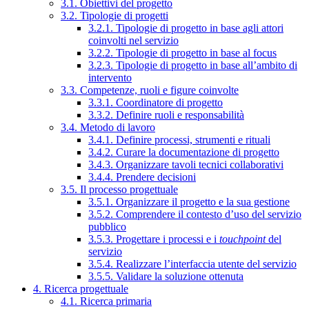
3.1. Obiettivi del progetto
3.2. Tipologie di progetti
3.2.1. Tipologie di progetto in base agli attori
coinvolti nel servizio
3.2.2. Tipologie di progetto in base al focus
3.2.3. Tipologie di progetto in base all’ambito di
intervento
3.3. Competenze, ruoli e figure coinvolte
3.3.1. Coordinatore di progetto
3.3.2. Definire ruoli e responsabilità
3.4. Metodo di lavoro
3.4.1. Definire processi, strumenti e rituali
3.4.2. Curare la documentazione di progetto
3.4.3. Organizzare tavoli tecnici collaborativi
3.4.4. Prendere decisioni
3.5. Il processo progettuale
3.5.1. Organizzare il progetto e la sua gestione
3.5.2. Comprendere il contesto d’uso del servizio
pubblico
3.5.3. Progettare i processi e i
touchpoint
del
servizio
3.5.4. Realizzare l’interfaccia utente del servizio
3.5.5. Validare la soluzione ottenuta
4. Ricerca progettuale
4.1. Ricerca primaria