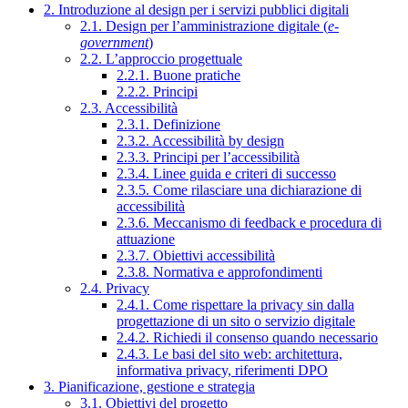
2. Introduzione al design per i servizi pubblici digitali
2.1. Design per l’amministrazione digitale (
e-
government
)
2.2. L’approccio progettuale
2.2.1. Buone pratiche
2.2.2. Principi
2.3. Accessibilità
2.3.1. Definizione
2.3.2. Accessibilità by design
2.3.3. Principi per l’accessibilità
2.3.4. Linee guida e criteri di successo
2.3.5. Come rilasciare una dichiarazione di
accessibilità
2.3.6. Meccanismo di feedback e procedura di
attuazione
2.3.7. Obiettivi accessibilità
2.3.8. Normativa e approfondimenti
2.4. Privacy
2.4.1. Come rispettare la privacy sin dalla
progettazione di un sito o servizio digitale
2.4.2. Richiedi il consenso quando necessario
2.4.3. Le basi del sito web: architettura,
informativa privacy, riferimenti DPO
3. Pianificazione, gestione e strategia
3.1. Obiettivi del progetto