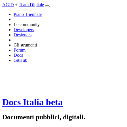
AGID
+
Team Digitale
Piano Triennale
Le community
Developers
Designers
Gli strumenti
Forum
Docs
GitHub
Docs Italia
beta
Documenti pubblici, digitali.