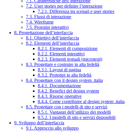
7.1. Caratteristiche dell’interazione
7.2. User stories per definire l’interazione
7.2.1. Differenza tra scenari e user stories
7.3. Flussi di interazione
7.4. Wireframe
7.5. Prototipi interattivi
8. Progettazione dell’interfaccia
8.1. Obiettivi dell’interfaccia
8.2. Elementi dell’interfaccia
8.2.1. Elementi di composizione
8.2.2. Elementi interattivi
8.2.3. Elementi testuali (microtesti)
8.3. Progettare e costruire in alta fedeltà
8.3.1. Layout di pagina
8.3.2. Prototipi in alta fedeltà
8.4. Progettare con il design system .italia
8.4.1. Documentazione
8.4.2. Benefici del design system
8.4.3. Risorse operative
8.4.4. Come contribuire al design system .italia
8.5. Progettare con i modelli di sito e servizi
8.5.1. Vantaggi dell’utilizzo dei modelli
8.5.2. I modelli di sito e servizi disponibili
9. Sviluppo dell’interfaccia
9.1. Approccio allo sviluppo