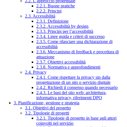
2.2. L’approccio progettuale
2.2.1. Buone pratiche
2.2.2. Principi
2.3. Accessibilità
2.3.1. Definizione
2.3.2. Accessibilità by design
2.3.3. Principi per l’accessibilità
2.3.4. Linee guida e criteri di successo
2.3.5. Come rilasciare una dichiarazione di
accessibilità
2.3.6. Meccanismo di feedback e procedura di
attuazione
2.3.7. Obiettivi accessibilità
2.3.8. Normativa e approfondimenti
2.4. Privacy
2.4.1. Come rispettare la privacy sin dalla
progettazione di un sito o servizio digitale
2.4.2. Richiedi il consenso quando necessario
2.4.3. Le basi del sito web: architettura,
informativa privacy, riferimenti DPO
3. Pianificazione, gestione e strategia
3.1. Obiettivi del progetto
3.2. Tipologie di progetti
3.2.1. Tipologie di progetto in base agli attori
coinvolti nel servizio