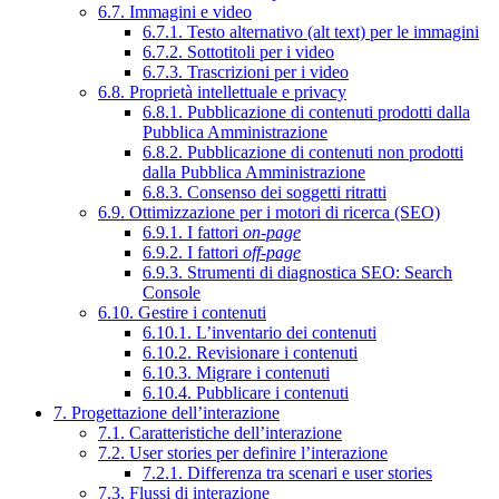
6.7. Immagini e video
6.7.1. Testo alternativo (alt text) per le immagini
6.7.2. Sottotitoli per i video
6.7.3. Trascrizioni per i video
6.8. Proprietà intellettuale e privacy
6.8.1. Pubblicazione di contenuti prodotti dalla
Pubblica Amministrazione
6.8.2. Pubblicazione di contenuti non prodotti
dalla Pubblica Amministrazione
6.8.3. Consenso dei soggetti ritratti
6.9. Ottimizzazione per i motori di ricerca (SEO)
6.9.1. I fattori
on-page
6.9.2. I fattori
off-page
6.9.3. Strumenti di diagnostica SEO: Search
Console
6.10. Gestire i contenuti
6.10.1. L’inventario dei contenuti
6.10.2. Revisionare i contenuti
6.10.3. Migrare i contenuti
6.10.4. Pubblicare i contenuti
7. Progettazione dell’interazione
7.1. Caratteristiche dell’interazione
7.2. User stories per definire l’interazione
7.2.1. Differenza tra scenari e user stories
7.3. Flussi di interazione