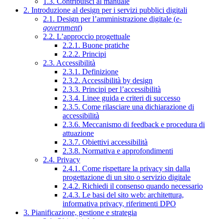
1.3. Contribuisci al manuale
2. Introduzione al design per i servizi pubblici digitali
2.1. Design per l’amministrazione digitale (
e-
government
)
2.2. L’approccio progettuale
2.2.1. Buone pratiche
2.2.2. Principi
2.3. Accessibilità
2.3.1. Definizione
2.3.2. Accessibilità by design
2.3.3. Principi per l’accessibilità
2.3.4. Linee guida e criteri di successo
2.3.5. Come rilasciare una dichiarazione di
accessibilità
2.3.6. Meccanismo di feedback e procedura di
attuazione
2.3.7. Obiettivi accessibilità
2.3.8. Normativa e approfondimenti
2.4. Privacy
2.4.1. Come rispettare la privacy sin dalla
progettazione di un sito o servizio digitale
2.4.2. Richiedi il consenso quando necessario
2.4.3. Le basi del sito web: architettura,
informativa privacy, riferimenti DPO
3. Pianificazione, gestione e strategia