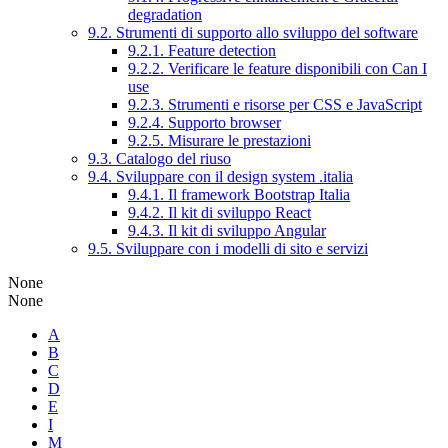
degradation
9.2. Strumenti di supporto allo sviluppo del software
9.2.1. Feature detection
9.2.2. Verificare le feature disponibili con Can I
use
9.2.3. Strumenti e risorse per CSS e JavaScript
9.2.4. Supporto browser
9.2.5. Misurare le prestazioni
9.3. Catalogo del riuso
9.4. Sviluppare con il design system .italia
9.4.1. Il framework Bootstrap Italia
9.4.2. Il kit di sviluppo React
9.4.3. Il kit di sviluppo Angular
9.5. Sviluppare con i modelli di sito e servizi
None
None
A
B
C
D
E
I
M