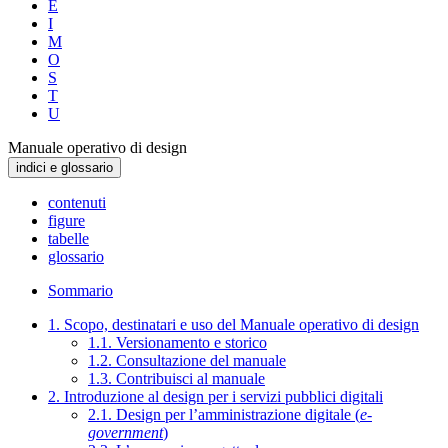
E
I
M
O
S
T
U
Manuale operativo di design
indici e glossario
contenuti
figure
tabelle
glossario
Sommario
1. Scopo, destinatari e uso del Manuale operativo di design
1.1. Versionamento e storico
1.2. Consultazione del manuale
1.3. Contribuisci al manuale
2. Introduzione al design per i servizi pubblici digitali
2.1. Design per l’amministrazione digitale (
e-
government
)