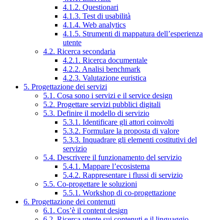
4.1.2. Questionari
4.1.3. Test di usabilità
4.1.4. Web analytics
4.1.5. Strumenti di mappatura dell’esperienza
utente
4.2. Ricerca secondaria
4.2.1. Ricerca documentale
4.2.2. Analisi benchmark
4.2.3. Valutazione euristica
5. Progettazione dei servizi
5.1. Cosa sono i servizi e il service design
5.2. Progettare servizi pubblici digitali
5.3. Definire il modello di servizio
5.3.1. Identificare gli attori coinvolti
5.3.2. Formulare la proposta di valore
5.3.3. Inquadrare gli elementi costitutivi del
servizio
5.4. Descrivere il funzionamento del servizio
5.4.1. Mappare l’ecosistema
5.4.2. Rappresentare i flussi di servizio
5.5. Co-progettare le soluzioni
5.5.1. Workshop di co-progettazione
6. Progettazione dei contenuti
6.1. Cos’è il content design
6.2. Ricerca utente sui contenuti e il linguaggio