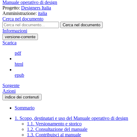
Manuale operativo di design
Progetto:
Designers Italia
Amministrazione:
italia
Cerca nel documento
Cerca nel documento
Informazioni
versione-corrente
Scarica
pdf
html
epub
Sorgente
Azioni
indice dei contenuti
Sommario
1. Scopo, destinatari e uso del Manuale operativo di design
1.1. Versionamento e storico
1.2. Consultazione del manuale
1.3. Contribuisci al manuale