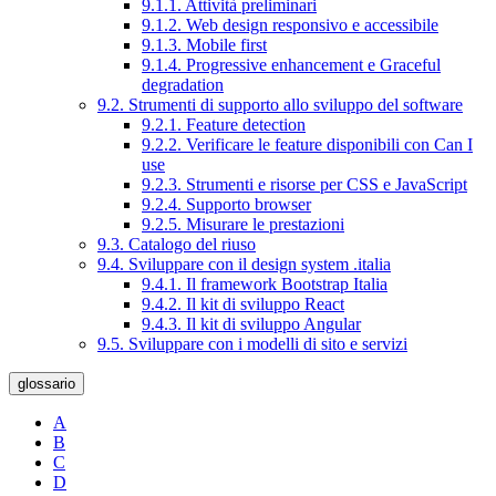
9.1.1. Attività preliminari
9.1.2. Web design responsivo e accessibile
9.1.3. Mobile first
9.1.4. Progressive enhancement e Graceful
degradation
9.2. Strumenti di supporto allo sviluppo del software
9.2.1. Feature detection
9.2.2. Verificare le feature disponibili con Can I
use
9.2.3. Strumenti e risorse per CSS e JavaScript
9.2.4. Supporto browser
9.2.5. Misurare le prestazioni
9.3. Catalogo del riuso
9.4. Sviluppare con il design system .italia
9.4.1. Il framework Bootstrap Italia
9.4.2. Il kit di sviluppo React
9.4.3. Il kit di sviluppo Angular
9.5. Sviluppare con i modelli di sito e servizi
glossario
A
B
C
D