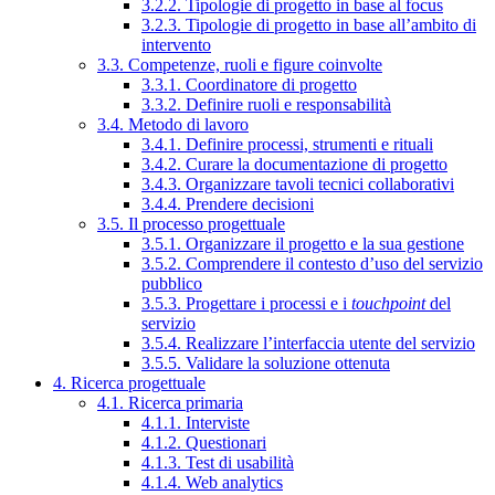
3.2.2. Tipologie di progetto in base al focus
3.2.3. Tipologie di progetto in base all’ambito di
intervento
3.3. Competenze, ruoli e figure coinvolte
3.3.1. Coordinatore di progetto
3.3.2. Definire ruoli e responsabilità
3.4. Metodo di lavoro
3.4.1. Definire processi, strumenti e rituali
3.4.2. Curare la documentazione di progetto
3.4.3. Organizzare tavoli tecnici collaborativi
3.4.4. Prendere decisioni
3.5. Il processo progettuale
3.5.1. Organizzare il progetto e la sua gestione
3.5.2. Comprendere il contesto d’uso del servizio
pubblico
3.5.3. Progettare i processi e i
touchpoint
del
servizio
3.5.4. Realizzare l’interfaccia utente del servizio
3.5.5. Validare la soluzione ottenuta
4. Ricerca progettuale
4.1. Ricerca primaria
4.1.1. Interviste
4.1.2. Questionari
4.1.3. Test di usabilità
4.1.4. Web analytics