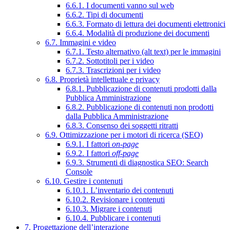
6.6.1. I documenti vanno sul web
6.6.2. Tipi di documenti
6.6.3. Formato di lettura dei documenti elettronici
6.6.4. Modalità di produzione dei documenti
6.7. Immagini e video
6.7.1. Testo alternativo (alt text) per le immagini
6.7.2. Sottotitoli per i video
6.7.3. Trascrizioni per i video
6.8. Proprietà intellettuale e privacy
6.8.1. Pubblicazione di contenuti prodotti dalla
Pubblica Amministrazione
6.8.2. Pubblicazione di contenuti non prodotti
dalla Pubblica Amministrazione
6.8.3. Consenso dei soggetti ritratti
6.9. Ottimizzazione per i motori di ricerca (SEO)
6.9.1. I fattori
on-page
6.9.2. I fattori
off-page
6.9.3. Strumenti di diagnostica SEO: Search
Console
6.10. Gestire i contenuti
6.10.1. L’inventario dei contenuti
6.10.2. Revisionare i contenuti
6.10.3. Migrare i contenuti
6.10.4. Pubblicare i contenuti
7. Progettazione dell’interazione