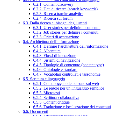
6.2.1. Content discovery
6.2.2. Dati di ricerca (search keywords)
6.2.3. Ricerca tramite analytics
6.2.4. Ricerca sui forum
6.3. Dalla ricerca ai bisogni degli utenti
6.3.1. User stories per definire i contenuti
6.3.2. Job stories per definire i contenuti
6.3.3. Criteri di accettazione
6.4. Architettura dell’informazione
6.4.1. Definire l’architettura dell’informazione
6.4.2. Alberatura
6.4.3. Flussi di interazione
6.4.4. Sistemi di navigazione
6.4.5. Tipologie di contenuto (content type)
6.4.6. Ontologie e standard
6.4.7. Vocabolari controllati e tassonomie
6.5. Scrittura e linguaggio
6.5.1. Come leggono le persone sul web
6.5.2. Le regole per un linguaggio semplice
6.5.3. Microtesti
6.5.4. Scrittura collaborativa
6.5.5. Content critique
6.5.6. Traduzione e localizzazione dei contenuti
6.6. Documenti