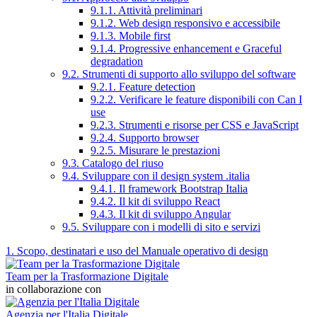
9.1.1. Attività preliminari
9.1.2. Web design responsivo e accessibile
9.1.3. Mobile first
9.1.4. Progressive enhancement e Graceful
degradation
9.2. Strumenti di supporto allo sviluppo del software
9.2.1. Feature detection
9.2.2. Verificare le feature disponibili con Can I
use
9.2.3. Strumenti e risorse per CSS e JavaScript
9.2.4. Supporto browser
9.2.5. Misurare le prestazioni
9.3. Catalogo del riuso
9.4. Sviluppare con il design system .italia
9.4.1. Il framework Bootstrap Italia
9.4.2. Il kit di sviluppo React
9.4.3. Il kit di sviluppo Angular
9.5. Sviluppare con i modelli di sito e servizi
1. Scopo, destinatari e uso del Manuale operativo di design
Team per la Trasformazione Digitale
in collaborazione con
Agenzia per l'Italia Digitale