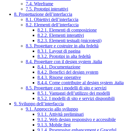
7.4. Wireframe
7.5. Prototipi interattivi
8. Progettazione dell’interfaccia
8.1. Obiettivi dell’interfaccia
8.2. Elementi dell’interfaccia
8.2.1. Elementi di composizione
8.2.2. Elementi interattivi
8.2.3. Elementi testuali (microtesti)
8.3. Progettare e costruire in alta fedeltà
8.3.1. Layout di pagina
8.3.2. Prototipi in alta fedeltà
8.4. Progettare con il design system .italia
8.4.1. Documentazione
8.4.2. Benefici del design system
8.4.3. Risorse operative
8.4.4. Come contribuire al design system .italia
8.5. Progettare con i modelli di sito e servizi
8.5.1. Vantaggi dell’utilizzo dei modelli
8.5.2. I modelli di sito e servizi disponibili
9. Sviluppo dell’interfaccia
9.1. Approccio allo sviluppo
9.1.1. Attività preliminari
9.1.2. Web design responsivo e accessibile
9.1.3. Mobile first
9.1.4. Progressive enhancement e Graceful