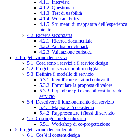
4.1.1. Interviste
4.1.2. Questionari
4.1.3. Test di usabilità
4.1.4. Web analytics
4.1.5. Strumenti di mappatura dell’esperienza
utente
4.2. Ricerca secondaria
4.2.1. Ricerca documentale
4.2.2. Analisi benchmark
4.2.3. Valutazione euristica
5. Progettazione dei servizi
5.1. Cosa sono i servizi e il service design
5.2. Progettare servizi pubblici digitali
5.3. Definire il modello di servizio
5.3.1. Identificare gli attori coinvolti
5.3.2. Formulare la proposta di valore
5.3.3. Inquadrare gli elementi costitutivi del
servizio
5.4. Descrivere il funzionamento del servizio
5.4.1. Mappare l’ecosistema
5.4.2. Rappresentare i flussi di servizio
5.5. Co-progettare le soluzioni
5.5.1. Workshop di co-progettazione
6. Progettazione dei contenuti
6.1. Cos’è il content design