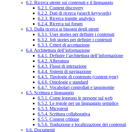
6.2. Ricerca utente sui contenuti e il linguaggio
6.2.1. Content discovery
6.2.2. Dati di ricerca (search keywords)
6.2.3. Ricerca tramite analytics
6.2.4. Ricerca sui forum
6.3. Dalla ricerca ai bisogni degli utenti
6.3.1. User stories per definire i contenuti
6.3.2. Job stories per definire i contenuti
6.3.3. Criteri di accettazione
6.4. Architettura dell’informazione
6.4.1. Definire l’architettura dell’informazione
6.4.2. Alberatura
6.4.3. Flussi di interazione
6.4.4. Sistemi di navigazione
6.4.5. Tipologie di contenuto (content type)
6.4.6. Ontologie e standard
6.4.7. Vocabolari controllati e tassonomie
6.5. Scrittura e linguaggio
6.5.1. Come leggono le persone sul web
6.5.2. Le regole per un linguaggio semplice
6.5.3. Microtesti
6.5.4. Scrittura collaborativa
6.5.5. Content critique
6.5.6. Traduzione e localizzazione dei contenuti
6.6. Documenti