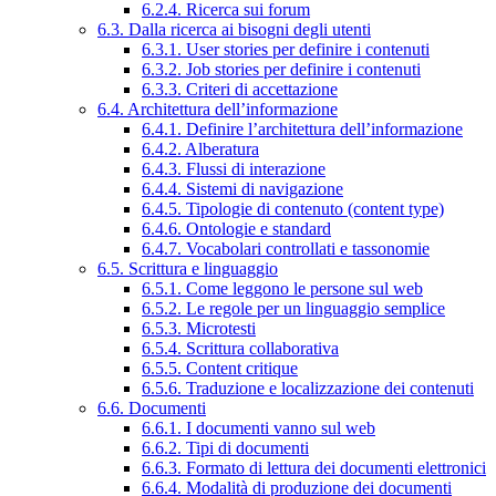
6.2.4. Ricerca sui forum
6.3. Dalla ricerca ai bisogni degli utenti
6.3.1. User stories per definire i contenuti
6.3.2. Job stories per definire i contenuti
6.3.3. Criteri di accettazione
6.4. Architettura dell’informazione
6.4.1. Definire l’architettura dell’informazione
6.4.2. Alberatura
6.4.3. Flussi di interazione
6.4.4. Sistemi di navigazione
6.4.5. Tipologie di contenuto (content type)
6.4.6. Ontologie e standard
6.4.7. Vocabolari controllati e tassonomie
6.5. Scrittura e linguaggio
6.5.1. Come leggono le persone sul web
6.5.2. Le regole per un linguaggio semplice
6.5.3. Microtesti
6.5.4. Scrittura collaborativa
6.5.5. Content critique
6.5.6. Traduzione e localizzazione dei contenuti
6.6. Documenti
6.6.1. I documenti vanno sul web
6.6.2. Tipi di documenti
6.6.3. Formato di lettura dei documenti elettronici
6.6.4. Modalità di produzione dei documenti