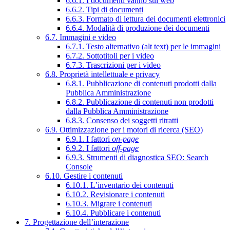
6.6.1. I documenti vanno sul web
6.6.2. Tipi di documenti
6.6.3. Formato di lettura dei documenti elettronici
6.6.4. Modalità di produzione dei documenti
6.7. Immagini e video
6.7.1. Testo alternativo (alt text) per le immagini
6.7.2. Sottotitoli per i video
6.7.3. Trascrizioni per i video
6.8. Proprietà intellettuale e privacy
6.8.1. Pubblicazione di contenuti prodotti dalla
Pubblica Amministrazione
6.8.2. Pubblicazione di contenuti non prodotti
dalla Pubblica Amministrazione
6.8.3. Consenso dei soggetti ritratti
6.9. Ottimizzazione per i motori di ricerca (SEO)
6.9.1. I fattori
on-page
6.9.2. I fattori
off-page
6.9.3. Strumenti di diagnostica SEO: Search
Console
6.10. Gestire i contenuti
6.10.1. L’inventario dei contenuti
6.10.2. Revisionare i contenuti
6.10.3. Migrare i contenuti
6.10.4. Pubblicare i contenuti
7. Progettazione dell’interazione