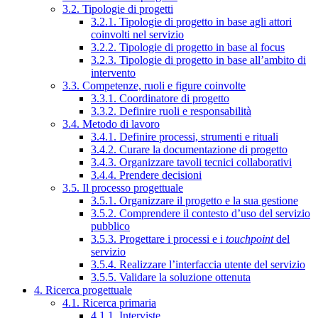
3.2. Tipologie di progetti
3.2.1. Tipologie di progetto in base agli attori
coinvolti nel servizio
3.2.2. Tipologie di progetto in base al focus
3.2.3. Tipologie di progetto in base all’ambito di
intervento
3.3. Competenze, ruoli e figure coinvolte
3.3.1. Coordinatore di progetto
3.3.2. Definire ruoli e responsabilità
3.4. Metodo di lavoro
3.4.1. Definire processi, strumenti e rituali
3.4.2. Curare la documentazione di progetto
3.4.3. Organizzare tavoli tecnici collaborativi
3.4.4. Prendere decisioni
3.5. Il processo progettuale
3.5.1. Organizzare il progetto e la sua gestione
3.5.2. Comprendere il contesto d’uso del servizio
pubblico
3.5.3. Progettare i processi e i
touchpoint
del
servizio
3.5.4. Realizzare l’interfaccia utente del servizio
3.5.5. Validare la soluzione ottenuta
4. Ricerca progettuale
4.1. Ricerca primaria
4.1.1. Interviste