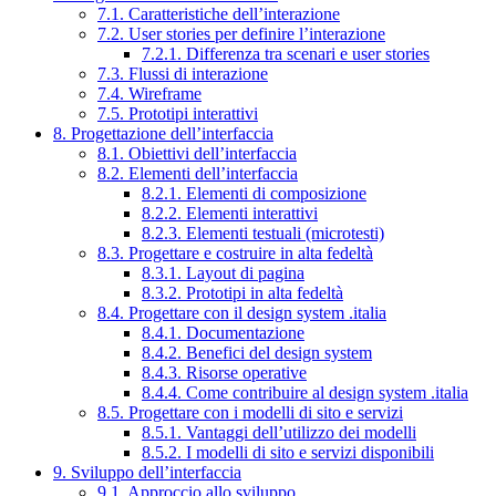
7.1. Caratteristiche dell’interazione
7.2. User stories per definire l’interazione
7.2.1. Differenza tra scenari e user stories
7.3. Flussi di interazione
7.4. Wireframe
7.5. Prototipi interattivi
8. Progettazione dell’interfaccia
8.1. Obiettivi dell’interfaccia
8.2. Elementi dell’interfaccia
8.2.1. Elementi di composizione
8.2.2. Elementi interattivi
8.2.3. Elementi testuali (microtesti)
8.3. Progettare e costruire in alta fedeltà
8.3.1. Layout di pagina
8.3.2. Prototipi in alta fedeltà
8.4. Progettare con il design system .italia
8.4.1. Documentazione
8.4.2. Benefici del design system
8.4.3. Risorse operative
8.4.4. Come contribuire al design system .italia
8.5. Progettare con i modelli di sito e servizi
8.5.1. Vantaggi dell’utilizzo dei modelli
8.5.2. I modelli di sito e servizi disponibili
9. Sviluppo dell’interfaccia
9.1. Approccio allo sviluppo