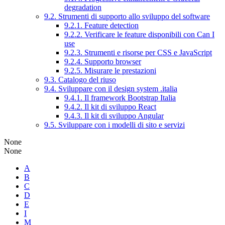
degradation
9.2. Strumenti di supporto allo sviluppo del software
9.2.1. Feature detection
9.2.2. Verificare le feature disponibili con Can I
use
9.2.3. Strumenti e risorse per CSS e JavaScript
9.2.4. Supporto browser
9.2.5. Misurare le prestazioni
9.3. Catalogo del riuso
9.4. Sviluppare con il design system .italia
9.4.1. Il framework Bootstrap Italia
9.4.2. Il kit di sviluppo React
9.4.3. Il kit di sviluppo Angular
9.5. Sviluppare con i modelli di sito e servizi
None
None
A
B
C
D
E
I
M