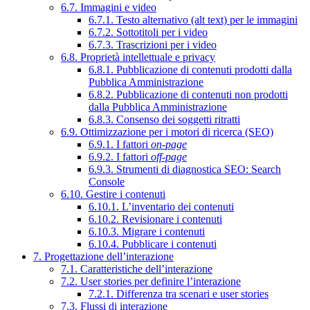
6.7. Immagini e video
6.7.1. Testo alternativo (alt text) per le immagini
6.7.2. Sottotitoli per i video
6.7.3. Trascrizioni per i video
6.8. Proprietà intellettuale e privacy
6.8.1. Pubblicazione di contenuti prodotti dalla
Pubblica Amministrazione
6.8.2. Pubblicazione di contenuti non prodotti
dalla Pubblica Amministrazione
6.8.3. Consenso dei soggetti ritratti
6.9. Ottimizzazione per i motori di ricerca (SEO)
6.9.1. I fattori
on-page
6.9.2. I fattori
off-page
6.9.3. Strumenti di diagnostica SEO: Search
Console
6.10. Gestire i contenuti
6.10.1. L’inventario dei contenuti
6.10.2. Revisionare i contenuti
6.10.3. Migrare i contenuti
6.10.4. Pubblicare i contenuti
7. Progettazione dell’interazione
7.1. Caratteristiche dell’interazione
7.2. User stories per definire l’interazione
7.2.1. Differenza tra scenari e user stories
7.3. Flussi di interazione