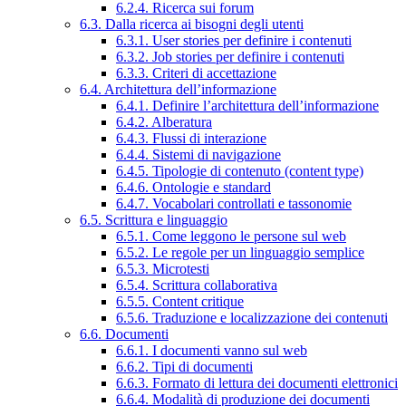
6.2.4. Ricerca sui forum
6.3. Dalla ricerca ai bisogni degli utenti
6.3.1. User stories per definire i contenuti
6.3.2. Job stories per definire i contenuti
6.3.3. Criteri di accettazione
6.4. Architettura dell’informazione
6.4.1. Definire l’architettura dell’informazione
6.4.2. Alberatura
6.4.3. Flussi di interazione
6.4.4. Sistemi di navigazione
6.4.5. Tipologie di contenuto (content type)
6.4.6. Ontologie e standard
6.4.7. Vocabolari controllati e tassonomie
6.5. Scrittura e linguaggio
6.5.1. Come leggono le persone sul web
6.5.2. Le regole per un linguaggio semplice
6.5.3. Microtesti
6.5.4. Scrittura collaborativa
6.5.5. Content critique
6.5.6. Traduzione e localizzazione dei contenuti
6.6. Documenti
6.6.1. I documenti vanno sul web
6.6.2. Tipi di documenti
6.6.3. Formato di lettura dei documenti elettronici
6.6.4. Modalità di produzione dei documenti