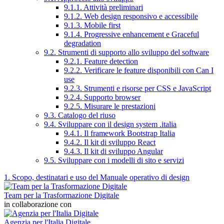
9.1.1. Attività preliminari
9.1.2. Web design responsivo e accessibile
9.1.3. Mobile first
9.1.4. Progressive enhancement e Graceful
degradation
9.2. Strumenti di supporto allo sviluppo del software
9.2.1. Feature detection
9.2.2. Verificare le feature disponibili con Can I
use
9.2.3. Strumenti e risorse per CSS e JavaScript
9.2.4. Supporto browser
9.2.5. Misurare le prestazioni
9.3. Catalogo del riuso
9.4. Sviluppare con il design system .italia
9.4.1. Il framework Bootstrap Italia
9.4.2. Il kit di sviluppo React
9.4.3. Il kit di sviluppo Angular
9.5. Sviluppare con i modelli di sito e servizi
1. Scopo, destinatari e uso del Manuale operativo di design
Team per la Trasformazione Digitale
in collaborazione con
Agenzia per l'Italia Digitale