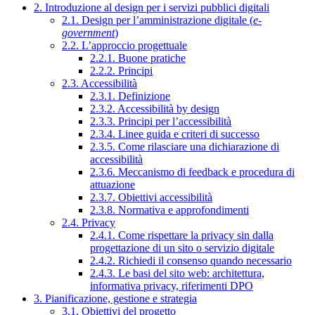
2. Introduzione al design per i servizi pubblici digitali
2.1. Design per l’amministrazione digitale (
e-
government
)
2.2. L’approccio progettuale
2.2.1. Buone pratiche
2.2.2. Principi
2.3. Accessibilità
2.3.1. Definizione
2.3.2. Accessibilità by design
2.3.3. Principi per l’accessibilità
2.3.4. Linee guida e criteri di successo
2.3.5. Come rilasciare una dichiarazione di
accessibilità
2.3.6. Meccanismo di feedback e procedura di
attuazione
2.3.7. Obiettivi accessibilità
2.3.8. Normativa e approfondimenti
2.4. Privacy
2.4.1. Come rispettare la privacy sin dalla
progettazione di un sito o servizio digitale
2.4.2. Richiedi il consenso quando necessario
2.4.3. Le basi del sito web: architettura,
informativa privacy, riferimenti DPO
3. Pianificazione, gestione e strategia
3.1. Obiettivi del progetto