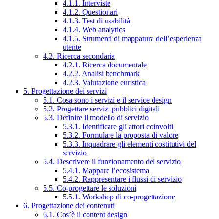
4.1.1. Interviste
4.1.2. Questionari
4.1.3. Test di usabilità
4.1.4. Web analytics
4.1.5. Strumenti di mappatura dell’esperienza
utente
4.2. Ricerca secondaria
4.2.1. Ricerca documentale
4.2.2. Analisi benchmark
4.2.3. Valutazione euristica
5. Progettazione dei servizi
5.1. Cosa sono i servizi e il service design
5.2. Progettare servizi pubblici digitali
5.3. Definire il modello di servizio
5.3.1. Identificare gli attori coinvolti
5.3.2. Formulare la proposta di valore
5.3.3. Inquadrare gli elementi costitutivi del
servizio
5.4. Descrivere il funzionamento del servizio
5.4.1. Mappare l’ecosistema
5.4.2. Rappresentare i flussi di servizio
5.5. Co-progettare le soluzioni
5.5.1. Workshop di co-progettazione
6. Progettazione dei contenuti
6.1. Cos’è il content design