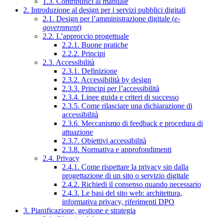
1.3. Contribuisci al manuale
2. Introduzione al design per i servizi pubblici digitali
2.1. Design per l’amministrazione digitale (
e-
government
)
2.2. L’approccio progettuale
2.2.1. Buone pratiche
2.2.2. Principi
2.3. Accessibilità
2.3.1. Definizione
2.3.2. Accessibilità by design
2.3.3. Principi per l’accessibilità
2.3.4. Linee guida e criteri di successo
2.3.5. Come rilasciare una dichiarazione di
accessibilità
2.3.6. Meccanismo di feedback e procedura di
attuazione
2.3.7. Obiettivi accessibilità
2.3.8. Normativa e approfondimenti
2.4. Privacy
2.4.1. Come rispettare la privacy sin dalla
progettazione di un sito o servizio digitale
2.4.2. Richiedi il consenso quando necessario
2.4.3. Le basi del sito web: architettura,
informativa privacy, riferimenti DPO
3. Pianificazione, gestione e strategia