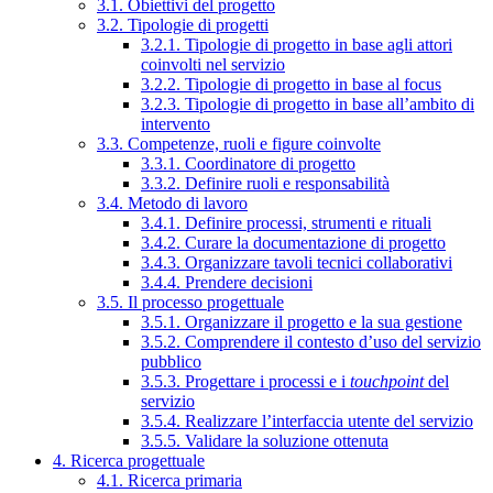
3.1. Obiettivi del progetto
3.2. Tipologie di progetti
3.2.1. Tipologie di progetto in base agli attori
coinvolti nel servizio
3.2.2. Tipologie di progetto in base al focus
3.2.3. Tipologie di progetto in base all’ambito di
intervento
3.3. Competenze, ruoli e figure coinvolte
3.3.1. Coordinatore di progetto
3.3.2. Definire ruoli e responsabilità
3.4. Metodo di lavoro
3.4.1. Definire processi, strumenti e rituali
3.4.2. Curare la documentazione di progetto
3.4.3. Organizzare tavoli tecnici collaborativi
3.4.4. Prendere decisioni
3.5. Il processo progettuale
3.5.1. Organizzare il progetto e la sua gestione
3.5.2. Comprendere il contesto d’uso del servizio
pubblico
3.5.3. Progettare i processi e i
touchpoint
del
servizio
3.5.4. Realizzare l’interfaccia utente del servizio
3.5.5. Validare la soluzione ottenuta
4. Ricerca progettuale
4.1. Ricerca primaria