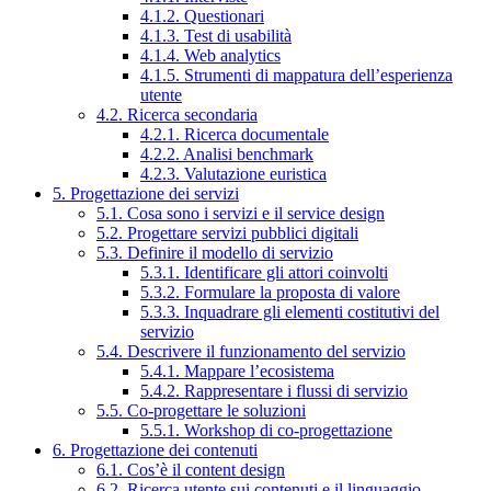
4.1.2. Questionari
4.1.3. Test di usabilità
4.1.4. Web analytics
4.1.5. Strumenti di mappatura dell’esperienza
utente
4.2. Ricerca secondaria
4.2.1. Ricerca documentale
4.2.2. Analisi benchmark
4.2.3. Valutazione euristica
5. Progettazione dei servizi
5.1. Cosa sono i servizi e il service design
5.2. Progettare servizi pubblici digitali
5.3. Definire il modello di servizio
5.3.1. Identificare gli attori coinvolti
5.3.2. Formulare la proposta di valore
5.3.3. Inquadrare gli elementi costitutivi del
servizio
5.4. Descrivere il funzionamento del servizio
5.4.1. Mappare l’ecosistema
5.4.2. Rappresentare i flussi di servizio
5.5. Co-progettare le soluzioni
5.5.1. Workshop di co-progettazione
6. Progettazione dei contenuti
6.1. Cos’è il content design
6.2. Ricerca utente sui contenuti e il linguaggio