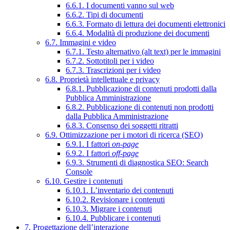
6.6.1. I documenti vanno sul web
6.6.2. Tipi di documenti
6.6.3. Formato di lettura dei documenti elettronici
6.6.4. Modalità di produzione dei documenti
6.7. Immagini e video
6.7.1. Testo alternativo (alt text) per le immagini
6.7.2. Sottotitoli per i video
6.7.3. Trascrizioni per i video
6.8. Proprietà intellettuale e privacy
6.8.1. Pubblicazione di contenuti prodotti dalla
Pubblica Amministrazione
6.8.2. Pubblicazione di contenuti non prodotti
dalla Pubblica Amministrazione
6.8.3. Consenso dei soggetti ritratti
6.9. Ottimizzazione per i motori di ricerca (SEO)
6.9.1. I fattori
on-page
6.9.2. I fattori
off-page
6.9.3. Strumenti di diagnostica SEO: Search
Console
6.10. Gestire i contenuti
6.10.1. L’inventario dei contenuti
6.10.2. Revisionare i contenuti
6.10.3. Migrare i contenuti
6.10.4. Pubblicare i contenuti
7. Progettazione dell’interazione