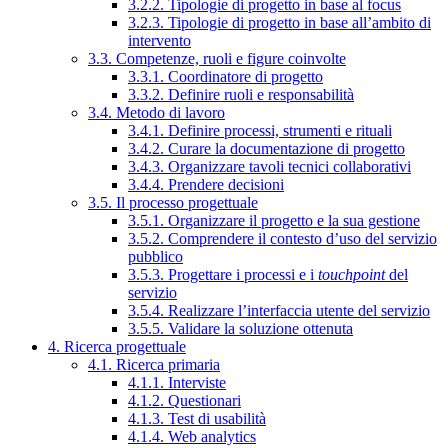
3.2.2. Tipologie di progetto in base al focus
3.2.3. Tipologie di progetto in base all’ambito di
intervento
3.3. Competenze, ruoli e figure coinvolte
3.3.1. Coordinatore di progetto
3.3.2. Definire ruoli e responsabilità
3.4. Metodo di lavoro
3.4.1. Definire processi, strumenti e rituali
3.4.2. Curare la documentazione di progetto
3.4.3. Organizzare tavoli tecnici collaborativi
3.4.4. Prendere decisioni
3.5. Il processo progettuale
3.5.1. Organizzare il progetto e la sua gestione
3.5.2. Comprendere il contesto d’uso del servizio
pubblico
3.5.3. Progettare i processi e i
touchpoint
del
servizio
3.5.4. Realizzare l’interfaccia utente del servizio
3.5.5. Validare la soluzione ottenuta
4. Ricerca progettuale
4.1. Ricerca primaria
4.1.1. Interviste
4.1.2. Questionari
4.1.3. Test di usabilità
4.1.4. Web analytics