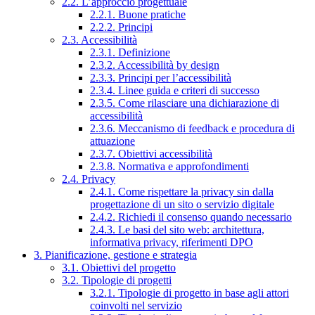
2.2. L’approccio progettuale
2.2.1. Buone pratiche
2.2.2. Principi
2.3. Accessibilità
2.3.1. Definizione
2.3.2. Accessibilità by design
2.3.3. Principi per l’accessibilità
2.3.4. Linee guida e criteri di successo
2.3.5. Come rilasciare una dichiarazione di
accessibilità
2.3.6. Meccanismo di feedback e procedura di
attuazione
2.3.7. Obiettivi accessibilità
2.3.8. Normativa e approfondimenti
2.4. Privacy
2.4.1. Come rispettare la privacy sin dalla
progettazione di un sito o servizio digitale
2.4.2. Richiedi il consenso quando necessario
2.4.3. Le basi del sito web: architettura,
informativa privacy, riferimenti DPO
3. Pianificazione, gestione e strategia
3.1. Obiettivi del progetto
3.2. Tipologie di progetti
3.2.1. Tipologie di progetto in base agli attori
coinvolti nel servizio