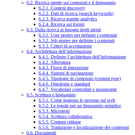
6.2. Ricerca utente sui contenuti e il linguaggio
6.2.1. Content discovery
6.2.2. Dati di ricerca (search keywords)
6.2.3. Ricerca tramite analytics
6.2.4. Ricerca sui forum
6.3. Dalla ricerca ai bisogni degli utenti
6.3.1. User stories per definire i contenuti
6.3.2. Job stories per definire i contenuti
6.3.3. Criteri di accettazione
6.4. Architettura dell’informazione
6.4.1. Definire l’architettura dell’informazione
6.4.2. Alberatura
6.4.3. Flussi di interazione
6.4.4. Sistemi di navigazione
6.4.5. Tipologie di contenuto (content type)
6.4.6. Ontologie e standard
6.4.7. Vocabolari controllati e tassonomie
6.5. Scrittura e linguaggio
6.5.1. Come leggono le persone sul web
6.5.2. Le regole per un linguaggio semplice
6.5.3. Microtesti
6.5.4. Scrittura collaborativa
6.5.5. Content critique
6.5.6. Traduzione e localizzazione dei contenuti
6.6. Documenti