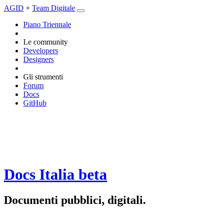
AGID
+
Team Digitale
Piano Triennale
Le community
Developers
Designers
Gli strumenti
Forum
Docs
GitHub
Docs Italia
beta
Documenti pubblici, digitali.