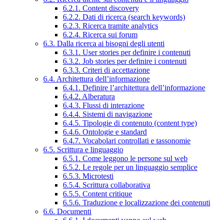
6.2.1. Content discovery
6.2.2. Dati di ricerca (search keywords)
6.2.3. Ricerca tramite analytics
6.2.4. Ricerca sui forum
6.3. Dalla ricerca ai bisogni degli utenti
6.3.1. User stories per definire i contenuti
6.3.2. Job stories per definire i contenuti
6.3.3. Criteri di accettazione
6.4. Architettura dell’informazione
6.4.1. Definire l’architettura dell’informazione
6.4.2. Alberatura
6.4.3. Flussi di interazione
6.4.4. Sistemi di navigazione
6.4.5. Tipologie di contenuto (content type)
6.4.6. Ontologie e standard
6.4.7. Vocabolari controllati e tassonomie
6.5. Scrittura e linguaggio
6.5.1. Come leggono le persone sul web
6.5.2. Le regole per un linguaggio semplice
6.5.3. Microtesti
6.5.4. Scrittura collaborativa
6.5.5. Content critique
6.5.6. Traduzione e localizzazione dei contenuti
6.6. Documenti