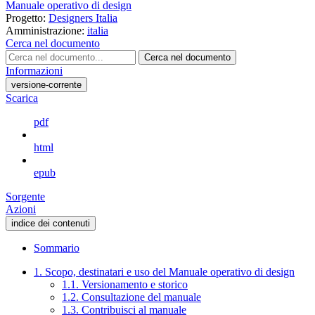
Manuale operativo di design
Progetto:
Designers Italia
Amministrazione:
italia
Cerca nel documento
Cerca nel documento
Informazioni
versione-corrente
Scarica
pdf
html
epub
Sorgente
Azioni
indice dei contenuti
Sommario
1. Scopo, destinatari e uso del Manuale operativo di design
1.1. Versionamento e storico
1.2. Consultazione del manuale
1.3. Contribuisci al manuale