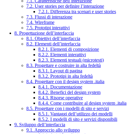
7.1. Caratteristiche dell’interazione
7.2. User stories per definire l’interazione
7.2.1. Differenza tra scenari e user stories
7.3. Flussi di interazione
7.4. Wireframe
7.5. Prototipi interattivi
8. Progettazione dell’interfaccia
8.1. Obiettivi dell’interfaccia
8.2. Elementi dell’interfaccia
8.2.1. Elementi di composizione
8.2.2. Elementi interattivi
8.2.3. Elementi testuali (microtesti)
8.3. Progettare e costruire in alta fedeltà
8.3.1. Layout di pagina
8.3.2. Prototipi in alta fedeltà
8.4. Progettare con il design system .italia
8.4.1. Documentazione
8.4.2. Benefici del design system
8.4.3. Risorse operative
8.4.4. Come contribuire al design system .italia
8.5. Progettare con i modelli di sito e servizi
8.5.1. Vantaggi dell’utilizzo dei modelli
8.5.2. I modelli di sito e servizi disponibili
9. Sviluppo dell’interfaccia
9.1. Approccio allo sviluppo