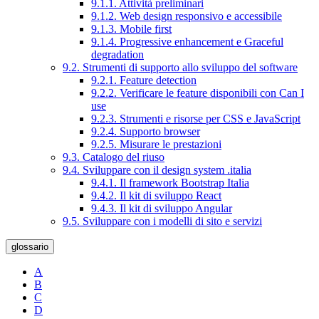
9.1.1. Attività preliminari
9.1.2. Web design responsivo e accessibile
9.1.3. Mobile first
9.1.4. Progressive enhancement e Graceful
degradation
9.2. Strumenti di supporto allo sviluppo del software
9.2.1. Feature detection
9.2.2. Verificare le feature disponibili con Can I
use
9.2.3. Strumenti e risorse per CSS e JavaScript
9.2.4. Supporto browser
9.2.5. Misurare le prestazioni
9.3. Catalogo del riuso
9.4. Sviluppare con il design system .italia
9.4.1. Il framework Bootstrap Italia
9.4.2. Il kit di sviluppo React
9.4.3. Il kit di sviluppo Angular
9.5. Sviluppare con i modelli di sito e servizi
glossario
A
B
C
D