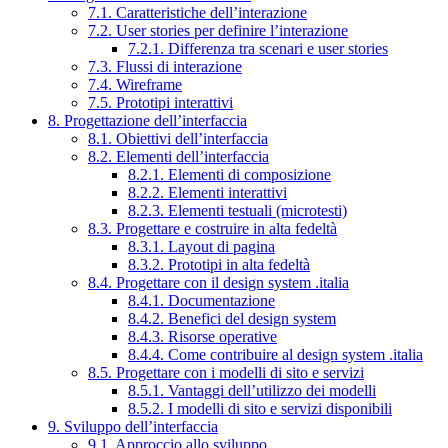
7.1. Caratteristiche dell’interazione
7.2. User stories per definire l’interazione
7.2.1. Differenza tra scenari e user stories
7.3. Flussi di interazione
7.4. Wireframe
7.5. Prototipi interattivi
8. Progettazione dell’interfaccia
8.1. Obiettivi dell’interfaccia
8.2. Elementi dell’interfaccia
8.2.1. Elementi di composizione
8.2.2. Elementi interattivi
8.2.3. Elementi testuali (microtesti)
8.3. Progettare e costruire in alta fedeltà
8.3.1. Layout di pagina
8.3.2. Prototipi in alta fedeltà
8.4. Progettare con il design system .italia
8.4.1. Documentazione
8.4.2. Benefici del design system
8.4.3. Risorse operative
8.4.4. Come contribuire al design system .italia
8.5. Progettare con i modelli di sito e servizi
8.5.1. Vantaggi dell’utilizzo dei modelli
8.5.2. I modelli di sito e servizi disponibili
9. Sviluppo dell’interfaccia
9.1. Approccio allo sviluppo