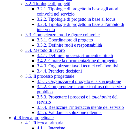
3.2. Tipologie di progetti
3.2.1. Tipologie di progetto in base agli attori
coinvolti nel servizio
3.2.2. Tipologie di progetto in base al focus
3.2.3. Tipologie di progetto in base all’ambito di
intervento
3.3. Competenze, ruoli e figure coinvolte
3.3.1. Coordinatore di progetto
3.3.2. Definire ruoli e responsabilità
3.4. Metodo di lavoro
3.4.1. Definire processi, strumenti e rituali
3.4.2. Curare la documentazione di progetto
3.4.3. Organizzare tavoli tecnici collaborativi
3.4.4. Prendere decisioni
3.5. Il processo progettuale
3.5.1. Organizzare il progetto e la sua gestione
3.5.2. Comprendere il contesto d’uso del servizio
pubblico
3.5.3. Progettare i processi e i
touchpoint
del
servizio
3.5.4. Realizzare l’interfaccia utente del servizio
3.5.5. Validare la soluzione ottenuta
4. Ricerca progettuale
4.1. Ricerca primaria
4.1.1. Interviste