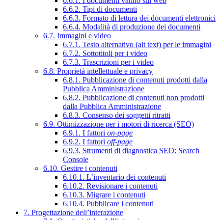
6.6.1. I documenti vanno sul web
6.6.2. Tipi di documenti
6.6.3. Formato di lettura dei documenti elettronici
6.6.4. Modalità di produzione dei documenti
6.7. Immagini e video
6.7.1. Testo alternativo (alt text) per le immagini
6.7.2. Sottotitoli per i video
6.7.3. Trascrizioni per i video
6.8. Proprietà intellettuale e privacy
6.8.1. Pubblicazione di contenuti prodotti dalla
Pubblica Amministrazione
6.8.2. Pubblicazione di contenuti non prodotti
dalla Pubblica Amministrazione
6.8.3. Consenso dei soggetti ritratti
6.9. Ottimizzazione per i motori di ricerca (SEO)
6.9.1. I fattori
on-page
6.9.2. I fattori
off-page
6.9.3. Strumenti di diagnostica SEO: Search
Console
6.10. Gestire i contenuti
6.10.1. L’inventario dei contenuti
6.10.2. Revisionare i contenuti
6.10.3. Migrare i contenuti
6.10.4. Pubblicare i contenuti
7. Progettazione dell’interazione