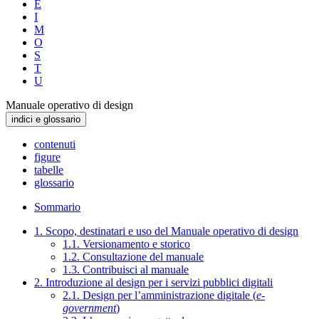
E
I
M
O
S
T
U
Manuale operativo di design
indici e glossario
contenuti
figure
tabelle
glossario
Sommario
1. Scopo, destinatari e uso del Manuale operativo di design
1.1. Versionamento e storico
1.2. Consultazione del manuale
1.3. Contribuisci al manuale
2. Introduzione al design per i servizi pubblici digitali
2.1. Design per l’amministrazione digitale (
e-
government
)