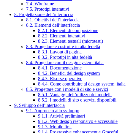
7.4. Wireframe
7.5. Prototipi interattivi
8. Progettazione dell’interfaccia
8.1. Obiettivi dell’interfaccia
8.2. Elementi dell’interfaccia
8.2.1. Elementi di composizione
8.2.2. Elementi interattivi
8.2.3. Elementi testuali (microtesti)
8.3. Progettare e costruire in alta fedeltà
8.3.1. Layout di pagina
8.3.2. Prototipi in alta fedeltà
8.4. Progettare con il design system .italia
8.4.1. Documentazione
8.4.2. Benefici del design system
8.4.3. Risorse operative
8.4.4. Come contribuire al design system .italia
8.5. Progettare con i modelli di sito e servizi
8.5.1. Vantaggi dell’utilizzo dei modelli
8.5.2. I modelli di sito e servizi disponibili
9. Sviluppo dell’interfaccia
9.1. Approccio allo sviluppo
9.1.1. Attività preliminari
9.1.2. Web design responsivo e accessibile
9.1.3. Mobile first
9.1.4. Progressive enhancement e Graceful