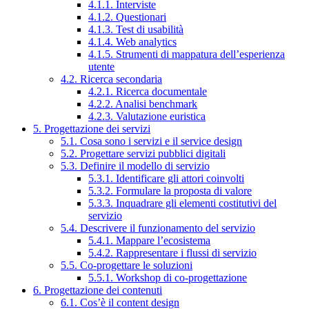
4.1.1. Interviste
4.1.2. Questionari
4.1.3. Test di usabilità
4.1.4. Web analytics
4.1.5. Strumenti di mappatura dell’esperienza
utente
4.2. Ricerca secondaria
4.2.1. Ricerca documentale
4.2.2. Analisi benchmark
4.2.3. Valutazione euristica
5. Progettazione dei servizi
5.1. Cosa sono i servizi e il service design
5.2. Progettare servizi pubblici digitali
5.3. Definire il modello di servizio
5.3.1. Identificare gli attori coinvolti
5.3.2. Formulare la proposta di valore
5.3.3. Inquadrare gli elementi costitutivi del
servizio
5.4. Descrivere il funzionamento del servizio
5.4.1. Mappare l’ecosistema
5.4.2. Rappresentare i flussi di servizio
5.5. Co-progettare le soluzioni
5.5.1. Workshop di co-progettazione
6. Progettazione dei contenuti
6.1. Cos’è il content design