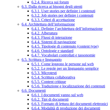
6.2.4. Ricerca sui forum
6.3. Dalla ricerca ai bisogni degli utenti
6.3.1. User stories per definire i contenuti
6.3.2. Job stories per definire i contenuti
6.3.3. Criteri di accettazione
6.4. Architettura dell’informazione
6.4.1. Definire l’architettura dell’informazione
6.4.2. Alberatura
6.4.3. Flussi di interazione
6.4.4. Sistemi di navigazione
6.4.5. Tipologie di contenuto (content type)
6.4.6. Ontologie e standard
6.4.7. Vocabolari controllati e tassonomie
6.5. Scrittura e linguaggio
6.5.1. Come leggono le persone sul web
6.5.2. Le regole per un linguaggio semplice
6.5.3. Microtesti
6.5.4. Scrittura collaborativa
6.5.5. Content critique
6.5.6. Traduzione e localizzazione dei contenuti
6.6. Documenti
6.6.1. I documenti vanno sul web
6.6.2. Tipi di documenti
6.6.3. Formato di lettura dei documenti elettronici
6.6.4. Modalità di produzione dei documenti