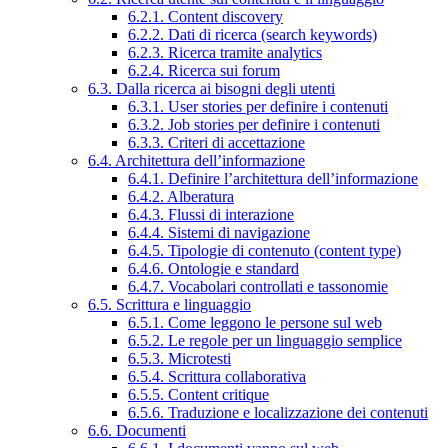
6.2.1. Content discovery
6.2.2. Dati di ricerca (search keywords)
6.2.3. Ricerca tramite analytics
6.2.4. Ricerca sui forum
6.3. Dalla ricerca ai bisogni degli utenti
6.3.1. User stories per definire i contenuti
6.3.2. Job stories per definire i contenuti
6.3.3. Criteri di accettazione
6.4. Architettura dell’informazione
6.4.1. Definire l’architettura dell’informazione
6.4.2. Alberatura
6.4.3. Flussi di interazione
6.4.4. Sistemi di navigazione
6.4.5. Tipologie di contenuto (content type)
6.4.6. Ontologie e standard
6.4.7. Vocabolari controllati e tassonomie
6.5. Scrittura e linguaggio
6.5.1. Come leggono le persone sul web
6.5.2. Le regole per un linguaggio semplice
6.5.3. Microtesti
6.5.4. Scrittura collaborativa
6.5.5. Content critique
6.5.6. Traduzione e localizzazione dei contenuti
6.6. Documenti