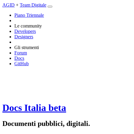
AGID
+
Team Digitale
Piano Triennale
Le community
Developers
Designers
Gli strumenti
Forum
Docs
GitHub
Docs Italia
beta
Documenti pubblici, digitali.