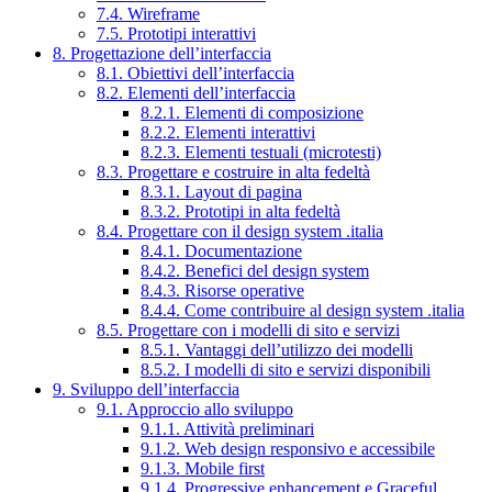
7.4. Wireframe
7.5. Prototipi interattivi
8. Progettazione dell’interfaccia
8.1. Obiettivi dell’interfaccia
8.2. Elementi dell’interfaccia
8.2.1. Elementi di composizione
8.2.2. Elementi interattivi
8.2.3. Elementi testuali (microtesti)
8.3. Progettare e costruire in alta fedeltà
8.3.1. Layout di pagina
8.3.2. Prototipi in alta fedeltà
8.4. Progettare con il design system .italia
8.4.1. Documentazione
8.4.2. Benefici del design system
8.4.3. Risorse operative
8.4.4. Come contribuire al design system .italia
8.5. Progettare con i modelli di sito e servizi
8.5.1. Vantaggi dell’utilizzo dei modelli
8.5.2. I modelli di sito e servizi disponibili
9. Sviluppo dell’interfaccia
9.1. Approccio allo sviluppo
9.1.1. Attività preliminari
9.1.2. Web design responsivo e accessibile
9.1.3. Mobile first
9.1.4. Progressive enhancement e Graceful