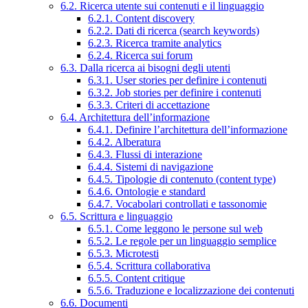
6.2. Ricerca utente sui contenuti e il linguaggio
6.2.1. Content discovery
6.2.2. Dati di ricerca (search keywords)
6.2.3. Ricerca tramite analytics
6.2.4. Ricerca sui forum
6.3. Dalla ricerca ai bisogni degli utenti
6.3.1. User stories per definire i contenuti
6.3.2. Job stories per definire i contenuti
6.3.3. Criteri di accettazione
6.4. Architettura dell’informazione
6.4.1. Definire l’architettura dell’informazione
6.4.2. Alberatura
6.4.3. Flussi di interazione
6.4.4. Sistemi di navigazione
6.4.5. Tipologie di contenuto (content type)
6.4.6. Ontologie e standard
6.4.7. Vocabolari controllati e tassonomie
6.5. Scrittura e linguaggio
6.5.1. Come leggono le persone sul web
6.5.2. Le regole per un linguaggio semplice
6.5.3. Microtesti
6.5.4. Scrittura collaborativa
6.5.5. Content critique
6.5.6. Traduzione e localizzazione dei contenuti
6.6. Documenti