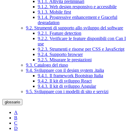
9.1.1. Attività preliminari
9.1.2. Web design responsivo e accessibile
9.1.3. Mobile first
9.1.4. Progressive enhancement e Graceful
degradation
9.2. Strumenti di supporto allo sviluppo del software
9.2.1. Feature detection
9.2.2. Verificare le feature disponibili con Can I
use
9.2.3. Strumenti e risorse per CSS e JavaScript
9.2.4. Supporto browser
9.2.5. Misurare le prestazioni
9.3. Catalogo del riuso
9.4. Sviluppare con il design system .italia
9.4.1. Il framework Bootstrap Italia
9.4.2. Il kit di sviluppo React
9.4.3. Il kit di sviluppo Angular
9.5. Sviluppare con i modelli di sito e servizi
glossario
A
B
C
D