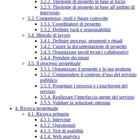
3.2.2. Tipologie di progetto in base al focus
3.2.3. Tipologie di progetto in base all’ambito di
intervento
3.3. Competenze, ruoli e figure coinvolte
3.3.1. Coordinatore di progetto
3.3.2. Definire ruoli e responsabilità
3.4. Metodo di lavoro
3.4.1. Definire processi, strumenti e rituali
3.4.2. Curare la documentazione di progetto
3.4.3. Organizzare tavoli tecnici collaborativi
3.4.4. Prendere decisioni
3.5. Il processo progettuale
3.5.1. Organizzare il progetto e la sua gestione
3.5.2. Comprendere il contesto d’uso del servizio
pubblico
3.5.3. Progettare i processi e i
touchpoint
del
servizio
3.5.4. Realizzare l’interfaccia utente del servizio
3.5.5. Validare la soluzione ottenuta
4. Ricerca progettuale
4.1. Ricerca primaria
4.1.1. Interviste
4.1.2. Questionari
4.1.3. Test di usabilità
4.1.4. Web analytics