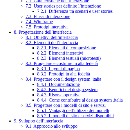
7.1. Caratteristiche dell’interazione
7.2. User stories per definire l’interazione
7.2.1. Differenza tra scenari e user stories
7.3. Flussi di interazione
7.4. Wireframe
7.5. Prototipi interattivi
8. Progettazione dell’interfaccia
8.1. Obiettivi dell’interfaccia
8.2. Elementi dell’interfaccia
8.2.1. Elementi di composizione
8.2.2. Elementi interattivi
8.2.3. Elementi testuali (microtesti)
8.3. Progettare e costruire in alta fedeltà
8.3.1. Layout di pagina
8.3.2. Prototipi in alta fedeltà
8.4. Progettare con il design system .italia
8.4.1. Documentazione
8.4.2. Benefici del design system
8.4.3. Risorse operative
8.4.4. Come contribuire al design system .italia
8.5. Progettare con i modelli di sito e servizi
8.5.1. Vantaggi dell’utilizzo dei modelli
8.5.2. I modelli di sito e servizi disponibili
9. Sviluppo dell’interfaccia
9.1. Approccio allo sviluppo