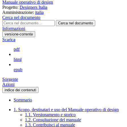
Manuale operativo di design
Progetto:
Designers Italia
Amministrazione:
italia
Cerca nel documento
Cerca nel documento
Informazioni
versione-corrente
Scarica
pdf
html
epub
Sorgente
Azioni
indice dei contenuti
Sommario
1. Scopo, destinatari e uso del Manuale operativo di design
1.1. Versionamento e storico
1.2. Consultazione del manuale
1.3. Contribuisci al manuale