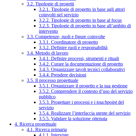
3.2. Tipologie di progetti
3.2.1. Tipologie di progetto in base agli attori
coinvolti nel servizio
3.2.2. Tipologie di progetto in base al focus
3.2.3. Tipologie di progetto in base all’ambito di
intervento
3.3. Competenze, ruoli e figure coinvolte
3.3.1. Coordinatore di progetto
3.3.2. Definire ruoli e responsabilità
3.4. Metodo di lavoro
3.4.1. Definire processi, strumenti e rituali
3.4.2. Curare la documentazione di progetto
3.4.3. Organizzare tavoli tecnici collaborativi
3.4.4. Prendere decisioni
3.5. Il processo progettuale
3.5.1. Organizzare il progetto e la sua gestione
3.5.2. Comprendere il contesto d’uso del servizio
pubblico
3.5.3. Progettare i processi e i
touchpoint
del
servizio
3.5.4. Realizzare l’interfaccia utente del servizio
3.5.5. Validare la soluzione ottenuta
4. Ricerca progettuale
4.1. Ricerca primaria
4.1.1. Interviste