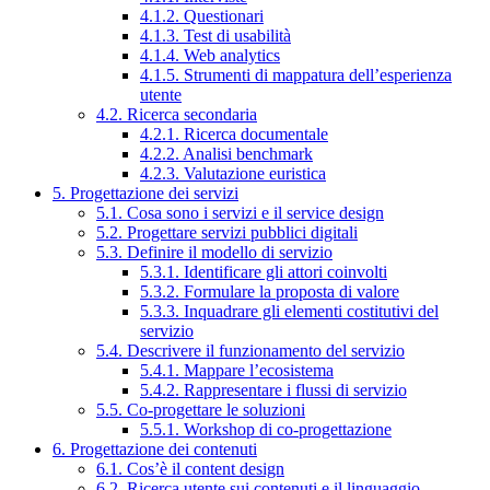
4.1.2. Questionari
4.1.3. Test di usabilità
4.1.4. Web analytics
4.1.5. Strumenti di mappatura dell’esperienza
utente
4.2. Ricerca secondaria
4.2.1. Ricerca documentale
4.2.2. Analisi benchmark
4.2.3. Valutazione euristica
5. Progettazione dei servizi
5.1. Cosa sono i servizi e il service design
5.2. Progettare servizi pubblici digitali
5.3. Definire il modello di servizio
5.3.1. Identificare gli attori coinvolti
5.3.2. Formulare la proposta di valore
5.3.3. Inquadrare gli elementi costitutivi del
servizio
5.4. Descrivere il funzionamento del servizio
5.4.1. Mappare l’ecosistema
5.4.2. Rappresentare i flussi di servizio
5.5. Co-progettare le soluzioni
5.5.1. Workshop di co-progettazione
6. Progettazione dei contenuti
6.1. Cos’è il content design
6.2. Ricerca utente sui contenuti e il linguaggio