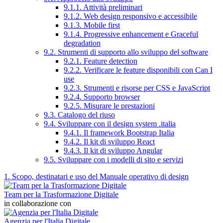
9.1.1. Attività preliminari
9.1.2. Web design responsivo e accessibile
9.1.3. Mobile first
9.1.4. Progressive enhancement e Graceful
degradation
9.2. Strumenti di supporto allo sviluppo del software
9.2.1. Feature detection
9.2.2. Verificare le feature disponibili con Can I
use
9.2.3. Strumenti e risorse per CSS e JavaScript
9.2.4. Supporto browser
9.2.5. Misurare le prestazioni
9.3. Catalogo del riuso
9.4. Sviluppare con il design system .italia
9.4.1. Il framework Bootstrap Italia
9.4.2. Il kit di sviluppo React
9.4.3. Il kit di sviluppo Angular
9.5. Sviluppare con i modelli di sito e servizi
1. Scopo, destinatari e uso del Manuale operativo di design
Team per la Trasformazione Digitale
in collaborazione con
Agenzia per l'Italia Digitale