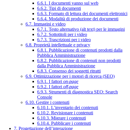
6.6.1. I documenti vanno sul web
6.6.2. Tipi di documenti
6.6.3. Formato di lettura dei documenti elettronici
6.6.4. Modalità di produzione dei documenti
6.7. Immagini e video
6.7.1. Testo alternativo (alt text) per le immagini
6.7.2. Sottotitoli per i video
6.7.3. Trascrizioni per i video
6.8. Proprietà intellettuale e privacy
6.8.1. Pubblicazione di contenuti prodotti dalla
Pubblica Amministrazione
6.8.2. Pubblicazione di contenuti non prodotti
dalla Pubblica Amministrazione
6.8.3. Consenso dei soggetti ritratti
6.9. Ottimizzazione per i motori di ricerca (SEO)
6.9.1. I fattori
on-page
6.9.2. I fattori
off-page
6.9.3. Strumenti di diagnostica SEO: Search
Console
6.10. Gestire i contenuti
6.10.1. L’inventario dei contenuti
6.10.2. Revisionare i contenuti
6.10.3. Migrare i contenuti
6.10.4. Pubblicare i contenuti
7. Progettazione dell’interazione