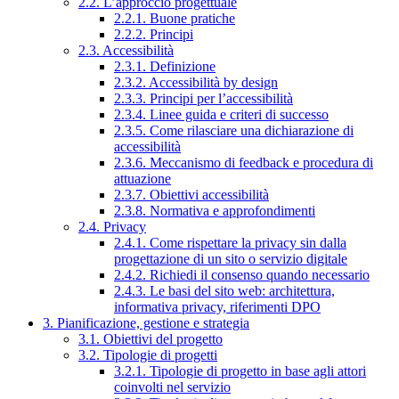
2.2. L’approccio progettuale
2.2.1. Buone pratiche
2.2.2. Principi
2.3. Accessibilità
2.3.1. Definizione
2.3.2. Accessibilità by design
2.3.3. Principi per l’accessibilità
2.3.4. Linee guida e criteri di successo
2.3.5. Come rilasciare una dichiarazione di
accessibilità
2.3.6. Meccanismo di feedback e procedura di
attuazione
2.3.7. Obiettivi accessibilità
2.3.8. Normativa e approfondimenti
2.4. Privacy
2.4.1. Come rispettare la privacy sin dalla
progettazione di un sito o servizio digitale
2.4.2. Richiedi il consenso quando necessario
2.4.3. Le basi del sito web: architettura,
informativa privacy, riferimenti DPO
3. Pianificazione, gestione e strategia
3.1. Obiettivi del progetto
3.2. Tipologie di progetti
3.2.1. Tipologie di progetto in base agli attori
coinvolti nel servizio