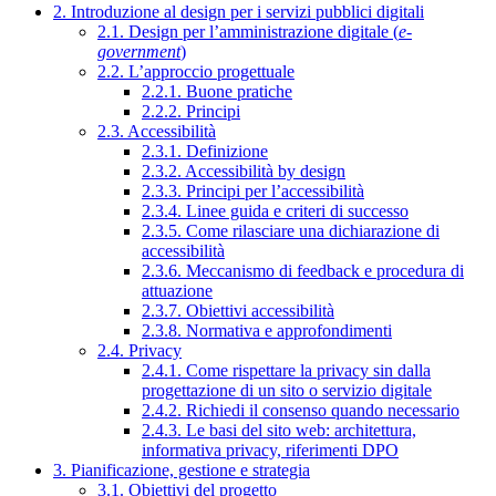
2. Introduzione al design per i servizi pubblici digitali
2.1. Design per l’amministrazione digitale (
e-
government
)
2.2. L’approccio progettuale
2.2.1. Buone pratiche
2.2.2. Principi
2.3. Accessibilità
2.3.1. Definizione
2.3.2. Accessibilità by design
2.3.3. Principi per l’accessibilità
2.3.4. Linee guida e criteri di successo
2.3.5. Come rilasciare una dichiarazione di
accessibilità
2.3.6. Meccanismo di feedback e procedura di
attuazione
2.3.7. Obiettivi accessibilità
2.3.8. Normativa e approfondimenti
2.4. Privacy
2.4.1. Come rispettare la privacy sin dalla
progettazione di un sito o servizio digitale
2.4.2. Richiedi il consenso quando necessario
2.4.3. Le basi del sito web: architettura,
informativa privacy, riferimenti DPO
3. Pianificazione, gestione e strategia
3.1. Obiettivi del progetto