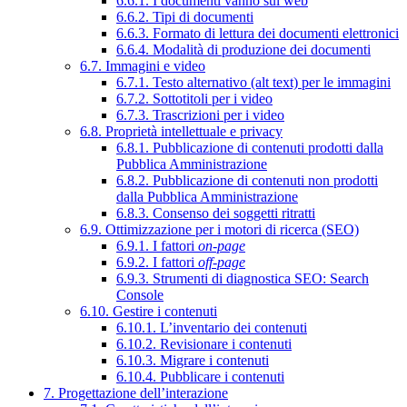
6.6.1. I documenti vanno sul web
6.6.2. Tipi di documenti
6.6.3. Formato di lettura dei documenti elettronici
6.6.4. Modalità di produzione dei documenti
6.7. Immagini e video
6.7.1. Testo alternativo (alt text) per le immagini
6.7.2. Sottotitoli per i video
6.7.3. Trascrizioni per i video
6.8. Proprietà intellettuale e privacy
6.8.1. Pubblicazione di contenuti prodotti dalla
Pubblica Amministrazione
6.8.2. Pubblicazione di contenuti non prodotti
dalla Pubblica Amministrazione
6.8.3. Consenso dei soggetti ritratti
6.9. Ottimizzazione per i motori di ricerca (SEO)
6.9.1. I fattori
on-page
6.9.2. I fattori
off-page
6.9.3. Strumenti di diagnostica SEO: Search
Console
6.10. Gestire i contenuti
6.10.1. L’inventario dei contenuti
6.10.2. Revisionare i contenuti
6.10.3. Migrare i contenuti
6.10.4. Pubblicare i contenuti
7. Progettazione dell’interazione