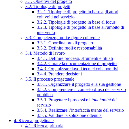
3.1. Obiettivi del progetto
3.2. Tipologie di progetti
3.2.1. Tipologie di progetto in base agli attori
coinvolti nel servizio
3.2.2. Tipologie di progetto in base al focus
3.2.3. Tipologie di progetto in base all’ambito di
intervento
3.3. Competenze, ruoli e figure coinvolte
3.3.1. Coordinatore di progetto
3.3.2. Definire ruoli e responsabilità
3.4. Metodo di lavoro
3.4.1. Definire processi, strumenti e rituali
3.4.2. Curare la documentazione di progetto
3.4.3. Organizzare tavoli tecnici collaborativi
3.4.4. Prendere decisioni
3.5. Il processo progettuale
3.5.1. Organizzare il progetto e la sua gestione
3.5.2. Comprendere il contesto d’uso del servizio
pubblico
3.5.3. Progettare i processi e i
touchpoint
del
servizio
3.5.4. Realizzare l’interfaccia utente del servizio
3.5.5. Validare la soluzione ottenuta
4. Ricerca progettuale
4.1. Ricerca primaria