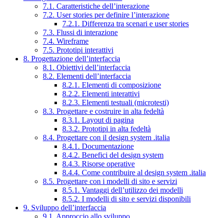
7.1. Caratteristiche dell’interazione
7.2. User stories per definire l’interazione
7.2.1. Differenza tra scenari e user stories
7.3. Flussi di interazione
7.4. Wireframe
7.5. Prototipi interattivi
8. Progettazione dell’interfaccia
8.1. Obiettivi dell’interfaccia
8.2. Elementi dell’interfaccia
8.2.1. Elementi di composizione
8.2.2. Elementi interattivi
8.2.3. Elementi testuali (microtesti)
8.3. Progettare e costruire in alta fedeltà
8.3.1. Layout di pagina
8.3.2. Prototipi in alta fedeltà
8.4. Progettare con il design system .italia
8.4.1. Documentazione
8.4.2. Benefici del design system
8.4.3. Risorse operative
8.4.4. Come contribuire al design system .italia
8.5. Progettare con i modelli di sito e servizi
8.5.1. Vantaggi dell’utilizzo dei modelli
8.5.2. I modelli di sito e servizi disponibili
9. Sviluppo dell’interfaccia
9.1. Approccio allo sviluppo