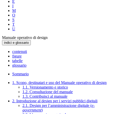
E
I
M
O
S
T
U
Manuale operativo di design
indici e glossario
contenuti
figure
tabelle
glossario
Sommario
1. Scopo, destinatari e uso del Manuale operativo di design
1.1. Versionamento e storico
1.2. Consultazione del manuale
1.3. Contribuisci al manuale
2. Introduzione al design per i servizi pubblici digitali
2.1. Design per l’amministrazione digitale (
e-
government
)