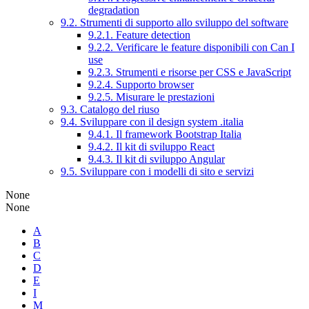
degradation
9.2. Strumenti di supporto allo sviluppo del software
9.2.1. Feature detection
9.2.2. Verificare le feature disponibili con Can I
use
9.2.3. Strumenti e risorse per CSS e JavaScript
9.2.4. Supporto browser
9.2.5. Misurare le prestazioni
9.3. Catalogo del riuso
9.4. Sviluppare con il design system .italia
9.4.1. Il framework Bootstrap Italia
9.4.2. Il kit di sviluppo React
9.4.3. Il kit di sviluppo Angular
9.5. Sviluppare con i modelli di sito e servizi
None
None
A
B
C
D
E
I
M