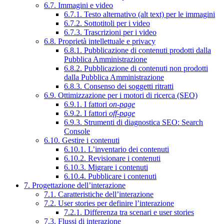
6.7. Immagini e video
6.7.1. Testo alternativo (alt text) per le immagini
6.7.2. Sottotitoli per i video
6.7.3. Trascrizioni per i video
6.8. Proprietà intellettuale e privacy
6.8.1. Pubblicazione di contenuti prodotti dalla
Pubblica Amministrazione
6.8.2. Pubblicazione di contenuti non prodotti
dalla Pubblica Amministrazione
6.8.3. Consenso dei soggetti ritratti
6.9. Ottimizzazione per i motori di ricerca (SEO)
6.9.1. I fattori
on-page
6.9.2. I fattori
off-page
6.9.3. Strumenti di diagnostica SEO: Search
Console
6.10. Gestire i contenuti
6.10.1. L’inventario dei contenuti
6.10.2. Revisionare i contenuti
6.10.3. Migrare i contenuti
6.10.4. Pubblicare i contenuti
7. Progettazione dell’interazione
7.1. Caratteristiche dell’interazione
7.2. User stories per definire l’interazione
7.2.1. Differenza tra scenari e user stories
7.3. Flussi di interazione