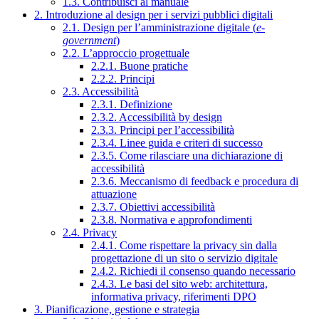
1.3. Contribuisci al manuale
2. Introduzione al design per i servizi pubblici digitali
2.1. Design per l’amministrazione digitale (
e-
government
)
2.2. L’approccio progettuale
2.2.1. Buone pratiche
2.2.2. Principi
2.3. Accessibilità
2.3.1. Definizione
2.3.2. Accessibilità by design
2.3.3. Principi per l’accessibilità
2.3.4. Linee guida e criteri di successo
2.3.5. Come rilasciare una dichiarazione di
accessibilità
2.3.6. Meccanismo di feedback e procedura di
attuazione
2.3.7. Obiettivi accessibilità
2.3.8. Normativa e approfondimenti
2.4. Privacy
2.4.1. Come rispettare la privacy sin dalla
progettazione di un sito o servizio digitale
2.4.2. Richiedi il consenso quando necessario
2.4.3. Le basi del sito web: architettura,
informativa privacy, riferimenti DPO
3. Pianificazione, gestione e strategia