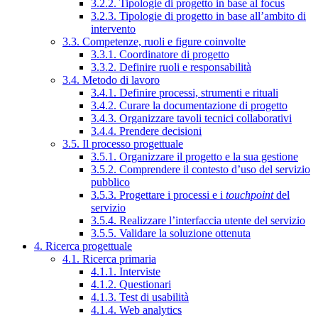
3.2.2. Tipologie di progetto in base al focus
3.2.3. Tipologie di progetto in base all’ambito di
intervento
3.3. Competenze, ruoli e figure coinvolte
3.3.1. Coordinatore di progetto
3.3.2. Definire ruoli e responsabilità
3.4. Metodo di lavoro
3.4.1. Definire processi, strumenti e rituali
3.4.2. Curare la documentazione di progetto
3.4.3. Organizzare tavoli tecnici collaborativi
3.4.4. Prendere decisioni
3.5. Il processo progettuale
3.5.1. Organizzare il progetto e la sua gestione
3.5.2. Comprendere il contesto d’uso del servizio
pubblico
3.5.3. Progettare i processi e i
touchpoint
del
servizio
3.5.4. Realizzare l’interfaccia utente del servizio
3.5.5. Validare la soluzione ottenuta
4. Ricerca progettuale
4.1. Ricerca primaria
4.1.1. Interviste
4.1.2. Questionari
4.1.3. Test di usabilità
4.1.4. Web analytics