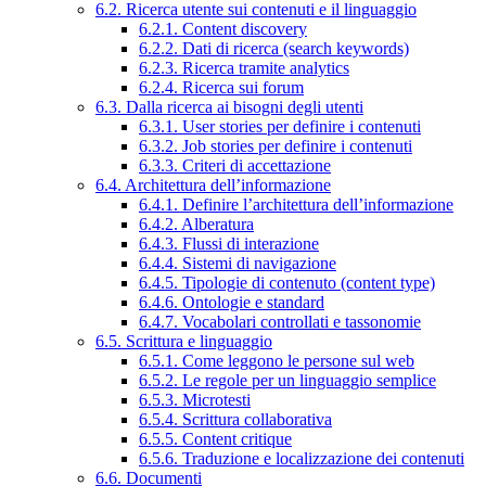
6.2. Ricerca utente sui contenuti e il linguaggio
6.2.1. Content discovery
6.2.2. Dati di ricerca (search keywords)
6.2.3. Ricerca tramite analytics
6.2.4. Ricerca sui forum
6.3. Dalla ricerca ai bisogni degli utenti
6.3.1. User stories per definire i contenuti
6.3.2. Job stories per definire i contenuti
6.3.3. Criteri di accettazione
6.4. Architettura dell’informazione
6.4.1. Definire l’architettura dell’informazione
6.4.2. Alberatura
6.4.3. Flussi di interazione
6.4.4. Sistemi di navigazione
6.4.5. Tipologie di contenuto (content type)
6.4.6. Ontologie e standard
6.4.7. Vocabolari controllati e tassonomie
6.5. Scrittura e linguaggio
6.5.1. Come leggono le persone sul web
6.5.2. Le regole per un linguaggio semplice
6.5.3. Microtesti
6.5.4. Scrittura collaborativa
6.5.5. Content critique
6.5.6. Traduzione e localizzazione dei contenuti
6.6. Documenti