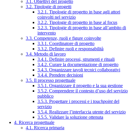
3.1. Obiettivi del progetto
3.2. Tipologie di progetti
3.2.1. Tipologie di progetto in base agli attori
coinvolti nel servizio
3.2.2. Tipologie di progetto in base al focus
3.2.3. Tipologie di progetto in base all’ambito di
intervento
3.3. Competenze, ruoli e figure coinvolte
3.3.1. Coordinatore di progetto
3.3.2. Definire ruoli e responsabilità
3.4. Metodo di lavoro
3.4.1. Definire processi, strumenti e rituali
3.4.2. Curare la documentazione di progetto
3.4.3. Organizzare tavoli tecnici collaborativi
3.4.4. Prendere decisioni
3.5. Il processo progettuale
3.5.1. Organizzare il progetto e la sua gestione
3.5.2. Comprendere il contesto d’uso del servizio
pubblico
3.5.3. Progettare i processi e i
touchpoint
del
servizio
3.5.4. Realizzare l’interfaccia utente del servizio
3.5.5. Validare la soluzione ottenuta
4. Ricerca progettuale
4.1. Ricerca primaria