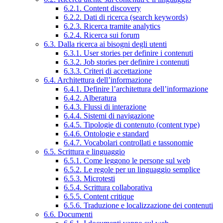
6.2.1. Content discovery
6.2.2. Dati di ricerca (search keywords)
6.2.3. Ricerca tramite analytics
6.2.4. Ricerca sui forum
6.3. Dalla ricerca ai bisogni degli utenti
6.3.1. User stories per definire i contenuti
6.3.2. Job stories per definire i contenuti
6.3.3. Criteri di accettazione
6.4. Architettura dell’informazione
6.4.1. Definire l’architettura dell’informazione
6.4.2. Alberatura
6.4.3. Flussi di interazione
6.4.4. Sistemi di navigazione
6.4.5. Tipologie di contenuto (content type)
6.4.6. Ontologie e standard
6.4.7. Vocabolari controllati e tassonomie
6.5. Scrittura e linguaggio
6.5.1. Come leggono le persone sul web
6.5.2. Le regole per un linguaggio semplice
6.5.3. Microtesti
6.5.4. Scrittura collaborativa
6.5.5. Content critique
6.5.6. Traduzione e localizzazione dei contenuti
6.6. Documenti