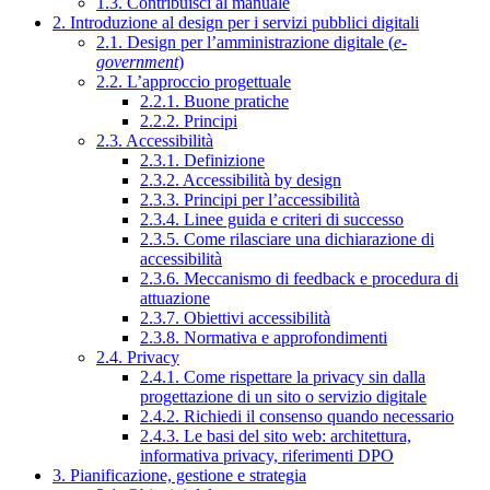
1.3. Contribuisci al manuale
2. Introduzione al design per i servizi pubblici digitali
2.1. Design per l’amministrazione digitale (
e-
government
)
2.2. L’approccio progettuale
2.2.1. Buone pratiche
2.2.2. Principi
2.3. Accessibilità
2.3.1. Definizione
2.3.2. Accessibilità by design
2.3.3. Principi per l’accessibilità
2.3.4. Linee guida e criteri di successo
2.3.5. Come rilasciare una dichiarazione di
accessibilità
2.3.6. Meccanismo di feedback e procedura di
attuazione
2.3.7. Obiettivi accessibilità
2.3.8. Normativa e approfondimenti
2.4. Privacy
2.4.1. Come rispettare la privacy sin dalla
progettazione di un sito o servizio digitale
2.4.2. Richiedi il consenso quando necessario
2.4.3. Le basi del sito web: architettura,
informativa privacy, riferimenti DPO
3. Pianificazione, gestione e strategia