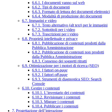
6.6.1. I documenti vanno sul web
6.6.2. Tipi di documenti
6.6.3. Formato di lettura dei documenti elettronici
6.6.4. Modalità di produzione dei documenti
6.7. Immagini e video
6.7.1. Testo alternativo (alt text) per le immagini
6.7.2. Sottotitoli per i video
6.7.3. Trascrizioni per i video
6.8. Proprietà intellettuale e privacy
6.8.1. Pubblicazione di contenuti prodotti dalla
Pubblica Amministrazione
6.8.2. Pubblicazione di contenuti non prodotti
dalla Pubblica Amministrazione
6.8.3. Consenso dei soggetti ritratti
6.9. Ottimizzazione per i motori di ricerca (SEO)
6.9.1. I fattori
on-page
6.9.2. I fattori
off-page
6.9.3. Strumenti di diagnostica SEO: Search
Console
6.10. Gestire i contenuti
6.10.1. L’inventario dei contenuti
6.10.2. Revisionare i contenuti
6.10.3. Migrare i contenuti
6.10.4. Pubblicare i contenuti
7. Progettazione dell’interazione