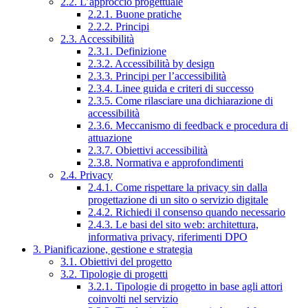
2.2. L’approccio progettuale
2.2.1. Buone pratiche
2.2.2. Principi
2.3. Accessibilità
2.3.1. Definizione
2.3.2. Accessibilità by design
2.3.3. Principi per l’accessibilità
2.3.4. Linee guida e criteri di successo
2.3.5. Come rilasciare una dichiarazione di
accessibilità
2.3.6. Meccanismo di feedback e procedura di
attuazione
2.3.7. Obiettivi accessibilità
2.3.8. Normativa e approfondimenti
2.4. Privacy
2.4.1. Come rispettare la privacy sin dalla
progettazione di un sito o servizio digitale
2.4.2. Richiedi il consenso quando necessario
2.4.3. Le basi del sito web: architettura,
informativa privacy, riferimenti DPO
3. Pianificazione, gestione e strategia
3.1. Obiettivi del progetto
3.2. Tipologie di progetti
3.2.1. Tipologie di progetto in base agli attori
coinvolti nel servizio