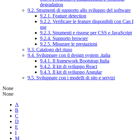
degradation
9.2. Strumenti di supporto allo sviluppo del software
9.2.1. Feature detection
9.2.2. Verificare le feature disponibili con Can I
use
9.2.3. Strumenti e risorse per CSS e JavaScript
9.2.4. Supporto browser
9.2.5. Misurare le prestazioni
9.3. Catalogo del riuso
9.4. Sviluppare con il design system .italia
9.4.1. Il framework Bootstrap Italia
9.4.2. Il kit di sviluppo React
9.4.3. Il kit di sviluppo Angular
9.5. Sviluppare con i modelli di sito e servizi
None
None
A
B
C
D
E
I
M