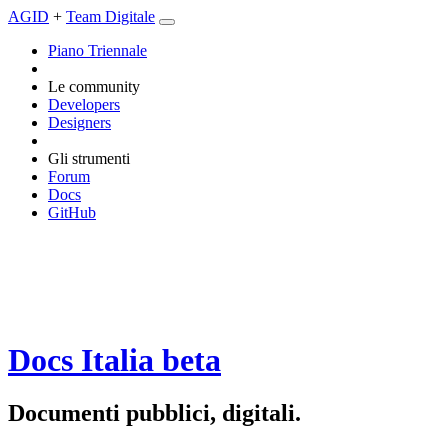
AGID
+
Team Digitale
Piano Triennale
Le community
Developers
Designers
Gli strumenti
Forum
Docs
GitHub
Docs Italia
beta
Documenti pubblici, digitali.