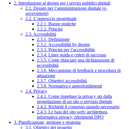
2. Introduzione al design per i servizi pubblici digitali
2.1. Design per l’amministrazione digitale (
e-
government
)
2.2. L’approccio progettuale
2.2.1. Buone pratiche
2.2.2. Principi
2.3. Accessibilità
2.3.1. Definizione
2.3.2. Accessibilità by design
2.3.3. Principi per l’accessibilità
2.3.4. Linee guida e criteri di successo
2.3.5. Come rilasciare una dichiarazione di
accessibilità
2.3.6. Meccanismo di feedback e procedura di
attuazione
2.3.7. Obiettivi accessibilità
2.3.8. Normativa e approfondimenti
2.4. Privacy
2.4.1. Come rispettare la privacy sin dalla
progettazione di un sito o servizio digitale
2.4.2. Richiedi il consenso quando necessario
2.4.3. Le basi del sito web: architettura,
informativa privacy, riferimenti DPO
3. Pianificazione, gestione e strategia
3.1. Obiettivi del progetto