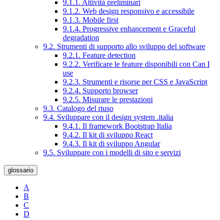
9.1.1. Attività preliminari
9.1.2. Web design responsivo e accessibile
9.1.3. Mobile first
9.1.4. Progressive enhancement e Graceful
degradation
9.2. Strumenti di supporto allo sviluppo del software
9.2.1. Feature detection
9.2.2. Verificare le feature disponibili con Can I
use
9.2.3. Strumenti e risorse per CSS e JavaScript
9.2.4. Supporto browser
9.2.5. Misurare le prestazioni
9.3. Catalogo del riuso
9.4. Sviluppare con il design system .italia
9.4.1. Il framework Bootstrap Italia
9.4.2. Il kit di sviluppo React
9.4.3. Il kit di sviluppo Angular
9.5. Sviluppare con i modelli di sito e servizi
glossario
A
B
C
D