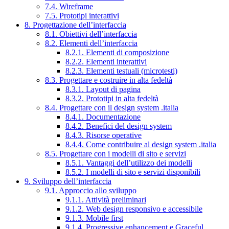
7.4. Wireframe
7.5. Prototipi interattivi
8. Progettazione dell’interfaccia
8.1. Obiettivi dell’interfaccia
8.2. Elementi dell’interfaccia
8.2.1. Elementi di composizione
8.2.2. Elementi interattivi
8.2.3. Elementi testuali (microtesti)
8.3. Progettare e costruire in alta fedeltà
8.3.1. Layout di pagina
8.3.2. Prototipi in alta fedeltà
8.4. Progettare con il design system .italia
8.4.1. Documentazione
8.4.2. Benefici del design system
8.4.3. Risorse operative
8.4.4. Come contribuire al design system .italia
8.5. Progettare con i modelli di sito e servizi
8.5.1. Vantaggi dell’utilizzo dei modelli
8.5.2. I modelli di sito e servizi disponibili
9. Sviluppo dell’interfaccia
9.1. Approccio allo sviluppo
9.1.1. Attività preliminari
9.1.2. Web design responsivo e accessibile
9.1.3. Mobile first
9.1.4. Progressive enhancement e Graceful