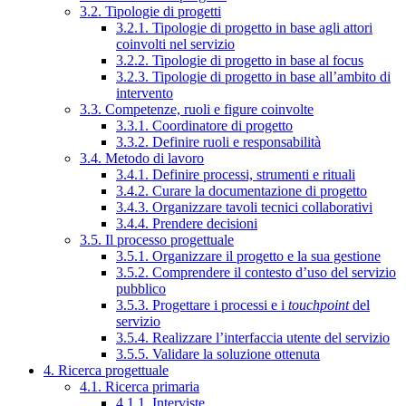
3.2. Tipologie di progetti
3.2.1. Tipologie di progetto in base agli attori
coinvolti nel servizio
3.2.2. Tipologie di progetto in base al focus
3.2.3. Tipologie di progetto in base all’ambito di
intervento
3.3. Competenze, ruoli e figure coinvolte
3.3.1. Coordinatore di progetto
3.3.2. Definire ruoli e responsabilità
3.4. Metodo di lavoro
3.4.1. Definire processi, strumenti e rituali
3.4.2. Curare la documentazione di progetto
3.4.3. Organizzare tavoli tecnici collaborativi
3.4.4. Prendere decisioni
3.5. Il processo progettuale
3.5.1. Organizzare il progetto e la sua gestione
3.5.2. Comprendere il contesto d’uso del servizio
pubblico
3.5.3. Progettare i processi e i
touchpoint
del
servizio
3.5.4. Realizzare l’interfaccia utente del servizio
3.5.5. Validare la soluzione ottenuta
4. Ricerca progettuale
4.1. Ricerca primaria
4.1.1. Interviste