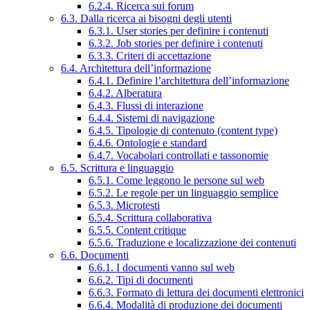
6.2.4. Ricerca sui forum
6.3. Dalla ricerca ai bisogni degli utenti
6.3.1. User stories per definire i contenuti
6.3.2. Job stories per definire i contenuti
6.3.3. Criteri di accettazione
6.4. Architettura dell’informazione
6.4.1. Definire l’architettura dell’informazione
6.4.2. Alberatura
6.4.3. Flussi di interazione
6.4.4. Sistemi di navigazione
6.4.5. Tipologie di contenuto (content type)
6.4.6. Ontologie e standard
6.4.7. Vocabolari controllati e tassonomie
6.5. Scrittura e linguaggio
6.5.1. Come leggono le persone sul web
6.5.2. Le regole per un linguaggio semplice
6.5.3. Microtesti
6.5.4. Scrittura collaborativa
6.5.5. Content critique
6.5.6. Traduzione e localizzazione dei contenuti
6.6. Documenti
6.6.1. I documenti vanno sul web
6.6.2. Tipi di documenti
6.6.3. Formato di lettura dei documenti elettronici
6.6.4. Modalità di produzione dei documenti