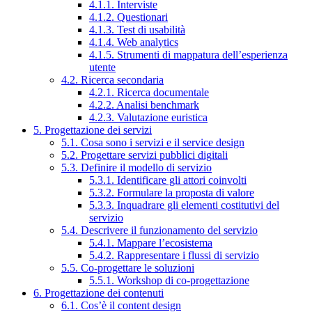
4.1.1. Interviste
4.1.2. Questionari
4.1.3. Test di usabilità
4.1.4. Web analytics
4.1.5. Strumenti di mappatura dell’esperienza
utente
4.2. Ricerca secondaria
4.2.1. Ricerca documentale
4.2.2. Analisi benchmark
4.2.3. Valutazione euristica
5. Progettazione dei servizi
5.1. Cosa sono i servizi e il service design
5.2. Progettare servizi pubblici digitali
5.3. Definire il modello di servizio
5.3.1. Identificare gli attori coinvolti
5.3.2. Formulare la proposta di valore
5.3.3. Inquadrare gli elementi costitutivi del
servizio
5.4. Descrivere il funzionamento del servizio
5.4.1. Mappare l’ecosistema
5.4.2. Rappresentare i flussi di servizio
5.5. Co-progettare le soluzioni
5.5.1. Workshop di co-progettazione
6. Progettazione dei contenuti
6.1. Cos’è il content design