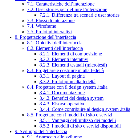
7.1. Caratteristiche dell’interazione
7.2. User stories per definire l’interazione
7.2.1. Differenza tra scenari e user stories
7.3. Flussi di interazione
7.4. Wireframe
7.5. Prototipi interattivi
8. Progettazione dell’interfaccia
8.1. Obiettivi dell’interfaccia
8.2. Elementi dell’interfaccia
8.2.1. Elementi di composizione
8.2.2. Elementi interattivi
8.2.3. Elementi testuali (microtesti)
8.3. Progettare e costruire in alta fedeltà
8.3.1. Layout di pagina
8.3.2. Prototipi in alta fedeltà
8.4. Progettare con il design system .italia
8.4.1. Documentazione
8.4.2. Benefici del design system
8.4.3. Risorse operative
8.4.4. Come contribuire al design system .italia
8.5. Progettare con i modelli di sito e servizi
8.5.1. Vantaggi dell’utilizzo dei modelli
8.5.2. I modelli di sito e servizi disponibili
9. Sviluppo dell’interfaccia
9.1. Approccio allo sviluppo