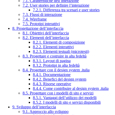
7.1. Caratteristiche dell’interazione
7.2. User stories per definire l’interazione
7.2.1. Differenza tra scenari e user stories
7.3. Flussi di interazione
7.4. Wireframe
7.5. Prototipi interattivi
8. Progettazione dell’interfaccia
8.1. Obiettivi dell’interfaccia
8.2. Elementi dell’interfaccia
8.2.1. Elementi di composizione
8.2.2. Elementi interattivi
8.2.3. Elementi testuali (microtesti)
8.3. Progettare e costruire in alta fedeltà
8.3.1. Layout di pagina
8.3.2. Prototipi in alta fedeltà
8.4. Progettare con il design system .italia
8.4.1. Documentazione
8.4.2. Benefici del design system
8.4.3. Risorse operative
8.4.4. Come contribuire al design system .italia
8.5. Progettare con i modelli di sito e servizi
8.5.1. Vantaggi dell’utilizzo dei modelli
8.5.2. I modelli di sito e servizi disponibili
9. Sviluppo dell’interfaccia
9.1. Approccio allo sviluppo