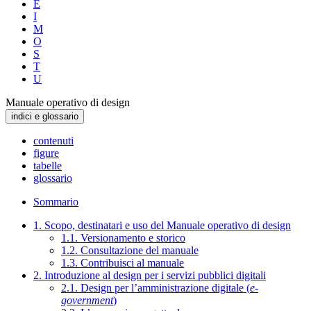
E
I
M
O
S
T
U
Manuale operativo di design
indici e glossario
contenuti
figure
tabelle
glossario
Sommario
1. Scopo, destinatari e uso del Manuale operativo di design
1.1. Versionamento e storico
1.2. Consultazione del manuale
1.3. Contribuisci al manuale
2. Introduzione al design per i servizi pubblici digitali
2.1. Design per l’amministrazione digitale (
e-
government
)