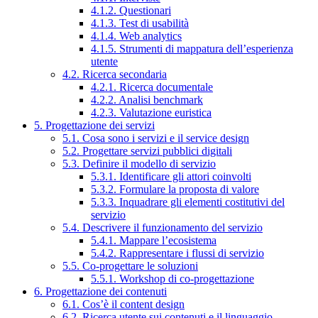
4.1.2. Questionari
4.1.3. Test di usabilità
4.1.4. Web analytics
4.1.5. Strumenti di mappatura dell’esperienza
utente
4.2. Ricerca secondaria
4.2.1. Ricerca documentale
4.2.2. Analisi benchmark
4.2.3. Valutazione euristica
5. Progettazione dei servizi
5.1. Cosa sono i servizi e il service design
5.2. Progettare servizi pubblici digitali
5.3. Definire il modello di servizio
5.3.1. Identificare gli attori coinvolti
5.3.2. Formulare la proposta di valore
5.3.3. Inquadrare gli elementi costitutivi del
servizio
5.4. Descrivere il funzionamento del servizio
5.4.1. Mappare l’ecosistema
5.4.2. Rappresentare i flussi di servizio
5.5. Co-progettare le soluzioni
5.5.1. Workshop di co-progettazione
6. Progettazione dei contenuti
6.1. Cos’è il content design
6.2. Ricerca utente sui contenuti e il linguaggio