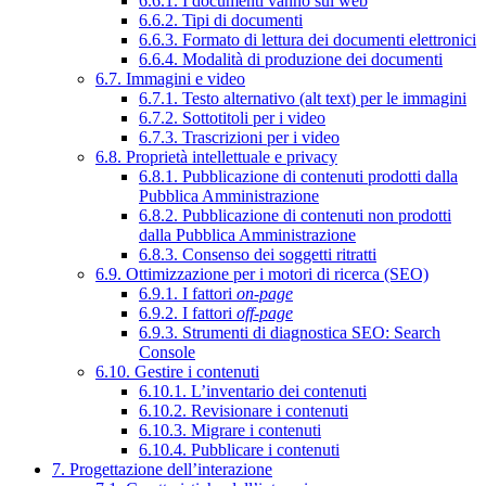
6.6.1. I documenti vanno sul web
6.6.2. Tipi di documenti
6.6.3. Formato di lettura dei documenti elettronici
6.6.4. Modalità di produzione dei documenti
6.7. Immagini e video
6.7.1. Testo alternativo (alt text) per le immagini
6.7.2. Sottotitoli per i video
6.7.3. Trascrizioni per i video
6.8. Proprietà intellettuale e privacy
6.8.1. Pubblicazione di contenuti prodotti dalla
Pubblica Amministrazione
6.8.2. Pubblicazione di contenuti non prodotti
dalla Pubblica Amministrazione
6.8.3. Consenso dei soggetti ritratti
6.9. Ottimizzazione per i motori di ricerca (SEO)
6.9.1. I fattori
on-page
6.9.2. I fattori
off-page
6.9.3. Strumenti di diagnostica SEO: Search
Console
6.10. Gestire i contenuti
6.10.1. L’inventario dei contenuti
6.10.2. Revisionare i contenuti
6.10.3. Migrare i contenuti
6.10.4. Pubblicare i contenuti
7. Progettazione dell’interazione