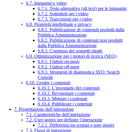
6.7. Immagini e video
6.7.1. Testo alternativo (alt text) per le immagini
6.7.2. Sottotitoli per i video
6.7.3. Trascrizioni per i video
6.8. Proprietà intellettuale e privacy
6.8.1. Pubblicazione di contenuti prodotti dalla
Pubblica Amministrazione
6.8.2. Pubblicazione di contenuti non prodotti
dalla Pubblica Amministrazione
6.8.3. Consenso dei soggetti ritratti
6.9. Ottimizzazione per i motori di ricerca (SEO)
6.9.1. I fattori
on-page
6.9.2. I fattori
off-page
6.9.3. Strumenti di diagnostica SEO: Search
Console
6.10. Gestire i contenuti
6.10.1. L’inventario dei contenuti
6.10.2. Revisionare i contenuti
6.10.3. Migrare i contenuti
6.10.4. Pubblicare i contenuti
7. Progettazione dell’interazione
7.1. Caratteristiche dell’interazione
7.2. User stories per definire l’interazione
7.2.1. Differenza tra scenari e user stories
7.3. Flussi di interazione