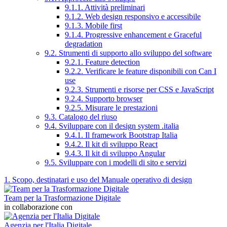
9.1.1. Attività preliminari
9.1.2. Web design responsivo e accessibile
9.1.3. Mobile first
9.1.4. Progressive enhancement e Graceful
degradation
9.2. Strumenti di supporto allo sviluppo del software
9.2.1. Feature detection
9.2.2. Verificare le feature disponibili con Can I
use
9.2.3. Strumenti e risorse per CSS e JavaScript
9.2.4. Supporto browser
9.2.5. Misurare le prestazioni
9.3. Catalogo del riuso
9.4. Sviluppare con il design system .italia
9.4.1. Il framework Bootstrap Italia
9.4.2. Il kit di sviluppo React
9.4.3. Il kit di sviluppo Angular
9.5. Sviluppare con i modelli di sito e servizi
1. Scopo, destinatari e uso del Manuale operativo di design
Team per la Trasformazione Digitale
in collaborazione con
Agenzia per l'Italia Digitale