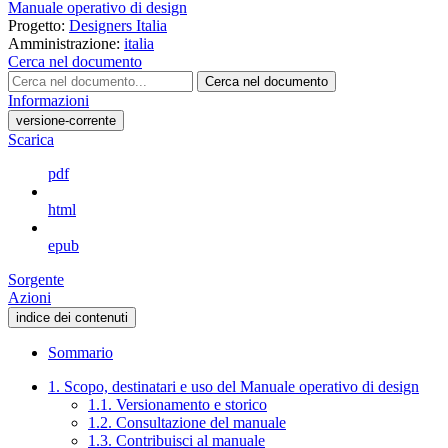
Manuale operativo di design
Progetto:
Designers Italia
Amministrazione:
italia
Cerca nel documento
Cerca nel documento
Informazioni
versione-corrente
Scarica
pdf
html
epub
Sorgente
Azioni
indice dei contenuti
Sommario
1. Scopo, destinatari e uso del Manuale operativo di design
1.1. Versionamento e storico
1.2. Consultazione del manuale
1.3. Contribuisci al manuale