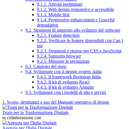
9.1.1. Attività preliminari
9.1.2. Web design responsivo e accessibile
9.1.3. Mobile first
9.1.4. Progressive enhancement e Graceful
degradation
9.2. Strumenti di supporto allo sviluppo del software
9.2.1. Feature detection
9.2.2. Verificare le feature disponibili con Can I
use
9.2.3. Strumenti e risorse per CSS e JavaScript
9.2.4. Supporto browser
9.2.5. Misurare le prestazioni
9.3. Catalogo del riuso
9.4. Sviluppare con il design system .italia
9.4.1. Il framework Bootstrap Italia
9.4.2. Il kit di sviluppo React
9.4.3. Il kit di sviluppo Angular
9.5. Sviluppare con i modelli di sito e servizi
1. Scopo, destinatari e uso del Manuale operativo di design
Team per la Trasformazione Digitale
in collaborazione con
Agenzia per l'Italia Digitale