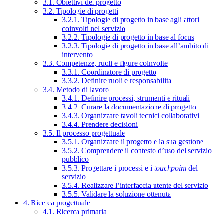
3.1. Obiettivi del progetto
3.2. Tipologie di progetti
3.2.1. Tipologie di progetto in base agli attori
coinvolti nel servizio
3.2.2. Tipologie di progetto in base al focus
3.2.3. Tipologie di progetto in base all’ambito di
intervento
3.3. Competenze, ruoli e figure coinvolte
3.3.1. Coordinatore di progetto
3.3.2. Definire ruoli e responsabilità
3.4. Metodo di lavoro
3.4.1. Definire processi, strumenti e rituali
3.4.2. Curare la documentazione di progetto
3.4.3. Organizzare tavoli tecnici collaborativi
3.4.4. Prendere decisioni
3.5. Il processo progettuale
3.5.1. Organizzare il progetto e la sua gestione
3.5.2. Comprendere il contesto d’uso del servizio
pubblico
3.5.3. Progettare i processi e i
touchpoint
del
servizio
3.5.4. Realizzare l’interfaccia utente del servizio
3.5.5. Validare la soluzione ottenuta
4. Ricerca progettuale
4.1. Ricerca primaria