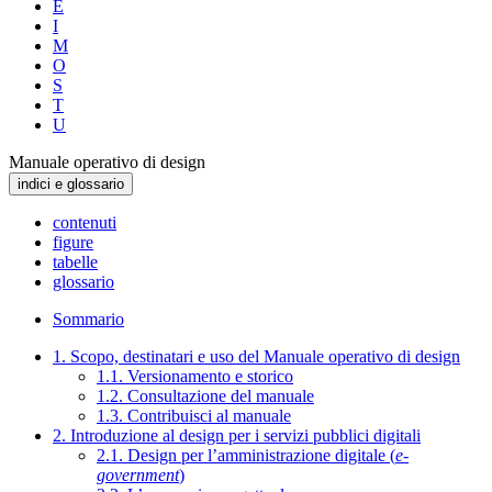
E
I
M
O
S
T
U
Manuale operativo di design
indici e glossario
contenuti
figure
tabelle
glossario
Sommario
1. Scopo, destinatari e uso del Manuale operativo di design
1.1. Versionamento e storico
1.2. Consultazione del manuale
1.3. Contribuisci al manuale
2. Introduzione al design per i servizi pubblici digitali
2.1. Design per l’amministrazione digitale (
e-
government
)