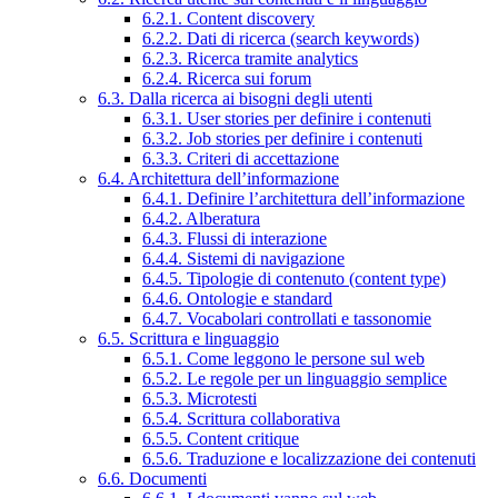
6.2.1. Content discovery
6.2.2. Dati di ricerca (search keywords)
6.2.3. Ricerca tramite analytics
6.2.4. Ricerca sui forum
6.3. Dalla ricerca ai bisogni degli utenti
6.3.1. User stories per definire i contenuti
6.3.2. Job stories per definire i contenuti
6.3.3. Criteri di accettazione
6.4. Architettura dell’informazione
6.4.1. Definire l’architettura dell’informazione
6.4.2. Alberatura
6.4.3. Flussi di interazione
6.4.4. Sistemi di navigazione
6.4.5. Tipologie di contenuto (content type)
6.4.6. Ontologie e standard
6.4.7. Vocabolari controllati e tassonomie
6.5. Scrittura e linguaggio
6.5.1. Come leggono le persone sul web
6.5.2. Le regole per un linguaggio semplice
6.5.3. Microtesti
6.5.4. Scrittura collaborativa
6.5.5. Content critique
6.5.6. Traduzione e localizzazione dei contenuti
6.6. Documenti