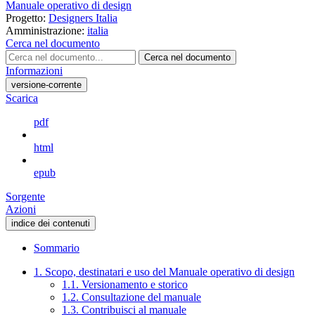
Manuale operativo di design
Progetto:
Designers Italia
Amministrazione:
italia
Cerca nel documento
Cerca nel documento
Informazioni
versione-corrente
Scarica
pdf
html
epub
Sorgente
Azioni
indice dei contenuti
Sommario
1. Scopo, destinatari e uso del Manuale operativo di design
1.1. Versionamento e storico
1.2. Consultazione del manuale
1.3. Contribuisci al manuale