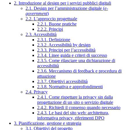
2. Introduzione al design per i servizi pubblici digitali
2.1. Design per l’amministrazione digitale (
e-
government
)
2.2. L’approccio progettuale
2.2.1. Buone pratiche
2.2.2. Principi
2.3. Accessibilità
2.3.1. Definizione
2.3.2. Accessibilità by design
2.3.3. Principi per l’accessibilità
2.3.4. Linee guida e criteri di successo
2.3.5. Come rilasciare una dichiarazione di
accessibilità
2.3.6. Meccanismo di feedback e procedura di
attuazione
2.3.7. Obiettivi accessibilità
2.3.8. Normativa e approfondimenti
2.4. Privacy
2.4.1. Come rispettare la privacy sin dalla
progettazione di un sito o servizio digitale
2.4.2. Richiedi il consenso quando necessario
2.4.3. Le basi del sito web: architettura,
informativa privacy, riferimenti DPO
3. Pianificazione, gestione e strategia
3.1. Obiettivi del progetto