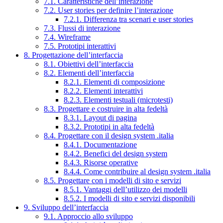
7.1. Caratteristiche dell’interazione
7.2. User stories per definire l’interazione
7.2.1. Differenza tra scenari e user stories
7.3. Flussi di interazione
7.4. Wireframe
7.5. Prototipi interattivi
8. Progettazione dell’interfaccia
8.1. Obiettivi dell’interfaccia
8.2. Elementi dell’interfaccia
8.2.1. Elementi di composizione
8.2.2. Elementi interattivi
8.2.3. Elementi testuali (microtesti)
8.3. Progettare e costruire in alta fedeltà
8.3.1. Layout di pagina
8.3.2. Prototipi in alta fedeltà
8.4. Progettare con il design system .italia
8.4.1. Documentazione
8.4.2. Benefici del design system
8.4.3. Risorse operative
8.4.4. Come contribuire al design system .italia
8.5. Progettare con i modelli di sito e servizi
8.5.1. Vantaggi dell’utilizzo dei modelli
8.5.2. I modelli di sito e servizi disponibili
9. Sviluppo dell’interfaccia
9.1. Approccio allo sviluppo