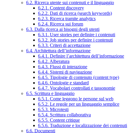
6.2. Ricerca utente sui contenuti e il linguaggio
6.2.1. Content discovery
6.2.2. Dati di ricerca (search keywords)
6.2.3. Ricerca tramite analytics
6.2.4. Ricerca sui forum
6.3. Dalla ricerca ai bisogni degli utenti
6.3.1. User stories per definire i contenuti
6.3.2. Job stories per definire i contenuti
6.3.3. Criteri di accettazione
6.4. Architettura dell’informazione
6.4.1. Definire l’architettura dell’informazione
6.4.2. Alberatura
6.4.3. Flussi di interazione
6.4.4. Sistemi di navigazione
6.4.5. Tipologie di contenuto (content type)
6.4.6. Ontologie e standard
6.4.7. Vocabolari controllati e tassonomie
6.5. Scrittura e linguaggio
6.5.1. Come leggono le persone sul web
6.5.2. Le regole per un linguaggio semplice
6.5.3. Microtesti
6.5.4. Scrittura collaborativa
6.5.5. Content critique
6.5.6. Traduzione e localizzazione dei contenuti
6.6. Documenti