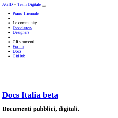
AGID
+
Team Digitale
Piano Triennale
Le community
Developers
Designers
Gli strumenti
Forum
Docs
GitHub
Docs Italia
beta
Documenti pubblici, digitali.