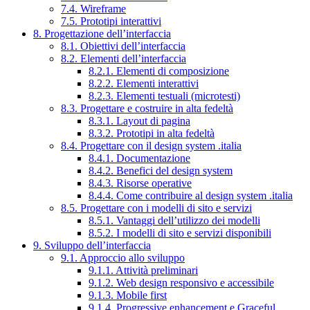
7.4. Wireframe
7.5. Prototipi interattivi
8. Progettazione dell’interfaccia
8.1. Obiettivi dell’interfaccia
8.2. Elementi dell’interfaccia
8.2.1. Elementi di composizione
8.2.2. Elementi interattivi
8.2.3. Elementi testuali (microtesti)
8.3. Progettare e costruire in alta fedeltà
8.3.1. Layout di pagina
8.3.2. Prototipi in alta fedeltà
8.4. Progettare con il design system .italia
8.4.1. Documentazione
8.4.2. Benefici del design system
8.4.3. Risorse operative
8.4.4. Come contribuire al design system .italia
8.5. Progettare con i modelli di sito e servizi
8.5.1. Vantaggi dell’utilizzo dei modelli
8.5.2. I modelli di sito e servizi disponibili
9. Sviluppo dell’interfaccia
9.1. Approccio allo sviluppo
9.1.1. Attività preliminari
9.1.2. Web design responsivo e accessibile
9.1.3. Mobile first
9.1.4. Progressive enhancement e Graceful