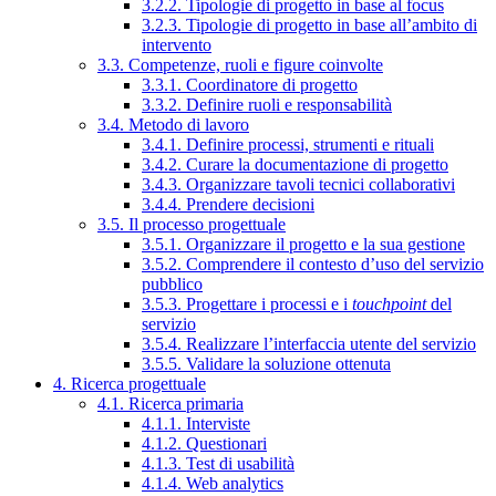
3.2.2. Tipologie di progetto in base al focus
3.2.3. Tipologie di progetto in base all’ambito di
intervento
3.3. Competenze, ruoli e figure coinvolte
3.3.1. Coordinatore di progetto
3.3.2. Definire ruoli e responsabilità
3.4. Metodo di lavoro
3.4.1. Definire processi, strumenti e rituali
3.4.2. Curare la documentazione di progetto
3.4.3. Organizzare tavoli tecnici collaborativi
3.4.4. Prendere decisioni
3.5. Il processo progettuale
3.5.1. Organizzare il progetto e la sua gestione
3.5.2. Comprendere il contesto d’uso del servizio
pubblico
3.5.3. Progettare i processi e i
touchpoint
del
servizio
3.5.4. Realizzare l’interfaccia utente del servizio
3.5.5. Validare la soluzione ottenuta
4. Ricerca progettuale
4.1. Ricerca primaria
4.1.1. Interviste
4.1.2. Questionari
4.1.3. Test di usabilità
4.1.4. Web analytics