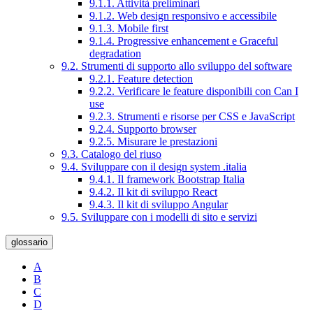
9.1.1. Attività preliminari
9.1.2. Web design responsivo e accessibile
9.1.3. Mobile first
9.1.4. Progressive enhancement e Graceful
degradation
9.2. Strumenti di supporto allo sviluppo del software
9.2.1. Feature detection
9.2.2. Verificare le feature disponibili con Can I
use
9.2.3. Strumenti e risorse per CSS e JavaScript
9.2.4. Supporto browser
9.2.5. Misurare le prestazioni
9.3. Catalogo del riuso
9.4. Sviluppare con il design system .italia
9.4.1. Il framework Bootstrap Italia
9.4.2. Il kit di sviluppo React
9.4.3. Il kit di sviluppo Angular
9.5. Sviluppare con i modelli di sito e servizi
glossario
A
B
C
D