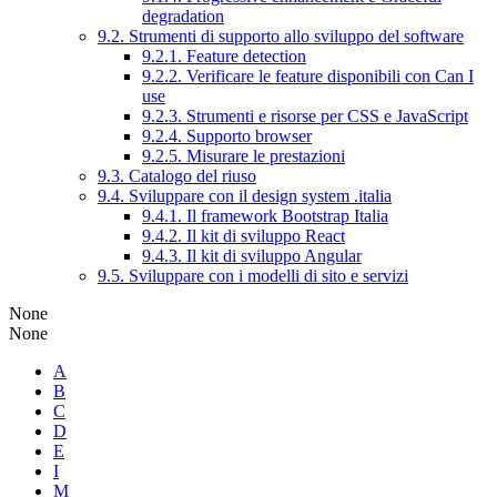
degradation
9.2. Strumenti di supporto allo sviluppo del software
9.2.1. Feature detection
9.2.2. Verificare le feature disponibili con Can I
use
9.2.3. Strumenti e risorse per CSS e JavaScript
9.2.4. Supporto browser
9.2.5. Misurare le prestazioni
9.3. Catalogo del riuso
9.4. Sviluppare con il design system .italia
9.4.1. Il framework Bootstrap Italia
9.4.2. Il kit di sviluppo React
9.4.3. Il kit di sviluppo Angular
9.5. Sviluppare con i modelli di sito e servizi
None
None
A
B
C
D
E
I
M