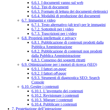
6.6.1. I documenti vanno sul web
6.6.2. Tipi di documenti
6.6.3. Formato di lettura dei documenti elettronici
6.6.4. Modalità di produzione dei documenti
6.7. Immagini e video
6.7.1. Testo alternativo (alt text) per le immagini
6.7.2. Sottotitoli per i video
6.7.3. Trascrizioni per i video
6.8. Proprietà intellettuale e privacy
6.8.1. Pubblicazione di contenuti prodotti dalla
Pubblica Amministrazione
6.8.2. Pubblicazione di contenuti non prodotti
dalla Pubblica Amministrazione
6.8.3. Consenso dei soggetti ritratti
6.9. Ottimizzazione per i motori di ricerca (SEO)
6.9.1. I fattori
on-page
6.9.2. I fattori
off-page
6.9.3. Strumenti di diagnostica SEO: Search
Console
6.10. Gestire i contenuti
6.10.1. L’inventario dei contenuti
6.10.2. Revisionare i contenuti
6.10.3. Migrare i contenuti
6.10.4. Pubblicare i contenuti
7. Progettazione dell’interazione