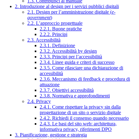
1.3. Contribuisci al manuale
2. Introduzione al design per i servizi pubblici digitali
2.1. Design per l’amministrazione digitale (
e-
government
)
2.2. L’approccio progettuale
2.2.1. Buone pratiche
2.2.2. Principi
2.3. Accessibilità
2.3.1. Definizione
2.3.2. Accessibilità by design
2.3.3. Principi per l’accessibilità
2.3.4. Linee guida e criteri di successo
2.3.5. Come rilasciare una dichiarazione di
accessibilità
2.3.6. Meccanismo di feedback e procedura di
attuazione
2.3.7. Obiettivi accessibilità
2.3.8. Normativa e approfondimenti
2.4. Privacy
2.4.1. Come rispettare la privacy sin dalla
progettazione di un sito o servizio digitale
2.4.2. Richiedi il consenso quando necessario
2.4.3. Le basi del sito web: architettura,
informativa privacy, riferimenti DPO
3. Pianificazione, gestione e strategia