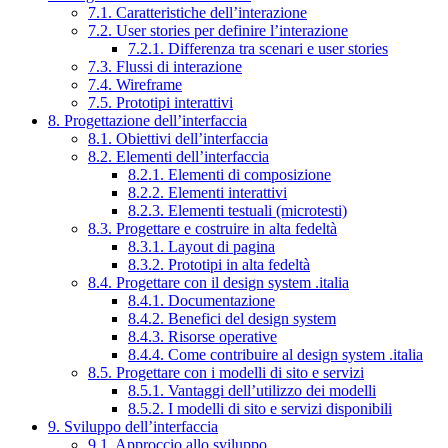
7.1. Caratteristiche dell’interazione
7.2. User stories per definire l’interazione
7.2.1. Differenza tra scenari e user stories
7.3. Flussi di interazione
7.4. Wireframe
7.5. Prototipi interattivi
8. Progettazione dell’interfaccia
8.1. Obiettivi dell’interfaccia
8.2. Elementi dell’interfaccia
8.2.1. Elementi di composizione
8.2.2. Elementi interattivi
8.2.3. Elementi testuali (microtesti)
8.3. Progettare e costruire in alta fedeltà
8.3.1. Layout di pagina
8.3.2. Prototipi in alta fedeltà
8.4. Progettare con il design system .italia
8.4.1. Documentazione
8.4.2. Benefici del design system
8.4.3. Risorse operative
8.4.4. Come contribuire al design system .italia
8.5. Progettare con i modelli di sito e servizi
8.5.1. Vantaggi dell’utilizzo dei modelli
8.5.2. I modelli di sito e servizi disponibili
9. Sviluppo dell’interfaccia
9.1. Approccio allo sviluppo