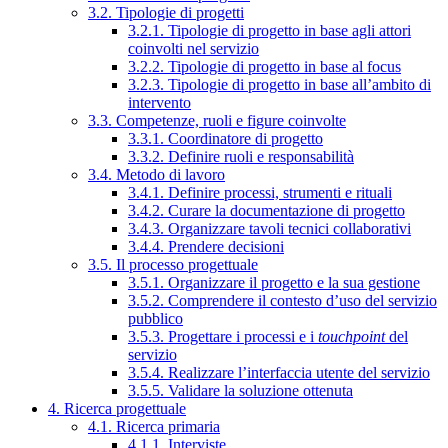
3.2. Tipologie di progetti
3.2.1. Tipologie di progetto in base agli attori
coinvolti nel servizio
3.2.2. Tipologie di progetto in base al focus
3.2.3. Tipologie di progetto in base all’ambito di
intervento
3.3. Competenze, ruoli e figure coinvolte
3.3.1. Coordinatore di progetto
3.3.2. Definire ruoli e responsabilità
3.4. Metodo di lavoro
3.4.1. Definire processi, strumenti e rituali
3.4.2. Curare la documentazione di progetto
3.4.3. Organizzare tavoli tecnici collaborativi
3.4.4. Prendere decisioni
3.5. Il processo progettuale
3.5.1. Organizzare il progetto e la sua gestione
3.5.2. Comprendere il contesto d’uso del servizio
pubblico
3.5.3. Progettare i processi e i
touchpoint
del
servizio
3.5.4. Realizzare l’interfaccia utente del servizio
3.5.5. Validare la soluzione ottenuta
4. Ricerca progettuale
4.1. Ricerca primaria
4.1.1. Interviste