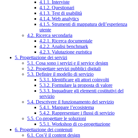
4.1.1. Interviste
4.1.2. Questionari
4.1.3. Test di usabilità
4.1.4. Web analytics
4.1.5. Strumenti di mappatura dell’esperienza
utente
4.2. Ricerca secondaria
4.2.1. Ricerca documentale
4.2.2. Analisi benchmark
4.2.3. Valutazione euristica
5. Progettazione dei servizi
5.1. Cosa sono i servizi e il service design
5.2. Progettare servizi pubblici digitali
5.3. Definire il modello di servizio
5.3.1. Identificare gli attori coinvolti
5.3.2. Formulare la proposta di valore
5.3.3. Inquadrare gli elementi costitutivi del
servizio
5.4. Descrivere il funzionamento del servizio
5.4.1. Mappare l’ecosistema
5.4.2. Rappresentare i flussi di servizio
5.5. Co-progettare le soluzioni
5.5.1. Workshop di co-progettazione
6. Progettazione dei contenuti
6.1. Cos’è il content design