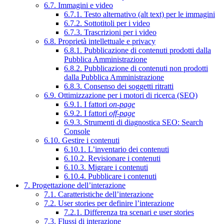
6.7. Immagini e video
6.7.1. Testo alternativo (alt text) per le immagini
6.7.2. Sottotitoli per i video
6.7.3. Trascrizioni per i video
6.8. Proprietà intellettuale e privacy
6.8.1. Pubblicazione di contenuti prodotti dalla
Pubblica Amministrazione
6.8.2. Pubblicazione di contenuti non prodotti
dalla Pubblica Amministrazione
6.8.3. Consenso dei soggetti ritratti
6.9. Ottimizzazione per i motori di ricerca (SEO)
6.9.1. I fattori
on-page
6.9.2. I fattori
off-page
6.9.3. Strumenti di diagnostica SEO: Search
Console
6.10. Gestire i contenuti
6.10.1. L’inventario dei contenuti
6.10.2. Revisionare i contenuti
6.10.3. Migrare i contenuti
6.10.4. Pubblicare i contenuti
7. Progettazione dell’interazione
7.1. Caratteristiche dell’interazione
7.2. User stories per definire l’interazione
7.2.1. Differenza tra scenari e user stories
7.3. Flussi di interazione