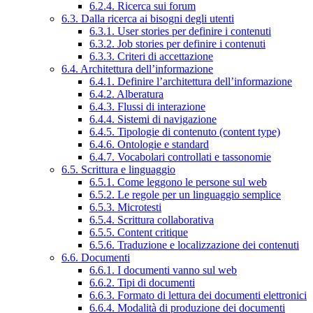
6.2.4. Ricerca sui forum
6.3. Dalla ricerca ai bisogni degli utenti
6.3.1. User stories per definire i contenuti
6.3.2. Job stories per definire i contenuti
6.3.3. Criteri di accettazione
6.4. Architettura dell’informazione
6.4.1. Definire l’architettura dell’informazione
6.4.2. Alberatura
6.4.3. Flussi di interazione
6.4.4. Sistemi di navigazione
6.4.5. Tipologie di contenuto (content type)
6.4.6. Ontologie e standard
6.4.7. Vocabolari controllati e tassonomie
6.5. Scrittura e linguaggio
6.5.1. Come leggono le persone sul web
6.5.2. Le regole per un linguaggio semplice
6.5.3. Microtesti
6.5.4. Scrittura collaborativa
6.5.5. Content critique
6.5.6. Traduzione e localizzazione dei contenuti
6.6. Documenti
6.6.1. I documenti vanno sul web
6.6.2. Tipi di documenti
6.6.3. Formato di lettura dei documenti elettronici
6.6.4. Modalità di produzione dei documenti