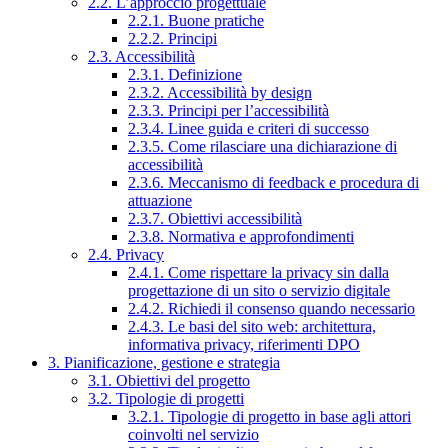
2.2. L’approccio progettuale
2.2.1. Buone pratiche
2.2.2. Principi
2.3. Accessibilità
2.3.1. Definizione
2.3.2. Accessibilità by design
2.3.3. Principi per l’accessibilità
2.3.4. Linee guida e criteri di successo
2.3.5. Come rilasciare una dichiarazione di
accessibilità
2.3.6. Meccanismo di feedback e procedura di
attuazione
2.3.7. Obiettivi accessibilità
2.3.8. Normativa e approfondimenti
2.4. Privacy
2.4.1. Come rispettare la privacy sin dalla
progettazione di un sito o servizio digitale
2.4.2. Richiedi il consenso quando necessario
2.4.3. Le basi del sito web: architettura,
informativa privacy, riferimenti DPO
3. Pianificazione, gestione e strategia
3.1. Obiettivi del progetto
3.2. Tipologie di progetti
3.2.1. Tipologie di progetto in base agli attori
coinvolti nel servizio