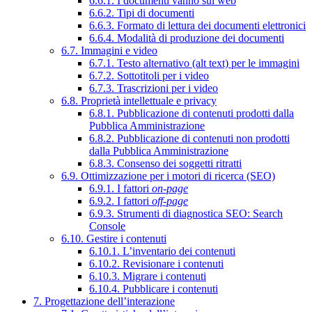
6.6.1. I documenti vanno sul web
6.6.2. Tipi di documenti
6.6.3. Formato di lettura dei documenti elettronici
6.6.4. Modalità di produzione dei documenti
6.7. Immagini e video
6.7.1. Testo alternativo (alt text) per le immagini
6.7.2. Sottotitoli per i video
6.7.3. Trascrizioni per i video
6.8. Proprietà intellettuale e privacy
6.8.1. Pubblicazione di contenuti prodotti dalla
Pubblica Amministrazione
6.8.2. Pubblicazione di contenuti non prodotti
dalla Pubblica Amministrazione
6.8.3. Consenso dei soggetti ritratti
6.9. Ottimizzazione per i motori di ricerca (SEO)
6.9.1. I fattori
on-page
6.9.2. I fattori
off-page
6.9.3. Strumenti di diagnostica SEO: Search
Console
6.10. Gestire i contenuti
6.10.1. L’inventario dei contenuti
6.10.2. Revisionare i contenuti
6.10.3. Migrare i contenuti
6.10.4. Pubblicare i contenuti
7. Progettazione dell’interazione