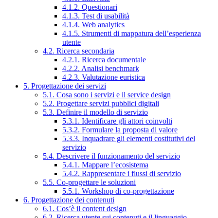
4.1.2. Questionari
4.1.3. Test di usabilità
4.1.4. Web analytics
4.1.5. Strumenti di mappatura dell’esperienza
utente
4.2. Ricerca secondaria
4.2.1. Ricerca documentale
4.2.2. Analisi benchmark
4.2.3. Valutazione euristica
5. Progettazione dei servizi
5.1. Cosa sono i servizi e il service design
5.2. Progettare servizi pubblici digitali
5.3. Definire il modello di servizio
5.3.1. Identificare gli attori coinvolti
5.3.2. Formulare la proposta di valore
5.3.3. Inquadrare gli elementi costitutivi del
servizio
5.4. Descrivere il funzionamento del servizio
5.4.1. Mappare l’ecosistema
5.4.2. Rappresentare i flussi di servizio
5.5. Co-progettare le soluzioni
5.5.1. Workshop di co-progettazione
6. Progettazione dei contenuti
6.1. Cos’è il content design
6.2. Ricerca utente sui contenuti e il linguaggio