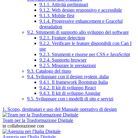
9.1.1. Attività preliminari
9.1.2. Web design responsivo e accessibile
9.1.3. Mobile first
9.1.4. Progressive enhancement e Graceful
degradation
9.2. Strumenti di supporto allo sviluppo del software
9.2.1. Feature detection
9.2.2. Verificare le feature disponibili con Can I
use
9.2.3. Strumenti e risorse per CSS e JavaScript
9.2.4. Supporto browser
9.2.5. Misurare le prestazioni
9.3. Catalogo del riuso
9.4. Sviluppare con il design system .italia
9.4.1. Il framework Bootstrap Italia
9.4.2. Il kit di sviluppo React
9.4.3. Il kit di sviluppo Angular
9.5. Sviluppare con i modelli di sito e servizi
1. Scopo, destinatari e uso del Manuale operativo di design
Team per la Trasformazione Digitale
in collaborazione con
Agenzia per l'Italia Digitale