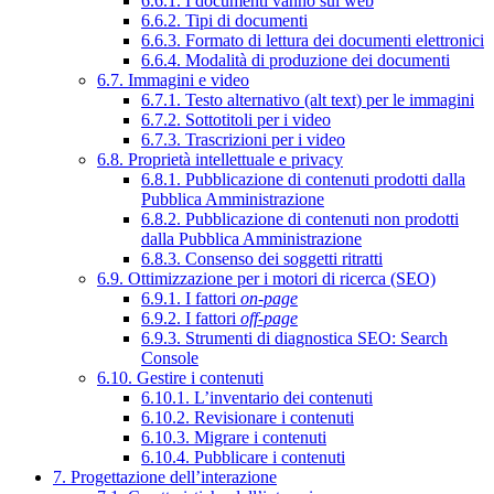
6.6.1. I documenti vanno sul web
6.6.2. Tipi di documenti
6.6.3. Formato di lettura dei documenti elettronici
6.6.4. Modalità di produzione dei documenti
6.7. Immagini e video
6.7.1. Testo alternativo (alt text) per le immagini
6.7.2. Sottotitoli per i video
6.7.3. Trascrizioni per i video
6.8. Proprietà intellettuale e privacy
6.8.1. Pubblicazione di contenuti prodotti dalla
Pubblica Amministrazione
6.8.2. Pubblicazione di contenuti non prodotti
dalla Pubblica Amministrazione
6.8.3. Consenso dei soggetti ritratti
6.9. Ottimizzazione per i motori di ricerca (SEO)
6.9.1. I fattori
on-page
6.9.2. I fattori
off-page
6.9.3. Strumenti di diagnostica SEO: Search
Console
6.10. Gestire i contenuti
6.10.1. L’inventario dei contenuti
6.10.2. Revisionare i contenuti
6.10.3. Migrare i contenuti
6.10.4. Pubblicare i contenuti
7. Progettazione dell’interazione