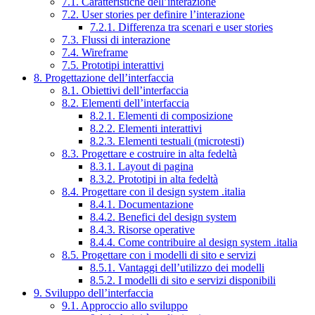
7.1. Caratteristiche dell’interazione
7.2. User stories per definire l’interazione
7.2.1. Differenza tra scenari e user stories
7.3. Flussi di interazione
7.4. Wireframe
7.5. Prototipi interattivi
8. Progettazione dell’interfaccia
8.1. Obiettivi dell’interfaccia
8.2. Elementi dell’interfaccia
8.2.1. Elementi di composizione
8.2.2. Elementi interattivi
8.2.3. Elementi testuali (microtesti)
8.3. Progettare e costruire in alta fedeltà
8.3.1. Layout di pagina
8.3.2. Prototipi in alta fedeltà
8.4. Progettare con il design system .italia
8.4.1. Documentazione
8.4.2. Benefici del design system
8.4.3. Risorse operative
8.4.4. Come contribuire al design system .italia
8.5. Progettare con i modelli di sito e servizi
8.5.1. Vantaggi dell’utilizzo dei modelli
8.5.2. I modelli di sito e servizi disponibili
9. Sviluppo dell’interfaccia
9.1. Approccio allo sviluppo