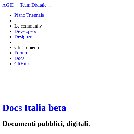
AGID
+
Team Digitale
Piano Triennale
Le community
Developers
Designers
Gli strumenti
Forum
Docs
GitHub
Docs Italia
beta
Documenti pubblici, digitali.