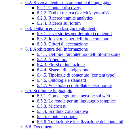
6.2. Ricerca utente sui contenuti e il linguaggio
6.2.1. Content discovery
6.2.2. Dati di ricerca (search keywords)
6.2.3. Ricerca tramite analytics
6.2.4. Ricerca sui forum
6.3. Dalla ricerca ai bisogni degli utenti
6.3.1. User stories per definire i contenuti
6.3.2. Job stories per definire i contenuti
6.3.3. Criteri di accettazione
6.4. Architettura dell’informazione
6.4.1. Definire l’architettura dell’informazione
6.4.2. Alberatura
6.4.3. Flussi di interazione
6.4.4. Sistemi di navigazione
6.4.5. Tipologie di contenuto (content type)
6.4.6. Ontologie e standard
6.4.7. Vocabolari controllati e tassonomie
6.5. Scrittura e linguaggio
6.5.1. Come leggono le persone sul web
6.5.2. Le regole per un linguaggio semplice
6.5.3. Microtesti
6.5.4. Scrittura collaborativa
6.5.5. Content critique
6.5.6. Traduzione e localizzazione dei contenuti
6.6. Documenti