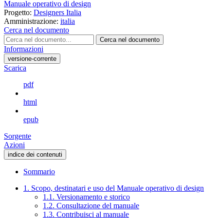
Manuale operativo di design
Progetto:
Designers Italia
Amministrazione:
italia
Cerca nel documento
Cerca nel documento
Informazioni
versione-corrente
Scarica
pdf
html
epub
Sorgente
Azioni
indice dei contenuti
Sommario
1. Scopo, destinatari e uso del Manuale operativo di design
1.1. Versionamento e storico
1.2. Consultazione del manuale
1.3. Contribuisci al manuale