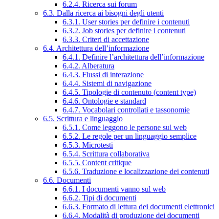
6.2.4. Ricerca sui forum
6.3. Dalla ricerca ai bisogni degli utenti
6.3.1. User stories per definire i contenuti
6.3.2. Job stories per definire i contenuti
6.3.3. Criteri di accettazione
6.4. Architettura dell’informazione
6.4.1. Definire l’architettura dell’informazione
6.4.2. Alberatura
6.4.3. Flussi di interazione
6.4.4. Sistemi di navigazione
6.4.5. Tipologie di contenuto (content type)
6.4.6. Ontologie e standard
6.4.7. Vocabolari controllati e tassonomie
6.5. Scrittura e linguaggio
6.5.1. Come leggono le persone sul web
6.5.2. Le regole per un linguaggio semplice
6.5.3. Microtesti
6.5.4. Scrittura collaborativa
6.5.5. Content critique
6.5.6. Traduzione e localizzazione dei contenuti
6.6. Documenti
6.6.1. I documenti vanno sul web
6.6.2. Tipi di documenti
6.6.3. Formato di lettura dei documenti elettronici
6.6.4. Modalità di produzione dei documenti