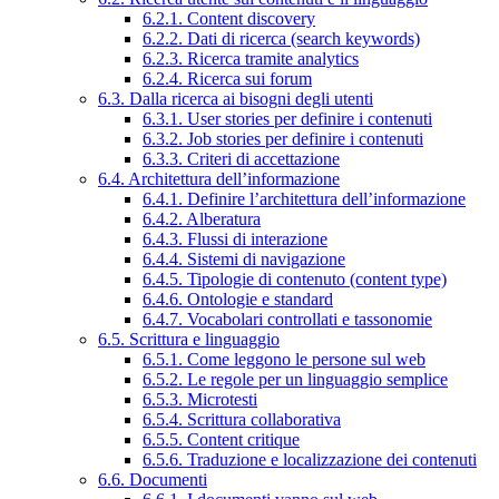
6.2.1. Content discovery
6.2.2. Dati di ricerca (search keywords)
6.2.3. Ricerca tramite analytics
6.2.4. Ricerca sui forum
6.3. Dalla ricerca ai bisogni degli utenti
6.3.1. User stories per definire i contenuti
6.3.2. Job stories per definire i contenuti
6.3.3. Criteri di accettazione
6.4. Architettura dell’informazione
6.4.1. Definire l’architettura dell’informazione
6.4.2. Alberatura
6.4.3. Flussi di interazione
6.4.4. Sistemi di navigazione
6.4.5. Tipologie di contenuto (content type)
6.4.6. Ontologie e standard
6.4.7. Vocabolari controllati e tassonomie
6.5. Scrittura e linguaggio
6.5.1. Come leggono le persone sul web
6.5.2. Le regole per un linguaggio semplice
6.5.3. Microtesti
6.5.4. Scrittura collaborativa
6.5.5. Content critique
6.5.6. Traduzione e localizzazione dei contenuti
6.6. Documenti