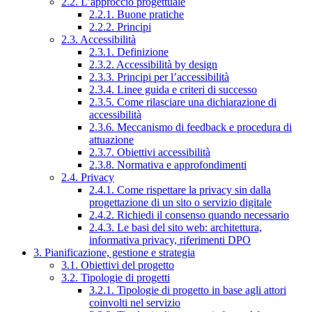
2.2. L’approccio progettuale
2.2.1. Buone pratiche
2.2.2. Principi
2.3. Accessibilità
2.3.1. Definizione
2.3.2. Accessibilità by design
2.3.3. Principi per l’accessibilità
2.3.4. Linee guida e criteri di successo
2.3.5. Come rilasciare una dichiarazione di
accessibilità
2.3.6. Meccanismo di feedback e procedura di
attuazione
2.3.7. Obiettivi accessibilità
2.3.8. Normativa e approfondimenti
2.4. Privacy
2.4.1. Come rispettare la privacy sin dalla
progettazione di un sito o servizio digitale
2.4.2. Richiedi il consenso quando necessario
2.4.3. Le basi del sito web: architettura,
informativa privacy, riferimenti DPO
3. Pianificazione, gestione e strategia
3.1. Obiettivi del progetto
3.2. Tipologie di progetti
3.2.1. Tipologie di progetto in base agli attori
coinvolti nel servizio