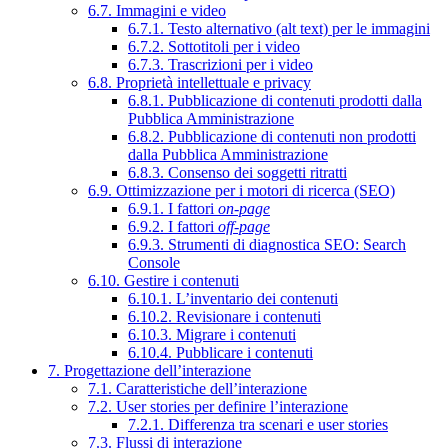
6.7. Immagini e video
6.7.1. Testo alternativo (alt text) per le immagini
6.7.2. Sottotitoli per i video
6.7.3. Trascrizioni per i video
6.8. Proprietà intellettuale e privacy
6.8.1. Pubblicazione di contenuti prodotti dalla
Pubblica Amministrazione
6.8.2. Pubblicazione di contenuti non prodotti
dalla Pubblica Amministrazione
6.8.3. Consenso dei soggetti ritratti
6.9. Ottimizzazione per i motori di ricerca (SEO)
6.9.1. I fattori
on-page
6.9.2. I fattori
off-page
6.9.3. Strumenti di diagnostica SEO: Search
Console
6.10. Gestire i contenuti
6.10.1. L’inventario dei contenuti
6.10.2. Revisionare i contenuti
6.10.3. Migrare i contenuti
6.10.4. Pubblicare i contenuti
7. Progettazione dell’interazione
7.1. Caratteristiche dell’interazione
7.2. User stories per definire l’interazione
7.2.1. Differenza tra scenari e user stories
7.3. Flussi di interazione