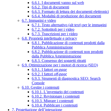
6.6.1. I documenti vanno sul web
6.6.2. Tipi di documenti
6.6.3. Formato di lettura dei documenti elettronici
6.6.4. Modalità di produzione dei documenti
6.7. Immagini e video
6.7.1. Testo alternativo (alt text) per le immagini
6.7.2. Sottotitoli per i video
6.7.3. Trascrizioni per i video
6.8. Proprietà intellettuale e privacy
6.8.1. Pubblicazione di contenuti prodotti dalla
Pubblica Amministrazione
6.8.2. Pubblicazione di contenuti non prodotti
dalla Pubblica Amministrazione
6.8.3. Consenso dei soggetti ritratti
6.9. Ottimizzazione per i motori di ricerca (SEO)
6.9.1. I fattori
on-page
6.9.2. I fattori
off-page
6.9.3. Strumenti di diagnostica SEO: Search
Console
6.10. Gestire i contenuti
6.10.1. L’inventario dei contenuti
6.10.2. Revisionare i contenuti
6.10.3. Migrare i contenuti
6.10.4. Pubblicare i contenuti
7. Progettazione dell’interazione