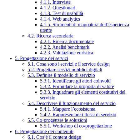
4.1.1. Interviste
4.1.2. Questionari
4.1.3. Test di usabilità
4.1.4. Web analytics
4.1.5. Strumenti di mappatura dell’esperienza
utente
4.2. Ricerca secondaria
4.2.1. Ricerca documentale
4.2.2. Analisi benchmark
4.2.3. Valutazione euristica
5. Progettazione dei servizi
5.1. Cosa sono i servizi e il service design
5.2. Progettare servizi pubblici digitali
5.3. Definire il modello di servizio
5.3.1. Identificare gli attori coinvolti
5.3.2. Formulare la proposta di valore
5.3.3. Inquadrare gli elementi costitutivi del
servizio
5.4. Descrivere il funzionamento del servizio
5.4.1. Mappare l’ecosistema
5.4.2. Rappresentare i flussi di servizio
5.5. Co-progettare le soluzioni
5.5.1. Workshop di co-progettazione
6. Progettazione dei contenuti
6.1. Cos’è il content design