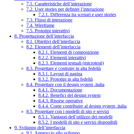
7.1. Caratteristiche dell’interazione
7.2. User stories per definire l’interazione
7.2.1. Differenza tra scenari e user stories
7.3. Flussi di interazione
7.4. Wireframe
7.5. Prototipi interattivi
8. Progettazione dell’interfaccia
8.1. Obiettivi dell’interfaccia
8.2. Elementi dell’interfaccia
8.2.1. Elementi di composizione
8.2.2. Elementi interattivi
8.2.3. Elementi testuali (microtesti)
8.3. Progettare e costruire in alta fedeltà
8.3.1. Layout di pagina
8.3.2. Prototipi in alta fedeltà
8.4. Progettare con il design system .italia
8.4.1. Documentazione
8.4.2. Benefici del design system
8.4.3. Risorse operative
8.4.4. Come contribuire al design system .italia
8.5. Progettare con i modelli di sito e servizi
8.5.1. Vantaggi dell’utilizzo dei modelli
8.5.2. I modelli di sito e servizi disponibili
9. Sviluppo dell’interfaccia
9.1. Approccio allo sviluppo