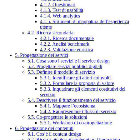
4.1.2. Questionari
4.1.3. Test di usabilità
4.1.4. Web analytics
4.1.5. Strumenti di mappatura dell’esperienza
utente
4.2. Ricerca secondaria
4.2.1. Ricerca documentale
4.2.2. Analisi benchmark
4.2.3. Valutazione euristica
5. Progettazione dei servizi
5.1. Cosa sono i servizi e il service design
5.2. Progettare servizi pubblici digitali
5.3. Definire il modello di servizio
5.3.1. Identificare gli attori coinvolti
5.3.2. Formulare la proposta di valore
5.3.3. Inquadrare gli elementi costitutivi del
servizio
5.4. Descrivere il funzionamento del servizio
5.4.1. Mappare l’ecosistema
5.4.2. Rappresentare i flussi di servizio
5.5. Co-progettare le soluzioni
5.5.1. Workshop di co-progettazione
6. Progettazione dei contenuti
6.1. Cos’è il content design
6.2. Ricerca utente sui contenuti e il linguaggio