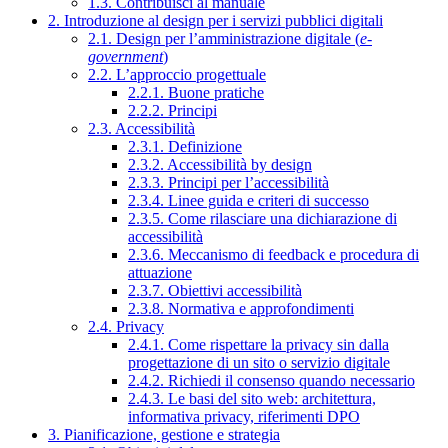
1.3. Contribuisci al manuale
2. Introduzione al design per i servizi pubblici digitali
2.1. Design per l’amministrazione digitale (
e-
government
)
2.2. L’approccio progettuale
2.2.1. Buone pratiche
2.2.2. Principi
2.3. Accessibilità
2.3.1. Definizione
2.3.2. Accessibilità by design
2.3.3. Principi per l’accessibilità
2.3.4. Linee guida e criteri di successo
2.3.5. Come rilasciare una dichiarazione di
accessibilità
2.3.6. Meccanismo di feedback e procedura di
attuazione
2.3.7. Obiettivi accessibilità
2.3.8. Normativa e approfondimenti
2.4. Privacy
2.4.1. Come rispettare la privacy sin dalla
progettazione di un sito o servizio digitale
2.4.2. Richiedi il consenso quando necessario
2.4.3. Le basi del sito web: architettura,
informativa privacy, riferimenti DPO
3. Pianificazione, gestione e strategia