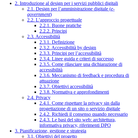
2. Introduzione al design per i servizi pubblici digitali
2.1. Design per l’amministrazione digitale (
e-
government
)
2.2. L’approccio progettuale
2.2.1. Buone pratiche
2.2.2. Principi
2.3. Accessibilità
2.3.1. Definizione
2.3.2. Accessibilità by design
2.3.3. Principi per l’accessibilità
2.3.4. Linee guida e criteri di successo
2.3.5. Come rilasciare una dichiarazione di
accessibilità
2.3.6. Meccanismo di feedback e procedura di
attuazione
2.3.7. Obiettivi accessibilità
2.3.8. Normativa e approfondimenti
2.4. Privacy
2.4.1. Come rispettare la privacy sin dalla
progettazione di un sito o servizio digitale
2.4.2. Richiedi il consenso quando necessario
2.4.3. Le basi del sito web: architettura,
informativa privacy, riferimenti DPO
3. Pianificazione, gestione e strategia
3.1. Obiettivi del progetto