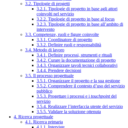
3.2. Tipologie di progetti
3.2.1. Tipologie di progetto in base agli attori
coinvolti nel servizio
3.2.2. Tipologie di progetto in base al focus
3.2.3. Tipologie di progetto in base all’ambito di
intervento
3.3. Competenze, ruoli e figure coinvolte
3.3.1. Coordinatore di progetto
3.3.2. Definire ruoli e responsabilità
3.4. Metodo di lavoro
3.4.1. Definire processi, strumenti e rituali
3.4.2. Curare la documentazione di progetto
3.4.3. Organizzare tavoli tecnici collaborativi
3.4.4. Prendere decisioni
3.5. Il processo progettuale
3.5.1. Organizzare il progetto e la sua gestione
3.5.2. Comprendere il contesto d’uso del servizio
pubblico
3.5.3. Progettare i processi e i
touchpoint
del
servizio
3.5.4. Realizzare l’interfaccia utente del servizio
3.5.5. Validare la soluzione ottenuta
4. Ricerca progettuale
4.1. Ricerca primaria
4.1.1. Interviste