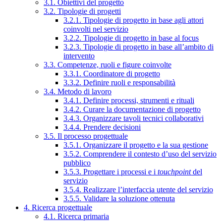
3.1. Obiettivi del progetto
3.2. Tipologie di progetti
3.2.1. Tipologie di progetto in base agli attori
coinvolti nel servizio
3.2.2. Tipologie di progetto in base al focus
3.2.3. Tipologie di progetto in base all’ambito di
intervento
3.3. Competenze, ruoli e figure coinvolte
3.3.1. Coordinatore di progetto
3.3.2. Definire ruoli e responsabilità
3.4. Metodo di lavoro
3.4.1. Definire processi, strumenti e rituali
3.4.2. Curare la documentazione di progetto
3.4.3. Organizzare tavoli tecnici collaborativi
3.4.4. Prendere decisioni
3.5. Il processo progettuale
3.5.1. Organizzare il progetto e la sua gestione
3.5.2. Comprendere il contesto d’uso del servizio
pubblico
3.5.3. Progettare i processi e i
touchpoint
del
servizio
3.5.4. Realizzare l’interfaccia utente del servizio
3.5.5. Validare la soluzione ottenuta
4. Ricerca progettuale
4.1. Ricerca primaria