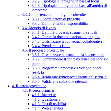
3.2.2. Tipologie di progetto in base al focus
3.2.3. Tipologie di progetto in base all’ambito di
intervento
3.3. Competenze, ruoli e figure coinvolte
3.3.1. Coordinatore di progetto
3.3.2. Definire ruoli e responsabilità
3.4. Metodo di lavoro
3.4.1. Definire processi, strumenti e rituali
3.4.2. Curare la documentazione di progetto
3.4.3. Organizzare tavoli tecnici collaborativi
3.4.4. Prendere decisioni
3.5. Il processo progettuale
3.5.1. Organizzare il progetto e la sua gestione
3.5.2. Comprendere il contesto d’uso del servizio
pubblico
3.5.3. Progettare i processi e i
touchpoint
del
servizio
3.5.4. Realizzare l’interfaccia utente del servizio
3.5.5. Validare la soluzione ottenuta
4. Ricerca progettuale
4.1. Ricerca primaria
4.1.1. Interviste
4.1.2. Questionari
4.1.3. Test di usabilità
4.1.4. Web analytics