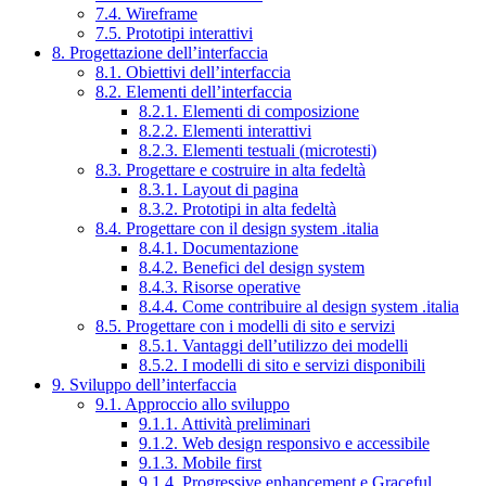
7.4. Wireframe
7.5. Prototipi interattivi
8. Progettazione dell’interfaccia
8.1. Obiettivi dell’interfaccia
8.2. Elementi dell’interfaccia
8.2.1. Elementi di composizione
8.2.2. Elementi interattivi
8.2.3. Elementi testuali (microtesti)
8.3. Progettare e costruire in alta fedeltà
8.3.1. Layout di pagina
8.3.2. Prototipi in alta fedeltà
8.4. Progettare con il design system .italia
8.4.1. Documentazione
8.4.2. Benefici del design system
8.4.3. Risorse operative
8.4.4. Come contribuire al design system .italia
8.5. Progettare con i modelli di sito e servizi
8.5.1. Vantaggi dell’utilizzo dei modelli
8.5.2. I modelli di sito e servizi disponibili
9. Sviluppo dell’interfaccia
9.1. Approccio allo sviluppo
9.1.1. Attività preliminari
9.1.2. Web design responsivo e accessibile
9.1.3. Mobile first
9.1.4. Progressive enhancement e Graceful