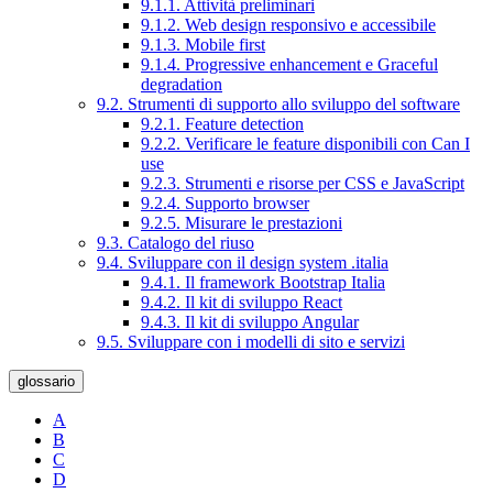
9.1.1. Attività preliminari
9.1.2. Web design responsivo e accessibile
9.1.3. Mobile first
9.1.4. Progressive enhancement e Graceful
degradation
9.2. Strumenti di supporto allo sviluppo del software
9.2.1. Feature detection
9.2.2. Verificare le feature disponibili con Can I
use
9.2.3. Strumenti e risorse per CSS e JavaScript
9.2.4. Supporto browser
9.2.5. Misurare le prestazioni
9.3. Catalogo del riuso
9.4. Sviluppare con il design system .italia
9.4.1. Il framework Bootstrap Italia
9.4.2. Il kit di sviluppo React
9.4.3. Il kit di sviluppo Angular
9.5. Sviluppare con i modelli di sito e servizi
glossario
A
B
C
D