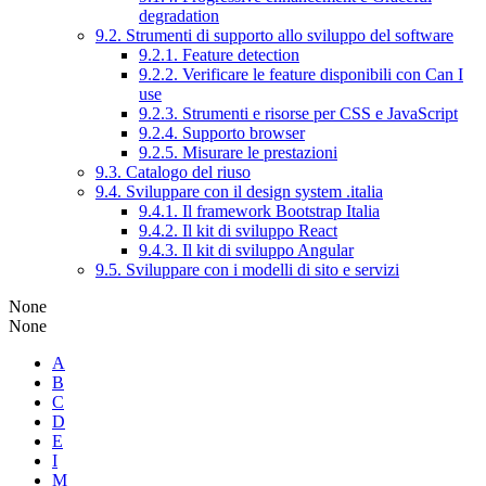
degradation
9.2. Strumenti di supporto allo sviluppo del software
9.2.1. Feature detection
9.2.2. Verificare le feature disponibili con Can I
use
9.2.3. Strumenti e risorse per CSS e JavaScript
9.2.4. Supporto browser
9.2.5. Misurare le prestazioni
9.3. Catalogo del riuso
9.4. Sviluppare con il design system .italia
9.4.1. Il framework Bootstrap Italia
9.4.2. Il kit di sviluppo React
9.4.3. Il kit di sviluppo Angular
9.5. Sviluppare con i modelli di sito e servizi
None
None
A
B
C
D
E
I
M