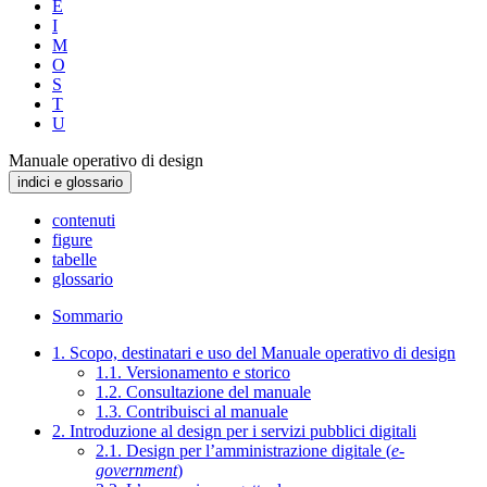
E
I
M
O
S
T
U
Manuale operativo di design
indici e glossario
contenuti
figure
tabelle
glossario
Sommario
1. Scopo, destinatari e uso del Manuale operativo di design
1.1. Versionamento e storico
1.2. Consultazione del manuale
1.3. Contribuisci al manuale
2. Introduzione al design per i servizi pubblici digitali
2.1. Design per l’amministrazione digitale (
e-
government
)