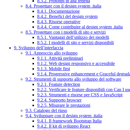
8.3.2. Prototipi in alta fedeltà
8.4. Progettare con il design system .italia
8.4.1. Documentazione
8.4.2. Benefici del design system
8.4.3. Risorse operative
8.4.4. Come contribuire al design system .italia
8.5. Progettare con i modelli di sito e servizi
8.5.1. Vantaggi dell’utilizzo dei modelli
8.5.2. I modelli di sito e servizi disponibili
9. Sviluppo dell’interfaccia
9.1. Approccio allo sviluppo
9.1.1. Attività preliminari
9.1.2. Web design responsivo e accessibile
9.1.3. Mobile first
9.1.4. Progressive enhancement e Graceful degrad
9.2. Strumenti di supporto allo sviluppo del software
9.2.1. Feature detection
9.2.2. Verificare le feature disponibili con Can I us
9.2.3. Strumenti e risorse per CSS e JavaScript
9.2.4. Supporto browser
9.2.5. Misurare le prestazioni
9.3. Catalogo del riuso
9.4. Sviluppare con il design system .italia
9.4.1. Il framework Bootstrap Italia
9.4.2. Il kit di sviluppo React