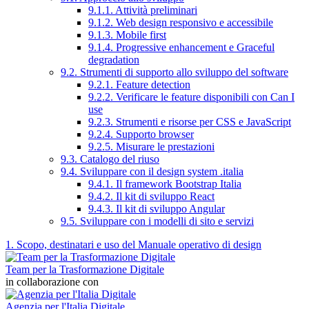
9.1.1. Attività preliminari
9.1.2. Web design responsivo e accessibile
9.1.3. Mobile first
9.1.4. Progressive enhancement e Graceful
degradation
9.2. Strumenti di supporto allo sviluppo del software
9.2.1. Feature detection
9.2.2. Verificare le feature disponibili con Can I
use
9.2.3. Strumenti e risorse per CSS e JavaScript
9.2.4. Supporto browser
9.2.5. Misurare le prestazioni
9.3. Catalogo del riuso
9.4. Sviluppare con il design system .italia
9.4.1. Il framework Bootstrap Italia
9.4.2. Il kit di sviluppo React
9.4.3. Il kit di sviluppo Angular
9.5. Sviluppare con i modelli di sito e servizi
1. Scopo, destinatari e uso del Manuale operativo di design
Team per la Trasformazione Digitale
in collaborazione con
Agenzia per l'Italia Digitale