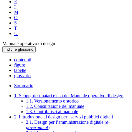
E
I
M
O
S
T
U
Manuale operativo di design
indici e glossario
contenuti
figure
tabelle
glossario
Sommario
1. Scopo, destinatari e uso del Manuale operativo di design
1.1. Versionamento e storico
1.2. Consultazione del manuale
1.3. Contribuisci al manuale
2. Introduzione al design per i servizi pubblici digitali
2.1. Design per l’amministrazione digitale (
e-
government
)