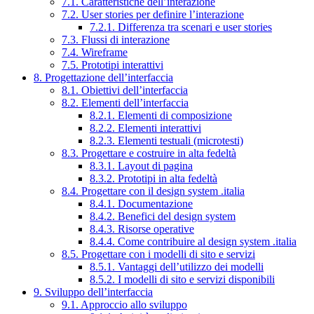
7.1. Caratteristiche dell’interazione
7.2. User stories per definire l’interazione
7.2.1. Differenza tra scenari e user stories
7.3. Flussi di interazione
7.4. Wireframe
7.5. Prototipi interattivi
8. Progettazione dell’interfaccia
8.1. Obiettivi dell’interfaccia
8.2. Elementi dell’interfaccia
8.2.1. Elementi di composizione
8.2.2. Elementi interattivi
8.2.3. Elementi testuali (microtesti)
8.3. Progettare e costruire in alta fedeltà
8.3.1. Layout di pagina
8.3.2. Prototipi in alta fedeltà
8.4. Progettare con il design system .italia
8.4.1. Documentazione
8.4.2. Benefici del design system
8.4.3. Risorse operative
8.4.4. Come contribuire al design system .italia
8.5. Progettare con i modelli di sito e servizi
8.5.1. Vantaggi dell’utilizzo dei modelli
8.5.2. I modelli di sito e servizi disponibili
9. Sviluppo dell’interfaccia
9.1. Approccio allo sviluppo