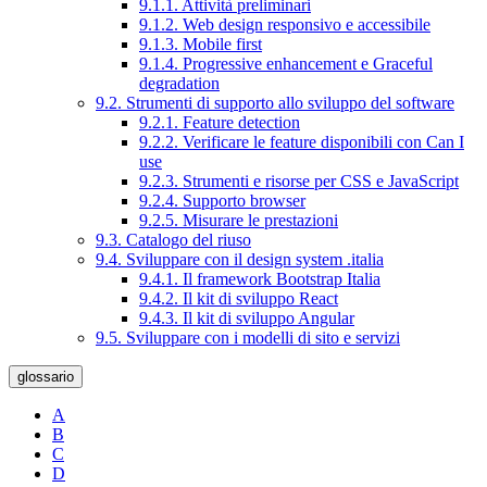
9.1.1. Attività preliminari
9.1.2. Web design responsivo e accessibile
9.1.3. Mobile first
9.1.4. Progressive enhancement e Graceful
degradation
9.2. Strumenti di supporto allo sviluppo del software
9.2.1. Feature detection
9.2.2. Verificare le feature disponibili con Can I
use
9.2.3. Strumenti e risorse per CSS e JavaScript
9.2.4. Supporto browser
9.2.5. Misurare le prestazioni
9.3. Catalogo del riuso
9.4. Sviluppare con il design system .italia
9.4.1. Il framework Bootstrap Italia
9.4.2. Il kit di sviluppo React
9.4.3. Il kit di sviluppo Angular
9.5. Sviluppare con i modelli di sito e servizi
glossario
A
B
C
D