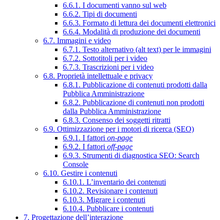
6.6.1. I documenti vanno sul web
6.6.2. Tipi di documenti
6.6.3. Formato di lettura dei documenti elettronici
6.6.4. Modalità di produzione dei documenti
6.7. Immagini e video
6.7.1. Testo alternativo (alt text) per le immagini
6.7.2. Sottotitoli per i video
6.7.3. Trascrizioni per i video
6.8. Proprietà intellettuale e privacy
6.8.1. Pubblicazione di contenuti prodotti dalla
Pubblica Amministrazione
6.8.2. Pubblicazione di contenuti non prodotti
dalla Pubblica Amministrazione
6.8.3. Consenso dei soggetti ritratti
6.9. Ottimizzazione per i motori di ricerca (SEO)
6.9.1. I fattori
on-page
6.9.2. I fattori
off-page
6.9.3. Strumenti di diagnostica SEO: Search
Console
6.10. Gestire i contenuti
6.10.1. L’inventario dei contenuti
6.10.2. Revisionare i contenuti
6.10.3. Migrare i contenuti
6.10.4. Pubblicare i contenuti
7. Progettazione dell’interazione