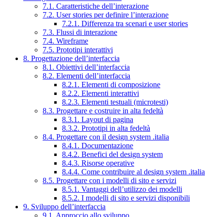
7.1. Caratteristiche dell’interazione
7.2. User stories per definire l’interazione
7.2.1. Differenza tra scenari e user stories
7.3. Flussi di interazione
7.4. Wireframe
7.5. Prototipi interattivi
8. Progettazione dell’interfaccia
8.1. Obiettivi dell’interfaccia
8.2. Elementi dell’interfaccia
8.2.1. Elementi di composizione
8.2.2. Elementi interattivi
8.2.3. Elementi testuali (microtesti)
8.3. Progettare e costruire in alta fedeltà
8.3.1. Layout di pagina
8.3.2. Prototipi in alta fedeltà
8.4. Progettare con il design system .italia
8.4.1. Documentazione
8.4.2. Benefici del design system
8.4.3. Risorse operative
8.4.4. Come contribuire al design system .italia
8.5. Progettare con i modelli di sito e servizi
8.5.1. Vantaggi dell’utilizzo dei modelli
8.5.2. I modelli di sito e servizi disponibili
9. Sviluppo dell’interfaccia
9.1. Approccio allo sviluppo