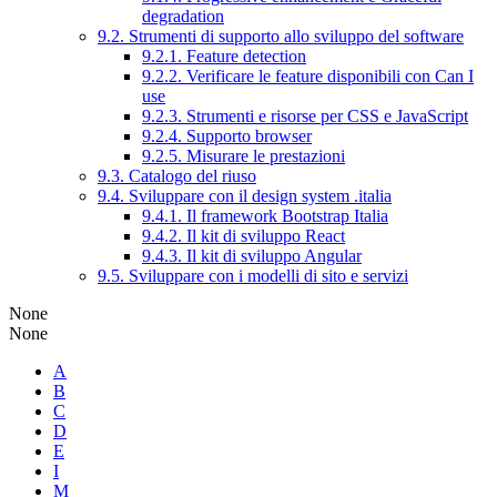
degradation
9.2. Strumenti di supporto allo sviluppo del software
9.2.1. Feature detection
9.2.2. Verificare le feature disponibili con Can I
use
9.2.3. Strumenti e risorse per CSS e JavaScript
9.2.4. Supporto browser
9.2.5. Misurare le prestazioni
9.3. Catalogo del riuso
9.4. Sviluppare con il design system .italia
9.4.1. Il framework Bootstrap Italia
9.4.2. Il kit di sviluppo React
9.4.3. Il kit di sviluppo Angular
9.5. Sviluppare con i modelli di sito e servizi
None
None
A
B
C
D
E
I
M