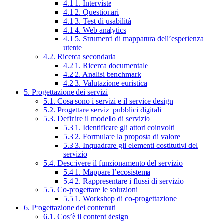
4.1.1. Interviste
4.1.2. Questionari
4.1.3. Test di usabilità
4.1.4. Web analytics
4.1.5. Strumenti di mappatura dell’esperienza
utente
4.2. Ricerca secondaria
4.2.1. Ricerca documentale
4.2.2. Analisi benchmark
4.2.3. Valutazione euristica
5. Progettazione dei servizi
5.1. Cosa sono i servizi e il service design
5.2. Progettare servizi pubblici digitali
5.3. Definire il modello di servizio
5.3.1. Identificare gli attori coinvolti
5.3.2. Formulare la proposta di valore
5.3.3. Inquadrare gli elementi costitutivi del
servizio
5.4. Descrivere il funzionamento del servizio
5.4.1. Mappare l’ecosistema
5.4.2. Rappresentare i flussi di servizio
5.5. Co-progettare le soluzioni
5.5.1. Workshop di co-progettazione
6. Progettazione dei contenuti
6.1. Cos’è il content design