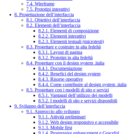
7.4. Wireframe
7.5. Prototipi interattivi
8. Progettazione dell’interfaccia
8.1. Obiettivi dell’interfaccia
8.2. Elementi dell’interfaccia
8.2.1. Elementi di composizione
8.2.2. Elementi interattivi
8.2.3. Elementi testuali (microtesti)
8.3. Progettare e costruire in alta fedeltà
8.3.1. Layout di pagina
8.3.2. Prototipi in alta fedeltà
8.4. Progettare con il design system .italia
8.4.1. Documentazione
8.4.2. Benefici del design system
8.4.3. Risorse operative
8.4.4. Come contribuire al design system .italia
8.5. Progettare con i modelli di sito e servizi
8.5.1. Vantaggi dell’utilizzo dei modelli
8.5.2. I modelli di sito e servizi disponibili
9. Sviluppo dell’interfaccia
9.1. Approccio allo sviluppo
9.1.1. Attività preliminari
9.1.2. Web design responsivo e accessibile
9.1.3. Mobile first
9.1.4. Progressive enhancement e Graceful