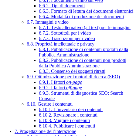
6.6.1. I documenti vanno sul web
6.6.2. Tipi di documenti
6.6.3. Formato di lettura dei documenti elettronici
6.6.4. Modalità di produzione dei documenti
6.7. Immagini e video
6.7.1. Testo alternativo (alt text) per le immagini
6.7.2. Sottotitoli per i video
6.7.3. Trascrizioni per i video
6.8. Proprietà intellettuale e privacy
6.8.1. Pubblicazione di contenuti prodotti dalla
Pubblica Amministrazione
6.8.2. Pubblicazione di contenuti non prodotti
dalla Pubblica Amministrazione
6.8.3. Consenso dei soggetti ritratti
6.9. Ottimizzazione per i motori di ricerca (SEO)
6.9.1. I fattori
on-page
6.9.2. I fattori
off-page
6.9.3. Strumenti di diagnostica SEO: Search
Console
6.10. Gestire i contenuti
6.10.1. L’inventario dei contenuti
6.10.2. Revisionare i contenuti
6.10.3. Migrare i contenuti
6.10.4. Pubblicare i contenuti
7. Progettazione dell’interazione