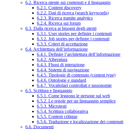
6.2. Ricerca utente sui contenuti e il linguaggio
6.2.1. Content discovery
6.2.2. Dati di ricerca (search keywords)
6.2.3. Ricerca tramite analytics
6.2.4. Ricerca sui forum
6.3. Dalla ricerca ai bisogni degli utenti
6.3.1. User stories per definire i contenuti
6.3.2. Job stories per definire i contenuti
6.3.3. Criteri di accettazione
6.4. Architettura dell’informazione
6.4.1. Definire l’architettura dell’informazione
6.4.2. Alberatura
6.4.3. Flussi di interazione
6.4.4. Sistemi di navigazione
6.4.5. Tipologie di contenuto (content type)
6.4.6. Ontologie e standard
6.4.7. Vocabolari controllati e tassonomie
6.5. Scrittura e linguaggio
6.5.1. Come leggono le persone sul web
6.5.2. Le regole per un linguaggio semplice
6.5.3. Microtesti
6.5.4. Scrittura collaborativa
6.5.5. Content critique
6.5.6. Traduzione e localizzazione dei contenuti
6.6. Documenti