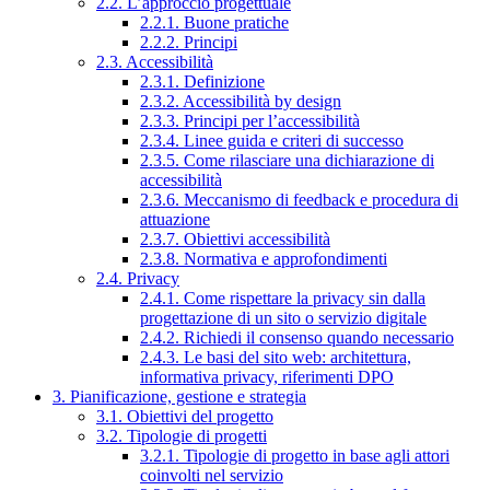
2.2. L’approccio progettuale
2.2.1. Buone pratiche
2.2.2. Principi
2.3. Accessibilità
2.3.1. Definizione
2.3.2. Accessibilità by design
2.3.3. Principi per l’accessibilità
2.3.4. Linee guida e criteri di successo
2.3.5. Come rilasciare una dichiarazione di
accessibilità
2.3.6. Meccanismo di feedback e procedura di
attuazione
2.3.7. Obiettivi accessibilità
2.3.8. Normativa e approfondimenti
2.4. Privacy
2.4.1. Come rispettare la privacy sin dalla
progettazione di un sito o servizio digitale
2.4.2. Richiedi il consenso quando necessario
2.4.3. Le basi del sito web: architettura,
informativa privacy, riferimenti DPO
3. Pianificazione, gestione e strategia
3.1. Obiettivi del progetto
3.2. Tipologie di progetti
3.2.1. Tipologie di progetto in base agli attori
coinvolti nel servizio