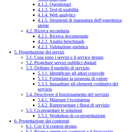
4.1.2. Questionari
4.1.3. Test di usabilità
4.1.4. Web analytics
4.1.5. Strumenti di mappatura dell’esperienza
utente
4.2. Ricerca secondaria
4.2.1. Ricerca documentale
4.2.2. Analisi benchmark
4.2.3. Valutazione euristica
5. Progettazione dei servizi
5.1. Cosa sono i servizi e il service design
5.2. Progettare servizi pubblici digitali
5.3. Definire il modello di servizio
5.3.1. Identificare gli attori coinvolti
5.3.2. Formulare la proposta di valore
5.3.3. Inquadrare gli elementi costitutivi del
servizio
5.4. Descrivere il funzionamento del servizio
5.4.1. Mappare l’ecosistema
5.4.2. Rappresentare i flussi di servizio
5.5. Co-progettare le soluzioni
5.5.1. Workshop di co-progettazione
6. Progettazione dei contenuti
6.1. Cos’è il content design
6.2. Ricerca utente sui contenuti e il linguaggio