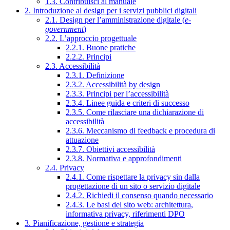
1.3. Contribuisci al manuale
2. Introduzione al design per i servizi pubblici digitali
2.1. Design per l’amministrazione digitale (
e-
government
)
2.2. L’approccio progettuale
2.2.1. Buone pratiche
2.2.2. Principi
2.3. Accessibilità
2.3.1. Definizione
2.3.2. Accessibilità by design
2.3.3. Principi per l’accessibilità
2.3.4. Linee guida e criteri di successo
2.3.5. Come rilasciare una dichiarazione di
accessibilità
2.3.6. Meccanismo di feedback e procedura di
attuazione
2.3.7. Obiettivi accessibilità
2.3.8. Normativa e approfondimenti
2.4. Privacy
2.4.1. Come rispettare la privacy sin dalla
progettazione di un sito o servizio digitale
2.4.2. Richiedi il consenso quando necessario
2.4.3. Le basi del sito web: architettura,
informativa privacy, riferimenti DPO
3. Pianificazione, gestione e strategia