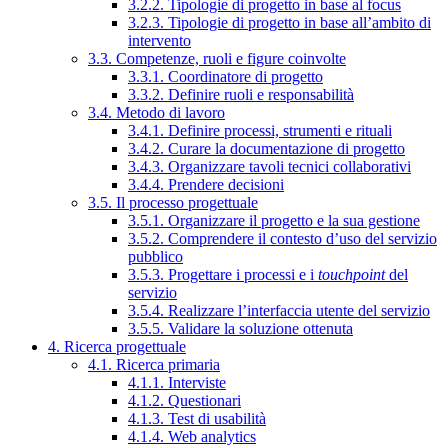
3.2.2. Tipologie di progetto in base al focus
3.2.3. Tipologie di progetto in base all’ambito di
intervento
3.3. Competenze, ruoli e figure coinvolte
3.3.1. Coordinatore di progetto
3.3.2. Definire ruoli e responsabilità
3.4. Metodo di lavoro
3.4.1. Definire processi, strumenti e rituali
3.4.2. Curare la documentazione di progetto
3.4.3. Organizzare tavoli tecnici collaborativi
3.4.4. Prendere decisioni
3.5. Il processo progettuale
3.5.1. Organizzare il progetto e la sua gestione
3.5.2. Comprendere il contesto d’uso del servizio
pubblico
3.5.3. Progettare i processi e i
touchpoint
del
servizio
3.5.4. Realizzare l’interfaccia utente del servizio
3.5.5. Validare la soluzione ottenuta
4. Ricerca progettuale
4.1. Ricerca primaria
4.1.1. Interviste
4.1.2. Questionari
4.1.3. Test di usabilità
4.1.4. Web analytics