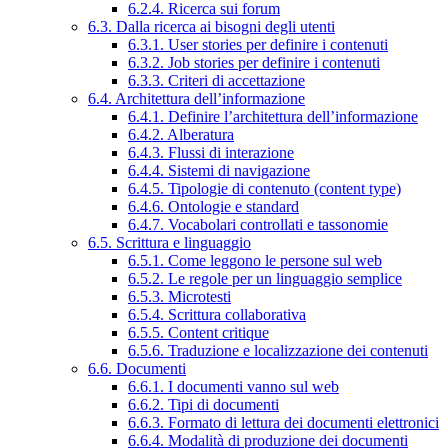
6.2.4. Ricerca sui forum
6.3. Dalla ricerca ai bisogni degli utenti
6.3.1. User stories per definire i contenuti
6.3.2. Job stories per definire i contenuti
6.3.3. Criteri di accettazione
6.4. Architettura dell’informazione
6.4.1. Definire l’architettura dell’informazione
6.4.2. Alberatura
6.4.3. Flussi di interazione
6.4.4. Sistemi di navigazione
6.4.5. Tipologie di contenuto (content type)
6.4.6. Ontologie e standard
6.4.7. Vocabolari controllati e tassonomie
6.5. Scrittura e linguaggio
6.5.1. Come leggono le persone sul web
6.5.2. Le regole per un linguaggio semplice
6.5.3. Microtesti
6.5.4. Scrittura collaborativa
6.5.5. Content critique
6.5.6. Traduzione e localizzazione dei contenuti
6.6. Documenti
6.6.1. I documenti vanno sul web
6.6.2. Tipi di documenti
6.6.3. Formato di lettura dei documenti elettronici
6.6.4. Modalità di produzione dei documenti