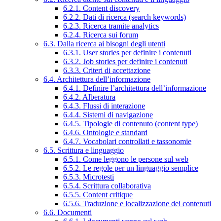
6.2.1. Content discovery
6.2.2. Dati di ricerca (search keywords)
6.2.3. Ricerca tramite analytics
6.2.4. Ricerca sui forum
6.3. Dalla ricerca ai bisogni degli utenti
6.3.1. User stories per definire i contenuti
6.3.2. Job stories per definire i contenuti
6.3.3. Criteri di accettazione
6.4. Architettura dell’informazione
6.4.1. Definire l’architettura dell’informazione
6.4.2. Alberatura
6.4.3. Flussi di interazione
6.4.4. Sistemi di navigazione
6.4.5. Tipologie di contenuto (content type)
6.4.6. Ontologie e standard
6.4.7. Vocabolari controllati e tassonomie
6.5. Scrittura e linguaggio
6.5.1. Come leggono le persone sul web
6.5.2. Le regole per un linguaggio semplice
6.5.3. Microtesti
6.5.4. Scrittura collaborativa
6.5.5. Content critique
6.5.6. Traduzione e localizzazione dei contenuti
6.6. Documenti