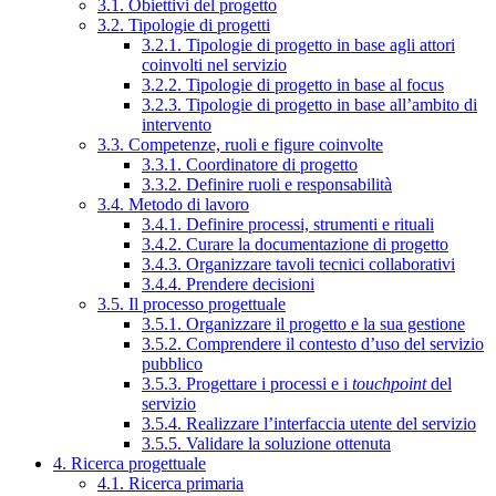
3.1. Obiettivi del progetto
3.2. Tipologie di progetti
3.2.1. Tipologie di progetto in base agli attori
coinvolti nel servizio
3.2.2. Tipologie di progetto in base al focus
3.2.3. Tipologie di progetto in base all’ambito di
intervento
3.3. Competenze, ruoli e figure coinvolte
3.3.1. Coordinatore di progetto
3.3.2. Definire ruoli e responsabilità
3.4. Metodo di lavoro
3.4.1. Definire processi, strumenti e rituali
3.4.2. Curare la documentazione di progetto
3.4.3. Organizzare tavoli tecnici collaborativi
3.4.4. Prendere decisioni
3.5. Il processo progettuale
3.5.1. Organizzare il progetto e la sua gestione
3.5.2. Comprendere il contesto d’uso del servizio
pubblico
3.5.3. Progettare i processi e i
touchpoint
del
servizio
3.5.4. Realizzare l’interfaccia utente del servizio
3.5.5. Validare la soluzione ottenuta
4. Ricerca progettuale
4.1. Ricerca primaria