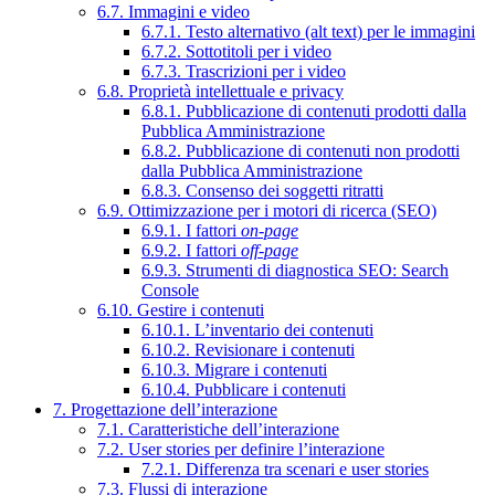
6.7. Immagini e video
6.7.1. Testo alternativo (alt text) per le immagini
6.7.2. Sottotitoli per i video
6.7.3. Trascrizioni per i video
6.8. Proprietà intellettuale e privacy
6.8.1. Pubblicazione di contenuti prodotti dalla
Pubblica Amministrazione
6.8.2. Pubblicazione di contenuti non prodotti
dalla Pubblica Amministrazione
6.8.3. Consenso dei soggetti ritratti
6.9. Ottimizzazione per i motori di ricerca (SEO)
6.9.1. I fattori
on-page
6.9.2. I fattori
off-page
6.9.3. Strumenti di diagnostica SEO: Search
Console
6.10. Gestire i contenuti
6.10.1. L’inventario dei contenuti
6.10.2. Revisionare i contenuti
6.10.3. Migrare i contenuti
6.10.4. Pubblicare i contenuti
7. Progettazione dell’interazione
7.1. Caratteristiche dell’interazione
7.2. User stories per definire l’interazione
7.2.1. Differenza tra scenari e user stories
7.3. Flussi di interazione