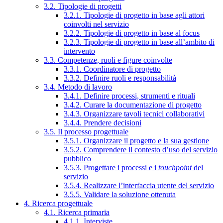
3.2. Tipologie di progetti
3.2.1. Tipologie di progetto in base agli attori
coinvolti nel servizio
3.2.2. Tipologie di progetto in base al focus
3.2.3. Tipologie di progetto in base all’ambito di
intervento
3.3. Competenze, ruoli e figure coinvolte
3.3.1. Coordinatore di progetto
3.3.2. Definire ruoli e responsabilità
3.4. Metodo di lavoro
3.4.1. Definire processi, strumenti e rituali
3.4.2. Curare la documentazione di progetto
3.4.3. Organizzare tavoli tecnici collaborativi
3.4.4. Prendere decisioni
3.5. Il processo progettuale
3.5.1. Organizzare il progetto e la sua gestione
3.5.2. Comprendere il contesto d’uso del servizio
pubblico
3.5.3. Progettare i processi e i
touchpoint
del
servizio
3.5.4. Realizzare l’interfaccia utente del servizio
3.5.5. Validare la soluzione ottenuta
4. Ricerca progettuale
4.1. Ricerca primaria
4.1.1. Interviste