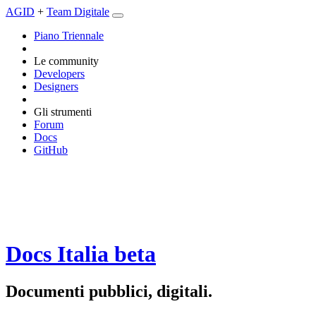
AGID
+
Team Digitale
Piano Triennale
Le community
Developers
Designers
Gli strumenti
Forum
Docs
GitHub
Docs Italia
beta
Documenti pubblici, digitali.