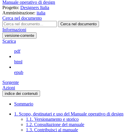
Manuale operativo di design
Progetto:
Designers Italia
Amministrazione:
italia
Cerca nel documento
Cerca nel documento
Informazioni
versione-corrente
Scarica
pdf
html
epub
Sorgente
Azioni
indice dei contenuti
Sommario
1. Scopo, destinatari e uso del Manuale operativo di design
1.1. Versionamento e storico
1.2. Consultazione del manuale
1.3. Contribuisci al manuale