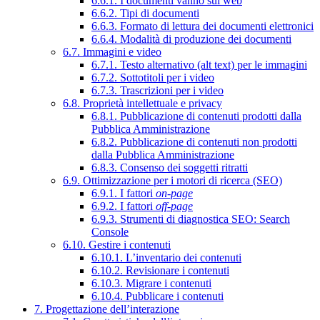
6.6.1. I documenti vanno sul web
6.6.2. Tipi di documenti
6.6.3. Formato di lettura dei documenti elettronici
6.6.4. Modalità di produzione dei documenti
6.7. Immagini e video
6.7.1. Testo alternativo (alt text) per le immagini
6.7.2. Sottotitoli per i video
6.7.3. Trascrizioni per i video
6.8. Proprietà intellettuale e privacy
6.8.1. Pubblicazione di contenuti prodotti dalla
Pubblica Amministrazione
6.8.2. Pubblicazione di contenuti non prodotti
dalla Pubblica Amministrazione
6.8.3. Consenso dei soggetti ritratti
6.9. Ottimizzazione per i motori di ricerca (SEO)
6.9.1. I fattori
on-page
6.9.2. I fattori
off-page
6.9.3. Strumenti di diagnostica SEO: Search
Console
6.10. Gestire i contenuti
6.10.1. L’inventario dei contenuti
6.10.2. Revisionare i contenuti
6.10.3. Migrare i contenuti
6.10.4. Pubblicare i contenuti
7. Progettazione dell’interazione