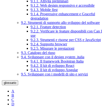
9.1.1. Attività preliminari
9.1.2. Web design responsivo e accessibile
9.1.3. Mobile first
9.1.4. Progressive enhancement e Graceful
degradation
9.2. Strumenti di supporto allo sviluppo del software
9.2.1. Feature detection
9.2.2. Verificare le feature disponibili con Can I
use
9.2.3. Strumenti e risorse per CSS e JavaScript
9.2.4. Supporto browser
9.2.5. Misurare le prestazioni
9.3. Catalogo del riuso
9.4. Sviluppare con il design system .italia
9.4.1. Il framework Bootstrap Italia
9.4.2. Il kit di sviluppo React
9.4.3. Il kit di sviluppo Angular
9.5. Sviluppare con i modelli di sito e servizi
glossario
A
B
C
D