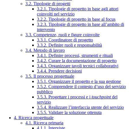
3.2. Tipologie di progetti
3.2.1. Tipologie di progetto in base agli attori
coinvolti nel servizio
3.2.2. Tipologie di progetto in base al focus
3.2.3. Tipologie di progetto in base all’ambito di
intervento
3.3. Competenze, ruoli e figure coinvolte
3.3.1. Coordinatore di progetto
3.3.2. Definire ruoli e responsabilità
3.4. Metodo di lavoro
3.4.1. Definire processi, strumenti e rituali
3.4.2. Curare la documentazione di progetto
3.4.3. Organizzare tavoli tecnici collaborativi
3.4.4. Prendere decisioni
3.5. Il processo progettuale
3.5.1. Organizzare il progetto e la sua gestione
3.5.2. Comprendere il contesto d’uso del servizio
pubblico
3.5.3. Progettare i processi e i
touchpoint
del
servizio
3.5.4. Realizzare l’interfaccia utente del servizio
3.5.5. Validare la soluzione ottenuta
4. Ricerca progettuale
4.1. Ricerca primaria
4.1.1. Interviste