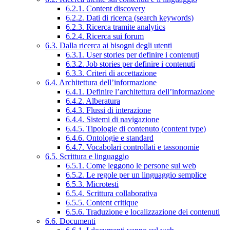
6.2.1. Content discovery
6.2.2. Dati di ricerca (search keywords)
6.2.3. Ricerca tramite analytics
6.2.4. Ricerca sui forum
6.3. Dalla ricerca ai bisogni degli utenti
6.3.1. User stories per definire i contenuti
6.3.2. Job stories per definire i contenuti
6.3.3. Criteri di accettazione
6.4. Architettura dell’informazione
6.4.1. Definire l’architettura dell’informazione
6.4.2. Alberatura
6.4.3. Flussi di interazione
6.4.4. Sistemi di navigazione
6.4.5. Tipologie di contenuto (content type)
6.4.6. Ontologie e standard
6.4.7. Vocabolari controllati e tassonomie
6.5. Scrittura e linguaggio
6.5.1. Come leggono le persone sul web
6.5.2. Le regole per un linguaggio semplice
6.5.3. Microtesti
6.5.4. Scrittura collaborativa
6.5.5. Content critique
6.5.6. Traduzione e localizzazione dei contenuti
6.6. Documenti