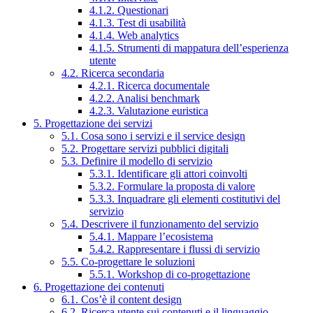
4.1.2. Questionari
4.1.3. Test di usabilità
4.1.4. Web analytics
4.1.5. Strumenti di mappatura dell’esperienza
utente
4.2. Ricerca secondaria
4.2.1. Ricerca documentale
4.2.2. Analisi benchmark
4.2.3. Valutazione euristica
5. Progettazione dei servizi
5.1. Cosa sono i servizi e il service design
5.2. Progettare servizi pubblici digitali
5.3. Definire il modello di servizio
5.3.1. Identificare gli attori coinvolti
5.3.2. Formulare la proposta di valore
5.3.3. Inquadrare gli elementi costitutivi del
servizio
5.4. Descrivere il funzionamento del servizio
5.4.1. Mappare l’ecosistema
5.4.2. Rappresentare i flussi di servizio
5.5. Co-progettare le soluzioni
5.5.1. Workshop di co-progettazione
6. Progettazione dei contenuti
6.1. Cos’è il content design
6.2. Ricerca utente sui contenuti e il linguaggio