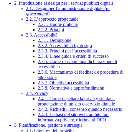
2. Introduzione al design per i servizi pubblici digitali
2.1. Design per l’amministrazione digitale (
e-
government
)
2.2. L’approccio progettuale
2.2.1. Buone pratiche
2.2.2. Principi
2.3. Accessibilità
2.3.1. Definizione
2.3.2. Accessibilità by design
2.3.3. Principi per l’accessibilità
2.3.4. Linee guida e criteri di successo
2.3.5. Come rilasciare una dichiarazione di
accessibilità
2.3.6. Meccanismo di feedback e procedura di
attuazione
2.3.7. Obiettivi accessibilità
2.3.8. Normativa e approfondimenti
2.4. Privacy
2.4.1. Come rispettare la privacy sin dalla
progettazione di un sito o servizio digitale
2.4.2. Richiedi il consenso quando necessario
2.4.3. Le basi del sito web: architettura,
informativa privacy, riferimenti DPO
3. Pianificazione, gestione e strategia
3.1. Obiettivi del progetto