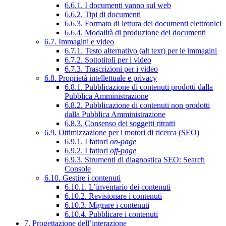
6.6.1. I documenti vanno sul web
6.6.2. Tipi di documenti
6.6.3. Formato di lettura dei documenti elettronici
6.6.4. Modalità di produzione dei documenti
6.7. Immagini e video
6.7.1. Testo alternativo (alt text) per le immagini
6.7.2. Sottotitoli per i video
6.7.3. Trascrizioni per i video
6.8. Proprietà intellettuale e privacy
6.8.1. Pubblicazione di contenuti prodotti dalla
Pubblica Amministrazione
6.8.2. Pubblicazione di contenuti non prodotti
dalla Pubblica Amministrazione
6.8.3. Consenso dei soggetti ritratti
6.9. Ottimizzazione per i motori di ricerca (SEO)
6.9.1. I fattori
on-page
6.9.2. I fattori
off-page
6.9.3. Strumenti di diagnostica SEO: Search
Console
6.10. Gestire i contenuti
6.10.1. L’inventario dei contenuti
6.10.2. Revisionare i contenuti
6.10.3. Migrare i contenuti
6.10.4. Pubblicare i contenuti
7. Progettazione dell’interazione