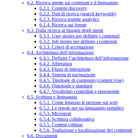
6.2. Ricerca utente sui contenuti e il linguaggio
6.2.1. Content discovery
6.2.2. Dati di ricerca (search keywords)
6.2.3. Ricerca tramite analytics
6.2.4. Ricerca sui forum
6.3. Dalla ricerca ai bisogni degli utenti
6.3.1. User stories per definire i contenuti
6.3.2. Job stories per definire i contenuti
6.3.3. Criteri di accettazione
6.4. Architettura dell’informazione
6.4.1. Definire l’architettura dell’informazione
6.4.2. Alberatura
6.4.3. Flussi di interazione
6.4.4. Sistemi di navigazione
6.4.5. Tipologie di contenuto (content type)
6.4.6. Ontologie e standard
6.4.7. Vocabolari controllati e tassonomie
6.5. Scrittura e linguaggio
6.5.1. Come leggono le persone sul web
6.5.2. Le regole per un linguaggio semplice
6.5.3. Microtesti
6.5.4. Scrittura collaborativa
6.5.5. Content critique
6.5.6. Traduzione e localizzazione dei contenuti
6.6. Documenti