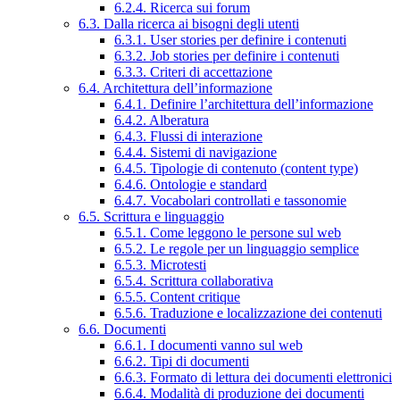
6.2.4. Ricerca sui forum
6.3. Dalla ricerca ai bisogni degli utenti
6.3.1. User stories per definire i contenuti
6.3.2. Job stories per definire i contenuti
6.3.3. Criteri di accettazione
6.4. Architettura dell’informazione
6.4.1. Definire l’architettura dell’informazione
6.4.2. Alberatura
6.4.3. Flussi di interazione
6.4.4. Sistemi di navigazione
6.4.5. Tipologie di contenuto (content type)
6.4.6. Ontologie e standard
6.4.7. Vocabolari controllati e tassonomie
6.5. Scrittura e linguaggio
6.5.1. Come leggono le persone sul web
6.5.2. Le regole per un linguaggio semplice
6.5.3. Microtesti
6.5.4. Scrittura collaborativa
6.5.5. Content critique
6.5.6. Traduzione e localizzazione dei contenuti
6.6. Documenti
6.6.1. I documenti vanno sul web
6.6.2. Tipi di documenti
6.6.3. Formato di lettura dei documenti elettronici
6.6.4. Modalità di produzione dei documenti