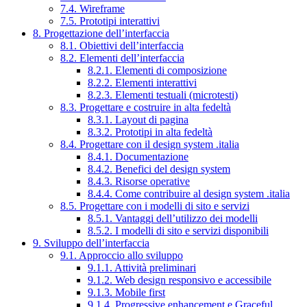
7.4. Wireframe
7.5. Prototipi interattivi
8. Progettazione dell’interfaccia
8.1. Obiettivi dell’interfaccia
8.2. Elementi dell’interfaccia
8.2.1. Elementi di composizione
8.2.2. Elementi interattivi
8.2.3. Elementi testuali (microtesti)
8.3. Progettare e costruire in alta fedeltà
8.3.1. Layout di pagina
8.3.2. Prototipi in alta fedeltà
8.4. Progettare con il design system .italia
8.4.1. Documentazione
8.4.2. Benefici del design system
8.4.3. Risorse operative
8.4.4. Come contribuire al design system .italia
8.5. Progettare con i modelli di sito e servizi
8.5.1. Vantaggi dell’utilizzo dei modelli
8.5.2. I modelli di sito e servizi disponibili
9. Sviluppo dell’interfaccia
9.1. Approccio allo sviluppo
9.1.1. Attività preliminari
9.1.2. Web design responsivo e accessibile
9.1.3. Mobile first
9.1.4. Progressive enhancement e Graceful