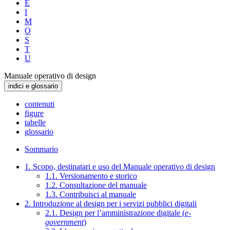
E
I
M
O
S
T
U
Manuale operativo di design
indici e glossario
contenuti
figure
tabelle
glossario
Sommario
1. Scopo, destinatari e uso del Manuale operativo di design
1.1. Versionamento e storico
1.2. Consultazione del manuale
1.3. Contribuisci al manuale
2. Introduzione al design per i servizi pubblici digitali
2.1. Design per l’amministrazione digitale (
e-
government
)