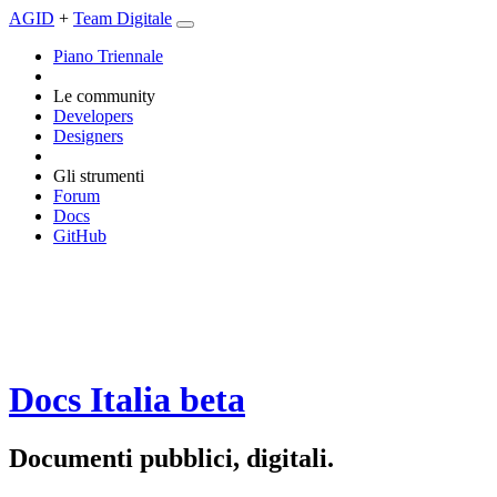
AGID
+
Team Digitale
Piano Triennale
Le community
Developers
Designers
Gli strumenti
Forum
Docs
GitHub
Docs Italia
beta
Documenti pubblici, digitali.