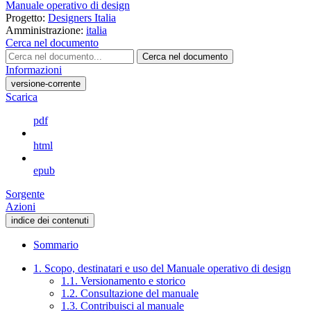
Manuale operativo di design
Progetto:
Designers Italia
Amministrazione:
italia
Cerca nel documento
Cerca nel documento
Informazioni
versione-corrente
Scarica
pdf
html
epub
Sorgente
Azioni
indice dei contenuti
Sommario
1. Scopo, destinatari e uso del Manuale operativo di design
1.1. Versionamento e storico
1.2. Consultazione del manuale
1.3. Contribuisci al manuale