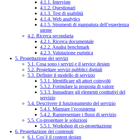
4.1.1. Interviste
4.1.2. Questionari
4.1.3. Test di usabilità
4.1.4. Web analytics
4.1.5. Strumenti di mappatura dell’esperienza
utente
4.2. Ricerca secondaria
4.2.1. Ricerca documentale
4.2.2. Analisi benchmark
4.2.3. Valutazione euristica
5. Progettazione dei servizi
5.1. Cosa sono i servizi e il service design
5.2. Progettare servizi pubblici digitali
5.3. Definire il modello di servizio
5.3.1. Identificare gli attori coinvolti
5.3.2. Formulare la proposta di valore
5.3.3. Inquadrare gli elementi costitutivi del
servizio
5.4. Descrivere il funzionamento del servizio
5.4.1. Mappare l’ecosistema
5.4.2. Rappresentare i flussi di servizio
5.5. Co-progettare le soluzioni
5.5.1. Workshop di co-progettazione
6. Progettazione dei contenuti
6.1. Cos’è il content design