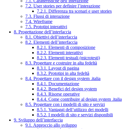
7.1. Caratteristiche dell’interazione
7.2. User stories per definire l’interazione
7.2.1. Differenza tra scenari e user stories
7.3. Flussi di interazione
7.4. Wireframe
7.5. Prototipi interattivi
8. Progettazione dell’interfaccia
8.1. Obiettivi dell’interfaccia
8.2. Elementi dell’interfaccia
8.2.1. Elementi di composizione
8.2.2. Elementi interattivi
8.2.3. Elementi testuali (microtesti)
8.3. Progettare e costruire in alta fedeltà
8.3.1. Layout di pagina
8.3.2. Prototipi in alta fedeltà
8.4. Progettare con il design system .italia
8.4.1. Documentazione
8.4.2. Benefici del design system
8.4.3. Risorse operative
8.4.4. Come contribuire al design system .italia
8.5. Progettare con i modelli di sito e servizi
8.5.1. Vantaggi dell’utilizzo dei modelli
8.5.2. I modelli di sito e servizi disponibili
9. Sviluppo dell’interfaccia
9.1. Approccio allo sviluppo