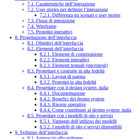
7.1. Caratteristiche dell’interazione
7.2. User stories per definire l’interazione
7.2.1. Differenza tra scenari e user stories
7.3. Flussi di interazione
7.4. Wireframe
7.5. Prototipi interattivi
8. Progettazione dell’interfaccia
8.1. Obiettivi dell’interfaccia
8.2. Elementi dell’interfaccia
8.2.1. Elementi di composizione
8.2.2. Elementi interattivi
8.2.3. Elementi testuali (microtesti)
8.3. Progettare e costruire in alta fedeltà
8.3.1. Layout di pagina
8.3.2. Prototipi in alta fedeltà
8.4. Progettare con il design system .italia
8.4.1. Documentazione
8.4.2. Benefici del design system
8.4.3. Risorse operative
8.4.4. Come contribuire al design system .italia
8.5. Progettare con i modelli di sito e servizi
8.5.1. Vantaggi dell’utilizzo dei modelli
8.5.2. I modelli di sito e servizi disponibili
9. Sviluppo dell’interfaccia
9.1. Approccio allo sviluppo