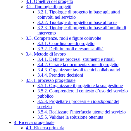
3.1. Obiettivi del progetto
3.2. Tipologie di progetti
3.2.1. Tipologie di progetto in base agli attori
coinvolti nel servizio
3.2.2. Tipologie di progetto in base al focus
3.2.3. Tipologie di progetto in base all’ambito di
intervento
3.3. Competenze, ruoli e figure coinvolte
3.3.1. Coordinatore di progetto
3.3.2. Definire ruoli e responsabilità
3.4. Metodo di lavoro
3.4.1. Definire processi, strumenti e rituali
3.4.2. Curare la documentazione di progetto
3.4.3. Organizzare tavoli tecnici collaborativi
3.4.4. Prendere decisioni
3.5. Il processo progettuale
3.5.1. Organizzare il progetto e la sua gestione
3.5.2. Comprendere il contesto d’uso del servizio
pubblico
3.5.3. Progettare i processi e i
touchpoint
del
servizio
3.5.4. Realizzare l’interfaccia utente del servizio
3.5.5. Validare la soluzione ottenuta
4. Ricerca progettuale
4.1. Ricerca primaria