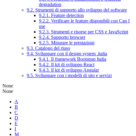
degradation
9.2. Strumenti di supporto allo sviluppo del software
9.2.1. Feature detection
9.2.2. Verificare le feature disponibili con Can I
use
9.2.3. Strumenti e risorse per CSS e JavaScript
9.2.4. Supporto browser
9.2.5. Misurare le prestazioni
9.3. Catalogo del riuso
9.4. Sviluppare con il design system .italia
9.4.1. Il framework Bootstrap Italia
9.4.2. Il kit di sviluppo React
9.4.3. Il kit di sviluppo Angular
9.5. Sviluppare con i modelli di sito e servizi
None
None
A
B
C
D
E
I
M