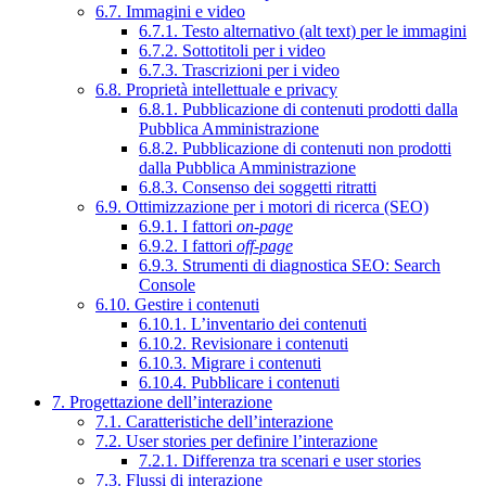
6.7. Immagini e video
6.7.1. Testo alternativo (alt text) per le immagini
6.7.2. Sottotitoli per i video
6.7.3. Trascrizioni per i video
6.8. Proprietà intellettuale e privacy
6.8.1. Pubblicazione di contenuti prodotti dalla
Pubblica Amministrazione
6.8.2. Pubblicazione di contenuti non prodotti
dalla Pubblica Amministrazione
6.8.3. Consenso dei soggetti ritratti
6.9. Ottimizzazione per i motori di ricerca (SEO)
6.9.1. I fattori
on-page
6.9.2. I fattori
off-page
6.9.3. Strumenti di diagnostica SEO: Search
Console
6.10. Gestire i contenuti
6.10.1. L’inventario dei contenuti
6.10.2. Revisionare i contenuti
6.10.3. Migrare i contenuti
6.10.4. Pubblicare i contenuti
7. Progettazione dell’interazione
7.1. Caratteristiche dell’interazione
7.2. User stories per definire l’interazione
7.2.1. Differenza tra scenari e user stories
7.3. Flussi di interazione