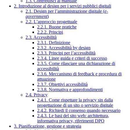
1.3. Contribuisci al manuale
2. Introduzione al design per i servizi pubblici digitali
2.1. Design per l’amministrazione digitale (
e-
government
)
2.2. L’approccio progettuale
2.2.1. Buone pratiche
2.2.2. Principi
2.3. Accessibilità
2.3.1. Definizione
2.3.2. Accessibilità by design
2.3.3. Principi per l’accessibilità
2.3.4. Linee guida e criteri di successo
2.3.5. Come rilasciare una dichiarazione di
accessibilità
2.3.6. Meccanismo di feedback e procedura di
attuazione
2.3.7. Obiettivi accessibilità
2.3.8. Normativa e approfondimenti
2.4. Privacy
2.4.1. Come rispettare la privacy sin dalla
progettazione di un sito o servizio digitale
2.4.2. Richiedi il consenso quando necessario
2.4.3. Le basi del sito web: architettura,
informativa privacy, riferimenti DPO
3. Pianificazione, gestione e strategia