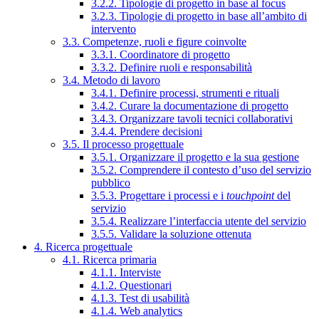
3.2.2. Tipologie di progetto in base al focus
3.2.3. Tipologie di progetto in base all’ambito di
intervento
3.3. Competenze, ruoli e figure coinvolte
3.3.1. Coordinatore di progetto
3.3.2. Definire ruoli e responsabilità
3.4. Metodo di lavoro
3.4.1. Definire processi, strumenti e rituali
3.4.2. Curare la documentazione di progetto
3.4.3. Organizzare tavoli tecnici collaborativi
3.4.4. Prendere decisioni
3.5. Il processo progettuale
3.5.1. Organizzare il progetto e la sua gestione
3.5.2. Comprendere il contesto d’uso del servizio
pubblico
3.5.3. Progettare i processi e i
touchpoint
del
servizio
3.5.4. Realizzare l’interfaccia utente del servizio
3.5.5. Validare la soluzione ottenuta
4. Ricerca progettuale
4.1. Ricerca primaria
4.1.1. Interviste
4.1.2. Questionari
4.1.3. Test di usabilità
4.1.4. Web analytics