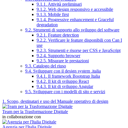
9.1.1. Attività preliminari
9.1.2. Web design responsivo e accessibile
9.1.3. Mobile first
9.1.4. Progressive enhancement e Graceful
degradation
9.2. Strumenti di supporto allo sviluppo del software
9.2.1. Feature detection
9.2.2. Verificare le feature disponibili con Can I
use
9.2.3. Strumenti e risorse per CSS e JavaScript
9.2.4. Supporto browser
9.2.5. Misurare le prestazioni
9.3. Catalogo del riuso
9.4. Sviluppare con il design system .italia
9.4.1. Il framework Bootstrap Italia
9.4.2. Il kit di sviluppo React
9.4.3. Il kit di sviluppo Angular
9.5. Sviluppare con i modelli di sito e servizi
1. Scopo, destinatari e uso del Manuale operativo di design
Team per la Trasformazione Digitale
in collaborazione con
Agenzia per l'Italia Digitale