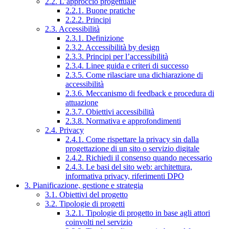
2.2. L’approccio progettuale
2.2.1. Buone pratiche
2.2.2. Principi
2.3. Accessibilità
2.3.1. Definizione
2.3.2. Accessibilità by design
2.3.3. Principi per l’accessibilità
2.3.4. Linee guida e criteri di successo
2.3.5. Come rilasciare una dichiarazione di
accessibilità
2.3.6. Meccanismo di feedback e procedura di
attuazione
2.3.7. Obiettivi accessibilità
2.3.8. Normativa e approfondimenti
2.4. Privacy
2.4.1. Come rispettare la privacy sin dalla
progettazione di un sito o servizio digitale
2.4.2. Richiedi il consenso quando necessario
2.4.3. Le basi del sito web: architettura,
informativa privacy, riferimenti DPO
3. Pianificazione, gestione e strategia
3.1. Obiettivi del progetto
3.2. Tipologie di progetti
3.2.1. Tipologie di progetto in base agli attori
coinvolti nel servizio