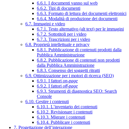
6.6.1. I documenti vanno sul web
6.6.2. Tipi di documenti
6.6.3. Formato di lettura dei documenti elettronici
6.6.4. Modalità di produzione dei documenti
6.7. Immagini e video
6.7.1. Testo alternativo (alt text) per le immagini
6.7.2. Sottotitoli per i video
6.7.3. Trascrizioni per i video
6.8. Proprietà intellettuale e privacy
6.8.1. Pubblicazione di contenuti prodotti dalla
Pubblica Amministrazione
6.8.2. Pubblicazione di contenuti non prodotti
dalla Pubblica Amministrazione
6.8.3. Consenso dei soggetti ritratti
6.9. Ottimizzazione per i motori di ricerca (SEO)
6.9.1. I fattori
on-page
6.9.2. I fattori
off-page
6.9.3. Strumenti di diagnostica SEO: Search
Console
6.10. Gestire i contenuti
6.10.1. L’inventario dei contenuti
6.10.2. Revisionare i contenuti
6.10.3. Migrare i contenuti
6.10.4. Pubblicare i contenuti
7. Progettazione dell’interazione