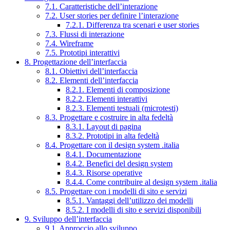
7.1. Caratteristiche dell’interazione
7.2. User stories per definire l’interazione
7.2.1. Differenza tra scenari e user stories
7.3. Flussi di interazione
7.4. Wireframe
7.5. Prototipi interattivi
8. Progettazione dell’interfaccia
8.1. Obiettivi dell’interfaccia
8.2. Elementi dell’interfaccia
8.2.1. Elementi di composizione
8.2.2. Elementi interattivi
8.2.3. Elementi testuali (microtesti)
8.3. Progettare e costruire in alta fedeltà
8.3.1. Layout di pagina
8.3.2. Prototipi in alta fedeltà
8.4. Progettare con il design system .italia
8.4.1. Documentazione
8.4.2. Benefici del design system
8.4.3. Risorse operative
8.4.4. Come contribuire al design system .italia
8.5. Progettare con i modelli di sito e servizi
8.5.1. Vantaggi dell’utilizzo dei modelli
8.5.2. I modelli di sito e servizi disponibili
9. Sviluppo dell’interfaccia
9.1. Approccio allo sviluppo