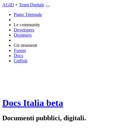
AGID
+
Team Digitale
Piano Triennale
Le community
Developers
Designers
Gli strumenti
Forum
Docs
GitHub
Docs Italia
beta
Documenti pubblici, digitali.