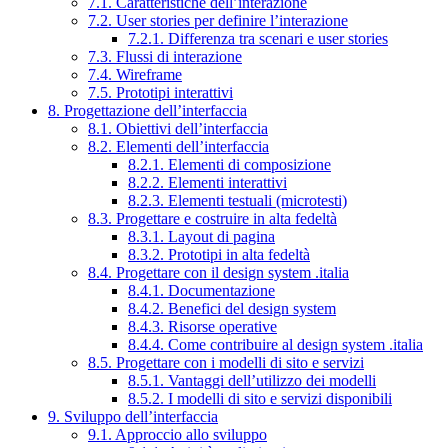
7.1. Caratteristiche dell’interazione
7.2. User stories per definire l’interazione
7.2.1. Differenza tra scenari e user stories
7.3. Flussi di interazione
7.4. Wireframe
7.5. Prototipi interattivi
8. Progettazione dell’interfaccia
8.1. Obiettivi dell’interfaccia
8.2. Elementi dell’interfaccia
8.2.1. Elementi di composizione
8.2.2. Elementi interattivi
8.2.3. Elementi testuali (microtesti)
8.3. Progettare e costruire in alta fedeltà
8.3.1. Layout di pagina
8.3.2. Prototipi in alta fedeltà
8.4. Progettare con il design system .italia
8.4.1. Documentazione
8.4.2. Benefici del design system
8.4.3. Risorse operative
8.4.4. Come contribuire al design system .italia
8.5. Progettare con i modelli di sito e servizi
8.5.1. Vantaggi dell’utilizzo dei modelli
8.5.2. I modelli di sito e servizi disponibili
9. Sviluppo dell’interfaccia
9.1. Approccio allo sviluppo