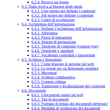
6.2.4. Ricerca sui forum
6.3. Dalla ricerca ai bisogni degli utenti
6.3.1. User stories per definire i contenuti
6.3.2. Job stories per definire i contenuti
6.3.3. Criteri di accettazione
6.4. Architettura dell’informazione
6.4.1. Definire l’architettura dell’informazione
6.4.2. Alberatura
6.4.3. Flussi di interazione
6.4.4. Sistemi di navigazione
6.4.5. Tipologie di contenuto (content type)
6.4.6. Ontologie e standard
6.4.7. Vocabolari controllati e tassonomie
6.5. Scrittura e linguaggio
6.5.1. Come leggono le persone sul web
6.5.2. Le regole per un linguaggio semplice
6.5.3. Microtesti
6.5.4. Scrittura collaborativa
6.5.5. Content critique
6.5.6. Traduzione e localizzazione dei contenuti
6.6. Documenti
6.6.1. I documenti vanno sul web
6.6.2. Tipi di documenti
6.6.3. Formato di lettura dei documenti elettronici
6.6.4. Modalità di produzione dei documenti