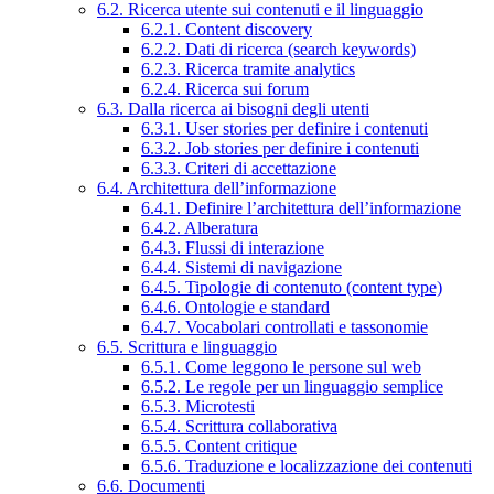
6.2. Ricerca utente sui contenuti e il linguaggio
6.2.1. Content discovery
6.2.2. Dati di ricerca (search keywords)
6.2.3. Ricerca tramite analytics
6.2.4. Ricerca sui forum
6.3. Dalla ricerca ai bisogni degli utenti
6.3.1. User stories per definire i contenuti
6.3.2. Job stories per definire i contenuti
6.3.3. Criteri di accettazione
6.4. Architettura dell’informazione
6.4.1. Definire l’architettura dell’informazione
6.4.2. Alberatura
6.4.3. Flussi di interazione
6.4.4. Sistemi di navigazione
6.4.5. Tipologie di contenuto (content type)
6.4.6. Ontologie e standard
6.4.7. Vocabolari controllati e tassonomie
6.5. Scrittura e linguaggio
6.5.1. Come leggono le persone sul web
6.5.2. Le regole per un linguaggio semplice
6.5.3. Microtesti
6.5.4. Scrittura collaborativa
6.5.5. Content critique
6.5.6. Traduzione e localizzazione dei contenuti
6.6. Documenti