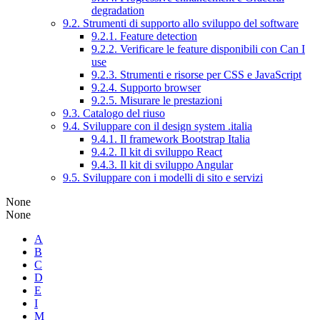
degradation
9.2. Strumenti di supporto allo sviluppo del software
9.2.1. Feature detection
9.2.2. Verificare le feature disponibili con Can I
use
9.2.3. Strumenti e risorse per CSS e JavaScript
9.2.4. Supporto browser
9.2.5. Misurare le prestazioni
9.3. Catalogo del riuso
9.4. Sviluppare con il design system .italia
9.4.1. Il framework Bootstrap Italia
9.4.2. Il kit di sviluppo React
9.4.3. Il kit di sviluppo Angular
9.5. Sviluppare con i modelli di sito e servizi
None
None
A
B
C
D
E
I
M