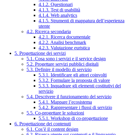
4.1.2. Questionari
4.1.3. Test di usabilità
4.1.4. Web analytics
4.1.5. Strumenti di mappatura dell’esperienza
utente
4.2. Ricerca secondaria
4.2.1. Ricerca documentale
4.2.2. Analisi benchmark
4.2.3. Valutazione euristica
5. Progettazione dei servizi
5.1. Cosa sono i servizi e il service design
5.2. Progettare servizi pubblici digitali
5.3. Definire il modello di servizio
5.3.1. Identificare gli attori coinvolti
5.3.2. Formulare la proposta di valore
5.3.3. Inquadrare gli elementi costitutivi del
servizio
5.4. Descrivere il funzionamento del servizio
5.4.1. Mappare l’ecosistema
5.4.2. Rappresentare i flussi di servizio
5.5. Co-progettare le soluzioni
5.5.1. Workshop di co-progettazione
6. Progettazione dei contenuti
6.1. Cos’è il content design
6.2. Ricerca utente sui contenuti e il linguaggio