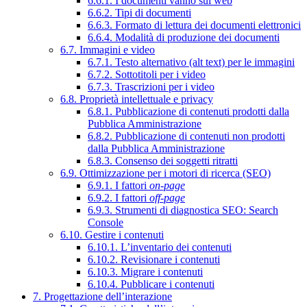
6.6.1. I documenti vanno sul web
6.6.2. Tipi di documenti
6.6.3. Formato di lettura dei documenti elettronici
6.6.4. Modalità di produzione dei documenti
6.7. Immagini e video
6.7.1. Testo alternativo (alt text) per le immagini
6.7.2. Sottotitoli per i video
6.7.3. Trascrizioni per i video
6.8. Proprietà intellettuale e privacy
6.8.1. Pubblicazione di contenuti prodotti dalla
Pubblica Amministrazione
6.8.2. Pubblicazione di contenuti non prodotti
dalla Pubblica Amministrazione
6.8.3. Consenso dei soggetti ritratti
6.9. Ottimizzazione per i motori di ricerca (SEO)
6.9.1. I fattori
on-page
6.9.2. I fattori
off-page
6.9.3. Strumenti di diagnostica SEO: Search
Console
6.10. Gestire i contenuti
6.10.1. L’inventario dei contenuti
6.10.2. Revisionare i contenuti
6.10.3. Migrare i contenuti
6.10.4. Pubblicare i contenuti
7. Progettazione dell’interazione