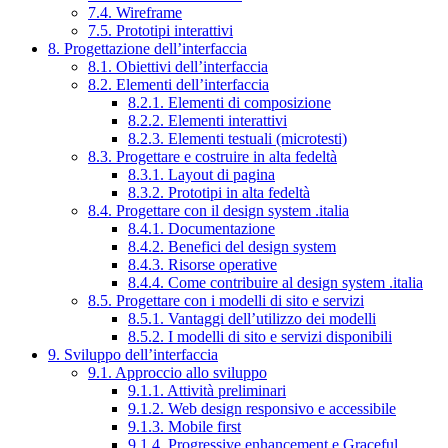
7.4. Wireframe
7.5. Prototipi interattivi
8. Progettazione dell’interfaccia
8.1. Obiettivi dell’interfaccia
8.2. Elementi dell’interfaccia
8.2.1. Elementi di composizione
8.2.2. Elementi interattivi
8.2.3. Elementi testuali (microtesti)
8.3. Progettare e costruire in alta fedeltà
8.3.1. Layout di pagina
8.3.2. Prototipi in alta fedeltà
8.4. Progettare con il design system .italia
8.4.1. Documentazione
8.4.2. Benefici del design system
8.4.3. Risorse operative
8.4.4. Come contribuire al design system .italia
8.5. Progettare con i modelli di sito e servizi
8.5.1. Vantaggi dell’utilizzo dei modelli
8.5.2. I modelli di sito e servizi disponibili
9. Sviluppo dell’interfaccia
9.1. Approccio allo sviluppo
9.1.1. Attività preliminari
9.1.2. Web design responsivo e accessibile
9.1.3. Mobile first
9.1.4. Progressive enhancement e Graceful