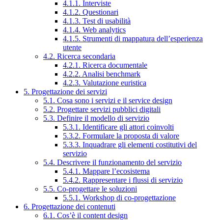
4.1.1. Interviste
4.1.2. Questionari
4.1.3. Test di usabilità
4.1.4. Web analytics
4.1.5. Strumenti di mappatura dell’esperienza
utente
4.2. Ricerca secondaria
4.2.1. Ricerca documentale
4.2.2. Analisi benchmark
4.2.3. Valutazione euristica
5. Progettazione dei servizi
5.1. Cosa sono i servizi e il service design
5.2. Progettare servizi pubblici digitali
5.3. Definire il modello di servizio
5.3.1. Identificare gli attori coinvolti
5.3.2. Formulare la proposta di valore
5.3.3. Inquadrare gli elementi costitutivi del
servizio
5.4. Descrivere il funzionamento del servizio
5.4.1. Mappare l’ecosistema
5.4.2. Rappresentare i flussi di servizio
5.5. Co-progettare le soluzioni
5.5.1. Workshop di co-progettazione
6. Progettazione dei contenuti
6.1. Cos’è il content design