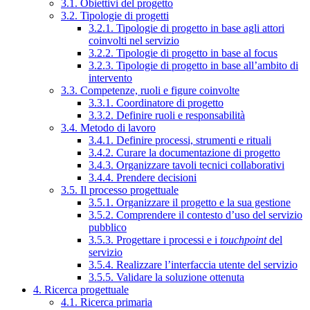
3.1. Obiettivi del progetto
3.2. Tipologie di progetti
3.2.1. Tipologie di progetto in base agli attori
coinvolti nel servizio
3.2.2. Tipologie di progetto in base al focus
3.2.3. Tipologie di progetto in base all’ambito di
intervento
3.3. Competenze, ruoli e figure coinvolte
3.3.1. Coordinatore di progetto
3.3.2. Definire ruoli e responsabilità
3.4. Metodo di lavoro
3.4.1. Definire processi, strumenti e rituali
3.4.2. Curare la documentazione di progetto
3.4.3. Organizzare tavoli tecnici collaborativi
3.4.4. Prendere decisioni
3.5. Il processo progettuale
3.5.1. Organizzare il progetto e la sua gestione
3.5.2. Comprendere il contesto d’uso del servizio
pubblico
3.5.3. Progettare i processi e i
touchpoint
del
servizio
3.5.4. Realizzare l’interfaccia utente del servizio
3.5.5. Validare la soluzione ottenuta
4. Ricerca progettuale
4.1. Ricerca primaria