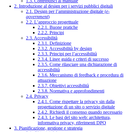
1.3. Contribuisci al manuale
2. Introduzione al design per i servizi pubblici digitali
2.1. Design per l’amministrazione digitale (
e-
government
)
2.2. L’approccio progettuale
2.2.1. Buone pratiche
2.2.2. Principi
2.3. Accessibilità
2.3.1. Definizione
2.3.2. Accessibilità by design
2.3.3. Principi per l’accessibilità
2.3.4. Linee guida e criteri di successo
2.3.5. Come rilasciare una dichiarazione di
accessibilità
2.3.6. Meccanismo di feedback e procedura di
attuazione
2.3.7. Obiettivi accessibilità
2.3.8. Normativa e approfondimenti
2.4. Privacy
2.4.1. Come rispettare la privacy sin dalla
progettazione di un sito o servizio digitale
2.4.2. Richiedi il consenso quando necessario
2.4.3. Le basi del sito web: architettura,
informativa privacy, riferimenti DPO
3. Pianificazione, gestione e strategia