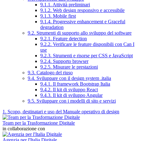
9.1.1. Attività preliminari
9.1.2. Web design responsivo e accessibile
9.1.3. Mobile first
9.1.4. Progressive enhancement e Graceful
degradation
9.2. Strumenti di supporto allo sviluppo del software
9.2.1. Feature detection
9.2.2. Verificare le feature disponibili con Can I
use
9.2.3. Strumenti e risorse per CSS e JavaScript
9.2.4. Supporto browser
9.2.5. Misurare le prestazioni
9.3. Catalogo del riuso
9.4. Sviluppare con il design system .italia
9.4.1. Il framework Bootstrap Italia
9.4.2. Il kit di sviluppo React
9.4.3. Il kit di sviluppo Angular
9.5. Sviluppare con i modelli di sito e servizi
1. Scopo, destinatari e uso del Manuale operativo di design
Team per la Trasformazione Digitale
in collaborazione con
Agenzia per l'Italia Digitale