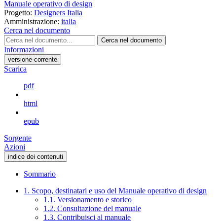
Manuale operativo di design
Progetto:
Designers Italia
Amministrazione:
italia
Cerca nel documento
Cerca nel documento
Informazioni
versione-corrente
Scarica
pdf
html
epub
Sorgente
Azioni
indice dei contenuti
Sommario
1. Scopo, destinatari e uso del Manuale operativo di design
1.1. Versionamento e storico
1.2. Consultazione del manuale
1.3. Contribuisci al manuale