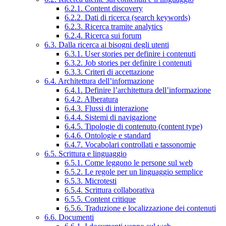
6.2.1. Content discovery
6.2.2. Dati di ricerca (search keywords)
6.2.3. Ricerca tramite analytics
6.2.4. Ricerca sui forum
6.3. Dalla ricerca ai bisogni degli utenti
6.3.1. User stories per definire i contenuti
6.3.2. Job stories per definire i contenuti
6.3.3. Criteri di accettazione
6.4. Architettura dell’informazione
6.4.1. Definire l’architettura dell’informazione
6.4.2. Alberatura
6.4.3. Flussi di interazione
6.4.4. Sistemi di navigazione
6.4.5. Tipologie di contenuto (content type)
6.4.6. Ontologie e standard
6.4.7. Vocabolari controllati e tassonomie
6.5. Scrittura e linguaggio
6.5.1. Come leggono le persone sul web
6.5.2. Le regole per un linguaggio semplice
6.5.3. Microtesti
6.5.4. Scrittura collaborativa
6.5.5. Content critique
6.5.6. Traduzione e localizzazione dei contenuti
6.6. Documenti