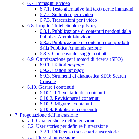
6.7. Immagini e video
6.7.1. Testo alternativo (alt text) per le immagini
6.7.2. Sottotitoli per i video
6.7.3. Trascrizioni per i video
6.8. Proprietà intellettuale e privacy
6.8.1. Pubblicazione di contenuti prodotti dalla
Pubblica Amministrazione
6.8.2. Pubblicazione di contenuti non prodotti
dalla Pubblica Amministrazione
6.8.3. Consenso dei soggetti ritratti
6.9. Ottimizzazione per i motori di ricerca (SEO)
6.9.1. I fattori
on-page
6.9.2. I fattori
off-page
6.9.3. Strumenti di diagnostica SEO: Search
Console
6.10. Gestire i contenuti
6.10.1. L’inventario dei contenuti
6.10.2. Revisionare i contenuti
6.10.3. Migrare i contenuti
6.10.4. Pubblicare i contenuti
7. Progettazione dell’interazione
7.1. Caratteristiche dell’interazione
7.2. User stories per definire l’interazione
7.2.1. Differenza tra scenari e user stories
7.3. Flussi di interazione