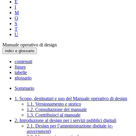
E
I
M
O
S
T
U
Manuale operativo di design
indici e glossario
contenuti
figure
tabelle
glossario
Sommario
1. Scopo, destinatari e uso del Manuale operativo di design
1.1. Versionamento e storico
1.2. Consultazione del manuale
1.3. Contribuisci al manuale
2. Introduzione al design per i servizi pubblici digitali
2.1. Design per l’amministrazione digitale (
e-
government
)