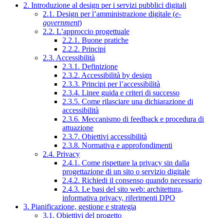
2. Introduzione al design per i servizi pubblici digitali
2.1. Design per l’amministrazione digitale (
e-
government
)
2.2. L’approccio progettuale
2.2.1. Buone pratiche
2.2.2. Principi
2.3. Accessibilità
2.3.1. Definizione
2.3.2. Accessibilità by design
2.3.3. Principi per l’accessibilità
2.3.4. Linee guida e criteri di successo
2.3.5. Come rilasciare una dichiarazione di
accessibilità
2.3.6. Meccanismo di feedback e procedura di
attuazione
2.3.7. Obiettivi accessibilità
2.3.8. Normativa e approfondimenti
2.4. Privacy
2.4.1. Come rispettare la privacy sin dalla
progettazione di un sito o servizio digitale
2.4.2. Richiedi il consenso quando necessario
2.4.3. Le basi del sito web: architettura,
informativa privacy, riferimenti DPO
3. Pianificazione, gestione e strategia
3.1. Obiettivi del progetto