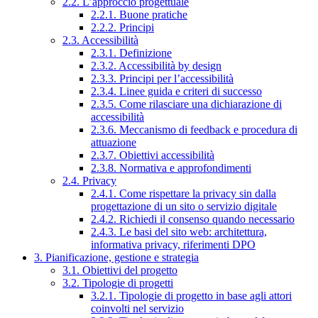
2.2. L’approccio progettuale
2.2.1. Buone pratiche
2.2.2. Principi
2.3. Accessibilità
2.3.1. Definizione
2.3.2. Accessibilità by design
2.3.3. Principi per l’accessibilità
2.3.4. Linee guida e criteri di successo
2.3.5. Come rilasciare una dichiarazione di
accessibilità
2.3.6. Meccanismo di feedback e procedura di
attuazione
2.3.7. Obiettivi accessibilità
2.3.8. Normativa e approfondimenti
2.4. Privacy
2.4.1. Come rispettare la privacy sin dalla
progettazione di un sito o servizio digitale
2.4.2. Richiedi il consenso quando necessario
2.4.3. Le basi del sito web: architettura,
informativa privacy, riferimenti DPO
3. Pianificazione, gestione e strategia
3.1. Obiettivi del progetto
3.2. Tipologie di progetti
3.2.1. Tipologie di progetto in base agli attori
coinvolti nel servizio