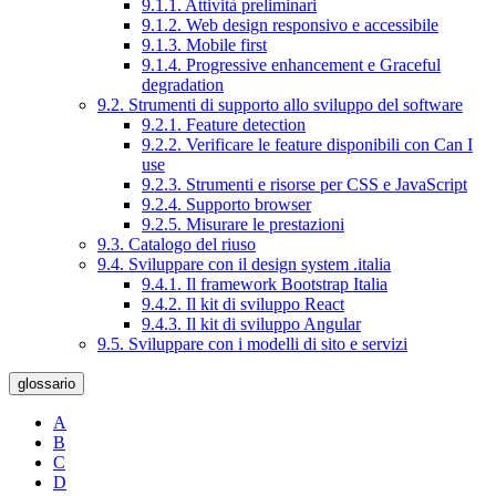
9.1.1. Attività preliminari
9.1.2. Web design responsivo e accessibile
9.1.3. Mobile first
9.1.4. Progressive enhancement e Graceful
degradation
9.2. Strumenti di supporto allo sviluppo del software
9.2.1. Feature detection
9.2.2. Verificare le feature disponibili con Can I
use
9.2.3. Strumenti e risorse per CSS e JavaScript
9.2.4. Supporto browser
9.2.5. Misurare le prestazioni
9.3. Catalogo del riuso
9.4. Sviluppare con il design system .italia
9.4.1. Il framework Bootstrap Italia
9.4.2. Il kit di sviluppo React
9.4.3. Il kit di sviluppo Angular
9.5. Sviluppare con i modelli di sito e servizi
glossario
A
B
C
D