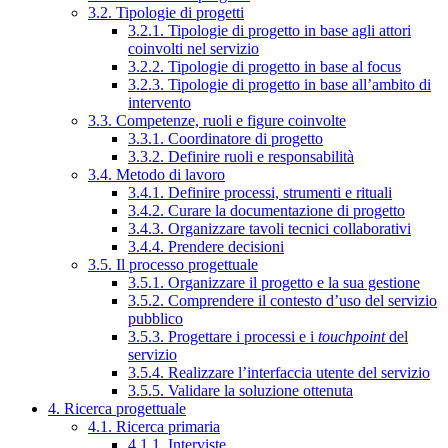
3.2. Tipologie di progetti
3.2.1. Tipologie di progetto in base agli attori
coinvolti nel servizio
3.2.2. Tipologie di progetto in base al focus
3.2.3. Tipologie di progetto in base all’ambito di
intervento
3.3. Competenze, ruoli e figure coinvolte
3.3.1. Coordinatore di progetto
3.3.2. Definire ruoli e responsabilità
3.4. Metodo di lavoro
3.4.1. Definire processi, strumenti e rituali
3.4.2. Curare la documentazione di progetto
3.4.3. Organizzare tavoli tecnici collaborativi
3.4.4. Prendere decisioni
3.5. Il processo progettuale
3.5.1. Organizzare il progetto e la sua gestione
3.5.2. Comprendere il contesto d’uso del servizio
pubblico
3.5.3. Progettare i processi e i
touchpoint
del
servizio
3.5.4. Realizzare l’interfaccia utente del servizio
3.5.5. Validare la soluzione ottenuta
4. Ricerca progettuale
4.1. Ricerca primaria
4.1.1. Interviste