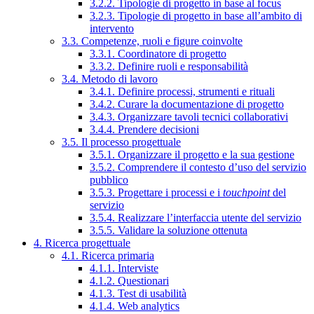
3.2.2. Tipologie di progetto in base al focus
3.2.3. Tipologie di progetto in base all’ambito di
intervento
3.3. Competenze, ruoli e figure coinvolte
3.3.1. Coordinatore di progetto
3.3.2. Definire ruoli e responsabilità
3.4. Metodo di lavoro
3.4.1. Definire processi, strumenti e rituali
3.4.2. Curare la documentazione di progetto
3.4.3. Organizzare tavoli tecnici collaborativi
3.4.4. Prendere decisioni
3.5. Il processo progettuale
3.5.1. Organizzare il progetto e la sua gestione
3.5.2. Comprendere il contesto d’uso del servizio
pubblico
3.5.3. Progettare i processi e i
touchpoint
del
servizio
3.5.4. Realizzare l’interfaccia utente del servizio
3.5.5. Validare la soluzione ottenuta
4. Ricerca progettuale
4.1. Ricerca primaria
4.1.1. Interviste
4.1.2. Questionari
4.1.3. Test di usabilità
4.1.4. Web analytics