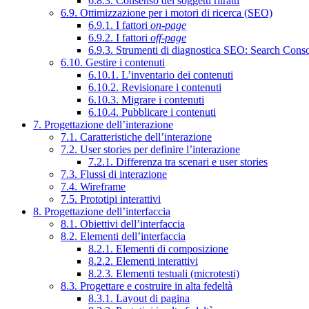
6.8.3. Consenso dei soggetti ritratti
6.9. Ottimizzazione per i motori di ricerca (SEO)
6.9.1. I fattori
on-page
6.9.2. I fattori
off-page
6.9.3. Strumenti di diagnostica SEO: Search Cons
6.10. Gestire i contenuti
6.10.1. L’inventario dei contenuti
6.10.2. Revisionare i contenuti
6.10.3. Migrare i contenuti
6.10.4. Pubblicare i contenuti
7. Progettazione dell’interazione
7.1. Caratteristiche dell’interazione
7.2. User stories per definire l’interazione
7.2.1. Differenza tra scenari e user stories
7.3. Flussi di interazione
7.4. Wireframe
7.5. Prototipi interattivi
8. Progettazione dell’interfaccia
8.1. Obiettivi dell’interfaccia
8.2. Elementi dell’interfaccia
8.2.1. Elementi di composizione
8.2.2. Elementi interattivi
8.2.3. Elementi testuali (microtesti)
8.3. Progettare e costruire in alta fedeltà
8.3.1. Layout di pagina