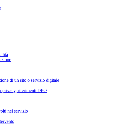
)
ilità
azione
ione di un sito o servizio digitale
va privacy, riferimenti DPO
olti nel servizio
ntervento