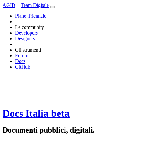
AGID
+
Team Digitale
Piano Triennale
Le community
Developers
Designers
Gli strumenti
Forum
Docs
GitHub
Docs Italia
beta
Documenti pubblici, digitali.