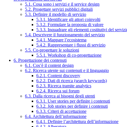
5.1. Cosa sono i servizi e il service design
5.2. Progettare servizi pubblici digitali
5.3. Definire il modello di servizio
5.3.1. Identificare gli attori coinvolti
5.3.2. Formulare la proposta di valore
5.3.3. Inquadrare gli elementi costitutivi del serviz
5.4. Descrivere il funzionamento del servizio
5.4.1. Mappare l’ecosistema
5.4.2. Rappresentare i flussi di servizio
5.5. Co-progettare le soluzioni
5.5.1. Workshop di co-progettazione
6. Progettazione dei contenuti
6.1. Cos’è il content design
6.2. Ricerca utente sui contenuti e il linguaggio
6.2.1. Content discovery
6.2.2. Dati di ricerca (search keywords)
6.2.3. Ricerca tramite analytics
6.2.4. Ricerca sui forum
6.3. Dalla ricerca ai bisogni degli utenti
6.3.1. User stories per definire i contenuti
6.3.2. Job stories per definire i contenuti
6.3.3. Criteri di accettazione
6.4. Architettura dell’informazione
6.4.1. Definire l’architettura dell’informazione
6.4.2. Alberatura