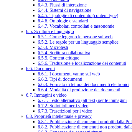
6.4.3. Flussi di interazione
6.4.4. Sistemi di navigazione
6.4.5. Tipologie di contenuto (content type)
6.4.6. Ontologie e standard
6.4.7. Vocabolari controllati e tassonomie
6.5. Scrittura e linguaggio
6.5.1. Come leggono le persone sul web
6.5.2. Le regole per un linguaggio semplice
6.5.3. Microtesti
6.5.4. Scrittura collaborativa
6.5.5. Content critique
6.5.6. Traduzione e localizzazione dei contenuti
6.6. Documenti
6.6.1. I documenti vanno sul web
6.6.2. Tipi di documenti
6.6.3. Formato di lettura dei documenti elettronici
6.6.4. Modalità di produzione dei documenti
6.7. Immagini e video
6.7.1. Testo alternativo (alt text) per le immagini
6.7.2. Sottotitoli per i video
6.7.3. Trascrizioni per i video
6.8. Proprietà intellettuale e privacy
6.8.1. Pubblicazione di contenuti prodotti dalla P
6.8.2. Pubblicazione di contenuti non prodotti dal