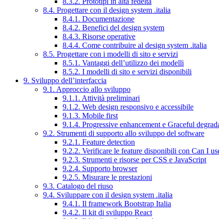
8.3.2. Prototipi in alta fedeltà
8.4. Progettare con il design system .italia
8.4.1. Documentazione
8.4.2. Benefici del design system
8.4.3. Risorse operative
8.4.4. Come contribuire al design system .italia
8.5. Progettare con i modelli di sito e servizi
8.5.1. Vantaggi dell’utilizzo dei modelli
8.5.2. I modelli di sito e servizi disponibili
9. Sviluppo dell’interfaccia
9.1. Approccio allo sviluppo
9.1.1. Attività preliminari
9.1.2. Web design responsivo e accessibile
9.1.3. Mobile first
9.1.4. Progressive enhancement e Graceful degrad
9.2. Strumenti di supporto allo sviluppo del software
9.2.1. Feature detection
9.2.2. Verificare le feature disponibili con Can I us
9.2.3. Strumenti e risorse per CSS e JavaScript
9.2.4. Supporto browser
9.2.5. Misurare le prestazioni
9.3. Catalogo del riuso
9.4. Sviluppare con il design system .italia
9.4.1. Il framework Bootstrap Italia
9.4.2. Il kit di sviluppo React