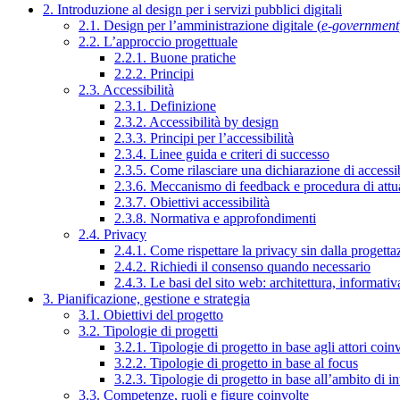
2. Introduzione al design per i servizi pubblici digitali
2.1. Design per l’amministrazione digitale (
e-government
2.2. L’approccio progettuale
2.2.1. Buone pratiche
2.2.2. Principi
2.3. Accessibilità
2.3.1. Definizione
2.3.2. Accessibilità by design
2.3.3. Principi per l’accessibilità
2.3.4. Linee guida e criteri di successo
2.3.5. Come rilasciare una dichiarazione di accessib
2.3.6. Meccanismo di feedback e procedura di attu
2.3.7. Obiettivi accessibilità
2.3.8. Normativa e approfondimenti
2.4. Privacy
2.4.1. Come rispettare la privacy sin dalla progettaz
2.4.2. Richiedi il consenso quando necessario
2.4.3. Le basi del sito web: architettura, informati
3. Pianificazione, gestione e strategia
3.1. Obiettivi del progetto
3.2. Tipologie di progetti
3.2.1. Tipologie di progetto in base agli attori coinv
3.2.2. Tipologie di progetto in base al focus
3.2.3. Tipologie di progetto in base all’ambito di i
3.3. Competenze, ruoli e figure coinvolte