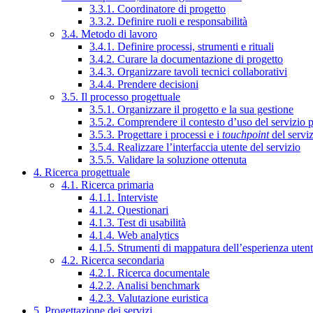
3.3.1. Coordinatore di progetto
3.3.2. Definire ruoli e responsabilità
3.4. Metodo di lavoro
3.4.1. Definire processi, strumenti e rituali
3.4.2. Curare la documentazione di progetto
3.4.3. Organizzare tavoli tecnici collaborativi
3.4.4. Prendere decisioni
3.5. Il processo progettuale
3.5.1. Organizzare il progetto e la sua gestione
3.5.2. Comprendere il contesto d’uso del servizio 
3.5.3. Progettare i processi e i
touchpoint
del servi
3.5.4. Realizzare l’interfaccia utente del servizio
3.5.5. Validare la soluzione ottenuta
4. Ricerca progettuale
4.1. Ricerca primaria
4.1.1. Interviste
4.1.2. Questionari
4.1.3. Test di usabilità
4.1.4. Web analytics
4.1.5. Strumenti di mappatura dell’esperienza uten
4.2. Ricerca secondaria
4.2.1. Ricerca documentale
4.2.2. Analisi benchmark
4.2.3. Valutazione euristica
5. Progettazione dei servizi