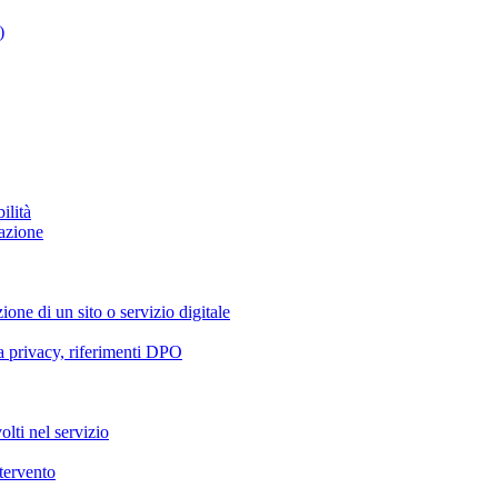
)
ilità
azione
ione di un sito o servizio digitale
va privacy, riferimenti DPO
olti nel servizio
ntervento