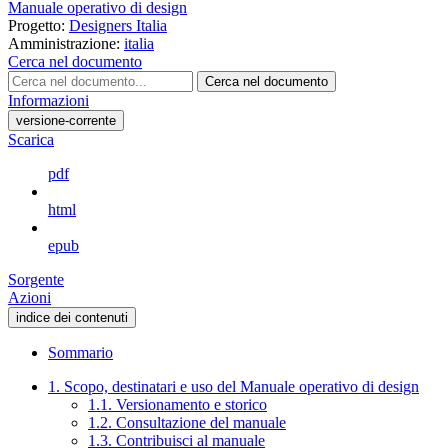
Manuale operativo di design
Progetto:
Designers Italia
Amministrazione:
italia
Cerca nel documento
Cerca nel documento
Informazioni
versione-corrente
Scarica
pdf
html
epub
Sorgente
Azioni
indice dei contenuti
Sommario
1. Scopo, destinatari e uso del Manuale operativo di design
1.1. Versionamento e storico
1.2. Consultazione del manuale
1.3. Contribuisci al manuale