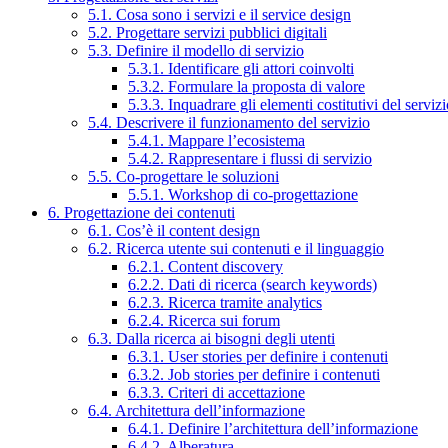
5.1. Cosa sono i servizi e il service design
5.2. Progettare servizi pubblici digitali
5.3. Definire il modello di servizio
5.3.1. Identificare gli attori coinvolti
5.3.2. Formulare la proposta di valore
5.3.3. Inquadrare gli elementi costitutivi del serviz
5.4. Descrivere il funzionamento del servizio
5.4.1. Mappare l’ecosistema
5.4.2. Rappresentare i flussi di servizio
5.5. Co-progettare le soluzioni
5.5.1. Workshop di co-progettazione
6. Progettazione dei contenuti
6.1. Cos’è il content design
6.2. Ricerca utente sui contenuti e il linguaggio
6.2.1. Content discovery
6.2.2. Dati di ricerca (search keywords)
6.2.3. Ricerca tramite analytics
6.2.4. Ricerca sui forum
6.3. Dalla ricerca ai bisogni degli utenti
6.3.1. User stories per definire i contenuti
6.3.2. Job stories per definire i contenuti
6.3.3. Criteri di accettazione
6.4. Architettura dell’informazione
6.4.1. Definire l’architettura dell’informazione
6.4.2. Alberatura