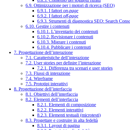
6.8.3. Consenso dei soggetti ritratti
6.9. Ottimizzazione per i motori di ricerca (SEO)
6.9.1. I fattori
on-page
6.9.2. I fattori
off-page
6.9.3. Strumenti di diagnostica SEO: Search Cons
6.10. Gestire i contenuti
6.10.1. L’inventario dei contenuti
6.10.2. Revisionare i contenuti
6.10.3. Migrare i contenuti
6.10.4. Pubblicare i contenuti
7. Progettazione dell’interazione
7.1. Caratteristiche dell’interazione
7.2. User stories per definire l’interazione
7.2.1. Differenza tra scenari e user stories
7.3. Flussi di interazione
7.4. Wireframe
7.5. Prototipi interattivi
8. Progettazione dell’interfaccia
8.1. Obiettivi dell’interfaccia
8.2. Elementi dell’interfaccia
8.2.1. Elementi di composizione
8.2.2. Elementi interattivi
8.2.3. Elementi testuali (microtesti)
8.3. Progettare e costruire in alta fedeltà
8.3.1. Layout di pagina