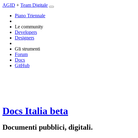
AGID
+
Team Digitale
Piano Triennale
Le community
Developers
Designers
Gli strumenti
Forum
Docs
GitHub
Docs Italia
beta
Documenti pubblici, digitali.