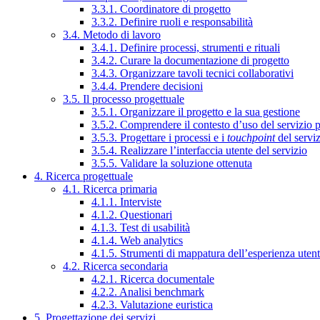
3.3.1. Coordinatore di progetto
3.3.2. Definire ruoli e responsabilità
3.4. Metodo di lavoro
3.4.1. Definire processi, strumenti e rituali
3.4.2. Curare la documentazione di progetto
3.4.3. Organizzare tavoli tecnici collaborativi
3.4.4. Prendere decisioni
3.5. Il processo progettuale
3.5.1. Organizzare il progetto e la sua gestione
3.5.2. Comprendere il contesto d’uso del servizio 
3.5.3. Progettare i processi e i
touchpoint
del servi
3.5.4. Realizzare l’interfaccia utente del servizio
3.5.5. Validare la soluzione ottenuta
4. Ricerca progettuale
4.1. Ricerca primaria
4.1.1. Interviste
4.1.2. Questionari
4.1.3. Test di usabilità
4.1.4. Web analytics
4.1.5. Strumenti di mappatura dell’esperienza uten
4.2. Ricerca secondaria
4.2.1. Ricerca documentale
4.2.2. Analisi benchmark
4.2.3. Valutazione euristica
5. Progettazione dei servizi