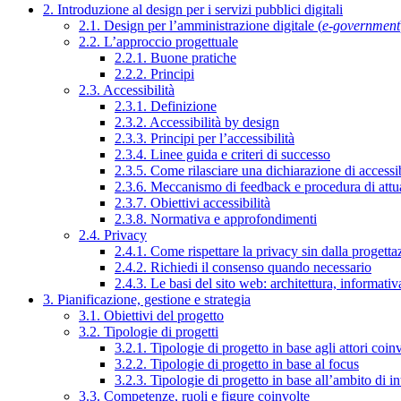
2. Introduzione al design per i servizi pubblici digitali
2.1. Design per l’amministrazione digitale (
e-government
2.2. L’approccio progettuale
2.2.1. Buone pratiche
2.2.2. Principi
2.3. Accessibilità
2.3.1. Definizione
2.3.2. Accessibilità by design
2.3.3. Principi per l’accessibilità
2.3.4. Linee guida e criteri di successo
2.3.5. Come rilasciare una dichiarazione di accessib
2.3.6. Meccanismo di feedback e procedura di attu
2.3.7. Obiettivi accessibilità
2.3.8. Normativa e approfondimenti
2.4. Privacy
2.4.1. Come rispettare la privacy sin dalla progettaz
2.4.2. Richiedi il consenso quando necessario
2.4.3. Le basi del sito web: architettura, informati
3. Pianificazione, gestione e strategia
3.1. Obiettivi del progetto
3.2. Tipologie di progetti
3.2.1. Tipologie di progetto in base agli attori coinv
3.2.2. Tipologie di progetto in base al focus
3.2.3. Tipologie di progetto in base all’ambito di i
3.3. Competenze, ruoli e figure coinvolte