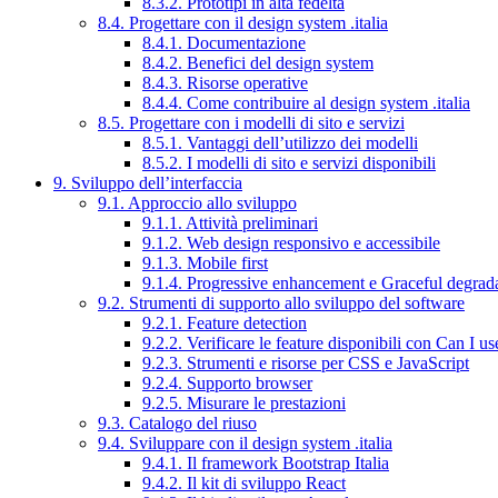
8.3.2. Prototipi in alta fedeltà
8.4. Progettare con il design system .italia
8.4.1. Documentazione
8.4.2. Benefici del design system
8.4.3. Risorse operative
8.4.4. Come contribuire al design system .italia
8.5. Progettare con i modelli di sito e servizi
8.5.1. Vantaggi dell’utilizzo dei modelli
8.5.2. I modelli di sito e servizi disponibili
9. Sviluppo dell’interfaccia
9.1. Approccio allo sviluppo
9.1.1. Attività preliminari
9.1.2. Web design responsivo e accessibile
9.1.3. Mobile first
9.1.4. Progressive enhancement e Graceful degrad
9.2. Strumenti di supporto allo sviluppo del software
9.2.1. Feature detection
9.2.2. Verificare le feature disponibili con Can I us
9.2.3. Strumenti e risorse per CSS e JavaScript
9.2.4. Supporto browser
9.2.5. Misurare le prestazioni
9.3. Catalogo del riuso
9.4. Sviluppare con il design system .italia
9.4.1. Il framework Bootstrap Italia
9.4.2. Il kit di sviluppo React