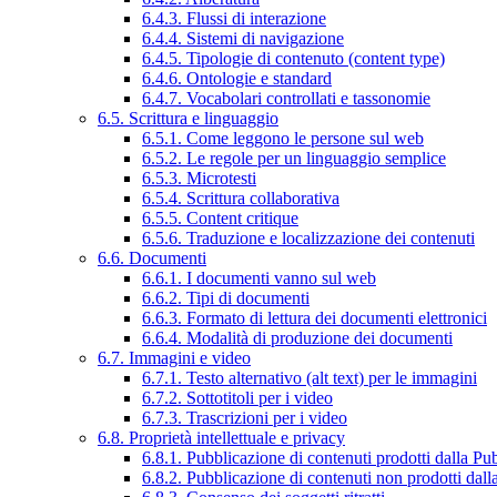
6.4.3. Flussi di interazione
6.4.4. Sistemi di navigazione
6.4.5. Tipologie di contenuto (content type)
6.4.6. Ontologie e standard
6.4.7. Vocabolari controllati e tassonomie
6.5. Scrittura e linguaggio
6.5.1. Come leggono le persone sul web
6.5.2. Le regole per un linguaggio semplice
6.5.3. Microtesti
6.5.4. Scrittura collaborativa
6.5.5. Content critique
6.5.6. Traduzione e localizzazione dei contenuti
6.6. Documenti
6.6.1. I documenti vanno sul web
6.6.2. Tipi di documenti
6.6.3. Formato di lettura dei documenti elettronici
6.6.4. Modalità di produzione dei documenti
6.7. Immagini e video
6.7.1. Testo alternativo (alt text) per le immagini
6.7.2. Sottotitoli per i video
6.7.3. Trascrizioni per i video
6.8. Proprietà intellettuale e privacy
6.8.1. Pubblicazione di contenuti prodotti dalla P
6.8.2. Pubblicazione di contenuti non prodotti dal