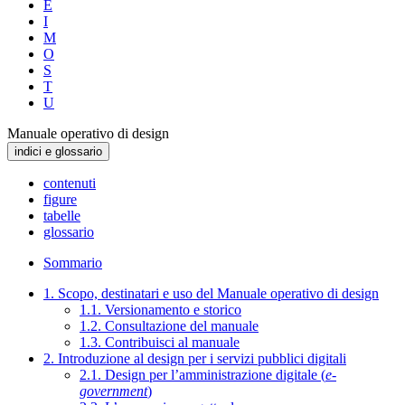
E
I
M
O
S
T
U
Manuale operativo di design
indici e glossario
contenuti
figure
tabelle
glossario
Sommario
1. Scopo, destinatari e uso del Manuale operativo di design
1.1. Versionamento e storico
1.2. Consultazione del manuale
1.3. Contribuisci al manuale
2. Introduzione al design per i servizi pubblici digitali
2.1. Design per l’amministrazione digitale (
e-
government
)