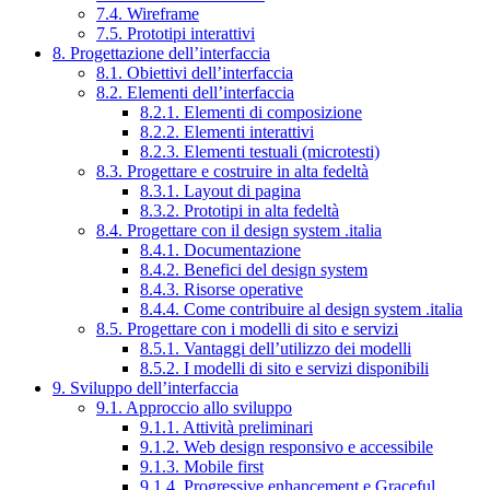
7.4. Wireframe
7.5. Prototipi interattivi
8. Progettazione dell’interfaccia
8.1. Obiettivi dell’interfaccia
8.2. Elementi dell’interfaccia
8.2.1. Elementi di composizione
8.2.2. Elementi interattivi
8.2.3. Elementi testuali (microtesti)
8.3. Progettare e costruire in alta fedeltà
8.3.1. Layout di pagina
8.3.2. Prototipi in alta fedeltà
8.4. Progettare con il design system .italia
8.4.1. Documentazione
8.4.2. Benefici del design system
8.4.3. Risorse operative
8.4.4. Come contribuire al design system .italia
8.5. Progettare con i modelli di sito e servizi
8.5.1. Vantaggi dell’utilizzo dei modelli
8.5.2. I modelli di sito e servizi disponibili
9. Sviluppo dell’interfaccia
9.1. Approccio allo sviluppo
9.1.1. Attività preliminari
9.1.2. Web design responsivo e accessibile
9.1.3. Mobile first
9.1.4. Progressive enhancement e Graceful