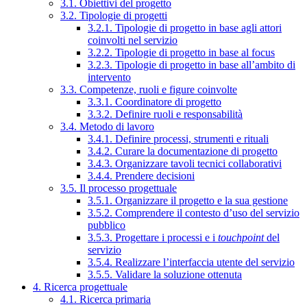
3.1. Obiettivi del progetto
3.2. Tipologie di progetti
3.2.1. Tipologie di progetto in base agli attori
coinvolti nel servizio
3.2.2. Tipologie di progetto in base al focus
3.2.3. Tipologie di progetto in base all’ambito di
intervento
3.3. Competenze, ruoli e figure coinvolte
3.3.1. Coordinatore di progetto
3.3.2. Definire ruoli e responsabilità
3.4. Metodo di lavoro
3.4.1. Definire processi, strumenti e rituali
3.4.2. Curare la documentazione di progetto
3.4.3. Organizzare tavoli tecnici collaborativi
3.4.4. Prendere decisioni
3.5. Il processo progettuale
3.5.1. Organizzare il progetto e la sua gestione
3.5.2. Comprendere il contesto d’uso del servizio
pubblico
3.5.3. Progettare i processi e i
touchpoint
del
servizio
3.5.4. Realizzare l’interfaccia utente del servizio
3.5.5. Validare la soluzione ottenuta
4. Ricerca progettuale
4.1. Ricerca primaria