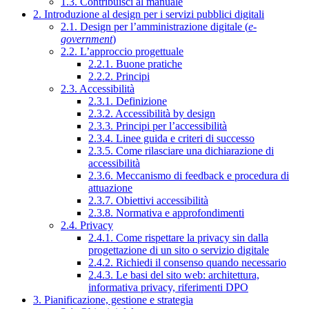
1.3. Contribuisci al manuale
2. Introduzione al design per i servizi pubblici digitali
2.1. Design per l’amministrazione digitale (
e-
government
)
2.2. L’approccio progettuale
2.2.1. Buone pratiche
2.2.2. Principi
2.3. Accessibilità
2.3.1. Definizione
2.3.2. Accessibilità by design
2.3.3. Principi per l’accessibilità
2.3.4. Linee guida e criteri di successo
2.3.5. Come rilasciare una dichiarazione di
accessibilità
2.3.6. Meccanismo di feedback e procedura di
attuazione
2.3.7. Obiettivi accessibilità
2.3.8. Normativa e approfondimenti
2.4. Privacy
2.4.1. Come rispettare la privacy sin dalla
progettazione di un sito o servizio digitale
2.4.2. Richiedi il consenso quando necessario
2.4.3. Le basi del sito web: architettura,
informativa privacy, riferimenti DPO
3. Pianificazione, gestione e strategia