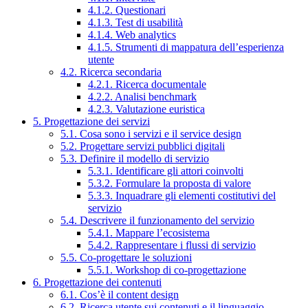
4.1.2. Questionari
4.1.3. Test di usabilità
4.1.4. Web analytics
4.1.5. Strumenti di mappatura dell’esperienza
utente
4.2. Ricerca secondaria
4.2.1. Ricerca documentale
4.2.2. Analisi benchmark
4.2.3. Valutazione euristica
5. Progettazione dei servizi
5.1. Cosa sono i servizi e il service design
5.2. Progettare servizi pubblici digitali
5.3. Definire il modello di servizio
5.3.1. Identificare gli attori coinvolti
5.3.2. Formulare la proposta di valore
5.3.3. Inquadrare gli elementi costitutivi del
servizio
5.4. Descrivere il funzionamento del servizio
5.4.1. Mappare l’ecosistema
5.4.2. Rappresentare i flussi di servizio
5.5. Co-progettare le soluzioni
5.5.1. Workshop di co-progettazione
6. Progettazione dei contenuti
6.1. Cos’è il content design
6.2. Ricerca utente sui contenuti e il linguaggio