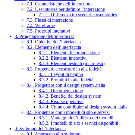
7.1. Caratteristiche dell’interazione
7.2. User stories per definire l’interazione
7.2.1. Differenza tra scenari e user stories
7.3. Flussi di interazione
7.4. Wireframe
7.5. Prototipi interattivi
8. Progettazione dell’interfaccia
8.1. Obiettivi dell’interfaccia
8.2. Elementi dell’interfaccia
8.2.1. Elementi di composizione
8.2.2. Elementi interattivi
8.2.3. Elementi testuali (microtesti)
8.3. Progettare e costruire in alta fedeltà
8.3.1. Layout di pagina
8.3.2. Prototipi in alta fedeltà
8.4. Progettare con il design system .italia
8.4.1. Documentazione
8.4.2. Benefici del design system
8.4.3. Risorse operative
8.4.4. Come contribuire al design system .italia
8.5. Progettare con i modelli di sito e servizi
8.5.1. Vantaggi dell’utilizzo dei modelli
8.5.2. I modelli di sito e servizi disponibili
9. Sviluppo dell’interfaccia
9.1. Approccio allo sviluppo