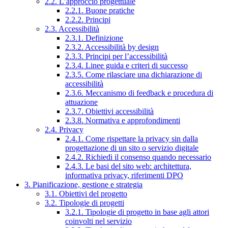
2.2. L’approccio progettuale
2.2.1. Buone pratiche
2.2.2. Principi
2.3. Accessibilità
2.3.1. Definizione
2.3.2. Accessibilità by design
2.3.3. Principi per l’accessibilità
2.3.4. Linee guida e criteri di successo
2.3.5. Come rilasciare una dichiarazione di
accessibilità
2.3.6. Meccanismo di feedback e procedura di
attuazione
2.3.7. Obiettivi accessibilità
2.3.8. Normativa e approfondimenti
2.4. Privacy
2.4.1. Come rispettare la privacy sin dalla
progettazione di un sito o servizio digitale
2.4.2. Richiedi il consenso quando necessario
2.4.3. Le basi del sito web: architettura,
informativa privacy, riferimenti DPO
3. Pianificazione, gestione e strategia
3.1. Obiettivi del progetto
3.2. Tipologie di progetti
3.2.1. Tipologie di progetto in base agli attori
coinvolti nel servizio