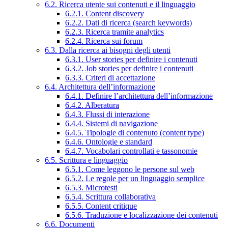
6.2. Ricerca utente sui contenuti e il linguaggio
6.2.1. Content discovery
6.2.2. Dati di ricerca (search keywords)
6.2.3. Ricerca tramite analytics
6.2.4. Ricerca sui forum
6.3. Dalla ricerca ai bisogni degli utenti
6.3.1. User stories per definire i contenuti
6.3.2. Job stories per definire i contenuti
6.3.3. Criteri di accettazione
6.4. Architettura dell’informazione
6.4.1. Definire l’architettura dell’informazione
6.4.2. Alberatura
6.4.3. Flussi di interazione
6.4.4. Sistemi di navigazione
6.4.5. Tipologie di contenuto (content type)
6.4.6. Ontologie e standard
6.4.7. Vocabolari controllati e tassonomie
6.5. Scrittura e linguaggio
6.5.1. Come leggono le persone sul web
6.5.2. Le regole per un linguaggio semplice
6.5.3. Microtesti
6.5.4. Scrittura collaborativa
6.5.5. Content critique
6.5.6. Traduzione e localizzazione dei contenuti
6.6. Documenti