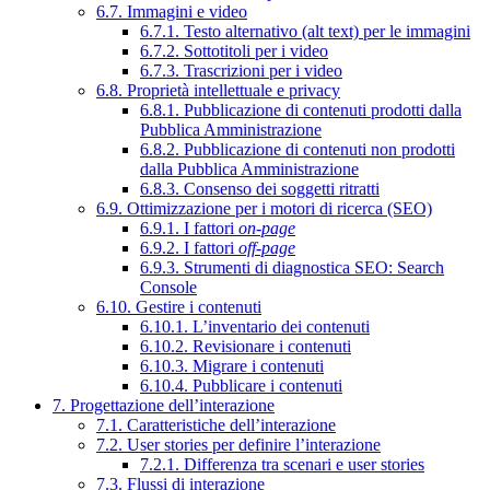
6.7. Immagini e video
6.7.1. Testo alternativo (alt text) per le immagini
6.7.2. Sottotitoli per i video
6.7.3. Trascrizioni per i video
6.8. Proprietà intellettuale e privacy
6.8.1. Pubblicazione di contenuti prodotti dalla
Pubblica Amministrazione
6.8.2. Pubblicazione di contenuti non prodotti
dalla Pubblica Amministrazione
6.8.3. Consenso dei soggetti ritratti
6.9. Ottimizzazione per i motori di ricerca (SEO)
6.9.1. I fattori
on-page
6.9.2. I fattori
off-page
6.9.3. Strumenti di diagnostica SEO: Search
Console
6.10. Gestire i contenuti
6.10.1. L’inventario dei contenuti
6.10.2. Revisionare i contenuti
6.10.3. Migrare i contenuti
6.10.4. Pubblicare i contenuti
7. Progettazione dell’interazione
7.1. Caratteristiche dell’interazione
7.2. User stories per definire l’interazione
7.2.1. Differenza tra scenari e user stories
7.3. Flussi di interazione