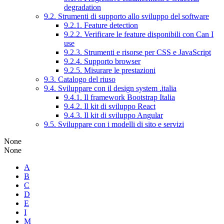
degradation
9.2. Strumenti di supporto allo sviluppo del software
9.2.1. Feature detection
9.2.2. Verificare le feature disponibili con Can I
use
9.2.3. Strumenti e risorse per CSS e JavaScript
9.2.4. Supporto browser
9.2.5. Misurare le prestazioni
9.3. Catalogo del riuso
9.4. Sviluppare con il design system .italia
9.4.1. Il framework Bootstrap Italia
9.4.2. Il kit di sviluppo React
9.4.3. Il kit di sviluppo Angular
9.5. Sviluppare con i modelli di sito e servizi
None
None
A
B
C
D
E
I
M