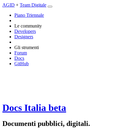
AGID
+
Team Digitale
Piano Triennale
Le community
Developers
Designers
Gli strumenti
Forum
Docs
GitHub
Docs Italia
beta
Documenti pubblici, digitali.