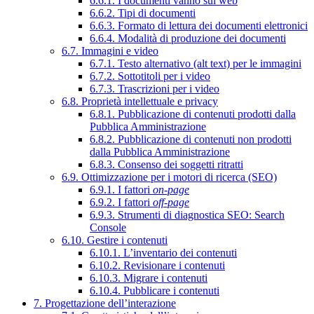
6.6.1. I documenti vanno sul web
6.6.2. Tipi di documenti
6.6.3. Formato di lettura dei documenti elettronici
6.6.4. Modalità di produzione dei documenti
6.7. Immagini e video
6.7.1. Testo alternativo (alt text) per le immagini
6.7.2. Sottotitoli per i video
6.7.3. Trascrizioni per i video
6.8. Proprietà intellettuale e privacy
6.8.1. Pubblicazione di contenuti prodotti dalla
Pubblica Amministrazione
6.8.2. Pubblicazione di contenuti non prodotti
dalla Pubblica Amministrazione
6.8.3. Consenso dei soggetti ritratti
6.9. Ottimizzazione per i motori di ricerca (SEO)
6.9.1. I fattori
on-page
6.9.2. I fattori
off-page
6.9.3. Strumenti di diagnostica SEO: Search
Console
6.10. Gestire i contenuti
6.10.1. L’inventario dei contenuti
6.10.2. Revisionare i contenuti
6.10.3. Migrare i contenuti
6.10.4. Pubblicare i contenuti
7. Progettazione dell’interazione