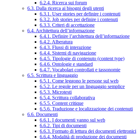
6.2.4. Ricerca sui forum
6.3. Dalla ricerca ai bisogni degli utenti
6.3.1. User stories per definire i contenuti
6.3.2. Job stories per definire i contenuti
6.3.3. Criteri di accettazione
6.4. Architettura dell’informazione
6.4.1. Definire l’architettura dell’informazione
6.4.2. Alberatura
6.4.3. Flussi di interazione
6.4.4. Sistemi di navigazione
6.4.5. Tipologie di contenuto (content type)
6.4.6. Ontologie e standard
6.4.7. Vocabolari controllati e tassonomie
6.5. Scrittura e linguaggio
6.5.1. Come leggono le persone sul web
6.5.2. Le regole per un linguaggio semplice
6.5.3. Microtesti
6.5.4. Scrittura collaborativa
6.5.5. Content critique
6.5.6. Traduzione e localizzazione dei contenuti
6.6. Documenti
6.6.1. I documenti vanno sul web
6.6.2. Tipi di documenti
6.6.3. Formato di lettura dei documenti elettronici
6.6.4. Modalità di produzione dei documenti