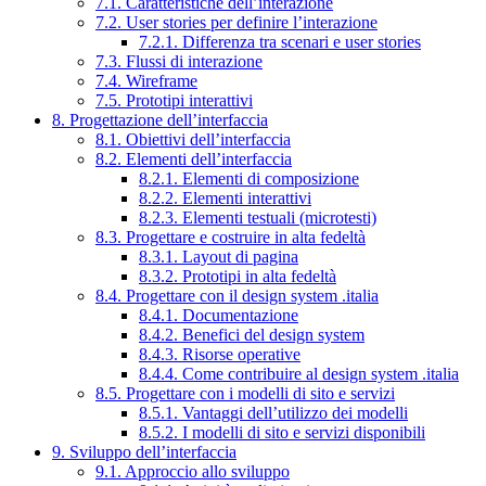
7.1. Caratteristiche dell’interazione
7.2. User stories per definire l’interazione
7.2.1. Differenza tra scenari e user stories
7.3. Flussi di interazione
7.4. Wireframe
7.5. Prototipi interattivi
8. Progettazione dell’interfaccia
8.1. Obiettivi dell’interfaccia
8.2. Elementi dell’interfaccia
8.2.1. Elementi di composizione
8.2.2. Elementi interattivi
8.2.3. Elementi testuali (microtesti)
8.3. Progettare e costruire in alta fedeltà
8.3.1. Layout di pagina
8.3.2. Prototipi in alta fedeltà
8.4. Progettare con il design system .italia
8.4.1. Documentazione
8.4.2. Benefici del design system
8.4.3. Risorse operative
8.4.4. Come contribuire al design system .italia
8.5. Progettare con i modelli di sito e servizi
8.5.1. Vantaggi dell’utilizzo dei modelli
8.5.2. I modelli di sito e servizi disponibili
9. Sviluppo dell’interfaccia
9.1. Approccio allo sviluppo