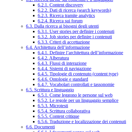
6.2.1. Content discovery
6.2.2. Dati di ricerca (search keywords)
6.2.3. Ricerca tramite analytics
6.2.4. Ricerca sui forum
6.3. Dalla ricerca ai bisogni degli utenti
6.3.1. User stories per definire i contenuti
6.3.2. Job stories per definire i contenuti
6.3.3. Criteri di accettazione
6.4. Architettura dell’informazione
6.4.1. Definire l’architettura dell’informazione
6.4.2. Alberatura
6.4.3. Flussi di interazione
6.4.4. Sistemi di navigazione
6.4.5. Tipologie di contenuto (content type)
6.4.6. Ontologie e standard
6.4.7. Vocabolari controllati e tassonomie
6.5. Scrittura e linguaggio
6.5.1. Come leggono le persone sul web
6.5.2. Le regole per un linguaggio semplice
6.5.3. Microtesti
6.5.4. Scrittura collaborativa
6.5.5. Content critique
6.5.6. Traduzione e localizzazione dei contenuti
6.6. Documenti