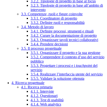
3.2.2. Tipologie di progetto in base al focus
3.2.3. Tipologie di progetto in base all’ambito di
intervento
3.3. Competenze, ruoli e figure coinvolte
3.3.1. Coordinatore di progetto
3.3.2. Definire ruoli e responsabilità
3.4. Metodo di lavoro
3.4.1. Definire processi, strumenti e rituali
3.4.2. Curare la documentazione di progetto
3.4.3. Organizzare tavoli tecnici collaborativi
3.4.4. Prendere decisioni
3.5. Il processo progettuale
3.5.1. Organizzare il progetto e la sua gestione
3.5.2. Comprendere il contesto d’uso del servizio
pubblico
3.5.3. Progettare i processi e i
touchpoint
del
servizio
3.5.4. Realizzare l’interfaccia utente del servizio
3.5.5. Validare la soluzione ottenuta
4. Ricerca progettuale
4.1. Ricerca primaria
4.1.1. Interviste
4.1.2. Questionari
4.1.3. Test di usabilità
4.1.4. Web analytics