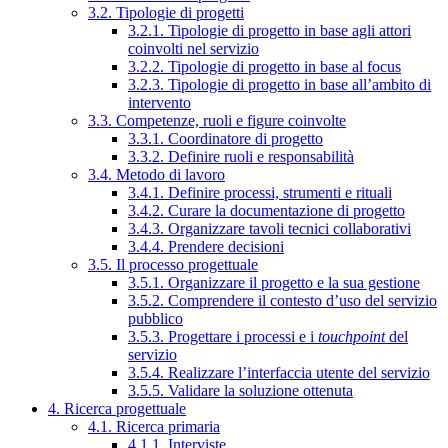
3.2. Tipologie di progetti
3.2.1. Tipologie di progetto in base agli attori
coinvolti nel servizio
3.2.2. Tipologie di progetto in base al focus
3.2.3. Tipologie di progetto in base all’ambito di
intervento
3.3. Competenze, ruoli e figure coinvolte
3.3.1. Coordinatore di progetto
3.3.2. Definire ruoli e responsabilità
3.4. Metodo di lavoro
3.4.1. Definire processi, strumenti e rituali
3.4.2. Curare la documentazione di progetto
3.4.3. Organizzare tavoli tecnici collaborativi
3.4.4. Prendere decisioni
3.5. Il processo progettuale
3.5.1. Organizzare il progetto e la sua gestione
3.5.2. Comprendere il contesto d’uso del servizio
pubblico
3.5.3. Progettare i processi e i
touchpoint
del
servizio
3.5.4. Realizzare l’interfaccia utente del servizio
3.5.5. Validare la soluzione ottenuta
4. Ricerca progettuale
4.1. Ricerca primaria
4.1.1. Interviste