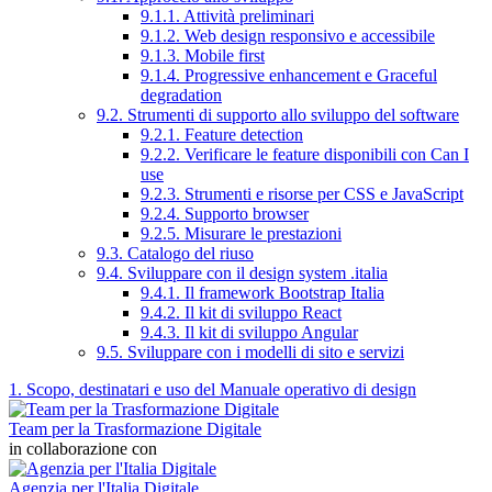
9.1.1. Attività preliminari
9.1.2. Web design responsivo e accessibile
9.1.3. Mobile first
9.1.4. Progressive enhancement e Graceful
degradation
9.2. Strumenti di supporto allo sviluppo del software
9.2.1. Feature detection
9.2.2. Verificare le feature disponibili con Can I
use
9.2.3. Strumenti e risorse per CSS e JavaScript
9.2.4. Supporto browser
9.2.5. Misurare le prestazioni
9.3. Catalogo del riuso
9.4. Sviluppare con il design system .italia
9.4.1. Il framework Bootstrap Italia
9.4.2. Il kit di sviluppo React
9.4.3. Il kit di sviluppo Angular
9.5. Sviluppare con i modelli di sito e servizi
1. Scopo, destinatari e uso del Manuale operativo di design
Team per la Trasformazione Digitale
in collaborazione con
Agenzia per l'Italia Digitale