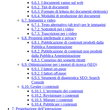
6.6.1. I documenti vanno sul web
6.6.2. Tipi di documenti
6.6.3. Formato di lettura dei documenti elettronici
6.6.4. Modalità di produzione dei documenti
6.7. Immagini e video
6.7.1. Testo alternativo (alt text) per le immagini
6.7.2. Sottotitoli per i video
6.7.3. Trascrizioni per i video
6.8. Proprietà intellettuale e privacy
6.8.1. Pubblicazione di contenuti prodotti dalla
Pubblica Amministrazione
6.8.2. Pubblicazione di contenuti non prodotti
dalla Pubblica Amministrazione
6.8.3. Consenso dei soggetti ritratti
6.9. Ottimizzazione per i motori di ricerca (SEO)
6.9.1. I fattori
on-page
6.9.2. I fattori
off-page
6.9.3. Strumenti di diagnostica SEO: Search
Console
6.10. Gestire i contenuti
6.10.1. L’inventario dei contenuti
6.10.2. Revisionare i contenuti
6.10.3. Migrare i contenuti
6.10.4. Pubblicare i contenuti
7. Progettazione dell’interazione