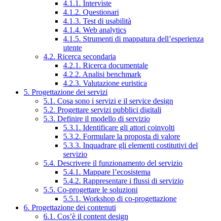
4.1.1. Interviste
4.1.2. Questionari
4.1.3. Test di usabilità
4.1.4. Web analytics
4.1.5. Strumenti di mappatura dell’esperienza
utente
4.2. Ricerca secondaria
4.2.1. Ricerca documentale
4.2.2. Analisi benchmark
4.2.3. Valutazione euristica
5. Progettazione dei servizi
5.1. Cosa sono i servizi e il service design
5.2. Progettare servizi pubblici digitali
5.3. Definire il modello di servizio
5.3.1. Identificare gli attori coinvolti
5.3.2. Formulare la proposta di valore
5.3.3. Inquadrare gli elementi costitutivi del
servizio
5.4. Descrivere il funzionamento del servizio
5.4.1. Mappare l’ecosistema
5.4.2. Rappresentare i flussi di servizio
5.5. Co-progettare le soluzioni
5.5.1. Workshop di co-progettazione
6. Progettazione dei contenuti
6.1. Cos’è il content design