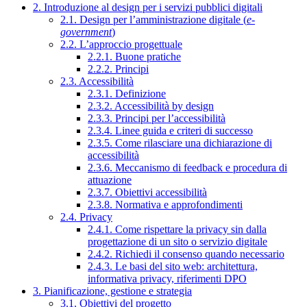
2. Introduzione al design per i servizi pubblici digitali
2.1. Design per l’amministrazione digitale (
e-
government
)
2.2. L’approccio progettuale
2.2.1. Buone pratiche
2.2.2. Principi
2.3. Accessibilità
2.3.1. Definizione
2.3.2. Accessibilità by design
2.3.3. Principi per l’accessibilità
2.3.4. Linee guida e criteri di successo
2.3.5. Come rilasciare una dichiarazione di
accessibilità
2.3.6. Meccanismo di feedback e procedura di
attuazione
2.3.7. Obiettivi accessibilità
2.3.8. Normativa e approfondimenti
2.4. Privacy
2.4.1. Come rispettare la privacy sin dalla
progettazione di un sito o servizio digitale
2.4.2. Richiedi il consenso quando necessario
2.4.3. Le basi del sito web: architettura,
informativa privacy, riferimenti DPO
3. Pianificazione, gestione e strategia
3.1. Obiettivi del progetto