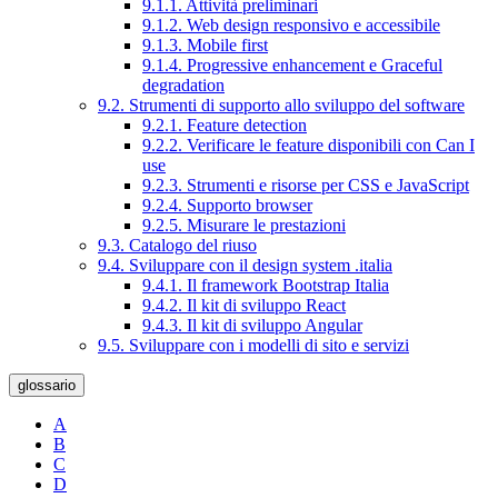
9.1.1. Attività preliminari
9.1.2. Web design responsivo e accessibile
9.1.3. Mobile first
9.1.4. Progressive enhancement e Graceful
degradation
9.2. Strumenti di supporto allo sviluppo del software
9.2.1. Feature detection
9.2.2. Verificare le feature disponibili con Can I
use
9.2.3. Strumenti e risorse per CSS e JavaScript
9.2.4. Supporto browser
9.2.5. Misurare le prestazioni
9.3. Catalogo del riuso
9.4. Sviluppare con il design system .italia
9.4.1. Il framework Bootstrap Italia
9.4.2. Il kit di sviluppo React
9.4.3. Il kit di sviluppo Angular
9.5. Sviluppare con i modelli di sito e servizi
glossario
A
B
C
D