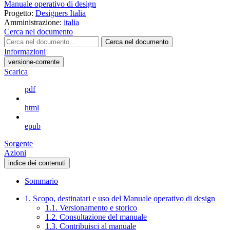
Manuale operativo di design
Progetto:
Designers Italia
Amministrazione:
italia
Cerca nel documento
Cerca nel documento
Informazioni
versione-corrente
Scarica
pdf
html
epub
Sorgente
Azioni
indice dei contenuti
Sommario
1. Scopo, destinatari e uso del Manuale operativo di design
1.1. Versionamento e storico
1.2. Consultazione del manuale
1.3. Contribuisci al manuale