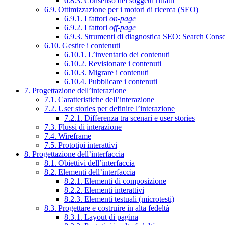
6.8.3. Consenso dei soggetti ritratti
6.9. Ottimizzazione per i motori di ricerca (SEO)
6.9.1. I fattori
on-page
6.9.2. I fattori
off-page
6.9.3. Strumenti di diagnostica SEO: Search Cons
6.10. Gestire i contenuti
6.10.1. L’inventario dei contenuti
6.10.2. Revisionare i contenuti
6.10.3. Migrare i contenuti
6.10.4. Pubblicare i contenuti
7. Progettazione dell’interazione
7.1. Caratteristiche dell’interazione
7.2. User stories per definire l’interazione
7.2.1. Differenza tra scenari e user stories
7.3. Flussi di interazione
7.4. Wireframe
7.5. Prototipi interattivi
8. Progettazione dell’interfaccia
8.1. Obiettivi dell’interfaccia
8.2. Elementi dell’interfaccia
8.2.1. Elementi di composizione
8.2.2. Elementi interattivi
8.2.3. Elementi testuali (microtesti)
8.3. Progettare e costruire in alta fedeltà
8.3.1. Layout di pagina