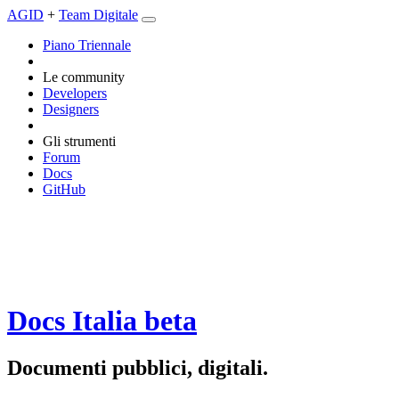
AGID
+
Team Digitale
Piano Triennale
Le community
Developers
Designers
Gli strumenti
Forum
Docs
GitHub
Docs Italia
beta
Documenti pubblici, digitali.