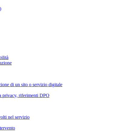
)
ilità
azione
ione di un sito o servizio digitale
va privacy, riferimenti DPO
olti nel servizio
ntervento