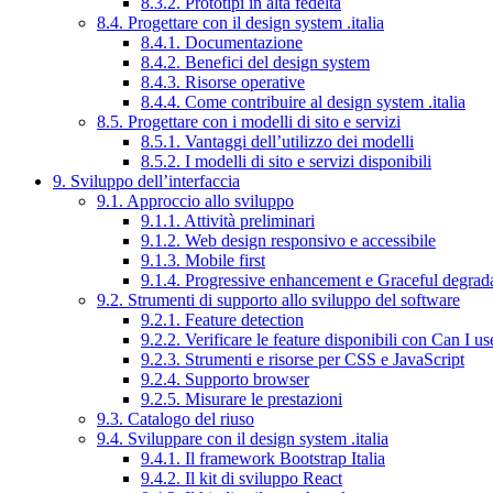
8.3.2. Prototipi in alta fedeltà
8.4. Progettare con il design system .italia
8.4.1. Documentazione
8.4.2. Benefici del design system
8.4.3. Risorse operative
8.4.4. Come contribuire al design system .italia
8.5. Progettare con i modelli di sito e servizi
8.5.1. Vantaggi dell’utilizzo dei modelli
8.5.2. I modelli di sito e servizi disponibili
9. Sviluppo dell’interfaccia
9.1. Approccio allo sviluppo
9.1.1. Attività preliminari
9.1.2. Web design responsivo e accessibile
9.1.3. Mobile first
9.1.4. Progressive enhancement e Graceful degrad
9.2. Strumenti di supporto allo sviluppo del software
9.2.1. Feature detection
9.2.2. Verificare le feature disponibili con Can I us
9.2.3. Strumenti e risorse per CSS e JavaScript
9.2.4. Supporto browser
9.2.5. Misurare le prestazioni
9.3. Catalogo del riuso
9.4. Sviluppare con il design system .italia
9.4.1. Il framework Bootstrap Italia
9.4.2. Il kit di sviluppo React