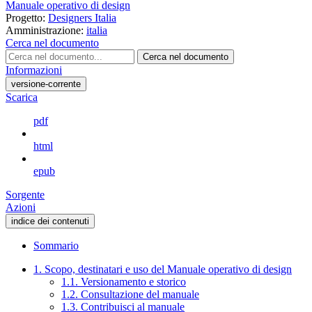
Manuale operativo di design
Progetto:
Designers Italia
Amministrazione:
italia
Cerca nel documento
Cerca nel documento
Informazioni
versione-corrente
Scarica
pdf
html
epub
Sorgente
Azioni
indice dei contenuti
Sommario
1. Scopo, destinatari e uso del Manuale operativo di design
1.1. Versionamento e storico
1.2. Consultazione del manuale
1.3. Contribuisci al manuale