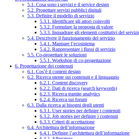
5.1. Cosa sono i servizi e il service design
5.2. Progettare servizi pubblici digitali
5.3. Definire il modello di servizio
5.3.1. Identificare gli attori coinvolti
5.3.2. Formulare la proposta di valore
5.3.3. Inquadrare gli elementi costitutivi del serviz
5.4. Descrivere il funzionamento del servizio
5.4.1. Mappare l’ecosistema
5.4.2. Rappresentare i flussi di servizio
5.5. Co-progettare le soluzioni
5.5.1. Workshop di co-progettazione
6. Progettazione dei contenuti
6.1. Cos’è il content design
6.2. Ricerca utente sui contenuti e il linguaggio
6.2.1. Content discovery
6.2.2. Dati di ricerca (search keywords)
6.2.3. Ricerca tramite analytics
6.2.4. Ricerca sui forum
6.3. Dalla ricerca ai bisogni degli utenti
6.3.1. User stories per definire i contenuti
6.3.2. Job stories per definire i contenuti
6.3.3. Criteri di accettazione
6.4. Architettura dell’informazione
6.4.1. Definire l’architettura dell’informazione
6.4.2. Alberatura