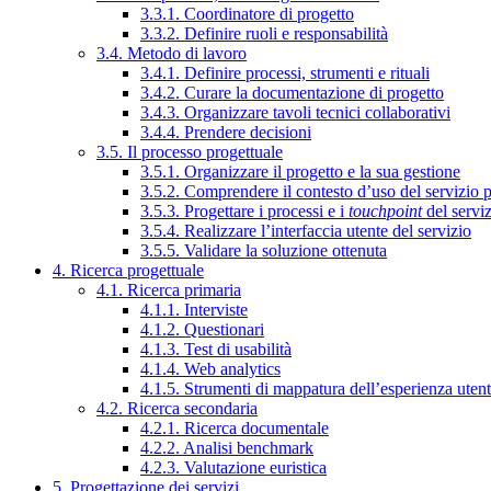
3.3.1. Coordinatore di progetto
3.3.2. Definire ruoli e responsabilità
3.4. Metodo di lavoro
3.4.1. Definire processi, strumenti e rituali
3.4.2. Curare la documentazione di progetto
3.4.3. Organizzare tavoli tecnici collaborativi
3.4.4. Prendere decisioni
3.5. Il processo progettuale
3.5.1. Organizzare il progetto e la sua gestione
3.5.2. Comprendere il contesto d’uso del servizio 
3.5.3. Progettare i processi e i
touchpoint
del servi
3.5.4. Realizzare l’interfaccia utente del servizio
3.5.5. Validare la soluzione ottenuta
4. Ricerca progettuale
4.1. Ricerca primaria
4.1.1. Interviste
4.1.2. Questionari
4.1.3. Test di usabilità
4.1.4. Web analytics
4.1.5. Strumenti di mappatura dell’esperienza uten
4.2. Ricerca secondaria
4.2.1. Ricerca documentale
4.2.2. Analisi benchmark
4.2.3. Valutazione euristica
5. Progettazione dei servizi