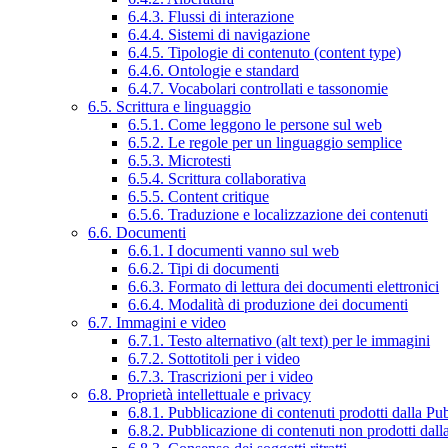
6.4.3. Flussi di interazione
6.4.4. Sistemi di navigazione
6.4.5. Tipologie di contenuto (content type)
6.4.6. Ontologie e standard
6.4.7. Vocabolari controllati e tassonomie
6.5. Scrittura e linguaggio
6.5.1. Come leggono le persone sul web
6.5.2. Le regole per un linguaggio semplice
6.5.3. Microtesti
6.5.4. Scrittura collaborativa
6.5.5. Content critique
6.5.6. Traduzione e localizzazione dei contenuti
6.6. Documenti
6.6.1. I documenti vanno sul web
6.6.2. Tipi di documenti
6.6.3. Formato di lettura dei documenti elettronici
6.6.4. Modalità di produzione dei documenti
6.7. Immagini e video
6.7.1. Testo alternativo (alt text) per le immagini
6.7.2. Sottotitoli per i video
6.7.3. Trascrizioni per i video
6.8. Proprietà intellettuale e privacy
6.8.1. Pubblicazione di contenuti prodotti dalla P
6.8.2. Pubblicazione di contenuti non prodotti dal