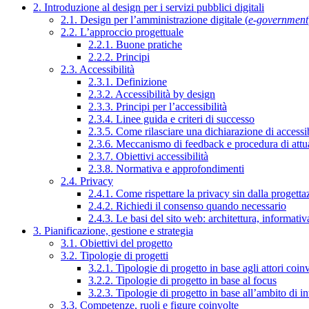
2. Introduzione al design per i servizi pubblici digitali
2.1. Design per l’amministrazione digitale (
e-government
2.2. L’approccio progettuale
2.2.1. Buone pratiche
2.2.2. Principi
2.3. Accessibilità
2.3.1. Definizione
2.3.2. Accessibilità by design
2.3.3. Principi per l’accessibilità
2.3.4. Linee guida e criteri di successo
2.3.5. Come rilasciare una dichiarazione di accessib
2.3.6. Meccanismo di feedback e procedura di attu
2.3.7. Obiettivi accessibilità
2.3.8. Normativa e approfondimenti
2.4. Privacy
2.4.1. Come rispettare la privacy sin dalla progettaz
2.4.2. Richiedi il consenso quando necessario
2.4.3. Le basi del sito web: architettura, informati
3. Pianificazione, gestione e strategia
3.1. Obiettivi del progetto
3.2. Tipologie di progetti
3.2.1. Tipologie di progetto in base agli attori coinv
3.2.2. Tipologie di progetto in base al focus
3.2.3. Tipologie di progetto in base all’ambito di i
3.3. Competenze, ruoli e figure coinvolte