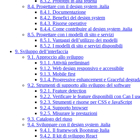
8.3.2. Prototipi in alta fedeltà
8.4. Progettare con il design system .italia
8.4.1. Documentazione
8.4.2. Benefici del design system
8.4.3. Risorse operative
8.4.4. Come contribuire al design system .italia
8.5. Progettare con i modelli di sito e servizi
8.5.1. Vantaggi dell’utilizzo dei modelli
8.5.2. I modelli di sito e servizi disponibili
9. Sviluppo dell’interfaccia
9.1. Approccio allo sviluppo
9.1.1. Attività preliminari
9.1.2. Web design responsivo e accessibile
9.1.3. Mobile first
9.1.4. Progressive enhancement e Graceful degrad
9.2. Strumenti di supporto allo sviluppo del software
9.2.1. Feature detection
9.2.2. Verificare le feature disponibili con Can I us
9.2.3. Strumenti e risorse per CSS e JavaScript
9.2.4. Supporto browser
9.2.5. Misurare le prestazioni
9.3. Catalogo del riuso
9.4. Sviluppare con il design system .italia
9.4.1. Il framework Bootstrap Italia
9.4.2. Il kit di sviluppo React