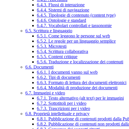
6.4.3. Flussi di interazione
6.4.4. Sistemi di navigazione
6.4.5. Tipologie di contenuto (content type)
6.4.6. Ontologie e standard
6.4.7. Vocabolari controllati e tassonomie
6.5. Scrittura e linguaggio
6.5.1. Come leggono le persone sul web
6.5.2. Le regole per un linguaggio semplice
6.5.3. Microtesti
6.5.4. Scrittura collaborativa
6.5.5. Content critique
6.5.6. Traduzione e localizzazione dei contenuti
6.6. Documenti
6.6.1. I documenti vanno sul web
6.6.2. Tipi di documenti
6.6.3. Formato di lettura dei documenti elettronici
6.6.4. Modalità di produzione dei documenti
6.7. Immagini e video
6.7.1. Testo alternativo (alt text) per le immagini
6.7.2. Sottotitoli per i video
6.7.3. Trascrizioni per i video
6.8. Proprietà intellettuale e privacy
6.8.1. Pubblicazione di contenuti prodotti dalla P
6.8.2. Pubblicazione di contenuti non prodotti dal