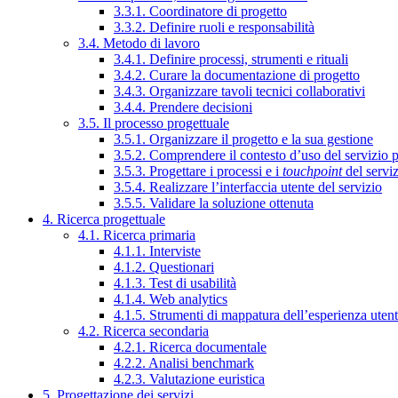
3.3.1. Coordinatore di progetto
3.3.2. Definire ruoli e responsabilità
3.4. Metodo di lavoro
3.4.1. Definire processi, strumenti e rituali
3.4.2. Curare la documentazione di progetto
3.4.3. Organizzare tavoli tecnici collaborativi
3.4.4. Prendere decisioni
3.5. Il processo progettuale
3.5.1. Organizzare il progetto e la sua gestione
3.5.2. Comprendere il contesto d’uso del servizio 
3.5.3. Progettare i processi e i
touchpoint
del servi
3.5.4. Realizzare l’interfaccia utente del servizio
3.5.5. Validare la soluzione ottenuta
4. Ricerca progettuale
4.1. Ricerca primaria
4.1.1. Interviste
4.1.2. Questionari
4.1.3. Test di usabilità
4.1.4. Web analytics
4.1.5. Strumenti di mappatura dell’esperienza uten
4.2. Ricerca secondaria
4.2.1. Ricerca documentale
4.2.2. Analisi benchmark
4.2.3. Valutazione euristica
5. Progettazione dei servizi