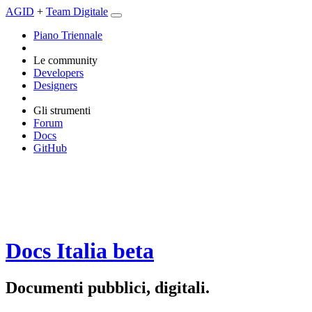
AGID
+
Team Digitale
Piano Triennale
Le community
Developers
Designers
Gli strumenti
Forum
Docs
GitHub
Docs Italia
beta
Documenti pubblici, digitali.