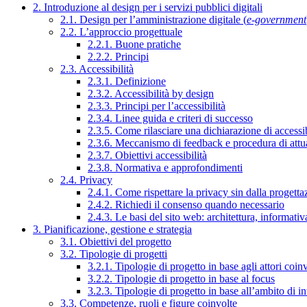
2. Introduzione al design per i servizi pubblici digitali
2.1. Design per l’amministrazione digitale (
e-government
2.2. L’approccio progettuale
2.2.1. Buone pratiche
2.2.2. Principi
2.3. Accessibilità
2.3.1. Definizione
2.3.2. Accessibilità by design
2.3.3. Principi per l’accessibilità
2.3.4. Linee guida e criteri di successo
2.3.5. Come rilasciare una dichiarazione di accessib
2.3.6. Meccanismo di feedback e procedura di attu
2.3.7. Obiettivi accessibilità
2.3.8. Normativa e approfondimenti
2.4. Privacy
2.4.1. Come rispettare la privacy sin dalla progettaz
2.4.2. Richiedi il consenso quando necessario
2.4.3. Le basi del sito web: architettura, informati
3. Pianificazione, gestione e strategia
3.1. Obiettivi del progetto
3.2. Tipologie di progetti
3.2.1. Tipologie di progetto in base agli attori coinv
3.2.2. Tipologie di progetto in base al focus
3.2.3. Tipologie di progetto in base all’ambito di i
3.3. Competenze, ruoli e figure coinvolte