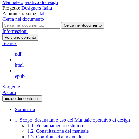
Manuale operativo di design
Progetto:
Designers Italia
Amministrazione:
italia
Cerca nel documento
Cerca nel documento
Informazioni
versione-corrente
Scarica
pdf
html
epub
Sorgente
Azioni
indice dei contenuti
Sommario
1. Scopo, destinatari e uso del Manuale operativo di design
1.1. Versionamento e storico
1.2. Consultazione del manuale
1.3. Contribuisci al manuale