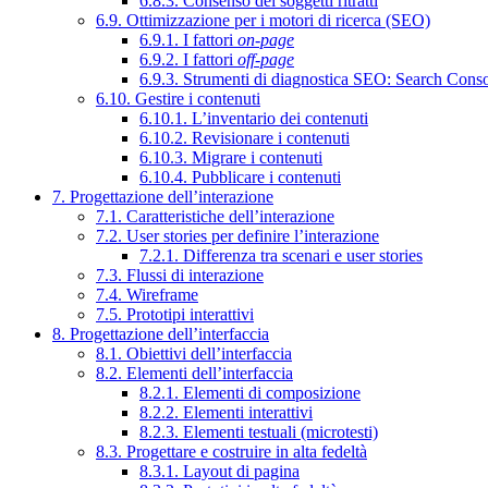
6.8.3. Consenso dei soggetti ritratti
6.9. Ottimizzazione per i motori di ricerca (SEO)
6.9.1. I fattori
on-page
6.9.2. I fattori
off-page
6.9.3. Strumenti di diagnostica SEO: Search Cons
6.10. Gestire i contenuti
6.10.1. L’inventario dei contenuti
6.10.2. Revisionare i contenuti
6.10.3. Migrare i contenuti
6.10.4. Pubblicare i contenuti
7. Progettazione dell’interazione
7.1. Caratteristiche dell’interazione
7.2. User stories per definire l’interazione
7.2.1. Differenza tra scenari e user stories
7.3. Flussi di interazione
7.4. Wireframe
7.5. Prototipi interattivi
8. Progettazione dell’interfaccia
8.1. Obiettivi dell’interfaccia
8.2. Elementi dell’interfaccia
8.2.1. Elementi di composizione
8.2.2. Elementi interattivi
8.2.3. Elementi testuali (microtesti)
8.3. Progettare e costruire in alta fedeltà
8.3.1. Layout di pagina