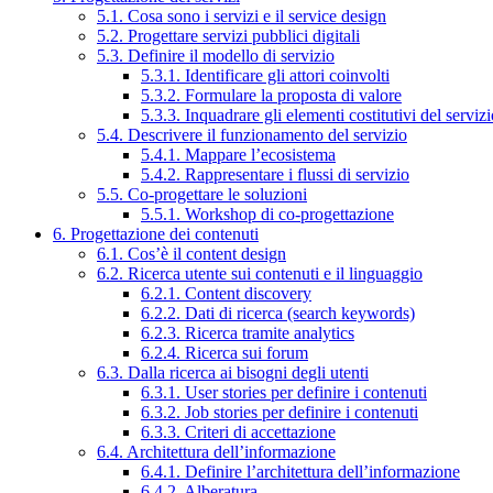
5.1. Cosa sono i servizi e il service design
5.2. Progettare servizi pubblici digitali
5.3. Definire il modello di servizio
5.3.1. Identificare gli attori coinvolti
5.3.2. Formulare la proposta di valore
5.3.3. Inquadrare gli elementi costitutivi del serviz
5.4. Descrivere il funzionamento del servizio
5.4.1. Mappare l’ecosistema
5.4.2. Rappresentare i flussi di servizio
5.5. Co-progettare le soluzioni
5.5.1. Workshop di co-progettazione
6. Progettazione dei contenuti
6.1. Cos’è il content design
6.2. Ricerca utente sui contenuti e il linguaggio
6.2.1. Content discovery
6.2.2. Dati di ricerca (search keywords)
6.2.3. Ricerca tramite analytics
6.2.4. Ricerca sui forum
6.3. Dalla ricerca ai bisogni degli utenti
6.3.1. User stories per definire i contenuti
6.3.2. Job stories per definire i contenuti
6.3.3. Criteri di accettazione
6.4. Architettura dell’informazione
6.4.1. Definire l’architettura dell’informazione
6.4.2. Alberatura