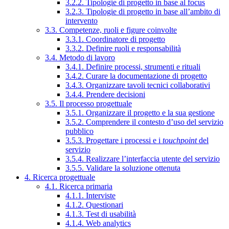
3.2.2. Tipologie di progetto in base al focus
3.2.3. Tipologie di progetto in base all’ambito di
intervento
3.3. Competenze, ruoli e figure coinvolte
3.3.1. Coordinatore di progetto
3.3.2. Definire ruoli e responsabilità
3.4. Metodo di lavoro
3.4.1. Definire processi, strumenti e rituali
3.4.2. Curare la documentazione di progetto
3.4.3. Organizzare tavoli tecnici collaborativi
3.4.4. Prendere decisioni
3.5. Il processo progettuale
3.5.1. Organizzare il progetto e la sua gestione
3.5.2. Comprendere il contesto d’uso del servizio
pubblico
3.5.3. Progettare i processi e i
touchpoint
del
servizio
3.5.4. Realizzare l’interfaccia utente del servizio
3.5.5. Validare la soluzione ottenuta
4. Ricerca progettuale
4.1. Ricerca primaria
4.1.1. Interviste
4.1.2. Questionari
4.1.3. Test di usabilità
4.1.4. Web analytics