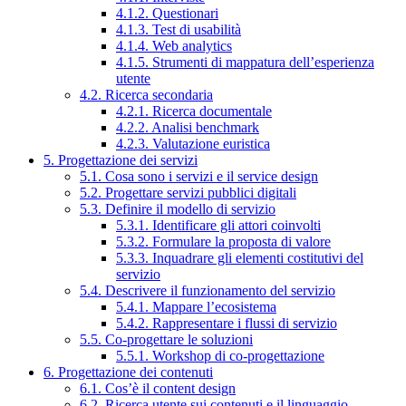
4.1.2. Questionari
4.1.3. Test di usabilità
4.1.4. Web analytics
4.1.5. Strumenti di mappatura dell’esperienza
utente
4.2. Ricerca secondaria
4.2.1. Ricerca documentale
4.2.2. Analisi benchmark
4.2.3. Valutazione euristica
5. Progettazione dei servizi
5.1. Cosa sono i servizi e il service design
5.2. Progettare servizi pubblici digitali
5.3. Definire il modello di servizio
5.3.1. Identificare gli attori coinvolti
5.3.2. Formulare la proposta di valore
5.3.3. Inquadrare gli elementi costitutivi del
servizio
5.4. Descrivere il funzionamento del servizio
5.4.1. Mappare l’ecosistema
5.4.2. Rappresentare i flussi di servizio
5.5. Co-progettare le soluzioni
5.5.1. Workshop di co-progettazione
6. Progettazione dei contenuti
6.1. Cos’è il content design
6.2. Ricerca utente sui contenuti e il linguaggio