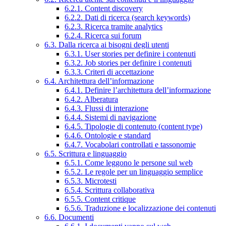
6.2.1. Content discovery
6.2.2. Dati di ricerca (search keywords)
6.2.3. Ricerca tramite analytics
6.2.4. Ricerca sui forum
6.3. Dalla ricerca ai bisogni degli utenti
6.3.1. User stories per definire i contenuti
6.3.2. Job stories per definire i contenuti
6.3.3. Criteri di accettazione
6.4. Architettura dell’informazione
6.4.1. Definire l’architettura dell’informazione
6.4.2. Alberatura
6.4.3. Flussi di interazione
6.4.4. Sistemi di navigazione
6.4.5. Tipologie di contenuto (content type)
6.4.6. Ontologie e standard
6.4.7. Vocabolari controllati e tassonomie
6.5. Scrittura e linguaggio
6.5.1. Come leggono le persone sul web
6.5.2. Le regole per un linguaggio semplice
6.5.3. Microtesti
6.5.4. Scrittura collaborativa
6.5.5. Content critique
6.5.6. Traduzione e localizzazione dei contenuti
6.6. Documenti