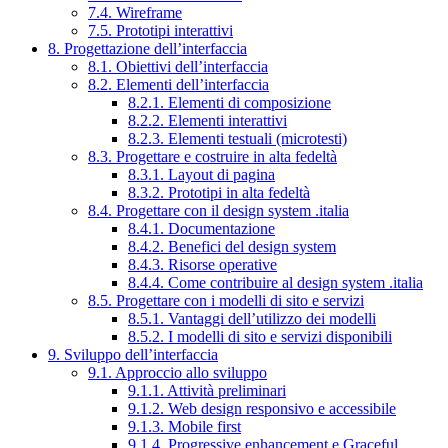
7.4. Wireframe
7.5. Prototipi interattivi
8. Progettazione dell’interfaccia
8.1. Obiettivi dell’interfaccia
8.2. Elementi dell’interfaccia
8.2.1. Elementi di composizione
8.2.2. Elementi interattivi
8.2.3. Elementi testuali (microtesti)
8.3. Progettare e costruire in alta fedeltà
8.3.1. Layout di pagina
8.3.2. Prototipi in alta fedeltà
8.4. Progettare con il design system .italia
8.4.1. Documentazione
8.4.2. Benefici del design system
8.4.3. Risorse operative
8.4.4. Come contribuire al design system .italia
8.5. Progettare con i modelli di sito e servizi
8.5.1. Vantaggi dell’utilizzo dei modelli
8.5.2. I modelli di sito e servizi disponibili
9. Sviluppo dell’interfaccia
9.1. Approccio allo sviluppo
9.1.1. Attività preliminari
9.1.2. Web design responsivo e accessibile
9.1.3. Mobile first
9.1.4. Progressive enhancement e Graceful