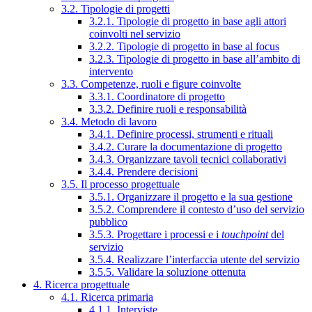
3.2. Tipologie di progetti
3.2.1. Tipologie di progetto in base agli attori
coinvolti nel servizio
3.2.2. Tipologie di progetto in base al focus
3.2.3. Tipologie di progetto in base all’ambito di
intervento
3.3. Competenze, ruoli e figure coinvolte
3.3.1. Coordinatore di progetto
3.3.2. Definire ruoli e responsabilità
3.4. Metodo di lavoro
3.4.1. Definire processi, strumenti e rituali
3.4.2. Curare la documentazione di progetto
3.4.3. Organizzare tavoli tecnici collaborativi
3.4.4. Prendere decisioni
3.5. Il processo progettuale
3.5.1. Organizzare il progetto e la sua gestione
3.5.2. Comprendere il contesto d’uso del servizio
pubblico
3.5.3. Progettare i processi e i
touchpoint
del
servizio
3.5.4. Realizzare l’interfaccia utente del servizio
3.5.5. Validare la soluzione ottenuta
4. Ricerca progettuale
4.1. Ricerca primaria
4.1.1. Interviste