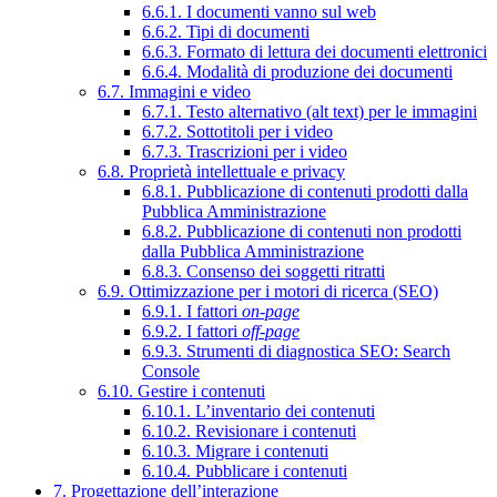
6.6.1. I documenti vanno sul web
6.6.2. Tipi di documenti
6.6.3. Formato di lettura dei documenti elettronici
6.6.4. Modalità di produzione dei documenti
6.7. Immagini e video
6.7.1. Testo alternativo (alt text) per le immagini
6.7.2. Sottotitoli per i video
6.7.3. Trascrizioni per i video
6.8. Proprietà intellettuale e privacy
6.8.1. Pubblicazione di contenuti prodotti dalla
Pubblica Amministrazione
6.8.2. Pubblicazione di contenuti non prodotti
dalla Pubblica Amministrazione
6.8.3. Consenso dei soggetti ritratti
6.9. Ottimizzazione per i motori di ricerca (SEO)
6.9.1. I fattori
on-page
6.9.2. I fattori
off-page
6.9.3. Strumenti di diagnostica SEO: Search
Console
6.10. Gestire i contenuti
6.10.1. L’inventario dei contenuti
6.10.2. Revisionare i contenuti
6.10.3. Migrare i contenuti
6.10.4. Pubblicare i contenuti
7. Progettazione dell’interazione