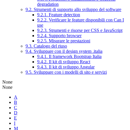
degradation
9.2. Strumenti di supporto allo sviluppo del software
9.2.1. Feature detection
9.2.2. Verificare le feature disponibili con Can I
use
9.2.3. Strumenti e risorse per CSS e JavaScript
9.2.4. Supporto browser
9.2.5. Misurare le prestazioni
9.3. Catalogo del riuso
9.4. Sviluppare con il design system .italia
9.4.1. Il framework Bootstrap Italia
9.4.2. Il kit di sviluppo React
9.4.3. Il kit di sviluppo Angular
9.5. Sviluppare con i modelli di sito e servizi
None
None
A
B
C
D
E
I
M