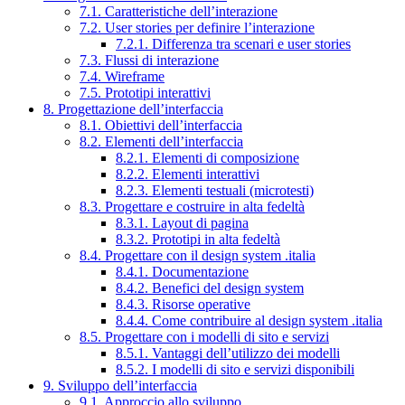
7.1. Caratteristiche dell’interazione
7.2. User stories per definire l’interazione
7.2.1. Differenza tra scenari e user stories
7.3. Flussi di interazione
7.4. Wireframe
7.5. Prototipi interattivi
8. Progettazione dell’interfaccia
8.1. Obiettivi dell’interfaccia
8.2. Elementi dell’interfaccia
8.2.1. Elementi di composizione
8.2.2. Elementi interattivi
8.2.3. Elementi testuali (microtesti)
8.3. Progettare e costruire in alta fedeltà
8.3.1. Layout di pagina
8.3.2. Prototipi in alta fedeltà
8.4. Progettare con il design system .italia
8.4.1. Documentazione
8.4.2. Benefici del design system
8.4.3. Risorse operative
8.4.4. Come contribuire al design system .italia
8.5. Progettare con i modelli di sito e servizi
8.5.1. Vantaggi dell’utilizzo dei modelli
8.5.2. I modelli di sito e servizi disponibili
9. Sviluppo dell’interfaccia
9.1. Approccio allo sviluppo