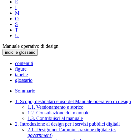
E
I
M
O
S
T
U
Manuale operativo di design
indici e glossario
contenuti
figure
tabelle
glossario
Sommario
1. Scopo, destinatari e uso del Manuale operativo di design
1.1. Versionamento e storico
1.2. Consultazione del manuale
1.3. Contribuisci al manuale
2. Introduzione al design per i servizi pubblici digitali
2.1. Design per l’amministrazione digitale (
e-
government
)