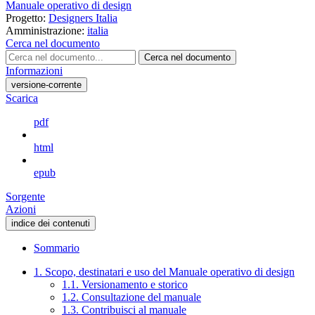
Manuale operativo di design
Progetto:
Designers Italia
Amministrazione:
italia
Cerca nel documento
Cerca nel documento
Informazioni
versione-corrente
Scarica
pdf
html
epub
Sorgente
Azioni
indice dei contenuti
Sommario
1. Scopo, destinatari e uso del Manuale operativo di design
1.1. Versionamento e storico
1.2. Consultazione del manuale
1.3. Contribuisci al manuale