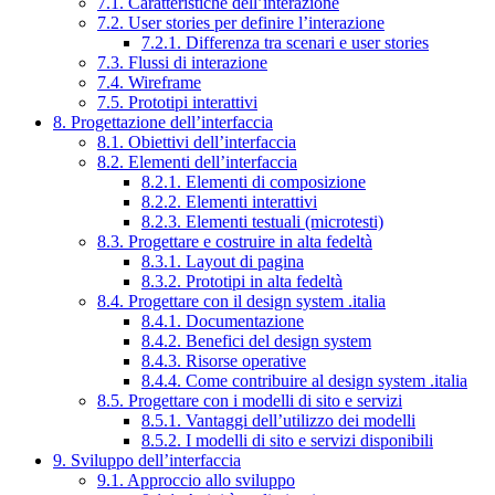
7.1. Caratteristiche dell’interazione
7.2. User stories per definire l’interazione
7.2.1. Differenza tra scenari e user stories
7.3. Flussi di interazione
7.4. Wireframe
7.5. Prototipi interattivi
8. Progettazione dell’interfaccia
8.1. Obiettivi dell’interfaccia
8.2. Elementi dell’interfaccia
8.2.1. Elementi di composizione
8.2.2. Elementi interattivi
8.2.3. Elementi testuali (microtesti)
8.3. Progettare e costruire in alta fedeltà
8.3.1. Layout di pagina
8.3.2. Prototipi in alta fedeltà
8.4. Progettare con il design system .italia
8.4.1. Documentazione
8.4.2. Benefici del design system
8.4.3. Risorse operative
8.4.4. Come contribuire al design system .italia
8.5. Progettare con i modelli di sito e servizi
8.5.1. Vantaggi dell’utilizzo dei modelli
8.5.2. I modelli di sito e servizi disponibili
9. Sviluppo dell’interfaccia
9.1. Approccio allo sviluppo