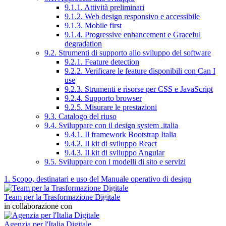
9.1.1. Attività preliminari
9.1.2. Web design responsivo e accessibile
9.1.3. Mobile first
9.1.4. Progressive enhancement e Graceful
degradation
9.2. Strumenti di supporto allo sviluppo del software
9.2.1. Feature detection
9.2.2. Verificare le feature disponibili con Can I
use
9.2.3. Strumenti e risorse per CSS e JavaScript
9.2.4. Supporto browser
9.2.5. Misurare le prestazioni
9.3. Catalogo del riuso
9.4. Sviluppare con il design system .italia
9.4.1. Il framework Bootstrap Italia
9.4.2. Il kit di sviluppo React
9.4.3. Il kit di sviluppo Angular
9.5. Sviluppare con i modelli di sito e servizi
1. Scopo, destinatari e uso del Manuale operativo di design
Team per la Trasformazione Digitale
in collaborazione con
Agenzia per l'Italia Digitale