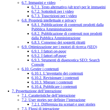
6.7. Immagini e video
6.7.1. Testo alternativo (alt text) per le immagini
6.7.2. Sottotitoli per i video
6.7.3. Trascrizioni per i video
6.8. Proprietà intellettuale e privacy
6.8.1. Pubblicazione di contenuti prodotti dalla
Pubblica Amministrazione
6.8.2. Pubblicazione di contenuti non prodotti
dalla Pubblica Amministrazione
6.8.3. Consenso dei soggetti ritratti
6.9. Ottimizzazione per i motori di ricerca (SEO)
6.9.1. I fattori
on-page
6.9.2. I fattori
off-page
6.9.3. Strumenti di diagnostica SEO: Search
Console
6.10. Gestire i contenuti
6.10.1. L’inventario dei contenuti
6.10.2. Revisionare i contenuti
6.10.3. Migrare i contenuti
6.10.4. Pubblicare i contenuti
7. Progettazione dell’interazione
7.1. Caratteristiche dell’interazione
7.2. User stories per definire l’interazione
7.2.1. Differenza tra scenari e user stories
7.3. Flussi di interazione