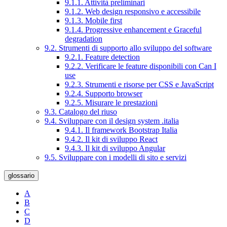
9.1.1. Attività preliminari
9.1.2. Web design responsivo e accessibile
9.1.3. Mobile first
9.1.4. Progressive enhancement e Graceful
degradation
9.2. Strumenti di supporto allo sviluppo del software
9.2.1. Feature detection
9.2.2. Verificare le feature disponibili con Can I
use
9.2.3. Strumenti e risorse per CSS e JavaScript
9.2.4. Supporto browser
9.2.5. Misurare le prestazioni
9.3. Catalogo del riuso
9.4. Sviluppare con il design system .italia
9.4.1. Il framework Bootstrap Italia
9.4.2. Il kit di sviluppo React
9.4.3. Il kit di sviluppo Angular
9.5. Sviluppare con i modelli di sito e servizi
glossario
A
B
C
D