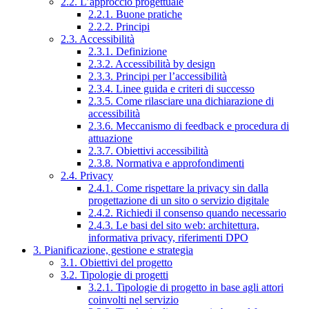
2.2. L’approccio progettuale
2.2.1. Buone pratiche
2.2.2. Principi
2.3. Accessibilità
2.3.1. Definizione
2.3.2. Accessibilità by design
2.3.3. Principi per l’accessibilità
2.3.4. Linee guida e criteri di successo
2.3.5. Come rilasciare una dichiarazione di
accessibilità
2.3.6. Meccanismo di feedback e procedura di
attuazione
2.3.7. Obiettivi accessibilità
2.3.8. Normativa e approfondimenti
2.4. Privacy
2.4.1. Come rispettare la privacy sin dalla
progettazione di un sito o servizio digitale
2.4.2. Richiedi il consenso quando necessario
2.4.3. Le basi del sito web: architettura,
informativa privacy, riferimenti DPO
3. Pianificazione, gestione e strategia
3.1. Obiettivi del progetto
3.2. Tipologie di progetti
3.2.1. Tipologie di progetto in base agli attori
coinvolti nel servizio