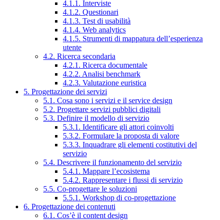
4.1.1. Interviste
4.1.2. Questionari
4.1.3. Test di usabilità
4.1.4. Web analytics
4.1.5. Strumenti di mappatura dell’esperienza
utente
4.2. Ricerca secondaria
4.2.1. Ricerca documentale
4.2.2. Analisi benchmark
4.2.3. Valutazione euristica
5. Progettazione dei servizi
5.1. Cosa sono i servizi e il service design
5.2. Progettare servizi pubblici digitali
5.3. Definire il modello di servizio
5.3.1. Identificare gli attori coinvolti
5.3.2. Formulare la proposta di valore
5.3.3. Inquadrare gli elementi costitutivi del
servizio
5.4. Descrivere il funzionamento del servizio
5.4.1. Mappare l’ecosistema
5.4.2. Rappresentare i flussi di servizio
5.5. Co-progettare le soluzioni
5.5.1. Workshop di co-progettazione
6. Progettazione dei contenuti
6.1. Cos’è il content design