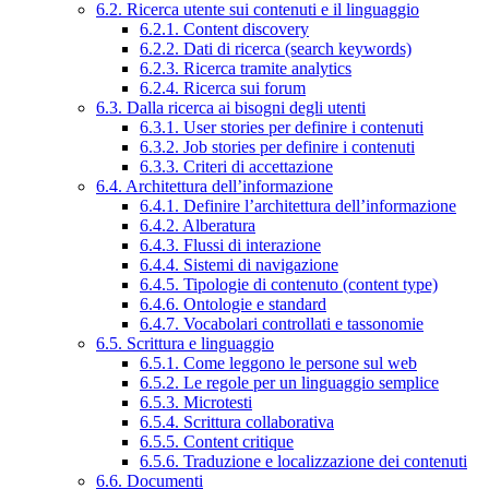
6.2. Ricerca utente sui contenuti e il linguaggio
6.2.1. Content discovery
6.2.2. Dati di ricerca (search keywords)
6.2.3. Ricerca tramite analytics
6.2.4. Ricerca sui forum
6.3. Dalla ricerca ai bisogni degli utenti
6.3.1. User stories per definire i contenuti
6.3.2. Job stories per definire i contenuti
6.3.3. Criteri di accettazione
6.4. Architettura dell’informazione
6.4.1. Definire l’architettura dell’informazione
6.4.2. Alberatura
6.4.3. Flussi di interazione
6.4.4. Sistemi di navigazione
6.4.5. Tipologie di contenuto (content type)
6.4.6. Ontologie e standard
6.4.7. Vocabolari controllati e tassonomie
6.5. Scrittura e linguaggio
6.5.1. Come leggono le persone sul web
6.5.2. Le regole per un linguaggio semplice
6.5.3. Microtesti
6.5.4. Scrittura collaborativa
6.5.5. Content critique
6.5.6. Traduzione e localizzazione dei contenuti
6.6. Documenti