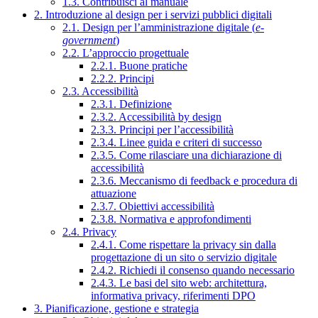
1.3. Contribuisci al manuale
2. Introduzione al design per i servizi pubblici digitali
2.1. Design per l’amministrazione digitale (
e-
government
)
2.2. L’approccio progettuale
2.2.1. Buone pratiche
2.2.2. Principi
2.3. Accessibilità
2.3.1. Definizione
2.3.2. Accessibilità by design
2.3.3. Principi per l’accessibilità
2.3.4. Linee guida e criteri di successo
2.3.5. Come rilasciare una dichiarazione di
accessibilità
2.3.6. Meccanismo di feedback e procedura di
attuazione
2.3.7. Obiettivi accessibilità
2.3.8. Normativa e approfondimenti
2.4. Privacy
2.4.1. Come rispettare la privacy sin dalla
progettazione di un sito o servizio digitale
2.4.2. Richiedi il consenso quando necessario
2.4.3. Le basi del sito web: architettura,
informativa privacy, riferimenti DPO
3. Pianificazione, gestione e strategia