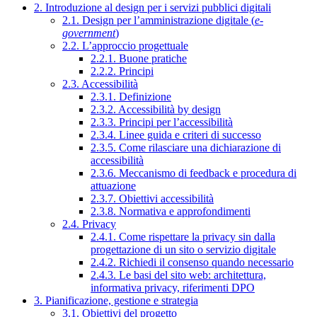
2. Introduzione al design per i servizi pubblici digitali
2.1. Design per l’amministrazione digitale (
e-
government
)
2.2. L’approccio progettuale
2.2.1. Buone pratiche
2.2.2. Principi
2.3. Accessibilità
2.3.1. Definizione
2.3.2. Accessibilità by design
2.3.3. Principi per l’accessibilità
2.3.4. Linee guida e criteri di successo
2.3.5. Come rilasciare una dichiarazione di
accessibilità
2.3.6. Meccanismo di feedback e procedura di
attuazione
2.3.7. Obiettivi accessibilità
2.3.8. Normativa e approfondimenti
2.4. Privacy
2.4.1. Come rispettare la privacy sin dalla
progettazione di un sito o servizio digitale
2.4.2. Richiedi il consenso quando necessario
2.4.3. Le basi del sito web: architettura,
informativa privacy, riferimenti DPO
3. Pianificazione, gestione e strategia
3.1. Obiettivi del progetto