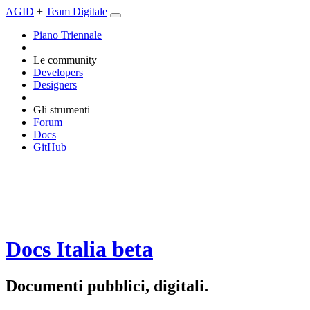
AGID
+
Team Digitale
Piano Triennale
Le community
Developers
Designers
Gli strumenti
Forum
Docs
GitHub
Docs Italia
beta
Documenti pubblici, digitali.