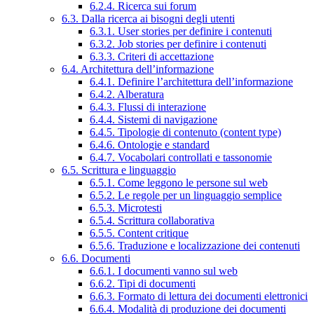
6.2.4. Ricerca sui forum
6.3. Dalla ricerca ai bisogni degli utenti
6.3.1. User stories per definire i contenuti
6.3.2. Job stories per definire i contenuti
6.3.3. Criteri di accettazione
6.4. Architettura dell’informazione
6.4.1. Definire l’architettura dell’informazione
6.4.2. Alberatura
6.4.3. Flussi di interazione
6.4.4. Sistemi di navigazione
6.4.5. Tipologie di contenuto (content type)
6.4.6. Ontologie e standard
6.4.7. Vocabolari controllati e tassonomie
6.5. Scrittura e linguaggio
6.5.1. Come leggono le persone sul web
6.5.2. Le regole per un linguaggio semplice
6.5.3. Microtesti
6.5.4. Scrittura collaborativa
6.5.5. Content critique
6.5.6. Traduzione e localizzazione dei contenuti
6.6. Documenti
6.6.1. I documenti vanno sul web
6.6.2. Tipi di documenti
6.6.3. Formato di lettura dei documenti elettronici
6.6.4. Modalità di produzione dei documenti