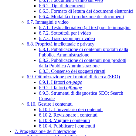
6.6.1. I documenti vanno sul web
6.6.2. Tipi di documenti
6.6.3. Formato di lettura dei documenti elettronici
6.6.4. Modalità di produzione dei documenti
6.7. Immagini e video
6.7.1. Testo alternativo (alt text) per le immagini
6.7.2. Sottotitoli per i video
6.7.3. Trascrizioni per i video
6.8. Proprietà intellettuale e privacy
6.8.1. Pubblicazione di contenuti prodotti dalla
Pubblica Amministrazione
6.8.2. Pubblicazione di contenuti non prodotti
dalla Pubblica Amministrazione
6.8.3. Consenso dei soggetti ritratti
6.9. Ottimizzazione per i motori di ricerca (SEO)
6.9.1. I fattori
on-page
6.9.2. I fattori
off-page
6.9.3. Strumenti di diagnostica SEO: Search
Console
6.10. Gestire i contenuti
6.10.1. L’inventario dei contenuti
6.10.2. Revisionare i contenuti
6.10.3. Migrare i contenuti
6.10.4. Pubblicare i contenuti
7. Progettazione dell’interazione