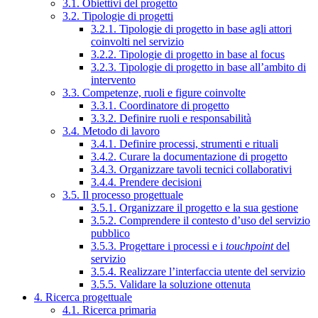
3.1. Obiettivi del progetto
3.2. Tipologie di progetti
3.2.1. Tipologie di progetto in base agli attori
coinvolti nel servizio
3.2.2. Tipologie di progetto in base al focus
3.2.3. Tipologie di progetto in base all’ambito di
intervento
3.3. Competenze, ruoli e figure coinvolte
3.3.1. Coordinatore di progetto
3.3.2. Definire ruoli e responsabilità
3.4. Metodo di lavoro
3.4.1. Definire processi, strumenti e rituali
3.4.2. Curare la documentazione di progetto
3.4.3. Organizzare tavoli tecnici collaborativi
3.4.4. Prendere decisioni
3.5. Il processo progettuale
3.5.1. Organizzare il progetto e la sua gestione
3.5.2. Comprendere il contesto d’uso del servizio
pubblico
3.5.3. Progettare i processi e i
touchpoint
del
servizio
3.5.4. Realizzare l’interfaccia utente del servizio
3.5.5. Validare la soluzione ottenuta
4. Ricerca progettuale
4.1. Ricerca primaria