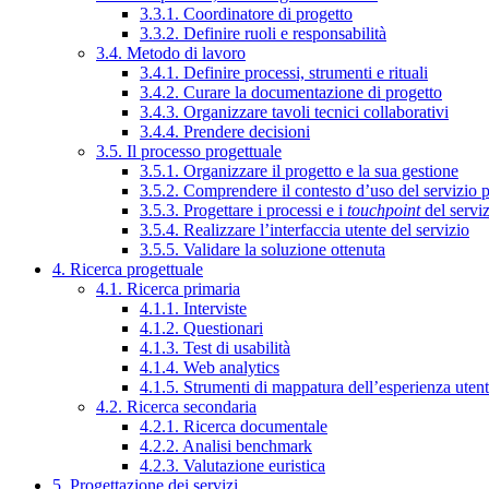
3.3.1. Coordinatore di progetto
3.3.2. Definire ruoli e responsabilità
3.4. Metodo di lavoro
3.4.1. Definire processi, strumenti e rituali
3.4.2. Curare la documentazione di progetto
3.4.3. Organizzare tavoli tecnici collaborativi
3.4.4. Prendere decisioni
3.5. Il processo progettuale
3.5.1. Organizzare il progetto e la sua gestione
3.5.2. Comprendere il contesto d’uso del servizio 
3.5.3. Progettare i processi e i
touchpoint
del servi
3.5.4. Realizzare l’interfaccia utente del servizio
3.5.5. Validare la soluzione ottenuta
4. Ricerca progettuale
4.1. Ricerca primaria
4.1.1. Interviste
4.1.2. Questionari
4.1.3. Test di usabilità
4.1.4. Web analytics
4.1.5. Strumenti di mappatura dell’esperienza uten
4.2. Ricerca secondaria
4.2.1. Ricerca documentale
4.2.2. Analisi benchmark
4.2.3. Valutazione euristica
5. Progettazione dei servizi