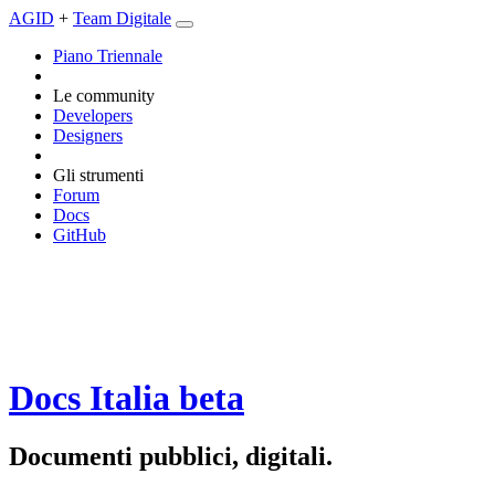
AGID
+
Team Digitale
Piano Triennale
Le community
Developers
Designers
Gli strumenti
Forum
Docs
GitHub
Docs Italia
beta
Documenti pubblici, digitali.