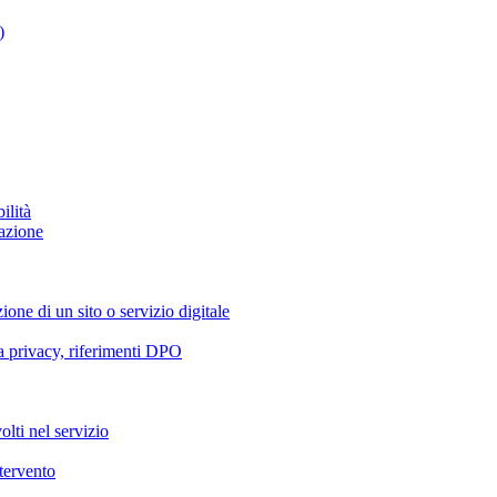
)
ilità
azione
ione di un sito o servizio digitale
va privacy, riferimenti DPO
olti nel servizio
ntervento