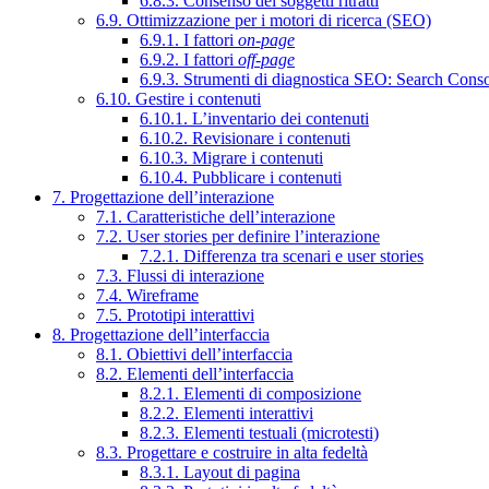
6.8.3. Consenso dei soggetti ritratti
6.9. Ottimizzazione per i motori di ricerca (SEO)
6.9.1. I fattori
on-page
6.9.2. I fattori
off-page
6.9.3. Strumenti di diagnostica SEO: Search Cons
6.10. Gestire i contenuti
6.10.1. L’inventario dei contenuti
6.10.2. Revisionare i contenuti
6.10.3. Migrare i contenuti
6.10.4. Pubblicare i contenuti
7. Progettazione dell’interazione
7.1. Caratteristiche dell’interazione
7.2. User stories per definire l’interazione
7.2.1. Differenza tra scenari e user stories
7.3. Flussi di interazione
7.4. Wireframe
7.5. Prototipi interattivi
8. Progettazione dell’interfaccia
8.1. Obiettivi dell’interfaccia
8.2. Elementi dell’interfaccia
8.2.1. Elementi di composizione
8.2.2. Elementi interattivi
8.2.3. Elementi testuali (microtesti)
8.3. Progettare e costruire in alta fedeltà
8.3.1. Layout di pagina