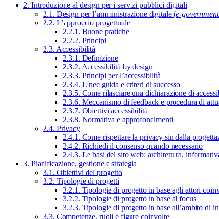
2. Introduzione al design per i servizi pubblici digitali
2.1. Design per l’amministrazione digitale (
e-government
2.2. L’approccio progettuale
2.2.1. Buone pratiche
2.2.2. Principi
2.3. Accessibilità
2.3.1. Definizione
2.3.2. Accessibilità by design
2.3.3. Principi per l’accessibilità
2.3.4. Linee guida e criteri di successo
2.3.5. Come rilasciare una dichiarazione di accessib
2.3.6. Meccanismo di feedback e procedura di attu
2.3.7. Obiettivi accessibilità
2.3.8. Normativa e approfondimenti
2.4. Privacy
2.4.1. Come rispettare la privacy sin dalla progettaz
2.4.2. Richiedi il consenso quando necessario
2.4.3. Le basi del sito web: architettura, informati
3. Pianificazione, gestione e strategia
3.1. Obiettivi del progetto
3.2. Tipologie di progetti
3.2.1. Tipologie di progetto in base agli attori coinv
3.2.2. Tipologie di progetto in base al focus
3.2.3. Tipologie di progetto in base all’ambito di i
3.3. Competenze, ruoli e figure coinvolte