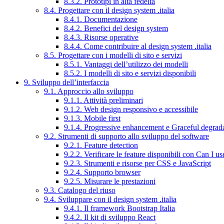
8.3.2. Prototipi in alta fedeltà
8.4. Progettare con il design system .italia
8.4.1. Documentazione
8.4.2. Benefici del design system
8.4.3. Risorse operative
8.4.4. Come contribuire al design system .italia
8.5. Progettare con i modelli di sito e servizi
8.5.1. Vantaggi dell’utilizzo dei modelli
8.5.2. I modelli di sito e servizi disponibili
9. Sviluppo dell’interfaccia
9.1. Approccio allo sviluppo
9.1.1. Attività preliminari
9.1.2. Web design responsivo e accessibile
9.1.3. Mobile first
9.1.4. Progressive enhancement e Graceful degrad
9.2. Strumenti di supporto allo sviluppo del software
9.2.1. Feature detection
9.2.2. Verificare le feature disponibili con Can I us
9.2.3. Strumenti e risorse per CSS e JavaScript
9.2.4. Supporto browser
9.2.5. Misurare le prestazioni
9.3. Catalogo del riuso
9.4. Sviluppare con il design system .italia
9.4.1. Il framework Bootstrap Italia
9.4.2. Il kit di sviluppo React