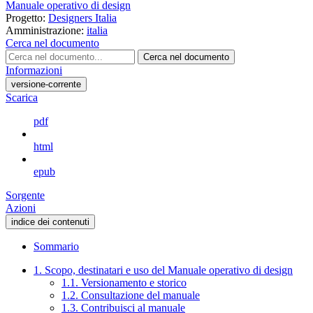
Manuale operativo di design
Progetto:
Designers Italia
Amministrazione:
italia
Cerca nel documento
Cerca nel documento
Informazioni
versione-corrente
Scarica
pdf
html
epub
Sorgente
Azioni
indice dei contenuti
Sommario
1. Scopo, destinatari e uso del Manuale operativo di design
1.1. Versionamento e storico
1.2. Consultazione del manuale
1.3. Contribuisci al manuale