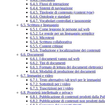
6.4.3. Flussi di interazione
6.4.4. Sistemi di navigazione
6.4.5. Tipologie di contenuto (content type)
6.4.6. Ontologie e standard
6.4.7. Vocabolari controllati e tassonomie
6.5. Scrittura e linguaggio
6.5.1. Come leggono le persone sul web
6.5.2. Le regole per un linguaggio semplice
6.5.3. Microtesti
6.5.4. Scrittura collaborativa
6.5.5. Content critique
6.5.6. Traduzione e localizzazione dei contenuti
6.6. Documenti
6.6.1. I documenti vanno sul web
6.6.2. Tipi di documenti
6.6.3. Formato di lettura dei documenti elettronici
6.6.4. Modalità di produzione dei documenti
6.7. Immagini e video
6.7.1. Testo alternativo (alt text) per le immagini
6.7.2. Sottotitoli per i video
6.7.3. Trascrizioni per i video
6.8. Proprietà intellettuale e privacy
6.8.1. Pubblicazione di contenuti prodotti dalla P
6.8.2. Pubblicazione di contenuti non prodotti dal