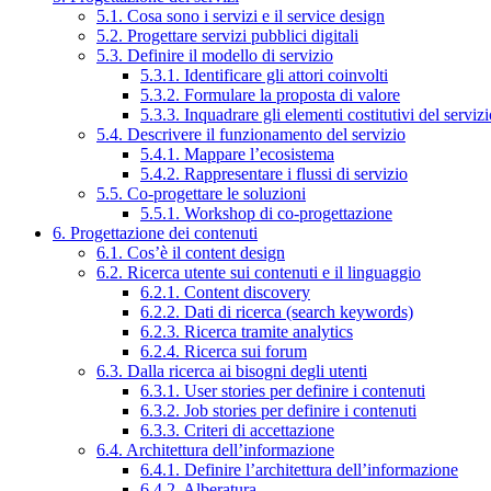
5.1. Cosa sono i servizi e il service design
5.2. Progettare servizi pubblici digitali
5.3. Definire il modello di servizio
5.3.1. Identificare gli attori coinvolti
5.3.2. Formulare la proposta di valore
5.3.3. Inquadrare gli elementi costitutivi del serviz
5.4. Descrivere il funzionamento del servizio
5.4.1. Mappare l’ecosistema
5.4.2. Rappresentare i flussi di servizio
5.5. Co-progettare le soluzioni
5.5.1. Workshop di co-progettazione
6. Progettazione dei contenuti
6.1. Cos’è il content design
6.2. Ricerca utente sui contenuti e il linguaggio
6.2.1. Content discovery
6.2.2. Dati di ricerca (search keywords)
6.2.3. Ricerca tramite analytics
6.2.4. Ricerca sui forum
6.3. Dalla ricerca ai bisogni degli utenti
6.3.1. User stories per definire i contenuti
6.3.2. Job stories per definire i contenuti
6.3.3. Criteri di accettazione
6.4. Architettura dell’informazione
6.4.1. Definire l’architettura dell’informazione
6.4.2. Alberatura