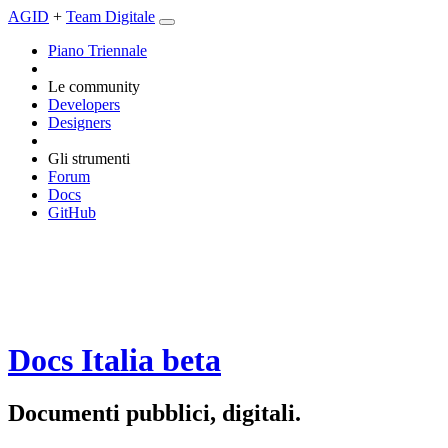
AGID
+
Team Digitale
Piano Triennale
Le community
Developers
Designers
Gli strumenti
Forum
Docs
GitHub
Docs Italia
beta
Documenti pubblici, digitali.