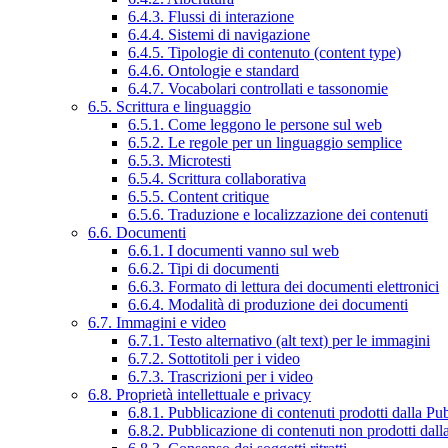
6.4.3. Flussi di interazione
6.4.4. Sistemi di navigazione
6.4.5. Tipologie di contenuto (content type)
6.4.6. Ontologie e standard
6.4.7. Vocabolari controllati e tassonomie
6.5. Scrittura e linguaggio
6.5.1. Come leggono le persone sul web
6.5.2. Le regole per un linguaggio semplice
6.5.3. Microtesti
6.5.4. Scrittura collaborativa
6.5.5. Content critique
6.5.6. Traduzione e localizzazione dei contenuti
6.6. Documenti
6.6.1. I documenti vanno sul web
6.6.2. Tipi di documenti
6.6.3. Formato di lettura dei documenti elettronici
6.6.4. Modalità di produzione dei documenti
6.7. Immagini e video
6.7.1. Testo alternativo (alt text) per le immagini
6.7.2. Sottotitoli per i video
6.7.3. Trascrizioni per i video
6.8. Proprietà intellettuale e privacy
6.8.1. Pubblicazione di contenuti prodotti dalla P
6.8.2. Pubblicazione di contenuti non prodotti dal