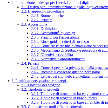
2. Introduzione al design per i servizi pubblici digitali
2.1. Design per l’amministrazione digitale (
e-government
2.2. L’approccio progettuale
2.2.1. Buone pratiche
2.2.2. Principi
2.3. Accessibilità
2.3.1. Definizione
2.3.2. Accessibilità by design
2.3.3. Principi per l’accessibilità
2.3.4. Linee guida e criteri di successo
2.3.5. Come rilasciare una dichiarazione di accessib
2.3.6. Meccanismo di feedback e procedura di attu
2.3.7. Obiettivi accessibilità
2.3.8. Normativa e approfondimenti
2.4. Privacy
2.4.1. Come rispettare la privacy sin dalla progettaz
2.4.2. Richiedi il consenso quando necessario
2.4.3. Le basi del sito web: architettura, informati
3. Pianificazione, gestione e strategia
3.1. Obiettivi del progetto
3.2. Tipologie di progetti
3.2.1. Tipologie di progetto in base agli attori coinv
3.2.2. Tipologie di progetto in base al focus
3.2.3. Tipologie di progetto in base all’ambito di i
3.3. Competenze, ruoli e figure coinvolte