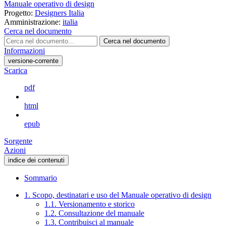
Manuale operativo di design
Progetto:
Designers Italia
Amministrazione:
italia
Cerca nel documento
Cerca nel documento
Informazioni
versione-corrente
Scarica
pdf
html
epub
Sorgente
Azioni
indice dei contenuti
Sommario
1. Scopo, destinatari e uso del Manuale operativo di design
1.1. Versionamento e storico
1.2. Consultazione del manuale
1.3. Contribuisci al manuale