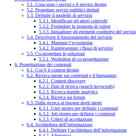
5.1. Cosa sono i servizi e il service design
5.2. Progettare servizi pubblici digitali
5.3. Definire il modello di servizio
5.3.1. Identificare gli attori coinvolti
5.3.2. Formulare la proposta di valore
5.3.3. Inquadrare gli elementi costitutivi del serviz
5.4. Descrivere il funzionamento del servizio
5.4.1. Mappare l’ecosistema
5.4.2. Rappresentare i flussi di servizio
5.5. Co-progettare le soluzioni
5.5.1. Workshop di co-progettazione
6. Progettazione dei contenuti
6.1. Cos’è il content design
6.2. Ricerca utente sui contenuti e il linguaggio
6.2.1. Content discovery
6.2.2. Dati di ricerca (search keywords)
6.2.3. Ricerca tramite analytics
6.2.4. Ricerca sui forum
6.3. Dalla ricerca ai bisogni degli utenti
6.3.1. User stories per definire i contenuti
6.3.2. Job stories per definire i contenuti
6.3.3. Criteri di accettazione
6.4. Architettura dell’informazione
6.4.1. Definire l’architettura dell’informazione
6.4.2. Alberatura