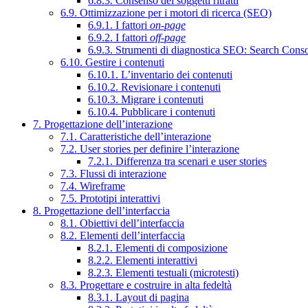
6.8.3. Consenso dei soggetti ritratti
6.9. Ottimizzazione per i motori di ricerca (SEO)
6.9.1. I fattori
on-page
6.9.2. I fattori
off-page
6.9.3. Strumenti di diagnostica SEO: Search Cons
6.10. Gestire i contenuti
6.10.1. L’inventario dei contenuti
6.10.2. Revisionare i contenuti
6.10.3. Migrare i contenuti
6.10.4. Pubblicare i contenuti
7. Progettazione dell’interazione
7.1. Caratteristiche dell’interazione
7.2. User stories per definire l’interazione
7.2.1. Differenza tra scenari e user stories
7.3. Flussi di interazione
7.4. Wireframe
7.5. Prototipi interattivi
8. Progettazione dell’interfaccia
8.1. Obiettivi dell’interfaccia
8.2. Elementi dell’interfaccia
8.2.1. Elementi di composizione
8.2.2. Elementi interattivi
8.2.3. Elementi testuali (microtesti)
8.3. Progettare e costruire in alta fedeltà
8.3.1. Layout di pagina