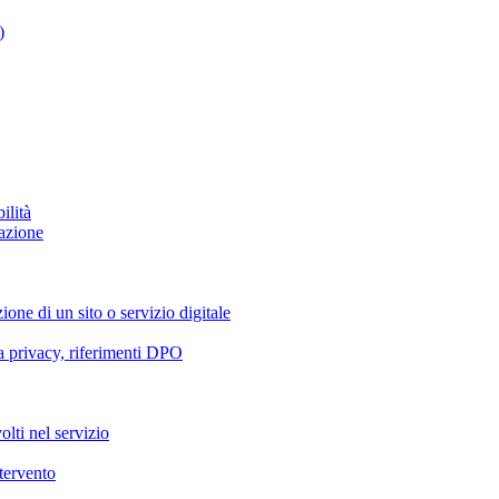
)
ilità
azione
ione di un sito o servizio digitale
va privacy, riferimenti DPO
olti nel servizio
ntervento