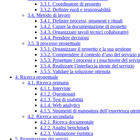
3.3.1. Coordinatore di progetto
3.3.2. Definire ruoli e responsabilità
3.4. Metodo di lavoro
3.4.1. Definire processi, strumenti e rituali
3.4.2. Curare la documentazione di progetto
3.4.3. Organizzare tavoli tecnici collaborativi
3.4.4. Prendere decisioni
3.5. Il processo progettuale
3.5.1. Organizzare il progetto e la sua gestione
3.5.2. Comprendere il contesto d’uso del servizio 
3.5.3. Progettare i processi e i
touchpoint
del servi
3.5.4. Realizzare l’interfaccia utente del servizio
3.5.5. Validare la soluzione ottenuta
4. Ricerca progettuale
4.1. Ricerca primaria
4.1.1. Interviste
4.1.2. Questionari
4.1.3. Test di usabilità
4.1.4. Web analytics
4.1.5. Strumenti di mappatura dell’esperienza uten
4.2. Ricerca secondaria
4.2.1. Ricerca documentale
4.2.2. Analisi benchmark
4.2.3. Valutazione euristica
5. Progettazione dei servizi