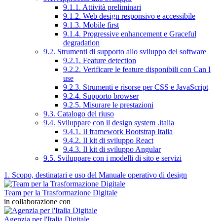
9.1.1. Attività preliminari
9.1.2. Web design responsivo e accessibile
9.1.3. Mobile first
9.1.4. Progressive enhancement e Graceful
degradation
9.2. Strumenti di supporto allo sviluppo del software
9.2.1. Feature detection
9.2.2. Verificare le feature disponibili con Can I
use
9.2.3. Strumenti e risorse per CSS e JavaScript
9.2.4. Supporto browser
9.2.5. Misurare le prestazioni
9.3. Catalogo del riuso
9.4. Sviluppare con il design system .italia
9.4.1. Il framework Bootstrap Italia
9.4.2. Il kit di sviluppo React
9.4.3. Il kit di sviluppo Angular
9.5. Sviluppare con i modelli di sito e servizi
1. Scopo, destinatari e uso del Manuale operativo di design
Team per la Trasformazione Digitale
in collaborazione con
Agenzia per l'Italia Digitale