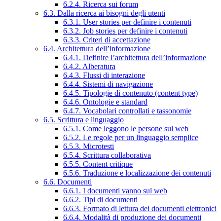
6.2.4. Ricerca sui forum
6.3. Dalla ricerca ai bisogni degli utenti
6.3.1. User stories per definire i contenuti
6.3.2. Job stories per definire i contenuti
6.3.3. Criteri di accettazione
6.4. Architettura dell’informazione
6.4.1. Definire l’architettura dell’informazione
6.4.2. Alberatura
6.4.3. Flussi di interazione
6.4.4. Sistemi di navigazione
6.4.5. Tipologie di contenuto (content type)
6.4.6. Ontologie e standard
6.4.7. Vocabolari controllati e tassonomie
6.5. Scrittura e linguaggio
6.5.1. Come leggono le persone sul web
6.5.2. Le regole per un linguaggio semplice
6.5.3. Microtesti
6.5.4. Scrittura collaborativa
6.5.5. Content critique
6.5.6. Traduzione e localizzazione dei contenuti
6.6. Documenti
6.6.1. I documenti vanno sul web
6.6.2. Tipi di documenti
6.6.3. Formato di lettura dei documenti elettronici
6.6.4. Modalità di produzione dei documenti