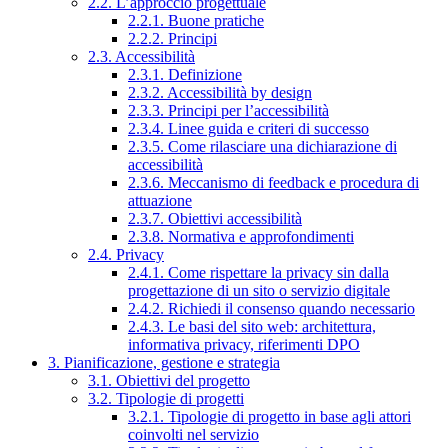
2.2. L’approccio progettuale
2.2.1. Buone pratiche
2.2.2. Principi
2.3. Accessibilità
2.3.1. Definizione
2.3.2. Accessibilità by design
2.3.3. Principi per l’accessibilità
2.3.4. Linee guida e criteri di successo
2.3.5. Come rilasciare una dichiarazione di
accessibilità
2.3.6. Meccanismo di feedback e procedura di
attuazione
2.3.7. Obiettivi accessibilità
2.3.8. Normativa e approfondimenti
2.4. Privacy
2.4.1. Come rispettare la privacy sin dalla
progettazione di un sito o servizio digitale
2.4.2. Richiedi il consenso quando necessario
2.4.3. Le basi del sito web: architettura,
informativa privacy, riferimenti DPO
3. Pianificazione, gestione e strategia
3.1. Obiettivi del progetto
3.2. Tipologie di progetti
3.2.1. Tipologie di progetto in base agli attori
coinvolti nel servizio