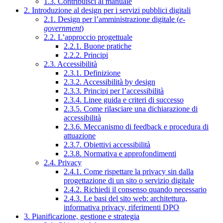
1.3. Contribuisci al manuale
2. Introduzione al design per i servizi pubblici digitali
2.1. Design per l’amministrazione digitale (
e-
government
)
2.2. L’approccio progettuale
2.2.1. Buone pratiche
2.2.2. Principi
2.3. Accessibilità
2.3.1. Definizione
2.3.2. Accessibilità by design
2.3.3. Principi per l’accessibilità
2.3.4. Linee guida e criteri di successo
2.3.5. Come rilasciare una dichiarazione di
accessibilità
2.3.6. Meccanismo di feedback e procedura di
attuazione
2.3.7. Obiettivi accessibilità
2.3.8. Normativa e approfondimenti
2.4. Privacy
2.4.1. Come rispettare la privacy sin dalla
progettazione di un sito o servizio digitale
2.4.2. Richiedi il consenso quando necessario
2.4.3. Le basi del sito web: architettura,
informativa privacy, riferimenti DPO
3. Pianificazione, gestione e strategia