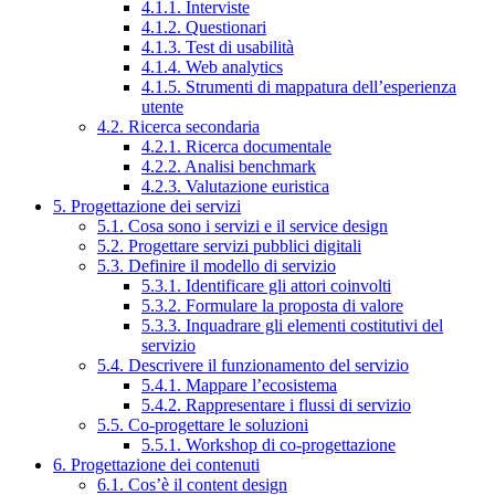
4.1.1. Interviste
4.1.2. Questionari
4.1.3. Test di usabilità
4.1.4. Web analytics
4.1.5. Strumenti di mappatura dell’esperienza
utente
4.2. Ricerca secondaria
4.2.1. Ricerca documentale
4.2.2. Analisi benchmark
4.2.3. Valutazione euristica
5. Progettazione dei servizi
5.1. Cosa sono i servizi e il service design
5.2. Progettare servizi pubblici digitali
5.3. Definire il modello di servizio
5.3.1. Identificare gli attori coinvolti
5.3.2. Formulare la proposta di valore
5.3.3. Inquadrare gli elementi costitutivi del
servizio
5.4. Descrivere il funzionamento del servizio
5.4.1. Mappare l’ecosistema
5.4.2. Rappresentare i flussi di servizio
5.5. Co-progettare le soluzioni
5.5.1. Workshop di co-progettazione
6. Progettazione dei contenuti
6.1. Cos’è il content design