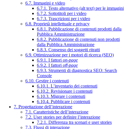
6.7. Immagini e video
6.7.1. Testo alternativo (alt text) per le immagini
6.7.2. Sottotitoli per i video
6.7.3. Trascrizioni per i video
6.8. Proprietà intellettuale e privacy
6.8.1. Pubblicazione di contenuti prodotti dalla
Pubblica Amministrazione
6.8.2. Pubblicazione di contenuti non prodotti
dalla Pubblica Amministrazione
6.8.3. Consenso dei soggetti ritratti
6.9. Ottimizzazione per i motori di ricerca (SEO)
6.9.1. I fattori
on-page
6.9.2. I fattori
off-page
6.9.3. Strumenti di diagnostica SEO: Search
Console
6.10. Gestire i contenuti
6.10.1. L’inventario dei contenuti
6.10.2. Revisionare i contenuti
6.10.3. Migrare i contenuti
6.10.4. Pubblicare i contenuti
7. Progettazione dell’interazione
7.1. Caratteristiche dell’interazione
7.2. User stories per definire l’interazione
7.2.1. Differenza tra scenari e user stories
7.3. Flussi di interazione