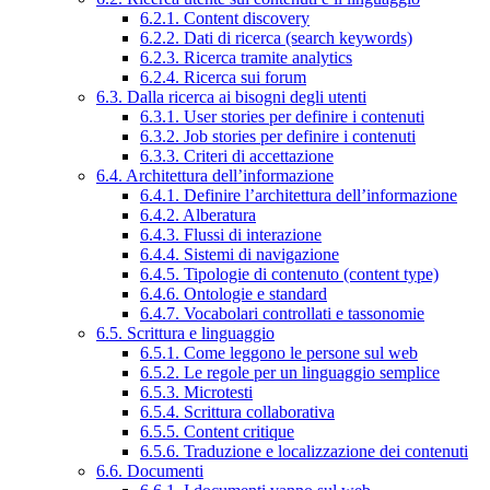
6.2.1. Content discovery
6.2.2. Dati di ricerca (search keywords)
6.2.3. Ricerca tramite analytics
6.2.4. Ricerca sui forum
6.3. Dalla ricerca ai bisogni degli utenti
6.3.1. User stories per definire i contenuti
6.3.2. Job stories per definire i contenuti
6.3.3. Criteri di accettazione
6.4. Architettura dell’informazione
6.4.1. Definire l’architettura dell’informazione
6.4.2. Alberatura
6.4.3. Flussi di interazione
6.4.4. Sistemi di navigazione
6.4.5. Tipologie di contenuto (content type)
6.4.6. Ontologie e standard
6.4.7. Vocabolari controllati e tassonomie
6.5. Scrittura e linguaggio
6.5.1. Come leggono le persone sul web
6.5.2. Le regole per un linguaggio semplice
6.5.3. Microtesti
6.5.4. Scrittura collaborativa
6.5.5. Content critique
6.5.6. Traduzione e localizzazione dei contenuti
6.6. Documenti