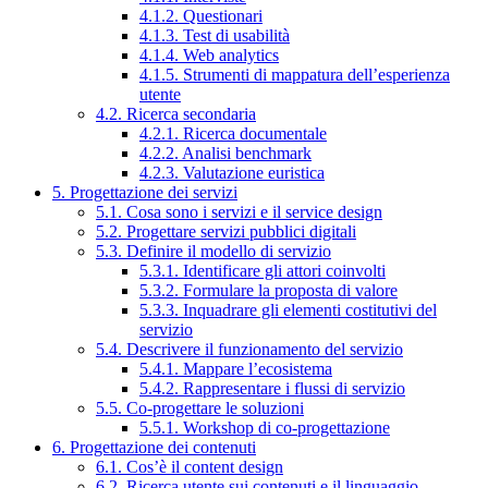
4.1.2. Questionari
4.1.3. Test di usabilità
4.1.4. Web analytics
4.1.5. Strumenti di mappatura dell’esperienza
utente
4.2. Ricerca secondaria
4.2.1. Ricerca documentale
4.2.2. Analisi benchmark
4.2.3. Valutazione euristica
5. Progettazione dei servizi
5.1. Cosa sono i servizi e il service design
5.2. Progettare servizi pubblici digitali
5.3. Definire il modello di servizio
5.3.1. Identificare gli attori coinvolti
5.3.2. Formulare la proposta di valore
5.3.3. Inquadrare gli elementi costitutivi del
servizio
5.4. Descrivere il funzionamento del servizio
5.4.1. Mappare l’ecosistema
5.4.2. Rappresentare i flussi di servizio
5.5. Co-progettare le soluzioni
5.5.1. Workshop di co-progettazione
6. Progettazione dei contenuti
6.1. Cos’è il content design
6.2. Ricerca utente sui contenuti e il linguaggio