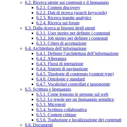
6.2. Ricerca utente sui contenuti e il linguaggio
6.2.1. Content discovery
6.2.2. Dati di ricerca (search keywords)
6.2.3. Ricerca tramite analytics
6.2.4. Ricerca sui forum
6.3. Dalla ricerca ai bisogni degli utenti
6.3.1. User stories per definire i contenuti
6.3.2. Job stories per definire i contenuti
6.3.3. Criteri di accettazione
6.4. Architettura dell’informazione
6.4.1. Definire l’architettura dell’informazione
6.4.2. Alberatura
6.4.3. Flussi di interazione
6.4.4. Sistemi di navigazione
6.4.5. Tipologie di contenuto (content type)
6.4.6. Ontologie e standard
6.4.7. Vocabolari controllati e tassonomie
6.5. Scrittura e linguaggio
6.5.1. Come leggono le persone sul web
6.5.2. Le regole per un linguaggio semplice
6.5.3. Microtesti
6.5.4. Scrittura collaborativa
6.5.5. Content critique
6.5.6. Traduzione e localizzazione dei contenuti
6.6. Documenti