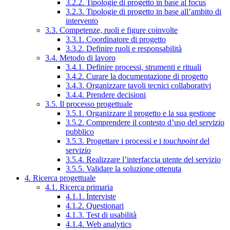
3.2.2. Tipologie di progetto in base al focus
3.2.3. Tipologie di progetto in base all’ambito di
intervento
3.3. Competenze, ruoli e figure coinvolte
3.3.1. Coordinatore di progetto
3.3.2. Definire ruoli e responsabilità
3.4. Metodo di lavoro
3.4.1. Definire processi, strumenti e rituali
3.4.2. Curare la documentazione di progetto
3.4.3. Organizzare tavoli tecnici collaborativi
3.4.4. Prendere decisioni
3.5. Il processo progettuale
3.5.1. Organizzare il progetto e la sua gestione
3.5.2. Comprendere il contesto d’uso del servizio
pubblico
3.5.3. Progettare i processi e i
touchpoint
del
servizio
3.5.4. Realizzare l’interfaccia utente del servizio
3.5.5. Validare la soluzione ottenuta
4. Ricerca progettuale
4.1. Ricerca primaria
4.1.1. Interviste
4.1.2. Questionari
4.1.3. Test di usabilità
4.1.4. Web analytics