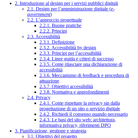
2. Introduzione al design per i servizi pubblici digitali
2.1. Design per l’amministrazione digitale (
e-
government
)
2.2. L’approccio progettuale
2.2.1. Buone pratiche
2.2.2. Principi
2.3. Accessibilità
2.3.1. Definizione
2.3.2. Accessibilità by design
2.3.3. Principi per l’accessibilità
2.3.4. Linee guida e criteri di successo
2.3.5. Come rilasciare una dichiarazione di
accessibilità
2.3.6. Meccanismo di feedback e procedura di
attuazione
2.3.7. Obiettivi accessibilità
2.3.8. Normativa e approfondimenti
2.4. Privacy
2.4.1. Come rispettare la privacy sin dalla
progettazione di un sito o servizio digitale
2.4.2. Richiedi il consenso quando necessario
2.4.3. Le basi del sito web: architettura,
informativa privacy, riferimenti DPO
3. Pianificazione, gestione e strategia
3.1. Obiettivi del progetto