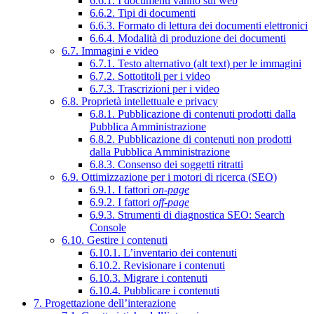
6.6.1. I documenti vanno sul web
6.6.2. Tipi di documenti
6.6.3. Formato di lettura dei documenti elettronici
6.6.4. Modalità di produzione dei documenti
6.7. Immagini e video
6.7.1. Testo alternativo (alt text) per le immagini
6.7.2. Sottotitoli per i video
6.7.3. Trascrizioni per i video
6.8. Proprietà intellettuale e privacy
6.8.1. Pubblicazione di contenuti prodotti dalla
Pubblica Amministrazione
6.8.2. Pubblicazione di contenuti non prodotti
dalla Pubblica Amministrazione
6.8.3. Consenso dei soggetti ritratti
6.9. Ottimizzazione per i motori di ricerca (SEO)
6.9.1. I fattori
on-page
6.9.2. I fattori
off-page
6.9.3. Strumenti di diagnostica SEO: Search
Console
6.10. Gestire i contenuti
6.10.1. L’inventario dei contenuti
6.10.2. Revisionare i contenuti
6.10.3. Migrare i contenuti
6.10.4. Pubblicare i contenuti
7. Progettazione dell’interazione