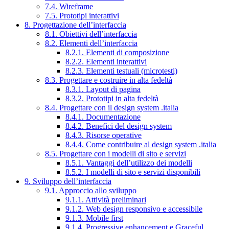
7.4. Wireframe
7.5. Prototipi interattivi
8. Progettazione dell’interfaccia
8.1. Obiettivi dell’interfaccia
8.2. Elementi dell’interfaccia
8.2.1. Elementi di composizione
8.2.2. Elementi interattivi
8.2.3. Elementi testuali (microtesti)
8.3. Progettare e costruire in alta fedeltà
8.3.1. Layout di pagina
8.3.2. Prototipi in alta fedeltà
8.4. Progettare con il design system .italia
8.4.1. Documentazione
8.4.2. Benefici del design system
8.4.3. Risorse operative
8.4.4. Come contribuire al design system .italia
8.5. Progettare con i modelli di sito e servizi
8.5.1. Vantaggi dell’utilizzo dei modelli
8.5.2. I modelli di sito e servizi disponibili
9. Sviluppo dell’interfaccia
9.1. Approccio allo sviluppo
9.1.1. Attività preliminari
9.1.2. Web design responsivo e accessibile
9.1.3. Mobile first
9.1.4. Progressive enhancement e Graceful