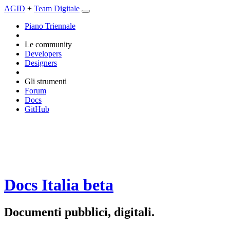
AGID
+
Team Digitale
Piano Triennale
Le community
Developers
Designers
Gli strumenti
Forum
Docs
GitHub
Docs Italia
beta
Documenti pubblici, digitali.