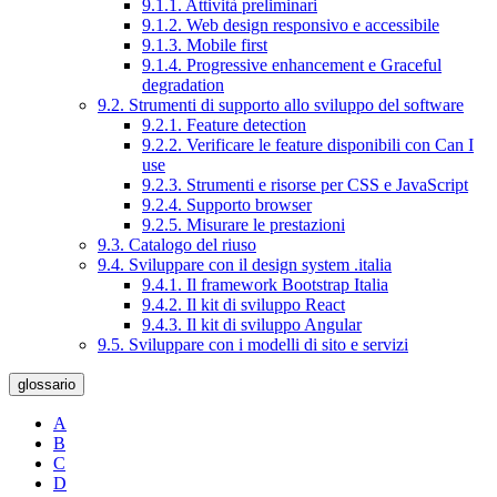
9.1.1. Attività preliminari
9.1.2. Web design responsivo e accessibile
9.1.3. Mobile first
9.1.4. Progressive enhancement e Graceful
degradation
9.2. Strumenti di supporto allo sviluppo del software
9.2.1. Feature detection
9.2.2. Verificare le feature disponibili con Can I
use
9.2.3. Strumenti e risorse per CSS e JavaScript
9.2.4. Supporto browser
9.2.5. Misurare le prestazioni
9.3. Catalogo del riuso
9.4. Sviluppare con il design system .italia
9.4.1. Il framework Bootstrap Italia
9.4.2. Il kit di sviluppo React
9.4.3. Il kit di sviluppo Angular
9.5. Sviluppare con i modelli di sito e servizi
glossario
A
B
C
D