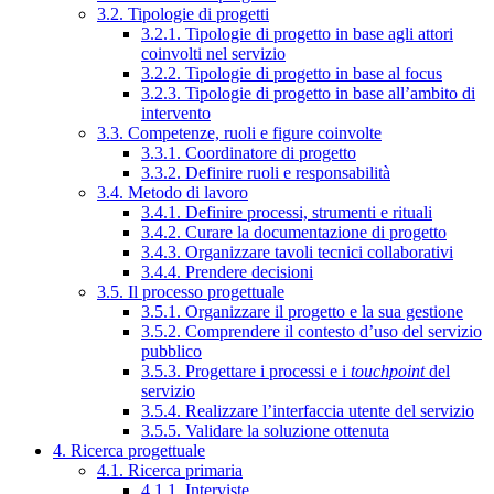
3.2. Tipologie di progetti
3.2.1. Tipologie di progetto in base agli attori
coinvolti nel servizio
3.2.2. Tipologie di progetto in base al focus
3.2.3. Tipologie di progetto in base all’ambito di
intervento
3.3. Competenze, ruoli e figure coinvolte
3.3.1. Coordinatore di progetto
3.3.2. Definire ruoli e responsabilità
3.4. Metodo di lavoro
3.4.1. Definire processi, strumenti e rituali
3.4.2. Curare la documentazione di progetto
3.4.3. Organizzare tavoli tecnici collaborativi
3.4.4. Prendere decisioni
3.5. Il processo progettuale
3.5.1. Organizzare il progetto e la sua gestione
3.5.2. Comprendere il contesto d’uso del servizio
pubblico
3.5.3. Progettare i processi e i
touchpoint
del
servizio
3.5.4. Realizzare l’interfaccia utente del servizio
3.5.5. Validare la soluzione ottenuta
4. Ricerca progettuale
4.1. Ricerca primaria
4.1.1. Interviste