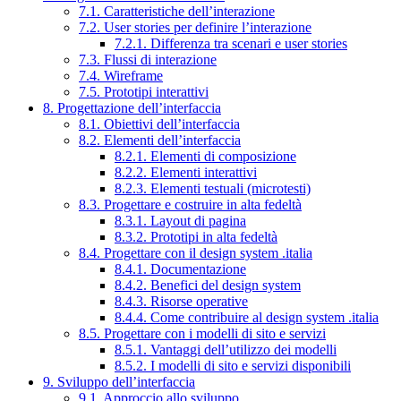
7.1. Caratteristiche dell’interazione
7.2. User stories per definire l’interazione
7.2.1. Differenza tra scenari e user stories
7.3. Flussi di interazione
7.4. Wireframe
7.5. Prototipi interattivi
8. Progettazione dell’interfaccia
8.1. Obiettivi dell’interfaccia
8.2. Elementi dell’interfaccia
8.2.1. Elementi di composizione
8.2.2. Elementi interattivi
8.2.3. Elementi testuali (microtesti)
8.3. Progettare e costruire in alta fedeltà
8.3.1. Layout di pagina
8.3.2. Prototipi in alta fedeltà
8.4. Progettare con il design system .italia
8.4.1. Documentazione
8.4.2. Benefici del design system
8.4.3. Risorse operative
8.4.4. Come contribuire al design system .italia
8.5. Progettare con i modelli di sito e servizi
8.5.1. Vantaggi dell’utilizzo dei modelli
8.5.2. I modelli di sito e servizi disponibili
9. Sviluppo dell’interfaccia
9.1. Approccio allo sviluppo