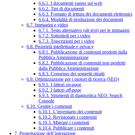
6.6.1. I documenti vanno sul web
6.6.2. Tipi di documenti
6.6.3. Formato di lettura dei documenti elettronici
6.6.4. Modalità di produzione dei documenti
6.7. Immagini e video
6.7.1. Testo alternativo (alt text) per le immagini
6.7.2. Sottotitoli per i video
6.7.3. Trascrizioni per i video
6.8. Proprietà intellettuale e privacy
6.8.1. Pubblicazione di contenuti prodotti dalla
Pubblica Amministrazione
6.8.2. Pubblicazione di contenuti non prodotti
dalla Pubblica Amministrazione
6.8.3. Consenso dei soggetti ritratti
6.9. Ottimizzazione per i motori di ricerca (SEO)
6.9.1. I fattori
on-page
6.9.2. I fattori
off-page
6.9.3. Strumenti di diagnostica SEO: Search
Console
6.10. Gestire i contenuti
6.10.1. L’inventario dei contenuti
6.10.2. Revisionare i contenuti
6.10.3. Migrare i contenuti
6.10.4. Pubblicare i contenuti
7. Progettazione dell’interazione