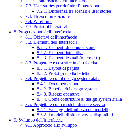
7.1. Caratteristiche dell’interazione
7.2. User stories per definire l’interazione
7.2.1. Differenza tra scenari e user stories
7.3. Flussi di interazione
7.4. Wireframe
7.5. Prototipi interattivi
8. Progettazione dell’interfaccia
8.1. Obiettivi dell’interfaccia
8.2. Elementi dell’interfaccia
8.2.1. Elementi di composizione
8.2.2. Elementi interattivi
8.2.3. Elementi testuali (microtesti)
8.3. Progettare e costruire in alta fedeltà
8.3.1. Layout di pagina
8.3.2. Prototipi in alta fedeltà
8.4. Progettare con il design system .italia
8.4.1. Documentazione
8.4.2. Benefici del design system
8.4.3. Risorse operative
8.4.4. Come contribuire al design system .italia
8.5. Progettare con i modelli di sito e servizi
8.5.1. Vantaggi dell’utilizzo dei modelli
8.5.2. I modelli di sito e servizi disponibili
9. Sviluppo dell’interfaccia
9.1. Approccio allo sviluppo