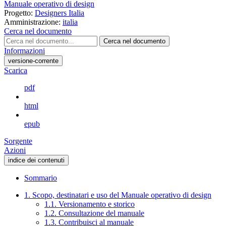
Manuale operativo di design
Progetto:
Designers Italia
Amministrazione:
italia
Cerca nel documento
Cerca nel documento
Informazioni
versione-corrente
Scarica
pdf
html
epub
Sorgente
Azioni
indice dei contenuti
Sommario
1. Scopo, destinatari e uso del Manuale operativo di design
1.1. Versionamento e storico
1.2. Consultazione del manuale
1.3. Contribuisci al manuale