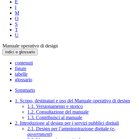
E
I
M
O
S
T
U
Manuale operativo di design
indici e glossario
contenuti
figure
tabelle
glossario
Sommario
1. Scopo, destinatari e uso del Manuale operativo di design
1.1. Versionamento e storico
1.2. Consultazione del manuale
1.3. Contribuisci al manuale
2. Introduzione al design per i servizi pubblici digitali
2.1. Design per l’amministrazione digitale (
e-
government
)