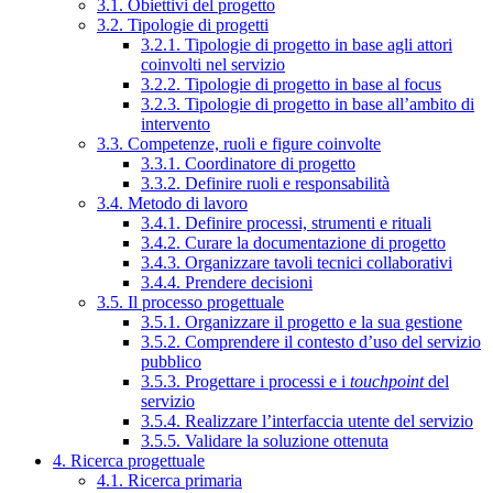
3.1. Obiettivi del progetto
3.2. Tipologie di progetti
3.2.1. Tipologie di progetto in base agli attori
coinvolti nel servizio
3.2.2. Tipologie di progetto in base al focus
3.2.3. Tipologie di progetto in base all’ambito di
intervento
3.3. Competenze, ruoli e figure coinvolte
3.3.1. Coordinatore di progetto
3.3.2. Definire ruoli e responsabilità
3.4. Metodo di lavoro
3.4.1. Definire processi, strumenti e rituali
3.4.2. Curare la documentazione di progetto
3.4.3. Organizzare tavoli tecnici collaborativi
3.4.4. Prendere decisioni
3.5. Il processo progettuale
3.5.1. Organizzare il progetto e la sua gestione
3.5.2. Comprendere il contesto d’uso del servizio
pubblico
3.5.3. Progettare i processi e i
touchpoint
del
servizio
3.5.4. Realizzare l’interfaccia utente del servizio
3.5.5. Validare la soluzione ottenuta
4. Ricerca progettuale
4.1. Ricerca primaria