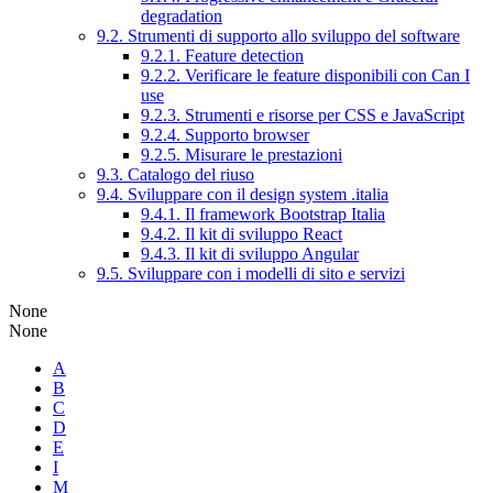
degradation
9.2. Strumenti di supporto allo sviluppo del software
9.2.1. Feature detection
9.2.2. Verificare le feature disponibili con Can I
use
9.2.3. Strumenti e risorse per CSS e JavaScript
9.2.4. Supporto browser
9.2.5. Misurare le prestazioni
9.3. Catalogo del riuso
9.4. Sviluppare con il design system .italia
9.4.1. Il framework Bootstrap Italia
9.4.2. Il kit di sviluppo React
9.4.3. Il kit di sviluppo Angular
9.5. Sviluppare con i modelli di sito e servizi
None
None
A
B
C
D
E
I
M