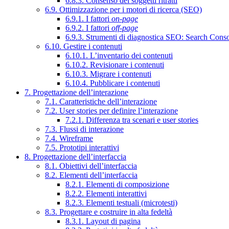
6.8.3. Consenso dei soggetti ritratti
6.9. Ottimizzazione per i motori di ricerca (SEO)
6.9.1. I fattori
on-page
6.9.2. I fattori
off-page
6.9.3. Strumenti di diagnostica SEO: Search Cons
6.10. Gestire i contenuti
6.10.1. L’inventario dei contenuti
6.10.2. Revisionare i contenuti
6.10.3. Migrare i contenuti
6.10.4. Pubblicare i contenuti
7. Progettazione dell’interazione
7.1. Caratteristiche dell’interazione
7.2. User stories per definire l’interazione
7.2.1. Differenza tra scenari e user stories
7.3. Flussi di interazione
7.4. Wireframe
7.5. Prototipi interattivi
8. Progettazione dell’interfaccia
8.1. Obiettivi dell’interfaccia
8.2. Elementi dell’interfaccia
8.2.1. Elementi di composizione
8.2.2. Elementi interattivi
8.2.3. Elementi testuali (microtesti)
8.3. Progettare e costruire in alta fedeltà
8.3.1. Layout di pagina