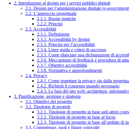
2. Introduzione al design per i servizi pubblici digitali
2.1. Design per l’amministrazione digitale (
e-government
2.2. L’approccio progettuale
2.2.1. Buone pratiche
2.2.2. Principi
2.3. Accessibilità
2.3.1. Definizione
2.3.2. Accessibilità by design
2.3.3. Principi per l’accessibilità
2.3.4. Linee guida e criteri di successo
2.3.5. Come rilasciare una dichiarazione di accessib
2.3.6. Meccanismo di feedback e procedura di attu
2.3.7. Obiettivi accessibilità
2.3.8. Normativa e approfondimenti
2.4. Privacy
2.4.1. Come rispettare la privacy sin dalla progettaz
2.4.2. Richiedi il consenso quando necessario
2.4.3. Le basi del sito web: architettura, informati
3. Pianificazione, gestione e strategia
3.1. Obiettivi del progetto
3.2. Tipologie di progetti
3.2.1. Tipologie di progetto in base agli attori coinv
3.2.2. Tipologie di progetto in base al focus
3.2.3. Tipologie di progetto in base all’ambito di i
3.3. Competenze, ruoli e figure coinvolte