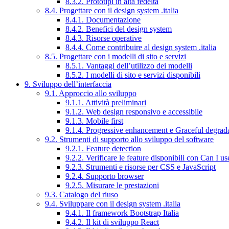
8.3.2. Prototipi in alta fedeltà
8.4. Progettare con il design system .italia
8.4.1. Documentazione
8.4.2. Benefici del design system
8.4.3. Risorse operative
8.4.4. Come contribuire al design system .italia
8.5. Progettare con i modelli di sito e servizi
8.5.1. Vantaggi dell’utilizzo dei modelli
8.5.2. I modelli di sito e servizi disponibili
9. Sviluppo dell’interfaccia
9.1. Approccio allo sviluppo
9.1.1. Attività preliminari
9.1.2. Web design responsivo e accessibile
9.1.3. Mobile first
9.1.4. Progressive enhancement e Graceful degrad
9.2. Strumenti di supporto allo sviluppo del software
9.2.1. Feature detection
9.2.2. Verificare le feature disponibili con Can I us
9.2.3. Strumenti e risorse per CSS e JavaScript
9.2.4. Supporto browser
9.2.5. Misurare le prestazioni
9.3. Catalogo del riuso
9.4. Sviluppare con il design system .italia
9.4.1. Il framework Bootstrap Italia
9.4.2. Il kit di sviluppo React