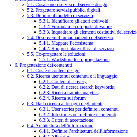
5.1. Cosa sono i servizi e il service design
5.2. Progettare servizi pubblici digitali
5.3. Definire il modello di servizio
5.3.1. Identificare gli attori coinvolti
5.3.2. Formulare la proposta di valore
5.3.3. Inquadrare gli elementi costitutivi del serviz
5.4. Descrivere il funzionamento del servizio
5.4.1. Mappare l’ecosistema
5.4.2. Rappresentare i flussi di servizio
5.5. Co-progettare le soluzioni
5.5.1. Workshop di co-progettazione
6. Progettazione dei contenuti
6.1. Cos’è il content design
6.2. Ricerca utente sui contenuti e il linguaggio
6.2.1. Content discovery
6.2.2. Dati di ricerca (search keywords)
6.2.3. Ricerca tramite analytics
6.2.4. Ricerca sui forum
6.3. Dalla ricerca ai bisogni degli utenti
6.3.1. User stories per definire i contenuti
6.3.2. Job stories per definire i contenuti
6.3.3. Criteri di accettazione
6.4. Architettura dell’informazione
6.4.1. Definire l’architettura dell’informazione
6.4.2. Alberatura