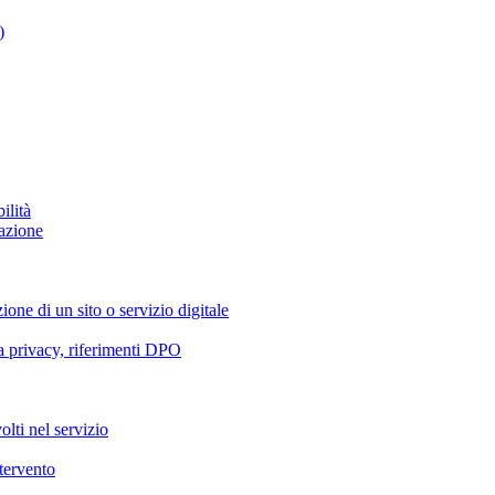
)
ilità
azione
ione di un sito o servizio digitale
va privacy, riferimenti DPO
olti nel servizio
ntervento