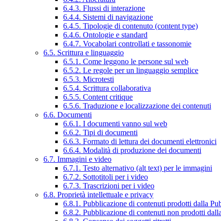
6.4.3. Flussi di interazione
6.4.4. Sistemi di navigazione
6.4.5. Tipologie di contenuto (content type)
6.4.6. Ontologie e standard
6.4.7. Vocabolari controllati e tassonomie
6.5. Scrittura e linguaggio
6.5.1. Come leggono le persone sul web
6.5.2. Le regole per un linguaggio semplice
6.5.3. Microtesti
6.5.4. Scrittura collaborativa
6.5.5. Content critique
6.5.6. Traduzione e localizzazione dei contenuti
6.6. Documenti
6.6.1. I documenti vanno sul web
6.6.2. Tipi di documenti
6.6.3. Formato di lettura dei documenti elettronici
6.6.4. Modalità di produzione dei documenti
6.7. Immagini e video
6.7.1. Testo alternativo (alt text) per le immagini
6.7.2. Sottotitoli per i video
6.7.3. Trascrizioni per i video
6.8. Proprietà intellettuale e privacy
6.8.1. Pubblicazione di contenuti prodotti dalla P
6.8.2. Pubblicazione di contenuti non prodotti dal