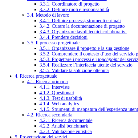
3.3.1. Coordinatore di progetto
3.3.2. Definire ruoli e responsabilità
3.4. Metodo di lavoro
3.4.1. Definire processi, strumenti e rituali
3.4.2. Curare la documentazione di progetto
3.4.3. Organizzare tavoli tecnici collaborativi
3.4.4. Prendere decisioni
3.5. Il processo progettuale
3.5.1. Organizzare il progetto e la sua gestione
3.5.2. Comprendere il contesto d’uso del servizio 
3.5.3. Progettare i processi e i
touchpoint
del servi
3.5.4. Realizzare l’interfaccia utente del servizio
3.5.5. Validare la soluzione ottenuta
4. Ricerca progettuale
4.1. Ricerca primaria
4.1.1. Interviste
4.1.2. Questionari
4.1.3. Test di usabilità
4.1.4. Web analytics
4.1.5. Strumenti di mappatura dell’esperienza uten
4.2. Ricerca secondaria
4.2.1. Ricerca documentale
4.2.2. Analisi benchmark
4.2.3. Valutazione euristica
5. Progettazione dei servizi