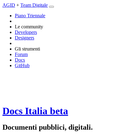
AGID
+
Team Digitale
Piano Triennale
Le community
Developers
Designers
Gli strumenti
Forum
Docs
GitHub
Docs Italia
beta
Documenti pubblici, digitali.