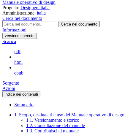
Manuale operativo di design
Progetto:
Designers Italia
Amministrazione:
italia
Cerca nel documento
Cerca nel documento
Informazioni
versione-corrente
Scarica
pdf
html
epub
Sorgente
Azioni
indice dei contenuti
Sommario
1. Scopo, destinatari e uso del Manuale operativo di design
1.1. Versionamento e storico
1.2. Consultazione del manuale
1.3. Contribuisci al manuale