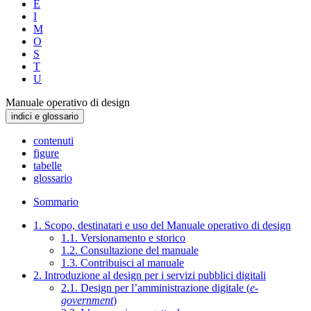
E
I
M
O
S
T
U
Manuale operativo di design
indici e glossario
contenuti
figure
tabelle
glossario
Sommario
1. Scopo, destinatari e uso del Manuale operativo di design
1.1. Versionamento e storico
1.2. Consultazione del manuale
1.3. Contribuisci al manuale
2. Introduzione al design per i servizi pubblici digitali
2.1. Design per l’amministrazione digitale (
e-
government
)