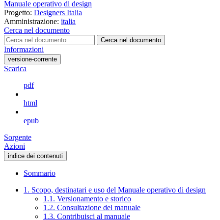
Manuale operativo di design
Progetto:
Designers Italia
Amministrazione:
italia
Cerca nel documento
Cerca nel documento
Informazioni
versione-corrente
Scarica
pdf
html
epub
Sorgente
Azioni
indice dei contenuti
Sommario
1. Scopo, destinatari e uso del Manuale operativo di design
1.1. Versionamento e storico
1.2. Consultazione del manuale
1.3. Contribuisci al manuale