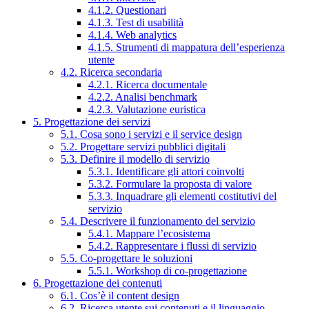
4.1.2. Questionari
4.1.3. Test di usabilità
4.1.4. Web analytics
4.1.5. Strumenti di mappatura dell’esperienza
utente
4.2. Ricerca secondaria
4.2.1. Ricerca documentale
4.2.2. Analisi benchmark
4.2.3. Valutazione euristica
5. Progettazione dei servizi
5.1. Cosa sono i servizi e il service design
5.2. Progettare servizi pubblici digitali
5.3. Definire il modello di servizio
5.3.1. Identificare gli attori coinvolti
5.3.2. Formulare la proposta di valore
5.3.3. Inquadrare gli elementi costitutivi del
servizio
5.4. Descrivere il funzionamento del servizio
5.4.1. Mappare l’ecosistema
5.4.2. Rappresentare i flussi di servizio
5.5. Co-progettare le soluzioni
5.5.1. Workshop di co-progettazione
6. Progettazione dei contenuti
6.1. Cos’è il content design
6.2. Ricerca utente sui contenuti e il linguaggio