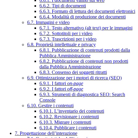
6.6.1. I documenti vanno sul web
6.6.2. Tipi di documenti
6.6.3. Formato di lettura dei documenti elettronici
6.6.4. Modalità di produzione dei documenti
6.7. Immagini e video
6.7.1. Testo alternativo (alt text) per le immagini
6.7.2. Sottotitoli per i video
6.7.3. Trascrizioni per i video
6.8. Proprietà intellettuale e privacy
6.8.1. Pubblicazione di contenuti prodotti dalla
Pubblica Amministrazione
6.8.2. Pubblicazione di contenuti non prodotti
dalla Pubblica Amministrazione
6.8.3. Consenso dei soggetti ritratti
6.9. Ottimizzazione per i motori di ricerca (SEO)
6.9.1. I fattori
on-page
6.9.2. I fattori
off-page
6.9.3. Strumenti di diagnostica SEO: Search
Console
6.10. Gestire i contenuti
6.10.1. L’inventario dei contenuti
6.10.2. Revisionare i contenuti
6.10.3. Migrare i contenuti
6.10.4. Pubblicare i contenuti
7. Progettazione dell’interazione