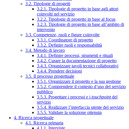
3.2. Tipologie di progetti
3.2.1. Tipologie di progetto in base agli attori
coinvolti nel servizio
3.2.2. Tipologie di progetto in base al focus
3.2.3. Tipologie di progetto in base all’ambito di
intervento
3.3. Competenze, ruoli e figure coinvolte
3.3.1. Coordinatore di progetto
3.3.2. Definire ruoli e responsabilità
3.4. Metodo di lavoro
3.4.1. Definire processi, strumenti e rituali
3.4.2. Curare la documentazione di progetto
3.4.3. Organizzare tavoli tecnici collaborativi
3.4.4. Prendere decisioni
3.5. Il processo progettuale
3.5.1. Organizzare il progetto e la sua gestione
3.5.2. Comprendere il contesto d’uso del servizio
pubblico
3.5.3. Progettare i processi e i
touchpoint
del
servizio
3.5.4. Realizzare l’interfaccia utente del servizio
3.5.5. Validare la soluzione ottenuta
4. Ricerca progettuale
4.1. Ricerca primaria
4.1.1. Interviste