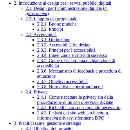
2. Introduzione al design per i servizi pubblici digitali
2.1. Design per l’amministrazione digitale (
e-
government
)
2.2. L’approccio progettuale
2.2.1. Buone pratiche
2.2.2. Principi
2.3. Accessibilità
2.3.1. Definizione
2.3.2. Accessibilità by design
2.3.3. Principi per l’accessibilità
2.3.4. Linee guida e criteri di successo
2.3.5. Come rilasciare una dichiarazione di
accessibilità
2.3.6. Meccanismo di feedback e procedura di
attuazione
2.3.7. Obiettivi accessibilità
2.3.8. Normativa e approfondimenti
2.4. Privacy
2.4.1. Come rispettare la privacy sin dalla
progettazione di un sito o servizio digitale
2.4.2. Richiedi il consenso quando necessario
2.4.3. Le basi del sito web: architettura,
informativa privacy, riferimenti DPO
3. Pianificazione, gestione e strategia
3.1. Obiettivi del progetto