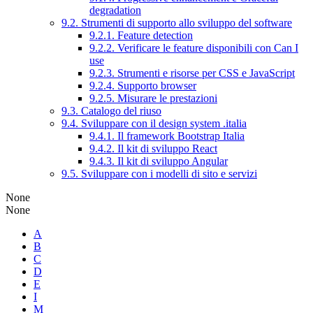
degradation
9.2. Strumenti di supporto allo sviluppo del software
9.2.1. Feature detection
9.2.2. Verificare le feature disponibili con Can I
use
9.2.3. Strumenti e risorse per CSS e JavaScript
9.2.4. Supporto browser
9.2.5. Misurare le prestazioni
9.3. Catalogo del riuso
9.4. Sviluppare con il design system .italia
9.4.1. Il framework Bootstrap Italia
9.4.2. Il kit di sviluppo React
9.4.3. Il kit di sviluppo Angular
9.5. Sviluppare con i modelli di sito e servizi
None
None
A
B
C
D
E
I
M