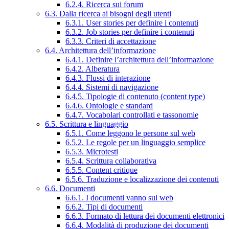
6.2.4. Ricerca sui forum
6.3. Dalla ricerca ai bisogni degli utenti
6.3.1. User stories per definire i contenuti
6.3.2. Job stories per definire i contenuti
6.3.3. Criteri di accettazione
6.4. Architettura dell’informazione
6.4.1. Definire l’architettura dell’informazione
6.4.2. Alberatura
6.4.3. Flussi di interazione
6.4.4. Sistemi di navigazione
6.4.5. Tipologie di contenuto (content type)
6.4.6. Ontologie e standard
6.4.7. Vocabolari controllati e tassonomie
6.5. Scrittura e linguaggio
6.5.1. Come leggono le persone sul web
6.5.2. Le regole per un linguaggio semplice
6.5.3. Microtesti
6.5.4. Scrittura collaborativa
6.5.5. Content critique
6.5.6. Traduzione e localizzazione dei contenuti
6.6. Documenti
6.6.1. I documenti vanno sul web
6.6.2. Tipi di documenti
6.6.3. Formato di lettura dei documenti elettronici
6.6.4. Modalità di produzione dei documenti