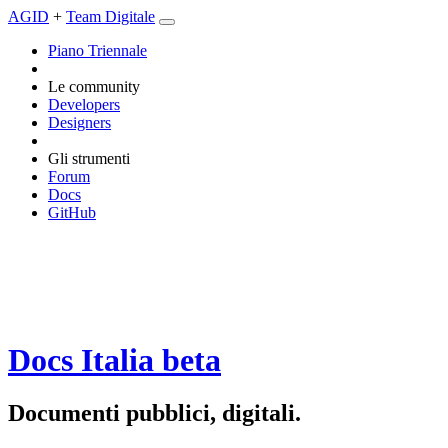
AGID
+
Team Digitale
Piano Triennale
Le community
Developers
Designers
Gli strumenti
Forum
Docs
GitHub
Docs Italia
beta
Documenti pubblici, digitali.