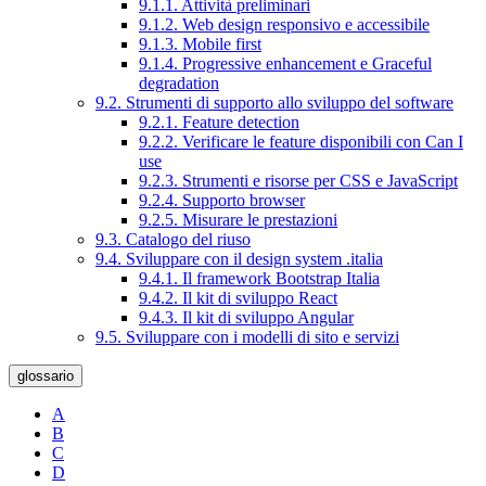
9.1.1. Attività preliminari
9.1.2. Web design responsivo e accessibile
9.1.3. Mobile first
9.1.4. Progressive enhancement e Graceful
degradation
9.2. Strumenti di supporto allo sviluppo del software
9.2.1. Feature detection
9.2.2. Verificare le feature disponibili con Can I
use
9.2.3. Strumenti e risorse per CSS e JavaScript
9.2.4. Supporto browser
9.2.5. Misurare le prestazioni
9.3. Catalogo del riuso
9.4. Sviluppare con il design system .italia
9.4.1. Il framework Bootstrap Italia
9.4.2. Il kit di sviluppo React
9.4.3. Il kit di sviluppo Angular
9.5. Sviluppare con i modelli di sito e servizi
glossario
A
B
C
D