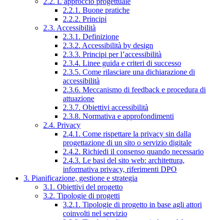
2.2. L’approccio progettuale
2.2.1. Buone pratiche
2.2.2. Principi
2.3. Accessibilità
2.3.1. Definizione
2.3.2. Accessibilità by design
2.3.3. Principi per l’accessibilità
2.3.4. Linee guida e criteri di successo
2.3.5. Come rilasciare una dichiarazione di
accessibilità
2.3.6. Meccanismo di feedback e procedura di
attuazione
2.3.7. Obiettivi accessibilità
2.3.8. Normativa e approfondimenti
2.4. Privacy
2.4.1. Come rispettare la privacy sin dalla
progettazione di un sito o servizio digitale
2.4.2. Richiedi il consenso quando necessario
2.4.3. Le basi del sito web: architettura,
informativa privacy, riferimenti DPO
3. Pianificazione, gestione e strategia
3.1. Obiettivi del progetto
3.2. Tipologie di progetti
3.2.1. Tipologie di progetto in base agli attori
coinvolti nel servizio