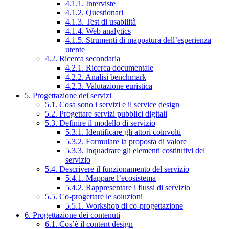
4.1.1. Interviste
4.1.2. Questionari
4.1.3. Test di usabilità
4.1.4. Web analytics
4.1.5. Strumenti di mappatura dell’esperienza
utente
4.2. Ricerca secondaria
4.2.1. Ricerca documentale
4.2.2. Analisi benchmark
4.2.3. Valutazione euristica
5. Progettazione dei servizi
5.1. Cosa sono i servizi e il service design
5.2. Progettare servizi pubblici digitali
5.3. Definire il modello di servizio
5.3.1. Identificare gli attori coinvolti
5.3.2. Formulare la proposta di valore
5.3.3. Inquadrare gli elementi costitutivi del
servizio
5.4. Descrivere il funzionamento del servizio
5.4.1. Mappare l’ecosistema
5.4.2. Rappresentare i flussi di servizio
5.5. Co-progettare le soluzioni
5.5.1. Workshop di co-progettazione
6. Progettazione dei contenuti
6.1. Cos’è il content design