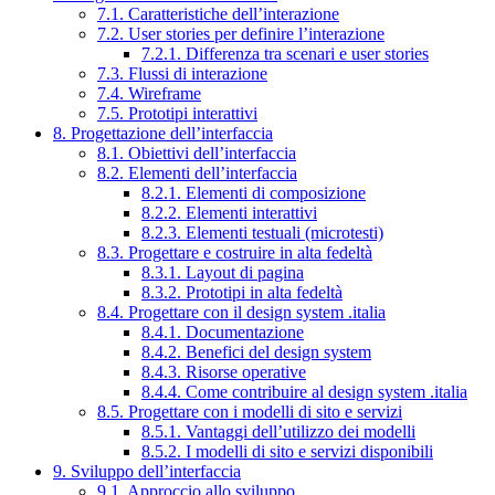
7.1. Caratteristiche dell’interazione
7.2. User stories per definire l’interazione
7.2.1. Differenza tra scenari e user stories
7.3. Flussi di interazione
7.4. Wireframe
7.5. Prototipi interattivi
8. Progettazione dell’interfaccia
8.1. Obiettivi dell’interfaccia
8.2. Elementi dell’interfaccia
8.2.1. Elementi di composizione
8.2.2. Elementi interattivi
8.2.3. Elementi testuali (microtesti)
8.3. Progettare e costruire in alta fedeltà
8.3.1. Layout di pagina
8.3.2. Prototipi in alta fedeltà
8.4. Progettare con il design system .italia
8.4.1. Documentazione
8.4.2. Benefici del design system
8.4.3. Risorse operative
8.4.4. Come contribuire al design system .italia
8.5. Progettare con i modelli di sito e servizi
8.5.1. Vantaggi dell’utilizzo dei modelli
8.5.2. I modelli di sito e servizi disponibili
9. Sviluppo dell’interfaccia
9.1. Approccio allo sviluppo