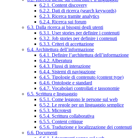
6.2.1. Content discovery
6.2.2. Dati di ricerca (search keywords)
6.2.3. Ricerca tramite analytics
6.2.4. Ricerca sui forum
6.3. Dalla ricerca ai bisogni degli utenti
6.3.1. User stories per definire i contenuti
6.3.2. Job stories per definire i contenuti
6.3.3. Criteri di accettazione
6.4. Architettura dell’informazione
6.4.1. Definire l’architettura dell’informazione
6.4.2. Alberatura
6.4.3. Flussi di interazione
6.4.4. Sistemi di navigazione
6.4.5. Tipologie di contenuto (content type)
6.4.6. Ontologie e standard
6.4.7. Vocabolari controllati e tassonomie
6.5. Scrittura e linguaggio
6.5.1. Come leggono le persone sul web
6.5.2. Le regole per un linguaggio semplice
6.5.3. Microtesti
6.5.4. Scrittura collaborativa
6.5.5. Content critique
6.5.6. Traduzione e localizzazione dei contenuti
6.6. Documenti