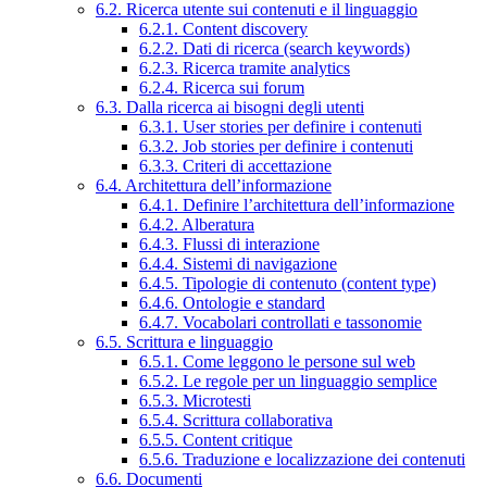
6.2. Ricerca utente sui contenuti e il linguaggio
6.2.1. Content discovery
6.2.2. Dati di ricerca (search keywords)
6.2.3. Ricerca tramite analytics
6.2.4. Ricerca sui forum
6.3. Dalla ricerca ai bisogni degli utenti
6.3.1. User stories per definire i contenuti
6.3.2. Job stories per definire i contenuti
6.3.3. Criteri di accettazione
6.4. Architettura dell’informazione
6.4.1. Definire l’architettura dell’informazione
6.4.2. Alberatura
6.4.3. Flussi di interazione
6.4.4. Sistemi di navigazione
6.4.5. Tipologie di contenuto (content type)
6.4.6. Ontologie e standard
6.4.7. Vocabolari controllati e tassonomie
6.5. Scrittura e linguaggio
6.5.1. Come leggono le persone sul web
6.5.2. Le regole per un linguaggio semplice
6.5.3. Microtesti
6.5.4. Scrittura collaborativa
6.5.5. Content critique
6.5.6. Traduzione e localizzazione dei contenuti
6.6. Documenti