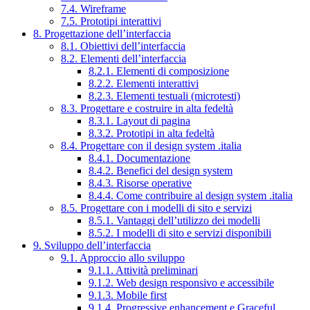
7.4. Wireframe
7.5. Prototipi interattivi
8. Progettazione dell’interfaccia
8.1. Obiettivi dell’interfaccia
8.2. Elementi dell’interfaccia
8.2.1. Elementi di composizione
8.2.2. Elementi interattivi
8.2.3. Elementi testuali (microtesti)
8.3. Progettare e costruire in alta fedeltà
8.3.1. Layout di pagina
8.3.2. Prototipi in alta fedeltà
8.4. Progettare con il design system .italia
8.4.1. Documentazione
8.4.2. Benefici del design system
8.4.3. Risorse operative
8.4.4. Come contribuire al design system .italia
8.5. Progettare con i modelli di sito e servizi
8.5.1. Vantaggi dell’utilizzo dei modelli
8.5.2. I modelli di sito e servizi disponibili
9. Sviluppo dell’interfaccia
9.1. Approccio allo sviluppo
9.1.1. Attività preliminari
9.1.2. Web design responsivo e accessibile
9.1.3. Mobile first
9.1.4. Progressive enhancement e Graceful