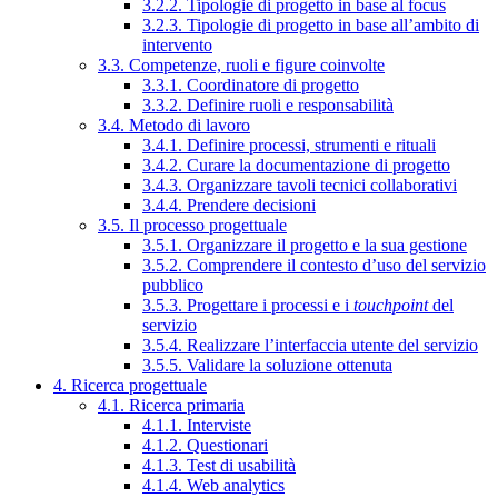
3.2.2. Tipologie di progetto in base al focus
3.2.3. Tipologie di progetto in base all’ambito di
intervento
3.3. Competenze, ruoli e figure coinvolte
3.3.1. Coordinatore di progetto
3.3.2. Definire ruoli e responsabilità
3.4. Metodo di lavoro
3.4.1. Definire processi, strumenti e rituali
3.4.2. Curare la documentazione di progetto
3.4.3. Organizzare tavoli tecnici collaborativi
3.4.4. Prendere decisioni
3.5. Il processo progettuale
3.5.1. Organizzare il progetto e la sua gestione
3.5.2. Comprendere il contesto d’uso del servizio
pubblico
3.5.3. Progettare i processi e i
touchpoint
del
servizio
3.5.4. Realizzare l’interfaccia utente del servizio
3.5.5. Validare la soluzione ottenuta
4. Ricerca progettuale
4.1. Ricerca primaria
4.1.1. Interviste
4.1.2. Questionari
4.1.3. Test di usabilità
4.1.4. Web analytics