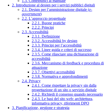
1.3. Contribuisci al manuale
2. Introduzione al design per i servizi pubblici digitali
2.1. Design per l’amministrazione digitale (
e-
government
)
2.2. L’approccio progettuale
2.2.1. Buone pratiche
2.2.2. Principi
2.3. Accessibilità
2.3.1. Definizione
2.3.2. Accessibilità by design
2.3.3. Principi per l’accessibilità
2.3.4. Linee guida e criteri di successo
2.3.5. Come rilasciare una dichiarazione di
accessibilità
2.3.6. Meccanismo di feedback e procedura di
attuazione
2.3.7. Obiettivi accessibilità
2.3.8. Normativa e approfondimenti
2.4. Privacy
2.4.1. Come rispettare la privacy sin dalla
progettazione di un sito o servizio digitale
2.4.2. Richiedi il consenso quando necessario
2.4.3. Le basi del sito web: architettura,
informativa privacy, riferimenti DPO
3. Pianificazione, gestione e strategia