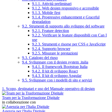
9.1.1. Attività preliminari
9.1.2. Web design responsivo e accessibile
9.1.3. Mobile first
9.1.4. Progressive enhancement e Graceful
degradation
9.2. Strumenti di supporto allo sviluppo del software
9.2.1. Feature detection
9.2.2. Verificare le feature disponibili con Can I
use
9.2.3. Strumenti e risorse per CSS e JavaScript
9.2.4. Supporto browser
9.2.5. Misurare le prestazioni
9.3. Catalogo del riuso
9.4. Sviluppare con il design system .italia
9.4.1. Il framework Bootstrap Italia
9.4.2. Il kit di sviluppo React
9.4.3. Il kit di sviluppo Angular
9.5. Sviluppare con i modelli di sito e servizi
1. Scopo, destinatari e uso del Manuale operativo di design
Team per la Trasformazione Digitale
in collaborazione con
Agenzia per l'Italia Digitale