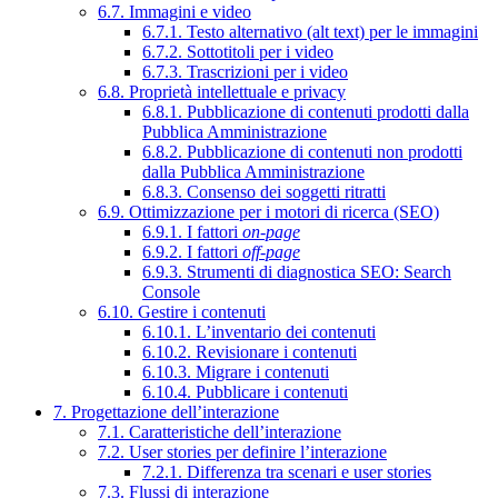
6.7. Immagini e video
6.7.1. Testo alternativo (alt text) per le immagini
6.7.2. Sottotitoli per i video
6.7.3. Trascrizioni per i video
6.8. Proprietà intellettuale e privacy
6.8.1. Pubblicazione di contenuti prodotti dalla
Pubblica Amministrazione
6.8.2. Pubblicazione di contenuti non prodotti
dalla Pubblica Amministrazione
6.8.3. Consenso dei soggetti ritratti
6.9. Ottimizzazione per i motori di ricerca (SEO)
6.9.1. I fattori
on-page
6.9.2. I fattori
off-page
6.9.3. Strumenti di diagnostica SEO: Search
Console
6.10. Gestire i contenuti
6.10.1. L’inventario dei contenuti
6.10.2. Revisionare i contenuti
6.10.3. Migrare i contenuti
6.10.4. Pubblicare i contenuti
7. Progettazione dell’interazione
7.1. Caratteristiche dell’interazione
7.2. User stories per definire l’interazione
7.2.1. Differenza tra scenari e user stories
7.3. Flussi di interazione