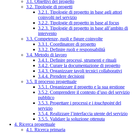
3.1. Obiettivi del progetto
3.2. Tipologie di progetti
3.2.1. Tipologie di progetto in base agli attori
coinvolti nel servizio
3.2.2. Tipologie di progetto in base al focus
3.2.3. Tipologie di progetto in base all’ambito di
intervento
3.3. Competenze, ruoli e figure coinvolte
3.3.1. Coordinatore di progetto
3.3.2. Definire ruoli e responsabilità
3.4. Metodo di lavoro
3.4.1. Definire processi, strumenti e rituali
3.4.2. Curare la documentazione di progetto
3.4.3. Organizzare tavoli tecnici collaborativi
3.4.4. Prendere decisioni
3.5. Il processo progettuale
3.5.1. Organizzare il progetto e la sua gestione
3.5.2. Comprendere il contesto d’uso del servizio
pubblico
3.5.3. Progettare i processi e i
touchpoint
del
servizio
3.5.4. Realizzare l’interfaccia utente del servizio
3.5.5. Validare la soluzione ottenuta
4. Ricerca progettuale
4.1. Ricerca primaria