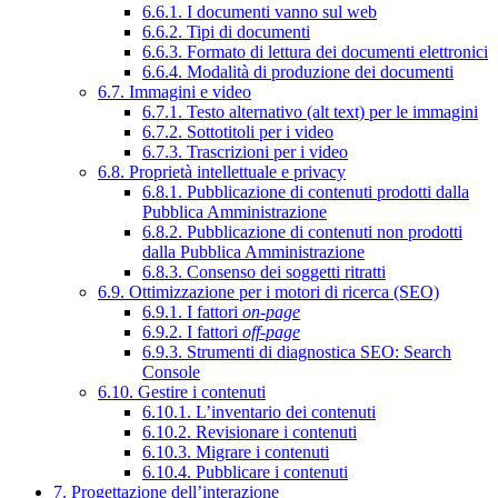
6.6.1. I documenti vanno sul web
6.6.2. Tipi di documenti
6.6.3. Formato di lettura dei documenti elettronici
6.6.4. Modalità di produzione dei documenti
6.7. Immagini e video
6.7.1. Testo alternativo (alt text) per le immagini
6.7.2. Sottotitoli per i video
6.7.3. Trascrizioni per i video
6.8. Proprietà intellettuale e privacy
6.8.1. Pubblicazione di contenuti prodotti dalla
Pubblica Amministrazione
6.8.2. Pubblicazione di contenuti non prodotti
dalla Pubblica Amministrazione
6.8.3. Consenso dei soggetti ritratti
6.9. Ottimizzazione per i motori di ricerca (SEO)
6.9.1. I fattori
on-page
6.9.2. I fattori
off-page
6.9.3. Strumenti di diagnostica SEO: Search
Console
6.10. Gestire i contenuti
6.10.1. L’inventario dei contenuti
6.10.2. Revisionare i contenuti
6.10.3. Migrare i contenuti
6.10.4. Pubblicare i contenuti
7. Progettazione dell’interazione