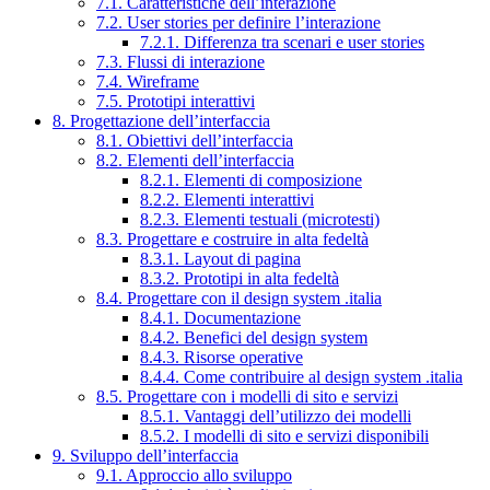
7.1. Caratteristiche dell’interazione
7.2. User stories per definire l’interazione
7.2.1. Differenza tra scenari e user stories
7.3. Flussi di interazione
7.4. Wireframe
7.5. Prototipi interattivi
8. Progettazione dell’interfaccia
8.1. Obiettivi dell’interfaccia
8.2. Elementi dell’interfaccia
8.2.1. Elementi di composizione
8.2.2. Elementi interattivi
8.2.3. Elementi testuali (microtesti)
8.3. Progettare e costruire in alta fedeltà
8.3.1. Layout di pagina
8.3.2. Prototipi in alta fedeltà
8.4. Progettare con il design system .italia
8.4.1. Documentazione
8.4.2. Benefici del design system
8.4.3. Risorse operative
8.4.4. Come contribuire al design system .italia
8.5. Progettare con i modelli di sito e servizi
8.5.1. Vantaggi dell’utilizzo dei modelli
8.5.2. I modelli di sito e servizi disponibili
9. Sviluppo dell’interfaccia
9.1. Approccio allo sviluppo