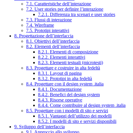
7.1. Caratteristiche dell’interazione
7.2. User stories per definire l’interazione
7.2.1. Differenza tra scenari e user stories
7.3. Flussi di interazione
7.4. Wireframe
7.5. Prototipi interattivi
8. Progettazione dell’interfaccia
8.1. Obiettivi dell’interfaccia
8.2. Elementi dell’interfaccia
8.2.1. Elementi di composizione
8.2.2. Elementi interattivi
8.2.3. Elementi testuali (microtesti)
8.3. Progettare e costruire in alta fedeltà
8.3.1. Layout di pagina
8.3.2. Prototipi in alta fedeltà
8.4. Progettare con il design system .italia
8.4.1. Documentazione
8.4.2. Benefici del design system
8.4.3. Risorse operative
8.4.4. Come contribuire al design system .italia
8.5. Progettare con i modelli di sito e servizi
8.5.1. Vantaggi dell’utilizzo dei modelli
8.5.2. I modelli di sito e servizi disponibili
9. Sviluppo dell’interfaccia
9.1. Approccio allo sviluppo