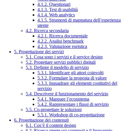
4.1.2. Questionari
4.1.3. Test di usabilità
4.1.4. Web analytics
4.1.5. Strumenti di mappatura dell’esperienza
utente
4.2. Ricerca secondaria
4.2.1. Ricerca documentale
4.2.2. Analisi benchmark
4.2.3. Valutazione euristica
5. Progettazione dei servizi
5.1. Cosa sono i servizi e il service design
5.2. Progettare servizi pubblici digitali
5.3. Definire il modello di servizio
5.3.1. Identificare gli attori coinvolti
5.3.2. Formulare la proposta di valore
5.3.3. Inquadrare gli elementi costitutivi del
servizio
5.4. Descrivere il funzionamento del servizio
5.4.1. Mappare l’ecosistema
5.4.2. Rappresentare i flussi di servizio
5.5. Co-progettare le soluzioni
5.5.1. Workshop di co-progettazione
6. Progettazione dei contenuti
6.1. Cos’è il content design
6.2. Ricerca utente sui contenuti e il linguaggio