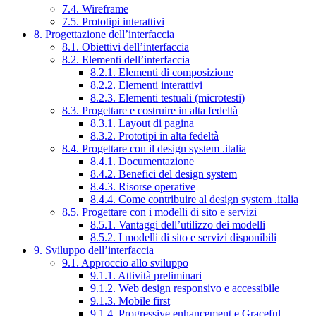
7.4. Wireframe
7.5. Prototipi interattivi
8. Progettazione dell’interfaccia
8.1. Obiettivi dell’interfaccia
8.2. Elementi dell’interfaccia
8.2.1. Elementi di composizione
8.2.2. Elementi interattivi
8.2.3. Elementi testuali (microtesti)
8.3. Progettare e costruire in alta fedeltà
8.3.1. Layout di pagina
8.3.2. Prototipi in alta fedeltà
8.4. Progettare con il design system .italia
8.4.1. Documentazione
8.4.2. Benefici del design system
8.4.3. Risorse operative
8.4.4. Come contribuire al design system .italia
8.5. Progettare con i modelli di sito e servizi
8.5.1. Vantaggi dell’utilizzo dei modelli
8.5.2. I modelli di sito e servizi disponibili
9. Sviluppo dell’interfaccia
9.1. Approccio allo sviluppo
9.1.1. Attività preliminari
9.1.2. Web design responsivo e accessibile
9.1.3. Mobile first
9.1.4. Progressive enhancement e Graceful