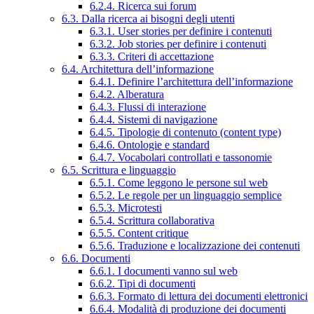
6.2.4. Ricerca sui forum
6.3. Dalla ricerca ai bisogni degli utenti
6.3.1. User stories per definire i contenuti
6.3.2. Job stories per definire i contenuti
6.3.3. Criteri di accettazione
6.4. Architettura dell’informazione
6.4.1. Definire l’architettura dell’informazione
6.4.2. Alberatura
6.4.3. Flussi di interazione
6.4.4. Sistemi di navigazione
6.4.5. Tipologie di contenuto (content type)
6.4.6. Ontologie e standard
6.4.7. Vocabolari controllati e tassonomie
6.5. Scrittura e linguaggio
6.5.1. Come leggono le persone sul web
6.5.2. Le regole per un linguaggio semplice
6.5.3. Microtesti
6.5.4. Scrittura collaborativa
6.5.5. Content critique
6.5.6. Traduzione e localizzazione dei contenuti
6.6. Documenti
6.6.1. I documenti vanno sul web
6.6.2. Tipi di documenti
6.6.3. Formato di lettura dei documenti elettronici
6.6.4. Modalità di produzione dei documenti