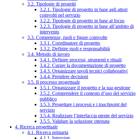
3.2. Tipologie di progetti
3.2.1. Tipologie di progetto in base agli attori
coinvolti nel servizio
3.2.2. Tipologie di progetto in base al focus
3.2.3. Tipologie di progetto in base all’ambito di
intervento
3.3. Competenze, ruoli e figure coinvolte
3.3.1. Coordinatore di progetto
3.3.2. Definire ruoli e responsabilità
3.4. Metodo di lavoro
3.4.1. Definire processi, strumenti e rituali
3.4.2. Curare la documentazione di progetto
3.4.3. Organizzare tavoli tecnici collaborativi
3.4.4. Prendere decisioni
3.5. Il processo progettuale
3.5.1. Organizzare il progetto e la sua gestione
3.5.2. Comprendere il contesto d’uso del servizio
pubblico
3.5.3. Progettare i processi e i
touchpoint
del
servizio
3.5.4. Realizzare l’interfaccia utente del servizio
3.5.5. Validare la soluzione ottenuta
4. Ricerca progettuale
4.1. Ricerca primaria
4.1.1. Interviste