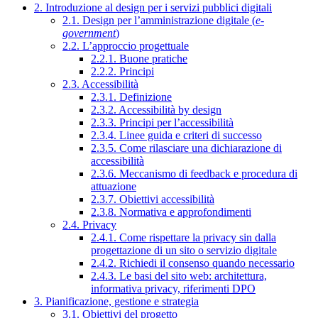
2. Introduzione al design per i servizi pubblici digitali
2.1. Design per l’amministrazione digitale (
e-
government
)
2.2. L’approccio progettuale
2.2.1. Buone pratiche
2.2.2. Principi
2.3. Accessibilità
2.3.1. Definizione
2.3.2. Accessibilità by design
2.3.3. Principi per l’accessibilità
2.3.4. Linee guida e criteri di successo
2.3.5. Come rilasciare una dichiarazione di
accessibilità
2.3.6. Meccanismo di feedback e procedura di
attuazione
2.3.7. Obiettivi accessibilità
2.3.8. Normativa e approfondimenti
2.4. Privacy
2.4.1. Come rispettare la privacy sin dalla
progettazione di un sito o servizio digitale
2.4.2. Richiedi il consenso quando necessario
2.4.3. Le basi del sito web: architettura,
informativa privacy, riferimenti DPO
3. Pianificazione, gestione e strategia
3.1. Obiettivi del progetto