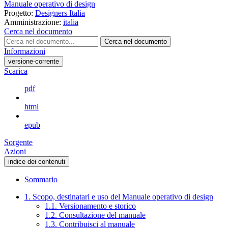
Manuale operativo di design
Progetto:
Designers Italia
Amministrazione:
italia
Cerca nel documento
Cerca nel documento
Informazioni
versione-corrente
Scarica
pdf
html
epub
Sorgente
Azioni
indice dei contenuti
Sommario
1. Scopo, destinatari e uso del Manuale operativo di design
1.1. Versionamento e storico
1.2. Consultazione del manuale
1.3. Contribuisci al manuale