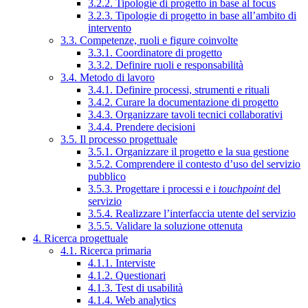
3.2.2. Tipologie di progetto in base al focus
3.2.3. Tipologie di progetto in base all’ambito di
intervento
3.3. Competenze, ruoli e figure coinvolte
3.3.1. Coordinatore di progetto
3.3.2. Definire ruoli e responsabilità
3.4. Metodo di lavoro
3.4.1. Definire processi, strumenti e rituali
3.4.2. Curare la documentazione di progetto
3.4.3. Organizzare tavoli tecnici collaborativi
3.4.4. Prendere decisioni
3.5. Il processo progettuale
3.5.1. Organizzare il progetto e la sua gestione
3.5.2. Comprendere il contesto d’uso del servizio
pubblico
3.5.3. Progettare i processi e i
touchpoint
del
servizio
3.5.4. Realizzare l’interfaccia utente del servizio
3.5.5. Validare la soluzione ottenuta
4. Ricerca progettuale
4.1. Ricerca primaria
4.1.1. Interviste
4.1.2. Questionari
4.1.3. Test di usabilità
4.1.4. Web analytics