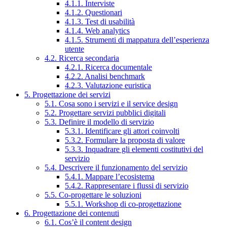
4.1.1. Interviste
4.1.2. Questionari
4.1.3. Test di usabilità
4.1.4. Web analytics
4.1.5. Strumenti di mappatura dell’esperienza
utente
4.2. Ricerca secondaria
4.2.1. Ricerca documentale
4.2.2. Analisi benchmark
4.2.3. Valutazione euristica
5. Progettazione dei servizi
5.1. Cosa sono i servizi e il service design
5.2. Progettare servizi pubblici digitali
5.3. Definire il modello di servizio
5.3.1. Identificare gli attori coinvolti
5.3.2. Formulare la proposta di valore
5.3.3. Inquadrare gli elementi costitutivi del
servizio
5.4. Descrivere il funzionamento del servizio
5.4.1. Mappare l’ecosistema
5.4.2. Rappresentare i flussi di servizio
5.5. Co-progettare le soluzioni
5.5.1. Workshop di co-progettazione
6. Progettazione dei contenuti
6.1. Cos’è il content design