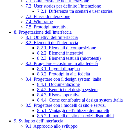
7.1. Caratteristiche dell’interazione
7.2. User stories per definire l’interazione
7.2.1. Differenza tra scenari e user stories
7.3. Flussi di interazione
7.4. Wireframe
7.5. Prototipi interattivi
8. Progettazione dell’interfaccia
8.1. Obiettivi dell’interfaccia
8.2. Elementi dell’interfaccia
8.2.1. Elementi di composizione
8.2.2. Elementi interattivi
8.2.3. Elementi testuali (microtesti)
8.3. Progettare e costruire in alta fedeltà
8.3.1. Layout di pagina
8.3.2. Prototipi in alta fedeltà
8.4. Progettare con il design system .italia
8.4.1. Documentazione
8.4.2. Benefici del design system
8.4.3. Risorse operative
8.4.4. Come contribuire al design system .italia
8.5. Progettare con i modelli di sito e servizi
8.5.1. Vantaggi dell’utilizzo dei modelli
8.5.2. I modelli di sito e servizi disponibili
9. Sviluppo dell’interfaccia
9.1. Approccio allo sviluppo