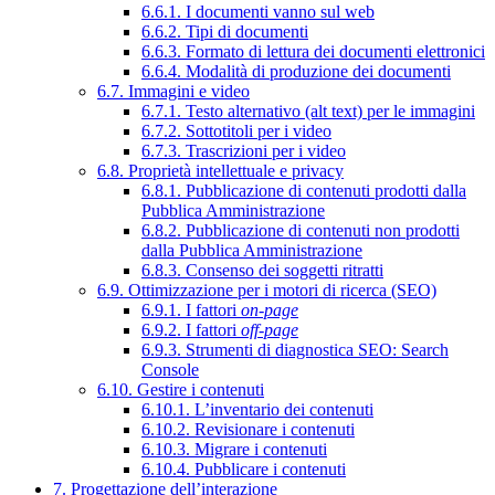
6.6.1. I documenti vanno sul web
6.6.2. Tipi di documenti
6.6.3. Formato di lettura dei documenti elettronici
6.6.4. Modalità di produzione dei documenti
6.7. Immagini e video
6.7.1. Testo alternativo (alt text) per le immagini
6.7.2. Sottotitoli per i video
6.7.3. Trascrizioni per i video
6.8. Proprietà intellettuale e privacy
6.8.1. Pubblicazione di contenuti prodotti dalla
Pubblica Amministrazione
6.8.2. Pubblicazione di contenuti non prodotti
dalla Pubblica Amministrazione
6.8.3. Consenso dei soggetti ritratti
6.9. Ottimizzazione per i motori di ricerca (SEO)
6.9.1. I fattori
on-page
6.9.2. I fattori
off-page
6.9.3. Strumenti di diagnostica SEO: Search
Console
6.10. Gestire i contenuti
6.10.1. L’inventario dei contenuti
6.10.2. Revisionare i contenuti
6.10.3. Migrare i contenuti
6.10.4. Pubblicare i contenuti
7. Progettazione dell’interazione