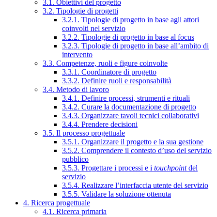
3.1. Obiettivi del progetto
3.2. Tipologie di progetti
3.2.1. Tipologie di progetto in base agli attori
coinvolti nel servizio
3.2.2. Tipologie di progetto in base al focus
3.2.3. Tipologie di progetto in base all’ambito di
intervento
3.3. Competenze, ruoli e figure coinvolte
3.3.1. Coordinatore di progetto
3.3.2. Definire ruoli e responsabilità
3.4. Metodo di lavoro
3.4.1. Definire processi, strumenti e rituali
3.4.2. Curare la documentazione di progetto
3.4.3. Organizzare tavoli tecnici collaborativi
3.4.4. Prendere decisioni
3.5. Il processo progettuale
3.5.1. Organizzare il progetto e la sua gestione
3.5.2. Comprendere il contesto d’uso del servizio
pubblico
3.5.3. Progettare i processi e i
touchpoint
del
servizio
3.5.4. Realizzare l’interfaccia utente del servizio
3.5.5. Validare la soluzione ottenuta
4. Ricerca progettuale
4.1. Ricerca primaria