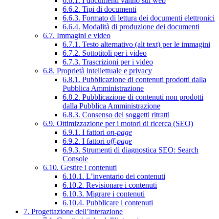
6.6.1. I documenti vanno sul web
6.6.2. Tipi di documenti
6.6.3. Formato di lettura dei documenti elettronici
6.6.4. Modalità di produzione dei documenti
6.7. Immagini e video
6.7.1. Testo alternativo (alt text) per le immagini
6.7.2. Sottotitoli per i video
6.7.3. Trascrizioni per i video
6.8. Proprietà intellettuale e privacy
6.8.1. Pubblicazione di contenuti prodotti dalla
Pubblica Amministrazione
6.8.2. Pubblicazione di contenuti non prodotti
dalla Pubblica Amministrazione
6.8.3. Consenso dei soggetti ritratti
6.9. Ottimizzazione per i motori di ricerca (SEO)
6.9.1. I fattori
on-page
6.9.2. I fattori
off-page
6.9.3. Strumenti di diagnostica SEO: Search
Console
6.10. Gestire i contenuti
6.10.1. L’inventario dei contenuti
6.10.2. Revisionare i contenuti
6.10.3. Migrare i contenuti
6.10.4. Pubblicare i contenuti
7. Progettazione dell’interazione