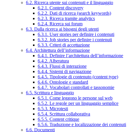
6.2. Ricerca utente sui contenuti e il linguaggio
6.2.1. Content discovery
6.2.2. Dati di ricerca (search keywords)
6.2.3. Ricerca tramite analytics
6.2.4. Ricerca sui forum
6.3. Dalla ricerca ai bisogni degli utenti
6.3.1. User stories per definire i contenuti
6.3.2. Job stories per definire i contenuti
6.3.3. Criteri di accettazione
6.4. Architettura dell’informazione
6.4.1. Definire l’architettura dell’informazione
6.4.2. Alberatura
6.4.3. Flussi di interazione
6.4.4. Sistemi di navigazione
6.4.5. Tipologie di contenuto (content type)
6.4.6. Ontologie e standard
6.4.7. Vocabolari controllati e tassonomie
6.5. Scrittura e linguaggio
6.5.1. Come leggono le persone sul web
6.5.2. Le regole per un linguaggio semplice
6.5.3. Microtesti
6.5.4. Scrittura collaborativa
6.5.5. Content critique
6.5.6. Traduzione e localizzazione dei contenuti
6.6. Documenti