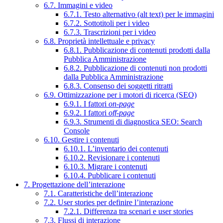
6.7. Immagini e video
6.7.1. Testo alternativo (alt text) per le immagini
6.7.2. Sottotitoli per i video
6.7.3. Trascrizioni per i video
6.8. Proprietà intellettuale e privacy
6.8.1. Pubblicazione di contenuti prodotti dalla
Pubblica Amministrazione
6.8.2. Pubblicazione di contenuti non prodotti
dalla Pubblica Amministrazione
6.8.3. Consenso dei soggetti ritratti
6.9. Ottimizzazione per i motori di ricerca (SEO)
6.9.1. I fattori
on-page
6.9.2. I fattori
off-page
6.9.3. Strumenti di diagnostica SEO: Search
Console
6.10. Gestire i contenuti
6.10.1. L’inventario dei contenuti
6.10.2. Revisionare i contenuti
6.10.3. Migrare i contenuti
6.10.4. Pubblicare i contenuti
7. Progettazione dell’interazione
7.1. Caratteristiche dell’interazione
7.2. User stories per definire l’interazione
7.2.1. Differenza tra scenari e user stories
7.3. Flussi di interazione