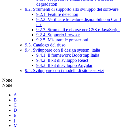
degradation
9.2. Strumenti di supporto allo sviluppo del software
9.2.1. Feature detection
9.2.2. Verificare le feature disponibili con Can I
use
9.2.3. Strumenti e risorse per CSS e JavaScript
9.2.4. Supporto browser
9.2.5. Misurare le prestazioni
9.3. Catalogo del riuso
9.4. Sviluppare con il design system .italia
9.4.1. Il framework Bootstrap Italia
9.4.2. Il kit di sviluppo React
9.4.3. Il kit di sviluppo Angular
9.5. Sviluppare con i modelli di sito e servizi
None
None
A
B
C
D
E
I
M