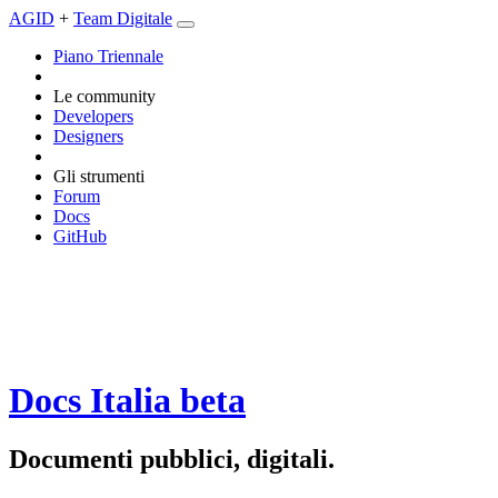
AGID
+
Team Digitale
Piano Triennale
Le community
Developers
Designers
Gli strumenti
Forum
Docs
GitHub
Docs Italia
beta
Documenti pubblici, digitali.