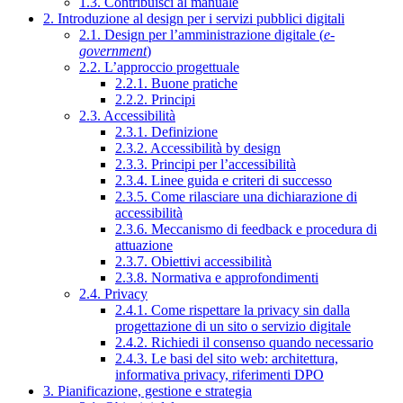
1.3. Contribuisci al manuale
2. Introduzione al design per i servizi pubblici digitali
2.1. Design per l’amministrazione digitale (
e-
government
)
2.2. L’approccio progettuale
2.2.1. Buone pratiche
2.2.2. Principi
2.3. Accessibilità
2.3.1. Definizione
2.3.2. Accessibilità by design
2.3.3. Principi per l’accessibilità
2.3.4. Linee guida e criteri di successo
2.3.5. Come rilasciare una dichiarazione di
accessibilità
2.3.6. Meccanismo di feedback e procedura di
attuazione
2.3.7. Obiettivi accessibilità
2.3.8. Normativa e approfondimenti
2.4. Privacy
2.4.1. Come rispettare la privacy sin dalla
progettazione di un sito o servizio digitale
2.4.2. Richiedi il consenso quando necessario
2.4.3. Le basi del sito web: architettura,
informativa privacy, riferimenti DPO
3. Pianificazione, gestione e strategia