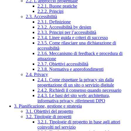
2.2. L’approccio progettuale
2.2.1. Buone pratiche
2.2.2. Principi
2.3. Accessibilità
2.3.1. Definizione
2.3.2. Accessibilità by design
2.3.3. Principi per l’accessibilità
2.3.4. Linee guida e criteri di successo
2.3.5. Come rilasciare una dichiarazione di
accessibilità
2.3.6. Meccanismo di feedback e procedura di
attuazione
2.3.7. Obiettivi accessibilità
2.3.8. Normativa e approfondimenti
2.4. Privacy
2.4.1. Come rispettare la privacy sin dalla
progettazione di un sito o servizio digitale
2.4.2. Richiedi il consenso quando necessario
2.4.3. Le basi del sito web: architettura,
informativa privacy, riferimenti DPO
3. Pianificazione, gestione e strategia
3.1. Obiettivi del progetto
3.2. Tipologie di progetti
3.2.1. Tipologie di progetto in base agli attori
coinvolti nel servizio