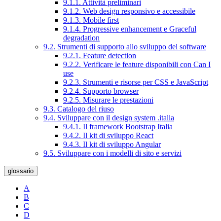
9.1.1. Attività preliminari
9.1.2. Web design responsivo e accessibile
9.1.3. Mobile first
9.1.4. Progressive enhancement e Graceful
degradation
9.2. Strumenti di supporto allo sviluppo del software
9.2.1. Feature detection
9.2.2. Verificare le feature disponibili con Can I
use
9.2.3. Strumenti e risorse per CSS e JavaScript
9.2.4. Supporto browser
9.2.5. Misurare le prestazioni
9.3. Catalogo del riuso
9.4. Sviluppare con il design system .italia
9.4.1. Il framework Bootstrap Italia
9.4.2. Il kit di sviluppo React
9.4.3. Il kit di sviluppo Angular
9.5. Sviluppare con i modelli di sito e servizi
glossario
A
B
C
D