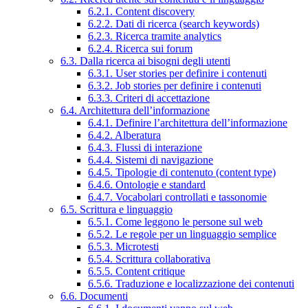
6.2.1. Content discovery
6.2.2. Dati di ricerca (search keywords)
6.2.3. Ricerca tramite analytics
6.2.4. Ricerca sui forum
6.3. Dalla ricerca ai bisogni degli utenti
6.3.1. User stories per definire i contenuti
6.3.2. Job stories per definire i contenuti
6.3.3. Criteri di accettazione
6.4. Architettura dell’informazione
6.4.1. Definire l’architettura dell’informazione
6.4.2. Alberatura
6.4.3. Flussi di interazione
6.4.4. Sistemi di navigazione
6.4.5. Tipologie di contenuto (content type)
6.4.6. Ontologie e standard
6.4.7. Vocabolari controllati e tassonomie
6.5. Scrittura e linguaggio
6.5.1. Come leggono le persone sul web
6.5.2. Le regole per un linguaggio semplice
6.5.3. Microtesti
6.5.4. Scrittura collaborativa
6.5.5. Content critique
6.5.6. Traduzione e localizzazione dei contenuti
6.6. Documenti