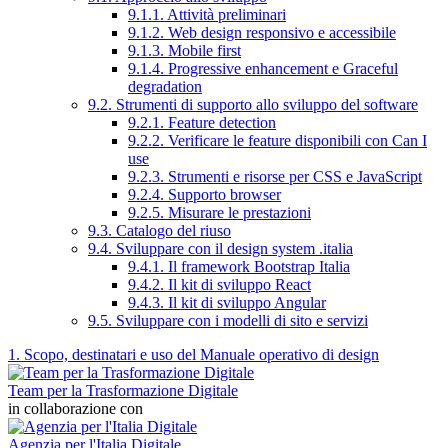
9.1.1. Attività preliminari
9.1.2. Web design responsivo e accessibile
9.1.3. Mobile first
9.1.4. Progressive enhancement e Graceful
degradation
9.2. Strumenti di supporto allo sviluppo del software
9.2.1. Feature detection
9.2.2. Verificare le feature disponibili con Can I
use
9.2.3. Strumenti e risorse per CSS e JavaScript
9.2.4. Supporto browser
9.2.5. Misurare le prestazioni
9.3. Catalogo del riuso
9.4. Sviluppare con il design system .italia
9.4.1. Il framework Bootstrap Italia
9.4.2. Il kit di sviluppo React
9.4.3. Il kit di sviluppo Angular
9.5. Sviluppare con i modelli di sito e servizi
1. Scopo, destinatari e uso del Manuale operativo di design
Team per la Trasformazione Digitale
in collaborazione con
Agenzia per l'Italia Digitale