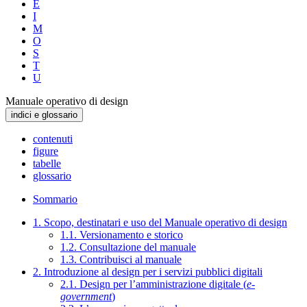
E
I
M
O
S
T
U
Manuale operativo di design
indici e glossario
contenuti
figure
tabelle
glossario
Sommario
1. Scopo, destinatari e uso del Manuale operativo di design
1.1. Versionamento e storico
1.2. Consultazione del manuale
1.3. Contribuisci al manuale
2. Introduzione al design per i servizi pubblici digitali
2.1. Design per l’amministrazione digitale (
e-
government
)