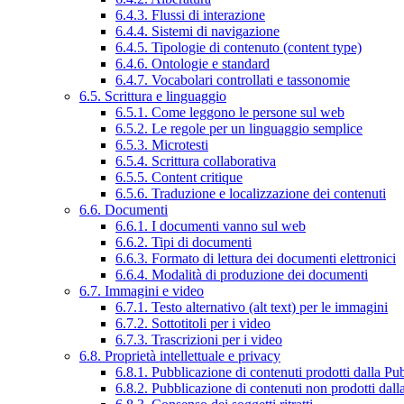
6.4.3. Flussi di interazione
6.4.4. Sistemi di navigazione
6.4.5. Tipologie di contenuto (content type)
6.4.6. Ontologie e standard
6.4.7. Vocabolari controllati e tassonomie
6.5. Scrittura e linguaggio
6.5.1. Come leggono le persone sul web
6.5.2. Le regole per un linguaggio semplice
6.5.3. Microtesti
6.5.4. Scrittura collaborativa
6.5.5. Content critique
6.5.6. Traduzione e localizzazione dei contenuti
6.6. Documenti
6.6.1. I documenti vanno sul web
6.6.2. Tipi di documenti
6.6.3. Formato di lettura dei documenti elettronici
6.6.4. Modalità di produzione dei documenti
6.7. Immagini e video
6.7.1. Testo alternativo (alt text) per le immagini
6.7.2. Sottotitoli per i video
6.7.3. Trascrizioni per i video
6.8. Proprietà intellettuale e privacy
6.8.1. Pubblicazione di contenuti prodotti dalla P
6.8.2. Pubblicazione di contenuti non prodotti dal