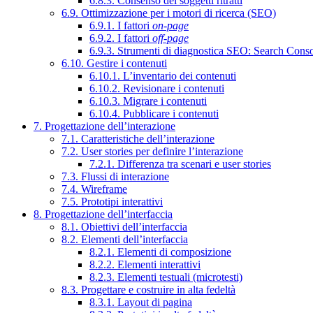
6.8.3. Consenso dei soggetti ritratti
6.9. Ottimizzazione per i motori di ricerca (SEO)
6.9.1. I fattori
on-page
6.9.2. I fattori
off-page
6.9.3. Strumenti di diagnostica SEO: Search Cons
6.10. Gestire i contenuti
6.10.1. L’inventario dei contenuti
6.10.2. Revisionare i contenuti
6.10.3. Migrare i contenuti
6.10.4. Pubblicare i contenuti
7. Progettazione dell’interazione
7.1. Caratteristiche dell’interazione
7.2. User stories per definire l’interazione
7.2.1. Differenza tra scenari e user stories
7.3. Flussi di interazione
7.4. Wireframe
7.5. Prototipi interattivi
8. Progettazione dell’interfaccia
8.1. Obiettivi dell’interfaccia
8.2. Elementi dell’interfaccia
8.2.1. Elementi di composizione
8.2.2. Elementi interattivi
8.2.3. Elementi testuali (microtesti)
8.3. Progettare e costruire in alta fedeltà
8.3.1. Layout di pagina