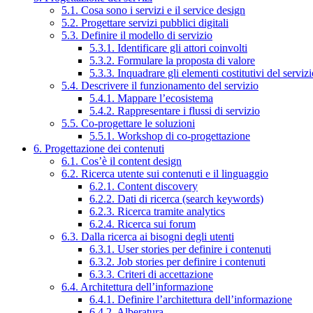
5.1. Cosa sono i servizi e il service design
5.2. Progettare servizi pubblici digitali
5.3. Definire il modello di servizio
5.3.1. Identificare gli attori coinvolti
5.3.2. Formulare la proposta di valore
5.3.3. Inquadrare gli elementi costitutivi del serviz
5.4. Descrivere il funzionamento del servizio
5.4.1. Mappare l’ecosistema
5.4.2. Rappresentare i flussi di servizio
5.5. Co-progettare le soluzioni
5.5.1. Workshop di co-progettazione
6. Progettazione dei contenuti
6.1. Cos’è il content design
6.2. Ricerca utente sui contenuti e il linguaggio
6.2.1. Content discovery
6.2.2. Dati di ricerca (search keywords)
6.2.3. Ricerca tramite analytics
6.2.4. Ricerca sui forum
6.3. Dalla ricerca ai bisogni degli utenti
6.3.1. User stories per definire i contenuti
6.3.2. Job stories per definire i contenuti
6.3.3. Criteri di accettazione
6.4. Architettura dell’informazione
6.4.1. Definire l’architettura dell’informazione
6.4.2. Alberatura