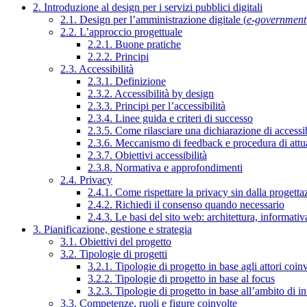
2. Introduzione al design per i servizi pubblici digitali
2.1. Design per l’amministrazione digitale (
e-government
2.2. L’approccio progettuale
2.2.1. Buone pratiche
2.2.2. Principi
2.3. Accessibilità
2.3.1. Definizione
2.3.2. Accessibilità by design
2.3.3. Principi per l’accessibilità
2.3.4. Linee guida e criteri di successo
2.3.5. Come rilasciare una dichiarazione di accessib
2.3.6. Meccanismo di feedback e procedura di attu
2.3.7. Obiettivi accessibilità
2.3.8. Normativa e approfondimenti
2.4. Privacy
2.4.1. Come rispettare la privacy sin dalla progettaz
2.4.2. Richiedi il consenso quando necessario
2.4.3. Le basi del sito web: architettura, informati
3. Pianificazione, gestione e strategia
3.1. Obiettivi del progetto
3.2. Tipologie di progetti
3.2.1. Tipologie di progetto in base agli attori coinv
3.2.2. Tipologie di progetto in base al focus
3.2.3. Tipologie di progetto in base all’ambito di i
3.3. Competenze, ruoli e figure coinvolte