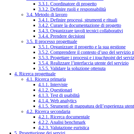
3.3.1. Coordinatore di progetto
3.3.2. Definire ruoli e responsabilità
3.4. Metodo di lavoro
3.4.1. Definire processi, strumenti e rituali
3.4.2. Curare la documentazione di progetto
3.4.3. Organizzare tavoli tecnici collaborativi
3.4.4. Prendere decisioni
3.5. Il processo progettuale
3.5.1. Organizzare il progetto e la sua gestione
3.5.2. Comprendere il contesto d’uso del servizio 
3.5.3. Progettare i processi e i
touchpoint
del servi
3.5.4. Realizzare l’interfaccia utente del servizio
3.5.5. Validare la soluzione ottenuta
4. Ricerca progettuale
4.1. Ricerca primaria
4.1.1. Interviste
4.1.2. Questionari
4.1.3. Test di usabilità
4.1.4. Web analytics
4.1.5. Strumenti di mappatura dell’esperienza uten
4.2. Ricerca secondaria
4.2.1. Ricerca documentale
4.2.2. Analisi benchmark
4.2.3. Valutazione euristica
5. Progettazione dei servizi