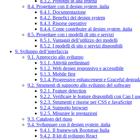
8.3.2. Prototipi in alta fedeltà
8.4. Progettare con il design system .italia
8.4.1. Documentazione
8.4.2. Benefici del design system
8.4.3. Risorse operative
8.4.4. Come contribuire al design system .italia
8.5. Progettare con i modelli di sito e servizi
8.5.1. Vantaggi dell’utilizzo dei modelli
8.5.2. I modelli di sito e servizi disponibili
9. Sviluppo dell’interfaccia
9.1. Approccio allo sviluppo
9.1.1. Attività preliminari
9.1.2. Web design responsivo e accessibile
9.1.3. Mobile first
9.1.4. Progressive enhancement e Graceful degrad
9.2. Strumenti di supporto allo sviluppo del software
9.2.1. Feature detection
9.2.2. Verificare le feature disponibili con Can I us
9.2.3. Strumenti e risorse per CSS e JavaScript
9.2.4. Supporto browser
9.2.5. Misurare le prestazioni
9.3. Catalogo del riuso
9.4. Sviluppare con il design system .italia
9.4.1. Il framework Bootstrap Italia
9.4.2. Il kit di sviluppo React