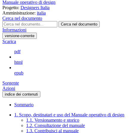
Manuale operativo di design
Progetto:
Designers Italia
Amministrazione:
italia
Cerca nel documento
Cerca nel documento
Informazioni
versione-corrente
Scarica
pdf
html
epub
Sorgente
Azioni
indice dei contenuti
Sommario
1. Scopo, destinatari e uso del Manuale operativo di design
1.1. Versionamento e storico
1.2. Consultazione del manuale
1.3. Contribuisci al manuale