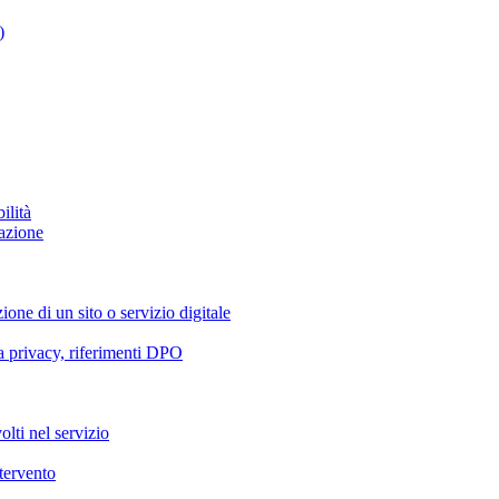
)
ilità
azione
ione di un sito o servizio digitale
va privacy, riferimenti DPO
olti nel servizio
ntervento