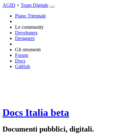
AGID
+
Team Digitale
Piano Triennale
Le community
Developers
Designers
Gli strumenti
Forum
Docs
GitHub
Docs Italia
beta
Documenti pubblici, digitali.