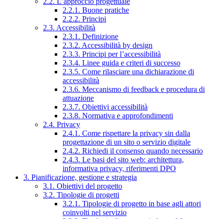
2.2. L’approccio progettuale
2.2.1. Buone pratiche
2.2.2. Principi
2.3. Accessibilità
2.3.1. Definizione
2.3.2. Accessibilità by design
2.3.3. Principi per l’accessibilità
2.3.4. Linee guida e criteri di successo
2.3.5. Come rilasciare una dichiarazione di
accessibilità
2.3.6. Meccanismo di feedback e procedura di
attuazione
2.3.7. Obiettivi accessibilità
2.3.8. Normativa e approfondimenti
2.4. Privacy
2.4.1. Come rispettare la privacy sin dalla
progettazione di un sito o servizio digitale
2.4.2. Richiedi il consenso quando necessario
2.4.3. Le basi del sito web: architettura,
informativa privacy, riferimenti DPO
3. Pianificazione, gestione e strategia
3.1. Obiettivi del progetto
3.2. Tipologie di progetti
3.2.1. Tipologie di progetto in base agli attori
coinvolti nel servizio