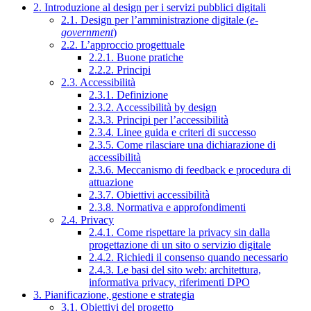
2. Introduzione al design per i servizi pubblici digitali
2.1. Design per l’amministrazione digitale (
e-
government
)
2.2. L’approccio progettuale
2.2.1. Buone pratiche
2.2.2. Principi
2.3. Accessibilità
2.3.1. Definizione
2.3.2. Accessibilità by design
2.3.3. Principi per l’accessibilità
2.3.4. Linee guida e criteri di successo
2.3.5. Come rilasciare una dichiarazione di
accessibilità
2.3.6. Meccanismo di feedback e procedura di
attuazione
2.3.7. Obiettivi accessibilità
2.3.8. Normativa e approfondimenti
2.4. Privacy
2.4.1. Come rispettare la privacy sin dalla
progettazione di un sito o servizio digitale
2.4.2. Richiedi il consenso quando necessario
2.4.3. Le basi del sito web: architettura,
informativa privacy, riferimenti DPO
3. Pianificazione, gestione e strategia
3.1. Obiettivi del progetto