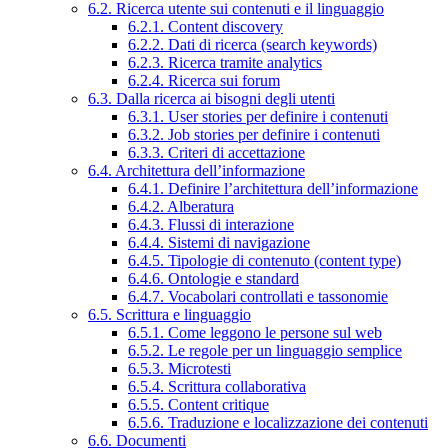
6.2. Ricerca utente sui contenuti e il linguaggio
6.2.1. Content discovery
6.2.2. Dati di ricerca (search keywords)
6.2.3. Ricerca tramite analytics
6.2.4. Ricerca sui forum
6.3. Dalla ricerca ai bisogni degli utenti
6.3.1. User stories per definire i contenuti
6.3.2. Job stories per definire i contenuti
6.3.3. Criteri di accettazione
6.4. Architettura dell’informazione
6.4.1. Definire l’architettura dell’informazione
6.4.2. Alberatura
6.4.3. Flussi di interazione
6.4.4. Sistemi di navigazione
6.4.5. Tipologie di contenuto (content type)
6.4.6. Ontologie e standard
6.4.7. Vocabolari controllati e tassonomie
6.5. Scrittura e linguaggio
6.5.1. Come leggono le persone sul web
6.5.2. Le regole per un linguaggio semplice
6.5.3. Microtesti
6.5.4. Scrittura collaborativa
6.5.5. Content critique
6.5.6. Traduzione e localizzazione dei contenuti
6.6. Documenti