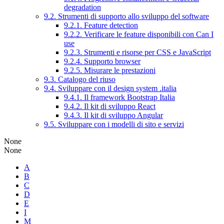
degradation
9.2. Strumenti di supporto allo sviluppo del software
9.2.1. Feature detection
9.2.2. Verificare le feature disponibili con Can I
use
9.2.3. Strumenti e risorse per CSS e JavaScript
9.2.4. Supporto browser
9.2.5. Misurare le prestazioni
9.3. Catalogo del riuso
9.4. Sviluppare con il design system .italia
9.4.1. Il framework Bootstrap Italia
9.4.2. Il kit di sviluppo React
9.4.3. Il kit di sviluppo Angular
9.5. Sviluppare con i modelli di sito e servizi
None
None
A
B
C
D
E
I
M