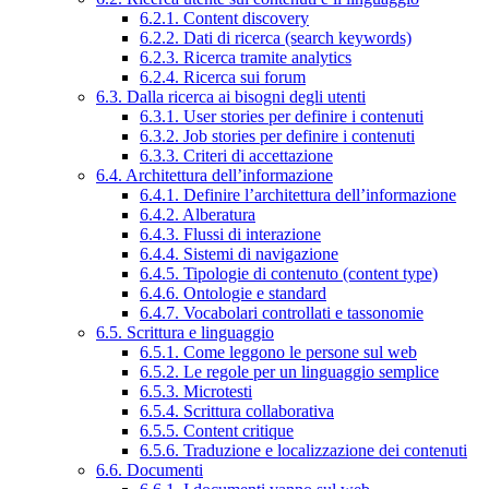
6.2.1. Content discovery
6.2.2. Dati di ricerca (search keywords)
6.2.3. Ricerca tramite analytics
6.2.4. Ricerca sui forum
6.3. Dalla ricerca ai bisogni degli utenti
6.3.1. User stories per definire i contenuti
6.3.2. Job stories per definire i contenuti
6.3.3. Criteri di accettazione
6.4. Architettura dell’informazione
6.4.1. Definire l’architettura dell’informazione
6.4.2. Alberatura
6.4.3. Flussi di interazione
6.4.4. Sistemi di navigazione
6.4.5. Tipologie di contenuto (content type)
6.4.6. Ontologie e standard
6.4.7. Vocabolari controllati e tassonomie
6.5. Scrittura e linguaggio
6.5.1. Come leggono le persone sul web
6.5.2. Le regole per un linguaggio semplice
6.5.3. Microtesti
6.5.4. Scrittura collaborativa
6.5.5. Content critique
6.5.6. Traduzione e localizzazione dei contenuti
6.6. Documenti