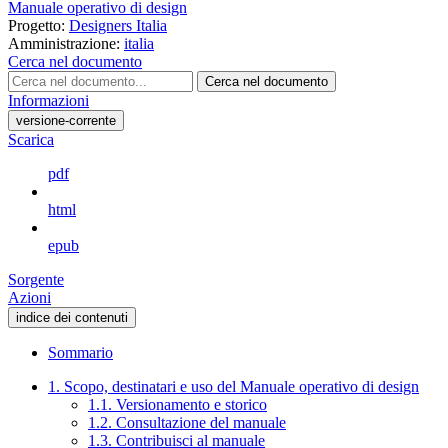
Manuale operativo di design
Progetto:
Designers Italia
Amministrazione:
italia
Cerca nel documento
Cerca nel documento
Informazioni
versione-corrente
Scarica
pdf
html
epub
Sorgente
Azioni
indice dei contenuti
Sommario
1. Scopo, destinatari e uso del Manuale operativo di design
1.1. Versionamento e storico
1.2. Consultazione del manuale
1.3. Contribuisci al manuale