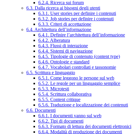
6.2.4. Ricerca sui forum
6.3. Dalla ricerca ai bisogni degli utenti
6.3.1. User stories per definire i contenuti
6.3.2. Job stories per definire i contenuti
6.3.3. Criteri di accettazione
6.4. Architettura dell’informazione
6.4.1. Definire l’architettura dell’informazione
6.4.2. Alberatura
6.4.3. Flussi di interazione
6.4.4. Sistemi di navigazione
6.4.5. Tipologie di contenuto (content type)
6.4.6. Ontologie e standard
6.4.7. Vocabolari controllati e tassonomie
6.5. Scrittura e linguaggio
6.5.1. Come leggono le persone sul web
6.5.2. Le regole per un linguaggio semplice
6.5.3. Microtesti
6.5.4. Scrittura collaborativa
6.5.5. Content critique
6.5.6. Traduzione e localizzazione dei contenuti
6.6. Documenti
6.6.1. I documenti vanno sul web
6.6.2. Tipi di documenti
6.6.3. Formato di lettura dei documenti elettronici
6.6.4. Modalità di produzione dei documenti