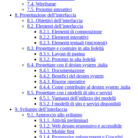
7.4. Wireframe
7.5. Prototipi interattivi
8. Progettazione dell’interfaccia
8.1. Obiettivi dell’interfaccia
8.2. Elementi dell’interfaccia
8.2.1. Elementi di composizione
8.2.2. Elementi interattivi
8.2.3. Elementi testuali (microtesti)
8.3. Progettare e costruire in alta fedeltà
8.3.1. Layout di pagina
8.3.2. Prototipi in alta fedeltà
8.4. Progettare con il design system .italia
8.4.1. Documentazione
8.4.2. Benefici del design system
8.4.3. Risorse operative
8.4.4. Come contribuire al design system .italia
8.5. Progettare con i modelli di sito e servizi
8.5.1. Vantaggi dell’utilizzo dei modelli
8.5.2. I modelli di sito e servizi disponibili
9. Sviluppo dell’interfaccia
9.1. Approccio allo sviluppo
9.1.1. Attività preliminari
9.1.2. Web design responsivo e accessibile
9.1.3. Mobile first
9.1.4. Progressive enhancement e Graceful