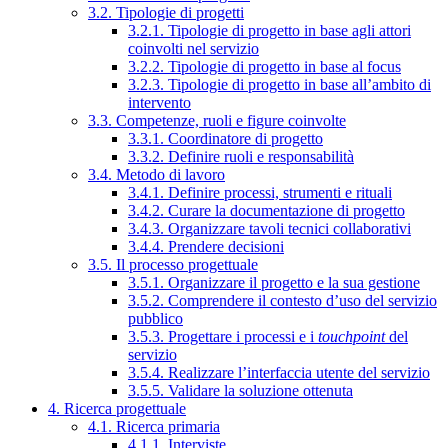
3.2. Tipologie di progetti
3.2.1. Tipologie di progetto in base agli attori
coinvolti nel servizio
3.2.2. Tipologie di progetto in base al focus
3.2.3. Tipologie di progetto in base all’ambito di
intervento
3.3. Competenze, ruoli e figure coinvolte
3.3.1. Coordinatore di progetto
3.3.2. Definire ruoli e responsabilità
3.4. Metodo di lavoro
3.4.1. Definire processi, strumenti e rituali
3.4.2. Curare la documentazione di progetto
3.4.3. Organizzare tavoli tecnici collaborativi
3.4.4. Prendere decisioni
3.5. Il processo progettuale
3.5.1. Organizzare il progetto e la sua gestione
3.5.2. Comprendere il contesto d’uso del servizio
pubblico
3.5.3. Progettare i processi e i
touchpoint
del
servizio
3.5.4. Realizzare l’interfaccia utente del servizio
3.5.5. Validare la soluzione ottenuta
4. Ricerca progettuale
4.1. Ricerca primaria
4.1.1. Interviste