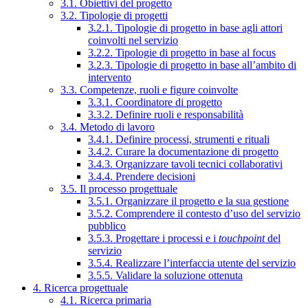
3.1. Obiettivi del progetto
3.2. Tipologie di progetti
3.2.1. Tipologie di progetto in base agli attori
coinvolti nel servizio
3.2.2. Tipologie di progetto in base al focus
3.2.3. Tipologie di progetto in base all’ambito di
intervento
3.3. Competenze, ruoli e figure coinvolte
3.3.1. Coordinatore di progetto
3.3.2. Definire ruoli e responsabilità
3.4. Metodo di lavoro
3.4.1. Definire processi, strumenti e rituali
3.4.2. Curare la documentazione di progetto
3.4.3. Organizzare tavoli tecnici collaborativi
3.4.4. Prendere decisioni
3.5. Il processo progettuale
3.5.1. Organizzare il progetto e la sua gestione
3.5.2. Comprendere il contesto d’uso del servizio
pubblico
3.5.3. Progettare i processi e i
touchpoint
del
servizio
3.5.4. Realizzare l’interfaccia utente del servizio
3.5.5. Validare la soluzione ottenuta
4. Ricerca progettuale
4.1. Ricerca primaria