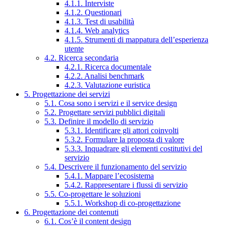
4.1.1. Interviste
4.1.2. Questionari
4.1.3. Test di usabilità
4.1.4. Web analytics
4.1.5. Strumenti di mappatura dell’esperienza
utente
4.2. Ricerca secondaria
4.2.1. Ricerca documentale
4.2.2. Analisi benchmark
4.2.3. Valutazione euristica
5. Progettazione dei servizi
5.1. Cosa sono i servizi e il service design
5.2. Progettare servizi pubblici digitali
5.3. Definire il modello di servizio
5.3.1. Identificare gli attori coinvolti
5.3.2. Formulare la proposta di valore
5.3.3. Inquadrare gli elementi costitutivi del
servizio
5.4. Descrivere il funzionamento del servizio
5.4.1. Mappare l’ecosistema
5.4.2. Rappresentare i flussi di servizio
5.5. Co-progettare le soluzioni
5.5.1. Workshop di co-progettazione
6. Progettazione dei contenuti
6.1. Cos’è il content design