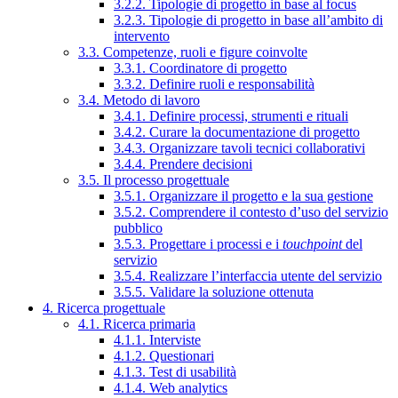
3.2.2. Tipologie di progetto in base al focus
3.2.3. Tipologie di progetto in base all’ambito di
intervento
3.3. Competenze, ruoli e figure coinvolte
3.3.1. Coordinatore di progetto
3.3.2. Definire ruoli e responsabilità
3.4. Metodo di lavoro
3.4.1. Definire processi, strumenti e rituali
3.4.2. Curare la documentazione di progetto
3.4.3. Organizzare tavoli tecnici collaborativi
3.4.4. Prendere decisioni
3.5. Il processo progettuale
3.5.1. Organizzare il progetto e la sua gestione
3.5.2. Comprendere il contesto d’uso del servizio
pubblico
3.5.3. Progettare i processi e i
touchpoint
del
servizio
3.5.4. Realizzare l’interfaccia utente del servizio
3.5.5. Validare la soluzione ottenuta
4. Ricerca progettuale
4.1. Ricerca primaria
4.1.1. Interviste
4.1.2. Questionari
4.1.3. Test di usabilità
4.1.4. Web analytics