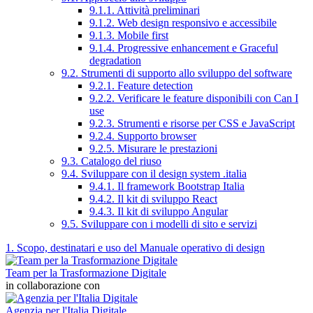
9.1.1. Attività preliminari
9.1.2. Web design responsivo e accessibile
9.1.3. Mobile first
9.1.4. Progressive enhancement e Graceful
degradation
9.2. Strumenti di supporto allo sviluppo del software
9.2.1. Feature detection
9.2.2. Verificare le feature disponibili con Can I
use
9.2.3. Strumenti e risorse per CSS e JavaScript
9.2.4. Supporto browser
9.2.5. Misurare le prestazioni
9.3. Catalogo del riuso
9.4. Sviluppare con il design system .italia
9.4.1. Il framework Bootstrap Italia
9.4.2. Il kit di sviluppo React
9.4.3. Il kit di sviluppo Angular
9.5. Sviluppare con i modelli di sito e servizi
1. Scopo, destinatari e uso del Manuale operativo di design
Team per la Trasformazione Digitale
in collaborazione con
Agenzia per l'Italia Digitale