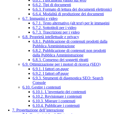
6.6.1. I documenti vanno sul web
6.6.2. Tipi di documenti
6.6.3. Formato di lettura dei documenti elettronici
6.6.4. Modalità di produzione dei documenti
6.7. Immagini e video
6.7.1. Testo alternativo (alt text) per le immagini
6.7.2. Sottotitoli per i video
6.7.3. Trascrizioni per i video
6.8. Proprietà intellettuale e privacy
6.8.1. Pubblicazione di contenuti prodotti dalla
Pubblica Amministrazione
6.8.2. Pubblicazione di contenuti non prodotti
dalla Pubblica Amministrazione
6.8.3. Consenso dei soggetti ritratti
6.9. Ottimizzazione per i motori di ricerca (SEO)
6.9.1. I fattori
on-page
6.9.2. I fattori
off-page
6.9.3. Strumenti di diagnostica SEO: Search
Console
6.10. Gestire i contenuti
6.10.1. L’inventario dei contenuti
6.10.2. Revisionare i contenuti
6.10.3. Migrare i contenuti
6.10.4. Pubblicare i contenuti
7. Progettazione dell’interazione