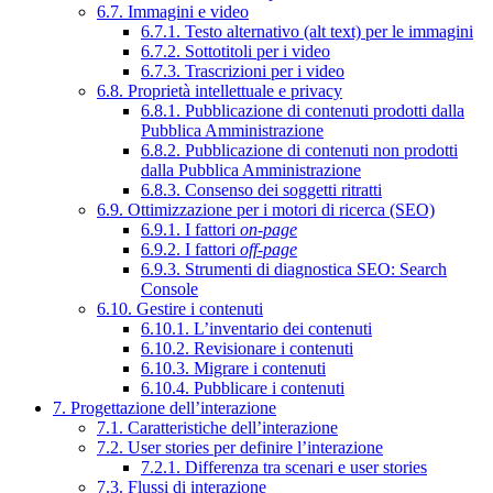
6.7. Immagini e video
6.7.1. Testo alternativo (alt text) per le immagini
6.7.2. Sottotitoli per i video
6.7.3. Trascrizioni per i video
6.8. Proprietà intellettuale e privacy
6.8.1. Pubblicazione di contenuti prodotti dalla
Pubblica Amministrazione
6.8.2. Pubblicazione di contenuti non prodotti
dalla Pubblica Amministrazione
6.8.3. Consenso dei soggetti ritratti
6.9. Ottimizzazione per i motori di ricerca (SEO)
6.9.1. I fattori
on-page
6.9.2. I fattori
off-page
6.9.3. Strumenti di diagnostica SEO: Search
Console
6.10. Gestire i contenuti
6.10.1. L’inventario dei contenuti
6.10.2. Revisionare i contenuti
6.10.3. Migrare i contenuti
6.10.4. Pubblicare i contenuti
7. Progettazione dell’interazione
7.1. Caratteristiche dell’interazione
7.2. User stories per definire l’interazione
7.2.1. Differenza tra scenari e user stories
7.3. Flussi di interazione