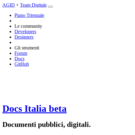
AGID
+
Team Digitale
Piano Triennale
Le community
Developers
Designers
Gli strumenti
Forum
Docs
GitHub
Docs Italia
beta
Documenti pubblici, digitali.