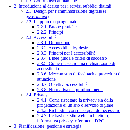
1.3. Contribuisci al manuale
2. Introduzione al design per i servizi pubblici digitali
2.1. Design per l’amministrazione digitale (
e-
government
)
2.2. L’approccio progettuale
2.2.1. Buone pratiche
2.2.2. Principi
2.3. Accessibilità
2.3.1. Definizione
2.3.2. Accessibilità by design
2.3.3. Principi per l’accessibilità
2.3.4. Linee guida e criteri di successo
2.3.5. Come rilasciare una dichiarazione di
accessibilità
2.3.6. Meccanismo di feedback e procedura di
attuazione
2.3.7. Obiettivi accessibilità
2.3.8. Normativa e approfondimenti
2.4. Privacy
2.4.1. Come rispettare la privacy sin dalla
progettazione di un sito o servizio digitale
2.4.2. Richiedi il consenso quando necessario
2.4.3. Le basi del sito web: architettura,
informativa privacy, riferimenti DPO
3. Pianificazione, gestione e strategia