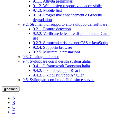
9.1.1. Attività preliminari
9.1.2. Web design responsivo e accessibile
9.1.3. Mobile first
9.1.4. Progressive enhancement e Graceful
degradation
9.2. Strumenti di supporto allo sviluppo del software
9.2.1. Feature detection
9.2.2. Verificare le feature disponibili con Can I
use
9.2.3. Strumenti e risorse per CSS e JavaScript
9.2.4. Supporto browser
9.2.5. Misurare le prestazioni
9.3. Catalogo del riuso
9.4. Sviluppare con il design system .italia
9.4.1. Il framework Bootstrap Italia
9.4.2. Il kit di sviluppo React
9.4.3. Il kit di sviluppo Angular
9.5. Sviluppare con i modelli di sito e servizi
glossario
A
B
C
D