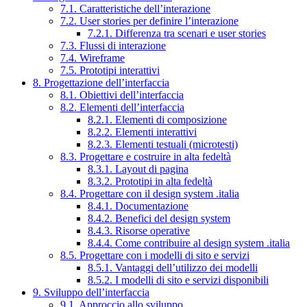
7.1. Caratteristiche dell’interazione
7.2. User stories per definire l’interazione
7.2.1. Differenza tra scenari e user stories
7.3. Flussi di interazione
7.4. Wireframe
7.5. Prototipi interattivi
8. Progettazione dell’interfaccia
8.1. Obiettivi dell’interfaccia
8.2. Elementi dell’interfaccia
8.2.1. Elementi di composizione
8.2.2. Elementi interattivi
8.2.3. Elementi testuali (microtesti)
8.3. Progettare e costruire in alta fedeltà
8.3.1. Layout di pagina
8.3.2. Prototipi in alta fedeltà
8.4. Progettare con il design system .italia
8.4.1. Documentazione
8.4.2. Benefici del design system
8.4.3. Risorse operative
8.4.4. Come contribuire al design system .italia
8.5. Progettare con i modelli di sito e servizi
8.5.1. Vantaggi dell’utilizzo dei modelli
8.5.2. I modelli di sito e servizi disponibili
9. Sviluppo dell’interfaccia
9.1. Approccio allo sviluppo