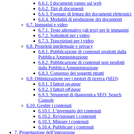
6.6.1. I documenti vanno sul web
6.6.2. Tipi di documenti
6.6.3. Formato di lettura dei documenti elettronici
6.6.4. Modalità di produzione dei documenti
6.7. Immagini e video
6.7.1. Testo alternativo (alt text) per le immagini
6.7.2. Sottotitoli per i video
6.7.3. Trascrizioni per i video
6.8. Proprietà intellettuale e privacy
6.8.1. Pubblicazione di contenuti prodotti dalla
Pubblica Amministrazione
6.8.2. Pubblicazione di contenuti non prodotti
dalla Pubblica Amministrazione
6.8.3. Consenso dei soggetti ritratti
6.9. Ottimizzazione per i motori di ricerca (SEO)
6.9.1. I fattori
on-page
6.9.2. I fattori
off-page
6.9.3. Strumenti di diagnostica SEO: Search
Console
6.10. Gestire i contenuti
6.10.1. L’inventario dei contenuti
6.10.2. Revisionare i contenuti
6.10.3. Migrare i contenuti
6.10.4. Pubblicare i contenuti
7. Progettazione dell’interazione