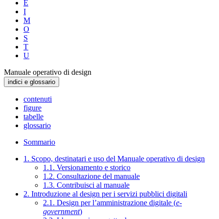
E
I
M
O
S
T
U
Manuale operativo di design
indici e glossario
contenuti
figure
tabelle
glossario
Sommario
1. Scopo, destinatari e uso del Manuale operativo di design
1.1. Versionamento e storico
1.2. Consultazione del manuale
1.3. Contribuisci al manuale
2. Introduzione al design per i servizi pubblici digitali
2.1. Design per l’amministrazione digitale (
e-
government
)