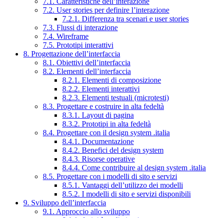
7.1. Caratteristiche dell’interazione
7.2. User stories per definire l’interazione
7.2.1. Differenza tra scenari e user stories
7.3. Flussi di interazione
7.4. Wireframe
7.5. Prototipi interattivi
8. Progettazione dell’interfaccia
8.1. Obiettivi dell’interfaccia
8.2. Elementi dell’interfaccia
8.2.1. Elementi di composizione
8.2.2. Elementi interattivi
8.2.3. Elementi testuali (microtesti)
8.3. Progettare e costruire in alta fedeltà
8.3.1. Layout di pagina
8.3.2. Prototipi in alta fedeltà
8.4. Progettare con il design system .italia
8.4.1. Documentazione
8.4.2. Benefici del design system
8.4.3. Risorse operative
8.4.4. Come contribuire al design system .italia
8.5. Progettare con i modelli di sito e servizi
8.5.1. Vantaggi dell’utilizzo dei modelli
8.5.2. I modelli di sito e servizi disponibili
9. Sviluppo dell’interfaccia
9.1. Approccio allo sviluppo