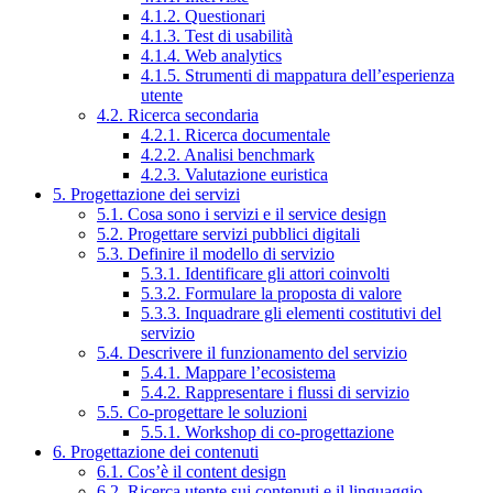
4.1.2. Questionari
4.1.3. Test di usabilità
4.1.4. Web analytics
4.1.5. Strumenti di mappatura dell’esperienza
utente
4.2. Ricerca secondaria
4.2.1. Ricerca documentale
4.2.2. Analisi benchmark
4.2.3. Valutazione euristica
5. Progettazione dei servizi
5.1. Cosa sono i servizi e il service design
5.2. Progettare servizi pubblici digitali
5.3. Definire il modello di servizio
5.3.1. Identificare gli attori coinvolti
5.3.2. Formulare la proposta di valore
5.3.3. Inquadrare gli elementi costitutivi del
servizio
5.4. Descrivere il funzionamento del servizio
5.4.1. Mappare l’ecosistema
5.4.2. Rappresentare i flussi di servizio
5.5. Co-progettare le soluzioni
5.5.1. Workshop di co-progettazione
6. Progettazione dei contenuti
6.1. Cos’è il content design
6.2. Ricerca utente sui contenuti e il linguaggio