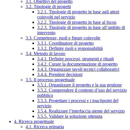
3.1. Obiettivi del progetto
3.2. Tipologie di progetti
3.2.1. Tipologie di progetto in base agli attori
coinvolti nel servizio
3.2.2. Tipologie di progetto in base al focus
3.2.3. Tipologie di progetto in base all’ambito di
intervento
3.3. Competenze, ruoli e figure coinvolte
3.3.1. Coordinatore di progetto
3.3.2. Definire ruoli e responsabilità
3.4. Metodo di lavoro
3.4.1. Definire processi, strumenti e rituali
3.4.2. Curare la documentazione di progetto
3.4.3. Organizzare tavoli tecnici collaborativi
3.4.4. Prendere decisioni
3.5. Il processo progettuale
3.5.1. Organizzare il progetto e la sua gestione
3.5.2. Comprendere il contesto d’uso del servizio
pubblico
3.5.3. Progettare i processi e i
touchpoint
del
servizio
3.5.4. Realizzare l’interfaccia utente del servizio
3.5.5. Validare la soluzione ottenuta
4. Ricerca progettuale
4.1. Ricerca primaria