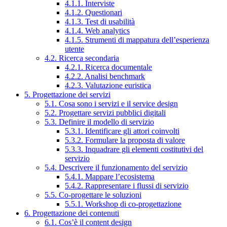
4.1.1. Interviste
4.1.2. Questionari
4.1.3. Test di usabilità
4.1.4. Web analytics
4.1.5. Strumenti di mappatura dell’esperienza
utente
4.2. Ricerca secondaria
4.2.1. Ricerca documentale
4.2.2. Analisi benchmark
4.2.3. Valutazione euristica
5. Progettazione dei servizi
5.1. Cosa sono i servizi e il service design
5.2. Progettare servizi pubblici digitali
5.3. Definire il modello di servizio
5.3.1. Identificare gli attori coinvolti
5.3.2. Formulare la proposta di valore
5.3.3. Inquadrare gli elementi costitutivi del
servizio
5.4. Descrivere il funzionamento del servizio
5.4.1. Mappare l’ecosistema
5.4.2. Rappresentare i flussi di servizio
5.5. Co-progettare le soluzioni
5.5.1. Workshop di co-progettazione
6. Progettazione dei contenuti
6.1. Cos’è il content design