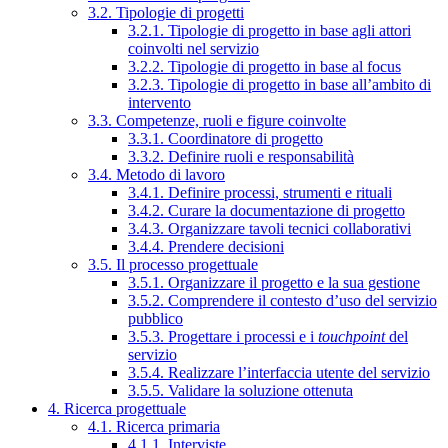
3.2. Tipologie di progetti
3.2.1. Tipologie di progetto in base agli attori
coinvolti nel servizio
3.2.2. Tipologie di progetto in base al focus
3.2.3. Tipologie di progetto in base all’ambito di
intervento
3.3. Competenze, ruoli e figure coinvolte
3.3.1. Coordinatore di progetto
3.3.2. Definire ruoli e responsabilità
3.4. Metodo di lavoro
3.4.1. Definire processi, strumenti e rituali
3.4.2. Curare la documentazione di progetto
3.4.3. Organizzare tavoli tecnici collaborativi
3.4.4. Prendere decisioni
3.5. Il processo progettuale
3.5.1. Organizzare il progetto e la sua gestione
3.5.2. Comprendere il contesto d’uso del servizio
pubblico
3.5.3. Progettare i processi e i
touchpoint
del
servizio
3.5.4. Realizzare l’interfaccia utente del servizio
3.5.5. Validare la soluzione ottenuta
4. Ricerca progettuale
4.1. Ricerca primaria
4.1.1. Interviste