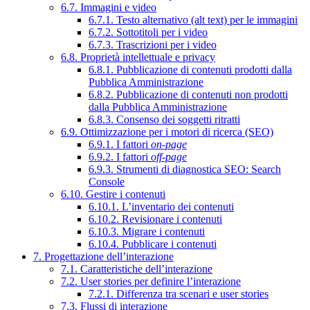
6.7. Immagini e video
6.7.1. Testo alternativo (alt text) per le immagini
6.7.2. Sottotitoli per i video
6.7.3. Trascrizioni per i video
6.8. Proprietà intellettuale e privacy
6.8.1. Pubblicazione di contenuti prodotti dalla
Pubblica Amministrazione
6.8.2. Pubblicazione di contenuti non prodotti
dalla Pubblica Amministrazione
6.8.3. Consenso dei soggetti ritratti
6.9. Ottimizzazione per i motori di ricerca (SEO)
6.9.1. I fattori
on-page
6.9.2. I fattori
off-page
6.9.3. Strumenti di diagnostica SEO: Search
Console
6.10. Gestire i contenuti
6.10.1. L’inventario dei contenuti
6.10.2. Revisionare i contenuti
6.10.3. Migrare i contenuti
6.10.4. Pubblicare i contenuti
7. Progettazione dell’interazione
7.1. Caratteristiche dell’interazione
7.2. User stories per definire l’interazione
7.2.1. Differenza tra scenari e user stories
7.3. Flussi di interazione