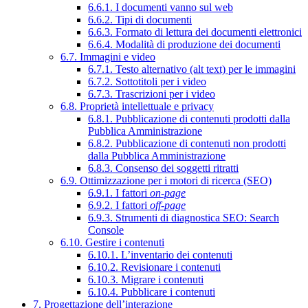
6.6.1. I documenti vanno sul web
6.6.2. Tipi di documenti
6.6.3. Formato di lettura dei documenti elettronici
6.6.4. Modalità di produzione dei documenti
6.7. Immagini e video
6.7.1. Testo alternativo (alt text) per le immagini
6.7.2. Sottotitoli per i video
6.7.3. Trascrizioni per i video
6.8. Proprietà intellettuale e privacy
6.8.1. Pubblicazione di contenuti prodotti dalla
Pubblica Amministrazione
6.8.2. Pubblicazione di contenuti non prodotti
dalla Pubblica Amministrazione
6.8.3. Consenso dei soggetti ritratti
6.9. Ottimizzazione per i motori di ricerca (SEO)
6.9.1. I fattori
on-page
6.9.2. I fattori
off-page
6.9.3. Strumenti di diagnostica SEO: Search
Console
6.10. Gestire i contenuti
6.10.1. L’inventario dei contenuti
6.10.2. Revisionare i contenuti
6.10.3. Migrare i contenuti
6.10.4. Pubblicare i contenuti
7. Progettazione dell’interazione