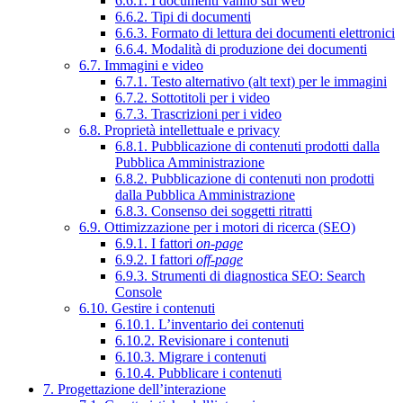
6.6.1. I documenti vanno sul web
6.6.2. Tipi di documenti
6.6.3. Formato di lettura dei documenti elettronici
6.6.4. Modalità di produzione dei documenti
6.7. Immagini e video
6.7.1. Testo alternativo (alt text) per le immagini
6.7.2. Sottotitoli per i video
6.7.3. Trascrizioni per i video
6.8. Proprietà intellettuale e privacy
6.8.1. Pubblicazione di contenuti prodotti dalla
Pubblica Amministrazione
6.8.2. Pubblicazione di contenuti non prodotti
dalla Pubblica Amministrazione
6.8.3. Consenso dei soggetti ritratti
6.9. Ottimizzazione per i motori di ricerca (SEO)
6.9.1. I fattori
on-page
6.9.2. I fattori
off-page
6.9.3. Strumenti di diagnostica SEO: Search
Console
6.10. Gestire i contenuti
6.10.1. L’inventario dei contenuti
6.10.2. Revisionare i contenuti
6.10.3. Migrare i contenuti
6.10.4. Pubblicare i contenuti
7. Progettazione dell’interazione