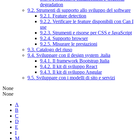
degradation
9.2. Strumenti di supporto allo sviluppo del software
9.2.1. Feature detection
9.2.2. Verificare le feature disponibili con Can I
use
9.2.3. Strumenti e risorse per CSS e JavaScript
9.2.4. Supporto browser
9.2.5. Misurare le prestazioni
9.3. Catalogo del riuso
9.4. Sviluppare con il design system .italia
9.4.1. Il framework Bootstrap Italia
9.4.2. Il kit di sviluppo React
9.4.3. Il kit di sviluppo Angular
9.5. Sviluppare con i modelli di sito e servizi
None
None
A
B
C
D
E
I
M