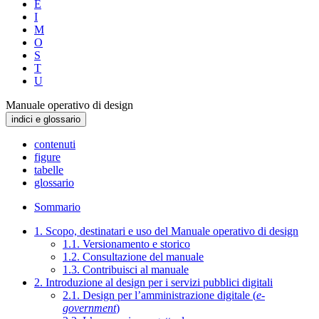
E
I
M
O
S
T
U
Manuale operativo di design
indici e glossario
contenuti
figure
tabelle
glossario
Sommario
1. Scopo, destinatari e uso del Manuale operativo di design
1.1. Versionamento e storico
1.2. Consultazione del manuale
1.3. Contribuisci al manuale
2. Introduzione al design per i servizi pubblici digitali
2.1. Design per l’amministrazione digitale (
e-
government
)