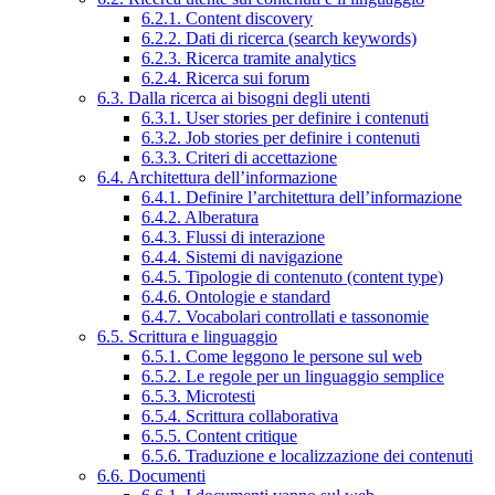
6.2.1. Content discovery
6.2.2. Dati di ricerca (search keywords)
6.2.3. Ricerca tramite analytics
6.2.4. Ricerca sui forum
6.3. Dalla ricerca ai bisogni degli utenti
6.3.1. User stories per definire i contenuti
6.3.2. Job stories per definire i contenuti
6.3.3. Criteri di accettazione
6.4. Architettura dell’informazione
6.4.1. Definire l’architettura dell’informazione
6.4.2. Alberatura
6.4.3. Flussi di interazione
6.4.4. Sistemi di navigazione
6.4.5. Tipologie di contenuto (content type)
6.4.6. Ontologie e standard
6.4.7. Vocabolari controllati e tassonomie
6.5. Scrittura e linguaggio
6.5.1. Come leggono le persone sul web
6.5.2. Le regole per un linguaggio semplice
6.5.3. Microtesti
6.5.4. Scrittura collaborativa
6.5.5. Content critique
6.5.6. Traduzione e localizzazione dei contenuti
6.6. Documenti