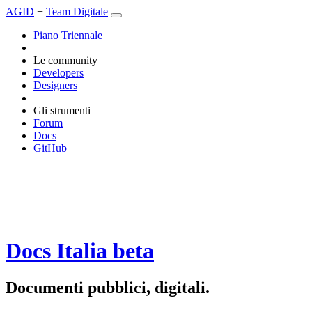
AGID
+
Team Digitale
Piano Triennale
Le community
Developers
Designers
Gli strumenti
Forum
Docs
GitHub
Docs Italia
beta
Documenti pubblici, digitali.