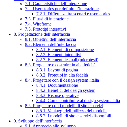
7.1. Caratteristiche dell’interazione
7.2. User stories per definire l’interazione
7.2.1. Differenza tra scenari e user stories
7.3. Flussi di interazione
7.4. Wireframe
7.5. Prototipi interattivi
8. Progettazione dell’interfaccia
8.1. Obiettivi dell’interfaccia
8.2. Elementi dell’interfaccia
8.2.1. Elementi di composizione
8.2.2. Elementi interattivi
8.2.3. Elementi testuali (microtesti)
8.3. Progettare e costruire in alta fedeltà
8.3.1. Layout di pagina
8.3.2. Prototipi in alta fedeltà
8.4. Progettare con il design system .italia
8.4.1. Documentazione
8.4.2. Benefici del design system
8.4.3. Risorse operative
8.4.4. Come contribuire al design system .italia
8.5. Progettare con i modelli di sito e servizi
8.5.1. Vantaggi dell’utilizzo dei modelli
8.5.2. I modelli di sito e servizi disponibili
9. Sviluppo dell’interfaccia
9.1. Approccio allo sviluppo