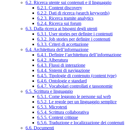
6.2. Ricerca utente sui contenuti e il linguaggio
6.2.1. Content discovery
6.2.2. Dati di ricerca (search keywords)
6.2.3. Ricerca tramite analytics
6.2.4. Ricerca sui forum
6.3. Dalla ricerca ai bisogni degli utenti
6.3.1. User stories per definire i contenuti
6.3.2. Job stories per definire i contenuti
6.3.3. Criteri di accettazione
6.4. Architettura dell’informazione
6.4.1. Definire l’architettura dell’informazione
6.4.2. Alberatura
6.4.3. Flussi di interazione
6.4.4. Sistemi di navigazione
6.4.5. Tipologie di contenuto (content type)
6.4.6. Ontologie e standard
6.4.7. Vocabolari controllati e tassonomie
6.5. Scrittura e linguaggio
6.5.1. Come leggono le persone sul web
6.5.2. Le regole per un linguaggio semplice
6.5.3. Microtesti
6.5.4. Scrittura collaborativa
6.5.5. Content critique
6.5.6. Traduzione e localizzazione dei contenuti
6.6. Documenti