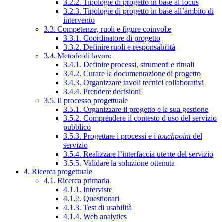
3.2.2. Tipologie di progetto in base al focus
3.2.3. Tipologie di progetto in base all’ambito di
intervento
3.3. Competenze, ruoli e figure coinvolte
3.3.1. Coordinatore di progetto
3.3.2. Definire ruoli e responsabilità
3.4. Metodo di lavoro
3.4.1. Definire processi, strumenti e rituali
3.4.2. Curare la documentazione di progetto
3.4.3. Organizzare tavoli tecnici collaborativi
3.4.4. Prendere decisioni
3.5. Il processo progettuale
3.5.1. Organizzare il progetto e la sua gestione
3.5.2. Comprendere il contesto d’uso del servizio
pubblico
3.5.3. Progettare i processi e i
touchpoint
del
servizio
3.5.4. Realizzare l’interfaccia utente del servizio
3.5.5. Validare la soluzione ottenuta
4. Ricerca progettuale
4.1. Ricerca primaria
4.1.1. Interviste
4.1.2. Questionari
4.1.3. Test di usabilità
4.1.4. Web analytics