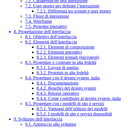
7.1. Caratteristiche dell’interazione
7.2. User stories per definire l’interazione
7.2.1. Differenza tra scenari e user stories
7.3. Flussi di interazione
7.4. Wireframe
7.5. Prototipi interattivi
8. Progettazione dell’interfaccia
8.1. Obiettivi dell’interfaccia
8.2. Elementi dell’interfaccia
8.2.1. Elementi di composizione
8.2.2. Elementi interattivi
8.2.3. Elementi testuali (microtesti)
8.3. Progettare e costruire in alta fedeltà
8.3.1. Layout di pagina
8.3.2. Prototipi in alta fedeltà
8.4. Progettare con il design system .italia
8.4.1. Documentazione
8.4.2. Benefici del design system
8.4.3. Risorse operative
8.4.4. Come contribuire al design system .italia
8.5. Progettare con i modelli di sito e servizi
8.5.1. Vantaggi dell’utilizzo dei modelli
8.5.2. I modelli di sito e servizi disponibili
9. Sviluppo dell’interfaccia
9.1. Approccio allo sviluppo