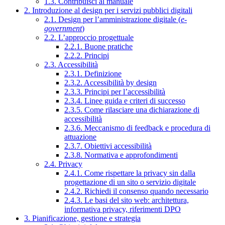
1.3. Contribuisci al manuale
2. Introduzione al design per i servizi pubblici digitali
2.1. Design per l’amministrazione digitale (
e-
government
)
2.2. L’approccio progettuale
2.2.1. Buone pratiche
2.2.2. Principi
2.3. Accessibilità
2.3.1. Definizione
2.3.2. Accessibilità by design
2.3.3. Principi per l’accessibilità
2.3.4. Linee guida e criteri di successo
2.3.5. Come rilasciare una dichiarazione di
accessibilità
2.3.6. Meccanismo di feedback e procedura di
attuazione
2.3.7. Obiettivi accessibilità
2.3.8. Normativa e approfondimenti
2.4. Privacy
2.4.1. Come rispettare la privacy sin dalla
progettazione di un sito o servizio digitale
2.4.2. Richiedi il consenso quando necessario
2.4.3. Le basi del sito web: architettura,
informativa privacy, riferimenti DPO
3. Pianificazione, gestione e strategia