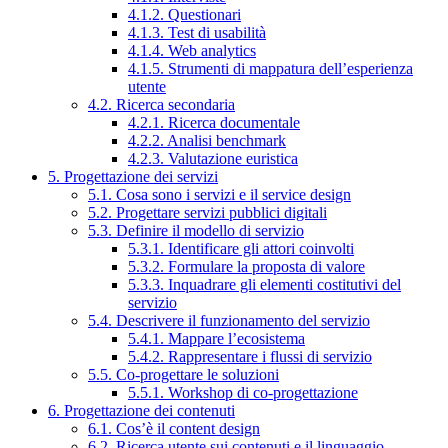
4.1.2. Questionari
4.1.3. Test di usabilità
4.1.4. Web analytics
4.1.5. Strumenti di mappatura dell’esperienza
utente
4.2. Ricerca secondaria
4.2.1. Ricerca documentale
4.2.2. Analisi benchmark
4.2.3. Valutazione euristica
5. Progettazione dei servizi
5.1. Cosa sono i servizi e il service design
5.2. Progettare servizi pubblici digitali
5.3. Definire il modello di servizio
5.3.1. Identificare gli attori coinvolti
5.3.2. Formulare la proposta di valore
5.3.3. Inquadrare gli elementi costitutivi del
servizio
5.4. Descrivere il funzionamento del servizio
5.4.1. Mappare l’ecosistema
5.4.2. Rappresentare i flussi di servizio
5.5. Co-progettare le soluzioni
5.5.1. Workshop di co-progettazione
6. Progettazione dei contenuti
6.1. Cos’è il content design
6.2. Ricerca utente sui contenuti e il linguaggio