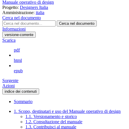
Manuale operativo di design
Progetto:
Designers Italia
Amministrazione:
italia
Cerca nel documento
Cerca nel documento
Informazioni
versione-corrente
Scarica
pdf
html
epub
Sorgente
Azioni
indice dei contenuti
Sommario
1. Scopo, destinatari e uso del Manuale operativo di design
1.1. Versionamento e storico
1.2. Consultazione del manuale
1.3. Contribuisci al manuale