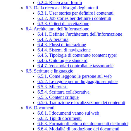
6.2.4. Ricerca sui forum
6.3. Dalla ricerca ai bisogni degli utenti
6.3.1. User stories per definire i contenuti
6.3.2. Job stories per definire i contenuti
6.3.3. Criteri di accettazione
6.4. Architettura dell’informazione
6.4.1. Definire l’architettura dell’informazione
6.4.2. Alberatura
6.4.3. Flussi di interazione
6.4.4. Sistemi di navigazione
6.4.5. Tipologie di contenuto (content type)
6.4.6. Ontologie e standard
6.4.7. Vocabolari controllati e tassonomie
6.5. Scrittura e linguaggio
6.5.1. Come leggono le persone sul web
6.5.2. Le regole per un linguaggio semplice
6.5.3. Microtesti
6.5.4. Scrittura collaborativa
6.5.5. Content critique
6.5.6. Traduzione e localizzazione dei contenuti
6.6. Documenti
6.6.1. I documenti vanno sul web
6.6.2. Tipi di documenti
6.6.3. Formato di lettura dei documenti elettronici
6.6.4. Modalità di produzione dei documenti