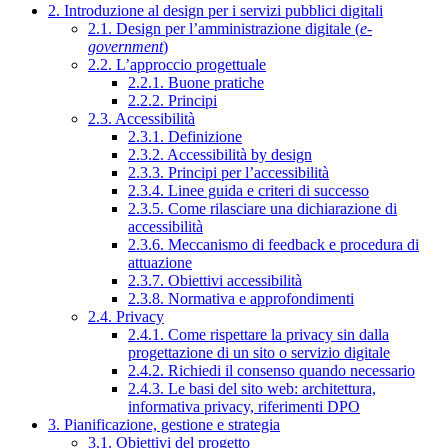
2. Introduzione al design per i servizi pubblici digitali
2.1. Design per l’amministrazione digitale (
e-
government
)
2.2. L’approccio progettuale
2.2.1. Buone pratiche
2.2.2. Principi
2.3. Accessibilità
2.3.1. Definizione
2.3.2. Accessibilità by design
2.3.3. Principi per l’accessibilità
2.3.4. Linee guida e criteri di successo
2.3.5. Come rilasciare una dichiarazione di
accessibilità
2.3.6. Meccanismo di feedback e procedura di
attuazione
2.3.7. Obiettivi accessibilità
2.3.8. Normativa e approfondimenti
2.4. Privacy
2.4.1. Come rispettare la privacy sin dalla
progettazione di un sito o servizio digitale
2.4.2. Richiedi il consenso quando necessario
2.4.3. Le basi del sito web: architettura,
informativa privacy, riferimenti DPO
3. Pianificazione, gestione e strategia
3.1. Obiettivi del progetto