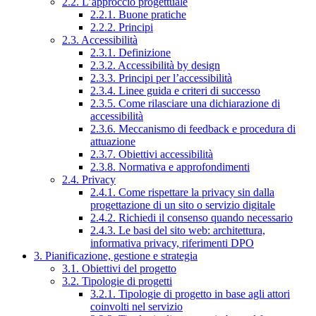
2.2. L’approccio progettuale
2.2.1. Buone pratiche
2.2.2. Principi
2.3. Accessibilità
2.3.1. Definizione
2.3.2. Accessibilità by design
2.3.3. Principi per l’accessibilità
2.3.4. Linee guida e criteri di successo
2.3.5. Come rilasciare una dichiarazione di
accessibilità
2.3.6. Meccanismo di feedback e procedura di
attuazione
2.3.7. Obiettivi accessibilità
2.3.8. Normativa e approfondimenti
2.4. Privacy
2.4.1. Come rispettare la privacy sin dalla
progettazione di un sito o servizio digitale
2.4.2. Richiedi il consenso quando necessario
2.4.3. Le basi del sito web: architettura,
informativa privacy, riferimenti DPO
3. Pianificazione, gestione e strategia
3.1. Obiettivi del progetto
3.2. Tipologie di progetti
3.2.1. Tipologie di progetto in base agli attori
coinvolti nel servizio