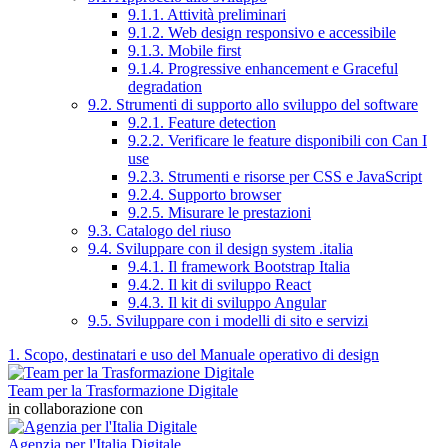
9.1.1. Attività preliminari
9.1.2. Web design responsivo e accessibile
9.1.3. Mobile first
9.1.4. Progressive enhancement e Graceful
degradation
9.2. Strumenti di supporto allo sviluppo del software
9.2.1. Feature detection
9.2.2. Verificare le feature disponibili con Can I
use
9.2.3. Strumenti e risorse per CSS e JavaScript
9.2.4. Supporto browser
9.2.5. Misurare le prestazioni
9.3. Catalogo del riuso
9.4. Sviluppare con il design system .italia
9.4.1. Il framework Bootstrap Italia
9.4.2. Il kit di sviluppo React
9.4.3. Il kit di sviluppo Angular
9.5. Sviluppare con i modelli di sito e servizi
1. Scopo, destinatari e uso del Manuale operativo di design
Team per la Trasformazione Digitale
in collaborazione con
Agenzia per l'Italia Digitale