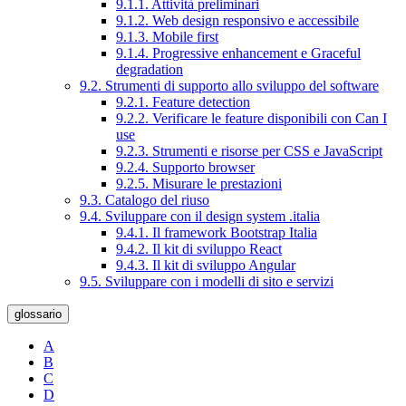
9.1.1. Attività preliminari
9.1.2. Web design responsivo e accessibile
9.1.3. Mobile first
9.1.4. Progressive enhancement e Graceful
degradation
9.2. Strumenti di supporto allo sviluppo del software
9.2.1. Feature detection
9.2.2. Verificare le feature disponibili con Can I
use
9.2.3. Strumenti e risorse per CSS e JavaScript
9.2.4. Supporto browser
9.2.5. Misurare le prestazioni
9.3. Catalogo del riuso
9.4. Sviluppare con il design system .italia
9.4.1. Il framework Bootstrap Italia
9.4.2. Il kit di sviluppo React
9.4.3. Il kit di sviluppo Angular
9.5. Sviluppare con i modelli di sito e servizi
glossario
A
B
C
D