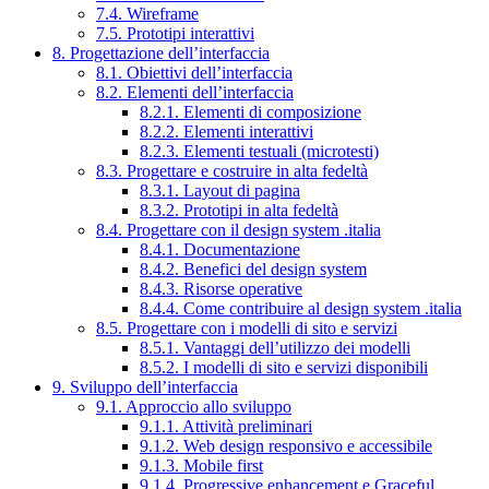
7.4. Wireframe
7.5. Prototipi interattivi
8. Progettazione dell’interfaccia
8.1. Obiettivi dell’interfaccia
8.2. Elementi dell’interfaccia
8.2.1. Elementi di composizione
8.2.2. Elementi interattivi
8.2.3. Elementi testuali (microtesti)
8.3. Progettare e costruire in alta fedeltà
8.3.1. Layout di pagina
8.3.2. Prototipi in alta fedeltà
8.4. Progettare con il design system .italia
8.4.1. Documentazione
8.4.2. Benefici del design system
8.4.3. Risorse operative
8.4.4. Come contribuire al design system .italia
8.5. Progettare con i modelli di sito e servizi
8.5.1. Vantaggi dell’utilizzo dei modelli
8.5.2. I modelli di sito e servizi disponibili
9. Sviluppo dell’interfaccia
9.1. Approccio allo sviluppo
9.1.1. Attività preliminari
9.1.2. Web design responsivo e accessibile
9.1.3. Mobile first
9.1.4. Progressive enhancement e Graceful