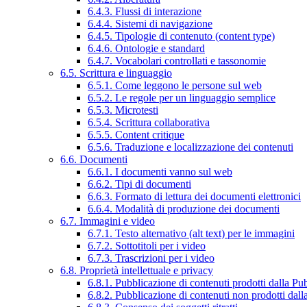
6.4.3. Flussi di interazione
6.4.4. Sistemi di navigazione
6.4.5. Tipologie di contenuto (content type)
6.4.6. Ontologie e standard
6.4.7. Vocabolari controllati e tassonomie
6.5. Scrittura e linguaggio
6.5.1. Come leggono le persone sul web
6.5.2. Le regole per un linguaggio semplice
6.5.3. Microtesti
6.5.4. Scrittura collaborativa
6.5.5. Content critique
6.5.6. Traduzione e localizzazione dei contenuti
6.6. Documenti
6.6.1. I documenti vanno sul web
6.6.2. Tipi di documenti
6.6.3. Formato di lettura dei documenti elettronici
6.6.4. Modalità di produzione dei documenti
6.7. Immagini e video
6.7.1. Testo alternativo (alt text) per le immagini
6.7.2. Sottotitoli per i video
6.7.3. Trascrizioni per i video
6.8. Proprietà intellettuale e privacy
6.8.1. Pubblicazione di contenuti prodotti dalla P
6.8.2. Pubblicazione di contenuti non prodotti dal