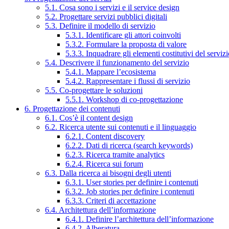
5.1. Cosa sono i servizi e il service design
5.2. Progettare servizi pubblici digitali
5.3. Definire il modello di servizio
5.3.1. Identificare gli attori coinvolti
5.3.2. Formulare la proposta di valore
5.3.3. Inquadrare gli elementi costitutivi del serviz
5.4. Descrivere il funzionamento del servizio
5.4.1. Mappare l’ecosistema
5.4.2. Rappresentare i flussi di servizio
5.5. Co-progettare le soluzioni
5.5.1. Workshop di co-progettazione
6. Progettazione dei contenuti
6.1. Cos’è il content design
6.2. Ricerca utente sui contenuti e il linguaggio
6.2.1. Content discovery
6.2.2. Dati di ricerca (search keywords)
6.2.3. Ricerca tramite analytics
6.2.4. Ricerca sui forum
6.3. Dalla ricerca ai bisogni degli utenti
6.3.1. User stories per definire i contenuti
6.3.2. Job stories per definire i contenuti
6.3.3. Criteri di accettazione
6.4. Architettura dell’informazione
6.4.1. Definire l’architettura dell’informazione
6.4.2. Alberatura