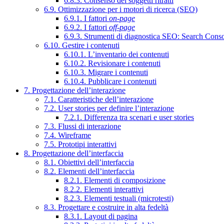
6.8.3. Consenso dei soggetti ritratti
6.9. Ottimizzazione per i motori di ricerca (SEO)
6.9.1. I fattori
on-page
6.9.2. I fattori
off-page
6.9.3. Strumenti di diagnostica SEO: Search Cons
6.10. Gestire i contenuti
6.10.1. L’inventario dei contenuti
6.10.2. Revisionare i contenuti
6.10.3. Migrare i contenuti
6.10.4. Pubblicare i contenuti
7. Progettazione dell’interazione
7.1. Caratteristiche dell’interazione
7.2. User stories per definire l’interazione
7.2.1. Differenza tra scenari e user stories
7.3. Flussi di interazione
7.4. Wireframe
7.5. Prototipi interattivi
8. Progettazione dell’interfaccia
8.1. Obiettivi dell’interfaccia
8.2. Elementi dell’interfaccia
8.2.1. Elementi di composizione
8.2.2. Elementi interattivi
8.2.3. Elementi testuali (microtesti)
8.3. Progettare e costruire in alta fedeltà
8.3.1. Layout di pagina