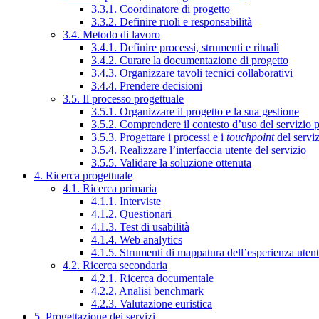
3.3.1. Coordinatore di progetto
3.3.2. Definire ruoli e responsabilità
3.4. Metodo di lavoro
3.4.1. Definire processi, strumenti e rituali
3.4.2. Curare la documentazione di progetto
3.4.3. Organizzare tavoli tecnici collaborativi
3.4.4. Prendere decisioni
3.5. Il processo progettuale
3.5.1. Organizzare il progetto e la sua gestione
3.5.2. Comprendere il contesto d’uso del servizio 
3.5.3. Progettare i processi e i
touchpoint
del servi
3.5.4. Realizzare l’interfaccia utente del servizio
3.5.5. Validare la soluzione ottenuta
4. Ricerca progettuale
4.1. Ricerca primaria
4.1.1. Interviste
4.1.2. Questionari
4.1.3. Test di usabilità
4.1.4. Web analytics
4.1.5. Strumenti di mappatura dell’esperienza uten
4.2. Ricerca secondaria
4.2.1. Ricerca documentale
4.2.2. Analisi benchmark
4.2.3. Valutazione euristica
5. Progettazione dei servizi