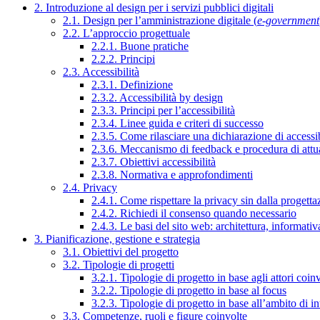
2. Introduzione al design per i servizi pubblici digitali
2.1. Design per l’amministrazione digitale (
e-government
2.2. L’approccio progettuale
2.2.1. Buone pratiche
2.2.2. Principi
2.3. Accessibilità
2.3.1. Definizione
2.3.2. Accessibilità by design
2.3.3. Principi per l’accessibilità
2.3.4. Linee guida e criteri di successo
2.3.5. Come rilasciare una dichiarazione di accessib
2.3.6. Meccanismo di feedback e procedura di attu
2.3.7. Obiettivi accessibilità
2.3.8. Normativa e approfondimenti
2.4. Privacy
2.4.1. Come rispettare la privacy sin dalla progettaz
2.4.2. Richiedi il consenso quando necessario
2.4.3. Le basi del sito web: architettura, informati
3. Pianificazione, gestione e strategia
3.1. Obiettivi del progetto
3.2. Tipologie di progetti
3.2.1. Tipologie di progetto in base agli attori coinv
3.2.2. Tipologie di progetto in base al focus
3.2.3. Tipologie di progetto in base all’ambito di i
3.3. Competenze, ruoli e figure coinvolte