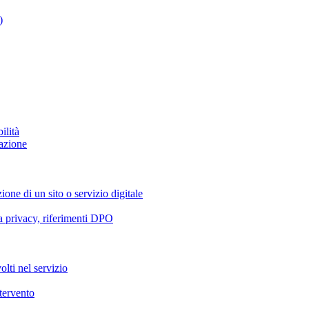
)
ilità
azione
ione di un sito o servizio digitale
va privacy, riferimenti DPO
olti nel servizio
ntervento