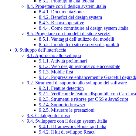
8.3.2. Prototipi in alta fedeltà
8.4. Progettare con il design system .italia
8.4.1. Documentazione
8.4.2. Benefici del design system
8.4.3. Risorse operative
8.4.4. Come contribuire al design system .italia
8.5. Progettare con i modelli di sito e servizi
8.5.1. Vantaggi dell’utilizzo dei modelli
8.5.2. I modelli di sito e servizi disponibili
9. Sviluppo dell’interfaccia
9.1. Approccio allo sviluppo
9.1.1. Attività preliminari
9.1.2. Web design responsivo e accessibile
9.1.3. Mobile first
9.1.4. Progressive enhancement e Graceful degrad
9.2. Strumenti di supporto allo sviluppo del software
9.2.1. Feature detection
9.2.2. Verificare le feature disponibili con Can I us
9.2.3. Strumenti e risorse per CSS e JavaScript
9.2.4. Supporto browser
9.2.5. Misurare le prestazioni
9.3. Catalogo del riuso
9.4. Sviluppare con il design system .italia
9.4.1. Il framework Bootstrap Italia
9.4.2. Il kit di sviluppo React