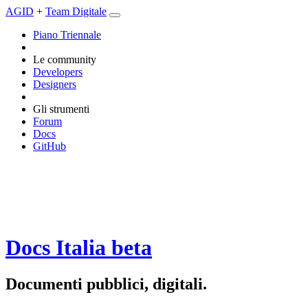
AGID
+
Team Digitale
Piano Triennale
Le community
Developers
Designers
Gli strumenti
Forum
Docs
GitHub
Docs Italia
beta
Documenti pubblici, digitali.