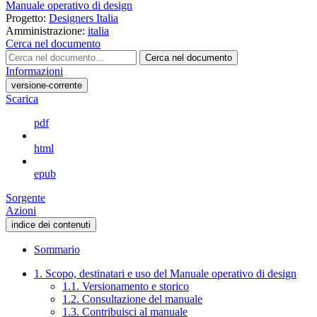
Manuale operativo di design
Progetto:
Designers Italia
Amministrazione:
italia
Cerca nel documento
Cerca nel documento
Informazioni
versione-corrente
Scarica
pdf
html
epub
Sorgente
Azioni
indice dei contenuti
Sommario
1. Scopo, destinatari e uso del Manuale operativo di design
1.1. Versionamento e storico
1.2. Consultazione del manuale
1.3. Contribuisci al manuale