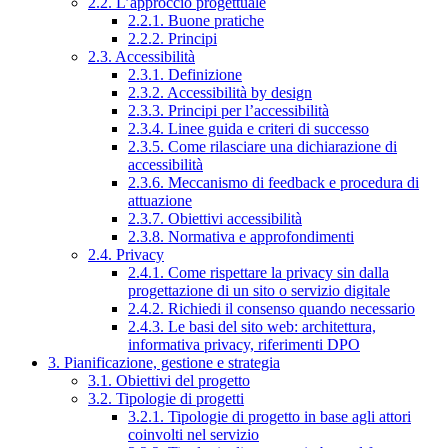
2.2. L’approccio progettuale
2.2.1. Buone pratiche
2.2.2. Principi
2.3. Accessibilità
2.3.1. Definizione
2.3.2. Accessibilità by design
2.3.3. Principi per l’accessibilità
2.3.4. Linee guida e criteri di successo
2.3.5. Come rilasciare una dichiarazione di
accessibilità
2.3.6. Meccanismo di feedback e procedura di
attuazione
2.3.7. Obiettivi accessibilità
2.3.8. Normativa e approfondimenti
2.4. Privacy
2.4.1. Come rispettare la privacy sin dalla
progettazione di un sito o servizio digitale
2.4.2. Richiedi il consenso quando necessario
2.4.3. Le basi del sito web: architettura,
informativa privacy, riferimenti DPO
3. Pianificazione, gestione e strategia
3.1. Obiettivi del progetto
3.2. Tipologie di progetti
3.2.1. Tipologie di progetto in base agli attori
coinvolti nel servizio