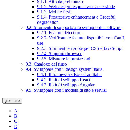
9.1.1. Attività preliminari
9.1.2. Web design responsivo e accessibile
9.1.3. Mobile first
9.1.4. Progressive enhancement e Graceful
degradation
9.2. Strumenti di supporto allo sviluppo del software
9.2.1. Feature detection
9.2.2. Verificare le feature disponibili con Can I
use
9.2.3. Strumenti e risorse per CSS e JavaScript
9.2.4. Supporto browser
9.2.5. Misurare le prestazioni
9.3. Catalogo del riuso
9.4. Sviluppare con il design system .italia
9.4.1. Il framework Bootstrap Italia
9.4.2. Il kit di sviluppo React
9.4.3. Il kit di sviluppo Angular
9.5. Sviluppare con i modelli di sito e servizi
glossario
A
B
C
D