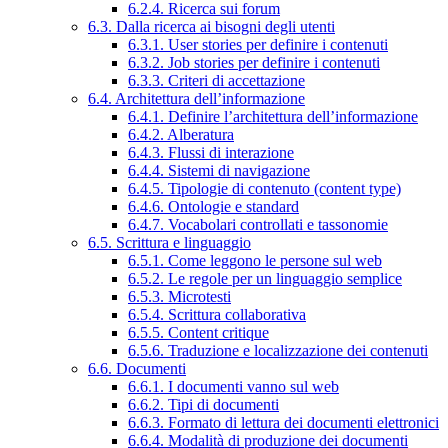
6.2.4. Ricerca sui forum
6.3. Dalla ricerca ai bisogni degli utenti
6.3.1. User stories per definire i contenuti
6.3.2. Job stories per definire i contenuti
6.3.3. Criteri di accettazione
6.4. Architettura dell’informazione
6.4.1. Definire l’architettura dell’informazione
6.4.2. Alberatura
6.4.3. Flussi di interazione
6.4.4. Sistemi di navigazione
6.4.5. Tipologie di contenuto (content type)
6.4.6. Ontologie e standard
6.4.7. Vocabolari controllati e tassonomie
6.5. Scrittura e linguaggio
6.5.1. Come leggono le persone sul web
6.5.2. Le regole per un linguaggio semplice
6.5.3. Microtesti
6.5.4. Scrittura collaborativa
6.5.5. Content critique
6.5.6. Traduzione e localizzazione dei contenuti
6.6. Documenti
6.6.1. I documenti vanno sul web
6.6.2. Tipi di documenti
6.6.3. Formato di lettura dei documenti elettronici
6.6.4. Modalità di produzione dei documenti