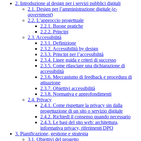
2. Introduzione al design per i servizi pubblici digitali
2.1. Design per l’amministrazione digitale (
e-
government
)
2.2. L’approccio progettuale
2.2.1. Buone pratiche
2.2.2. Principi
2.3. Accessibilità
2.3.1. Definizione
2.3.2. Accessibilità by design
2.3.3. Principi per l’accessibilità
2.3.4. Linee guida e criteri di successo
2.3.5. Come rilasciare una dichiarazione di
accessibilità
2.3.6. Meccanismo di feedback e procedura di
attuazione
2.3.7. Obiettivi accessibilità
2.3.8. Normativa e approfondimenti
2.4. Privacy
2.4.1. Come rispettare la privacy sin dalla
progettazione di un sito o servizio digitale
2.4.2. Richiedi il consenso quando necessario
2.4.3. Le basi del sito web: architettura,
informativa privacy, riferimenti DPO
3. Pianificazione, gestione e strategia
3.1. Obiettivi del progetto