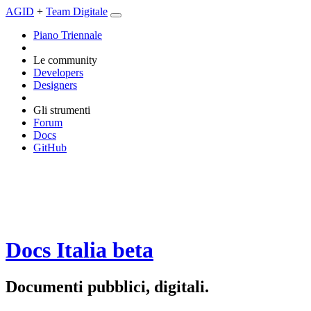
AGID
+
Team Digitale
Piano Triennale
Le community
Developers
Designers
Gli strumenti
Forum
Docs
GitHub
Docs Italia
beta
Documenti pubblici, digitali.