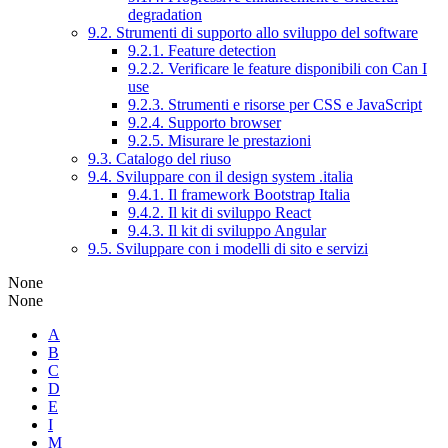
degradation
9.2. Strumenti di supporto allo sviluppo del software
9.2.1. Feature detection
9.2.2. Verificare le feature disponibili con Can I
use
9.2.3. Strumenti e risorse per CSS e JavaScript
9.2.4. Supporto browser
9.2.5. Misurare le prestazioni
9.3. Catalogo del riuso
9.4. Sviluppare con il design system .italia
9.4.1. Il framework Bootstrap Italia
9.4.2. Il kit di sviluppo React
9.4.3. Il kit di sviluppo Angular
9.5. Sviluppare con i modelli di sito e servizi
None
None
A
B
C
D
E
I
M