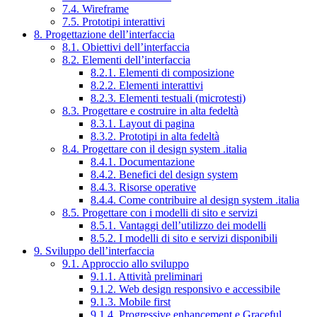
7.4. Wireframe
7.5. Prototipi interattivi
8. Progettazione dell’interfaccia
8.1. Obiettivi dell’interfaccia
8.2. Elementi dell’interfaccia
8.2.1. Elementi di composizione
8.2.2. Elementi interattivi
8.2.3. Elementi testuali (microtesti)
8.3. Progettare e costruire in alta fedeltà
8.3.1. Layout di pagina
8.3.2. Prototipi in alta fedeltà
8.4. Progettare con il design system .italia
8.4.1. Documentazione
8.4.2. Benefici del design system
8.4.3. Risorse operative
8.4.4. Come contribuire al design system .italia
8.5. Progettare con i modelli di sito e servizi
8.5.1. Vantaggi dell’utilizzo dei modelli
8.5.2. I modelli di sito e servizi disponibili
9. Sviluppo dell’interfaccia
9.1. Approccio allo sviluppo
9.1.1. Attività preliminari
9.1.2. Web design responsivo e accessibile
9.1.3. Mobile first
9.1.4. Progressive enhancement e Graceful