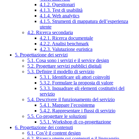
4.1.2. Questionari
4.1.3. Test di usabilità
4.1.4. Web analytics
4.1.5. Strumenti di mappatura dell’esperienza
utente
4.2. Ricerca secondaria
4.2.1. Ricerca documentale
4.2.2. Analisi benchmark
4.2.3. Valutazione euristica
5. Progettazione dei servizi
5.1. Cosa sono i servizi e il service design
5.2. Progettare servizi pubblici digitali
5.3. Definire il modello di servizio
5.3.1. Identificare gli attori coinvolti
5.3.2. Formulare la proposta di valore
5.3.3. Inquadrare gli elementi costitutivi del
servizio
5.4. Descrivere il funzionamento del servizio
5.4.1. Mappare l’ecosistema
5.4.2. Rappresentare i flussi di servizio
5.5. Co-progettare le soluzioni
5.5.1. Workshop di co-progettazione
6. Progettazione dei contenuti
6.1. Cos’è il content design
6.2. Ricerca utente sui contenuti e il linguaggio