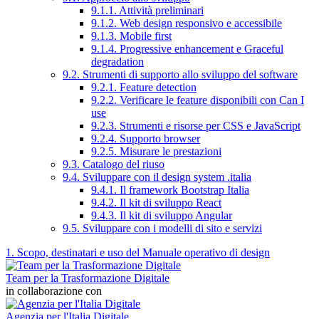
9.1.1. Attività preliminari
9.1.2. Web design responsivo e accessibile
9.1.3. Mobile first
9.1.4. Progressive enhancement e Graceful
degradation
9.2. Strumenti di supporto allo sviluppo del software
9.2.1. Feature detection
9.2.2. Verificare le feature disponibili con Can I
use
9.2.3. Strumenti e risorse per CSS e JavaScript
9.2.4. Supporto browser
9.2.5. Misurare le prestazioni
9.3. Catalogo del riuso
9.4. Sviluppare con il design system .italia
9.4.1. Il framework Bootstrap Italia
9.4.2. Il kit di sviluppo React
9.4.3. Il kit di sviluppo Angular
9.5. Sviluppare con i modelli di sito e servizi
1. Scopo, destinatari e uso del Manuale operativo di design
Team per la Trasformazione Digitale
in collaborazione con
Agenzia per l'Italia Digitale