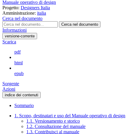
Manuale operativo di design
Progetto:
Designers Italia
Amministrazione:
italia
Cerca nel documento
Cerca nel documento
Informazioni
versione-corrente
Scarica
pdf
html
epub
Sorgente
Azioni
indice dei contenuti
Sommario
1. Scopo, destinatari e uso del Manuale operativo di design
1.1. Versionamento e storico
1.2. Consultazione del manuale
1.3. Contribuisci al manuale