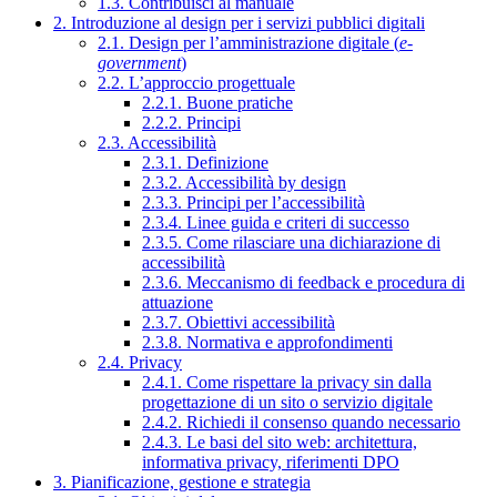
1.3. Contribuisci al manuale
2. Introduzione al design per i servizi pubblici digitali
2.1. Design per l’amministrazione digitale (
e-
government
)
2.2. L’approccio progettuale
2.2.1. Buone pratiche
2.2.2. Principi
2.3. Accessibilità
2.3.1. Definizione
2.3.2. Accessibilità by design
2.3.3. Principi per l’accessibilità
2.3.4. Linee guida e criteri di successo
2.3.5. Come rilasciare una dichiarazione di
accessibilità
2.3.6. Meccanismo di feedback e procedura di
attuazione
2.3.7. Obiettivi accessibilità
2.3.8. Normativa e approfondimenti
2.4. Privacy
2.4.1. Come rispettare la privacy sin dalla
progettazione di un sito o servizio digitale
2.4.2. Richiedi il consenso quando necessario
2.4.3. Le basi del sito web: architettura,
informativa privacy, riferimenti DPO
3. Pianificazione, gestione e strategia