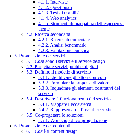
4.1.1. Interviste
4.1.2. Questionari
4.1.3. Test di usabilità
4.1.4. Web analytics
4.1.5. Strumenti di mappatura dell’esperienza
utente
4.2. Ricerca secondaria
4.2.1. Ricerca documentale
4.2.2. Analisi benchmark
4.2.3. Valutazione euristica
5. Progettazione dei servizi
5.1. Cosa sono i servizi e il service design
5.2. Progettare servizi pubblici digitali
5.3. Definire il modello di servizio
5.3.1. Identificare gli attori coinvolti
5.3.2. Formulare la proposta di valore
5.3.3. Inquadrare gli elementi costitutivi del
servizio
5.4. Descrivere il funzionamento del servizio
5.4.1. Mappare l’ecosistema
5.4.2. Rappresentare i flussi di servizio
5.5. Co-progettare le soluzioni
5.5.1. Workshop di co-progettazione
6. Progettazione dei contenuti
6.1. Cos’è il content design