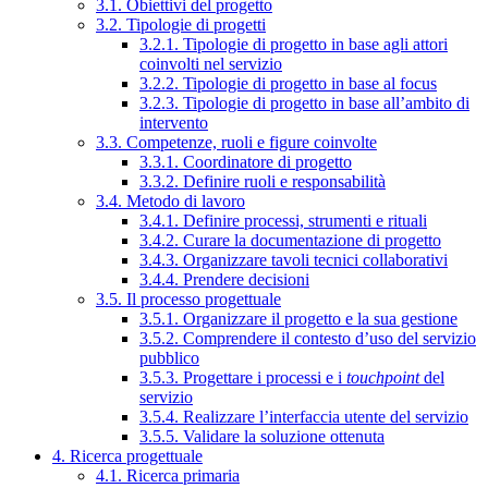
3.1. Obiettivi del progetto
3.2. Tipologie di progetti
3.2.1. Tipologie di progetto in base agli attori
coinvolti nel servizio
3.2.2. Tipologie di progetto in base al focus
3.2.3. Tipologie di progetto in base all’ambito di
intervento
3.3. Competenze, ruoli e figure coinvolte
3.3.1. Coordinatore di progetto
3.3.2. Definire ruoli e responsabilità
3.4. Metodo di lavoro
3.4.1. Definire processi, strumenti e rituali
3.4.2. Curare la documentazione di progetto
3.4.3. Organizzare tavoli tecnici collaborativi
3.4.4. Prendere decisioni
3.5. Il processo progettuale
3.5.1. Organizzare il progetto e la sua gestione
3.5.2. Comprendere il contesto d’uso del servizio
pubblico
3.5.3. Progettare i processi e i
touchpoint
del
servizio
3.5.4. Realizzare l’interfaccia utente del servizio
3.5.5. Validare la soluzione ottenuta
4. Ricerca progettuale
4.1. Ricerca primaria