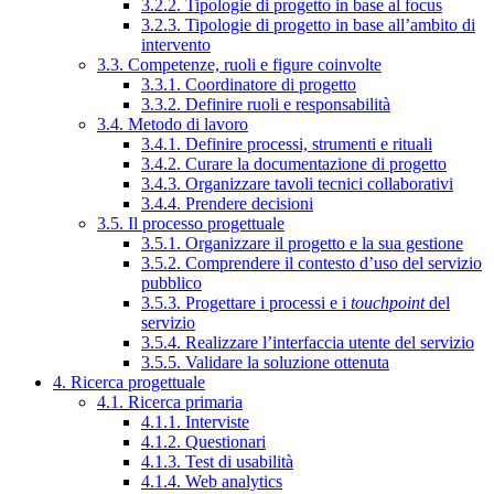
3.2.2. Tipologie di progetto in base al focus
3.2.3. Tipologie di progetto in base all’ambito di
intervento
3.3. Competenze, ruoli e figure coinvolte
3.3.1. Coordinatore di progetto
3.3.2. Definire ruoli e responsabilità
3.4. Metodo di lavoro
3.4.1. Definire processi, strumenti e rituali
3.4.2. Curare la documentazione di progetto
3.4.3. Organizzare tavoli tecnici collaborativi
3.4.4. Prendere decisioni
3.5. Il processo progettuale
3.5.1. Organizzare il progetto e la sua gestione
3.5.2. Comprendere il contesto d’uso del servizio
pubblico
3.5.3. Progettare i processi e i
touchpoint
del
servizio
3.5.4. Realizzare l’interfaccia utente del servizio
3.5.5. Validare la soluzione ottenuta
4. Ricerca progettuale
4.1. Ricerca primaria
4.1.1. Interviste
4.1.2. Questionari
4.1.3. Test di usabilità
4.1.4. Web analytics