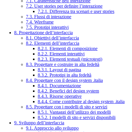
7.1. Caratteristiche dell’interazione
7.2. User stories per definire l’interazione
7.2.1. Differenza tra scenari e user stories
7.3. Flussi di interazione
7.4. Wireframe
7.5. Prototipi interattivi
8. Progettazione dell’interfaccia
8.1. Obiettivi dell’interfaccia
8.2. Elementi dell’interfaccia
8.2.1. Elementi di composizione
8.2.2. Elementi interattivi
8.2.3. Elementi testuali (microtesti)
8.3. Progettare e costruire in alta fedeltà
8.3.1. Layout di pagina
8.3.2. Prototipi in alta fedeltà
8.4. Progettare con il design system .italia
8.4.1. Documentazione
8.4.2. Benefici del design system
8.4.3. Risorse operative
8.4.4. Come contribuire al design system .italia
8.5. Progettare con i modelli di sito e servizi
8.5.1. Vantaggi dell’utilizzo dei modelli
8.5.2. I modelli di sito e servizi disponibili
9. Sviluppo dell’interfaccia
9.1. Approccio allo sviluppo