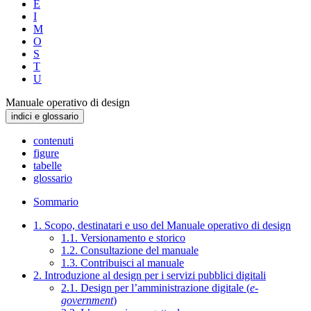
E
I
M
O
S
T
U
Manuale operativo di design
indici e glossario
contenuti
figure
tabelle
glossario
Sommario
1. Scopo, destinatari e uso del Manuale operativo di design
1.1. Versionamento e storico
1.2. Consultazione del manuale
1.3. Contribuisci al manuale
2. Introduzione al design per i servizi pubblici digitali
2.1. Design per l’amministrazione digitale (
e-
government
)