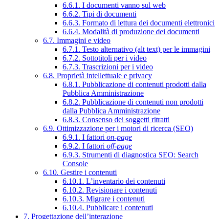
6.6.1. I documenti vanno sul web
6.6.2. Tipi di documenti
6.6.3. Formato di lettura dei documenti elettronici
6.6.4. Modalità di produzione dei documenti
6.7. Immagini e video
6.7.1. Testo alternativo (alt text) per le immagini
6.7.2. Sottotitoli per i video
6.7.3. Trascrizioni per i video
6.8. Proprietà intellettuale e privacy
6.8.1. Pubblicazione di contenuti prodotti dalla
Pubblica Amministrazione
6.8.2. Pubblicazione di contenuti non prodotti
dalla Pubblica Amministrazione
6.8.3. Consenso dei soggetti ritratti
6.9. Ottimizzazione per i motori di ricerca (SEO)
6.9.1. I fattori
on-page
6.9.2. I fattori
off-page
6.9.3. Strumenti di diagnostica SEO: Search
Console
6.10. Gestire i contenuti
6.10.1. L’inventario dei contenuti
6.10.2. Revisionare i contenuti
6.10.3. Migrare i contenuti
6.10.4. Pubblicare i contenuti
7. Progettazione dell’interazione