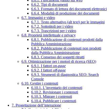
6.6.1. I documenti vanno sul web
6.6.2. Tipi di documenti
6.6.3. Formato di lettura dei documenti elettronici
6.6.4. Modalità di produzione dei documenti
6.7. Immagini e video
6.7.1. Testo alternativo (alt text) per le immagini
6.7.2. Sottotitoli per i video
6.7.3. Trascrizioni per i video
6.8. Proprietà intellettuale e privacy
6.8.1. Pubblicazione di contenuti prodotti dalla
Pubblica Amministrazione
6.8.2. Pubblicazione di contenuti non prodotti
dalla Pubblica Amministrazione
6.8.3. Consenso dei soggetti ritratti
6.9. Ottimizzazione per i motori di ricerca (SEO)
6.9.1. I fattori
on-page
6.9.2. I fattori
off-page
6.9.3. Strumenti di diagnostica SEO: Search
Console
6.10. Gestire i contenuti
6.10.1. L’inventario dei contenuti
6.10.2. Revisionare i contenuti
6.10.3. Migrare i contenuti
6.10.4. Pubblicare i contenuti
7. Progettazione dell’interazione