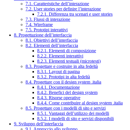
7.1. Caratteristiche dell’interazione
7.2. User stories per definire l’interazione
7.2.1. Differenza tra scenari e user stories
7.3. Flussi di interazione
7.4. Wireframe
7.5. Prototipi interattivi
8. Progettazione dell’interfaccia
8.1. Obiettivi dell’interfaccia
8.2. Elementi dell’interfaccia
8.2.1. Elementi di composizione
8.2.2. Elementi interattivi
8.2.3. Elementi testuali (microtesti)
8.3. Progettare e costruire in alta fedeltà
8.3.1. Layout di pagina
8.3.2. Prototipi in alta fedeltà
8.4. Progettare con il design system .italia
8.4.1. Documentazione
8.4.2. Benefici del design system
8.4.3. Risorse operative
8.4.4. Come contribuire al design system .italia
8.5. Progettare con i modelli di sito e servizi
8.5.1. Vantaggi dell’utilizzo dei modelli
8.5.2. I modelli di sito e servizi disponibili
9. Sviluppo dell’interfaccia
9.1. Approccio allo sviluppo