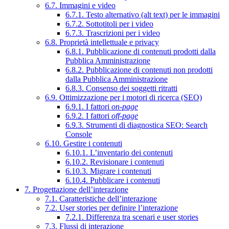
6.7. Immagini e video
6.7.1. Testo alternativo (alt text) per le immagini
6.7.2. Sottotitoli per i video
6.7.3. Trascrizioni per i video
6.8. Proprietà intellettuale e privacy
6.8.1. Pubblicazione di contenuti prodotti dalla
Pubblica Amministrazione
6.8.2. Pubblicazione di contenuti non prodotti
dalla Pubblica Amministrazione
6.8.3. Consenso dei soggetti ritratti
6.9. Ottimizzazione per i motori di ricerca (SEO)
6.9.1. I fattori
on-page
6.9.2. I fattori
off-page
6.9.3. Strumenti di diagnostica SEO: Search
Console
6.10. Gestire i contenuti
6.10.1. L’inventario dei contenuti
6.10.2. Revisionare i contenuti
6.10.3. Migrare i contenuti
6.10.4. Pubblicare i contenuti
7. Progettazione dell’interazione
7.1. Caratteristiche dell’interazione
7.2. User stories per definire l’interazione
7.2.1. Differenza tra scenari e user stories
7.3. Flussi di interazione