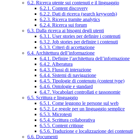
6.2. Ricerca utente sui contenuti e il linguaggio
6.2.1. Content discovery
6.2.2. Dati di ricerca (search keywords)
6.2.3. Ricerca tramite analytics
6.2.4. Ricerca sui forum
6.3. Dalla ricerca ai bisogni degli utenti
6.3.1. User stories per definire i contenuti
6.3.2. Job stories per definire i contenuti
6.3.3. Criteri di accettazione
6.4. Architettura dell’informazione
6.4.1. Definire l’architettura dell’informazione
6.4.2. Alberatura
6.4.3. Flussi di interazione
6.4.4. Sistemi di navigazione
6.4.5. Tipologie di contenuto (content type)
6.4.6. Ontologie e standard
6.4.7. Vocabolari controllati e tassonomie
6.5. Scrittura e linguaggio
6.5.1. Come leggono le persone sul web
6.5.2. Le regole per un linguaggio semplice
6.5.3. Microtesti
6.5.4. Scrittura collaborativa
6.5.5. Content critique
6.5.6. Traduzione e localizzazione dei contenuti
6.6. Documenti