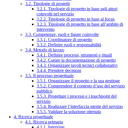
3.2. Tipologie di progetti
3.2.1. Tipologie di progetto in base agli attori
coinvolti nel servizio
3.2.2. Tipologie di progetto in base al focus
3.2.3. Tipologie di progetto in base all’ambito di
intervento
3.3. Competenze, ruoli e figure coinvolte
3.3.1. Coordinatore di progetto
3.3.2. Definire ruoli e responsabilità
3.4. Metodo di lavoro
3.4.1. Definire processi, strumenti e rituali
3.4.2. Curare la documentazione di progetto
3.4.3. Organizzare tavoli tecnici collaborativi
3.4.4. Prendere decisioni
3.5. Il processo progettuale
3.5.1. Organizzare il progetto e la sua gestione
3.5.2. Comprendere il contesto d’uso del servizio
pubblico
3.5.3. Progettare i processi e i
touchpoint
del
servizio
3.5.4. Realizzare l’interfaccia utente del servizio
3.5.5. Validare la soluzione ottenuta
4. Ricerca progettuale
4.1. Ricerca primaria
4.1.1. Interviste