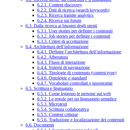
6.2.1. Content discovery
6.2.2. Dati di ricerca (search keywords)
6.2.3. Ricerca tramite analytics
6.2.4. Ricerca sui forum
6.3. Dalla ricerca ai bisogni degli utenti
6.3.1. User stories per definire i contenuti
6.3.2. Job stories per definire i contenuti
6.3.3. Criteri di accettazione
6.4. Architettura dell’informazione
6.4.1. Definire l’architettura dell’informazione
6.4.2. Alberatura
6.4.3. Flussi di interazione
6.4.4. Sistemi di navigazione
6.4.5. Tipologie di contenuto (content type)
6.4.6. Ontologie e standard
6.4.7. Vocabolari controllati e tassonomie
6.5. Scrittura e linguaggio
6.5.1. Come leggono le persone sul web
6.5.2. Le regole per un linguaggio semplice
6.5.3. Microtesti
6.5.4. Scrittura collaborativa
6.5.5. Content critique
6.5.6. Traduzione e localizzazione dei contenuti
6.6. Documenti