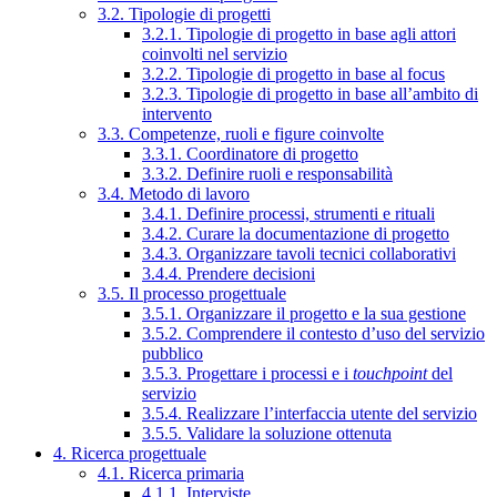
3.2. Tipologie di progetti
3.2.1. Tipologie di progetto in base agli attori
coinvolti nel servizio
3.2.2. Tipologie di progetto in base al focus
3.2.3. Tipologie di progetto in base all’ambito di
intervento
3.3. Competenze, ruoli e figure coinvolte
3.3.1. Coordinatore di progetto
3.3.2. Definire ruoli e responsabilità
3.4. Metodo di lavoro
3.4.1. Definire processi, strumenti e rituali
3.4.2. Curare la documentazione di progetto
3.4.3. Organizzare tavoli tecnici collaborativi
3.4.4. Prendere decisioni
3.5. Il processo progettuale
3.5.1. Organizzare il progetto e la sua gestione
3.5.2. Comprendere il contesto d’uso del servizio
pubblico
3.5.3. Progettare i processi e i
touchpoint
del
servizio
3.5.4. Realizzare l’interfaccia utente del servizio
3.5.5. Validare la soluzione ottenuta
4. Ricerca progettuale
4.1. Ricerca primaria
4.1.1. Interviste