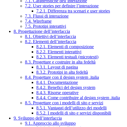
7.1. Caratteristiche dell’interazione
7.2. User stories per definire l’interazione
7.2.1. Differenza tra scenari e user stories
7.3. Flussi di interazione
7.4. Wireframe
7.5. Prototipi interattivi
8. Progettazione dell’interfaccia
8.1. Obiettivi dell’interfaccia
8.2. Elementi dell’interfaccia
8.2.1. Elementi di composizione
8.2.2. Elementi interattivi
8.2.3. Elementi testuali (microtesti)
8.3. Progettare e costruire in alta fedeltà
8.3.1. Layout di pagina
8.3.2. Prototipi in alta fedeltà
8.4. Progettare con il design system .italia
8.4.1. Documentazione
8.4.2. Benefici del design system
8.4.3. Risorse operative
8.4.4. Come contribuire al design system .italia
8.5. Progettare con i modelli di sito e servizi
8.5.1. Vantaggi dell’utilizzo dei modelli
8.5.2. I modelli di sito e servizi disponibili
9. Sviluppo dell’interfaccia
9.1. Approccio allo sviluppo