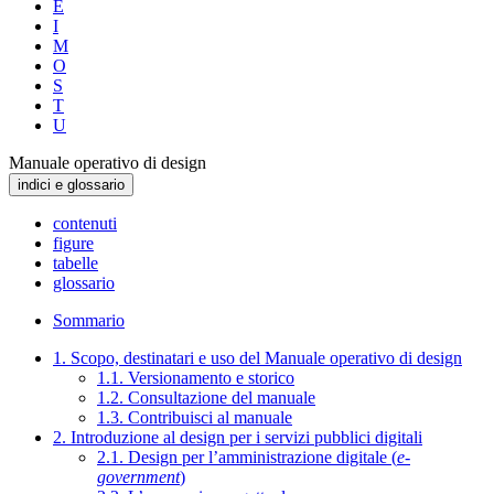
E
I
M
O
S
T
U
Manuale operativo di design
indici e glossario
contenuti
figure
tabelle
glossario
Sommario
1. Scopo, destinatari e uso del Manuale operativo di design
1.1. Versionamento e storico
1.2. Consultazione del manuale
1.3. Contribuisci al manuale
2. Introduzione al design per i servizi pubblici digitali
2.1. Design per l’amministrazione digitale (
e-
government
)