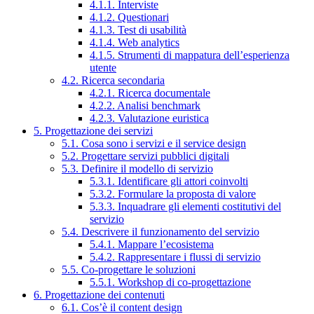
4.1.1. Interviste
4.1.2. Questionari
4.1.3. Test di usabilità
4.1.4. Web analytics
4.1.5. Strumenti di mappatura dell’esperienza
utente
4.2. Ricerca secondaria
4.2.1. Ricerca documentale
4.2.2. Analisi benchmark
4.2.3. Valutazione euristica
5. Progettazione dei servizi
5.1. Cosa sono i servizi e il service design
5.2. Progettare servizi pubblici digitali
5.3. Definire il modello di servizio
5.3.1. Identificare gli attori coinvolti
5.3.2. Formulare la proposta di valore
5.3.3. Inquadrare gli elementi costitutivi del
servizio
5.4. Descrivere il funzionamento del servizio
5.4.1. Mappare l’ecosistema
5.4.2. Rappresentare i flussi di servizio
5.5. Co-progettare le soluzioni
5.5.1. Workshop di co-progettazione
6. Progettazione dei contenuti
6.1. Cos’è il content design