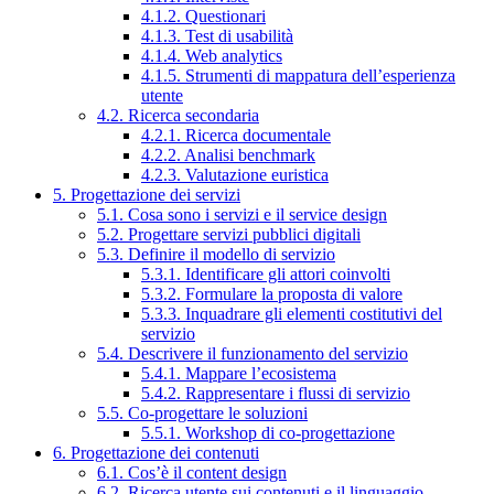
4.1.2. Questionari
4.1.3. Test di usabilità
4.1.4. Web analytics
4.1.5. Strumenti di mappatura dell’esperienza
utente
4.2. Ricerca secondaria
4.2.1. Ricerca documentale
4.2.2. Analisi benchmark
4.2.3. Valutazione euristica
5. Progettazione dei servizi
5.1. Cosa sono i servizi e il service design
5.2. Progettare servizi pubblici digitali
5.3. Definire il modello di servizio
5.3.1. Identificare gli attori coinvolti
5.3.2. Formulare la proposta di valore
5.3.3. Inquadrare gli elementi costitutivi del
servizio
5.4. Descrivere il funzionamento del servizio
5.4.1. Mappare l’ecosistema
5.4.2. Rappresentare i flussi di servizio
5.5. Co-progettare le soluzioni
5.5.1. Workshop di co-progettazione
6. Progettazione dei contenuti
6.1. Cos’è il content design
6.2. Ricerca utente sui contenuti e il linguaggio