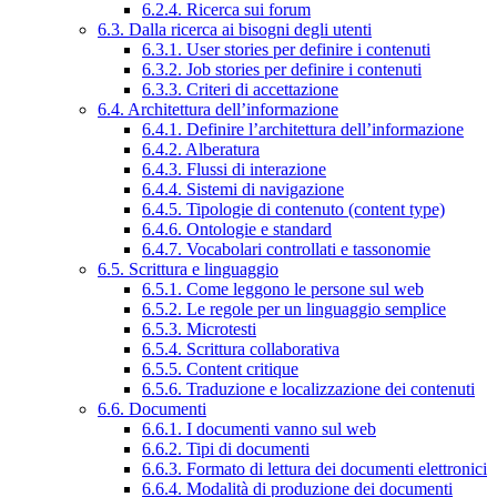
6.2.4. Ricerca sui forum
6.3. Dalla ricerca ai bisogni degli utenti
6.3.1. User stories per definire i contenuti
6.3.2. Job stories per definire i contenuti
6.3.3. Criteri di accettazione
6.4. Architettura dell’informazione
6.4.1. Definire l’architettura dell’informazione
6.4.2. Alberatura
6.4.3. Flussi di interazione
6.4.4. Sistemi di navigazione
6.4.5. Tipologie di contenuto (content type)
6.4.6. Ontologie e standard
6.4.7. Vocabolari controllati e tassonomie
6.5. Scrittura e linguaggio
6.5.1. Come leggono le persone sul web
6.5.2. Le regole per un linguaggio semplice
6.5.3. Microtesti
6.5.4. Scrittura collaborativa
6.5.5. Content critique
6.5.6. Traduzione e localizzazione dei contenuti
6.6. Documenti
6.6.1. I documenti vanno sul web
6.6.2. Tipi di documenti
6.6.3. Formato di lettura dei documenti elettronici
6.6.4. Modalità di produzione dei documenti