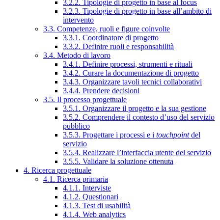
3.2.2. Tipologie di progetto in base al focus
3.2.3. Tipologie di progetto in base all’ambito di
intervento
3.3. Competenze, ruoli e figure coinvolte
3.3.1. Coordinatore di progetto
3.3.2. Definire ruoli e responsabilità
3.4. Metodo di lavoro
3.4.1. Definire processi, strumenti e rituali
3.4.2. Curare la documentazione di progetto
3.4.3. Organizzare tavoli tecnici collaborativi
3.4.4. Prendere decisioni
3.5. Il processo progettuale
3.5.1. Organizzare il progetto e la sua gestione
3.5.2. Comprendere il contesto d’uso del servizio
pubblico
3.5.3. Progettare i processi e i
touchpoint
del
servizio
3.5.4. Realizzare l’interfaccia utente del servizio
3.5.5. Validare la soluzione ottenuta
4. Ricerca progettuale
4.1. Ricerca primaria
4.1.1. Interviste
4.1.2. Questionari
4.1.3. Test di usabilità
4.1.4. Web analytics