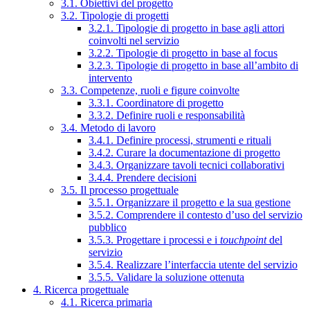
3.1. Obiettivi del progetto
3.2. Tipologie di progetti
3.2.1. Tipologie di progetto in base agli attori
coinvolti nel servizio
3.2.2. Tipologie di progetto in base al focus
3.2.3. Tipologie di progetto in base all’ambito di
intervento
3.3. Competenze, ruoli e figure coinvolte
3.3.1. Coordinatore di progetto
3.3.2. Definire ruoli e responsabilità
3.4. Metodo di lavoro
3.4.1. Definire processi, strumenti e rituali
3.4.2. Curare la documentazione di progetto
3.4.3. Organizzare tavoli tecnici collaborativi
3.4.4. Prendere decisioni
3.5. Il processo progettuale
3.5.1. Organizzare il progetto e la sua gestione
3.5.2. Comprendere il contesto d’uso del servizio
pubblico
3.5.3. Progettare i processi e i
touchpoint
del
servizio
3.5.4. Realizzare l’interfaccia utente del servizio
3.5.5. Validare la soluzione ottenuta
4. Ricerca progettuale
4.1. Ricerca primaria