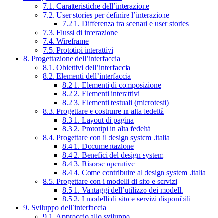
7.1. Caratteristiche dell’interazione
7.2. User stories per definire l’interazione
7.2.1. Differenza tra scenari e user stories
7.3. Flussi di interazione
7.4. Wireframe
7.5. Prototipi interattivi
8. Progettazione dell’interfaccia
8.1. Obiettivi dell’interfaccia
8.2. Elementi dell’interfaccia
8.2.1. Elementi di composizione
8.2.2. Elementi interattivi
8.2.3. Elementi testuali (microtesti)
8.3. Progettare e costruire in alta fedeltà
8.3.1. Layout di pagina
8.3.2. Prototipi in alta fedeltà
8.4. Progettare con il design system .italia
8.4.1. Documentazione
8.4.2. Benefici del design system
8.4.3. Risorse operative
8.4.4. Come contribuire al design system .italia
8.5. Progettare con i modelli di sito e servizi
8.5.1. Vantaggi dell’utilizzo dei modelli
8.5.2. I modelli di sito e servizi disponibili
9. Sviluppo dell’interfaccia
9.1. Approccio allo sviluppo