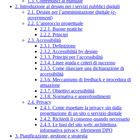
1.3. Contribuisci al manuale
2. Introduzione al design per i servizi pubblici digitali
2.1. Design per l’amministrazione digitale (
e-
government
)
2.2. L’approccio progettuale
2.2.1. Buone pratiche
2.2.2. Principi
2.3. Accessibilità
2.3.1. Definizione
2.3.2. Accessibilità by design
2.3.3. Principi per l’accessibilità
2.3.4. Linee guida e criteri di successo
2.3.5. Come rilasciare una dichiarazione di
accessibilità
2.3.6. Meccanismo di feedback e procedura di
attuazione
2.3.7. Obiettivi accessibilità
2.3.8. Normativa e approfondimenti
2.4. Privacy
2.4.1. Come rispettare la privacy sin dalla
progettazione di un sito o servizio digitale
2.4.2. Richiedi il consenso quando necessario
2.4.3. Le basi del sito web: architettura,
informativa privacy, riferimenti DPO
3. Pianificazione, gestione e strategia