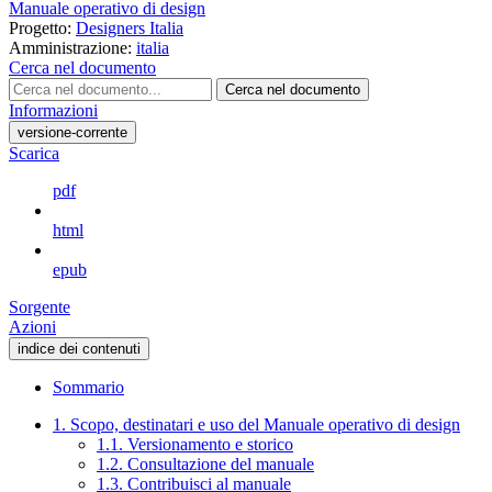
Manuale operativo di design
Progetto:
Designers Italia
Amministrazione:
italia
Cerca nel documento
Cerca nel documento
Informazioni
versione-corrente
Scarica
pdf
html
epub
Sorgente
Azioni
indice dei contenuti
Sommario
1. Scopo, destinatari e uso del Manuale operativo di design
1.1. Versionamento e storico
1.2. Consultazione del manuale
1.3. Contribuisci al manuale