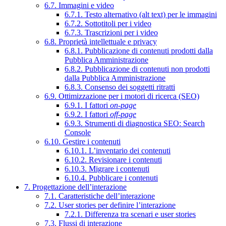
6.7. Immagini e video
6.7.1. Testo alternativo (alt text) per le immagini
6.7.2. Sottotitoli per i video
6.7.3. Trascrizioni per i video
6.8. Proprietà intellettuale e privacy
6.8.1. Pubblicazione di contenuti prodotti dalla
Pubblica Amministrazione
6.8.2. Pubblicazione di contenuti non prodotti
dalla Pubblica Amministrazione
6.8.3. Consenso dei soggetti ritratti
6.9. Ottimizzazione per i motori di ricerca (SEO)
6.9.1. I fattori
on-page
6.9.2. I fattori
off-page
6.9.3. Strumenti di diagnostica SEO: Search
Console
6.10. Gestire i contenuti
6.10.1. L’inventario dei contenuti
6.10.2. Revisionare i contenuti
6.10.3. Migrare i contenuti
6.10.4. Pubblicare i contenuti
7. Progettazione dell’interazione
7.1. Caratteristiche dell’interazione
7.2. User stories per definire l’interazione
7.2.1. Differenza tra scenari e user stories
7.3. Flussi di interazione