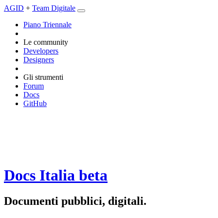
AGID
+
Team Digitale
Piano Triennale
Le community
Developers
Designers
Gli strumenti
Forum
Docs
GitHub
Docs Italia
beta
Documenti pubblici, digitali.