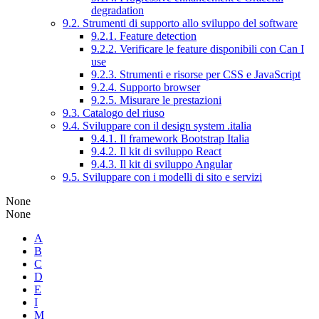
degradation
9.2. Strumenti di supporto allo sviluppo del software
9.2.1. Feature detection
9.2.2. Verificare le feature disponibili con Can I
use
9.2.3. Strumenti e risorse per CSS e JavaScript
9.2.4. Supporto browser
9.2.5. Misurare le prestazioni
9.3. Catalogo del riuso
9.4. Sviluppare con il design system .italia
9.4.1. Il framework Bootstrap Italia
9.4.2. Il kit di sviluppo React
9.4.3. Il kit di sviluppo Angular
9.5. Sviluppare con i modelli di sito e servizi
None
None
A
B
C
D
E
I
M