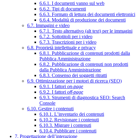
6.6.1. I documenti vanno sul web
6.6.2. Tipi di documenti
6.6.3. Formato di lettura dei documenti elettronici
6.6.4. Modalità di produzione dei documenti
6.7. Immagini e video
6.7.1. Testo alternativo (alt text) per le immagini
6.7.2. Sottotitoli per i video
6.7.3. Trascrizioni per i video
6.8. Proprietà intellettuale e privacy
6.8.1. Pubblicazione di contenuti prodotti dalla
Pubblica Amministrazione
6.8.2. Pubblicazione di contenuti non prodotti
dalla Pubblica Amministrazione
6.8.3. Consenso dei soggetti ritratti
6.9. Ottimizzazione per i motori di ricerca (SEO)
6.9.1. I fattori
on-page
6.9.2. I fattori
off-page
6.9.3. Strumenti di diagnostica SEO: Search
Console
6.10. Gestire i contenuti
6.10.1. L’inventario dei contenuti
6.10.2. Revisionare i contenuti
6.10.3. Migrare i contenuti
6.10.4. Pubblicare i contenuti
7. Progettazione dell’interazione