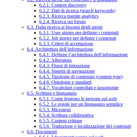
6.2.1. Content discovery
6.2.2. Dati di ricerca (search keywords)
6.2.3. Ricerca tramite analytics
6.2.4. Ricerca sui forum
6.3. Dalla ricerca ai bisogni degli utenti
6.3.1. User stories per definire i contenuti
6.3.2. Job stories per definire i contenuti
6.3.3. Criteri di accettazione
6.4. Architettura dell’informazione
6.4.1. Definire l’architettura dell’informazione
6.4.2. Alberatura
6.4.3. Flussi di interazione
6.4.4. Sistemi di navigazione
6.4.5. Tipologie di contenuto (content type)
6.4.6. Ontologie e standard
6.4.7. Vocabolari controllati e tassonomie
6.5. Scrittura e linguaggio
6.5.1. Come leggono le persone sul web
6.5.2. Le regole per un linguaggio semplice
6.5.3. Microtesti
6.5.4. Scrittura collaborativa
6.5.5. Content critique
6.5.6. Traduzione e localizzazione dei contenuti
6.6. Documenti