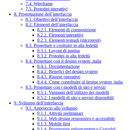
7.4. Wireframe
7.5. Prototipi interattivi
8. Progettazione dell’interfaccia
8.1. Obiettivi dell’interfaccia
8.2. Elementi dell’interfaccia
8.2.1. Elementi di composizione
8.2.2. Elementi interattivi
8.2.3. Elementi testuali (microtesti)
8.3. Progettare e costruire in alta fedeltà
8.3.1. Layout di pagina
8.3.2. Prototipi in alta fedeltà
8.4. Progettare con il design system .italia
8.4.1. Documentazione
8.4.2. Benefici del design system
8.4.3. Risorse operative
8.4.4. Come contribuire al design system .italia
8.5. Progettare con i modelli di sito e servizi
8.5.1. Vantaggi dell’utilizzo dei modelli
8.5.2. I modelli di sito e servizi disponibili
9. Sviluppo dell’interfaccia
9.1. Approccio allo sviluppo
9.1.1. Attività preliminari
9.1.2. Web design responsivo e accessibile
9.1.3. Mobile first
9.1.4. Progressive enhancement e Graceful