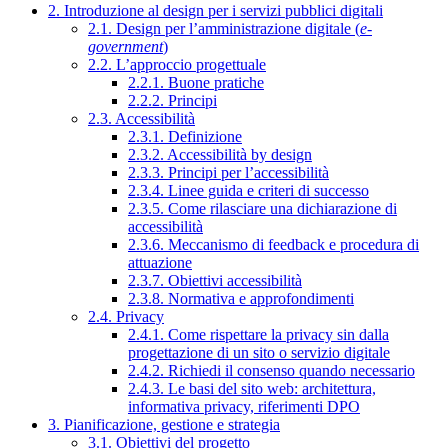
2. Introduzione al design per i servizi pubblici digitali
2.1. Design per l’amministrazione digitale (
e-
government
)
2.2. L’approccio progettuale
2.2.1. Buone pratiche
2.2.2. Principi
2.3. Accessibilità
2.3.1. Definizione
2.3.2. Accessibilità by design
2.3.3. Principi per l’accessibilità
2.3.4. Linee guida e criteri di successo
2.3.5. Come rilasciare una dichiarazione di
accessibilità
2.3.6. Meccanismo di feedback e procedura di
attuazione
2.3.7. Obiettivi accessibilità
2.3.8. Normativa e approfondimenti
2.4. Privacy
2.4.1. Come rispettare la privacy sin dalla
progettazione di un sito o servizio digitale
2.4.2. Richiedi il consenso quando necessario
2.4.3. Le basi del sito web: architettura,
informativa privacy, riferimenti DPO
3. Pianificazione, gestione e strategia
3.1. Obiettivi del progetto