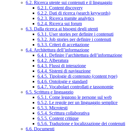
6.2. Ricerca utente sui contenuti e il linguaggio
6.2.1. Content discovery
6.2.2. Dati di ricerca (search keywords)
6.2.3. Ricerca tramite analytics
6.2.4. Ricerca sui forum
6.3. Dalla ricerca ai bisogni degli utenti
6.3.1. User stories per definire i contenuti
6.3.2. Job stories per definire i contenuti
6.3.3. Criteri di accettazione
6.4. Architettura dell’informazione
6.4.1. Definire l’architettura dell’informazione
6.4.2. Alberatura
6.4.3. Flussi di interazione
6.4.4. Sistemi di navigazione
6.4.5. Tipologie di contenuto (content type)
6.4.6. Ontologie e standard
6.4.7. Vocabolari controllati e tassonomie
6.5. Scrittura e linguaggio
6.5.1. Come leggono le persone sul web
6.5.2. Le regole per un linguaggio semplice
6.5.3. Microtesti
6.5.4. Scrittura collaborativa
6.5.5. Content critique
6.5.6. Traduzione e localizzazione dei contenuti
6.6. Documenti