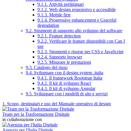
9.1.1. Attività preliminari
9.1.2. Web design responsivo e accessibile
9.1.3. Mobile first
9.1.4. Progressive enhancement e Graceful
degradation
9.2. Strumenti di supporto allo sviluppo del software
9.2.1. Feature detection
9.2.2. Verificare le feature disponibili con Can I
use
9.2.3. Strumenti e risorse per CSS e JavaScript
9.2.4. Supporto browser
9.2.5. Misurare le prestazioni
9.3. Catalogo del riuso
9.4. Sviluppare con il design system .italia
9.4.1. Il framework Bootstrap Italia
9.4.2. Il kit di sviluppo React
9.4.3. Il kit di sviluppo Angular
9.5. Sviluppare con i modelli di sito e servizi
1. Scopo, destinatari e uso del Manuale operativo di design
Team per la Trasformazione Digitale
in collaborazione con
Agenzia per l'Italia Digitale