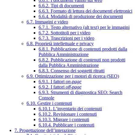
6.6.1. I documenti vanno sul web
6.6.2. Tipi di documenti
6.6.3. Formato di lettura dei documenti elettronici
6.6.4. Modalità di produzione dei documenti
6.7. Immagini e video
6.7.1. Testo alternativo (alt text) per le immagini
6.7.2. Sottotitoli per i video
6.7.3. Trascrizioni per i video
6.8. Proprietà intellettuale e privacy
6.8.1. Pubblicazione di contenuti prodotti dalla
Pubblica Amministrazione
6.8.2. Pubblicazione di contenuti non prodotti
dalla Pubblica Amministrazione
6.8.3. Consenso dei soggetti ritratti
6.9. Ottimizzazione per i motori di ricerca (SEO)
6.9.1. I fattori
on-page
6.9.2. I fattori
off-page
6.9.3. Strumenti di diagnostica SEO: Search
Console
6.10. Gestire i contenuti
6.10.1. L’inventario dei contenuti
6.10.2. Revisionare i contenuti
6.10.3. Migrare i contenuti
6.10.4. Pubblicare i contenuti
7. Progettazione dell’interazione