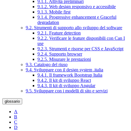
9.1.1. Attività preliminari
9.1.2. Web design responsivo e accessibile
9.1.3. Mobile first
9.1.4. Progressive enhancement e Graceful
degradation
9.2. Strumenti di supporto allo sviluppo del software
9.2.1. Feature detection
9.2.2. Verificare le feature disponibili con Can I
use
9.2.3. Strumenti e risorse per CSS e JavaScript
9.2.4. Supporto browser
9.2.5. Misurare le prestazioni
9.3. Catalogo del riuso
9.4. Sviluppare con il design system .italia
9.4.1. Il framework Bootstrap Italia
9.4.2. Il kit di sviluppo React
9.4.3. Il kit di sviluppo Angular
9.5. Sviluppare con i modelli di sito e servizi
glossario
A
B
C
D