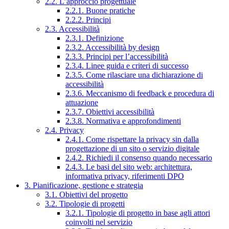
2.2. L’approccio progettuale
2.2.1. Buone pratiche
2.2.2. Principi
2.3. Accessibilità
2.3.1. Definizione
2.3.2. Accessibilità by design
2.3.3. Principi per l’accessibilità
2.3.4. Linee guida e criteri di successo
2.3.5. Come rilasciare una dichiarazione di
accessibilità
2.3.6. Meccanismo di feedback e procedura di
attuazione
2.3.7. Obiettivi accessibilità
2.3.8. Normativa e approfondimenti
2.4. Privacy
2.4.1. Come rispettare la privacy sin dalla
progettazione di un sito o servizio digitale
2.4.2. Richiedi il consenso quando necessario
2.4.3. Le basi del sito web: architettura,
informativa privacy, riferimenti DPO
3. Pianificazione, gestione e strategia
3.1. Obiettivi del progetto
3.2. Tipologie di progetti
3.2.1. Tipologie di progetto in base agli attori
coinvolti nel servizio