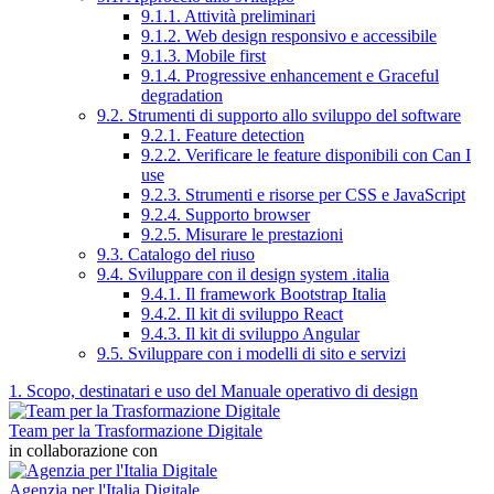
9.1.1. Attività preliminari
9.1.2. Web design responsivo e accessibile
9.1.3. Mobile first
9.1.4. Progressive enhancement e Graceful
degradation
9.2. Strumenti di supporto allo sviluppo del software
9.2.1. Feature detection
9.2.2. Verificare le feature disponibili con Can I
use
9.2.3. Strumenti e risorse per CSS e JavaScript
9.2.4. Supporto browser
9.2.5. Misurare le prestazioni
9.3. Catalogo del riuso
9.4. Sviluppare con il design system .italia
9.4.1. Il framework Bootstrap Italia
9.4.2. Il kit di sviluppo React
9.4.3. Il kit di sviluppo Angular
9.5. Sviluppare con i modelli di sito e servizi
1. Scopo, destinatari e uso del Manuale operativo di design
Team per la Trasformazione Digitale
in collaborazione con
Agenzia per l'Italia Digitale