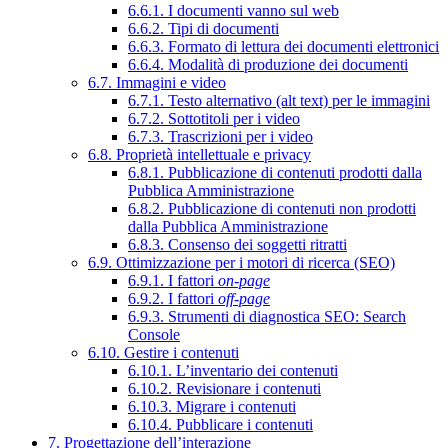
6.6.1. I documenti vanno sul web
6.6.2. Tipi di documenti
6.6.3. Formato di lettura dei documenti elettronici
6.6.4. Modalità di produzione dei documenti
6.7. Immagini e video
6.7.1. Testo alternativo (alt text) per le immagini
6.7.2. Sottotitoli per i video
6.7.3. Trascrizioni per i video
6.8. Proprietà intellettuale e privacy
6.8.1. Pubblicazione di contenuti prodotti dalla
Pubblica Amministrazione
6.8.2. Pubblicazione di contenuti non prodotti
dalla Pubblica Amministrazione
6.8.3. Consenso dei soggetti ritratti
6.9. Ottimizzazione per i motori di ricerca (SEO)
6.9.1. I fattori
on-page
6.9.2. I fattori
off-page
6.9.3. Strumenti di diagnostica SEO: Search
Console
6.10. Gestire i contenuti
6.10.1. L’inventario dei contenuti
6.10.2. Revisionare i contenuti
6.10.3. Migrare i contenuti
6.10.4. Pubblicare i contenuti
7. Progettazione dell’interazione