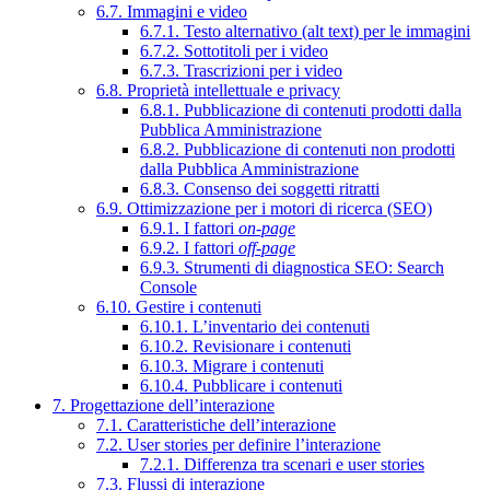
6.7. Immagini e video
6.7.1. Testo alternativo (alt text) per le immagini
6.7.2. Sottotitoli per i video
6.7.3. Trascrizioni per i video
6.8. Proprietà intellettuale e privacy
6.8.1. Pubblicazione di contenuti prodotti dalla
Pubblica Amministrazione
6.8.2. Pubblicazione di contenuti non prodotti
dalla Pubblica Amministrazione
6.8.3. Consenso dei soggetti ritratti
6.9. Ottimizzazione per i motori di ricerca (SEO)
6.9.1. I fattori
on-page
6.9.2. I fattori
off-page
6.9.3. Strumenti di diagnostica SEO: Search
Console
6.10. Gestire i contenuti
6.10.1. L’inventario dei contenuti
6.10.2. Revisionare i contenuti
6.10.3. Migrare i contenuti
6.10.4. Pubblicare i contenuti
7. Progettazione dell’interazione
7.1. Caratteristiche dell’interazione
7.2. User stories per definire l’interazione
7.2.1. Differenza tra scenari e user stories
7.3. Flussi di interazione