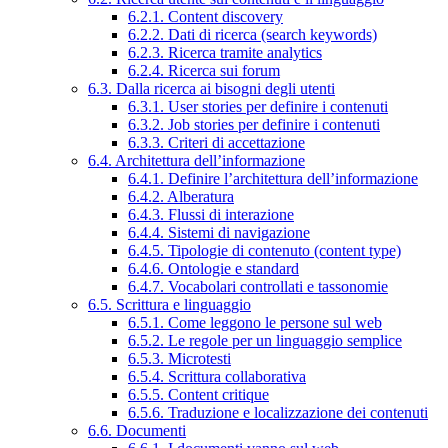
6.2.1. Content discovery
6.2.2. Dati di ricerca (search keywords)
6.2.3. Ricerca tramite analytics
6.2.4. Ricerca sui forum
6.3. Dalla ricerca ai bisogni degli utenti
6.3.1. User stories per definire i contenuti
6.3.2. Job stories per definire i contenuti
6.3.3. Criteri di accettazione
6.4. Architettura dell’informazione
6.4.1. Definire l’architettura dell’informazione
6.4.2. Alberatura
6.4.3. Flussi di interazione
6.4.4. Sistemi di navigazione
6.4.5. Tipologie di contenuto (content type)
6.4.6. Ontologie e standard
6.4.7. Vocabolari controllati e tassonomie
6.5. Scrittura e linguaggio
6.5.1. Come leggono le persone sul web
6.5.2. Le regole per un linguaggio semplice
6.5.3. Microtesti
6.5.4. Scrittura collaborativa
6.5.5. Content critique
6.5.6. Traduzione e localizzazione dei contenuti
6.6. Documenti