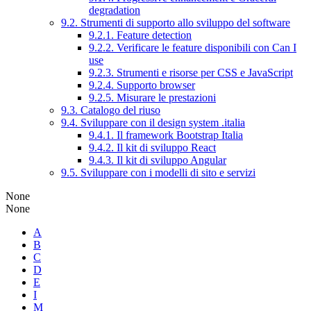
degradation
9.2. Strumenti di supporto allo sviluppo del software
9.2.1. Feature detection
9.2.2. Verificare le feature disponibili con Can I
use
9.2.3. Strumenti e risorse per CSS e JavaScript
9.2.4. Supporto browser
9.2.5. Misurare le prestazioni
9.3. Catalogo del riuso
9.4. Sviluppare con il design system .italia
9.4.1. Il framework Bootstrap Italia
9.4.2. Il kit di sviluppo React
9.4.3. Il kit di sviluppo Angular
9.5. Sviluppare con i modelli di sito e servizi
None
None
A
B
C
D
E
I
M