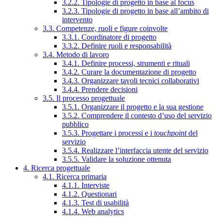
3.2.2. Tipologie di progetto in base al focus
3.2.3. Tipologie di progetto in base all’ambito di
intervento
3.3. Competenze, ruoli e figure coinvolte
3.3.1. Coordinatore di progetto
3.3.2. Definire ruoli e responsabilità
3.4. Metodo di lavoro
3.4.1. Definire processi, strumenti e rituali
3.4.2. Curare la documentazione di progetto
3.4.3. Organizzare tavoli tecnici collaborativi
3.4.4. Prendere decisioni
3.5. Il processo progettuale
3.5.1. Organizzare il progetto e la sua gestione
3.5.2. Comprendere il contesto d’uso del servizio
pubblico
3.5.3. Progettare i processi e i
touchpoint
del
servizio
3.5.4. Realizzare l’interfaccia utente del servizio
3.5.5. Validare la soluzione ottenuta
4. Ricerca progettuale
4.1. Ricerca primaria
4.1.1. Interviste
4.1.2. Questionari
4.1.3. Test di usabilità
4.1.4. Web analytics