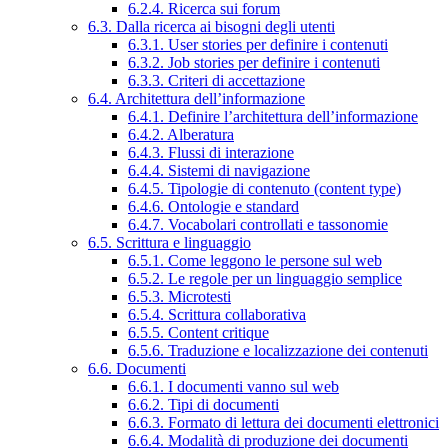
6.2.4. Ricerca sui forum
6.3. Dalla ricerca ai bisogni degli utenti
6.3.1. User stories per definire i contenuti
6.3.2. Job stories per definire i contenuti
6.3.3. Criteri di accettazione
6.4. Architettura dell’informazione
6.4.1. Definire l’architettura dell’informazione
6.4.2. Alberatura
6.4.3. Flussi di interazione
6.4.4. Sistemi di navigazione
6.4.5. Tipologie di contenuto (content type)
6.4.6. Ontologie e standard
6.4.7. Vocabolari controllati e tassonomie
6.5. Scrittura e linguaggio
6.5.1. Come leggono le persone sul web
6.5.2. Le regole per un linguaggio semplice
6.5.3. Microtesti
6.5.4. Scrittura collaborativa
6.5.5. Content critique
6.5.6. Traduzione e localizzazione dei contenuti
6.6. Documenti
6.6.1. I documenti vanno sul web
6.6.2. Tipi di documenti
6.6.3. Formato di lettura dei documenti elettronici
6.6.4. Modalità di produzione dei documenti