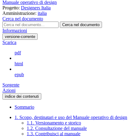
Manuale operativo di design
Progetto:
Designers Italia
Amministrazione:
italia
Cerca nel documento
Cerca nel documento
Informazioni
versione-corrente
Scarica
pdf
html
epub
Sorgente
Azioni
indice dei contenuti
Sommario
1. Scopo, destinatari e uso del Manuale operativo di design
1.1. Versionamento e storico
1.2. Consultazione del manuale
1.3. Contribuisci al manuale