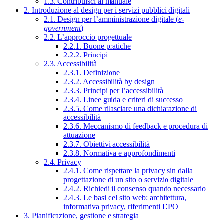
1.3. Contribuisci al manuale
2. Introduzione al design per i servizi pubblici digitali
2.1. Design per l’amministrazione digitale (
e-
government
)
2.2. L’approccio progettuale
2.2.1. Buone pratiche
2.2.2. Principi
2.3. Accessibilità
2.3.1. Definizione
2.3.2. Accessibilità by design
2.3.3. Principi per l’accessibilità
2.3.4. Linee guida e criteri di successo
2.3.5. Come rilasciare una dichiarazione di
accessibilità
2.3.6. Meccanismo di feedback e procedura di
attuazione
2.3.7. Obiettivi accessibilità
2.3.8. Normativa e approfondimenti
2.4. Privacy
2.4.1. Come rispettare la privacy sin dalla
progettazione di un sito o servizio digitale
2.4.2. Richiedi il consenso quando necessario
2.4.3. Le basi del sito web: architettura,
informativa privacy, riferimenti DPO
3. Pianificazione, gestione e strategia