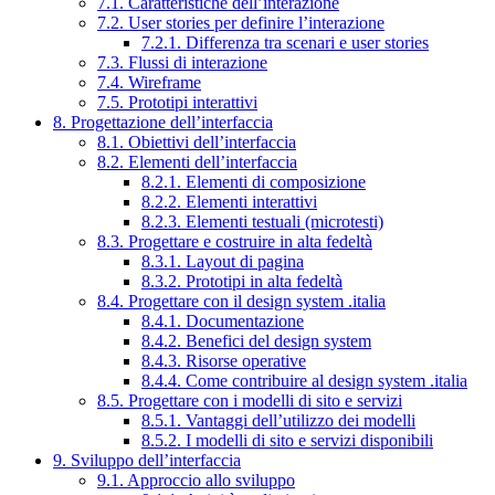
7.1. Caratteristiche dell’interazione
7.2. User stories per definire l’interazione
7.2.1. Differenza tra scenari e user stories
7.3. Flussi di interazione
7.4. Wireframe
7.5. Prototipi interattivi
8. Progettazione dell’interfaccia
8.1. Obiettivi dell’interfaccia
8.2. Elementi dell’interfaccia
8.2.1. Elementi di composizione
8.2.2. Elementi interattivi
8.2.3. Elementi testuali (microtesti)
8.3. Progettare e costruire in alta fedeltà
8.3.1. Layout di pagina
8.3.2. Prototipi in alta fedeltà
8.4. Progettare con il design system .italia
8.4.1. Documentazione
8.4.2. Benefici del design system
8.4.3. Risorse operative
8.4.4. Come contribuire al design system .italia
8.5. Progettare con i modelli di sito e servizi
8.5.1. Vantaggi dell’utilizzo dei modelli
8.5.2. I modelli di sito e servizi disponibili
9. Sviluppo dell’interfaccia
9.1. Approccio allo sviluppo