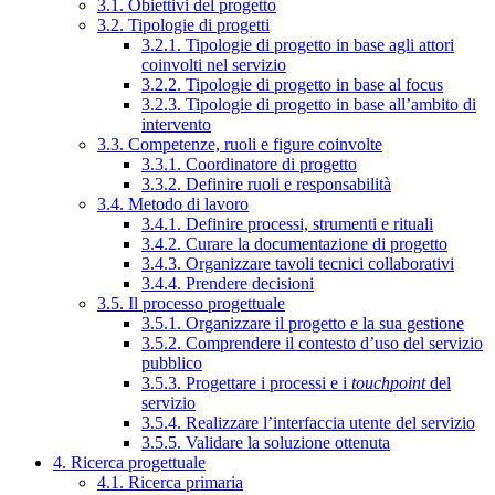
3.1. Obiettivi del progetto
3.2. Tipologie di progetti
3.2.1. Tipologie di progetto in base agli attori
coinvolti nel servizio
3.2.2. Tipologie di progetto in base al focus
3.2.3. Tipologie di progetto in base all’ambito di
intervento
3.3. Competenze, ruoli e figure coinvolte
3.3.1. Coordinatore di progetto
3.3.2. Definire ruoli e responsabilità
3.4. Metodo di lavoro
3.4.1. Definire processi, strumenti e rituali
3.4.2. Curare la documentazione di progetto
3.4.3. Organizzare tavoli tecnici collaborativi
3.4.4. Prendere decisioni
3.5. Il processo progettuale
3.5.1. Organizzare il progetto e la sua gestione
3.5.2. Comprendere il contesto d’uso del servizio
pubblico
3.5.3. Progettare i processi e i
touchpoint
del
servizio
3.5.4. Realizzare l’interfaccia utente del servizio
3.5.5. Validare la soluzione ottenuta
4. Ricerca progettuale
4.1. Ricerca primaria