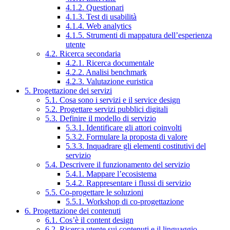
4.1.2. Questionari
4.1.3. Test di usabilità
4.1.4. Web analytics
4.1.5. Strumenti di mappatura dell’esperienza
utente
4.2. Ricerca secondaria
4.2.1. Ricerca documentale
4.2.2. Analisi benchmark
4.2.3. Valutazione euristica
5. Progettazione dei servizi
5.1. Cosa sono i servizi e il service design
5.2. Progettare servizi pubblici digitali
5.3. Definire il modello di servizio
5.3.1. Identificare gli attori coinvolti
5.3.2. Formulare la proposta di valore
5.3.3. Inquadrare gli elementi costitutivi del
servizio
5.4. Descrivere il funzionamento del servizio
5.4.1. Mappare l’ecosistema
5.4.2. Rappresentare i flussi di servizio
5.5. Co-progettare le soluzioni
5.5.1. Workshop di co-progettazione
6. Progettazione dei contenuti
6.1. Cos’è il content design
6.2. Ricerca utente sui contenuti e il linguaggio