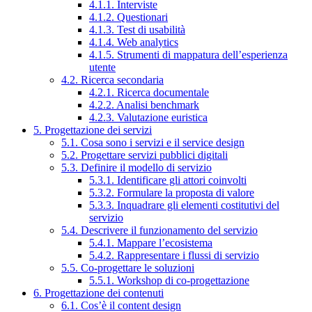
4.1.1. Interviste
4.1.2. Questionari
4.1.3. Test di usabilità
4.1.4. Web analytics
4.1.5. Strumenti di mappatura dell’esperienza
utente
4.2. Ricerca secondaria
4.2.1. Ricerca documentale
4.2.2. Analisi benchmark
4.2.3. Valutazione euristica
5. Progettazione dei servizi
5.1. Cosa sono i servizi e il service design
5.2. Progettare servizi pubblici digitali
5.3. Definire il modello di servizio
5.3.1. Identificare gli attori coinvolti
5.3.2. Formulare la proposta di valore
5.3.3. Inquadrare gli elementi costitutivi del
servizio
5.4. Descrivere il funzionamento del servizio
5.4.1. Mappare l’ecosistema
5.4.2. Rappresentare i flussi di servizio
5.5. Co-progettare le soluzioni
5.5.1. Workshop di co-progettazione
6. Progettazione dei contenuti
6.1. Cos’è il content design