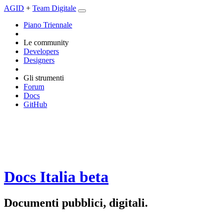
AGID
+
Team Digitale
Piano Triennale
Le community
Developers
Designers
Gli strumenti
Forum
Docs
GitHub
Docs Italia
beta
Documenti pubblici, digitali.