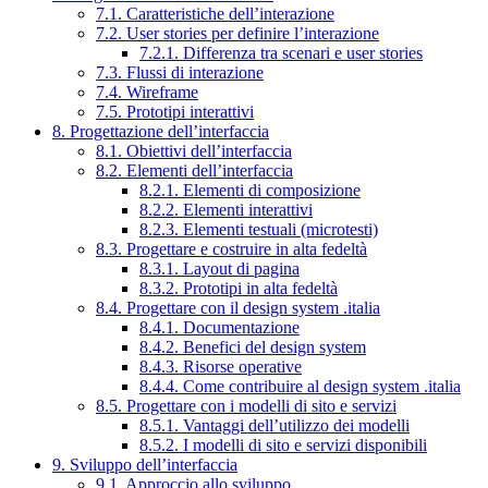
7.1. Caratteristiche dell’interazione
7.2. User stories per definire l’interazione
7.2.1. Differenza tra scenari e user stories
7.3. Flussi di interazione
7.4. Wireframe
7.5. Prototipi interattivi
8. Progettazione dell’interfaccia
8.1. Obiettivi dell’interfaccia
8.2. Elementi dell’interfaccia
8.2.1. Elementi di composizione
8.2.2. Elementi interattivi
8.2.3. Elementi testuali (microtesti)
8.3. Progettare e costruire in alta fedeltà
8.3.1. Layout di pagina
8.3.2. Prototipi in alta fedeltà
8.4. Progettare con il design system .italia
8.4.1. Documentazione
8.4.2. Benefici del design system
8.4.3. Risorse operative
8.4.4. Come contribuire al design system .italia
8.5. Progettare con i modelli di sito e servizi
8.5.1. Vantaggi dell’utilizzo dei modelli
8.5.2. I modelli di sito e servizi disponibili
9. Sviluppo dell’interfaccia
9.1. Approccio allo sviluppo