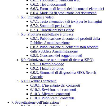
6.6.1. I documenti vanno sul web
6.6.2. Tipi di documenti
6.6.3. Formato di lettura dei documenti elettronici
6.6.4. Modalità di produzione dei documenti
6.7. Immagini e video
6.7.1. Testo alternativo (alt text) per le immagini
6.7.2. Sottotitoli per i video
6.7.3. Trascrizioni per i video
6.8. Proprietà intellettuale e privacy
6.8.1. Pubblicazione di contenuti prodotti dalla
Pubblica Amministrazione
6.8.2. Pubblicazione di contenuti non prodotti
dalla Pubblica Amministrazione
6.8.3. Consenso dei soggetti ritratti
6.9. Ottimizzazione per i motori di ricerca (SEO)
6.9.1. I fattori
on-page
6.9.2. I fattori
off-page
6.9.3. Strumenti di diagnostica SEO: Search
Console
6.10. Gestire i contenuti
6.10.1. L’inventario dei contenuti
6.10.2. Revisionare i contenuti
6.10.3. Migrare i contenuti
6.10.4. Pubblicare i contenuti
7. Progettazione dell’interazione