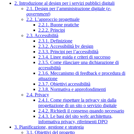
2. Introduzione al design per i servizi pubblici digitali
2.1. Design per l’amministrazione digitale (
e-
government
)
2.2. L’approccio progettuale
2.2.1. Buone pratiche
2.2.2. Principi
2.3. Accessibilità
2.3.1. Definizione
2.3.2. Accessibilità by design
2.3.3. Principi per l’accessibilità
2.3.4. Linee guida e criteri di successo
2.3.5. Come rilasciare una dichiarazione di
accessibilità
2.3.6. Meccanismo di feedback e procedura di
attuazione
2.3.7. Obiettivi accessibilità
2.3.8. Normativa e approfondimenti
2.4. Privacy
2.4.1. Come rispettare la privacy sin dalla
progettazione di un sito o servizio digitale
2.4.2. Richiedi il consenso quando necessario
2.4.3. Le basi del sito web: architettura,
informativa privacy, riferimenti DPO
3. Pianificazione, gestione e strategia
3.1. Obiettivi del progetto