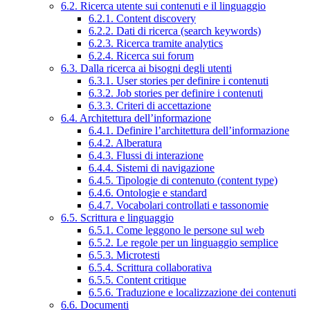
6.2. Ricerca utente sui contenuti e il linguaggio
6.2.1. Content discovery
6.2.2. Dati di ricerca (search keywords)
6.2.3. Ricerca tramite analytics
6.2.4. Ricerca sui forum
6.3. Dalla ricerca ai bisogni degli utenti
6.3.1. User stories per definire i contenuti
6.3.2. Job stories per definire i contenuti
6.3.3. Criteri di accettazione
6.4. Architettura dell’informazione
6.4.1. Definire l’architettura dell’informazione
6.4.2. Alberatura
6.4.3. Flussi di interazione
6.4.4. Sistemi di navigazione
6.4.5. Tipologie di contenuto (content type)
6.4.6. Ontologie e standard
6.4.7. Vocabolari controllati e tassonomie
6.5. Scrittura e linguaggio
6.5.1. Come leggono le persone sul web
6.5.2. Le regole per un linguaggio semplice
6.5.3. Microtesti
6.5.4. Scrittura collaborativa
6.5.5. Content critique
6.5.6. Traduzione e localizzazione dei contenuti
6.6. Documenti