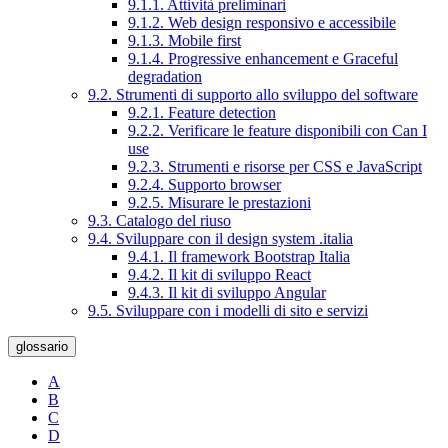
9.1.1. Attività preliminari
9.1.2. Web design responsivo e accessibile
9.1.3. Mobile first
9.1.4. Progressive enhancement e Graceful
degradation
9.2. Strumenti di supporto allo sviluppo del software
9.2.1. Feature detection
9.2.2. Verificare le feature disponibili con Can I
use
9.2.3. Strumenti e risorse per CSS e JavaScript
9.2.4. Supporto browser
9.2.5. Misurare le prestazioni
9.3. Catalogo del riuso
9.4. Sviluppare con il design system .italia
9.4.1. Il framework Bootstrap Italia
9.4.2. Il kit di sviluppo React
9.4.3. Il kit di sviluppo Angular
9.5. Sviluppare con i modelli di sito e servizi
glossario
A
B
C
D