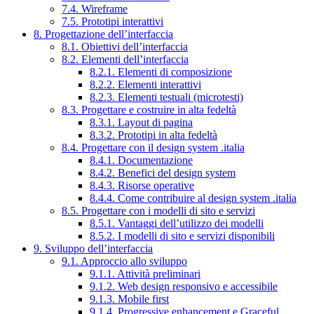
7.4. Wireframe
7.5. Prototipi interattivi
8. Progettazione dell’interfaccia
8.1. Obiettivi dell’interfaccia
8.2. Elementi dell’interfaccia
8.2.1. Elementi di composizione
8.2.2. Elementi interattivi
8.2.3. Elementi testuali (microtesti)
8.3. Progettare e costruire in alta fedeltà
8.3.1. Layout di pagina
8.3.2. Prototipi in alta fedeltà
8.4. Progettare con il design system .italia
8.4.1. Documentazione
8.4.2. Benefici del design system
8.4.3. Risorse operative
8.4.4. Come contribuire al design system .italia
8.5. Progettare con i modelli di sito e servizi
8.5.1. Vantaggi dell’utilizzo dei modelli
8.5.2. I modelli di sito e servizi disponibili
9. Sviluppo dell’interfaccia
9.1. Approccio allo sviluppo
9.1.1. Attività preliminari
9.1.2. Web design responsivo e accessibile
9.1.3. Mobile first
9.1.4. Progressive enhancement e Graceful