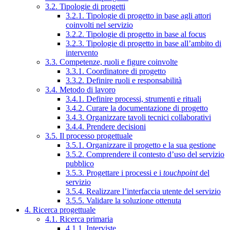
3.2. Tipologie di progetti
3.2.1. Tipologie di progetto in base agli attori
coinvolti nel servizio
3.2.2. Tipologie di progetto in base al focus
3.2.3. Tipologie di progetto in base all’ambito di
intervento
3.3. Competenze, ruoli e figure coinvolte
3.3.1. Coordinatore di progetto
3.3.2. Definire ruoli e responsabilità
3.4. Metodo di lavoro
3.4.1. Definire processi, strumenti e rituali
3.4.2. Curare la documentazione di progetto
3.4.3. Organizzare tavoli tecnici collaborativi
3.4.4. Prendere decisioni
3.5. Il processo progettuale
3.5.1. Organizzare il progetto e la sua gestione
3.5.2. Comprendere il contesto d’uso del servizio
pubblico
3.5.3. Progettare i processi e i
touchpoint
del
servizio
3.5.4. Realizzare l’interfaccia utente del servizio
3.5.5. Validare la soluzione ottenuta
4. Ricerca progettuale
4.1. Ricerca primaria
4.1.1. Interviste