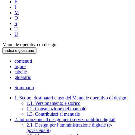
E
I
M
O
S
T
U
Manuale operativo di design
indici e glossario
contenuti
figure
tabelle
glossario
Sommario
1. Scopo, destinatari e uso del Manuale operativo di design
1.1. Versionamento e storico
1.2. Consultazione del manuale
1.3. Contribuisci al manuale
2. Introduzione al design per i servizi pubblici digitali
2.1. Design per l’amministrazione digitale (
e-
government
)