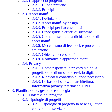
2.2. L’approccio progettuale
2.2.1. Buone pratiche
2.2.2. Principi
2.3. Accessibilità
2.3.1. Definizione
2.3.2. Accessibilità by design
2.3.3. Principi per l’accessibilità
2.3.4. Linee guida e criteri di successo
2.3.5. Come rilasciare una dichiarazione di
accessibilità
2.3.6. Meccanismo di feedback e procedura di
attuazione
2.3.7. Obiettivi accessibilità
2.3.8. Normativa e approfondimenti
2.4. Privacy
2.4.1. Come rispettare la privacy sin dalla
progettazione di un sito o servizio digitale
2.4.2. Richiedi il consenso quando necessario
2.4.3. Le basi del sito web: architettura,
informativa privacy, riferimenti DPO
3. Pianificazione, gestione e strategia
3.1. Obiettivi del progetto
3.2. Tipologie di progetti
3.2.1. Tipologie di progetto in base agli attori
coinvolti nel servizio