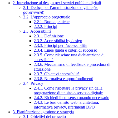
2. Introduzione al design per i servizi pubblici digitali
2.1. Design per l’amministrazione digitale (
e-
government
)
2.2. L’approccio progettuale
2.2.1. Buone pratiche
2.2.2. Principi
2.3. Accessibilità
2.3.1. Definizione
2.3.2. Accessibilità by design
2.3.3. Principi per l’accessibilità
2.3.4. Linee guida e criteri di successo
2.3.5. Come rilasciare una dichiarazione di
accessibilità
2.3.6. Meccanismo di feedback e procedura di
attuazione
2.3.7. Obiettivi accessibilità
2.3.8. Normativa e approfondimenti
2.4. Privacy
2.4.1. Come rispettare la privacy sin dalla
progettazione di un sito o servizio digitale
2.4.2. Richiedi il consenso quando necessario
2.4.3. Le basi del sito web: architettura,
informativa privacy, riferimenti DPO
3. Pianificazione, gestione e strategia
3.1. Obiettivi del progetto