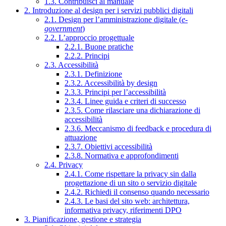
1.3. Contribuisci al manuale
2. Introduzione al design per i servizi pubblici digitali
2.1. Design per l’amministrazione digitale (
e-
government
)
2.2. L’approccio progettuale
2.2.1. Buone pratiche
2.2.2. Principi
2.3. Accessibilità
2.3.1. Definizione
2.3.2. Accessibilità by design
2.3.3. Principi per l’accessibilità
2.3.4. Linee guida e criteri di successo
2.3.5. Come rilasciare una dichiarazione di
accessibilità
2.3.6. Meccanismo di feedback e procedura di
attuazione
2.3.7. Obiettivi accessibilità
2.3.8. Normativa e approfondimenti
2.4. Privacy
2.4.1. Come rispettare la privacy sin dalla
progettazione di un sito o servizio digitale
2.4.2. Richiedi il consenso quando necessario
2.4.3. Le basi del sito web: architettura,
informativa privacy, riferimenti DPO
3. Pianificazione, gestione e strategia