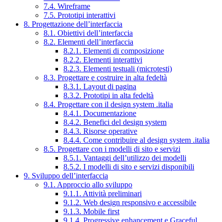
7.4. Wireframe
7.5. Prototipi interattivi
8. Progettazione dell’interfaccia
8.1. Obiettivi dell’interfaccia
8.2. Elementi dell’interfaccia
8.2.1. Elementi di composizione
8.2.2. Elementi interattivi
8.2.3. Elementi testuali (microtesti)
8.3. Progettare e costruire in alta fedeltà
8.3.1. Layout di pagina
8.3.2. Prototipi in alta fedeltà
8.4. Progettare con il design system .italia
8.4.1. Documentazione
8.4.2. Benefici del design system
8.4.3. Risorse operative
8.4.4. Come contribuire al design system .italia
8.5. Progettare con i modelli di sito e servizi
8.5.1. Vantaggi dell’utilizzo dei modelli
8.5.2. I modelli di sito e servizi disponibili
9. Sviluppo dell’interfaccia
9.1. Approccio allo sviluppo
9.1.1. Attività preliminari
9.1.2. Web design responsivo e accessibile
9.1.3. Mobile first
9.1.4. Progressive enhancement e Graceful