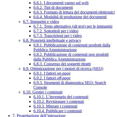
6.6.1. I documenti vanno sul web
6.6.2. Tipi di documenti
6.6.3. Formato di lettura dei documenti elettronici
6.6.4. Modalità di produzione dei documenti
6.7. Immagini e video
6.7.1. Testo alternativo (alt text) per le immagini
6.7.2. Sottotitoli per i video
6.7.3. Trascrizioni per i video
6.8. Proprietà intellettuale e privacy
6.8.1. Pubblicazione di contenuti prodotti dalla
Pubblica Amministrazione
6.8.2. Pubblicazione di contenuti non prodotti
dalla Pubblica Amministrazione
6.8.3. Consenso dei soggetti ritratti
6.9. Ottimizzazione per i motori di ricerca (SEO)
6.9.1. I fattori
on-page
6.9.2. I fattori
off-page
6.9.3. Strumenti di diagnostica SEO: Search
Console
6.10. Gestire i contenuti
6.10.1. L’inventario dei contenuti
6.10.2. Revisionare i contenuti
6.10.3. Migrare i contenuti
6.10.4. Pubblicare i contenuti
7. Progettazione dell’interazione