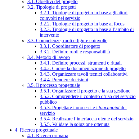
3.1. Obiettivi del progetto
3.2. Tipologie di progetti
3.2.1. Tipologie di progetto in base agli attori
coinvolti nel servizio
3.2.2. Tipologie di progetto in base al focus
3.2.3. Tipologie di progetto in base all’ambito di
intervento
3.3. Competenze, ruoli e figure coinvolte
3.3.1. Coordinatore di progetto
3.3.2. Definire ruoli e responsabilità
3.4. Metodo di lavoro
3.4.1. Definire processi, strumenti e rituali
3.4.2. Curare la documentazione di progetto
3.4.3. Organizzare tavoli tecnici collaborativi
3.4.4. Prendere decisioni
3.5. Il processo progettuale
3.5.1. Organizzare il progetto e la sua gestione
3.5.2. Comprendere il contesto d’uso del servizio
pubblico
3.5.3. Progettare i processi e i
touchpoint
del
servizio
3.5.4. Realizzare l’interfaccia utente del servizio
3.5.5. Validare la soluzione ottenuta
4. Ricerca progettuale
4.1. Ricerca primaria