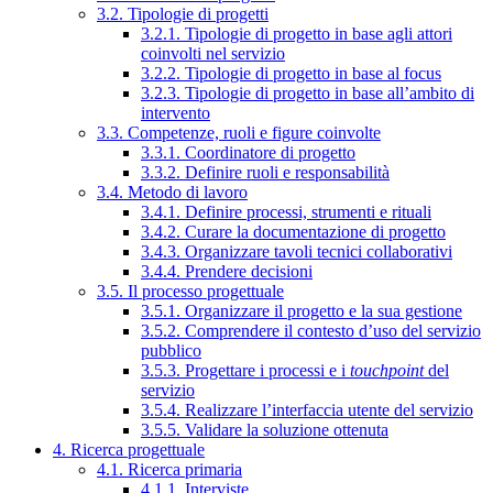
3.2. Tipologie di progetti
3.2.1. Tipologie di progetto in base agli attori
coinvolti nel servizio
3.2.2. Tipologie di progetto in base al focus
3.2.3. Tipologie di progetto in base all’ambito di
intervento
3.3. Competenze, ruoli e figure coinvolte
3.3.1. Coordinatore di progetto
3.3.2. Definire ruoli e responsabilità
3.4. Metodo di lavoro
3.4.1. Definire processi, strumenti e rituali
3.4.2. Curare la documentazione di progetto
3.4.3. Organizzare tavoli tecnici collaborativi
3.4.4. Prendere decisioni
3.5. Il processo progettuale
3.5.1. Organizzare il progetto e la sua gestione
3.5.2. Comprendere il contesto d’uso del servizio
pubblico
3.5.3. Progettare i processi e i
touchpoint
del
servizio
3.5.4. Realizzare l’interfaccia utente del servizio
3.5.5. Validare la soluzione ottenuta
4. Ricerca progettuale
4.1. Ricerca primaria
4.1.1. Interviste