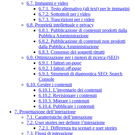
6.7. Immagini e video
6.7.1. Testo alternativo (alt text) per le immagini
6.7.2. Sottotitoli per i video
6.7.3. Trascrizioni per i video
6.8. Proprietà intellettuale e privacy
6.8.1. Pubblicazione di contenuti prodotti dalla
Pubblica Amministrazione
6.8.2. Pubblicazione di contenuti non prodotti
dalla Pubblica Amministrazione
6.8.3. Consenso dei soggetti ritratti
6.9. Ottimizzazione per i motori di ricerca (SEO)
6.9.1. I fattori
on-page
6.9.2. I fattori
off-page
6.9.3. Strumenti di diagnostica SEO: Search
Console
6.10. Gestire i contenuti
6.10.1. L’inventario dei contenuti
6.10.2. Revisionare i contenuti
6.10.3. Migrare i contenuti
6.10.4. Pubblicare i contenuti
7. Progettazione dell’interazione
7.1. Caratteristiche dell’interazione
7.2. User stories per definire l’interazione
7.2.1. Differenza tra scenari e user stories
7.3. Flussi di interazione