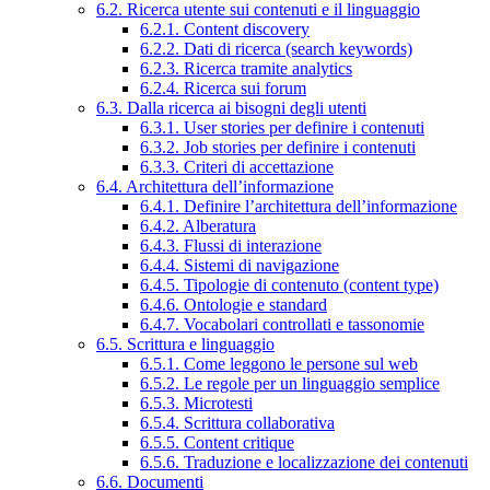
6.2. Ricerca utente sui contenuti e il linguaggio
6.2.1. Content discovery
6.2.2. Dati di ricerca (search keywords)
6.2.3. Ricerca tramite analytics
6.2.4. Ricerca sui forum
6.3. Dalla ricerca ai bisogni degli utenti
6.3.1. User stories per definire i contenuti
6.3.2. Job stories per definire i contenuti
6.3.3. Criteri di accettazione
6.4. Architettura dell’informazione
6.4.1. Definire l’architettura dell’informazione
6.4.2. Alberatura
6.4.3. Flussi di interazione
6.4.4. Sistemi di navigazione
6.4.5. Tipologie di contenuto (content type)
6.4.6. Ontologie e standard
6.4.7. Vocabolari controllati e tassonomie
6.5. Scrittura e linguaggio
6.5.1. Come leggono le persone sul web
6.5.2. Le regole per un linguaggio semplice
6.5.3. Microtesti
6.5.4. Scrittura collaborativa
6.5.5. Content critique
6.5.6. Traduzione e localizzazione dei contenuti
6.6. Documenti