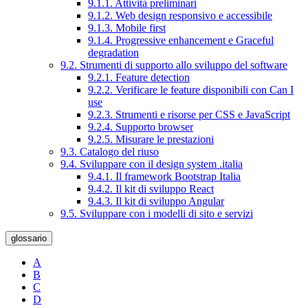
9.1.1. Attività preliminari
9.1.2. Web design responsivo e accessibile
9.1.3. Mobile first
9.1.4. Progressive enhancement e Graceful
degradation
9.2. Strumenti di supporto allo sviluppo del software
9.2.1. Feature detection
9.2.2. Verificare le feature disponibili con Can I
use
9.2.3. Strumenti e risorse per CSS e JavaScript
9.2.4. Supporto browser
9.2.5. Misurare le prestazioni
9.3. Catalogo del riuso
9.4. Sviluppare con il design system .italia
9.4.1. Il framework Bootstrap Italia
9.4.2. Il kit di sviluppo React
9.4.3. Il kit di sviluppo Angular
9.5. Sviluppare con i modelli di sito e servizi
glossario
A
B
C
D