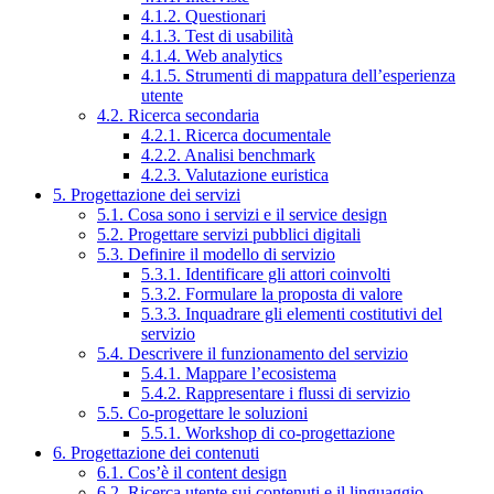
4.1.2. Questionari
4.1.3. Test di usabilità
4.1.4. Web analytics
4.1.5. Strumenti di mappatura dell’esperienza
utente
4.2. Ricerca secondaria
4.2.1. Ricerca documentale
4.2.2. Analisi benchmark
4.2.3. Valutazione euristica
5. Progettazione dei servizi
5.1. Cosa sono i servizi e il service design
5.2. Progettare servizi pubblici digitali
5.3. Definire il modello di servizio
5.3.1. Identificare gli attori coinvolti
5.3.2. Formulare la proposta di valore
5.3.3. Inquadrare gli elementi costitutivi del
servizio
5.4. Descrivere il funzionamento del servizio
5.4.1. Mappare l’ecosistema
5.4.2. Rappresentare i flussi di servizio
5.5. Co-progettare le soluzioni
5.5.1. Workshop di co-progettazione
6. Progettazione dei contenuti
6.1. Cos’è il content design
6.2. Ricerca utente sui contenuti e il linguaggio