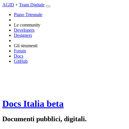
AGID
+
Team Digitale
Piano Triennale
Le community
Developers
Designers
Gli strumenti
Forum
Docs
GitHub
Docs Italia
beta
Documenti pubblici, digitali.