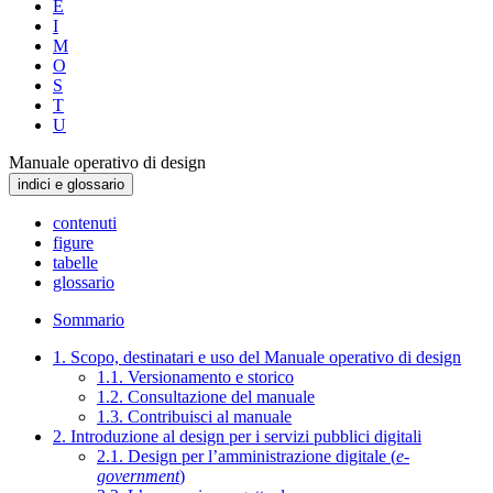
E
I
M
O
S
T
U
Manuale operativo di design
indici e glossario
contenuti
figure
tabelle
glossario
Sommario
1. Scopo, destinatari e uso del Manuale operativo di design
1.1. Versionamento e storico
1.2. Consultazione del manuale
1.3. Contribuisci al manuale
2. Introduzione al design per i servizi pubblici digitali
2.1. Design per l’amministrazione digitale (
e-
government
)