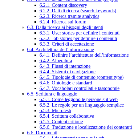
6.2.1. Content discovery
6.2.2. Dati di ricerca (search keywords)
6.2.3. Ricerca tramite analytics
6.2.4. Ricerca sui forum
6.3. Dalla ricerca ai bisogni degli utenti
6.3.1. User stories per definire i contenuti
6.3.2. Job stories per definire i contenuti
6.3.3. Criteri di accettazione
6.4. Architettura dell’informazione
6.4.1. Definire l’architettura dell’informazione
6.4.2. Alberatura
6.4.3. Flussi di interazione
6.4.4. Sistemi di navigazione
6.4.5. Tipologie di contenuto (content type)
6.4.6. Ontologie e standard
6.4.7. Vocabolari controllati e tassonomie
6.5. Scrittura e linguaggio
6.5.1. Come leggono le persone sul web
6.5.2. Le regole per un linguaggio semplice
6.5.3. Microtesti
6.5.4. Scrittura collaborativa
6.5.5. Content critique
6.5.6. Traduzione e localizzazione dei contenuti
6.6. Documenti