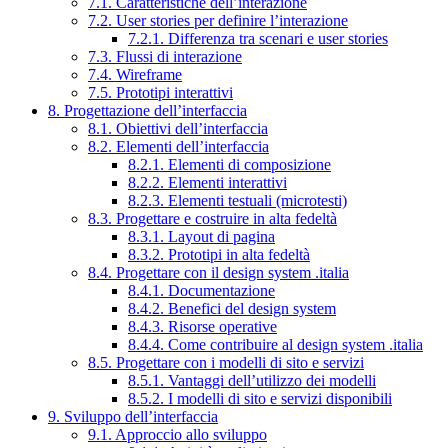
7.1. Caratteristiche dell’interazione
7.2. User stories per definire l’interazione
7.2.1. Differenza tra scenari e user stories
7.3. Flussi di interazione
7.4. Wireframe
7.5. Prototipi interattivi
8. Progettazione dell’interfaccia
8.1. Obiettivi dell’interfaccia
8.2. Elementi dell’interfaccia
8.2.1. Elementi di composizione
8.2.2. Elementi interattivi
8.2.3. Elementi testuali (microtesti)
8.3. Progettare e costruire in alta fedeltà
8.3.1. Layout di pagina
8.3.2. Prototipi in alta fedeltà
8.4. Progettare con il design system .italia
8.4.1. Documentazione
8.4.2. Benefici del design system
8.4.3. Risorse operative
8.4.4. Come contribuire al design system .italia
8.5. Progettare con i modelli di sito e servizi
8.5.1. Vantaggi dell’utilizzo dei modelli
8.5.2. I modelli di sito e servizi disponibili
9. Sviluppo dell’interfaccia
9.1. Approccio allo sviluppo