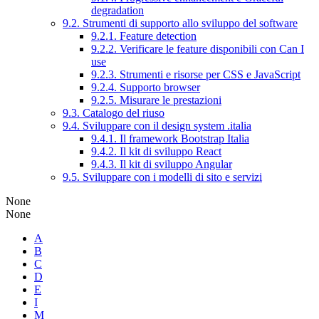
degradation
9.2. Strumenti di supporto allo sviluppo del software
9.2.1. Feature detection
9.2.2. Verificare le feature disponibili con Can I
use
9.2.3. Strumenti e risorse per CSS e JavaScript
9.2.4. Supporto browser
9.2.5. Misurare le prestazioni
9.3. Catalogo del riuso
9.4. Sviluppare con il design system .italia
9.4.1. Il framework Bootstrap Italia
9.4.2. Il kit di sviluppo React
9.4.3. Il kit di sviluppo Angular
9.5. Sviluppare con i modelli di sito e servizi
None
None
A
B
C
D
E
I
M