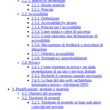
2.2. L’approccio progettuale
2.2.1. Buone pratiche
2.2.2. Principi
2.3. Accessibilità
2.3.1. Definizione
2.3.2. Accessibilità by design
2.3.3. Principi per l’accessibilità
2.3.4. Linee guida e criteri di successo
2.3.5. Come rilasciare una dichiarazione di
accessibilità
2.3.6. Meccanismo di feedback e procedura di
attuazione
2.3.7. Obiettivi accessibilità
2.3.8. Normativa e approfondimenti
2.4. Privacy
2.4.1. Come rispettare la privacy sin dalla
progettazione di un sito o servizio digitale
2.4.2. Richiedi il consenso quando necessario
2.4.3. Le basi del sito web: architettura,
informativa privacy, riferimenti DPO
3. Pianificazione, gestione e strategia
3.1. Obiettivi del progetto
3.2. Tipologie di progetti
3.2.1. Tipologie di progetto in base agli attori
coinvolti nel servizio