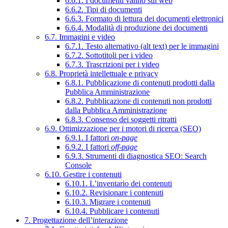
6.6.1. I documenti vanno sul web
6.6.2. Tipi di documenti
6.6.3. Formato di lettura dei documenti elettronici
6.6.4. Modalità di produzione dei documenti
6.7. Immagini e video
6.7.1. Testo alternativo (alt text) per le immagini
6.7.2. Sottotitoli per i video
6.7.3. Trascrizioni per i video
6.8. Proprietà intellettuale e privacy
6.8.1. Pubblicazione di contenuti prodotti dalla
Pubblica Amministrazione
6.8.2. Pubblicazione di contenuti non prodotti
dalla Pubblica Amministrazione
6.8.3. Consenso dei soggetti ritratti
6.9. Ottimizzazione per i motori di ricerca (SEO)
6.9.1. I fattori
on-page
6.9.2. I fattori
off-page
6.9.3. Strumenti di diagnostica SEO: Search
Console
6.10. Gestire i contenuti
6.10.1. L’inventario dei contenuti
6.10.2. Revisionare i contenuti
6.10.3. Migrare i contenuti
6.10.4. Pubblicare i contenuti
7. Progettazione dell’interazione