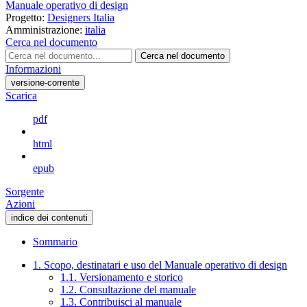
Manuale operativo di design
Progetto:
Designers Italia
Amministrazione:
italia
Cerca nel documento
Cerca nel documento
Informazioni
versione-corrente
Scarica
pdf
html
epub
Sorgente
Azioni
indice dei contenuti
Sommario
1. Scopo, destinatari e uso del Manuale operativo di design
1.1. Versionamento e storico
1.2. Consultazione del manuale
1.3. Contribuisci al manuale