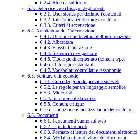
6.2.4. Ricerca sui forum
6.3. Dalla ricerca ai bisogni degli utenti
6.3.1. User stories per definire i contenuti
6.3.2. Job stories per definire i contenuti
6.3.3. Criteri di accettazione
6.4. Architettura dell’informazione
6.4.1. Definire l’architettura dell’informazione
6.4.2. Alberatura
6.4.3. Flussi di interazione
6.4.4. Sistemi di navigazione
6.4.5. Tipologie di contenuto (content type)
6.4.6. Ontologie e standard
6.4.7. Vocabolari controllati e tassonomie
6.5. Scrittura e linguaggio
6.5.1. Come leggono le persone sul web
6.5.2. Le regole per un linguaggio semplice
6.5.3. Microtesti
6.5.4. Scrittura collaborativa
6.5.5. Content critique
6.5.6. Traduzione e localizzazione dei contenuti
6.6. Documenti
6.6.1. I documenti vanno sul web
6.6.2. Tipi di documenti
6.6.3. Formato di lettura dei documenti elettronici
6.6.4. Modalità di produzione dei documenti