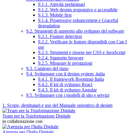
9.1.1. Attività preliminari
9.1.2. Web design responsivo e accessibile
9.1.3. Mobile first
9.1.4. Progressive enhancement e Graceful
degradation
9.2. Strumenti di supporto allo sviluppo del software
9.2.1. Feature detection
9.2.2. Verificare le feature disponibili con Can I
use
9.2.3. Strumenti e risorse per CSS e JavaScript
9.2.4. Supporto browser
9.2.5. Misurare le prestazioni
9.3. Catalogo del riuso
9.4. Sviluppare con il design system .italia
9.4.1. Il framework Bootstrap Italia
9.4.2. Il kit di sviluppo React
9.4.3. Il kit di sviluppo Angular
9.5. Sviluppare con i modelli di sito e servizi
1. Scopo, destinatari e uso del Manuale operativo di design
Team per la Trasformazione Digitale
in collaborazione con
Agenzia per l'Italia Digitale