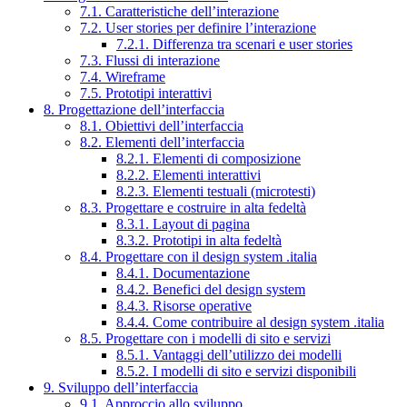
7.1. Caratteristiche dell’interazione
7.2. User stories per definire l’interazione
7.2.1. Differenza tra scenari e user stories
7.3. Flussi di interazione
7.4. Wireframe
7.5. Prototipi interattivi
8. Progettazione dell’interfaccia
8.1. Obiettivi dell’interfaccia
8.2. Elementi dell’interfaccia
8.2.1. Elementi di composizione
8.2.2. Elementi interattivi
8.2.3. Elementi testuali (microtesti)
8.3. Progettare e costruire in alta fedeltà
8.3.1. Layout di pagina
8.3.2. Prototipi in alta fedeltà
8.4. Progettare con il design system .italia
8.4.1. Documentazione
8.4.2. Benefici del design system
8.4.3. Risorse operative
8.4.4. Come contribuire al design system .italia
8.5. Progettare con i modelli di sito e servizi
8.5.1. Vantaggi dell’utilizzo dei modelli
8.5.2. I modelli di sito e servizi disponibili
9. Sviluppo dell’interfaccia
9.1. Approccio allo sviluppo