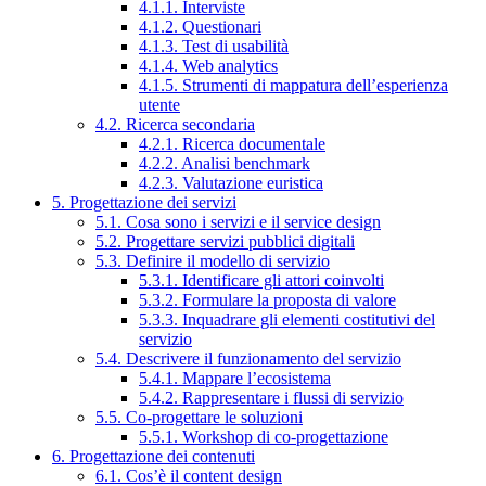
4.1.1. Interviste
4.1.2. Questionari
4.1.3. Test di usabilità
4.1.4. Web analytics
4.1.5. Strumenti di mappatura dell’esperienza
utente
4.2. Ricerca secondaria
4.2.1. Ricerca documentale
4.2.2. Analisi benchmark
4.2.3. Valutazione euristica
5. Progettazione dei servizi
5.1. Cosa sono i servizi e il service design
5.2. Progettare servizi pubblici digitali
5.3. Definire il modello di servizio
5.3.1. Identificare gli attori coinvolti
5.3.2. Formulare la proposta di valore
5.3.3. Inquadrare gli elementi costitutivi del
servizio
5.4. Descrivere il funzionamento del servizio
5.4.1. Mappare l’ecosistema
5.4.2. Rappresentare i flussi di servizio
5.5. Co-progettare le soluzioni
5.5.1. Workshop di co-progettazione
6. Progettazione dei contenuti
6.1. Cos’è il content design