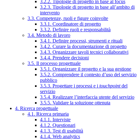
3.2.2. Tipologie di progetto in base al focus
3.2.3. Tipologie di progetto in base all’ambito di
intervento
3.3. Competenze, ruoli e figure coinvolte
3.3.1. Coordinatore di progetto
3.3.2. Definire ruoli e responsabilità
3.4. Metodo di lavoro
3.4.1. Definire processi, strumenti e rituali
3.4.2. Curare la documentazione di progetto
3.4.3. Organizzare tavoli tecnici collaborativi
3.4.4. Prendere decisioni
3.5. Il processo progettuale
3.5.1. Organizzare il progetto e la sua gestione
3.5.2. Comprendere il contesto d’uso del servizio
pubblico
3.5.3. Progettare i processi e i
touchpoint
del
servizio
3.5.4. Realizzare l’interfaccia utente del servizio
3.5.5. Validare la soluzione ottenuta
4. Ricerca progettuale
4.1. Ricerca primaria
4.1.1. Interviste
4.1.2. Questionari
4.1.3. Test di usabilità
4.1.4. Web analytics