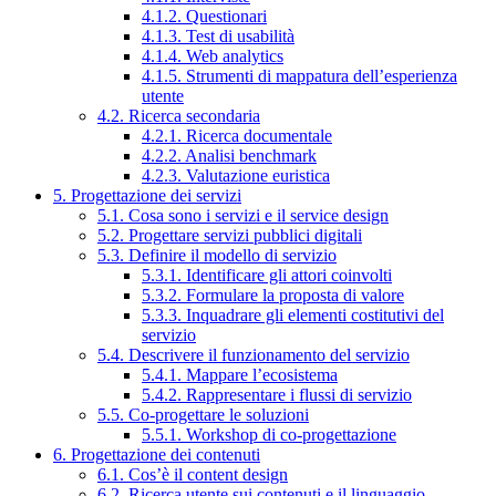
4.1.2. Questionari
4.1.3. Test di usabilità
4.1.4. Web analytics
4.1.5. Strumenti di mappatura dell’esperienza
utente
4.2. Ricerca secondaria
4.2.1. Ricerca documentale
4.2.2. Analisi benchmark
4.2.3. Valutazione euristica
5. Progettazione dei servizi
5.1. Cosa sono i servizi e il service design
5.2. Progettare servizi pubblici digitali
5.3. Definire il modello di servizio
5.3.1. Identificare gli attori coinvolti
5.3.2. Formulare la proposta di valore
5.3.3. Inquadrare gli elementi costitutivi del
servizio
5.4. Descrivere il funzionamento del servizio
5.4.1. Mappare l’ecosistema
5.4.2. Rappresentare i flussi di servizio
5.5. Co-progettare le soluzioni
5.5.1. Workshop di co-progettazione
6. Progettazione dei contenuti
6.1. Cos’è il content design
6.2. Ricerca utente sui contenuti e il linguaggio