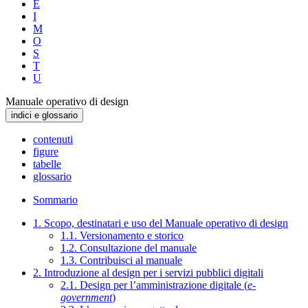
E
I
M
O
S
T
U
Manuale operativo di design
indici e glossario
contenuti
figure
tabelle
glossario
Sommario
1. Scopo, destinatari e uso del Manuale operativo di design
1.1. Versionamento e storico
1.2. Consultazione del manuale
1.3. Contribuisci al manuale
2. Introduzione al design per i servizi pubblici digitali
2.1. Design per l’amministrazione digitale (
e-
government
)