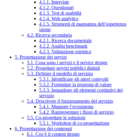
4.1.1. Interviste
4.1.2. Questionari
4.1.3. Test di usabilità
4.1.4. Web analytics
4.1.5. Strumenti di mappatura dell’esperienza
utente
4.2. Ricerca secondaria
4.2.1. Ricerca documentale
4.2.2. Analisi benchmark
4.2.3. Valutazione euristica
5. Progettazione dei servizi
5.1. Cosa sono i servizi e il service design
5.2. Progettare servizi pubblici digitali
5.3. Definire il modello di servizio
5.3.1. Identificare gli attori coinvolti
5.3.2. Formulare la proposta di valore
5.3.3. Inquadrare gli elementi costitutivi del
servizio
5.4. Descrivere il funzionamento del servizio
5.4.1. Mappare l’ecosistema
5.4.2. Rappresentare i flussi di servizio
5.5. Co-progettare le soluzioni
5.5.1. Workshop di co-progettazione
6. Progettazione dei contenuti
6.1. Cos’è il content design