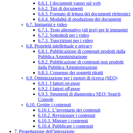
6.6.1. I documenti vanno sul web
6.6.2. Tipi di documenti
6.6.3. Formato di lettura dei documenti elettronici
6.6.4. Modalità di produzione dei documenti
6.7. Immagini e video
6.7.1. Testo alternativo (alt text) per le immagini
6.7.2. Sottotitoli per i video
6.7.3. Trascrizioni per i video
6.8. Proprietà intellettuale e privacy
6.8.1. Pubblicazione di contenuti prodotti dalla
Pubblica Amministrazione
6.8.2. Pubblicazione di contenuti non prodotti
dalla Pubblica Amministrazione
6.8.3. Consenso dei soggetti ritratti
6.9. Ottimizzazione per i motori di ricerca (SEO)
6.9.1. I fattori
on-page
6.9.2. I fattori
off-page
6.9.3. Strumenti di diagnostica SEO: Search
Console
6.10. Gestire i contenuti
6.10.1. L’inventario dei contenuti
6.10.2. Revisionare i contenuti
6.10.3. Migrare i contenuti
6.10.4. Pubblicare i contenuti
7. Progettazione dell’interazione