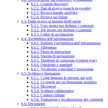
6.2.1. Content discovery
6.2.2. Dati di ricerca (search keywords)
6.2.3. Ricerca tramite analytics
6.2.4. Ricerca sui forum
6.3. Dalla ricerca ai bisogni degli utenti
6.3.1. User stories per definire i contenuti
6.3.2. Job stories per definire i contenuti
6.3.3. Criteri di accettazione
6.4. Architettura dell’informazione
6.4.1. Definire l’architettura dell’informazione
6.4.2. Alberatura
6.4.3. Flussi di interazione
6.4.4. Sistemi di navigazione
6.4.5. Tipologie di contenuto (content type)
6.4.6. Ontologie e standard
6.4.7. Vocabolari controllati e tassonomie
6.5. Scrittura e linguaggio
6.5.1. Come leggono le persone sul web
6.5.2. Le regole per un linguaggio semplice
6.5.3. Microtesti
6.5.4. Scrittura collaborativa
6.5.5. Content critique
6.5.6. Traduzione e localizzazione dei contenuti
6.6. Documenti