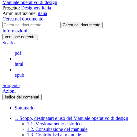
Manuale operativo di design
Progetto:
Designers Italia
Amministrazione:
italia
Cerca nel documento
Cerca nel documento
Informazioni
versione-corrente
Scarica
pdf
html
epub
Sorgente
Azioni
indice dei contenuti
Sommario
1. Scopo, destinatari e uso del Manuale operativo di design
1.1. Versionamento e storico
1.2. Consultazione del manuale
1.3. Contribuisci al manuale