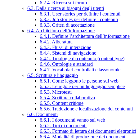
6.2.4. Ricerca sui forum
6.3. Dalla ricerca ai bisogni degli utenti
6.3.1. User stories per definire i contenuti
6.3.2. Job stories per definire i contenuti
6.3.3. Criteri di accettazione
6.4. Architettura dell’informazione
6.4.1. Definire l’architettura dell’informazione
6.4.2. Alberatura
6.4.3. Flussi di interazione
6.4.4. Sistemi di navigazione
6.4.5. Tipologie di contenuto (content type)
6.4.6. Ontologie e standard
6.4.7. Vocabolari controllati e tassonomie
6.5. Scrittura e linguaggio
6.5.1. Come leggono le persone sul web
6.5.2. Le regole per un linguaggio semplice
6.5.3. Microtesti
6.5.4. Scrittura collaborativa
6.5.5. Content critique
6.5.6. Traduzione e localizzazione dei contenuti
6.6. Documenti
6.6.1. I documenti vanno sul web
6.6.2. Tipi di documenti
6.6.3. Formato di lettura dei documenti elettronici
6.6.4. Modalità di produzione dei documenti