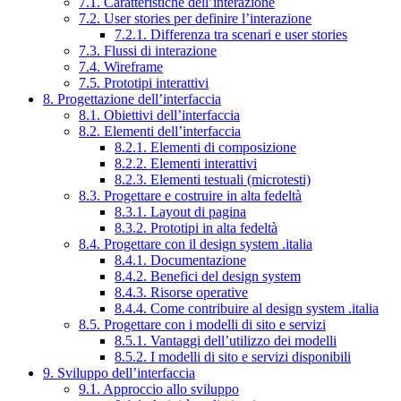
7.1. Caratteristiche dell’interazione
7.2. User stories per definire l’interazione
7.2.1. Differenza tra scenari e user stories
7.3. Flussi di interazione
7.4. Wireframe
7.5. Prototipi interattivi
8. Progettazione dell’interfaccia
8.1. Obiettivi dell’interfaccia
8.2. Elementi dell’interfaccia
8.2.1. Elementi di composizione
8.2.2. Elementi interattivi
8.2.3. Elementi testuali (microtesti)
8.3. Progettare e costruire in alta fedeltà
8.3.1. Layout di pagina
8.3.2. Prototipi in alta fedeltà
8.4. Progettare con il design system .italia
8.4.1. Documentazione
8.4.2. Benefici del design system
8.4.3. Risorse operative
8.4.4. Come contribuire al design system .italia
8.5. Progettare con i modelli di sito e servizi
8.5.1. Vantaggi dell’utilizzo dei modelli
8.5.2. I modelli di sito e servizi disponibili
9. Sviluppo dell’interfaccia
9.1. Approccio allo sviluppo