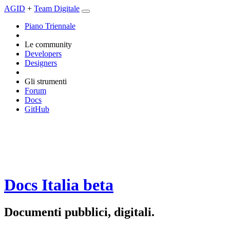
AGID
+
Team Digitale
Piano Triennale
Le community
Developers
Designers
Gli strumenti
Forum
Docs
GitHub
Docs Italia
beta
Documenti pubblici, digitali.