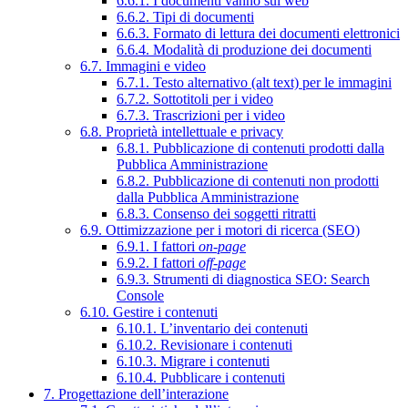
6.6.1. I documenti vanno sul web
6.6.2. Tipi di documenti
6.6.3. Formato di lettura dei documenti elettronici
6.6.4. Modalità di produzione dei documenti
6.7. Immagini e video
6.7.1. Testo alternativo (alt text) per le immagini
6.7.2. Sottotitoli per i video
6.7.3. Trascrizioni per i video
6.8. Proprietà intellettuale e privacy
6.8.1. Pubblicazione di contenuti prodotti dalla
Pubblica Amministrazione
6.8.2. Pubblicazione di contenuti non prodotti
dalla Pubblica Amministrazione
6.8.3. Consenso dei soggetti ritratti
6.9. Ottimizzazione per i motori di ricerca (SEO)
6.9.1. I fattori
on-page
6.9.2. I fattori
off-page
6.9.3. Strumenti di diagnostica SEO: Search
Console
6.10. Gestire i contenuti
6.10.1. L’inventario dei contenuti
6.10.2. Revisionare i contenuti
6.10.3. Migrare i contenuti
6.10.4. Pubblicare i contenuti
7. Progettazione dell’interazione