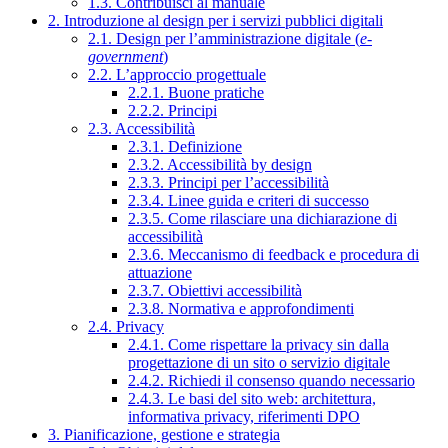
1.3. Contribuisci al manuale
2. Introduzione al design per i servizi pubblici digitali
2.1. Design per l’amministrazione digitale (
e-
government
)
2.2. L’approccio progettuale
2.2.1. Buone pratiche
2.2.2. Principi
2.3. Accessibilità
2.3.1. Definizione
2.3.2. Accessibilità by design
2.3.3. Principi per l’accessibilità
2.3.4. Linee guida e criteri di successo
2.3.5. Come rilasciare una dichiarazione di
accessibilità
2.3.6. Meccanismo di feedback e procedura di
attuazione
2.3.7. Obiettivi accessibilità
2.3.8. Normativa e approfondimenti
2.4. Privacy
2.4.1. Come rispettare la privacy sin dalla
progettazione di un sito o servizio digitale
2.4.2. Richiedi il consenso quando necessario
2.4.3. Le basi del sito web: architettura,
informativa privacy, riferimenti DPO
3. Pianificazione, gestione e strategia