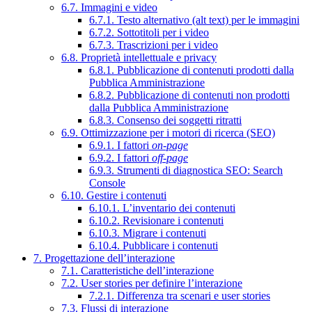
6.7. Immagini e video
6.7.1. Testo alternativo (alt text) per le immagini
6.7.2. Sottotitoli per i video
6.7.3. Trascrizioni per i video
6.8. Proprietà intellettuale e privacy
6.8.1. Pubblicazione di contenuti prodotti dalla
Pubblica Amministrazione
6.8.2. Pubblicazione di contenuti non prodotti
dalla Pubblica Amministrazione
6.8.3. Consenso dei soggetti ritratti
6.9. Ottimizzazione per i motori di ricerca (SEO)
6.9.1. I fattori
on-page
6.9.2. I fattori
off-page
6.9.3. Strumenti di diagnostica SEO: Search
Console
6.10. Gestire i contenuti
6.10.1. L’inventario dei contenuti
6.10.2. Revisionare i contenuti
6.10.3. Migrare i contenuti
6.10.4. Pubblicare i contenuti
7. Progettazione dell’interazione
7.1. Caratteristiche dell’interazione
7.2. User stories per definire l’interazione
7.2.1. Differenza tra scenari e user stories
7.3. Flussi di interazione