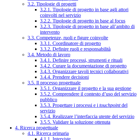
3.2. Tipologie di progetti
3.2.1. Tipologie di progetto in base agli attori
coinvolti nel servizio
3.2.2. Tipologie di progetto in base al focus
3.2.3. Tipologie di progetto in base all’ambito di
intervento
3.3. Competenze, ruoli e figure coinvolte
3.3.1. Coordinatore di progetto
3.3.2. Definire ruoli e responsabilità
3.4. Metodo di lavoro
3.4.1. Definire processi, strumenti e rituali
3.4.2. Curare la documentazione di progetto
3.4.3. Organizzare tavoli tecnici collaborativi
3.4.4. Prendere decisioni
3.5. Il processo progettuale
3.5.1. Organizzare il progetto e la sua gestione
3.5.2. Comprendere il contesto d’uso del servizio
pubblico
3.5.3. Progettare i processi e i
touchpoint
del
servizio
3.5.4. Realizzare l’interfaccia utente del servizio
3.5.5. Validare la soluzione ottenuta
4. Ricerca progettuale
4.1. Ricerca primaria
4.1.1. Interviste