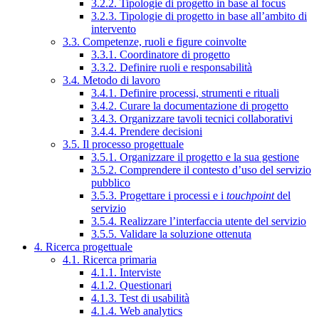
3.2.2. Tipologie di progetto in base al focus
3.2.3. Tipologie di progetto in base all’ambito di
intervento
3.3. Competenze, ruoli e figure coinvolte
3.3.1. Coordinatore di progetto
3.3.2. Definire ruoli e responsabilità
3.4. Metodo di lavoro
3.4.1. Definire processi, strumenti e rituali
3.4.2. Curare la documentazione di progetto
3.4.3. Organizzare tavoli tecnici collaborativi
3.4.4. Prendere decisioni
3.5. Il processo progettuale
3.5.1. Organizzare il progetto e la sua gestione
3.5.2. Comprendere il contesto d’uso del servizio
pubblico
3.5.3. Progettare i processi e i
touchpoint
del
servizio
3.5.4. Realizzare l’interfaccia utente del servizio
3.5.5. Validare la soluzione ottenuta
4. Ricerca progettuale
4.1. Ricerca primaria
4.1.1. Interviste
4.1.2. Questionari
4.1.3. Test di usabilità
4.1.4. Web analytics