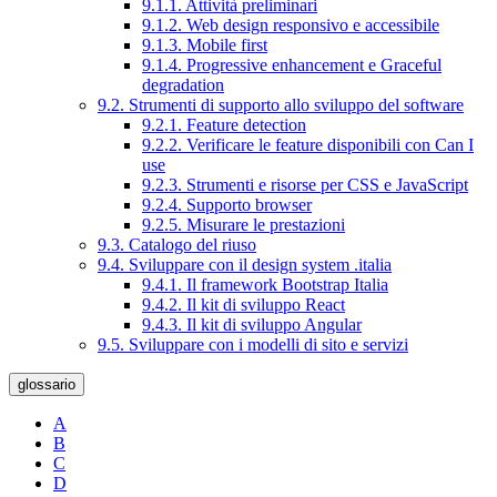
9.1.1. Attività preliminari
9.1.2. Web design responsivo e accessibile
9.1.3. Mobile first
9.1.4. Progressive enhancement e Graceful
degradation
9.2. Strumenti di supporto allo sviluppo del software
9.2.1. Feature detection
9.2.2. Verificare le feature disponibili con Can I
use
9.2.3. Strumenti e risorse per CSS e JavaScript
9.2.4. Supporto browser
9.2.5. Misurare le prestazioni
9.3. Catalogo del riuso
9.4. Sviluppare con il design system .italia
9.4.1. Il framework Bootstrap Italia
9.4.2. Il kit di sviluppo React
9.4.3. Il kit di sviluppo Angular
9.5. Sviluppare con i modelli di sito e servizi
glossario
A
B
C
D