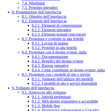
7.4. Wireframe
7.5. Prototipi interattivi
8. Progettazione dell’interfaccia
8.1. Obiettivi dell’interfaccia
8.2. Elementi dell’interfaccia
8.2.1. Elementi di composizione
8.2.2. Elementi interattivi
8.2.3. Elementi testuali (microtesti)
8.3. Progettare e costruire in alta fedeltà
8.3.1. Layout di pagina
8.3.2. Prototipi in alta fedeltà
8.4. Progettare con il design system .italia
8.4.1. Documentazione
8.4.2. Benefici del design system
8.4.3. Risorse operative
8.4.4. Come contribuire al design system .italia
8.5. Progettare con i modelli di sito e servizi
8.5.1. Vantaggi dell’utilizzo dei modelli
8.5.2. I modelli di sito e servizi disponibili
9. Sviluppo dell’interfaccia
9.1. Approccio allo sviluppo
9.1.1. Attività preliminari
9.1.2. Web design responsivo e accessibile
9.1.3. Mobile first
9.1.4. Progressive enhancement e Graceful