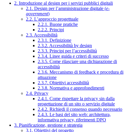
2. Introduzione al design per i servizi pubblici digitali
2.1. Design per l’amministrazione digitale (
e-
government
)
2.2. L’approccio progettuale
2.2.1. Buone pratiche
2.2.2. Principi
2.3. Accessibilità
2.3.1. Definizione
2.3.2. Accessibilità by design
2.3.3. Principi per l’accessibilità
2.3.4. Linee guida e criteri di successo
2.3.5. Come rilasciare una dichiarazione di
accessibilità
2.3.6. Meccanismo di feedback e procedura di
attuazione
2.3.7. Obiettivi accessibilità
2.3.8. Normativa e approfondimenti
2.4. Privacy
2.4.1. Come rispettare la privacy sin dalla
progettazione di un sito o servizio digitale
2.4.2. Richiedi il consenso quando necessario
2.4.3. Le basi del sito web: architettura,
informativa privacy, riferimenti DPO
3. Pianificazione, gestione e strategia
3.1. Obiettivi del progetto