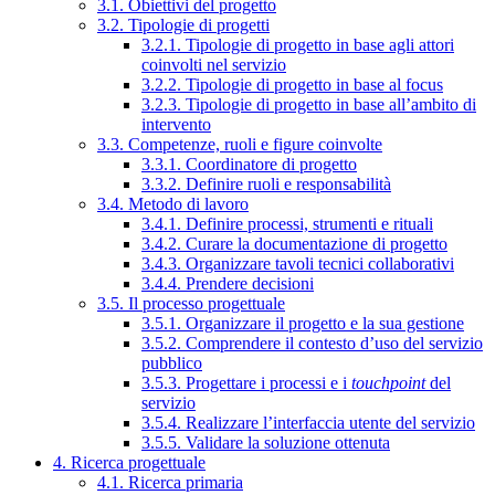
3.1. Obiettivi del progetto
3.2. Tipologie di progetti
3.2.1. Tipologie di progetto in base agli attori
coinvolti nel servizio
3.2.2. Tipologie di progetto in base al focus
3.2.3. Tipologie di progetto in base all’ambito di
intervento
3.3. Competenze, ruoli e figure coinvolte
3.3.1. Coordinatore di progetto
3.3.2. Definire ruoli e responsabilità
3.4. Metodo di lavoro
3.4.1. Definire processi, strumenti e rituali
3.4.2. Curare la documentazione di progetto
3.4.3. Organizzare tavoli tecnici collaborativi
3.4.4. Prendere decisioni
3.5. Il processo progettuale
3.5.1. Organizzare il progetto e la sua gestione
3.5.2. Comprendere il contesto d’uso del servizio
pubblico
3.5.3. Progettare i processi e i
touchpoint
del
servizio
3.5.4. Realizzare l’interfaccia utente del servizio
3.5.5. Validare la soluzione ottenuta
4. Ricerca progettuale
4.1. Ricerca primaria