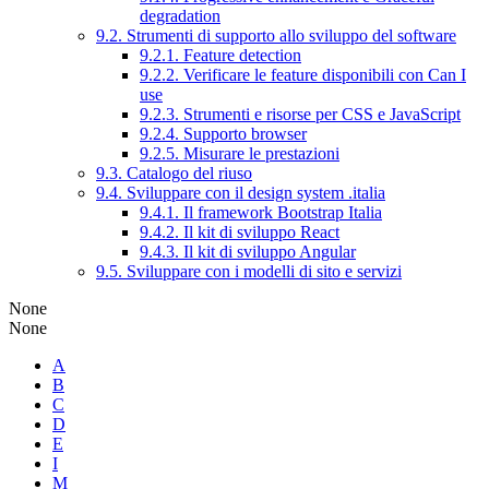
degradation
9.2. Strumenti di supporto allo sviluppo del software
9.2.1. Feature detection
9.2.2. Verificare le feature disponibili con Can I
use
9.2.3. Strumenti e risorse per CSS e JavaScript
9.2.4. Supporto browser
9.2.5. Misurare le prestazioni
9.3. Catalogo del riuso
9.4. Sviluppare con il design system .italia
9.4.1. Il framework Bootstrap Italia
9.4.2. Il kit di sviluppo React
9.4.3. Il kit di sviluppo Angular
9.5. Sviluppare con i modelli di sito e servizi
None
None
A
B
C
D
E
I
M