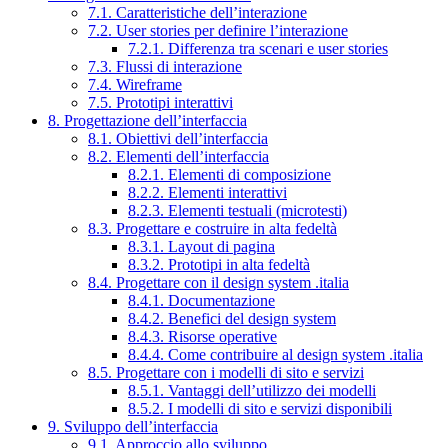
7.1. Caratteristiche dell’interazione
7.2. User stories per definire l’interazione
7.2.1. Differenza tra scenari e user stories
7.3. Flussi di interazione
7.4. Wireframe
7.5. Prototipi interattivi
8. Progettazione dell’interfaccia
8.1. Obiettivi dell’interfaccia
8.2. Elementi dell’interfaccia
8.2.1. Elementi di composizione
8.2.2. Elementi interattivi
8.2.3. Elementi testuali (microtesti)
8.3. Progettare e costruire in alta fedeltà
8.3.1. Layout di pagina
8.3.2. Prototipi in alta fedeltà
8.4. Progettare con il design system .italia
8.4.1. Documentazione
8.4.2. Benefici del design system
8.4.3. Risorse operative
8.4.4. Come contribuire al design system .italia
8.5. Progettare con i modelli di sito e servizi
8.5.1. Vantaggi dell’utilizzo dei modelli
8.5.2. I modelli di sito e servizi disponibili
9. Sviluppo dell’interfaccia
9.1. Approccio allo sviluppo