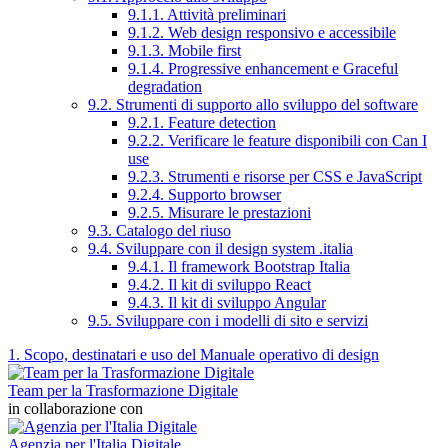
9.1.1. Attività preliminari
9.1.2. Web design responsivo e accessibile
9.1.3. Mobile first
9.1.4. Progressive enhancement e Graceful
degradation
9.2. Strumenti di supporto allo sviluppo del software
9.2.1. Feature detection
9.2.2. Verificare le feature disponibili con Can I
use
9.2.3. Strumenti e risorse per CSS e JavaScript
9.2.4. Supporto browser
9.2.5. Misurare le prestazioni
9.3. Catalogo del riuso
9.4. Sviluppare con il design system .italia
9.4.1. Il framework Bootstrap Italia
9.4.2. Il kit di sviluppo React
9.4.3. Il kit di sviluppo Angular
9.5. Sviluppare con i modelli di sito e servizi
1. Scopo, destinatari e uso del Manuale operativo di design
Team per la Trasformazione Digitale
in collaborazione con
Agenzia per l'Italia Digitale