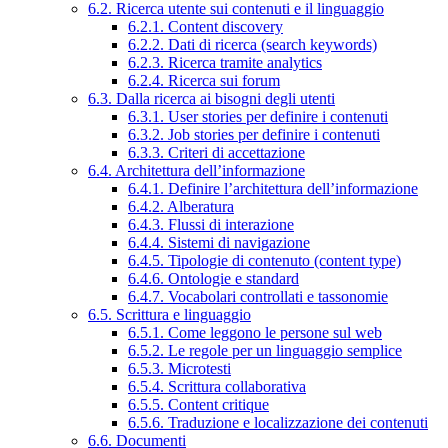
6.2. Ricerca utente sui contenuti e il linguaggio
6.2.1. Content discovery
6.2.2. Dati di ricerca (search keywords)
6.2.3. Ricerca tramite analytics
6.2.4. Ricerca sui forum
6.3. Dalla ricerca ai bisogni degli utenti
6.3.1. User stories per definire i contenuti
6.3.2. Job stories per definire i contenuti
6.3.3. Criteri di accettazione
6.4. Architettura dell’informazione
6.4.1. Definire l’architettura dell’informazione
6.4.2. Alberatura
6.4.3. Flussi di interazione
6.4.4. Sistemi di navigazione
6.4.5. Tipologie di contenuto (content type)
6.4.6. Ontologie e standard
6.4.7. Vocabolari controllati e tassonomie
6.5. Scrittura e linguaggio
6.5.1. Come leggono le persone sul web
6.5.2. Le regole per un linguaggio semplice
6.5.3. Microtesti
6.5.4. Scrittura collaborativa
6.5.5. Content critique
6.5.6. Traduzione e localizzazione dei contenuti
6.6. Documenti