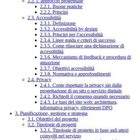
2.2. L’approccio progettuale
2.2.1. Buone pratiche
2.2.2. Principi
2.3. Accessibilità
2.3.1. Definizione
2.3.2. Accessibilità by design
2.3.3. Principi per l’accessibilità
2.3.4. Linee guida e criteri di successo
2.3.5. Come rilasciare una dichiarazione di
accessibilità
2.3.6. Meccanismo di feedback e procedura di
attuazione
2.3.7. Obiettivi accessibilità
2.3.8. Normativa e approfondimenti
2.4. Privacy
2.4.1. Come rispettare la privacy sin dalla
progettazione di un sito o servizio digitale
2.4.2. Richiedi il consenso quando necessario
2.4.3. Le basi del sito web: architettura,
informativa privacy, riferimenti DPO
3. Pianificazione, gestione e strategia
3.1. Obiettivi del progetto
3.2. Tipologie di progetti
3.2.1. Tipologie di progetto in base agli attori
coinvolti nel servizio