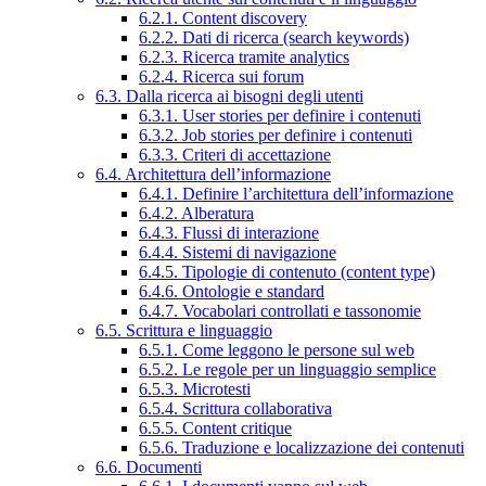
6.2.1. Content discovery
6.2.2. Dati di ricerca (search keywords)
6.2.3. Ricerca tramite analytics
6.2.4. Ricerca sui forum
6.3. Dalla ricerca ai bisogni degli utenti
6.3.1. User stories per definire i contenuti
6.3.2. Job stories per definire i contenuti
6.3.3. Criteri di accettazione
6.4. Architettura dell’informazione
6.4.1. Definire l’architettura dell’informazione
6.4.2. Alberatura
6.4.3. Flussi di interazione
6.4.4. Sistemi di navigazione
6.4.5. Tipologie di contenuto (content type)
6.4.6. Ontologie e standard
6.4.7. Vocabolari controllati e tassonomie
6.5. Scrittura e linguaggio
6.5.1. Come leggono le persone sul web
6.5.2. Le regole per un linguaggio semplice
6.5.3. Microtesti
6.5.4. Scrittura collaborativa
6.5.5. Content critique
6.5.6. Traduzione e localizzazione dei contenuti
6.6. Documenti