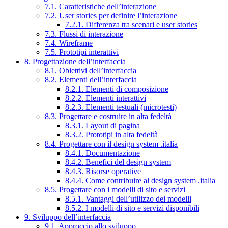
7.1. Caratteristiche dell’interazione
7.2. User stories per definire l’interazione
7.2.1. Differenza tra scenari e user stories
7.3. Flussi di interazione
7.4. Wireframe
7.5. Prototipi interattivi
8. Progettazione dell’interfaccia
8.1. Obiettivi dell’interfaccia
8.2. Elementi dell’interfaccia
8.2.1. Elementi di composizione
8.2.2. Elementi interattivi
8.2.3. Elementi testuali (microtesti)
8.3. Progettare e costruire in alta fedeltà
8.3.1. Layout di pagina
8.3.2. Prototipi in alta fedeltà
8.4. Progettare con il design system .italia
8.4.1. Documentazione
8.4.2. Benefici del design system
8.4.3. Risorse operative
8.4.4. Come contribuire al design system .italia
8.5. Progettare con i modelli di sito e servizi
8.5.1. Vantaggi dell’utilizzo dei modelli
8.5.2. I modelli di sito e servizi disponibili
9. Sviluppo dell’interfaccia
9.1. Approccio allo sviluppo