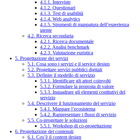
4.1.1. Interviste
4.1.2. Questionari
4.1.3. Test di usabilità
4.1.4. Web analytics
4.1.5. Strumenti di mappatura dell’esperienza
utente
4.2. Ricerca secondaria
4.2.1. Ricerca documentale
4.2.2. Analisi benchmark
4.2.3. Valutazione euristica
5. Progettazione dei servizi
5.1. Cosa sono i servizi e il service design
5.2. Progettare servizi pubblici digitali
5.3. Definire il modello di servizio
5.3.1. Identificare gli attori coinvolti
5.3.2. Formulare la proposta di valore
5.3.3. Inquadrare gli elementi costitutivi del
servizio
5.4. Descrivere il funzionamento del servizio
5.4.1. Mappare l’ecosistema
5.4.2. Rappresentare i flussi di servizio
5.5. Co-progettare le soluzioni
5.5.1. Workshop di co-progettazione
6. Progettazione dei contenuti
6.1. Cos’è il content design