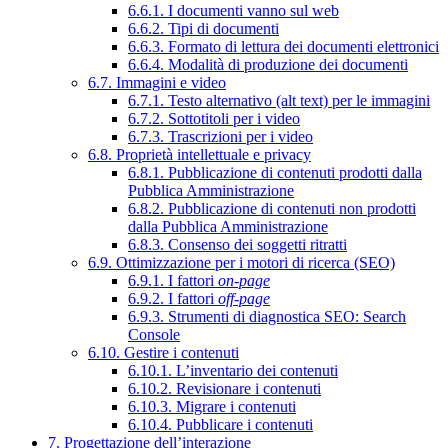
6.6.1. I documenti vanno sul web
6.6.2. Tipi di documenti
6.6.3. Formato di lettura dei documenti elettronici
6.6.4. Modalità di produzione dei documenti
6.7. Immagini e video
6.7.1. Testo alternativo (alt text) per le immagini
6.7.2. Sottotitoli per i video
6.7.3. Trascrizioni per i video
6.8. Proprietà intellettuale e privacy
6.8.1. Pubblicazione di contenuti prodotti dalla
Pubblica Amministrazione
6.8.2. Pubblicazione di contenuti non prodotti
dalla Pubblica Amministrazione
6.8.3. Consenso dei soggetti ritratti
6.9. Ottimizzazione per i motori di ricerca (SEO)
6.9.1. I fattori
on-page
6.9.2. I fattori
off-page
6.9.3. Strumenti di diagnostica SEO: Search
Console
6.10. Gestire i contenuti
6.10.1. L’inventario dei contenuti
6.10.2. Revisionare i contenuti
6.10.3. Migrare i contenuti
6.10.4. Pubblicare i contenuti
7. Progettazione dell’interazione