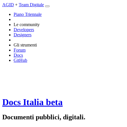
AGID
+
Team Digitale
Piano Triennale
Le community
Developers
Designers
Gli strumenti
Forum
Docs
GitHub
Docs Italia
beta
Documenti pubblici, digitali.