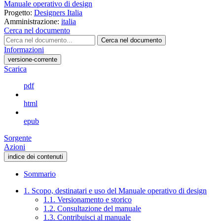
Manuale operativo di design
Progetto:
Designers Italia
Amministrazione:
italia
Cerca nel documento
Cerca nel documento
Informazioni
versione-corrente
Scarica
pdf
html
epub
Sorgente
Azioni
indice dei contenuti
Sommario
1. Scopo, destinatari e uso del Manuale operativo di design
1.1. Versionamento e storico
1.2. Consultazione del manuale
1.3. Contribuisci al manuale