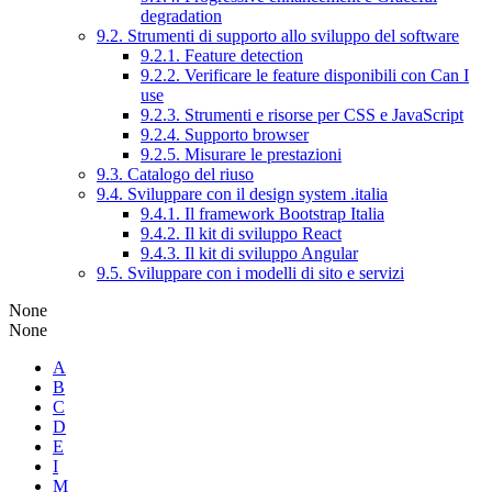
degradation
9.2. Strumenti di supporto allo sviluppo del software
9.2.1. Feature detection
9.2.2. Verificare le feature disponibili con Can I
use
9.2.3. Strumenti e risorse per CSS e JavaScript
9.2.4. Supporto browser
9.2.5. Misurare le prestazioni
9.3. Catalogo del riuso
9.4. Sviluppare con il design system .italia
9.4.1. Il framework Bootstrap Italia
9.4.2. Il kit di sviluppo React
9.4.3. Il kit di sviluppo Angular
9.5. Sviluppare con i modelli di sito e servizi
None
None
A
B
C
D
E
I
M