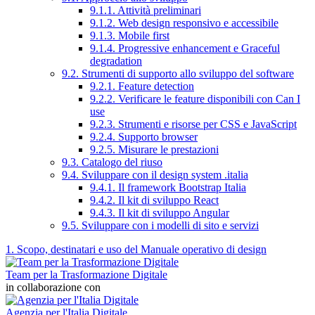
9.1.1. Attività preliminari
9.1.2. Web design responsivo e accessibile
9.1.3. Mobile first
9.1.4. Progressive enhancement e Graceful
degradation
9.2. Strumenti di supporto allo sviluppo del software
9.2.1. Feature detection
9.2.2. Verificare le feature disponibili con Can I
use
9.2.3. Strumenti e risorse per CSS e JavaScript
9.2.4. Supporto browser
9.2.5. Misurare le prestazioni
9.3. Catalogo del riuso
9.4. Sviluppare con il design system .italia
9.4.1. Il framework Bootstrap Italia
9.4.2. Il kit di sviluppo React
9.4.3. Il kit di sviluppo Angular
9.5. Sviluppare con i modelli di sito e servizi
1. Scopo, destinatari e uso del Manuale operativo di design
Team per la Trasformazione Digitale
in collaborazione con
Agenzia per l'Italia Digitale