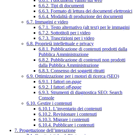
6.6.1. I documenti vanno sul web
6.6.2. Tipi di documenti
6.6.3. Formato di lettura dei documenti elettronici
6.6.4. Modalità di produzione dei documenti
6.7. Immagini e video
6.7.1. Testo alternativo (alt text) per le immagini
6.7.2. Sottotitoli per i video
6.7.3. Trascrizioni per i video
6.8. Proprietà intellettuale e privacy
6.8.1. Pubblicazione di contenuti prodotti dalla
Pubblica Amministrazione
6.8.2. Pubblicazione di contenuti non prodotti
dalla Pubblica Amministrazione
6.8.3. Consenso dei soggetti ritratti
6.9. Ottimizzazione per i motori di ricerca (SEO)
6.9.1. I fattori
on-page
6.9.2. I fattori
off-page
6.9.3. Strumenti di diagnostica SEO: Search
Console
6.10. Gestire i contenuti
6.10.1. L’inventario dei contenuti
6.10.2. Revisionare i contenuti
6.10.3. Migrare i contenuti
6.10.4. Pubblicare i contenuti
7. Progettazione dell’interazione