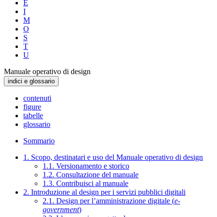
E
I
M
O
S
T
U
Manuale operativo di design
indici e glossario
contenuti
figure
tabelle
glossario
Sommario
1. Scopo, destinatari e uso del Manuale operativo di design
1.1. Versionamento e storico
1.2. Consultazione del manuale
1.3. Contribuisci al manuale
2. Introduzione al design per i servizi pubblici digitali
2.1. Design per l’amministrazione digitale (
e-
government
)