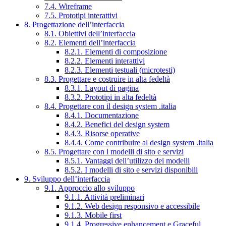
7.4. Wireframe
7.5. Prototipi interattivi
8. Progettazione dell’interfaccia
8.1. Obiettivi dell’interfaccia
8.2. Elementi dell’interfaccia
8.2.1. Elementi di composizione
8.2.2. Elementi interattivi
8.2.3. Elementi testuali (microtesti)
8.3. Progettare e costruire in alta fedeltà
8.3.1. Layout di pagina
8.3.2. Prototipi in alta fedeltà
8.4. Progettare con il design system .italia
8.4.1. Documentazione
8.4.2. Benefici del design system
8.4.3. Risorse operative
8.4.4. Come contribuire al design system .italia
8.5. Progettare con i modelli di sito e servizi
8.5.1. Vantaggi dell’utilizzo dei modelli
8.5.2. I modelli di sito e servizi disponibili
9. Sviluppo dell’interfaccia
9.1. Approccio allo sviluppo
9.1.1. Attività preliminari
9.1.2. Web design responsivo e accessibile
9.1.3. Mobile first
9.1.4. Progressive enhancement e Graceful