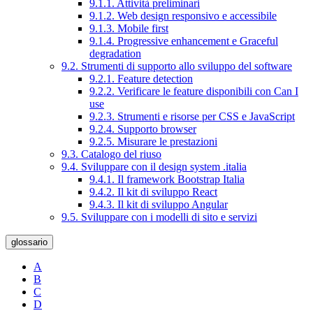
9.1.1. Attività preliminari
9.1.2. Web design responsivo e accessibile
9.1.3. Mobile first
9.1.4. Progressive enhancement e Graceful
degradation
9.2. Strumenti di supporto allo sviluppo del software
9.2.1. Feature detection
9.2.2. Verificare le feature disponibili con Can I
use
9.2.3. Strumenti e risorse per CSS e JavaScript
9.2.4. Supporto browser
9.2.5. Misurare le prestazioni
9.3. Catalogo del riuso
9.4. Sviluppare con il design system .italia
9.4.1. Il framework Bootstrap Italia
9.4.2. Il kit di sviluppo React
9.4.3. Il kit di sviluppo Angular
9.5. Sviluppare con i modelli di sito e servizi
glossario
A
B
C
D