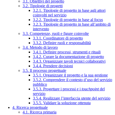
3.1. Obiettivi del progetto
3.2. Tipologie di progetti
3.2.1. Tipologie di progetto in base agli attori
coinvolti nel servizio
3.2.2. Tipologie di progetto in base al focus
3.2.3. Tipologie di progetto in base all’ambito di
intervento
3.3. Competenze, ruoli e figure coinvolte
3.3.1. Coordinatore di progetto
3.3.2. Definire ruoli e responsabilità
3.4. Metodo di lavoro
3.4.1. Definire processi, strumenti e rituali
3.4.2. Curare la documentazione di progetto
3.4.3. Organizzare tavoli tecnici collaborativi
3.4.4. Prendere decisioni
3.5. Il processo progettuale
3.5.1. Organizzare il progetto e la sua gestione
3.5.2. Comprendere il contesto d’uso del servizio
pubblico
3.5.3. Progettare i processi e i
touchpoint
del
servizio
3.5.4. Realizzare l’interfaccia utente del servizio
3.5.5. Validare la soluzione ottenuta
4. Ricerca progettuale
4.1. Ricerca primaria