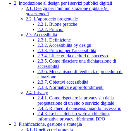
2. Introduzione al design per i servizi pubblici digitali
2.1. Design per l’amministrazione digitale (
e-
government
)
2.2. L’approccio progettuale
2.2.1. Buone pratiche
2.2.2. Principi
2.3. Accessibilità
2.3.1. Definizione
2.3.2. Accessibilità by design
2.3.3. Principi per l’accessibilità
2.3.4. Linee guida e criteri di successo
2.3.5. Come rilasciare una dichiarazione di
accessibilità
2.3.6. Meccanismo di feedback e procedura di
attuazione
2.3.7. Obiettivi accessibilità
2.3.8. Normativa e approfondimenti
2.4. Privacy
2.4.1. Come rispettare la privacy sin dalla
progettazione di un sito o servizio digitale
2.4.2. Richiedi il consenso quando necessario
2.4.3. Le basi del sito web: architettura,
informativa privacy, riferimenti DPO
3. Pianificazione, gestione e strategia
3.1. Obiettivi del progetto