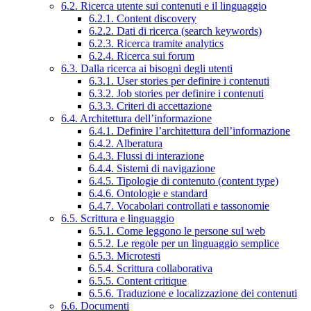
6.2. Ricerca utente sui contenuti e il linguaggio
6.2.1. Content discovery
6.2.2. Dati di ricerca (search keywords)
6.2.3. Ricerca tramite analytics
6.2.4. Ricerca sui forum
6.3. Dalla ricerca ai bisogni degli utenti
6.3.1. User stories per definire i contenuti
6.3.2. Job stories per definire i contenuti
6.3.3. Criteri di accettazione
6.4. Architettura dell’informazione
6.4.1. Definire l’architettura dell’informazione
6.4.2. Alberatura
6.4.3. Flussi di interazione
6.4.4. Sistemi di navigazione
6.4.5. Tipologie di contenuto (content type)
6.4.6. Ontologie e standard
6.4.7. Vocabolari controllati e tassonomie
6.5. Scrittura e linguaggio
6.5.1. Come leggono le persone sul web
6.5.2. Le regole per un linguaggio semplice
6.5.3. Microtesti
6.5.4. Scrittura collaborativa
6.5.5. Content critique
6.5.6. Traduzione e localizzazione dei contenuti
6.6. Documenti