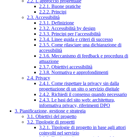
2.2. L’approccio progettuale
2.2.1. Buone pratiche
2.2.2. Principi
2.3. Accessibilità
2.3.1. Definizione
2.3.2. Accessibilità by design
2.3.3. Principi per l’accessibilità
2.3.4. Linee guida e criteri di successo
2.3.5. Come rilasciare una dichiarazione di
accessibilità
2.3.6. Meccanismo di feedback e procedura di
attuazione
2.3.7. Obiettivi accessibilità
2.3.8. Normativa e approfondimenti
2.4. Privacy
2.4.1. Come rispettare la privacy sin dalla
progettazione di un sito o servizio digitale
2.4.2. Richiedi il consenso quando necessario
2.4.3. Le basi del sito web: architettura,
informativa privacy, riferimenti DPO
3. Pianificazione, gestione e strategia
3.1. Obiettivi del progetto
3.2. Tipologie di progetti
3.2.1. Tipologie di progetto in base agli attori
coinvolti nel servizio