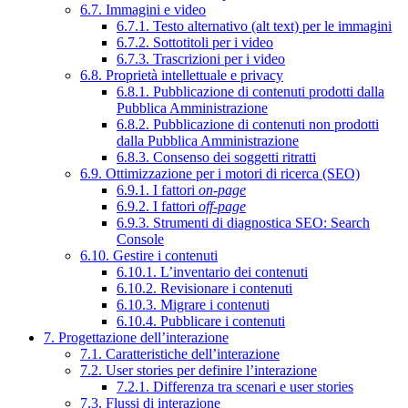
6.7. Immagini e video
6.7.1. Testo alternativo (alt text) per le immagini
6.7.2. Sottotitoli per i video
6.7.3. Trascrizioni per i video
6.8. Proprietà intellettuale e privacy
6.8.1. Pubblicazione di contenuti prodotti dalla
Pubblica Amministrazione
6.8.2. Pubblicazione di contenuti non prodotti
dalla Pubblica Amministrazione
6.8.3. Consenso dei soggetti ritratti
6.9. Ottimizzazione per i motori di ricerca (SEO)
6.9.1. I fattori
on-page
6.9.2. I fattori
off-page
6.9.3. Strumenti di diagnostica SEO: Search
Console
6.10. Gestire i contenuti
6.10.1. L’inventario dei contenuti
6.10.2. Revisionare i contenuti
6.10.3. Migrare i contenuti
6.10.4. Pubblicare i contenuti
7. Progettazione dell’interazione
7.1. Caratteristiche dell’interazione
7.2. User stories per definire l’interazione
7.2.1. Differenza tra scenari e user stories
7.3. Flussi di interazione