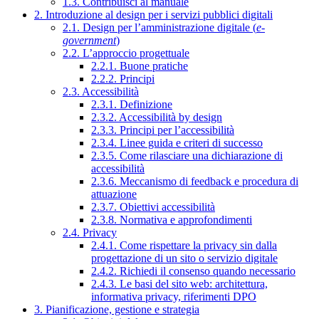
1.3. Contribuisci al manuale
2. Introduzione al design per i servizi pubblici digitali
2.1. Design per l’amministrazione digitale (
e-
government
)
2.2. L’approccio progettuale
2.2.1. Buone pratiche
2.2.2. Principi
2.3. Accessibilità
2.3.1. Definizione
2.3.2. Accessibilità by design
2.3.3. Principi per l’accessibilità
2.3.4. Linee guida e criteri di successo
2.3.5. Come rilasciare una dichiarazione di
accessibilità
2.3.6. Meccanismo di feedback e procedura di
attuazione
2.3.7. Obiettivi accessibilità
2.3.8. Normativa e approfondimenti
2.4. Privacy
2.4.1. Come rispettare la privacy sin dalla
progettazione di un sito o servizio digitale
2.4.2. Richiedi il consenso quando necessario
2.4.3. Le basi del sito web: architettura,
informativa privacy, riferimenti DPO
3. Pianificazione, gestione e strategia