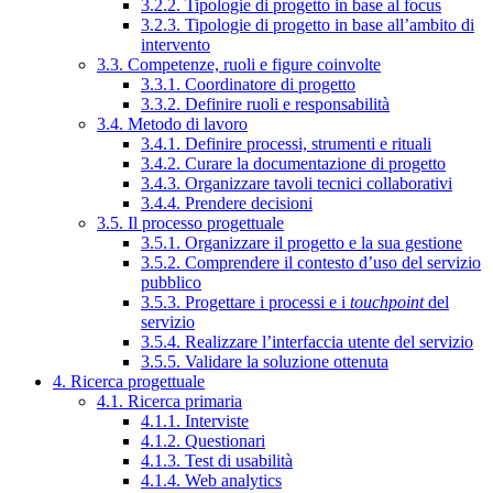
3.2.2. Tipologie di progetto in base al focus
3.2.3. Tipologie di progetto in base all’ambito di
intervento
3.3. Competenze, ruoli e figure coinvolte
3.3.1. Coordinatore di progetto
3.3.2. Definire ruoli e responsabilità
3.4. Metodo di lavoro
3.4.1. Definire processi, strumenti e rituali
3.4.2. Curare la documentazione di progetto
3.4.3. Organizzare tavoli tecnici collaborativi
3.4.4. Prendere decisioni
3.5. Il processo progettuale
3.5.1. Organizzare il progetto e la sua gestione
3.5.2. Comprendere il contesto d’uso del servizio
pubblico
3.5.3. Progettare i processi e i
touchpoint
del
servizio
3.5.4. Realizzare l’interfaccia utente del servizio
3.5.5. Validare la soluzione ottenuta
4. Ricerca progettuale
4.1. Ricerca primaria
4.1.1. Interviste
4.1.2. Questionari
4.1.3. Test di usabilità
4.1.4. Web analytics