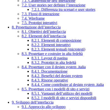
7.1. Caratteristiche dell’interazione
7.2. User stories per definire l’interazione
7.2.1. Differenza tra scenari e user stories
7.3. Flussi di interazione
7.4. Wireframe
7.5. Prototipi interattivi
8. Progettazione dell’interfaccia
8.1. Obiettivi dell’interfaccia
8.2. Elementi dell’interfaccia
8.2.1. Elementi di composizione
8.2.2. Elementi interattivi
8.2.3. Elementi testuali (microtesti)
8.3. Progettare e costruire in alta fedeltà
8.3.1. Layout di pagina
8.3.2. Prototipi in alta fedeltà
8.4. Progettare con il design system .italia
8.4.1. Documentazione
8.4.2. Benefici del design system
8.4.3. Risorse operative
8.4.4. Come contribuire al design system .italia
8.5. Progettare con i modelli di sito e servizi
8.5.1. Vantaggi dell’utilizzo dei modelli
8.5.2. I modelli di sito e servizi disponibili
9. Sviluppo dell’interfaccia
9.1. Approccio allo sviluppo