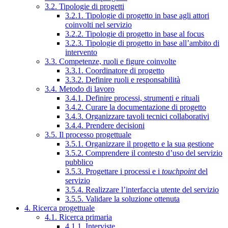
3.2. Tipologie di progetti
3.2.1. Tipologie di progetto in base agli attori
coinvolti nel servizio
3.2.2. Tipologie di progetto in base al focus
3.2.3. Tipologie di progetto in base all’ambito di
intervento
3.3. Competenze, ruoli e figure coinvolte
3.3.1. Coordinatore di progetto
3.3.2. Definire ruoli e responsabilità
3.4. Metodo di lavoro
3.4.1. Definire processi, strumenti e rituali
3.4.2. Curare la documentazione di progetto
3.4.3. Organizzare tavoli tecnici collaborativi
3.4.4. Prendere decisioni
3.5. Il processo progettuale
3.5.1. Organizzare il progetto e la sua gestione
3.5.2. Comprendere il contesto d’uso del servizio
pubblico
3.5.3. Progettare i processi e i
touchpoint
del
servizio
3.5.4. Realizzare l’interfaccia utente del servizio
3.5.5. Validare la soluzione ottenuta
4. Ricerca progettuale
4.1. Ricerca primaria
4.1.1. Interviste