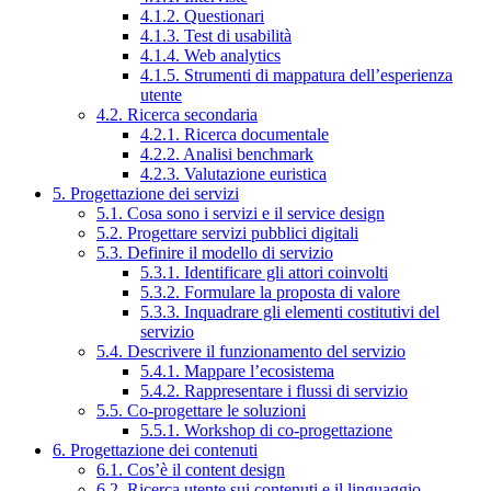
4.1.2. Questionari
4.1.3. Test di usabilità
4.1.4. Web analytics
4.1.5. Strumenti di mappatura dell’esperienza
utente
4.2. Ricerca secondaria
4.2.1. Ricerca documentale
4.2.2. Analisi benchmark
4.2.3. Valutazione euristica
5. Progettazione dei servizi
5.1. Cosa sono i servizi e il service design
5.2. Progettare servizi pubblici digitali
5.3. Definire il modello di servizio
5.3.1. Identificare gli attori coinvolti
5.3.2. Formulare la proposta di valore
5.3.3. Inquadrare gli elementi costitutivi del
servizio
5.4. Descrivere il funzionamento del servizio
5.4.1. Mappare l’ecosistema
5.4.2. Rappresentare i flussi di servizio
5.5. Co-progettare le soluzioni
5.5.1. Workshop di co-progettazione
6. Progettazione dei contenuti
6.1. Cos’è il content design
6.2. Ricerca utente sui contenuti e il linguaggio