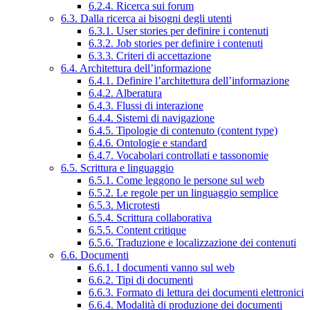
6.2.4. Ricerca sui forum
6.3. Dalla ricerca ai bisogni degli utenti
6.3.1. User stories per definire i contenuti
6.3.2. Job stories per definire i contenuti
6.3.3. Criteri di accettazione
6.4. Architettura dell’informazione
6.4.1. Definire l’architettura dell’informazione
6.4.2. Alberatura
6.4.3. Flussi di interazione
6.4.4. Sistemi di navigazione
6.4.5. Tipologie di contenuto (content type)
6.4.6. Ontologie e standard
6.4.7. Vocabolari controllati e tassonomie
6.5. Scrittura e linguaggio
6.5.1. Come leggono le persone sul web
6.5.2. Le regole per un linguaggio semplice
6.5.3. Microtesti
6.5.4. Scrittura collaborativa
6.5.5. Content critique
6.5.6. Traduzione e localizzazione dei contenuti
6.6. Documenti
6.6.1. I documenti vanno sul web
6.6.2. Tipi di documenti
6.6.3. Formato di lettura dei documenti elettronici
6.6.4. Modalità di produzione dei documenti