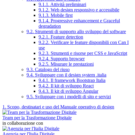
9.1.1. Attività preliminari
9.1.2. Web design responsivo e accessibile
9.1.3. Mobile first
9.1.4. Progressive enhancement e Graceful
degradation
9.2. Strumenti di supporto allo sviluppo del software
9.2.1. Feature detection
9.2.2. Verificare le feature disponibili con Can I
use
9.2.3. Strumenti e risorse per CSS e JavaScript
9.2.4. Supporto browser
9.2.5. Misurare le prestazioni
9.3. Catalogo del riuso
9.4. Sviluppare con il design system .italia
9.4.1. Il framework Bootstrap Italia
9.4.2. Il kit di sviluppo React
9.4.3. Il kit di sviluppo Angular
9.5. Sviluppare con i modelli di sito e servizi
1. Scopo, destinatari e uso del Manuale operativo di design
Team per la Trasformazione Digitale
in collaborazione con
Agenzia per l'Italia Digitale