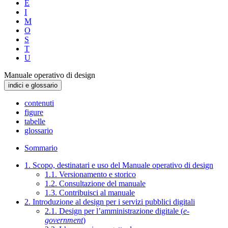
E
I
M
O
S
T
U
Manuale operativo di design
indici e glossario
contenuti
figure
tabelle
glossario
Sommario
1. Scopo, destinatari e uso del Manuale operativo di design
1.1. Versionamento e storico
1.2. Consultazione del manuale
1.3. Contribuisci al manuale
2. Introduzione al design per i servizi pubblici digitali
2.1. Design per l’amministrazione digitale (
e-
government
)