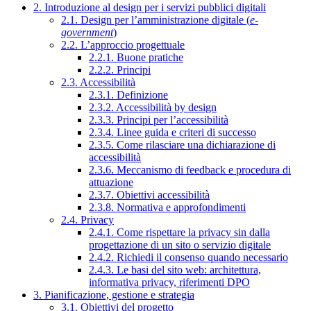
2. Introduzione al design per i servizi pubblici digitali
2.1. Design per l’amministrazione digitale (
e-
government
)
2.2. L’approccio progettuale
2.2.1. Buone pratiche
2.2.2. Principi
2.3. Accessibilità
2.3.1. Definizione
2.3.2. Accessibilità by design
2.3.3. Principi per l’accessibilità
2.3.4. Linee guida e criteri di successo
2.3.5. Come rilasciare una dichiarazione di
accessibilità
2.3.6. Meccanismo di feedback e procedura di
attuazione
2.3.7. Obiettivi accessibilità
2.3.8. Normativa e approfondimenti
2.4. Privacy
2.4.1. Come rispettare la privacy sin dalla
progettazione di un sito o servizio digitale
2.4.2. Richiedi il consenso quando necessario
2.4.3. Le basi del sito web: architettura,
informativa privacy, riferimenti DPO
3. Pianificazione, gestione e strategia
3.1. Obiettivi del progetto