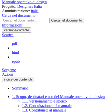
Manuale operativo di design
Progetto:
Designers Italia
Amministrazione:
italia
Cerca nel documento
Cerca nel documento
Informazioni
versione-corrente
Scarica
pdf
html
epub
Sorgente
Azioni
indice dei contenuti
Sommario
1. Scopo, destinatari e uso del Manuale operativo di design
1.1. Versionamento e storico
1.2. Consultazione del manuale
1.3. Contribuisci al manuale