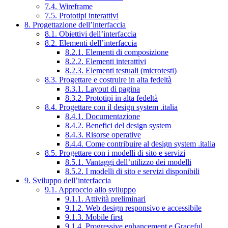
7.4. Wireframe
7.5. Prototipi interattivi
8. Progettazione dell’interfaccia
8.1. Obiettivi dell’interfaccia
8.2. Elementi dell’interfaccia
8.2.1. Elementi di composizione
8.2.2. Elementi interattivi
8.2.3. Elementi testuali (microtesti)
8.3. Progettare e costruire in alta fedeltà
8.3.1. Layout di pagina
8.3.2. Prototipi in alta fedeltà
8.4. Progettare con il design system .italia
8.4.1. Documentazione
8.4.2. Benefici del design system
8.4.3. Risorse operative
8.4.4. Come contribuire al design system .italia
8.5. Progettare con i modelli di sito e servizi
8.5.1. Vantaggi dell’utilizzo dei modelli
8.5.2. I modelli di sito e servizi disponibili
9. Sviluppo dell’interfaccia
9.1. Approccio allo sviluppo
9.1.1. Attività preliminari
9.1.2. Web design responsivo e accessibile
9.1.3. Mobile first
9.1.4. Progressive enhancement e Graceful