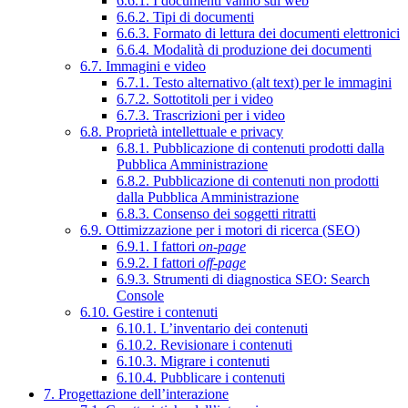
6.6.1. I documenti vanno sul web
6.6.2. Tipi di documenti
6.6.3. Formato di lettura dei documenti elettronici
6.6.4. Modalità di produzione dei documenti
6.7. Immagini e video
6.7.1. Testo alternativo (alt text) per le immagini
6.7.2. Sottotitoli per i video
6.7.3. Trascrizioni per i video
6.8. Proprietà intellettuale e privacy
6.8.1. Pubblicazione di contenuti prodotti dalla
Pubblica Amministrazione
6.8.2. Pubblicazione di contenuti non prodotti
dalla Pubblica Amministrazione
6.8.3. Consenso dei soggetti ritratti
6.9. Ottimizzazione per i motori di ricerca (SEO)
6.9.1. I fattori
on-page
6.9.2. I fattori
off-page
6.9.3. Strumenti di diagnostica SEO: Search
Console
6.10. Gestire i contenuti
6.10.1. L’inventario dei contenuti
6.10.2. Revisionare i contenuti
6.10.3. Migrare i contenuti
6.10.4. Pubblicare i contenuti
7. Progettazione dell’interazione