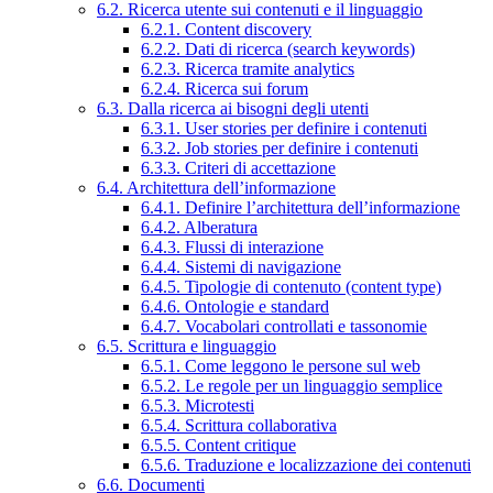
6.2. Ricerca utente sui contenuti e il linguaggio
6.2.1. Content discovery
6.2.2. Dati di ricerca (search keywords)
6.2.3. Ricerca tramite analytics
6.2.4. Ricerca sui forum
6.3. Dalla ricerca ai bisogni degli utenti
6.3.1. User stories per definire i contenuti
6.3.2. Job stories per definire i contenuti
6.3.3. Criteri di accettazione
6.4. Architettura dell’informazione
6.4.1. Definire l’architettura dell’informazione
6.4.2. Alberatura
6.4.3. Flussi di interazione
6.4.4. Sistemi di navigazione
6.4.5. Tipologie di contenuto (content type)
6.4.6. Ontologie e standard
6.4.7. Vocabolari controllati e tassonomie
6.5. Scrittura e linguaggio
6.5.1. Come leggono le persone sul web
6.5.2. Le regole per un linguaggio semplice
6.5.3. Microtesti
6.5.4. Scrittura collaborativa
6.5.5. Content critique
6.5.6. Traduzione e localizzazione dei contenuti
6.6. Documenti