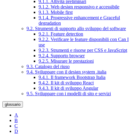
9.1.1. Attività preliminari
9.1.2. Web design responsivo e accessibile
9.1.3. Mobile first
9.1.4. Progressive enhancement e Graceful
degradation
9.2. Strumenti di supporto allo sviluppo del software
9.2.1. Feature detection
9.2.2. Verificare le feature disponibili con Can I
use
9.2.3. Strumenti e risorse per CSS e JavaScript
9.2.4. Supporto browser
9.2.5. Misurare le prestazioni
9.3. Catalogo del riuso
9.4. Sviluppare con il design system .italia
9.4.1. Il framework Bootstrap Italia
9.4.2. Il kit di sviluppo React
9.4.3. Il kit di sviluppo Angular
9.5. Sviluppare con i modelli di sito e servizi
glossario
A
B
C
D