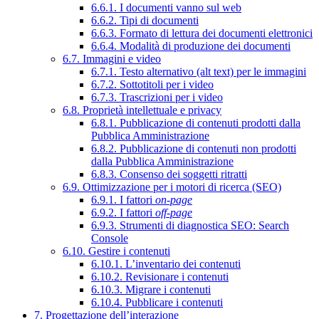
6.6.1. I documenti vanno sul web
6.6.2. Tipi di documenti
6.6.3. Formato di lettura dei documenti elettronici
6.6.4. Modalità di produzione dei documenti
6.7. Immagini e video
6.7.1. Testo alternativo (alt text) per le immagini
6.7.2. Sottotitoli per i video
6.7.3. Trascrizioni per i video
6.8. Proprietà intellettuale e privacy
6.8.1. Pubblicazione di contenuti prodotti dalla
Pubblica Amministrazione
6.8.2. Pubblicazione di contenuti non prodotti
dalla Pubblica Amministrazione
6.8.3. Consenso dei soggetti ritratti
6.9. Ottimizzazione per i motori di ricerca (SEO)
6.9.1. I fattori
on-page
6.9.2. I fattori
off-page
6.9.3. Strumenti di diagnostica SEO: Search
Console
6.10. Gestire i contenuti
6.10.1. L’inventario dei contenuti
6.10.2. Revisionare i contenuti
6.10.3. Migrare i contenuti
6.10.4. Pubblicare i contenuti
7. Progettazione dell’interazione