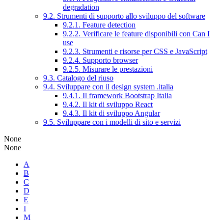
degradation
9.2. Strumenti di supporto allo sviluppo del software
9.2.1. Feature detection
9.2.2. Verificare le feature disponibili con Can I
use
9.2.3. Strumenti e risorse per CSS e JavaScript
9.2.4. Supporto browser
9.2.5. Misurare le prestazioni
9.3. Catalogo del riuso
9.4. Sviluppare con il design system .italia
9.4.1. Il framework Bootstrap Italia
9.4.2. Il kit di sviluppo React
9.4.3. Il kit di sviluppo Angular
9.5. Sviluppare con i modelli di sito e servizi
None
None
A
B
C
D
E
I
M