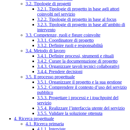
3.2. Tipologie di progetti
3.2.1. Tipologie di progetto in base agli attori
coinvolti nel servizio
3.2.2. Tipologie di progetto in base al focus
3.2.3. Tipologie di progetto in base all’ambito di
intervento
3.3. Competenze, ruoli e figure coinvolte
3.3.1. Coordinatore di progetto
3.3.2. Definire ruoli e responsabilità
3.4. Metodo di lavoro
3.4.1. Definire processi, strumenti e rituali
3.4.2. Curare la documentazione di progetto
3.4.3. Organizzare tavoli tecnici collaborativi
3.4.4. Prendere decisioni
3.5. Il processo progettuale
3.5.1. Organizzare il progetto e la sua gestione
3.5.2. Comprendere il contesto d’uso del servizio
pubblico
3.5.3. Progettare i processi e i
touchpoint
del
servizio
3.5.4. Realizzare l’interfaccia utente del servizio
3.5.5. Validare la soluzione ottenuta
4. Ricerca progettuale
4.1. Ricerca primaria
4.1.1. Interviste