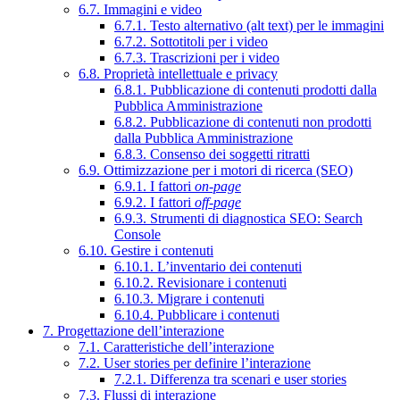
6.7. Immagini e video
6.7.1. Testo alternativo (alt text) per le immagini
6.7.2. Sottotitoli per i video
6.7.3. Trascrizioni per i video
6.8. Proprietà intellettuale e privacy
6.8.1. Pubblicazione di contenuti prodotti dalla
Pubblica Amministrazione
6.8.2. Pubblicazione di contenuti non prodotti
dalla Pubblica Amministrazione
6.8.3. Consenso dei soggetti ritratti
6.9. Ottimizzazione per i motori di ricerca (SEO)
6.9.1. I fattori
on-page
6.9.2. I fattori
off-page
6.9.3. Strumenti di diagnostica SEO: Search
Console
6.10. Gestire i contenuti
6.10.1. L’inventario dei contenuti
6.10.2. Revisionare i contenuti
6.10.3. Migrare i contenuti
6.10.4. Pubblicare i contenuti
7. Progettazione dell’interazione
7.1. Caratteristiche dell’interazione
7.2. User stories per definire l’interazione
7.2.1. Differenza tra scenari e user stories
7.3. Flussi di interazione