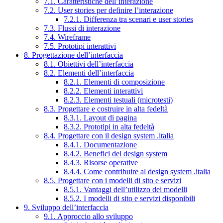
7.1. Caratteristiche dell’interazione
7.2. User stories per definire l’interazione
7.2.1. Differenza tra scenari e user stories
7.3. Flussi di interazione
7.4. Wireframe
7.5. Prototipi interattivi
8. Progettazione dell’interfaccia
8.1. Obiettivi dell’interfaccia
8.2. Elementi dell’interfaccia
8.2.1. Elementi di composizione
8.2.2. Elementi interattivi
8.2.3. Elementi testuali (microtesti)
8.3. Progettare e costruire in alta fedeltà
8.3.1. Layout di pagina
8.3.2. Prototipi in alta fedeltà
8.4. Progettare con il design system .italia
8.4.1. Documentazione
8.4.2. Benefici del design system
8.4.3. Risorse operative
8.4.4. Come contribuire al design system .italia
8.5. Progettare con i modelli di sito e servizi
8.5.1. Vantaggi dell’utilizzo dei modelli
8.5.2. I modelli di sito e servizi disponibili
9. Sviluppo dell’interfaccia
9.1. Approccio allo sviluppo