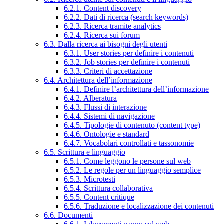
6.2.1. Content discovery
6.2.2. Dati di ricerca (search keywords)
6.2.3. Ricerca tramite analytics
6.2.4. Ricerca sui forum
6.3. Dalla ricerca ai bisogni degli utenti
6.3.1. User stories per definire i contenuti
6.3.2. Job stories per definire i contenuti
6.3.3. Criteri di accettazione
6.4. Architettura dell’informazione
6.4.1. Definire l’architettura dell’informazione
6.4.2. Alberatura
6.4.3. Flussi di interazione
6.4.4. Sistemi di navigazione
6.4.5. Tipologie di contenuto (content type)
6.4.6. Ontologie e standard
6.4.7. Vocabolari controllati e tassonomie
6.5. Scrittura e linguaggio
6.5.1. Come leggono le persone sul web
6.5.2. Le regole per un linguaggio semplice
6.5.3. Microtesti
6.5.4. Scrittura collaborativa
6.5.5. Content critique
6.5.6. Traduzione e localizzazione dei contenuti
6.6. Documenti