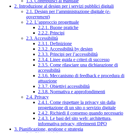
1.3. Contribuisci al manuale
2. Introduzione al design per i servizi pubblici digitali
2.1. Design per l’amministrazione digitale (
e-
government
)
2.2. L’approccio progettuale
2.2.1. Buone pratiche
2.2.2. Principi
2.3. Accessibilità
2.3.1. Definizione
2.3.2. Accessibilità by design
2.3.3. Principi per l’accessibilità
2.3.4. Linee guida e criteri di successo
2.3.5. Come rilasciare una dichiarazione di
accessibilità
2.3.6. Meccanismo di feedback e procedura di
attuazione
2.3.7. Obiettivi accessibilità
2.3.8. Normativa e approfondimenti
2.4. Privacy
2.4.1. Come rispettare la privacy sin dalla
progettazione di un sito o servizio digitale
2.4.2. Richiedi il consenso quando necessario
2.4.3. Le basi del sito web: architettura,
informativa privacy, riferimenti DPO
3. Pianificazione, gestione e strategia