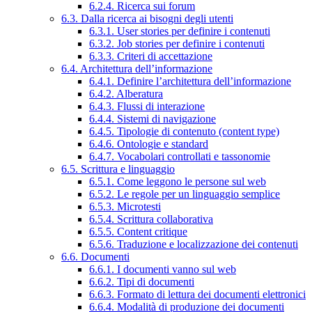
6.2.4. Ricerca sui forum
6.3. Dalla ricerca ai bisogni degli utenti
6.3.1. User stories per definire i contenuti
6.3.2. Job stories per definire i contenuti
6.3.3. Criteri di accettazione
6.4. Architettura dell’informazione
6.4.1. Definire l’architettura dell’informazione
6.4.2. Alberatura
6.4.3. Flussi di interazione
6.4.4. Sistemi di navigazione
6.4.5. Tipologie di contenuto (content type)
6.4.6. Ontologie e standard
6.4.7. Vocabolari controllati e tassonomie
6.5. Scrittura e linguaggio
6.5.1. Come leggono le persone sul web
6.5.2. Le regole per un linguaggio semplice
6.5.3. Microtesti
6.5.4. Scrittura collaborativa
6.5.5. Content critique
6.5.6. Traduzione e localizzazione dei contenuti
6.6. Documenti
6.6.1. I documenti vanno sul web
6.6.2. Tipi di documenti
6.6.3. Formato di lettura dei documenti elettronici
6.6.4. Modalità di produzione dei documenti