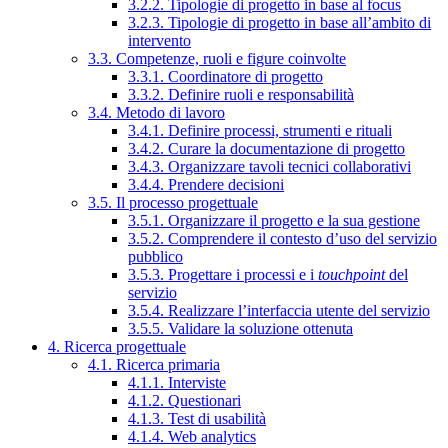
3.2.2. Tipologie di progetto in base al focus
3.2.3. Tipologie di progetto in base all’ambito di
intervento
3.3. Competenze, ruoli e figure coinvolte
3.3.1. Coordinatore di progetto
3.3.2. Definire ruoli e responsabilità
3.4. Metodo di lavoro
3.4.1. Definire processi, strumenti e rituali
3.4.2. Curare la documentazione di progetto
3.4.3. Organizzare tavoli tecnici collaborativi
3.4.4. Prendere decisioni
3.5. Il processo progettuale
3.5.1. Organizzare il progetto e la sua gestione
3.5.2. Comprendere il contesto d’uso del servizio
pubblico
3.5.3. Progettare i processi e i
touchpoint
del
servizio
3.5.4. Realizzare l’interfaccia utente del servizio
3.5.5. Validare la soluzione ottenuta
4. Ricerca progettuale
4.1. Ricerca primaria
4.1.1. Interviste
4.1.2. Questionari
4.1.3. Test di usabilità
4.1.4. Web analytics