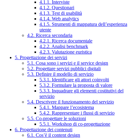
4.1.1. Interviste
4.1.2. Questionari
4.1.3. Test di usabilità
4.1.4. Web analytics
4.1.5. Strumenti di mappatura dell’esperienza
utente
4.2. Ricerca secondaria
4.2.1. Ricerca documentale
4.2.2. Analisi benchmark
4.2.3. Valutazione euristica
5. Progettazione dei servizi
5.1. Cosa sono i servizi e il service design
5.2. Progettare servizi pubblici digitali
5.3. Definire il modello di servizio
5.3.1. Identificare gli attori coinvolti
5.3.2. Formulare la proposta di valore
5.3.3. Inquadrare gli elementi costitutivi del
servizio
5.4. Descrivere il funzionamento del servizio
5.4.1. Mappare l’ecosistema
5.4.2. Rappresentare i flussi di servizio
5.5. Co-progettare le soluzioni
5.5.1. Workshop di co-progettazione
6. Progettazione dei contenuti
6.1. Cos’è il content design