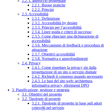
2.2. L’approccio progettuale
2.2.1. Buone pratiche
2.2.2. Principi
2.3. Accessibilità
2.3.1. Definizione
2.3.2. Accessibilità by design
2.3.3. Principi per l’accessibilità
2.3.4. Linee guida e criteri di successo
2.3.5. Come rilasciare una dichiarazione di
accessibilità
2.3.6. Meccanismo di feedback e procedura di
attuazione
2.3.7. Obiettivi accessibilità
2.3.8. Normativa e approfondimenti
2.4. Privacy
2.4.1. Come rispettare la privacy sin dalla
progettazione di un sito o servizio digitale
2.4.2. Richiedi il consenso quando necessario
2.4.3. Le basi del sito web: architettura,
informativa privacy, riferimenti DPO
3. Pianificazione, gestione e strategia
3.1. Obiettivi del progetto
3.2. Tipologie di progetti
3.2.1. Tipologie di progetto in base agli attori
coinvolti nel servizio