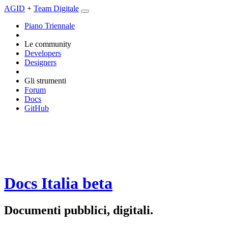
AGID
+
Team Digitale
Piano Triennale
Le community
Developers
Designers
Gli strumenti
Forum
Docs
GitHub
Docs Italia
beta
Documenti pubblici, digitali.