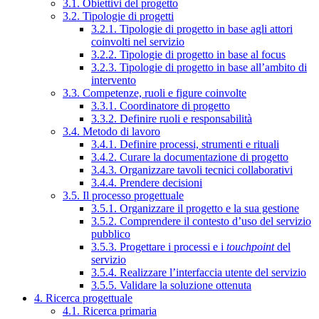
3.1. Obiettivi del progetto
3.2. Tipologie di progetti
3.2.1. Tipologie di progetto in base agli attori
coinvolti nel servizio
3.2.2. Tipologie di progetto in base al focus
3.2.3. Tipologie di progetto in base all’ambito di
intervento
3.3. Competenze, ruoli e figure coinvolte
3.3.1. Coordinatore di progetto
3.3.2. Definire ruoli e responsabilità
3.4. Metodo di lavoro
3.4.1. Definire processi, strumenti e rituali
3.4.2. Curare la documentazione di progetto
3.4.3. Organizzare tavoli tecnici collaborativi
3.4.4. Prendere decisioni
3.5. Il processo progettuale
3.5.1. Organizzare il progetto e la sua gestione
3.5.2. Comprendere il contesto d’uso del servizio
pubblico
3.5.3. Progettare i processi e i
touchpoint
del
servizio
3.5.4. Realizzare l’interfaccia utente del servizio
3.5.5. Validare la soluzione ottenuta
4. Ricerca progettuale
4.1. Ricerca primaria