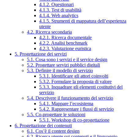
4.1.2. Questionari
4.1.3. Test di usabilità
4.1.4. Web analytics
4.1.5. Strumenti di mappatura dell’esperienza
utente
4.2. Ricerca secondaria
4.2.1. Ricerca documentale
4.2.2. Analisi benchmark
4.2.3. Valutazione euristica
5. Progettazione dei servizi
5.1. Cosa sono i servizi e il service design
5.2. Progettare servizi pubblici digitali
5.3. Definire il modello di servizio
5.3.1. Identificare gli attori coinvolti
5.3.2. Formulare la proposta di valore
5.3.3. Inquadrare gli elementi costitutivi del
servizio
5.4. Descrivere il funzionamento del servizio
5.4.1. Mappare l’ecosistema
5.4.2. Rappresentare i flussi di servizio
5.5. Co-progettare le soluzioni
5.5.1. Workshop di co-progettazione
6. Progettazione dei contenuti
6.1. Cos’è il content design
6.2. Ricerca utente sui contenuti e il linguaggio