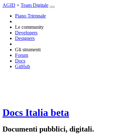
AGID
+
Team Digitale
Piano Triennale
Le community
Developers
Designers
Gli strumenti
Forum
Docs
GitHub
Docs Italia
beta
Documenti pubblici, digitali.