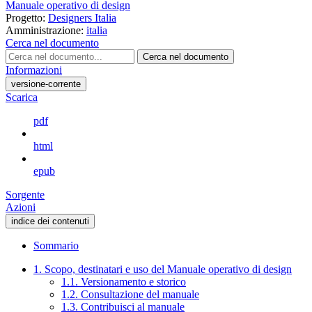
Manuale operativo di design
Progetto:
Designers Italia
Amministrazione:
italia
Cerca nel documento
Cerca nel documento
Informazioni
versione-corrente
Scarica
pdf
html
epub
Sorgente
Azioni
indice dei contenuti
Sommario
1. Scopo, destinatari e uso del Manuale operativo di design
1.1. Versionamento e storico
1.2. Consultazione del manuale
1.3. Contribuisci al manuale