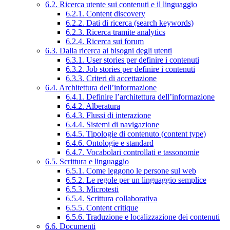
6.2. Ricerca utente sui contenuti e il linguaggio
6.2.1. Content discovery
6.2.2. Dati di ricerca (search keywords)
6.2.3. Ricerca tramite analytics
6.2.4. Ricerca sui forum
6.3. Dalla ricerca ai bisogni degli utenti
6.3.1. User stories per definire i contenuti
6.3.2. Job stories per definire i contenuti
6.3.3. Criteri di accettazione
6.4. Architettura dell’informazione
6.4.1. Definire l’architettura dell’informazione
6.4.2. Alberatura
6.4.3. Flussi di interazione
6.4.4. Sistemi di navigazione
6.4.5. Tipologie di contenuto (content type)
6.4.6. Ontologie e standard
6.4.7. Vocabolari controllati e tassonomie
6.5. Scrittura e linguaggio
6.5.1. Come leggono le persone sul web
6.5.2. Le regole per un linguaggio semplice
6.5.3. Microtesti
6.5.4. Scrittura collaborativa
6.5.5. Content critique
6.5.6. Traduzione e localizzazione dei contenuti
6.6. Documenti