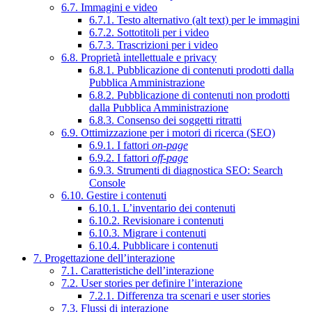
6.7. Immagini e video
6.7.1. Testo alternativo (alt text) per le immagini
6.7.2. Sottotitoli per i video
6.7.3. Trascrizioni per i video
6.8. Proprietà intellettuale e privacy
6.8.1. Pubblicazione di contenuti prodotti dalla
Pubblica Amministrazione
6.8.2. Pubblicazione di contenuti non prodotti
dalla Pubblica Amministrazione
6.8.3. Consenso dei soggetti ritratti
6.9. Ottimizzazione per i motori di ricerca (SEO)
6.9.1. I fattori
on-page
6.9.2. I fattori
off-page
6.9.3. Strumenti di diagnostica SEO: Search
Console
6.10. Gestire i contenuti
6.10.1. L’inventario dei contenuti
6.10.2. Revisionare i contenuti
6.10.3. Migrare i contenuti
6.10.4. Pubblicare i contenuti
7. Progettazione dell’interazione
7.1. Caratteristiche dell’interazione
7.2. User stories per definire l’interazione
7.2.1. Differenza tra scenari e user stories
7.3. Flussi di interazione