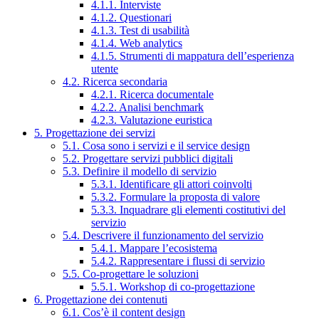
4.1.1. Interviste
4.1.2. Questionari
4.1.3. Test di usabilità
4.1.4. Web analytics
4.1.5. Strumenti di mappatura dell’esperienza
utente
4.2. Ricerca secondaria
4.2.1. Ricerca documentale
4.2.2. Analisi benchmark
4.2.3. Valutazione euristica
5. Progettazione dei servizi
5.1. Cosa sono i servizi e il service design
5.2. Progettare servizi pubblici digitali
5.3. Definire il modello di servizio
5.3.1. Identificare gli attori coinvolti
5.3.2. Formulare la proposta di valore
5.3.3. Inquadrare gli elementi costitutivi del
servizio
5.4. Descrivere il funzionamento del servizio
5.4.1. Mappare l’ecosistema
5.4.2. Rappresentare i flussi di servizio
5.5. Co-progettare le soluzioni
5.5.1. Workshop di co-progettazione
6. Progettazione dei contenuti
6.1. Cos’è il content design