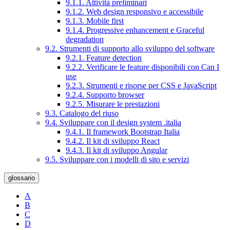
9.1.1. Attività preliminari
9.1.2. Web design responsivo e accessibile
9.1.3. Mobile first
9.1.4. Progressive enhancement e Graceful
degradation
9.2. Strumenti di supporto allo sviluppo del software
9.2.1. Feature detection
9.2.2. Verificare le feature disponibili con Can I
use
9.2.3. Strumenti e risorse per CSS e JavaScript
9.2.4. Supporto browser
9.2.5. Misurare le prestazioni
9.3. Catalogo del riuso
9.4. Sviluppare con il design system .italia
9.4.1. Il framework Bootstrap Italia
9.4.2. Il kit di sviluppo React
9.4.3. Il kit di sviluppo Angular
9.5. Sviluppare con i modelli di sito e servizi
glossario
A
B
C
D