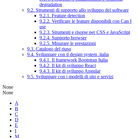
degradation
9.2. Strumenti di supporto allo sviluppo del software
9.2.1. Feature detection
9.2.2. Verificare le feature disponibili con Can I
use
9.2.3. Strumenti e risorse per CSS e JavaScript
9.2.4. Supporto browser
9.2.5. Misurare le prestazioni
9.3. Catalogo del riuso
9.4. Sviluppare con il design system .italia
9.4.1. Il framework Bootstrap Italia
9.4.2. Il kit di sviluppo React
9.4.3. Il kit di sviluppo Angular
9.5. Sviluppare con i modelli di sito e servizi
None
None
A
B
C
D
E
I
M