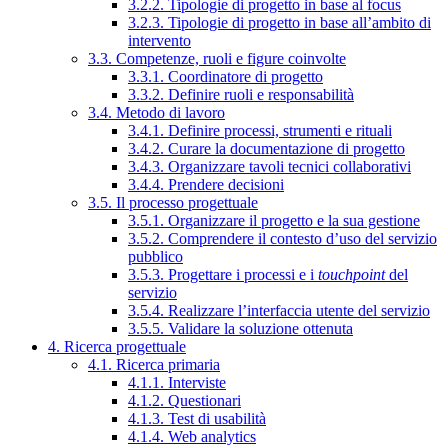
3.2.2. Tipologie di progetto in base al focus
3.2.3. Tipologie di progetto in base all’ambito di
intervento
3.3. Competenze, ruoli e figure coinvolte
3.3.1. Coordinatore di progetto
3.3.2. Definire ruoli e responsabilità
3.4. Metodo di lavoro
3.4.1. Definire processi, strumenti e rituali
3.4.2. Curare la documentazione di progetto
3.4.3. Organizzare tavoli tecnici collaborativi
3.4.4. Prendere decisioni
3.5. Il processo progettuale
3.5.1. Organizzare il progetto e la sua gestione
3.5.2. Comprendere il contesto d’uso del servizio
pubblico
3.5.3. Progettare i processi e i
touchpoint
del
servizio
3.5.4. Realizzare l’interfaccia utente del servizio
3.5.5. Validare la soluzione ottenuta
4. Ricerca progettuale
4.1. Ricerca primaria
4.1.1. Interviste
4.1.2. Questionari
4.1.3. Test di usabilità
4.1.4. Web analytics