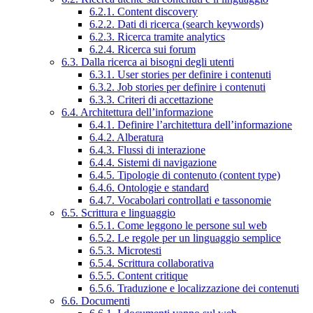
6.2.1. Content discovery
6.2.2. Dati di ricerca (search keywords)
6.2.3. Ricerca tramite analytics
6.2.4. Ricerca sui forum
6.3. Dalla ricerca ai bisogni degli utenti
6.3.1. User stories per definire i contenuti
6.3.2. Job stories per definire i contenuti
6.3.3. Criteri di accettazione
6.4. Architettura dell’informazione
6.4.1. Definire l’architettura dell’informazione
6.4.2. Alberatura
6.4.3. Flussi di interazione
6.4.4. Sistemi di navigazione
6.4.5. Tipologie di contenuto (content type)
6.4.6. Ontologie e standard
6.4.7. Vocabolari controllati e tassonomie
6.5. Scrittura e linguaggio
6.5.1. Come leggono le persone sul web
6.5.2. Le regole per un linguaggio semplice
6.5.3. Microtesti
6.5.4. Scrittura collaborativa
6.5.5. Content critique
6.5.6. Traduzione e localizzazione dei contenuti
6.6. Documenti