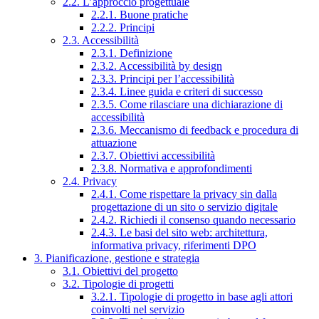
2.2. L’approccio progettuale
2.2.1. Buone pratiche
2.2.2. Principi
2.3. Accessibilità
2.3.1. Definizione
2.3.2. Accessibilità by design
2.3.3. Principi per l’accessibilità
2.3.4. Linee guida e criteri di successo
2.3.5. Come rilasciare una dichiarazione di
accessibilità
2.3.6. Meccanismo di feedback e procedura di
attuazione
2.3.7. Obiettivi accessibilità
2.3.8. Normativa e approfondimenti
2.4. Privacy
2.4.1. Come rispettare la privacy sin dalla
progettazione di un sito o servizio digitale
2.4.2. Richiedi il consenso quando necessario
2.4.3. Le basi del sito web: architettura,
informativa privacy, riferimenti DPO
3. Pianificazione, gestione e strategia
3.1. Obiettivi del progetto
3.2. Tipologie di progetti
3.2.1. Tipologie di progetto in base agli attori
coinvolti nel servizio