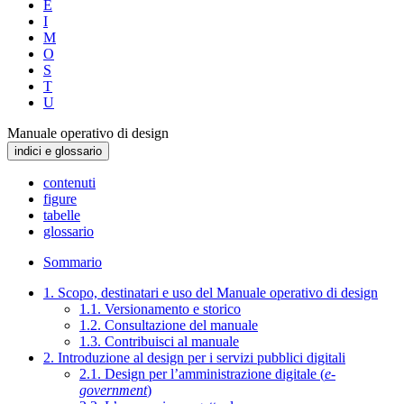
E
I
M
O
S
T
U
Manuale operativo di design
indici e glossario
contenuti
figure
tabelle
glossario
Sommario
1. Scopo, destinatari e uso del Manuale operativo di design
1.1. Versionamento e storico
1.2. Consultazione del manuale
1.3. Contribuisci al manuale
2. Introduzione al design per i servizi pubblici digitali
2.1. Design per l’amministrazione digitale (
e-
government
)