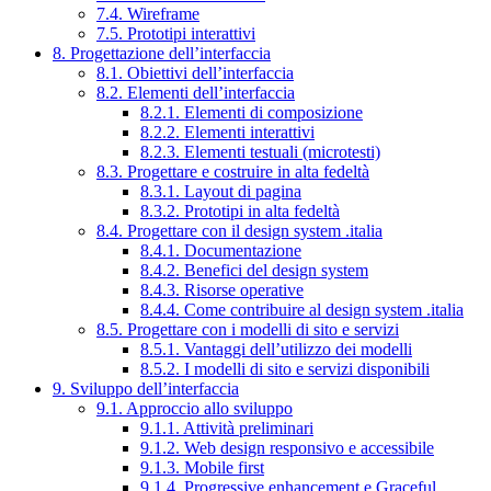
7.4. Wireframe
7.5. Prototipi interattivi
8. Progettazione dell’interfaccia
8.1. Obiettivi dell’interfaccia
8.2. Elementi dell’interfaccia
8.2.1. Elementi di composizione
8.2.2. Elementi interattivi
8.2.3. Elementi testuali (microtesti)
8.3. Progettare e costruire in alta fedeltà
8.3.1. Layout di pagina
8.3.2. Prototipi in alta fedeltà
8.4. Progettare con il design system .italia
8.4.1. Documentazione
8.4.2. Benefici del design system
8.4.3. Risorse operative
8.4.4. Come contribuire al design system .italia
8.5. Progettare con i modelli di sito e servizi
8.5.1. Vantaggi dell’utilizzo dei modelli
8.5.2. I modelli di sito e servizi disponibili
9. Sviluppo dell’interfaccia
9.1. Approccio allo sviluppo
9.1.1. Attività preliminari
9.1.2. Web design responsivo e accessibile
9.1.3. Mobile first
9.1.4. Progressive enhancement e Graceful