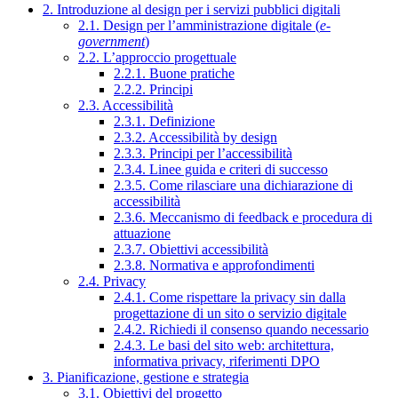
2. Introduzione al design per i servizi pubblici digitali
2.1. Design per l’amministrazione digitale (
e-
government
)
2.2. L’approccio progettuale
2.2.1. Buone pratiche
2.2.2. Principi
2.3. Accessibilità
2.3.1. Definizione
2.3.2. Accessibilità by design
2.3.3. Principi per l’accessibilità
2.3.4. Linee guida e criteri di successo
2.3.5. Come rilasciare una dichiarazione di
accessibilità
2.3.6. Meccanismo di feedback e procedura di
attuazione
2.3.7. Obiettivi accessibilità
2.3.8. Normativa e approfondimenti
2.4. Privacy
2.4.1. Come rispettare la privacy sin dalla
progettazione di un sito o servizio digitale
2.4.2. Richiedi il consenso quando necessario
2.4.3. Le basi del sito web: architettura,
informativa privacy, riferimenti DPO
3. Pianificazione, gestione e strategia
3.1. Obiettivi del progetto