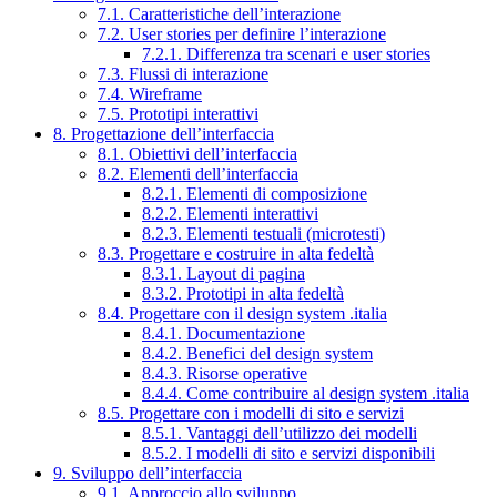
7.1. Caratteristiche dell’interazione
7.2. User stories per definire l’interazione
7.2.1. Differenza tra scenari e user stories
7.3. Flussi di interazione
7.4. Wireframe
7.5. Prototipi interattivi
8. Progettazione dell’interfaccia
8.1. Obiettivi dell’interfaccia
8.2. Elementi dell’interfaccia
8.2.1. Elementi di composizione
8.2.2. Elementi interattivi
8.2.3. Elementi testuali (microtesti)
8.3. Progettare e costruire in alta fedeltà
8.3.1. Layout di pagina
8.3.2. Prototipi in alta fedeltà
8.4. Progettare con il design system .italia
8.4.1. Documentazione
8.4.2. Benefici del design system
8.4.3. Risorse operative
8.4.4. Come contribuire al design system .italia
8.5. Progettare con i modelli di sito e servizi
8.5.1. Vantaggi dell’utilizzo dei modelli
8.5.2. I modelli di sito e servizi disponibili
9. Sviluppo dell’interfaccia
9.1. Approccio allo sviluppo