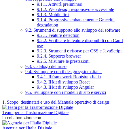
9.1.1. Attività preliminari
9.1.2. Web design responsivo e accessibile
9.1.3. Mobile first
9.1.4. Progressive enhancement e Graceful
degradation
9.2. Strumenti di supporto allo sviluppo del software
9.2.1. Feature detection
9.2.2. Verificare le feature disponibili con Can I
use
9.2.3. Strumenti e risorse per CSS e JavaScript
9.2.4. Supporto browser
9.2.5. Misurare le prestazioni
9.3. Catalogo del riuso
9.4. Sviluppare con il design system .italia
9.4.1. Il framework Bootstrap Italia
9.4.2. Il kit di sviluppo React
9.4.3. Il kit di sviluppo Angular
9.5. Sviluppare con i modelli di sito e servizi
1. Scopo, destinatari e uso del Manuale operativo di design
Team per la Trasformazione Digitale
in collaborazione con
Agenzia per l'Italia Digitale