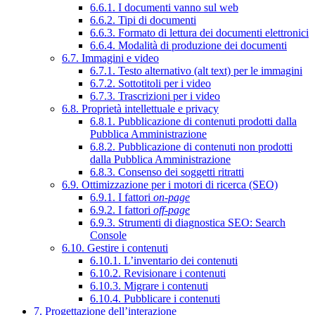
6.6.1. I documenti vanno sul web
6.6.2. Tipi di documenti
6.6.3. Formato di lettura dei documenti elettronici
6.6.4. Modalità di produzione dei documenti
6.7. Immagini e video
6.7.1. Testo alternativo (alt text) per le immagini
6.7.2. Sottotitoli per i video
6.7.3. Trascrizioni per i video
6.8. Proprietà intellettuale e privacy
6.8.1. Pubblicazione di contenuti prodotti dalla
Pubblica Amministrazione
6.8.2. Pubblicazione di contenuti non prodotti
dalla Pubblica Amministrazione
6.8.3. Consenso dei soggetti ritratti
6.9. Ottimizzazione per i motori di ricerca (SEO)
6.9.1. I fattori
on-page
6.9.2. I fattori
off-page
6.9.3. Strumenti di diagnostica SEO: Search
Console
6.10. Gestire i contenuti
6.10.1. L’inventario dei contenuti
6.10.2. Revisionare i contenuti
6.10.3. Migrare i contenuti
6.10.4. Pubblicare i contenuti
7. Progettazione dell’interazione