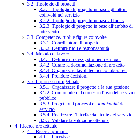
3.2. Tipologie di progetti
3.2.1. Tipologie di progetto in base agli attori
coinvolti nel servizio
3.2.2. Tipologie di progetto in base al focus
3.2.3. Tipologie di progetto in base all’ambito di
intervento
3.3. Competenze, ruoli e figure coinvolte
3.3.1. Coordinatore di progetto
3.3.2. Definire ruoli e responsabilità
3.4. Metodo di lavoro
3.4.1. Definire processi, strumenti e rituali
3.4.2. Curare la documentazione di progetto
3.4.3. Organizzare tavoli tecnici collaborativi
3.4.4. Prendere decisioni
3.5. Il processo progettuale
3.5.1. Organizzare il progetto e la sua gestione
3.5.2. Comprendere il contesto d’uso del servizio
pubblico
3.5.3. Progettare i processi e i
touchpoint
del
servizio
3.5.4. Realizzare l’interfaccia utente del servizio
3.5.5. Validare la soluzione ottenuta
4. Ricerca progettuale
4.1. Ricerca primaria
4.1.1. Interviste