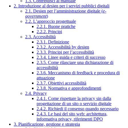
1.3. Contribuisci al manuale
2. Introduzione al design per i servizi pubblici digitali
2.1. Design per l’amministrazione digitale (
e-
government
)
2.2. L’approccio progettuale
2.2.1. Buone pratiche
2.2.2. Principi
2.3. Accessibilità
2.3.1. Definizione
2.3.2. Accessibilità by design
2.3.3. Principi per l’accessibilità
2.3.4. Linee guida e criteri di successo
2.3.5. Come rilasciare una dichiarazione di
accessibilità
2.3.6. Meccanismo di feedback e procedura di
attuazione
2.3.7. Obiettivi accessibilità
2.3.8. Normativa e approfondimenti
2.4. Privacy
2.4.1. Come rispettare la privacy sin dalla
progettazione di un sito o servizio digitale
2.4.2. Richiedi il consenso quando necessario
2.4.3. Le basi del sito web: architettura,
informativa privacy, riferimenti DPO
3. Pianificazione, gestione e strategia