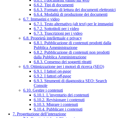
6.6.1. I documenti vanno sul web
6.6.2. Tipi di documenti
6.6.3. Formato di lettura dei documenti elettronici
6.6.4. Modalità di produzione dei documenti
6.7. Immagini e video
6.7.1. Testo alternativo (alt text) per le immagini
6.7.2. Sottotitoli per i video
6.7.3. Trascrizioni per i video
6.8. Proprietà intellettuale e privacy
6.8.1. Pubblicazione di contenuti prodotti dalla
Pubblica Amministrazione
6.8.2. Pubblicazione di contenuti non prodotti
dalla Pubblica Amministrazione
6.8.3. Consenso dei soggetti ritratti
6.9. Ottimizzazione per i motori di ricerca (SEO)
6.9.1. I fattori
on-page
6.9.2. I fattori
off-page
6.9.3. Strumenti di diagnostica SEO: Search
Console
6.10. Gestire i contenuti
6.10.1. L’inventario dei contenuti
6.10.2. Revisionare i contenuti
6.10.3. Migrare i contenuti
6.10.4. Pubblicare i contenuti
7. Progettazione dell’interazione