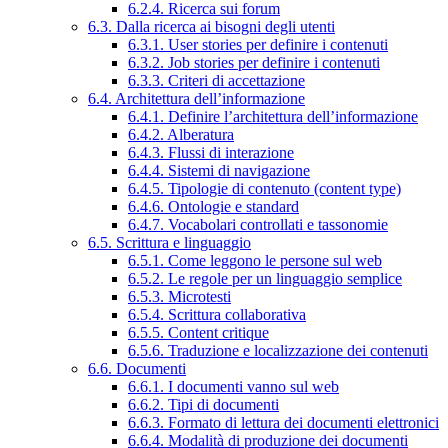
6.2.4. Ricerca sui forum
6.3. Dalla ricerca ai bisogni degli utenti
6.3.1. User stories per definire i contenuti
6.3.2. Job stories per definire i contenuti
6.3.3. Criteri di accettazione
6.4. Architettura dell’informazione
6.4.1. Definire l’architettura dell’informazione
6.4.2. Alberatura
6.4.3. Flussi di interazione
6.4.4. Sistemi di navigazione
6.4.5. Tipologie di contenuto (content type)
6.4.6. Ontologie e standard
6.4.7. Vocabolari controllati e tassonomie
6.5. Scrittura e linguaggio
6.5.1. Come leggono le persone sul web
6.5.2. Le regole per un linguaggio semplice
6.5.3. Microtesti
6.5.4. Scrittura collaborativa
6.5.5. Content critique
6.5.6. Traduzione e localizzazione dei contenuti
6.6. Documenti
6.6.1. I documenti vanno sul web
6.6.2. Tipi di documenti
6.6.3. Formato di lettura dei documenti elettronici
6.6.4. Modalità di produzione dei documenti