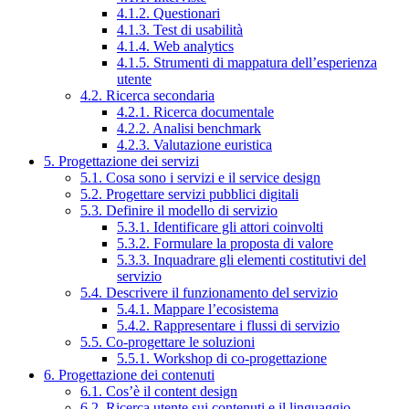
4.1.2. Questionari
4.1.3. Test di usabilità
4.1.4. Web analytics
4.1.5. Strumenti di mappatura dell’esperienza
utente
4.2. Ricerca secondaria
4.2.1. Ricerca documentale
4.2.2. Analisi benchmark
4.2.3. Valutazione euristica
5. Progettazione dei servizi
5.1. Cosa sono i servizi e il service design
5.2. Progettare servizi pubblici digitali
5.3. Definire il modello di servizio
5.3.1. Identificare gli attori coinvolti
5.3.2. Formulare la proposta di valore
5.3.3. Inquadrare gli elementi costitutivi del
servizio
5.4. Descrivere il funzionamento del servizio
5.4.1. Mappare l’ecosistema
5.4.2. Rappresentare i flussi di servizio
5.5. Co-progettare le soluzioni
5.5.1. Workshop di co-progettazione
6. Progettazione dei contenuti
6.1. Cos’è il content design
6.2. Ricerca utente sui contenuti e il linguaggio