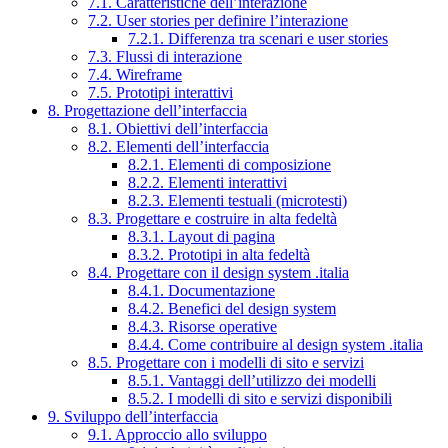
7.1. Caratteristiche dell’interazione
7.2. User stories per definire l’interazione
7.2.1. Differenza tra scenari e user stories
7.3. Flussi di interazione
7.4. Wireframe
7.5. Prototipi interattivi
8. Progettazione dell’interfaccia
8.1. Obiettivi dell’interfaccia
8.2. Elementi dell’interfaccia
8.2.1. Elementi di composizione
8.2.2. Elementi interattivi
8.2.3. Elementi testuali (microtesti)
8.3. Progettare e costruire in alta fedeltà
8.3.1. Layout di pagina
8.3.2. Prototipi in alta fedeltà
8.4. Progettare con il design system .italia
8.4.1. Documentazione
8.4.2. Benefici del design system
8.4.3. Risorse operative
8.4.4. Come contribuire al design system .italia
8.5. Progettare con i modelli di sito e servizi
8.5.1. Vantaggi dell’utilizzo dei modelli
8.5.2. I modelli di sito e servizi disponibili
9. Sviluppo dell’interfaccia
9.1. Approccio allo sviluppo