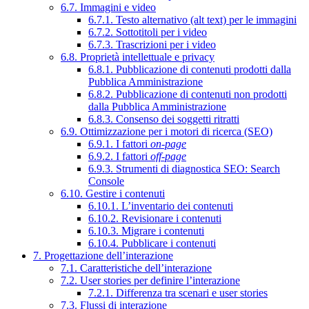
6.7. Immagini e video
6.7.1. Testo alternativo (alt text) per le immagini
6.7.2. Sottotitoli per i video
6.7.3. Trascrizioni per i video
6.8. Proprietà intellettuale e privacy
6.8.1. Pubblicazione di contenuti prodotti dalla
Pubblica Amministrazione
6.8.2. Pubblicazione di contenuti non prodotti
dalla Pubblica Amministrazione
6.8.3. Consenso dei soggetti ritratti
6.9. Ottimizzazione per i motori di ricerca (SEO)
6.9.1. I fattori
on-page
6.9.2. I fattori
off-page
6.9.3. Strumenti di diagnostica SEO: Search
Console
6.10. Gestire i contenuti
6.10.1. L’inventario dei contenuti
6.10.2. Revisionare i contenuti
6.10.3. Migrare i contenuti
6.10.4. Pubblicare i contenuti
7. Progettazione dell’interazione
7.1. Caratteristiche dell’interazione
7.2. User stories per definire l’interazione
7.2.1. Differenza tra scenari e user stories
7.3. Flussi di interazione