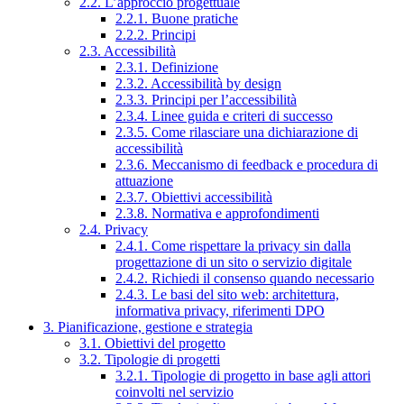
2.2. L’approccio progettuale
2.2.1. Buone pratiche
2.2.2. Principi
2.3. Accessibilità
2.3.1. Definizione
2.3.2. Accessibilità by design
2.3.3. Principi per l’accessibilità
2.3.4. Linee guida e criteri di successo
2.3.5. Come rilasciare una dichiarazione di
accessibilità
2.3.6. Meccanismo di feedback e procedura di
attuazione
2.3.7. Obiettivi accessibilità
2.3.8. Normativa e approfondimenti
2.4. Privacy
2.4.1. Come rispettare la privacy sin dalla
progettazione di un sito o servizio digitale
2.4.2. Richiedi il consenso quando necessario
2.4.3. Le basi del sito web: architettura,
informativa privacy, riferimenti DPO
3. Pianificazione, gestione e strategia
3.1. Obiettivi del progetto
3.2. Tipologie di progetti
3.2.1. Tipologie di progetto in base agli attori
coinvolti nel servizio