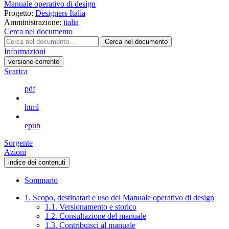
Manuale operativo di design
Progetto:
Designers Italia
Amministrazione:
italia
Cerca nel documento
Cerca nel documento
Informazioni
versione-corrente
Scarica
pdf
html
epub
Sorgente
Azioni
indice dei contenuti
Sommario
1. Scopo, destinatari e uso del Manuale operativo di design
1.1. Versionamento e storico
1.2. Consultazione del manuale
1.3. Contribuisci al manuale