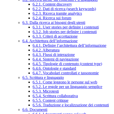
6.2.1. Content discovery
6.2.2. Dati di ricerca (search keywords)
6.2.3. Ricerca tramite analytics
6.2.4. Ricerca sui forum
6.3. Dalla ricerca ai bisogni degli utenti
6.3.1. User stories per definire i contenuti
6.3.2. Job stories per definire i contenuti
6.3.3. Criteri di accettazione
6.4. Architettura dell’informazione
6.4.1. Definire l’architettura dell’informazione
6.4.2. Alberatura
6.4.3. Flussi di interazione
6.4.4. Sistemi di navigazione
6.4.5. Tipologie di contenuto (content type)
6.4.6. Ontologie e standard
6.4.7. Vocabolari controllati e tassonomie
6.5. Scrittura e linguaggio
6.5.1. Come leggono le persone sul web
6.5.2. Le regole per un linguaggio semplice
6.5.3. Microtesti
6.5.4. Scrittura collaborativa
6.5.5. Content critique
6.5.6. Traduzione e localizzazione dei contenuti
6.6. Documenti