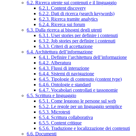
6.2. Ricerca utente sui contenuti e il linguaggio
6.2.1. Content discovery
6.2.2. Dati di ricerca (search keywords)
6.2.3. Ricerca tramite analytics
6.2.4. Ricerca sui forum
6.3. Dalla ricerca ai bisogni degli utenti
6.3.1. User stories per definire i contenuti
6.3.2. Job stories per definire i contenuti
6.3.3. Criteri di accettazione
6.4. Architettura dell’informazione
6.4.1. Definire l’architettura dell’informazione
6.4.2. Alberatura
6.4.3. Flussi di interazione
6.4.4. Sistemi di navigazione
6.4.5. Tipologie di contenuto (content type)
6.4.6. Ontologie e standard
6.4.7. Vocabolari controllati e tassonomie
6.5. Scrittura e linguaggio
6.5.1. Come leggono le persone sul web
6.5.2. Le regole per un linguaggio semplice
6.5.3. Microtesti
6.5.4. Scrittura collaborativa
6.5.5. Content critique
6.5.6. Traduzione e localizzazione dei contenuti
6.6. Documenti