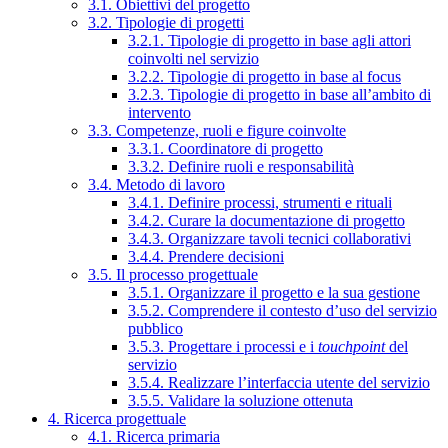
3.1. Obiettivi del progetto
3.2. Tipologie di progetti
3.2.1. Tipologie di progetto in base agli attori
coinvolti nel servizio
3.2.2. Tipologie di progetto in base al focus
3.2.3. Tipologie di progetto in base all’ambito di
intervento
3.3. Competenze, ruoli e figure coinvolte
3.3.1. Coordinatore di progetto
3.3.2. Definire ruoli e responsabilità
3.4. Metodo di lavoro
3.4.1. Definire processi, strumenti e rituali
3.4.2. Curare la documentazione di progetto
3.4.3. Organizzare tavoli tecnici collaborativi
3.4.4. Prendere decisioni
3.5. Il processo progettuale
3.5.1. Organizzare il progetto e la sua gestione
3.5.2. Comprendere il contesto d’uso del servizio
pubblico
3.5.3. Progettare i processi e i
touchpoint
del
servizio
3.5.4. Realizzare l’interfaccia utente del servizio
3.5.5. Validare la soluzione ottenuta
4. Ricerca progettuale
4.1. Ricerca primaria