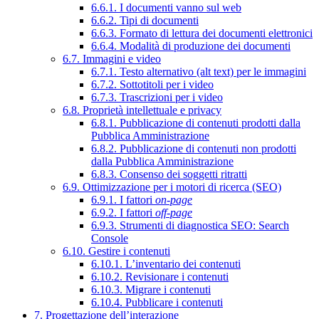
6.6.1. I documenti vanno sul web
6.6.2. Tipi di documenti
6.6.3. Formato di lettura dei documenti elettronici
6.6.4. Modalità di produzione dei documenti
6.7. Immagini e video
6.7.1. Testo alternativo (alt text) per le immagini
6.7.2. Sottotitoli per i video
6.7.3. Trascrizioni per i video
6.8. Proprietà intellettuale e privacy
6.8.1. Pubblicazione di contenuti prodotti dalla
Pubblica Amministrazione
6.8.2. Pubblicazione di contenuti non prodotti
dalla Pubblica Amministrazione
6.8.3. Consenso dei soggetti ritratti
6.9. Ottimizzazione per i motori di ricerca (SEO)
6.9.1. I fattori
on-page
6.9.2. I fattori
off-page
6.9.3. Strumenti di diagnostica SEO: Search
Console
6.10. Gestire i contenuti
6.10.1. L’inventario dei contenuti
6.10.2. Revisionare i contenuti
6.10.3. Migrare i contenuti
6.10.4. Pubblicare i contenuti
7. Progettazione dell’interazione