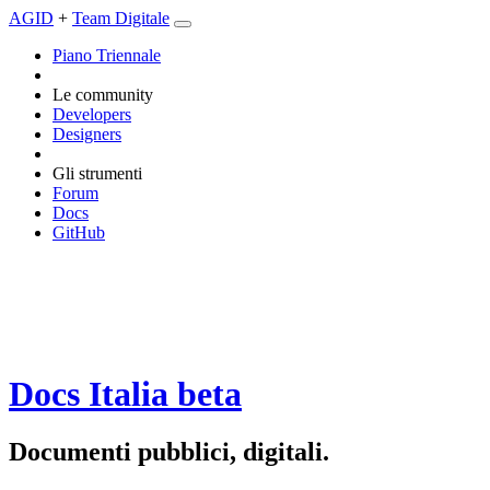
AGID
+
Team Digitale
Piano Triennale
Le community
Developers
Designers
Gli strumenti
Forum
Docs
GitHub
Docs Italia
beta
Documenti pubblici, digitali.