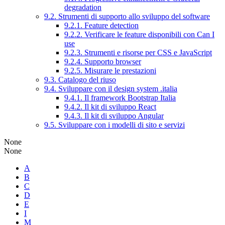
degradation
9.2. Strumenti di supporto allo sviluppo del software
9.2.1. Feature detection
9.2.2. Verificare le feature disponibili con Can I
use
9.2.3. Strumenti e risorse per CSS e JavaScript
9.2.4. Supporto browser
9.2.5. Misurare le prestazioni
9.3. Catalogo del riuso
9.4. Sviluppare con il design system .italia
9.4.1. Il framework Bootstrap Italia
9.4.2. Il kit di sviluppo React
9.4.3. Il kit di sviluppo Angular
9.5. Sviluppare con i modelli di sito e servizi
None
None
A
B
C
D
E
I
M