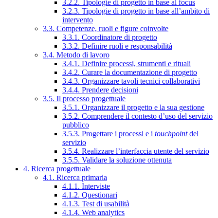
3.2.2. Tipologie di progetto in base al focus
3.2.3. Tipologie di progetto in base all’ambito di
intervento
3.3. Competenze, ruoli e figure coinvolte
3.3.1. Coordinatore di progetto
3.3.2. Definire ruoli e responsabilità
3.4. Metodo di lavoro
3.4.1. Definire processi, strumenti e rituali
3.4.2. Curare la documentazione di progetto
3.4.3. Organizzare tavoli tecnici collaborativi
3.4.4. Prendere decisioni
3.5. Il processo progettuale
3.5.1. Organizzare il progetto e la sua gestione
3.5.2. Comprendere il contesto d’uso del servizio
pubblico
3.5.3. Progettare i processi e i
touchpoint
del
servizio
3.5.4. Realizzare l’interfaccia utente del servizio
3.5.5. Validare la soluzione ottenuta
4. Ricerca progettuale
4.1. Ricerca primaria
4.1.1. Interviste
4.1.2. Questionari
4.1.3. Test di usabilità
4.1.4. Web analytics