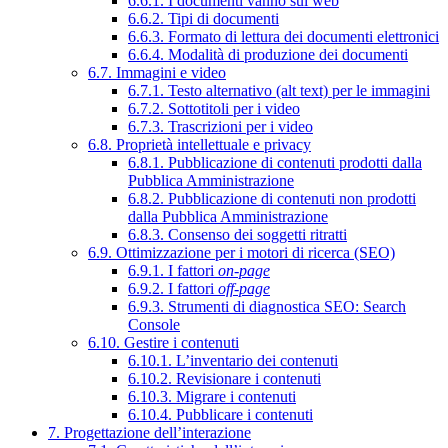
6.6.1. I documenti vanno sul web
6.6.2. Tipi di documenti
6.6.3. Formato di lettura dei documenti elettronici
6.6.4. Modalità di produzione dei documenti
6.7. Immagini e video
6.7.1. Testo alternativo (alt text) per le immagini
6.7.2. Sottotitoli per i video
6.7.3. Trascrizioni per i video
6.8. Proprietà intellettuale e privacy
6.8.1. Pubblicazione di contenuti prodotti dalla
Pubblica Amministrazione
6.8.2. Pubblicazione di contenuti non prodotti
dalla Pubblica Amministrazione
6.8.3. Consenso dei soggetti ritratti
6.9. Ottimizzazione per i motori di ricerca (SEO)
6.9.1. I fattori
on-page
6.9.2. I fattori
off-page
6.9.3. Strumenti di diagnostica SEO: Search
Console
6.10. Gestire i contenuti
6.10.1. L’inventario dei contenuti
6.10.2. Revisionare i contenuti
6.10.3. Migrare i contenuti
6.10.4. Pubblicare i contenuti
7. Progettazione dell’interazione