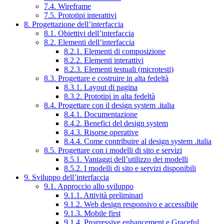
7.4. Wireframe
7.5. Prototipi interattivi
8. Progettazione dell’interfaccia
8.1. Obiettivi dell’interfaccia
8.2. Elementi dell’interfaccia
8.2.1. Elementi di composizione
8.2.2. Elementi interattivi
8.2.3. Elementi testuali (microtesti)
8.3. Progettare e costruire in alta fedeltà
8.3.1. Layout di pagina
8.3.2. Prototipi in alta fedeltà
8.4. Progettare con il design system .italia
8.4.1. Documentazione
8.4.2. Benefici del design system
8.4.3. Risorse operative
8.4.4. Come contribuire al design system .italia
8.5. Progettare con i modelli di sito e servizi
8.5.1. Vantaggi dell’utilizzo dei modelli
8.5.2. I modelli di sito e servizi disponibili
9. Sviluppo dell’interfaccia
9.1. Approccio allo sviluppo
9.1.1. Attività preliminari
9.1.2. Web design responsivo e accessibile
9.1.3. Mobile first
9.1.4. Progressive enhancement e Graceful