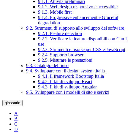
9.1.1. Attività preliminari
9.1.2. Web design responsivo e accessibile
9.1.3. Mobile first
9.1.4. Progressive enhancement e Graceful
degradation
9.2. Strumenti di supporto allo sviluppo del software
9.2.1. Feature detection
9.2.2. Verificare le feature disponibili con Can I
use
9.2.3. Strumenti e risorse per CSS e JavaScript
9.2.4. Supporto browser
9.2.5. Misurare le prestazioni
9.3. Catalogo del riuso
9.4. Sviluppare con il design system .italia
9.4.1. Il framework Bootstrap Italia
9.4.2. Il kit di sviluppo React
9.4.3. Il kit di sviluppo Angular
9.5. Sviluppare con i modelli di sito e servizi
glossario
A
B
C
D