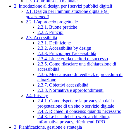
1.3. Contribuisci al manuale
2. Introduzione al design per i servizi pubblici digitali
2.1. Design per l’amministrazione digitale (
e-
government
)
2.2. L’approccio progettuale
2.2.1. Buone pratiche
2.2.2. Principi
2.3. Accessibilità
2.3.1. Definizione
2.3.2. Accessibilità by design
2.3.3. Principi per l’accessibilità
2.3.4. Linee guida e criteri di successo
2.3.5. Come rilasciare una dichiarazione di
accessibilità
2.3.6. Meccanismo di feedback e procedura di
attuazione
2.3.7. Obiettivi accessibilità
2.3.8. Normativa e approfondimenti
2.4. Privacy
2.4.1. Come rispettare la privacy sin dalla
progettazione di un sito o servizio digitale
2.4.2. Richiedi il consenso quando necessario
2.4.3. Le basi del sito web: architettura,
informativa privacy, riferimenti DPO
3. Pianificazione, gestione e strategia