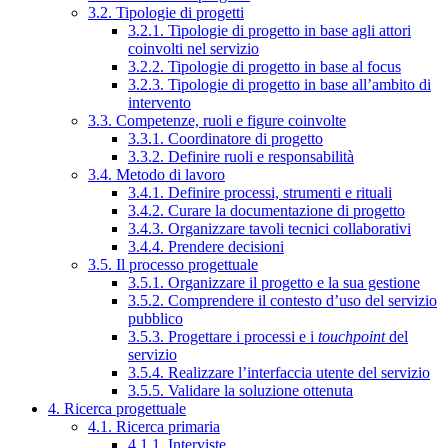
3.2. Tipologie di progetti
3.2.1. Tipologie di progetto in base agli attori
coinvolti nel servizio
3.2.2. Tipologie di progetto in base al focus
3.2.3. Tipologie di progetto in base all’ambito di
intervento
3.3. Competenze, ruoli e figure coinvolte
3.3.1. Coordinatore di progetto
3.3.2. Definire ruoli e responsabilità
3.4. Metodo di lavoro
3.4.1. Definire processi, strumenti e rituali
3.4.2. Curare la documentazione di progetto
3.4.3. Organizzare tavoli tecnici collaborativi
3.4.4. Prendere decisioni
3.5. Il processo progettuale
3.5.1. Organizzare il progetto e la sua gestione
3.5.2. Comprendere il contesto d’uso del servizio
pubblico
3.5.3. Progettare i processi e i
touchpoint
del
servizio
3.5.4. Realizzare l’interfaccia utente del servizio
3.5.5. Validare la soluzione ottenuta
4. Ricerca progettuale
4.1. Ricerca primaria
4.1.1. Interviste