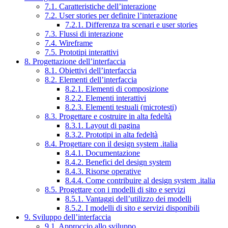
7.1. Caratteristiche dell’interazione
7.2. User stories per definire l’interazione
7.2.1. Differenza tra scenari e user stories
7.3. Flussi di interazione
7.4. Wireframe
7.5. Prototipi interattivi
8. Progettazione dell’interfaccia
8.1. Obiettivi dell’interfaccia
8.2. Elementi dell’interfaccia
8.2.1. Elementi di composizione
8.2.2. Elementi interattivi
8.2.3. Elementi testuali (microtesti)
8.3. Progettare e costruire in alta fedeltà
8.3.1. Layout di pagina
8.3.2. Prototipi in alta fedeltà
8.4. Progettare con il design system .italia
8.4.1. Documentazione
8.4.2. Benefici del design system
8.4.3. Risorse operative
8.4.4. Come contribuire al design system .italia
8.5. Progettare con i modelli di sito e servizi
8.5.1. Vantaggi dell’utilizzo dei modelli
8.5.2. I modelli di sito e servizi disponibili
9. Sviluppo dell’interfaccia
9.1. Approccio allo sviluppo