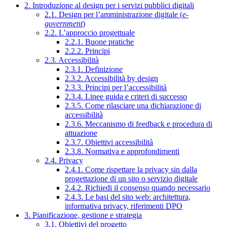
2. Introduzione al design per i servizi pubblici digitali
2.1. Design per l’amministrazione digitale (
e-
government
)
2.2. L’approccio progettuale
2.2.1. Buone pratiche
2.2.2. Principi
2.3. Accessibilità
2.3.1. Definizione
2.3.2. Accessibilità by design
2.3.3. Principi per l’accessibilità
2.3.4. Linee guida e criteri di successo
2.3.5. Come rilasciare una dichiarazione di
accessibilità
2.3.6. Meccanismo di feedback e procedura di
attuazione
2.3.7. Obiettivi accessibilità
2.3.8. Normativa e approfondimenti
2.4. Privacy
2.4.1. Come rispettare la privacy sin dalla
progettazione di un sito o servizio digitale
2.4.2. Richiedi il consenso quando necessario
2.4.3. Le basi del sito web: architettura,
informativa privacy, riferimenti DPO
3. Pianificazione, gestione e strategia
3.1. Obiettivi del progetto