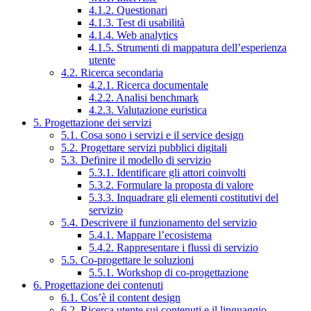
4.1.2. Questionari
4.1.3. Test di usabilità
4.1.4. Web analytics
4.1.5. Strumenti di mappatura dell’esperienza
utente
4.2. Ricerca secondaria
4.2.1. Ricerca documentale
4.2.2. Analisi benchmark
4.2.3. Valutazione euristica
5. Progettazione dei servizi
5.1. Cosa sono i servizi e il service design
5.2. Progettare servizi pubblici digitali
5.3. Definire il modello di servizio
5.3.1. Identificare gli attori coinvolti
5.3.2. Formulare la proposta di valore
5.3.3. Inquadrare gli elementi costitutivi del
servizio
5.4. Descrivere il funzionamento del servizio
5.4.1. Mappare l’ecosistema
5.4.2. Rappresentare i flussi di servizio
5.5. Co-progettare le soluzioni
5.5.1. Workshop di co-progettazione
6. Progettazione dei contenuti
6.1. Cos’è il content design
6.2. Ricerca utente sui contenuti e il linguaggio