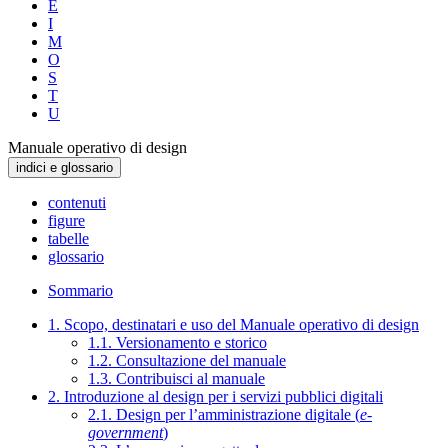
E
I
M
O
S
T
U
Manuale operativo di design
indici e glossario
contenuti
figure
tabelle
glossario
Sommario
1. Scopo, destinatari e uso del Manuale operativo di design
1.1. Versionamento e storico
1.2. Consultazione del manuale
1.3. Contribuisci al manuale
2. Introduzione al design per i servizi pubblici digitali
2.1. Design per l’amministrazione digitale (
e-
government
)