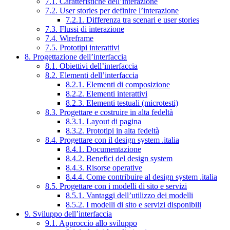
7.1. Caratteristiche dell’interazione
7.2. User stories per definire l’interazione
7.2.1. Differenza tra scenari e user stories
7.3. Flussi di interazione
7.4. Wireframe
7.5. Prototipi interattivi
8. Progettazione dell’interfaccia
8.1. Obiettivi dell’interfaccia
8.2. Elementi dell’interfaccia
8.2.1. Elementi di composizione
8.2.2. Elementi interattivi
8.2.3. Elementi testuali (microtesti)
8.3. Progettare e costruire in alta fedeltà
8.3.1. Layout di pagina
8.3.2. Prototipi in alta fedeltà
8.4. Progettare con il design system .italia
8.4.1. Documentazione
8.4.2. Benefici del design system
8.4.3. Risorse operative
8.4.4. Come contribuire al design system .italia
8.5. Progettare con i modelli di sito e servizi
8.5.1. Vantaggi dell’utilizzo dei modelli
8.5.2. I modelli di sito e servizi disponibili
9. Sviluppo dell’interfaccia
9.1. Approccio allo sviluppo