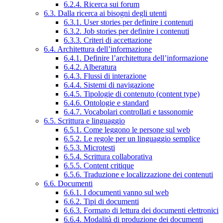
6.2.4. Ricerca sui forum
6.3. Dalla ricerca ai bisogni degli utenti
6.3.1. User stories per definire i contenuti
6.3.2. Job stories per definire i contenuti
6.3.3. Criteri di accettazione
6.4. Architettura dell’informazione
6.4.1. Definire l’architettura dell’informazione
6.4.2. Alberatura
6.4.3. Flussi di interazione
6.4.4. Sistemi di navigazione
6.4.5. Tipologie di contenuto (content type)
6.4.6. Ontologie e standard
6.4.7. Vocabolari controllati e tassonomie
6.5. Scrittura e linguaggio
6.5.1. Come leggono le persone sul web
6.5.2. Le regole per un linguaggio semplice
6.5.3. Microtesti
6.5.4. Scrittura collaborativa
6.5.5. Content critique
6.5.6. Traduzione e localizzazione dei contenuti
6.6. Documenti
6.6.1. I documenti vanno sul web
6.6.2. Tipi di documenti
6.6.3. Formato di lettura dei documenti elettronici
6.6.4. Modalità di produzione dei documenti