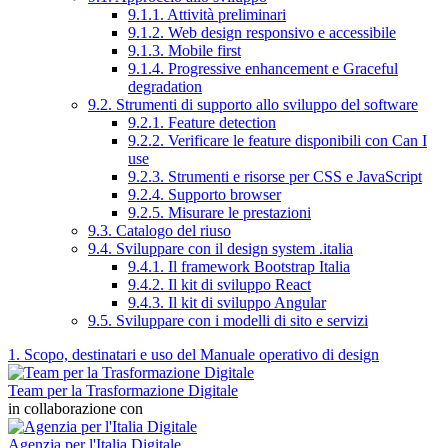
9.1.1. Attività preliminari
9.1.2. Web design responsivo e accessibile
9.1.3. Mobile first
9.1.4. Progressive enhancement e Graceful
degradation
9.2. Strumenti di supporto allo sviluppo del software
9.2.1. Feature detection
9.2.2. Verificare le feature disponibili con Can I
use
9.2.3. Strumenti e risorse per CSS e JavaScript
9.2.4. Supporto browser
9.2.5. Misurare le prestazioni
9.3. Catalogo del riuso
9.4. Sviluppare con il design system .italia
9.4.1. Il framework Bootstrap Italia
9.4.2. Il kit di sviluppo React
9.4.3. Il kit di sviluppo Angular
9.5. Sviluppare con i modelli di sito e servizi
1. Scopo, destinatari e uso del Manuale operativo di design
Team per la Trasformazione Digitale
in collaborazione con
Agenzia per l'Italia Digitale