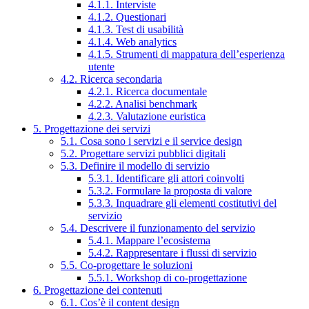
4.1.1. Interviste
4.1.2. Questionari
4.1.3. Test di usabilità
4.1.4. Web analytics
4.1.5. Strumenti di mappatura dell’esperienza
utente
4.2. Ricerca secondaria
4.2.1. Ricerca documentale
4.2.2. Analisi benchmark
4.2.3. Valutazione euristica
5. Progettazione dei servizi
5.1. Cosa sono i servizi e il service design
5.2. Progettare servizi pubblici digitali
5.3. Definire il modello di servizio
5.3.1. Identificare gli attori coinvolti
5.3.2. Formulare la proposta di valore
5.3.3. Inquadrare gli elementi costitutivi del
servizio
5.4. Descrivere il funzionamento del servizio
5.4.1. Mappare l’ecosistema
5.4.2. Rappresentare i flussi di servizio
5.5. Co-progettare le soluzioni
5.5.1. Workshop di co-progettazione
6. Progettazione dei contenuti
6.1. Cos’è il content design