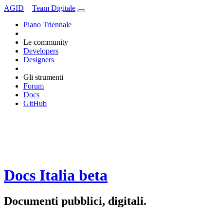
AGID
+
Team Digitale
Piano Triennale
Le community
Developers
Designers
Gli strumenti
Forum
Docs
GitHub
Docs Italia
beta
Documenti pubblici, digitali.