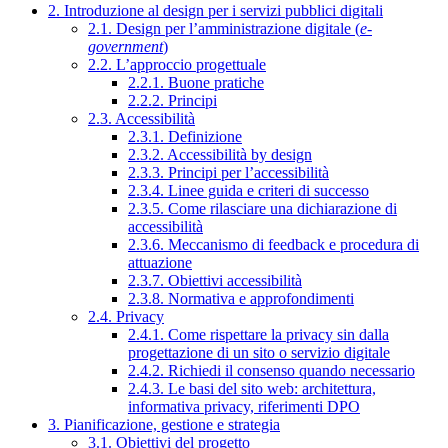
2. Introduzione al design per i servizi pubblici digitali
2.1. Design per l’amministrazione digitale (
e-
government
)
2.2. L’approccio progettuale
2.2.1. Buone pratiche
2.2.2. Principi
2.3. Accessibilità
2.3.1. Definizione
2.3.2. Accessibilità by design
2.3.3. Principi per l’accessibilità
2.3.4. Linee guida e criteri di successo
2.3.5. Come rilasciare una dichiarazione di
accessibilità
2.3.6. Meccanismo di feedback e procedura di
attuazione
2.3.7. Obiettivi accessibilità
2.3.8. Normativa e approfondimenti
2.4. Privacy
2.4.1. Come rispettare la privacy sin dalla
progettazione di un sito o servizio digitale
2.4.2. Richiedi il consenso quando necessario
2.4.3. Le basi del sito web: architettura,
informativa privacy, riferimenti DPO
3. Pianificazione, gestione e strategia
3.1. Obiettivi del progetto