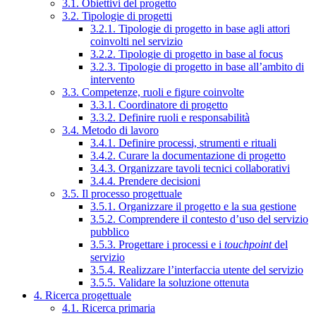
3.1. Obiettivi del progetto
3.2. Tipologie di progetti
3.2.1. Tipologie di progetto in base agli attori
coinvolti nel servizio
3.2.2. Tipologie di progetto in base al focus
3.2.3. Tipologie di progetto in base all’ambito di
intervento
3.3. Competenze, ruoli e figure coinvolte
3.3.1. Coordinatore di progetto
3.3.2. Definire ruoli e responsabilità
3.4. Metodo di lavoro
3.4.1. Definire processi, strumenti e rituali
3.4.2. Curare la documentazione di progetto
3.4.3. Organizzare tavoli tecnici collaborativi
3.4.4. Prendere decisioni
3.5. Il processo progettuale
3.5.1. Organizzare il progetto e la sua gestione
3.5.2. Comprendere il contesto d’uso del servizio
pubblico
3.5.3. Progettare i processi e i
touchpoint
del
servizio
3.5.4. Realizzare l’interfaccia utente del servizio
3.5.5. Validare la soluzione ottenuta
4. Ricerca progettuale
4.1. Ricerca primaria