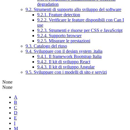
degradation
9.2. Strumenti di supporto allo sviluppo del software
9.2.1. Feature detection
9.2.2. Verificare le feature disponibili con Can I
use
9.2.3. Strumenti e risorse per CSS e JavaScript
9.2.4. Supporto browser
9.2.5. Misurare le prestazioni
9.3. Catalogo del riuso
9.4. Sviluppare con il design system .italia
9.4.1. Il framework Bootstrap Italia
9.4.2. Il kit di sviluppo React
9.4.3. Il kit di sviluppo Angular
9.5. Sviluppare con i modelli di sito e servizi
None
None
A
B
C
D
E
I
M