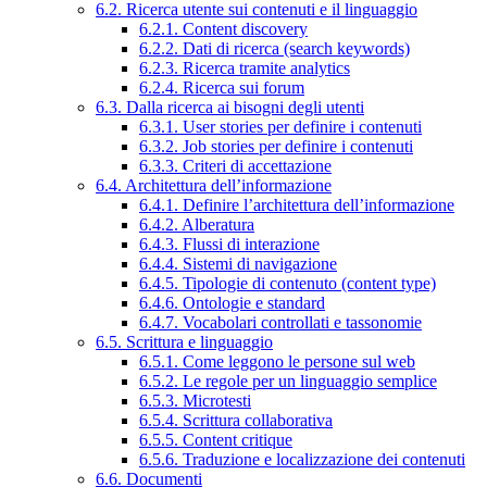
6.2. Ricerca utente sui contenuti e il linguaggio
6.2.1. Content discovery
6.2.2. Dati di ricerca (search keywords)
6.2.3. Ricerca tramite analytics
6.2.4. Ricerca sui forum
6.3. Dalla ricerca ai bisogni degli utenti
6.3.1. User stories per definire i contenuti
6.3.2. Job stories per definire i contenuti
6.3.3. Criteri di accettazione
6.4. Architettura dell’informazione
6.4.1. Definire l’architettura dell’informazione
6.4.2. Alberatura
6.4.3. Flussi di interazione
6.4.4. Sistemi di navigazione
6.4.5. Tipologie di contenuto (content type)
6.4.6. Ontologie e standard
6.4.7. Vocabolari controllati e tassonomie
6.5. Scrittura e linguaggio
6.5.1. Come leggono le persone sul web
6.5.2. Le regole per un linguaggio semplice
6.5.3. Microtesti
6.5.4. Scrittura collaborativa
6.5.5. Content critique
6.5.6. Traduzione e localizzazione dei contenuti
6.6. Documenti