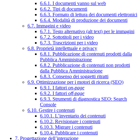
6.6.1. I documenti vanno sul web
6.6.2. Tipi di documenti
6.6.3. Formato di lettura dei documenti elettronici
6.6.4. Modalità di produzione dei documenti
6.7. Immagini e video
6.7.1. Testo alternativo (alt text) per le immagini
6.7.2. Sottotitoli per i video
6.7.3. Trascrizioni per i video
6.8. Proprietà intellettuale e privacy
6.8.1. Pubblicazione di contenuti prodotti dalla
Pubblica Amministrazione
6.8.2. Pubblicazione di contenuti non prodotti
dalla Pubblica Amministrazione
6.8.3. Consenso dei soggetti ritratti
6.9. Ottimizzazione per i motori di ricerca (SEO)
6.9.1. I fattori
on-page
6.9.2. I fattori
off-page
6.9.3. Strumenti di diagnostica SEO: Search
Console
6.10. Gestire i contenuti
6.10.1. L’inventario dei contenuti
6.10.2. Revisionare i contenuti
6.10.3. Migrare i contenuti
6.10.4. Pubblicare i contenuti
7. Progettazione dell’interazione