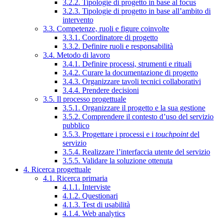
3.2.2. Tipologie di progetto in base al focus
3.2.3. Tipologie di progetto in base all’ambito di
intervento
3.3. Competenze, ruoli e figure coinvolte
3.3.1. Coordinatore di progetto
3.3.2. Definire ruoli e responsabilità
3.4. Metodo di lavoro
3.4.1. Definire processi, strumenti e rituali
3.4.2. Curare la documentazione di progetto
3.4.3. Organizzare tavoli tecnici collaborativi
3.4.4. Prendere decisioni
3.5. Il processo progettuale
3.5.1. Organizzare il progetto e la sua gestione
3.5.2. Comprendere il contesto d’uso del servizio
pubblico
3.5.3. Progettare i processi e i
touchpoint
del
servizio
3.5.4. Realizzare l’interfaccia utente del servizio
3.5.5. Validare la soluzione ottenuta
4. Ricerca progettuale
4.1. Ricerca primaria
4.1.1. Interviste
4.1.2. Questionari
4.1.3. Test di usabilità
4.1.4. Web analytics