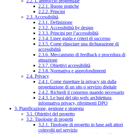
2.2. L’approccio progettuale
2.2.1. Buone pratiche
2.2.2. Principi
2.3. Accessibilità
2.3.1. Definizione
2.3.2. Accessibilità by design
2.3.3. Principi per l’accessibilità
2.3.4. Linee guida e criteri di successo
2.3.5. Come rilasciare una dichiarazione di
accessibilità
2.3.6. Meccanismo di feedback e procedura di
attuazione
2.3.7. Obiettivi accessibilità
2.3.8. Normativa e approfondimenti
2.4. Privacy
2.4.1. Come rispettare la privacy sin dalla
progettazione di un sito o servizio digitale
2.4.2. Richiedi il consenso quando necessario
2.4.3. Le basi del sito web: architettura,
informativa privacy, riferimenti DPO
3. Pianificazione, gestione e strategia
3.1. Obiettivi del progetto
3.2. Tipologie di progetti
3.2.1. Tipologie di progetto in base agli attori
coinvolti nel servizio