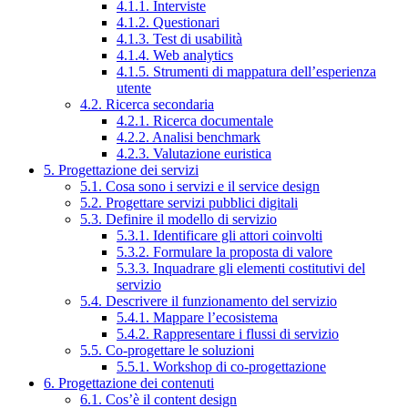
4.1.1. Interviste
4.1.2. Questionari
4.1.3. Test di usabilità
4.1.4. Web analytics
4.1.5. Strumenti di mappatura dell’esperienza
utente
4.2. Ricerca secondaria
4.2.1. Ricerca documentale
4.2.2. Analisi benchmark
4.2.3. Valutazione euristica
5. Progettazione dei servizi
5.1. Cosa sono i servizi e il service design
5.2. Progettare servizi pubblici digitali
5.3. Definire il modello di servizio
5.3.1. Identificare gli attori coinvolti
5.3.2. Formulare la proposta di valore
5.3.3. Inquadrare gli elementi costitutivi del
servizio
5.4. Descrivere il funzionamento del servizio
5.4.1. Mappare l’ecosistema
5.4.2. Rappresentare i flussi di servizio
5.5. Co-progettare le soluzioni
5.5.1. Workshop di co-progettazione
6. Progettazione dei contenuti
6.1. Cos’è il content design