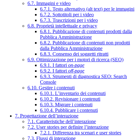
6.7. Immagini e video
6.7.1. Testo alternativo (alt text) per le immagini
6.7.2. Sottotitoli per i video
6.7.3. Trascrizioni per i video
6.8. Proprietà intellettuale e privacy
6.8.1. Pubblicazione di contenuti prodotti dalla
Pubblica Amministrazione
6.8.2. Pubblicazione di contenuti non prodotti
dalla Pubblica Amministrazione
6.8.3. Consenso dei soggetti ritratti
6.9. Ottimizzazione per i motori di ricerca (SEO)
6.9.1. I fattori
on-page
6.9.2. I fattori
off-page
6.9.3. Strumenti di diagnostica SEO: Search
Console
6.10. Gestire i contenuti
6.10.1. L’inventario dei contenuti
6.10.2. Revisionare i contenuti
6.10.3. Migrare i contenuti
6.10.4. Pubblicare i contenuti
7. Progettazione dell’interazione
7.1. Caratteristiche dell’interazione
7.2. User stories per definire l’interazione
7.2.1. Differenza tra scenari e user stories
7.3. Flussi di interazione