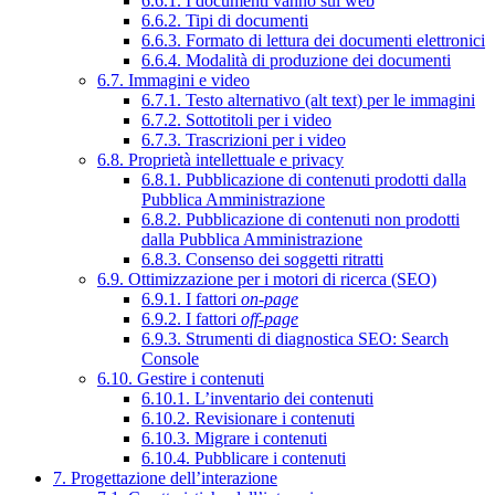
6.6.1. I documenti vanno sul web
6.6.2. Tipi di documenti
6.6.3. Formato di lettura dei documenti elettronici
6.6.4. Modalità di produzione dei documenti
6.7. Immagini e video
6.7.1. Testo alternativo (alt text) per le immagini
6.7.2. Sottotitoli per i video
6.7.3. Trascrizioni per i video
6.8. Proprietà intellettuale e privacy
6.8.1. Pubblicazione di contenuti prodotti dalla
Pubblica Amministrazione
6.8.2. Pubblicazione di contenuti non prodotti
dalla Pubblica Amministrazione
6.8.3. Consenso dei soggetti ritratti
6.9. Ottimizzazione per i motori di ricerca (SEO)
6.9.1. I fattori
on-page
6.9.2. I fattori
off-page
6.9.3. Strumenti di diagnostica SEO: Search
Console
6.10. Gestire i contenuti
6.10.1. L’inventario dei contenuti
6.10.2. Revisionare i contenuti
6.10.3. Migrare i contenuti
6.10.4. Pubblicare i contenuti
7. Progettazione dell’interazione