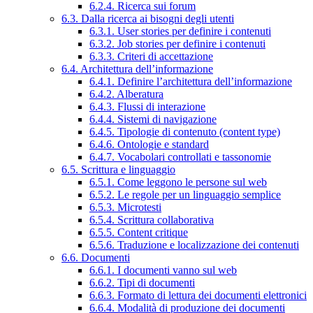
6.2.4. Ricerca sui forum
6.3. Dalla ricerca ai bisogni degli utenti
6.3.1. User stories per definire i contenuti
6.3.2. Job stories per definire i contenuti
6.3.3. Criteri di accettazione
6.4. Architettura dell’informazione
6.4.1. Definire l’architettura dell’informazione
6.4.2. Alberatura
6.4.3. Flussi di interazione
6.4.4. Sistemi di navigazione
6.4.5. Tipologie di contenuto (content type)
6.4.6. Ontologie e standard
6.4.7. Vocabolari controllati e tassonomie
6.5. Scrittura e linguaggio
6.5.1. Come leggono le persone sul web
6.5.2. Le regole per un linguaggio semplice
6.5.3. Microtesti
6.5.4. Scrittura collaborativa
6.5.5. Content critique
6.5.6. Traduzione e localizzazione dei contenuti
6.6. Documenti
6.6.1. I documenti vanno sul web
6.6.2. Tipi di documenti
6.6.3. Formato di lettura dei documenti elettronici
6.6.4. Modalità di produzione dei documenti