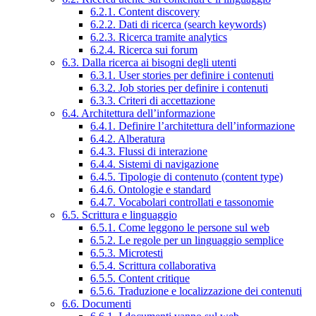
6.2.1. Content discovery
6.2.2. Dati di ricerca (search keywords)
6.2.3. Ricerca tramite analytics
6.2.4. Ricerca sui forum
6.3. Dalla ricerca ai bisogni degli utenti
6.3.1. User stories per definire i contenuti
6.3.2. Job stories per definire i contenuti
6.3.3. Criteri di accettazione
6.4. Architettura dell’informazione
6.4.1. Definire l’architettura dell’informazione
6.4.2. Alberatura
6.4.3. Flussi di interazione
6.4.4. Sistemi di navigazione
6.4.5. Tipologie di contenuto (content type)
6.4.6. Ontologie e standard
6.4.7. Vocabolari controllati e tassonomie
6.5. Scrittura e linguaggio
6.5.1. Come leggono le persone sul web
6.5.2. Le regole per un linguaggio semplice
6.5.3. Microtesti
6.5.4. Scrittura collaborativa
6.5.5. Content critique
6.5.6. Traduzione e localizzazione dei contenuti
6.6. Documenti