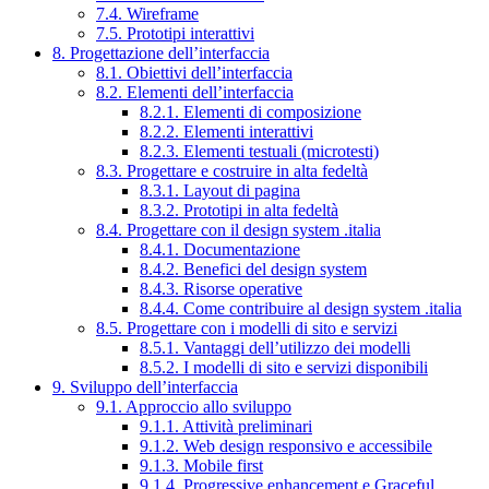
7.4. Wireframe
7.5. Prototipi interattivi
8. Progettazione dell’interfaccia
8.1. Obiettivi dell’interfaccia
8.2. Elementi dell’interfaccia
8.2.1. Elementi di composizione
8.2.2. Elementi interattivi
8.2.3. Elementi testuali (microtesti)
8.3. Progettare e costruire in alta fedeltà
8.3.1. Layout di pagina
8.3.2. Prototipi in alta fedeltà
8.4. Progettare con il design system .italia
8.4.1. Documentazione
8.4.2. Benefici del design system
8.4.3. Risorse operative
8.4.4. Come contribuire al design system .italia
8.5. Progettare con i modelli di sito e servizi
8.5.1. Vantaggi dell’utilizzo dei modelli
8.5.2. I modelli di sito e servizi disponibili
9. Sviluppo dell’interfaccia
9.1. Approccio allo sviluppo
9.1.1. Attività preliminari
9.1.2. Web design responsivo e accessibile
9.1.3. Mobile first
9.1.4. Progressive enhancement e Graceful