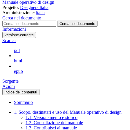
Manuale operativo di design
Progetto:
Designers Italia
Amministrazione:
italia
Cerca nel documento
Cerca nel documento
Informazioni
versione-corrente
Scarica
pdf
html
epub
Sorgente
Azioni
indice dei contenuti
Sommario
1. Scopo, destinatari e uso del Manuale operativo di design
1.1. Versionamento e storico
1.2. Consultazione del manuale
1.3. Contribuisci al manuale