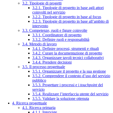
3.2. Tipologie di progetti
3.2.1. Tipologie di progetto in base agli attori
coinvolti nel servizio
3.2.2. Tipologie di progetto in base al focus
3.2.3. Tipologie di progetto in base all’ambito di
intervento
3.3. Competenze, ruoli e figure coinvolte
3.3.1. Coordinatore di progetto
3.3.2. Definire ruoli e responsabilità
3.4. Metodo di lavoro
3.4.1. Definire processi, strumenti e rituali
3.4.2. Curare la documentazione di progetto
3.4.3. Organizzare tavoli tecnici collaborativi
3.4.4. Prendere decisioni
3.5. Il processo progettuale
3.5.1. Organizzare il progetto e la sua gestione
3.5.2. Comprendere il contesto d’uso del servizio
pubblico
3.5.3. Progettare i processi e i
touchpoint
del
servizio
3.5.4. Realizzare l’interfaccia utente del servizio
3.5.5. Validare la soluzione ottenuta
4. Ricerca progettuale
4.1. Ricerca primaria
4.1.1. Interviste