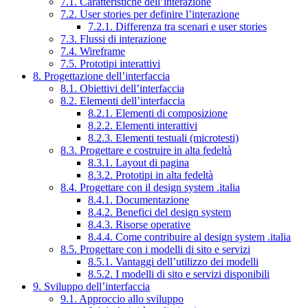
7.1. Caratteristiche dell’interazione
7.2. User stories per definire l’interazione
7.2.1. Differenza tra scenari e user stories
7.3. Flussi di interazione
7.4. Wireframe
7.5. Prototipi interattivi
8. Progettazione dell’interfaccia
8.1. Obiettivi dell’interfaccia
8.2. Elementi dell’interfaccia
8.2.1. Elementi di composizione
8.2.2. Elementi interattivi
8.2.3. Elementi testuali (microtesti)
8.3. Progettare e costruire in alta fedeltà
8.3.1. Layout di pagina
8.3.2. Prototipi in alta fedeltà
8.4. Progettare con il design system .italia
8.4.1. Documentazione
8.4.2. Benefici del design system
8.4.3. Risorse operative
8.4.4. Come contribuire al design system .italia
8.5. Progettare con i modelli di sito e servizi
8.5.1. Vantaggi dell’utilizzo dei modelli
8.5.2. I modelli di sito e servizi disponibili
9. Sviluppo dell’interfaccia
9.1. Approccio allo sviluppo