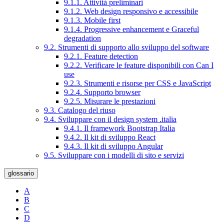
9.1.1. Attività preliminari
9.1.2. Web design responsivo e accessibile
9.1.3. Mobile first
9.1.4. Progressive enhancement e Graceful
degradation
9.2. Strumenti di supporto allo sviluppo del software
9.2.1. Feature detection
9.2.2. Verificare le feature disponibili con Can I
use
9.2.3. Strumenti e risorse per CSS e JavaScript
9.2.4. Supporto browser
9.2.5. Misurare le prestazioni
9.3. Catalogo del riuso
9.4. Sviluppare con il design system .italia
9.4.1. Il framework Bootstrap Italia
9.4.2. Il kit di sviluppo React
9.4.3. Il kit di sviluppo Angular
9.5. Sviluppare con i modelli di sito e servizi
glossario
A
B
C
D