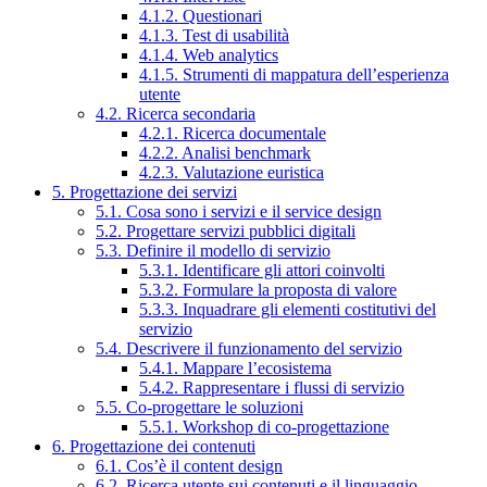
4.1.2. Questionari
4.1.3. Test di usabilità
4.1.4. Web analytics
4.1.5. Strumenti di mappatura dell’esperienza
utente
4.2. Ricerca secondaria
4.2.1. Ricerca documentale
4.2.2. Analisi benchmark
4.2.3. Valutazione euristica
5. Progettazione dei servizi
5.1. Cosa sono i servizi e il service design
5.2. Progettare servizi pubblici digitali
5.3. Definire il modello di servizio
5.3.1. Identificare gli attori coinvolti
5.3.2. Formulare la proposta di valore
5.3.3. Inquadrare gli elementi costitutivi del
servizio
5.4. Descrivere il funzionamento del servizio
5.4.1. Mappare l’ecosistema
5.4.2. Rappresentare i flussi di servizio
5.5. Co-progettare le soluzioni
5.5.1. Workshop di co-progettazione
6. Progettazione dei contenuti
6.1. Cos’è il content design
6.2. Ricerca utente sui contenuti e il linguaggio