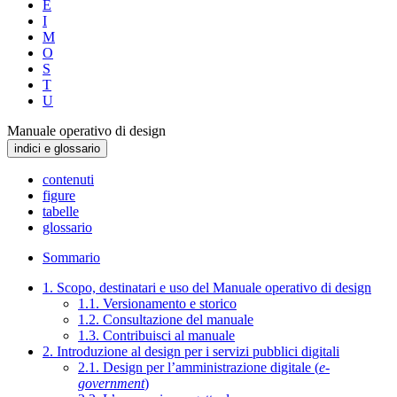
E
I
M
O
S
T
U
Manuale operativo di design
indici e glossario
contenuti
figure
tabelle
glossario
Sommario
1. Scopo, destinatari e uso del Manuale operativo di design
1.1. Versionamento e storico
1.2. Consultazione del manuale
1.3. Contribuisci al manuale
2. Introduzione al design per i servizi pubblici digitali
2.1. Design per l’amministrazione digitale (
e-
government
)