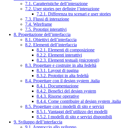
7.1. Caratteristiche dell’interazione
7.2. User stories per definire l’interazione
7.2.1. Differenza tra scenari e user stories
7.3. Flussi di interazione
7.4. Wireframe
7.5. Prototipi interattivi
8. Progettazione dell’interfaccia
8.1. Obiettivi dell’interfaccia
8.2. Elementi dell’interfaccia
8.2.1. Elementi di composizione
8.2.2. Elementi interattivi
8.2.3. Elementi testuali (microtesti)
8.3. Progettare e costruire in alta fedeltà
8.3.1. Layout di pagina
8.3.2. Prototipi in alta fedeltà
8.4. Progettare con il design system .italia
8.4.1. Documentazione
8.4.2. Benefici del design system
8.4.3. Risorse operative
8.4.4. Come contribuire al design system .italia
8.5. Progettare con i modelli di sito e servizi
8.5.1. Vantaggi dell’utilizzo dei modelli
8.5.2. I modelli di sito e servizi disponibili
9. Sviluppo dell’interfaccia
9.1. Approccio allo sviluppo