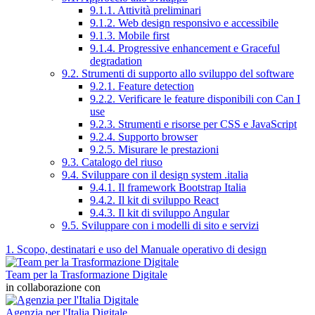
9.1.1. Attività preliminari
9.1.2. Web design responsivo e accessibile
9.1.3. Mobile first
9.1.4. Progressive enhancement e Graceful
degradation
9.2. Strumenti di supporto allo sviluppo del software
9.2.1. Feature detection
9.2.2. Verificare le feature disponibili con Can I
use
9.2.3. Strumenti e risorse per CSS e JavaScript
9.2.4. Supporto browser
9.2.5. Misurare le prestazioni
9.3. Catalogo del riuso
9.4. Sviluppare con il design system .italia
9.4.1. Il framework Bootstrap Italia
9.4.2. Il kit di sviluppo React
9.4.3. Il kit di sviluppo Angular
9.5. Sviluppare con i modelli di sito e servizi
1. Scopo, destinatari e uso del Manuale operativo di design
Team per la Trasformazione Digitale
in collaborazione con
Agenzia per l'Italia Digitale