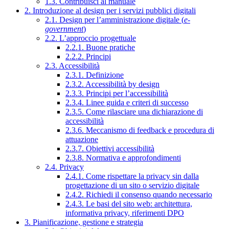
1.3. Contribuisci al manuale
2. Introduzione al design per i servizi pubblici digitali
2.1. Design per l’amministrazione digitale (
e-
government
)
2.2. L’approccio progettuale
2.2.1. Buone pratiche
2.2.2. Principi
2.3. Accessibilità
2.3.1. Definizione
2.3.2. Accessibilità by design
2.3.3. Principi per l’accessibilità
2.3.4. Linee guida e criteri di successo
2.3.5. Come rilasciare una dichiarazione di
accessibilità
2.3.6. Meccanismo di feedback e procedura di
attuazione
2.3.7. Obiettivi accessibilità
2.3.8. Normativa e approfondimenti
2.4. Privacy
2.4.1. Come rispettare la privacy sin dalla
progettazione di un sito o servizio digitale
2.4.2. Richiedi il consenso quando necessario
2.4.3. Le basi del sito web: architettura,
informativa privacy, riferimenti DPO
3. Pianificazione, gestione e strategia