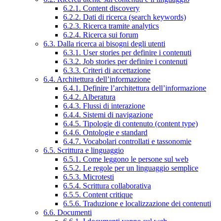
6.2.1. Content discovery
6.2.2. Dati di ricerca (search keywords)
6.2.3. Ricerca tramite analytics
6.2.4. Ricerca sui forum
6.3. Dalla ricerca ai bisogni degli utenti
6.3.1. User stories per definire i contenuti
6.3.2. Job stories per definire i contenuti
6.3.3. Criteri di accettazione
6.4. Architettura dell’informazione
6.4.1. Definire l’architettura dell’informazione
6.4.2. Alberatura
6.4.3. Flussi di interazione
6.4.4. Sistemi di navigazione
6.4.5. Tipologie di contenuto (content type)
6.4.6. Ontologie e standard
6.4.7. Vocabolari controllati e tassonomie
6.5. Scrittura e linguaggio
6.5.1. Come leggono le persone sul web
6.5.2. Le regole per un linguaggio semplice
6.5.3. Microtesti
6.5.4. Scrittura collaborativa
6.5.5. Content critique
6.5.6. Traduzione e localizzazione dei contenuti
6.6. Documenti