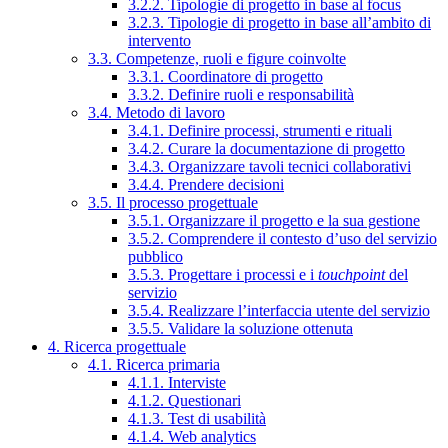
3.2.2. Tipologie di progetto in base al focus
3.2.3. Tipologie di progetto in base all’ambito di
intervento
3.3. Competenze, ruoli e figure coinvolte
3.3.1. Coordinatore di progetto
3.3.2. Definire ruoli e responsabilità
3.4. Metodo di lavoro
3.4.1. Definire processi, strumenti e rituali
3.4.2. Curare la documentazione di progetto
3.4.3. Organizzare tavoli tecnici collaborativi
3.4.4. Prendere decisioni
3.5. Il processo progettuale
3.5.1. Organizzare il progetto e la sua gestione
3.5.2. Comprendere il contesto d’uso del servizio
pubblico
3.5.3. Progettare i processi e i
touchpoint
del
servizio
3.5.4. Realizzare l’interfaccia utente del servizio
3.5.5. Validare la soluzione ottenuta
4. Ricerca progettuale
4.1. Ricerca primaria
4.1.1. Interviste
4.1.2. Questionari
4.1.3. Test di usabilità
4.1.4. Web analytics