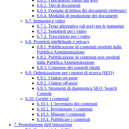
6.6.1. I documenti vanno sul web
6.6.2. Tipi di documenti
6.6.3. Formato di lettura dei documenti elettronici
6.6.4. Modalità di produzione dei documenti
6.7. Immagini e video
6.7.1. Testo alternativo (alt text) per le immagini
6.7.2. Sottotitoli per i video
6.7.3. Trascrizioni per i video
6.8. Proprietà intellettuale e privacy
6.8.1. Pubblicazione di contenuti prodotti dalla
Pubblica Amministrazione
6.8.2. Pubblicazione di contenuti non prodotti
dalla Pubblica Amministrazione
6.8.3. Consenso dei soggetti ritratti
6.9. Ottimizzazione per i motori di ricerca (SEO)
6.9.1. I fattori
on-page
6.9.2. I fattori
off-page
6.9.3. Strumenti di diagnostica SEO: Search
Console
6.10. Gestire i contenuti
6.10.1. L’inventario dei contenuti
6.10.2. Revisionare i contenuti
6.10.3. Migrare i contenuti
6.10.4. Pubblicare i contenuti
7. Progettazione dell’interazione