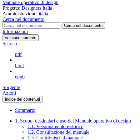
Manuale operativo di design
Progetto:
Designers Italia
Amministrazione:
italia
Cerca nel documento
Cerca nel documento
Informazioni
versione-corrente
Scarica
pdf
html
epub
Sorgente
Azioni
indice dei contenuti
Sommario
1. Scopo, destinatari e uso del Manuale operativo di design
1.1. Versionamento e storico
1.2. Consultazione del manuale
1.3. Contribuisci al manuale