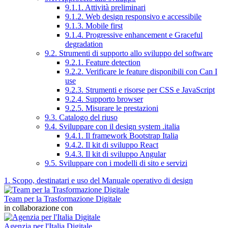
9.1.1. Attività preliminari
9.1.2. Web design responsivo e accessibile
9.1.3. Mobile first
9.1.4. Progressive enhancement e Graceful
degradation
9.2. Strumenti di supporto allo sviluppo del software
9.2.1. Feature detection
9.2.2. Verificare le feature disponibili con Can I
use
9.2.3. Strumenti e risorse per CSS e JavaScript
9.2.4. Supporto browser
9.2.5. Misurare le prestazioni
9.3. Catalogo del riuso
9.4. Sviluppare con il design system .italia
9.4.1. Il framework Bootstrap Italia
9.4.2. Il kit di sviluppo React
9.4.3. Il kit di sviluppo Angular
9.5. Sviluppare con i modelli di sito e servizi
1. Scopo, destinatari e uso del Manuale operativo di design
Team per la Trasformazione Digitale
in collaborazione con
Agenzia per l'Italia Digitale