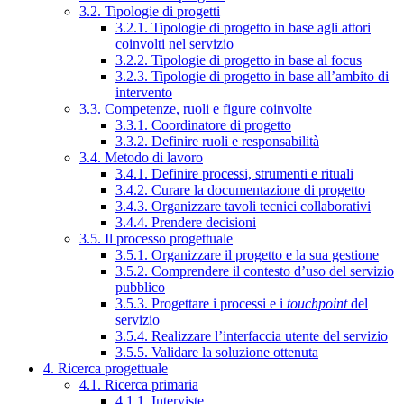
3.2. Tipologie di progetti
3.2.1. Tipologie di progetto in base agli attori
coinvolti nel servizio
3.2.2. Tipologie di progetto in base al focus
3.2.3. Tipologie di progetto in base all’ambito di
intervento
3.3. Competenze, ruoli e figure coinvolte
3.3.1. Coordinatore di progetto
3.3.2. Definire ruoli e responsabilità
3.4. Metodo di lavoro
3.4.1. Definire processi, strumenti e rituali
3.4.2. Curare la documentazione di progetto
3.4.3. Organizzare tavoli tecnici collaborativi
3.4.4. Prendere decisioni
3.5. Il processo progettuale
3.5.1. Organizzare il progetto e la sua gestione
3.5.2. Comprendere il contesto d’uso del servizio
pubblico
3.5.3. Progettare i processi e i
touchpoint
del
servizio
3.5.4. Realizzare l’interfaccia utente del servizio
3.5.5. Validare la soluzione ottenuta
4. Ricerca progettuale
4.1. Ricerca primaria
4.1.1. Interviste