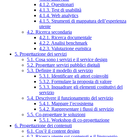
4.1.2. Questionari
4.1.3. Test di usabilità
4.1.4. Web analytics
4.1.5. Strumenti di mappatura dell’esperienza
utente
4.2. Ricerca secondaria
4.2.1. Ricerca documentale
4.2.2. Analisi benchmark
4.2.3. Valutazione euristica
5. Progettazione dei servizi
5.1. Cosa sono i servizi e il service design
5.2. Progettare servizi pubblici digitali
5.3. Definire il modello di servizio
5.3.1. Identificare gli attori coinvolti
5.3.2. Formulare la proposta di valore
5.3.3. Inquadrare gli elementi costitutivi del
servizio
5.4. Descrivere il funzionamento del servizio
5.4.1. Mappare l’ecosistema
5.4.2. Rappresentare i flussi di servizio
5.5. Co-progettare le soluzioni
5.5.1. Workshop di co-progettazione
6. Progettazione dei contenuti
6.1. Cos’è il content design
6.2. Ricerca utente sui contenuti e il linguaggio