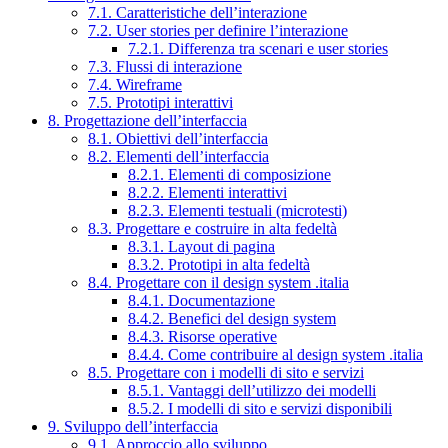
7.1. Caratteristiche dell’interazione
7.2. User stories per definire l’interazione
7.2.1. Differenza tra scenari e user stories
7.3. Flussi di interazione
7.4. Wireframe
7.5. Prototipi interattivi
8. Progettazione dell’interfaccia
8.1. Obiettivi dell’interfaccia
8.2. Elementi dell’interfaccia
8.2.1. Elementi di composizione
8.2.2. Elementi interattivi
8.2.3. Elementi testuali (microtesti)
8.3. Progettare e costruire in alta fedeltà
8.3.1. Layout di pagina
8.3.2. Prototipi in alta fedeltà
8.4. Progettare con il design system .italia
8.4.1. Documentazione
8.4.2. Benefici del design system
8.4.3. Risorse operative
8.4.4. Come contribuire al design system .italia
8.5. Progettare con i modelli di sito e servizi
8.5.1. Vantaggi dell’utilizzo dei modelli
8.5.2. I modelli di sito e servizi disponibili
9. Sviluppo dell’interfaccia
9.1. Approccio allo sviluppo