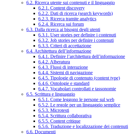
6.2. Ricerca utente sui contenuti e il linguaggio
6.2.1. Content discovery
6.2.2. Dati di ricerca (search keywords)
6.2.3. Ricerca tramite analytics
6.2.4. Ricerca sui forum
6.3. Dalla ricerca ai bisogni degli utenti
6.3.1. User stories per definire i contenuti
6.3.2. Job stories per definire i contenuti
6.3.3. Criteri di accettazione
6.4. Architettura dell’informazione
6.4.1. Definire l’architettura dell’informazione
6.4.2. Alberatura
6.4.3. Flussi di interazione
6.4.4. Sistemi di navigazione
6.4.5. Tipologie di contenuto (content type)
6.4.6. Ontologie e standard
6.4.7. Vocabolari controllati e tassonomie
6.5. Scrittura e linguaggio
6.5.1. Come leggono le persone sul web
6.5.2. Le regole per un linguaggio semplice
6.5.3. Microtesti
6.5.4. Scrittura collaborativa
6.5.5. Content critique
6.5.6. Traduzione e localizzazione dei contenuti
6.6. Documenti