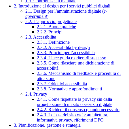
1.3. Contribuisci al manuale
2. Introduzione al design per i servizi pubblici digitali
2.1. Design per l’amministrazione digitale (
e-
government
)
2.2. L’approccio progettuale
2.2.1. Buone pratiche
2.2.2. Principi
2.3. Accessibilità
2.3.1. Definizione
2.3.2. Accessibilità by design
2.3.3. Principi per l’accessibilità
2.3.4. Linee guida e criteri di successo
2.3.5. Come rilasciare una dichiarazione di
accessibilità
2.3.6. Meccanismo di feedback e procedura di
attuazione
2.3.7. Obiettivi accessibilità
2.3.8. Normativa e approfondimenti
2.4. Privacy
2.4.1. Come rispettare la privacy sin dalla
progettazione di un sito o servizio digitale
2.4.2. Richiedi il consenso quando necessario
2.4.3. Le basi del sito web: architettura,
informativa privacy, riferimenti DPO
3. Pianificazione, gestione e strategia