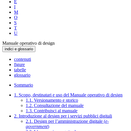
E
I
M
O
S
T
U
Manuale operativo di design
indici e glossario
contenuti
figure
tabelle
glossario
Sommario
1. Scopo, destinatari e uso del Manuale operativo di design
1.1. Versionamento e storico
1.2. Consultazione del manuale
1.3. Contribuisci al manuale
2. Introduzione al design per i servizi pubblici digitali
2.1. Design per l’amministrazione digitale (
e-
government
)