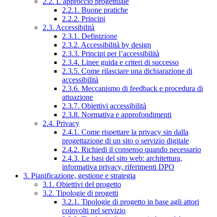
2.2. L’approccio progettuale
2.2.1. Buone pratiche
2.2.2. Principi
2.3. Accessibilità
2.3.1. Definizione
2.3.2. Accessibilità by design
2.3.3. Principi per l’accessibilità
2.3.4. Linee guida e criteri di successo
2.3.5. Come rilasciare una dichiarazione di
accessibilità
2.3.6. Meccanismo di feedback e procedura di
attuazione
2.3.7. Obiettivi accessibilità
2.3.8. Normativa e approfondimenti
2.4. Privacy
2.4.1. Come rispettare la privacy sin dalla
progettazione di un sito o servizio digitale
2.4.2. Richiedi il consenso quando necessario
2.4.3. Le basi del sito web: architettura,
informativa privacy, riferimenti DPO
3. Pianificazione, gestione e strategia
3.1. Obiettivi del progetto
3.2. Tipologie di progetti
3.2.1. Tipologie di progetto in base agli attori
coinvolti nel servizio