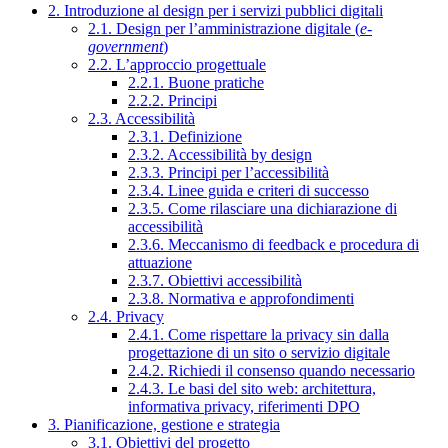
2. Introduzione al design per i servizi pubblici digitali
2.1. Design per l’amministrazione digitale (
e-
government
)
2.2. L’approccio progettuale
2.2.1. Buone pratiche
2.2.2. Principi
2.3. Accessibilità
2.3.1. Definizione
2.3.2. Accessibilità by design
2.3.3. Principi per l’accessibilità
2.3.4. Linee guida e criteri di successo
2.3.5. Come rilasciare una dichiarazione di
accessibilità
2.3.6. Meccanismo di feedback e procedura di
attuazione
2.3.7. Obiettivi accessibilità
2.3.8. Normativa e approfondimenti
2.4. Privacy
2.4.1. Come rispettare la privacy sin dalla
progettazione di un sito o servizio digitale
2.4.2. Richiedi il consenso quando necessario
2.4.3. Le basi del sito web: architettura,
informativa privacy, riferimenti DPO
3. Pianificazione, gestione e strategia
3.1. Obiettivi del progetto