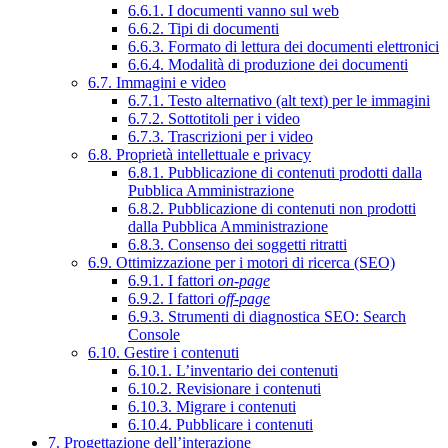
6.6.1. I documenti vanno sul web
6.6.2. Tipi di documenti
6.6.3. Formato di lettura dei documenti elettronici
6.6.4. Modalità di produzione dei documenti
6.7. Immagini e video
6.7.1. Testo alternativo (alt text) per le immagini
6.7.2. Sottotitoli per i video
6.7.3. Trascrizioni per i video
6.8. Proprietà intellettuale e privacy
6.8.1. Pubblicazione di contenuti prodotti dalla
Pubblica Amministrazione
6.8.2. Pubblicazione di contenuti non prodotti
dalla Pubblica Amministrazione
6.8.3. Consenso dei soggetti ritratti
6.9. Ottimizzazione per i motori di ricerca (SEO)
6.9.1. I fattori
on-page
6.9.2. I fattori
off-page
6.9.3. Strumenti di diagnostica SEO: Search
Console
6.10. Gestire i contenuti
6.10.1. L’inventario dei contenuti
6.10.2. Revisionare i contenuti
6.10.3. Migrare i contenuti
6.10.4. Pubblicare i contenuti
7. Progettazione dell’interazione