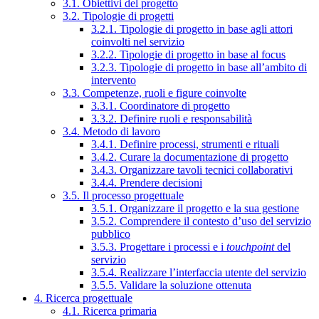
3.1. Obiettivi del progetto
3.2. Tipologie di progetti
3.2.1. Tipologie di progetto in base agli attori
coinvolti nel servizio
3.2.2. Tipologie di progetto in base al focus
3.2.3. Tipologie di progetto in base all’ambito di
intervento
3.3. Competenze, ruoli e figure coinvolte
3.3.1. Coordinatore di progetto
3.3.2. Definire ruoli e responsabilità
3.4. Metodo di lavoro
3.4.1. Definire processi, strumenti e rituali
3.4.2. Curare la documentazione di progetto
3.4.3. Organizzare tavoli tecnici collaborativi
3.4.4. Prendere decisioni
3.5. Il processo progettuale
3.5.1. Organizzare il progetto e la sua gestione
3.5.2. Comprendere il contesto d’uso del servizio
pubblico
3.5.3. Progettare i processi e i
touchpoint
del
servizio
3.5.4. Realizzare l’interfaccia utente del servizio
3.5.5. Validare la soluzione ottenuta
4. Ricerca progettuale
4.1. Ricerca primaria