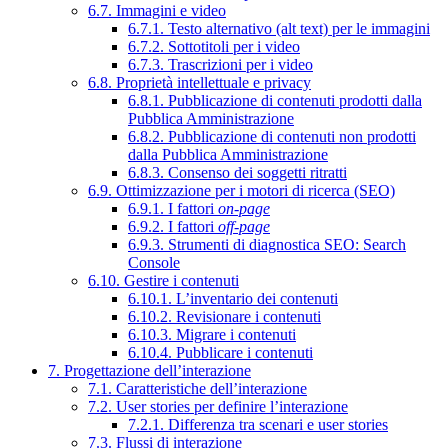
6.7. Immagini e video
6.7.1. Testo alternativo (alt text) per le immagini
6.7.2. Sottotitoli per i video
6.7.3. Trascrizioni per i video
6.8. Proprietà intellettuale e privacy
6.8.1. Pubblicazione di contenuti prodotti dalla
Pubblica Amministrazione
6.8.2. Pubblicazione di contenuti non prodotti
dalla Pubblica Amministrazione
6.8.3. Consenso dei soggetti ritratti
6.9. Ottimizzazione per i motori di ricerca (SEO)
6.9.1. I fattori
on-page
6.9.2. I fattori
off-page
6.9.3. Strumenti di diagnostica SEO: Search
Console
6.10. Gestire i contenuti
6.10.1. L’inventario dei contenuti
6.10.2. Revisionare i contenuti
6.10.3. Migrare i contenuti
6.10.4. Pubblicare i contenuti
7. Progettazione dell’interazione
7.1. Caratteristiche dell’interazione
7.2. User stories per definire l’interazione
7.2.1. Differenza tra scenari e user stories
7.3. Flussi di interazione