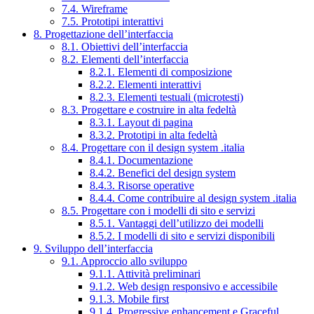
7.4. Wireframe
7.5. Prototipi interattivi
8. Progettazione dell’interfaccia
8.1. Obiettivi dell’interfaccia
8.2. Elementi dell’interfaccia
8.2.1. Elementi di composizione
8.2.2. Elementi interattivi
8.2.3. Elementi testuali (microtesti)
8.3. Progettare e costruire in alta fedeltà
8.3.1. Layout di pagina
8.3.2. Prototipi in alta fedeltà
8.4. Progettare con il design system .italia
8.4.1. Documentazione
8.4.2. Benefici del design system
8.4.3. Risorse operative
8.4.4. Come contribuire al design system .italia
8.5. Progettare con i modelli di sito e servizi
8.5.1. Vantaggi dell’utilizzo dei modelli
8.5.2. I modelli di sito e servizi disponibili
9. Sviluppo dell’interfaccia
9.1. Approccio allo sviluppo
9.1.1. Attività preliminari
9.1.2. Web design responsivo e accessibile
9.1.3. Mobile first
9.1.4. Progressive enhancement e Graceful