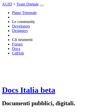
AGID
+
Team Digitale
Piano Triennale
Le community
Developers
Designers
Gli strumenti
Forum
Docs
GitHub
Docs Italia
beta
Documenti pubblici, digitali.