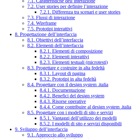
7.1. Caratteristiche dell’interazione
7.2. User stories per definire l’interazione
7.2.1. Differenza tra scenari e user stories
7.3. Flussi di interazione
7.4. Wireframe
7.5. Prototipi interattivi
8. Progettazione dell’interfaccia
8.1. Obiettivi dell’interfaccia
8.2. Elementi dell’interfaccia
8.2.1. Elementi di composizione
8.2.2. Elementi interattivi
8.2.3. Elementi testuali (microtesti)
8.3. Progettare e costruire in alta fedeltà
8.3.1. Layout di pagina
8.3.2. Prototipi in alta fedeltà
8.4. Progettare con il design system .italia
8.4.1. Documentazione
8.4.2. Benefici del design system
8.4.3. Risorse operative
8.4.4. Come contribuire al design system .italia
8.5. Progettare con i modelli di sito e servizi
8.5.1. Vantaggi dell’utilizzo dei modelli
8.5.2. I modelli di sito e servizi disponibili
9. Sviluppo dell’interfaccia
9.1. Approccio allo sviluppo