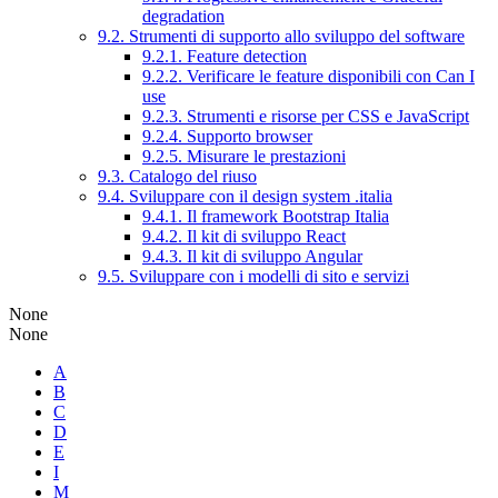
degradation
9.2. Strumenti di supporto allo sviluppo del software
9.2.1. Feature detection
9.2.2. Verificare le feature disponibili con Can I
use
9.2.3. Strumenti e risorse per CSS e JavaScript
9.2.4. Supporto browser
9.2.5. Misurare le prestazioni
9.3. Catalogo del riuso
9.4. Sviluppare con il design system .italia
9.4.1. Il framework Bootstrap Italia
9.4.2. Il kit di sviluppo React
9.4.3. Il kit di sviluppo Angular
9.5. Sviluppare con i modelli di sito e servizi
None
None
A
B
C
D
E
I
M