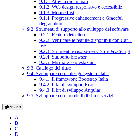
9.1.1. Attività preliminari
9.1.2. Web design responsivo e accessibile
9.1.3. Mobile first
9.1.4. Progressive enhancement e Graceful
degradation
9.2. Strumenti di supporto allo sviluppo del software
9.2.1. Feature detection
9.2.2. Verificare le feature disponibili con Can I
use
9.2.3. Strumenti e risorse per CSS e JavaScript
9.2.4. Supporto browser
9.2.5. Misurare le prestazioni
9.3. Catalogo del riuso
9.4. Sviluppare con il design system .italia
9.4.1. Il framework Bootstrap Italia
9.4.2. Il kit di sviluppo React
9.4.3. Il kit di sviluppo Angular
9.5. Sviluppare con i modelli di sito e servizi
glossario
A
B
C
D