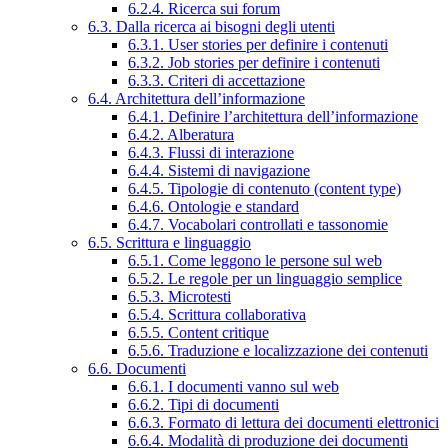
6.2.4. Ricerca sui forum
6.3. Dalla ricerca ai bisogni degli utenti
6.3.1. User stories per definire i contenuti
6.3.2. Job stories per definire i contenuti
6.3.3. Criteri di accettazione
6.4. Architettura dell’informazione
6.4.1. Definire l’architettura dell’informazione
6.4.2. Alberatura
6.4.3. Flussi di interazione
6.4.4. Sistemi di navigazione
6.4.5. Tipologie di contenuto (content type)
6.4.6. Ontologie e standard
6.4.7. Vocabolari controllati e tassonomie
6.5. Scrittura e linguaggio
6.5.1. Come leggono le persone sul web
6.5.2. Le regole per un linguaggio semplice
6.5.3. Microtesti
6.5.4. Scrittura collaborativa
6.5.5. Content critique
6.5.6. Traduzione e localizzazione dei contenuti
6.6. Documenti
6.6.1. I documenti vanno sul web
6.6.2. Tipi di documenti
6.6.3. Formato di lettura dei documenti elettronici
6.6.4. Modalità di produzione dei documenti