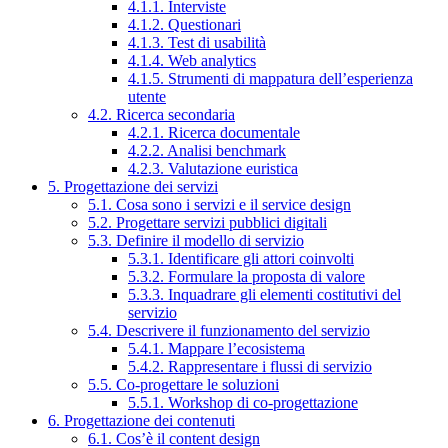
4.1.1. Interviste
4.1.2. Questionari
4.1.3. Test di usabilità
4.1.4. Web analytics
4.1.5. Strumenti di mappatura dell’esperienza
utente
4.2. Ricerca secondaria
4.2.1. Ricerca documentale
4.2.2. Analisi benchmark
4.2.3. Valutazione euristica
5. Progettazione dei servizi
5.1. Cosa sono i servizi e il service design
5.2. Progettare servizi pubblici digitali
5.3. Definire il modello di servizio
5.3.1. Identificare gli attori coinvolti
5.3.2. Formulare la proposta di valore
5.3.3. Inquadrare gli elementi costitutivi del
servizio
5.4. Descrivere il funzionamento del servizio
5.4.1. Mappare l’ecosistema
5.4.2. Rappresentare i flussi di servizio
5.5. Co-progettare le soluzioni
5.5.1. Workshop di co-progettazione
6. Progettazione dei contenuti
6.1. Cos’è il content design