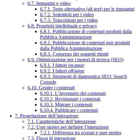
6.7. Immagini e video
6.7.1. Testo alternativo (alt text) per le immagini
6.7.2. Sottotitoli per i video
6.7.3. Trascrizioni per i video
6.8. Proprietà intellettuale e privacy
6.8.1. Pubblicazione di contenuti prodotti dalla
Pubblica Amministrazione
6.8.2. Pubblicazione di contenuti non prodotti
dalla Pubblica Amministrazione
6.8.3. Consenso dei soggetti ritratti
6.9. Ottimizzazione per i motori di ricerca (SEO)
6.9.1. I fattori
on-page
6.9.2. I fattori
off-page
6.9.3. Strumenti di diagnostica SEO: Search
Console
6.10. Gestire i contenuti
6.10.1. L’inventario dei contenuti
6.10.2. Revisionare i contenuti
6.10.3. Migrare i contenuti
6.10.4. Pubblicare i contenuti
7. Progettazione dell’interazione
7.1. Caratteristiche dell’interazione
7.2. User stories per definire l’interazione
7.2.1. Differenza tra scenari e user stories
7.3. Flussi di interazione