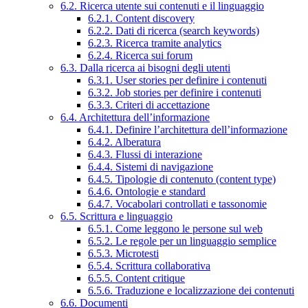
6.2. Ricerca utente sui contenuti e il linguaggio
6.2.1. Content discovery
6.2.2. Dati di ricerca (search keywords)
6.2.3. Ricerca tramite analytics
6.2.4. Ricerca sui forum
6.3. Dalla ricerca ai bisogni degli utenti
6.3.1. User stories per definire i contenuti
6.3.2. Job stories per definire i contenuti
6.3.3. Criteri di accettazione
6.4. Architettura dell’informazione
6.4.1. Definire l’architettura dell’informazione
6.4.2. Alberatura
6.4.3. Flussi di interazione
6.4.4. Sistemi di navigazione
6.4.5. Tipologie di contenuto (content type)
6.4.6. Ontologie e standard
6.4.7. Vocabolari controllati e tassonomie
6.5. Scrittura e linguaggio
6.5.1. Come leggono le persone sul web
6.5.2. Le regole per un linguaggio semplice
6.5.3. Microtesti
6.5.4. Scrittura collaborativa
6.5.5. Content critique
6.5.6. Traduzione e localizzazione dei contenuti
6.6. Documenti