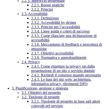
2.2. L’approccio progettuale
2.2.1. Buone pratiche
2.2.2. Principi
2.3. Accessibilità
2.3.1. Definizione
2.3.2. Accessibilità by design
2.3.3. Principi per l’accessibilità
2.3.4. Linee guida e criteri di successo
2.3.5. Come rilasciare una dichiarazione di
accessibilità
2.3.6. Meccanismo di feedback e procedura di
attuazione
2.3.7. Obiettivi accessibilità
2.3.8. Normativa e approfondimenti
2.4. Privacy
2.4.1. Come rispettare la privacy sin dalla
progettazione di un sito o servizio digitale
2.4.2. Richiedi il consenso quando necessario
2.4.3. Le basi del sito web: architettura,
informativa privacy, riferimenti DPO
3. Pianificazione, gestione e strategia
3.1. Obiettivi del progetto
3.2. Tipologie di progetti
3.2.1. Tipologie di progetto in base agli attori
coinvolti nel servizio