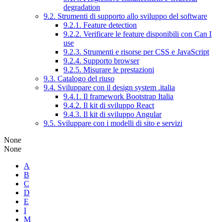
degradation
9.2. Strumenti di supporto allo sviluppo del software
9.2.1. Feature detection
9.2.2. Verificare le feature disponibili con Can I
use
9.2.3. Strumenti e risorse per CSS e JavaScript
9.2.4. Supporto browser
9.2.5. Misurare le prestazioni
9.3. Catalogo del riuso
9.4. Sviluppare con il design system .italia
9.4.1. Il framework Bootstrap Italia
9.4.2. Il kit di sviluppo React
9.4.3. Il kit di sviluppo Angular
9.5. Sviluppare con i modelli di sito e servizi
None
None
A
B
C
D
E
I
M