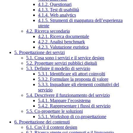
4.1.2. Questionari
4.1.3. Test di usabilità
4.1.4. Web analytics
4.1.5. Strumenti di mappatura dell’esperienza
utente
4.2. Ricerca secondaria
4.2.1. Ricerca documentale
4.2.2. Analisi benchmark
4.2.3. Valutazione euristica
5. Progettazione dei servizi
5.1. Cosa sono i servizi e il service design
5.2. Progettare servizi pubblici digitali
5.3. Definire il modello di servizio
5.3.1. Identificare gli attori coinvolti
5.3.2. Formulare la proposta di valore
5.3.3. Inquadrare gli elementi costitutivi del
servizio
5.4. Descrivere il funzionamento del servizio
5.4.1. Mappare l’ecosistema
5.4.2. Rappresentare i flussi di servizio
5.5. Co-progettare le soluzioni
5.5.1. Workshop di co-progettazione
6. Progettazione dei contenuti
6.1. Cos’è il content design
6.2. Ricerca utente sui contenuti e il linguaggio