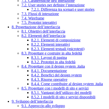
7.1. Caratteristiche dell’interazione
7.2. User stories per definire l’interazione
7.2.1. Differenza tra scenari e user stories
7.3. Flussi di interazione
7.4. Wireframe
7.5. Prototipi interattivi
8. Progettazione dell’interfaccia
8.1. Obiettivi dell’interfaccia
8.2. Elementi dell’interfaccia
8.2.1. Elementi di composizione
8.2.2. Elementi interattivi
8.2.3. Elementi testuali (microtesti)
8.3. Progettare e costruire in alta fedeltà
8.3.1. Layout di pagina
8.3.2. Prototipi in alta fedeltà
8.4. Progettare con il design system .italia
8.4.1. Documentazione
8.4.2. Benefici del design system
8.4.3. Risorse operative
8.4.4. Come contribuire al design system .italia
8.5. Progettare con i modelli di sito e servizi
8.5.1. Vantaggi dell’utilizzo dei modelli
8.5.2. I modelli di sito e servizi disponibili
9. Sviluppo dell’interfaccia
9.1. Approccio allo sviluppo