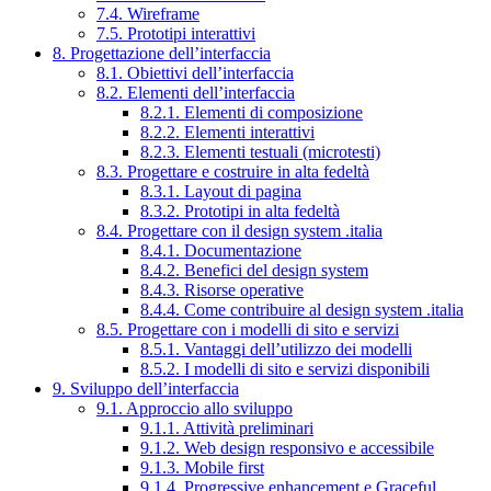
7.4. Wireframe
7.5. Prototipi interattivi
8. Progettazione dell’interfaccia
8.1. Obiettivi dell’interfaccia
8.2. Elementi dell’interfaccia
8.2.1. Elementi di composizione
8.2.2. Elementi interattivi
8.2.3. Elementi testuali (microtesti)
8.3. Progettare e costruire in alta fedeltà
8.3.1. Layout di pagina
8.3.2. Prototipi in alta fedeltà
8.4. Progettare con il design system .italia
8.4.1. Documentazione
8.4.2. Benefici del design system
8.4.3. Risorse operative
8.4.4. Come contribuire al design system .italia
8.5. Progettare con i modelli di sito e servizi
8.5.1. Vantaggi dell’utilizzo dei modelli
8.5.2. I modelli di sito e servizi disponibili
9. Sviluppo dell’interfaccia
9.1. Approccio allo sviluppo
9.1.1. Attività preliminari
9.1.2. Web design responsivo e accessibile
9.1.3. Mobile first
9.1.4. Progressive enhancement e Graceful