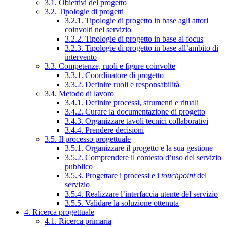
3.1. Obiettivi del progetto
3.2. Tipologie di progetti
3.2.1. Tipologie di progetto in base agli attori
coinvolti nel servizio
3.2.2. Tipologie di progetto in base al focus
3.2.3. Tipologie di progetto in base all’ambito di
intervento
3.3. Competenze, ruoli e figure coinvolte
3.3.1. Coordinatore di progetto
3.3.2. Definire ruoli e responsabilità
3.4. Metodo di lavoro
3.4.1. Definire processi, strumenti e rituali
3.4.2. Curare la documentazione di progetto
3.4.3. Organizzare tavoli tecnici collaborativi
3.4.4. Prendere decisioni
3.5. Il processo progettuale
3.5.1. Organizzare il progetto e la sua gestione
3.5.2. Comprendere il contesto d’uso del servizio
pubblico
3.5.3. Progettare i processi e i
touchpoint
del
servizio
3.5.4. Realizzare l’interfaccia utente del servizio
3.5.5. Validare la soluzione ottenuta
4. Ricerca progettuale
4.1. Ricerca primaria