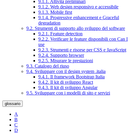
9.1.1. Attività preliminari
9.1.2. Web design responsivo e accessibile
9.1.3. Mobile first
9.1.4. Progressive enhancement e Graceful
degradation
9.2. Strumenti di supporto allo sviluppo del software
9.2.1. Feature detection
9.2.2. Verificare le feature disponibili con Can I
use
9.2.3. Strumenti e risorse per CSS e JavaScript
9.2.4. Supporto browser
9.2.5. Misurare le prestazioni
9.3. Catalogo del riuso
9.4. Sviluppare con il design system .italia
9.4.1. Il framework Bootstrap Italia
9.4.2. Il kit di sviluppo React
9.4.3. Il kit di sviluppo Angular
9.5. Sviluppare con i modelli di sito e servizi
glossario
A
B
C
D