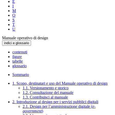
E
I
M
O
S
T
U
Manuale operativo di design
indici e glossario
contenuti
figure
tabelle
glossario
Sommario
1. Scopo, destinatari e uso del Manuale operativo di design
1.1. Versionamento e storico
1.2. Consultazione del manuale
1.3. Contribuisci al manuale
2. Introduzione al design per i servizi pubblici digitali
2.1. Design per l’amministrazione digitale (
e-
government
)