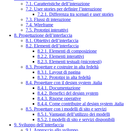
7.1. Caratteristiche dell’interazione
7.2. User stories per definire l’interazione
7.2.1. Differenza tra scenari e user stories
7.3. Flussi di interazione
7.4. Wireframe
7.5. Prototipi interattivi
8. Progettazione dell’interfaccia
8.1. Obiettivi dell’interfaccia
8.2. Elementi dell’interfaccia
8.2.1. Elementi di composizione
8.2.2. Elementi interattivi
8.2.3. Elementi testuali (microtesti)
8.3. Progettare e costruire in alta fedeltà
8.3.1. Layout di pagina
8.3.2. Prototipi in alta fedeltà
8.4. Progettare con il design system .italia
8.4.1. Documentazione
8.4.2. Benefici del design system
8.4.3. Risorse operative
8.4.4. Come contribuire al design system .italia
8.5. Progettare con i modelli di sito e servizi
8.5.1. Vantaggi dell’utilizzo dei modelli
8.5.2. I modelli di sito e servizi disponibili
9. Sviluppo dell’interfaccia
9.1. Approccio allo sviluppo