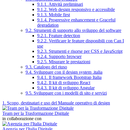
9.1.1. Attività preliminari
9.1.2. Web design responsivo e accessibile
9.1.3. Mobile first
9.1.4. Progressive enhancement e Graceful
degradation
9.2. Strumenti di supporto allo sviluppo del software
9.2.1. Feature detection
9.2.2. Verificare le feature disponibili con Can I
use
9.2.3. Strumenti e risorse per CSS e JavaScript
9.2.4. Supporto browser
9.2.5. Misurare le prestazioni
9.3. Catalogo del riuso
9.4. Sviluppare con il design system .italia
9.4.1. Il framework Bootstrap Italia
9.4.2. Il kit di sviluppo React
9.4.3. Il kit di sviluppo Angular
9.5. Sviluppare con i modelli di sito e servizi
1. Scopo, destinatari e uso del Manuale operativo di design
Team per la Trasformazione Digitale
in collaborazione con
Agenzia per l'Italia Digitale