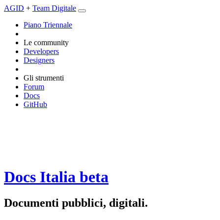
AGID
+
Team Digitale
Piano Triennale
Le community
Developers
Designers
Gli strumenti
Forum
Docs
GitHub
Docs Italia
beta
Documenti pubblici, digitali.