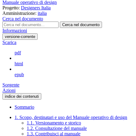
Manuale operativo di design
Progetto:
Designers Italia
Amministrazione:
italia
Cerca nel documento
Cerca nel documento
Informazioni
versione-corrente
Scarica
pdf
html
epub
Sorgente
Azioni
indice dei contenuti
Sommario
1. Scopo, destinatari e uso del Manuale operativo di design
1.1. Versionamento e storico
1.2. Consultazione del manuale
1.3. Contribuisci al manuale