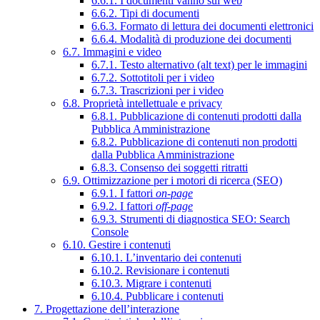
6.6.1. I documenti vanno sul web
6.6.2. Tipi di documenti
6.6.3. Formato di lettura dei documenti elettronici
6.6.4. Modalità di produzione dei documenti
6.7. Immagini e video
6.7.1. Testo alternativo (alt text) per le immagini
6.7.2. Sottotitoli per i video
6.7.3. Trascrizioni per i video
6.8. Proprietà intellettuale e privacy
6.8.1. Pubblicazione di contenuti prodotti dalla
Pubblica Amministrazione
6.8.2. Pubblicazione di contenuti non prodotti
dalla Pubblica Amministrazione
6.8.3. Consenso dei soggetti ritratti
6.9. Ottimizzazione per i motori di ricerca (SEO)
6.9.1. I fattori
on-page
6.9.2. I fattori
off-page
6.9.3. Strumenti di diagnostica SEO: Search
Console
6.10. Gestire i contenuti
6.10.1. L’inventario dei contenuti
6.10.2. Revisionare i contenuti
6.10.3. Migrare i contenuti
6.10.4. Pubblicare i contenuti
7. Progettazione dell’interazione