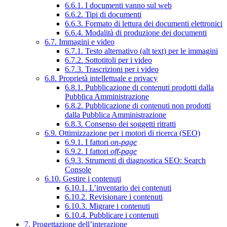
6.6.1. I documenti vanno sul web
6.6.2. Tipi di documenti
6.6.3. Formato di lettura dei documenti elettronici
6.6.4. Modalità di produzione dei documenti
6.7. Immagini e video
6.7.1. Testo alternativo (alt text) per le immagini
6.7.2. Sottotitoli per i video
6.7.3. Trascrizioni per i video
6.8. Proprietà intellettuale e privacy
6.8.1. Pubblicazione di contenuti prodotti dalla
Pubblica Amministrazione
6.8.2. Pubblicazione di contenuti non prodotti
dalla Pubblica Amministrazione
6.8.3. Consenso dei soggetti ritratti
6.9. Ottimizzazione per i motori di ricerca (SEO)
6.9.1. I fattori
on-page
6.9.2. I fattori
off-page
6.9.3. Strumenti di diagnostica SEO: Search
Console
6.10. Gestire i contenuti
6.10.1. L’inventario dei contenuti
6.10.2. Revisionare i contenuti
6.10.3. Migrare i contenuti
6.10.4. Pubblicare i contenuti
7. Progettazione dell’interazione