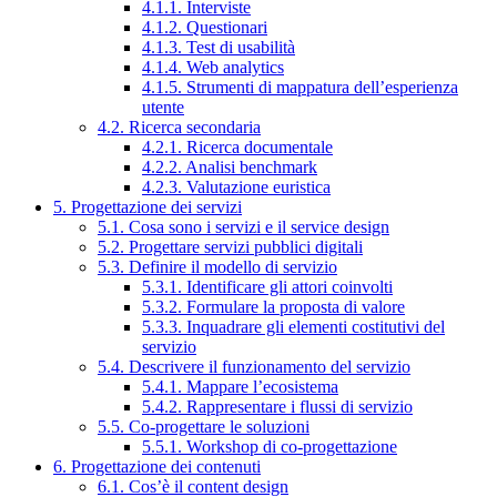
4.1.1. Interviste
4.1.2. Questionari
4.1.3. Test di usabilità
4.1.4. Web analytics
4.1.5. Strumenti di mappatura dell’esperienza
utente
4.2. Ricerca secondaria
4.2.1. Ricerca documentale
4.2.2. Analisi benchmark
4.2.3. Valutazione euristica
5. Progettazione dei servizi
5.1. Cosa sono i servizi e il service design
5.2. Progettare servizi pubblici digitali
5.3. Definire il modello di servizio
5.3.1. Identificare gli attori coinvolti
5.3.2. Formulare la proposta di valore
5.3.3. Inquadrare gli elementi costitutivi del
servizio
5.4. Descrivere il funzionamento del servizio
5.4.1. Mappare l’ecosistema
5.4.2. Rappresentare i flussi di servizio
5.5. Co-progettare le soluzioni
5.5.1. Workshop di co-progettazione
6. Progettazione dei contenuti
6.1. Cos’è il content design