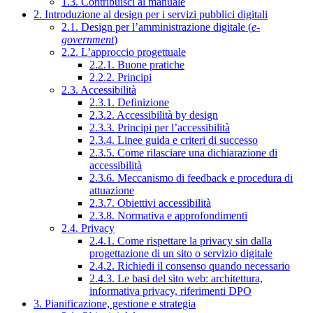
1.3. Contribuisci al manuale
2. Introduzione al design per i servizi pubblici digitali
2.1. Design per l’amministrazione digitale (
e-
government
)
2.2. L’approccio progettuale
2.2.1. Buone pratiche
2.2.2. Principi
2.3. Accessibilità
2.3.1. Definizione
2.3.2. Accessibilità by design
2.3.3. Principi per l’accessibilità
2.3.4. Linee guida e criteri di successo
2.3.5. Come rilasciare una dichiarazione di
accessibilità
2.3.6. Meccanismo di feedback e procedura di
attuazione
2.3.7. Obiettivi accessibilità
2.3.8. Normativa e approfondimenti
2.4. Privacy
2.4.1. Come rispettare la privacy sin dalla
progettazione di un sito o servizio digitale
2.4.2. Richiedi il consenso quando necessario
2.4.3. Le basi del sito web: architettura,
informativa privacy, riferimenti DPO
3. Pianificazione, gestione e strategia