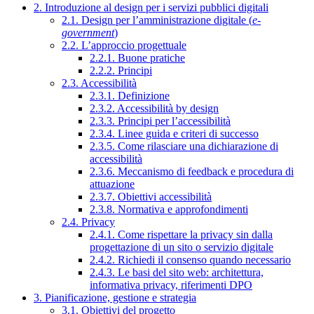
2. Introduzione al design per i servizi pubblici digitali
2.1. Design per l’amministrazione digitale (
e-
government
)
2.2. L’approccio progettuale
2.2.1. Buone pratiche
2.2.2. Principi
2.3. Accessibilità
2.3.1. Definizione
2.3.2. Accessibilità by design
2.3.3. Principi per l’accessibilità
2.3.4. Linee guida e criteri di successo
2.3.5. Come rilasciare una dichiarazione di
accessibilità
2.3.6. Meccanismo di feedback e procedura di
attuazione
2.3.7. Obiettivi accessibilità
2.3.8. Normativa e approfondimenti
2.4. Privacy
2.4.1. Come rispettare la privacy sin dalla
progettazione di un sito o servizio digitale
2.4.2. Richiedi il consenso quando necessario
2.4.3. Le basi del sito web: architettura,
informativa privacy, riferimenti DPO
3. Pianificazione, gestione e strategia
3.1. Obiettivi del progetto