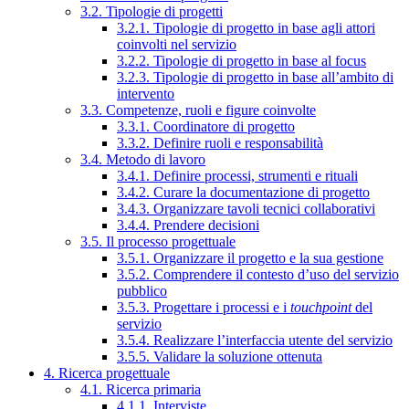
3.2. Tipologie di progetti
3.2.1. Tipologie di progetto in base agli attori
coinvolti nel servizio
3.2.2. Tipologie di progetto in base al focus
3.2.3. Tipologie di progetto in base all’ambito di
intervento
3.3. Competenze, ruoli e figure coinvolte
3.3.1. Coordinatore di progetto
3.3.2. Definire ruoli e responsabilità
3.4. Metodo di lavoro
3.4.1. Definire processi, strumenti e rituali
3.4.2. Curare la documentazione di progetto
3.4.3. Organizzare tavoli tecnici collaborativi
3.4.4. Prendere decisioni
3.5. Il processo progettuale
3.5.1. Organizzare il progetto e la sua gestione
3.5.2. Comprendere il contesto d’uso del servizio
pubblico
3.5.3. Progettare i processi e i
touchpoint
del
servizio
3.5.4. Realizzare l’interfaccia utente del servizio
3.5.5. Validare la soluzione ottenuta
4. Ricerca progettuale
4.1. Ricerca primaria
4.1.1. Interviste