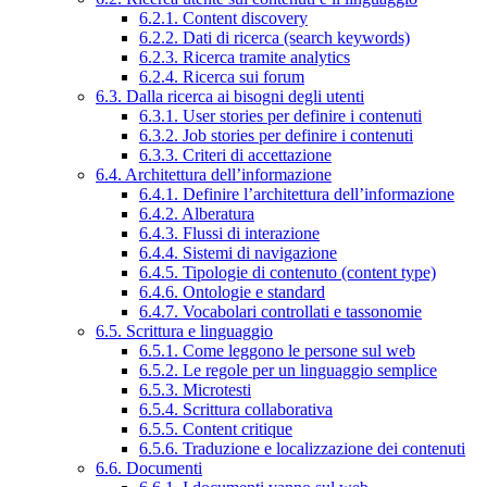
6.2.1. Content discovery
6.2.2. Dati di ricerca (search keywords)
6.2.3. Ricerca tramite analytics
6.2.4. Ricerca sui forum
6.3. Dalla ricerca ai bisogni degli utenti
6.3.1. User stories per definire i contenuti
6.3.2. Job stories per definire i contenuti
6.3.3. Criteri di accettazione
6.4. Architettura dell’informazione
6.4.1. Definire l’architettura dell’informazione
6.4.2. Alberatura
6.4.3. Flussi di interazione
6.4.4. Sistemi di navigazione
6.4.5. Tipologie di contenuto (content type)
6.4.6. Ontologie e standard
6.4.7. Vocabolari controllati e tassonomie
6.5. Scrittura e linguaggio
6.5.1. Come leggono le persone sul web
6.5.2. Le regole per un linguaggio semplice
6.5.3. Microtesti
6.5.4. Scrittura collaborativa
6.5.5. Content critique
6.5.6. Traduzione e localizzazione dei contenuti
6.6. Documenti