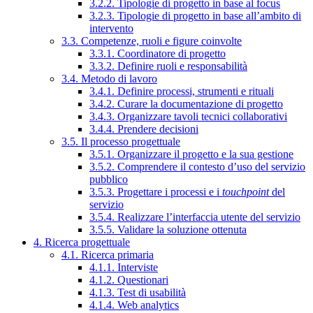
3.2.2. Tipologie di progetto in base al focus
3.2.3. Tipologie di progetto in base all’ambito di
intervento
3.3. Competenze, ruoli e figure coinvolte
3.3.1. Coordinatore di progetto
3.3.2. Definire ruoli e responsabilità
3.4. Metodo di lavoro
3.4.1. Definire processi, strumenti e rituali
3.4.2. Curare la documentazione di progetto
3.4.3. Organizzare tavoli tecnici collaborativi
3.4.4. Prendere decisioni
3.5. Il processo progettuale
3.5.1. Organizzare il progetto e la sua gestione
3.5.2. Comprendere il contesto d’uso del servizio
pubblico
3.5.3. Progettare i processi e i
touchpoint
del
servizio
3.5.4. Realizzare l’interfaccia utente del servizio
3.5.5. Validare la soluzione ottenuta
4. Ricerca progettuale
4.1. Ricerca primaria
4.1.1. Interviste
4.1.2. Questionari
4.1.3. Test di usabilità
4.1.4. Web analytics