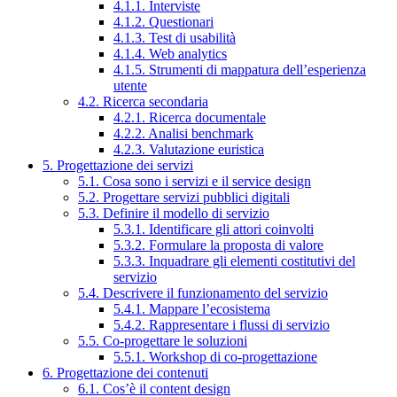
4.1.1. Interviste
4.1.2. Questionari
4.1.3. Test di usabilità
4.1.4. Web analytics
4.1.5. Strumenti di mappatura dell’esperienza
utente
4.2. Ricerca secondaria
4.2.1. Ricerca documentale
4.2.2. Analisi benchmark
4.2.3. Valutazione euristica
5. Progettazione dei servizi
5.1. Cosa sono i servizi e il service design
5.2. Progettare servizi pubblici digitali
5.3. Definire il modello di servizio
5.3.1. Identificare gli attori coinvolti
5.3.2. Formulare la proposta di valore
5.3.3. Inquadrare gli elementi costitutivi del
servizio
5.4. Descrivere il funzionamento del servizio
5.4.1. Mappare l’ecosistema
5.4.2. Rappresentare i flussi di servizio
5.5. Co-progettare le soluzioni
5.5.1. Workshop di co-progettazione
6. Progettazione dei contenuti
6.1. Cos’è il content design