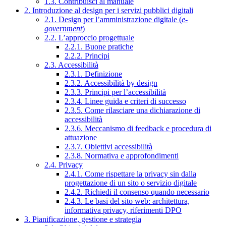
1.3. Contribuisci al manuale
2. Introduzione al design per i servizi pubblici digitali
2.1. Design per l’amministrazione digitale (
e-
government
)
2.2. L’approccio progettuale
2.2.1. Buone pratiche
2.2.2. Principi
2.3. Accessibilità
2.3.1. Definizione
2.3.2. Accessibilità by design
2.3.3. Principi per l’accessibilità
2.3.4. Linee guida e criteri di successo
2.3.5. Come rilasciare una dichiarazione di
accessibilità
2.3.6. Meccanismo di feedback e procedura di
attuazione
2.3.7. Obiettivi accessibilità
2.3.8. Normativa e approfondimenti
2.4. Privacy
2.4.1. Come rispettare la privacy sin dalla
progettazione di un sito o servizio digitale
2.4.2. Richiedi il consenso quando necessario
2.4.3. Le basi del sito web: architettura,
informativa privacy, riferimenti DPO
3. Pianificazione, gestione e strategia