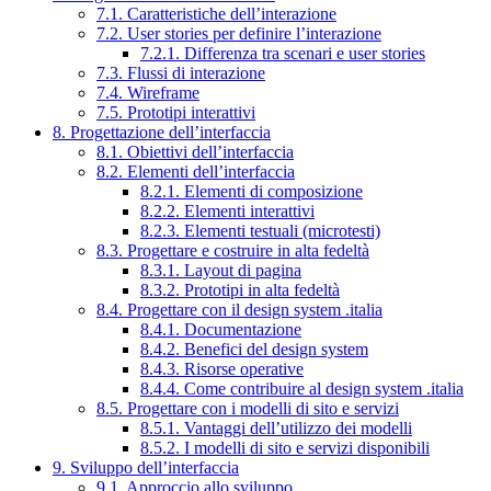
7.1. Caratteristiche dell’interazione
7.2. User stories per definire l’interazione
7.2.1. Differenza tra scenari e user stories
7.3. Flussi di interazione
7.4. Wireframe
7.5. Prototipi interattivi
8. Progettazione dell’interfaccia
8.1. Obiettivi dell’interfaccia
8.2. Elementi dell’interfaccia
8.2.1. Elementi di composizione
8.2.2. Elementi interattivi
8.2.3. Elementi testuali (microtesti)
8.3. Progettare e costruire in alta fedeltà
8.3.1. Layout di pagina
8.3.2. Prototipi in alta fedeltà
8.4. Progettare con il design system .italia
8.4.1. Documentazione
8.4.2. Benefici del design system
8.4.3. Risorse operative
8.4.4. Come contribuire al design system .italia
8.5. Progettare con i modelli di sito e servizi
8.5.1. Vantaggi dell’utilizzo dei modelli
8.5.2. I modelli di sito e servizi disponibili
9. Sviluppo dell’interfaccia
9.1. Approccio allo sviluppo