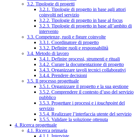
3.2. Tipologie di progetti
3.2.1. Tipologie di progetto in base agli attori
coinvolti nel servizio
3.2.2. Tipologie di progetto in base al focus
3.2.3. Tipologie di progetto in base all’ambito di
intervento
3.3. Competenze, ruoli e figure coinvolte
3.3.1. Coordinatore di progetto
3.3.2. Definire ruoli e responsabilità
3.4. Metodo di lavoro
3.4.1. Definire processi, strumenti e rituali
3.4.2. Curare la documentazione di progetto
3.4.3. Organizzare tavoli tecnici collaborativi
3.4.4. Prendere decisioni
3.5. Il processo progettuale
3.5.1. Organizzare il progetto e la sua gestione
3.5.2. Comprendere il contesto d’uso del servizio
pubblico
3.5.3. Progettare i processi e i
touchpoint
del
servizio
3.5.4. Realizzare l’interfaccia utente del servizio
3.5.5. Validare la soluzione ottenuta
4. Ricerca progettuale
4.1. Ricerca primaria
4.1.1. Interviste