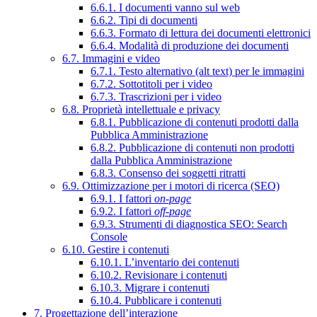
6.6.1. I documenti vanno sul web
6.6.2. Tipi di documenti
6.6.3. Formato di lettura dei documenti elettronici
6.6.4. Modalità di produzione dei documenti
6.7. Immagini e video
6.7.1. Testo alternativo (alt text) per le immagini
6.7.2. Sottotitoli per i video
6.7.3. Trascrizioni per i video
6.8. Proprietà intellettuale e privacy
6.8.1. Pubblicazione di contenuti prodotti dalla
Pubblica Amministrazione
6.8.2. Pubblicazione di contenuti non prodotti
dalla Pubblica Amministrazione
6.8.3. Consenso dei soggetti ritratti
6.9. Ottimizzazione per i motori di ricerca (SEO)
6.9.1. I fattori
on-page
6.9.2. I fattori
off-page
6.9.3. Strumenti di diagnostica SEO: Search
Console
6.10. Gestire i contenuti
6.10.1. L’inventario dei contenuti
6.10.2. Revisionare i contenuti
6.10.3. Migrare i contenuti
6.10.4. Pubblicare i contenuti
7. Progettazione dell’interazione