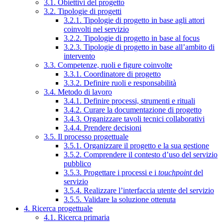
3.1. Obiettivi del progetto
3.2. Tipologie di progetti
3.2.1. Tipologie di progetto in base agli attori
coinvolti nel servizio
3.2.2. Tipologie di progetto in base al focus
3.2.3. Tipologie di progetto in base all’ambito di
intervento
3.3. Competenze, ruoli e figure coinvolte
3.3.1. Coordinatore di progetto
3.3.2. Definire ruoli e responsabilità
3.4. Metodo di lavoro
3.4.1. Definire processi, strumenti e rituali
3.4.2. Curare la documentazione di progetto
3.4.3. Organizzare tavoli tecnici collaborativi
3.4.4. Prendere decisioni
3.5. Il processo progettuale
3.5.1. Organizzare il progetto e la sua gestione
3.5.2. Comprendere il contesto d’uso del servizio
pubblico
3.5.3. Progettare i processi e i
touchpoint
del
servizio
3.5.4. Realizzare l’interfaccia utente del servizio
3.5.5. Validare la soluzione ottenuta
4. Ricerca progettuale
4.1. Ricerca primaria