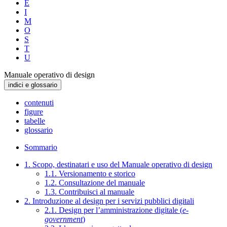
E
I
M
O
S
T
U
Manuale operativo di design
indici e glossario
contenuti
figure
tabelle
glossario
Sommario
1. Scopo, destinatari e uso del Manuale operativo di design
1.1. Versionamento e storico
1.2. Consultazione del manuale
1.3. Contribuisci al manuale
2. Introduzione al design per i servizi pubblici digitali
2.1. Design per l’amministrazione digitale (
e-
government
)