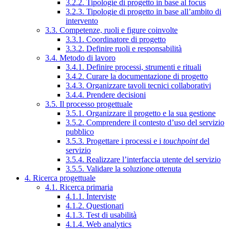
3.2.2. Tipologie di progetto in base al focus
3.2.3. Tipologie di progetto in base all’ambito di
intervento
3.3. Competenze, ruoli e figure coinvolte
3.3.1. Coordinatore di progetto
3.3.2. Definire ruoli e responsabilità
3.4. Metodo di lavoro
3.4.1. Definire processi, strumenti e rituali
3.4.2. Curare la documentazione di progetto
3.4.3. Organizzare tavoli tecnici collaborativi
3.4.4. Prendere decisioni
3.5. Il processo progettuale
3.5.1. Organizzare il progetto e la sua gestione
3.5.2. Comprendere il contesto d’uso del servizio
pubblico
3.5.3. Progettare i processi e i
touchpoint
del
servizio
3.5.4. Realizzare l’interfaccia utente del servizio
3.5.5. Validare la soluzione ottenuta
4. Ricerca progettuale
4.1. Ricerca primaria
4.1.1. Interviste
4.1.2. Questionari
4.1.3. Test di usabilità
4.1.4. Web analytics