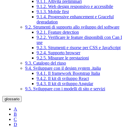
9.1.1. Attività preliminari
9.1.2. Web design responsivo e accessibile
9.1.3. Mobile first
9.1.4. Progressive enhancement e Graceful
degradation
9.2. Strumenti di supporto allo sviluppo del software
9.2.1. Feature detection
9.2.2. Verificare le feature disponibili con Can I
use
9.2.3. Strumenti e risorse per CSS e JavaScript
9.2.4. Supporto browser
9.2.5. Misurare le prestazioni
9.3. Catalogo del riuso
9.4. Sviluppare con il design system .italia
9.4.1. Il framework Bootstrap Italia
9.4.2. Il kit di sviluppo React
9.4.3. Il kit di sviluppo Angular
9.5. Sviluppare con i modelli di sito e servizi
glossario
A
B
C
D