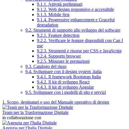
9.1.1. Attività preliminari
9.1.2. Web design responsivo e accessibile
9.1.3. Mobile first
9.1.4. Progressive enhancement e Graceful
degradation
9.2. Strumenti di supporto allo sviluppo del software
9.2.1. Feature detection
9.2.2. Verificare le feature disponibili con Can I
use
9.2.3. Strumenti e risorse per CSS e JavaScript
9.2.4. Supporto browser
9.2.5. Misurare le prestazioni
9.3. Catalogo del riuso
9.4. Sviluppare con il design system .italia
9.4.1. Il framework Bootstrap Italia
9.4.2. Il kit di sviluppo React
9.4.3. Il kit di sviluppo Angular
9.5. Sviluppare con i modelli di sito e servizi
1. Scopo, destinatari e uso del Manuale operativo di design
Team per la Trasformazione Digitale
in collaborazione con
Agenzia per l'Italia Digitale