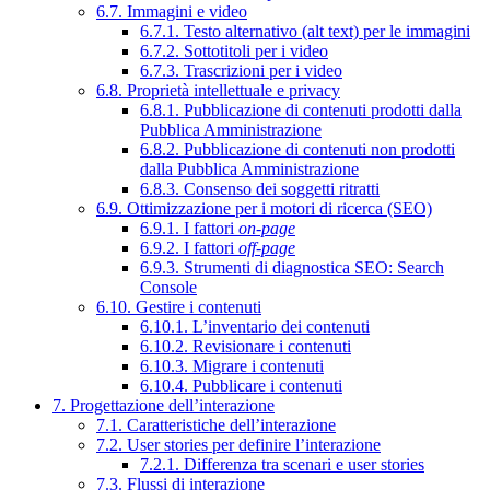
6.7. Immagini e video
6.7.1. Testo alternativo (alt text) per le immagini
6.7.2. Sottotitoli per i video
6.7.3. Trascrizioni per i video
6.8. Proprietà intellettuale e privacy
6.8.1. Pubblicazione di contenuti prodotti dalla
Pubblica Amministrazione
6.8.2. Pubblicazione di contenuti non prodotti
dalla Pubblica Amministrazione
6.8.3. Consenso dei soggetti ritratti
6.9. Ottimizzazione per i motori di ricerca (SEO)
6.9.1. I fattori
on-page
6.9.2. I fattori
off-page
6.9.3. Strumenti di diagnostica SEO: Search
Console
6.10. Gestire i contenuti
6.10.1. L’inventario dei contenuti
6.10.2. Revisionare i contenuti
6.10.3. Migrare i contenuti
6.10.4. Pubblicare i contenuti
7. Progettazione dell’interazione
7.1. Caratteristiche dell’interazione
7.2. User stories per definire l’interazione
7.2.1. Differenza tra scenari e user stories
7.3. Flussi di interazione