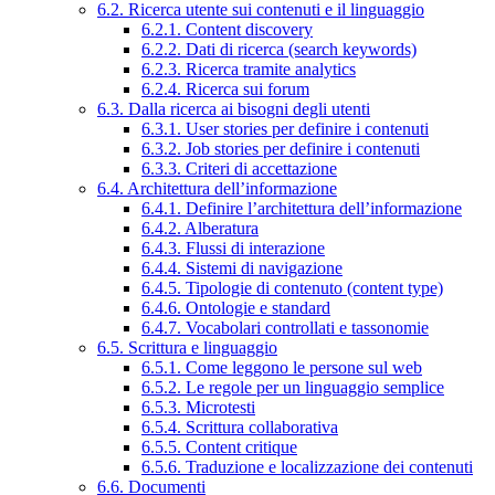
6.2. Ricerca utente sui contenuti e il linguaggio
6.2.1. Content discovery
6.2.2. Dati di ricerca (search keywords)
6.2.3. Ricerca tramite analytics
6.2.4. Ricerca sui forum
6.3. Dalla ricerca ai bisogni degli utenti
6.3.1. User stories per definire i contenuti
6.3.2. Job stories per definire i contenuti
6.3.3. Criteri di accettazione
6.4. Architettura dell’informazione
6.4.1. Definire l’architettura dell’informazione
6.4.2. Alberatura
6.4.3. Flussi di interazione
6.4.4. Sistemi di navigazione
6.4.5. Tipologie di contenuto (content type)
6.4.6. Ontologie e standard
6.4.7. Vocabolari controllati e tassonomie
6.5. Scrittura e linguaggio
6.5.1. Come leggono le persone sul web
6.5.2. Le regole per un linguaggio semplice
6.5.3. Microtesti
6.5.4. Scrittura collaborativa
6.5.5. Content critique
6.5.6. Traduzione e localizzazione dei contenuti
6.6. Documenti