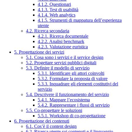
4.1.2. Questionari
4.1.3. Test di usabilità
4.1.4. Web analytics
4.1.5. Strumenti di mappatura dell’esperienza
utente
4.2. Ricerca secondaria
4.2.1. Ricerca documentale
4.2.2. Analisi benchmark
4.2.3. Valutazione euristica
5. Progettazione dei servizi
5.1. Cosa sono i servizi e il service design
5.2. Progettare servizi pubblici digitali
5.3. Definire il modello di servizio
5.3.1. Identificare gli attori coinvolti
5.3.2. Formulare la proposta di valore
5.3.3. Inquadrare gli elementi costitutivi del
servizio
5.4. Descrivere il funzionamento del servizio
5.4.1. Mappare l’ecosistema
5.4.2. Rappresentare i flussi di servizio
5.5. Co-progettare le soluzioni
5.5.1. Workshop di co-progettazione
6. Progettazione dei contenuti
6.1. Cos’è il content design
6.2. Ricerca utente sui contenuti e il linguaggio