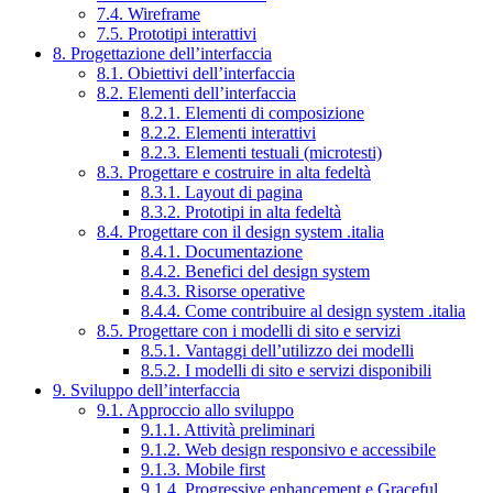
7.4. Wireframe
7.5. Prototipi interattivi
8. Progettazione dell’interfaccia
8.1. Obiettivi dell’interfaccia
8.2. Elementi dell’interfaccia
8.2.1. Elementi di composizione
8.2.2. Elementi interattivi
8.2.3. Elementi testuali (microtesti)
8.3. Progettare e costruire in alta fedeltà
8.3.1. Layout di pagina
8.3.2. Prototipi in alta fedeltà
8.4. Progettare con il design system .italia
8.4.1. Documentazione
8.4.2. Benefici del design system
8.4.3. Risorse operative
8.4.4. Come contribuire al design system .italia
8.5. Progettare con i modelli di sito e servizi
8.5.1. Vantaggi dell’utilizzo dei modelli
8.5.2. I modelli di sito e servizi disponibili
9. Sviluppo dell’interfaccia
9.1. Approccio allo sviluppo
9.1.1. Attività preliminari
9.1.2. Web design responsivo e accessibile
9.1.3. Mobile first
9.1.4. Progressive enhancement e Graceful