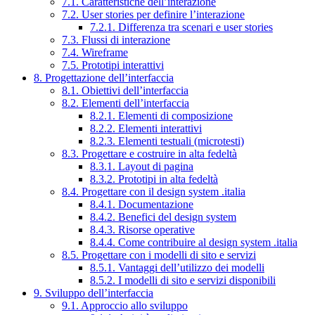
7.1. Caratteristiche dell’interazione
7.2. User stories per definire l’interazione
7.2.1. Differenza tra scenari e user stories
7.3. Flussi di interazione
7.4. Wireframe
7.5. Prototipi interattivi
8. Progettazione dell’interfaccia
8.1. Obiettivi dell’interfaccia
8.2. Elementi dell’interfaccia
8.2.1. Elementi di composizione
8.2.2. Elementi interattivi
8.2.3. Elementi testuali (microtesti)
8.3. Progettare e costruire in alta fedeltà
8.3.1. Layout di pagina
8.3.2. Prototipi in alta fedeltà
8.4. Progettare con il design system .italia
8.4.1. Documentazione
8.4.2. Benefici del design system
8.4.3. Risorse operative
8.4.4. Come contribuire al design system .italia
8.5. Progettare con i modelli di sito e servizi
8.5.1. Vantaggi dell’utilizzo dei modelli
8.5.2. I modelli di sito e servizi disponibili
9. Sviluppo dell’interfaccia
9.1. Approccio allo sviluppo