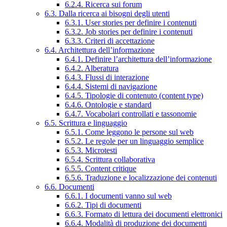
6.2.4. Ricerca sui forum
6.3. Dalla ricerca ai bisogni degli utenti
6.3.1. User stories per definire i contenuti
6.3.2. Job stories per definire i contenuti
6.3.3. Criteri di accettazione
6.4. Architettura dell’informazione
6.4.1. Definire l’architettura dell’informazione
6.4.2. Alberatura
6.4.3. Flussi di interazione
6.4.4. Sistemi di navigazione
6.4.5. Tipologie di contenuto (content type)
6.4.6. Ontologie e standard
6.4.7. Vocabolari controllati e tassonomie
6.5. Scrittura e linguaggio
6.5.1. Come leggono le persone sul web
6.5.2. Le regole per un linguaggio semplice
6.5.3. Microtesti
6.5.4. Scrittura collaborativa
6.5.5. Content critique
6.5.6. Traduzione e localizzazione dei contenuti
6.6. Documenti
6.6.1. I documenti vanno sul web
6.6.2. Tipi di documenti
6.6.3. Formato di lettura dei documenti elettronici
6.6.4. Modalità di produzione dei documenti