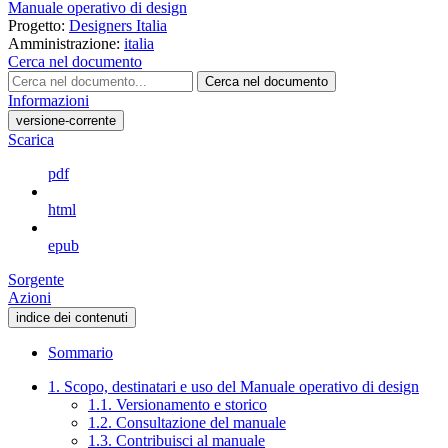
Manuale operativo di design
Progetto:
Designers Italia
Amministrazione:
italia
Cerca nel documento
Cerca nel documento
Informazioni
versione-corrente
Scarica
pdf
html
epub
Sorgente
Azioni
indice dei contenuti
Sommario
1. Scopo, destinatari e uso del Manuale operativo di design
1.1. Versionamento e storico
1.2. Consultazione del manuale
1.3. Contribuisci al manuale