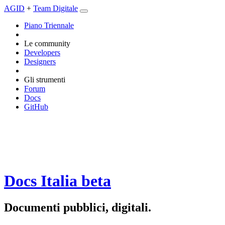
AGID
+
Team Digitale
Piano Triennale
Le community
Developers
Designers
Gli strumenti
Forum
Docs
GitHub
Docs Italia
beta
Documenti pubblici, digitali.