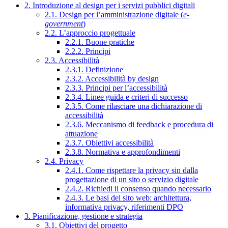
2. Introduzione al design per i servizi pubblici digitali
2.1. Design per l’amministrazione digitale (
e-
government
)
2.2. L’approccio progettuale
2.2.1. Buone pratiche
2.2.2. Principi
2.3. Accessibilità
2.3.1. Definizione
2.3.2. Accessibilità by design
2.3.3. Principi per l’accessibilità
2.3.4. Linee guida e criteri di successo
2.3.5. Come rilasciare una dichiarazione di
accessibilità
2.3.6. Meccanismo di feedback e procedura di
attuazione
2.3.7. Obiettivi accessibilità
2.3.8. Normativa e approfondimenti
2.4. Privacy
2.4.1. Come rispettare la privacy sin dalla
progettazione di un sito o servizio digitale
2.4.2. Richiedi il consenso quando necessario
2.4.3. Le basi del sito web: architettura,
informativa privacy, riferimenti DPO
3. Pianificazione, gestione e strategia
3.1. Obiettivi del progetto