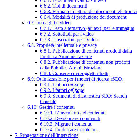
6.6.1. I documenti vanno sul web
6.6.2. Tipi di documenti
6.6.3. Formato di lettura dei documenti elettronici
6.6.4. Modalità di produzione dei documenti
6.7. Immagini e video
6.7.1. Testo alternativo (alt text) per le immagini
6.7.2. Sottotitoli per i video
6.7.3. Trascrizioni per i video
6.8. Proprietà intellettuale e privacy
6.8.1. Pubblicazione di contenuti prodotti dalla
Pubblica Amministrazione
6.8.2. Pubblicazione di contenuti non prodotti
dalla Pubblica Amministrazione
6.8.3. Consenso dei soggetti ritratti
6.9. Ottimizzazione per i motori di ricerca (SEO)
6.9.1. I fattori
on-page
6.9.2. I fattori
off-page
6.9.3. Strumenti di diagnostica SEO: Search
Console
6.10. Gestire i contenuti
6.10.1. L’inventario dei contenuti
6.10.2. Revisionare i contenuti
6.10.3. Migrare i contenuti
6.10.4. Pubblicare i contenuti
7. Progettazione dell’interazione