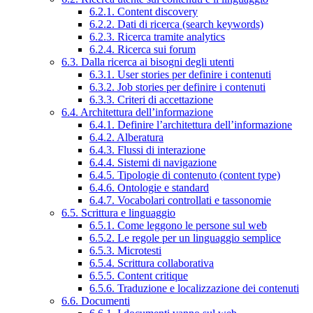
6.2.1. Content discovery
6.2.2. Dati di ricerca (search keywords)
6.2.3. Ricerca tramite analytics
6.2.4. Ricerca sui forum
6.3. Dalla ricerca ai bisogni degli utenti
6.3.1. User stories per definire i contenuti
6.3.2. Job stories per definire i contenuti
6.3.3. Criteri di accettazione
6.4. Architettura dell’informazione
6.4.1. Definire l’architettura dell’informazione
6.4.2. Alberatura
6.4.3. Flussi di interazione
6.4.4. Sistemi di navigazione
6.4.5. Tipologie di contenuto (content type)
6.4.6. Ontologie e standard
6.4.7. Vocabolari controllati e tassonomie
6.5. Scrittura e linguaggio
6.5.1. Come leggono le persone sul web
6.5.2. Le regole per un linguaggio semplice
6.5.3. Microtesti
6.5.4. Scrittura collaborativa
6.5.5. Content critique
6.5.6. Traduzione e localizzazione dei contenuti
6.6. Documenti