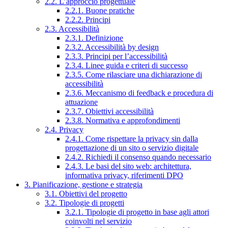
2.2. L’approccio progettuale
2.2.1. Buone pratiche
2.2.2. Principi
2.3. Accessibilità
2.3.1. Definizione
2.3.2. Accessibilità by design
2.3.3. Principi per l’accessibilità
2.3.4. Linee guida e criteri di successo
2.3.5. Come rilasciare una dichiarazione di
accessibilità
2.3.6. Meccanismo di feedback e procedura di
attuazione
2.3.7. Obiettivi accessibilità
2.3.8. Normativa e approfondimenti
2.4. Privacy
2.4.1. Come rispettare la privacy sin dalla
progettazione di un sito o servizio digitale
2.4.2. Richiedi il consenso quando necessario
2.4.3. Le basi del sito web: architettura,
informativa privacy, riferimenti DPO
3. Pianificazione, gestione e strategia
3.1. Obiettivi del progetto
3.2. Tipologie di progetti
3.2.1. Tipologie di progetto in base agli attori
coinvolti nel servizio