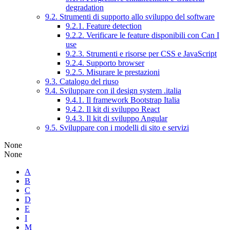
degradation
9.2. Strumenti di supporto allo sviluppo del software
9.2.1. Feature detection
9.2.2. Verificare le feature disponibili con Can I
use
9.2.3. Strumenti e risorse per CSS e JavaScript
9.2.4. Supporto browser
9.2.5. Misurare le prestazioni
9.3. Catalogo del riuso
9.4. Sviluppare con il design system .italia
9.4.1. Il framework Bootstrap Italia
9.4.2. Il kit di sviluppo React
9.4.3. Il kit di sviluppo Angular
9.5. Sviluppare con i modelli di sito e servizi
None
None
A
B
C
D
E
I
M