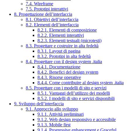
7.4. Wireframe
7.5. Prototipi interattivi
8. Progettazione dell’interfaccia
8.1. Obiettivi dell’interfaccia
8.2. Elementi dell’interfaccia
8.2.1. Elementi di composizione
8.2.2. Elementi interattivi
8.2.3. Elementi testuali (microtesti)
8.3. Progettare e costruire in alta fedeltà
8.3.1. Layout di pagina
8.3.2. Prototipi in alta fedeltà
8.4. Progettare con il design system .italia
8.4.1. Documentazione
8.4.2. Benefici del design system
8.4.3. Risorse operative
8.4.4. Come contribuire al design system .italia
8.5. Progettare con i modelli di sito e servizi
8.5.1. Vantaggi dell’utilizzo dei modelli
8.5.2. I modelli di sito e servizi disponibili
9. Sviluppo dell’interfaccia
9.1. Approccio allo sviluppo
9.1.1. Attività preliminari
9.1.2. Web design responsivo e accessibile
9.1.3. Mobile first
9.1.4. Progressive enhancement e Graceful