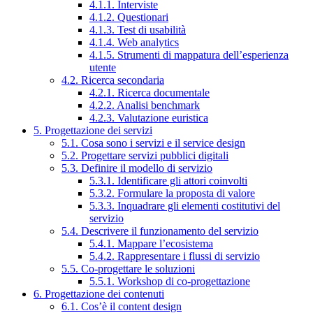
4.1.1. Interviste
4.1.2. Questionari
4.1.3. Test di usabilità
4.1.4. Web analytics
4.1.5. Strumenti di mappatura dell’esperienza
utente
4.2. Ricerca secondaria
4.2.1. Ricerca documentale
4.2.2. Analisi benchmark
4.2.3. Valutazione euristica
5. Progettazione dei servizi
5.1. Cosa sono i servizi e il service design
5.2. Progettare servizi pubblici digitali
5.3. Definire il modello di servizio
5.3.1. Identificare gli attori coinvolti
5.3.2. Formulare la proposta di valore
5.3.3. Inquadrare gli elementi costitutivi del
servizio
5.4. Descrivere il funzionamento del servizio
5.4.1. Mappare l’ecosistema
5.4.2. Rappresentare i flussi di servizio
5.5. Co-progettare le soluzioni
5.5.1. Workshop di co-progettazione
6. Progettazione dei contenuti
6.1. Cos’è il content design