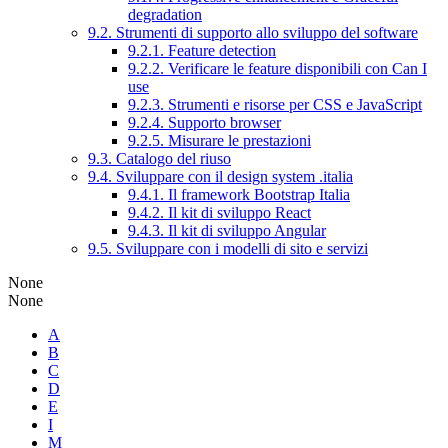
degradation
9.2. Strumenti di supporto allo sviluppo del software
9.2.1. Feature detection
9.2.2. Verificare le feature disponibili con Can I
use
9.2.3. Strumenti e risorse per CSS e JavaScript
9.2.4. Supporto browser
9.2.5. Misurare le prestazioni
9.3. Catalogo del riuso
9.4. Sviluppare con il design system .italia
9.4.1. Il framework Bootstrap Italia
9.4.2. Il kit di sviluppo React
9.4.3. Il kit di sviluppo Angular
9.5. Sviluppare con i modelli di sito e servizi
None
None
A
B
C
D
E
I
M