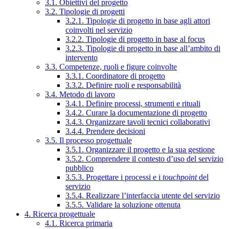
3.1. Obiettivi del progetto
3.2. Tipologie di progetti
3.2.1. Tipologie di progetto in base agli attori
coinvolti nel servizio
3.2.2. Tipologie di progetto in base al focus
3.2.3. Tipologie di progetto in base all’ambito di
intervento
3.3. Competenze, ruoli e figure coinvolte
3.3.1. Coordinatore di progetto
3.3.2. Definire ruoli e responsabilità
3.4. Metodo di lavoro
3.4.1. Definire processi, strumenti e rituali
3.4.2. Curare la documentazione di progetto
3.4.3. Organizzare tavoli tecnici collaborativi
3.4.4. Prendere decisioni
3.5. Il processo progettuale
3.5.1. Organizzare il progetto e la sua gestione
3.5.2. Comprendere il contesto d’uso del servizio
pubblico
3.5.3. Progettare i processi e i
touchpoint
del
servizio
3.5.4. Realizzare l’interfaccia utente del servizio
3.5.5. Validare la soluzione ottenuta
4. Ricerca progettuale
4.1. Ricerca primaria