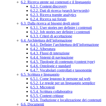
6.2. Ricerca utente sui contenuti e il linguaggio
6.2.1. Content discovery
6.2.2. Dati di ricerca (search keywords)
6.2.3. Ricerca tramite analytics
6.2.4. Ricerca sui forum
6.3. Dalla ricerca ai bisogni degli utenti
6.3.1. User stories per definire i contenuti
6.3.2. Job stories per definire i contenuti
6.3.3. Criteri di accettazione
6.4. Architettura dell’informazione
6.4.1. Definire l’architettura dell’informazione
6.4.2. Alberatura
6.4.3. Flussi di interazione
6.4.4. Sistemi di navigazione
6.4.5. Tipologie di contenuto (content type)
6.4.6. Ontologie e standard
6.4.7. Vocabolari controllati e tassonomie
6.5. Scrittura e linguaggio
6.5.1. Come leggono le persone sul web
6.5.2. Le regole per un linguaggio semplice
6.5.3. Microtesti
6.5.4. Scrittura collaborativa
6.5.5. Content critique
6.5.6. Traduzione e localizzazione dei contenuti
6.6. Documenti