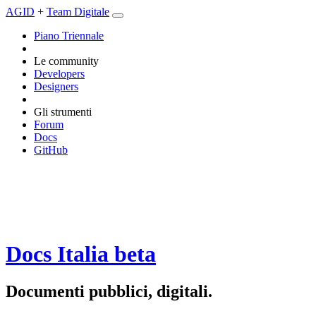
AGID
+
Team Digitale
Piano Triennale
Le community
Developers
Designers
Gli strumenti
Forum
Docs
GitHub
Docs Italia
beta
Documenti pubblici, digitali.