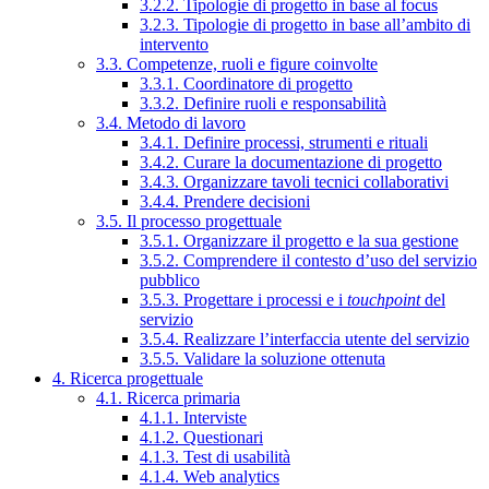
3.2.2. Tipologie di progetto in base al focus
3.2.3. Tipologie di progetto in base all’ambito di
intervento
3.3. Competenze, ruoli e figure coinvolte
3.3.1. Coordinatore di progetto
3.3.2. Definire ruoli e responsabilità
3.4. Metodo di lavoro
3.4.1. Definire processi, strumenti e rituali
3.4.2. Curare la documentazione di progetto
3.4.3. Organizzare tavoli tecnici collaborativi
3.4.4. Prendere decisioni
3.5. Il processo progettuale
3.5.1. Organizzare il progetto e la sua gestione
3.5.2. Comprendere il contesto d’uso del servizio
pubblico
3.5.3. Progettare i processi e i
touchpoint
del
servizio
3.5.4. Realizzare l’interfaccia utente del servizio
3.5.5. Validare la soluzione ottenuta
4. Ricerca progettuale
4.1. Ricerca primaria
4.1.1. Interviste
4.1.2. Questionari
4.1.3. Test di usabilità
4.1.4. Web analytics