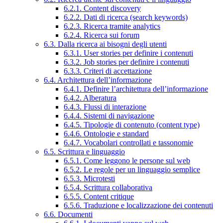
6.2.1. Content discovery
6.2.2. Dati di ricerca (search keywords)
6.2.3. Ricerca tramite analytics
6.2.4. Ricerca sui forum
6.3. Dalla ricerca ai bisogni degli utenti
6.3.1. User stories per definire i contenuti
6.3.2. Job stories per definire i contenuti
6.3.3. Criteri di accettazione
6.4. Architettura dell’informazione
6.4.1. Definire l’architettura dell’informazione
6.4.2. Alberatura
6.4.3. Flussi di interazione
6.4.4. Sistemi di navigazione
6.4.5. Tipologie di contenuto (content type)
6.4.6. Ontologie e standard
6.4.7. Vocabolari controllati e tassonomie
6.5. Scrittura e linguaggio
6.5.1. Come leggono le persone sul web
6.5.2. Le regole per un linguaggio semplice
6.5.3. Microtesti
6.5.4. Scrittura collaborativa
6.5.5. Content critique
6.5.6. Traduzione e localizzazione dei contenuti
6.6. Documenti