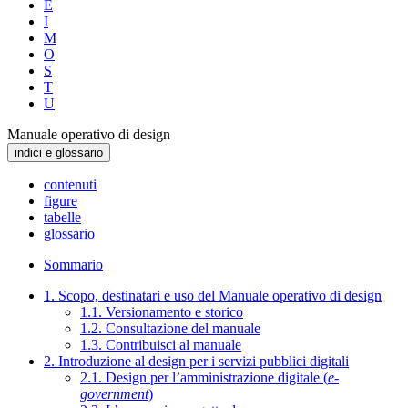
E
I
M
O
S
T
U
Manuale operativo di design
indici e glossario
contenuti
figure
tabelle
glossario
Sommario
1. Scopo, destinatari e uso del Manuale operativo di design
1.1. Versionamento e storico
1.2. Consultazione del manuale
1.3. Contribuisci al manuale
2. Introduzione al design per i servizi pubblici digitali
2.1. Design per l’amministrazione digitale (
e-
government
)