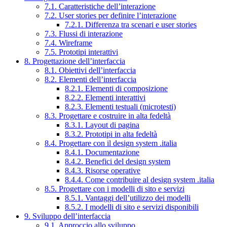
7.1. Caratteristiche dell’interazione
7.2. User stories per definire l’interazione
7.2.1. Differenza tra scenari e user stories
7.3. Flussi di interazione
7.4. Wireframe
7.5. Prototipi interattivi
8. Progettazione dell’interfaccia
8.1. Obiettivi dell’interfaccia
8.2. Elementi dell’interfaccia
8.2.1. Elementi di composizione
8.2.2. Elementi interattivi
8.2.3. Elementi testuali (microtesti)
8.3. Progettare e costruire in alta fedeltà
8.3.1. Layout di pagina
8.3.2. Prototipi in alta fedeltà
8.4. Progettare con il design system .italia
8.4.1. Documentazione
8.4.2. Benefici del design system
8.4.3. Risorse operative
8.4.4. Come contribuire al design system .italia
8.5. Progettare con i modelli di sito e servizi
8.5.1. Vantaggi dell’utilizzo dei modelli
8.5.2. I modelli di sito e servizi disponibili
9. Sviluppo dell’interfaccia
9.1. Approccio allo sviluppo