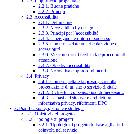
2.2. L’approccio progettuale
2.2.1. Buone pratiche
2.2.2. Principi
2.3. Accessibilità
2.3.1. Definizione
2.3.2. Accessibilità by design
2.3.3. Principi per l’accessibilità
2.3.4. Linee guida e criteri di successo
2.3.5. Come rilasciare una dichiarazione di
accessibilità
2.3.6. Meccanismo di feedback e procedura di
attuazione
2.3.7. Obiettivi accessibilità
2.3.8. Normativa e approfondimenti
2.4. Privacy
2.4.1. Come rispettare la privacy sin dalla
progettazione di un sito o servizio digitale
2.4.2. Richiedi il consenso quando necessario
2.4.3. Le basi del sito web: architettura,
informativa privacy, riferimenti DPO
3. Pianificazione, gestione e strategia
3.1. Obiettivi del progetto
3.2. Tipologie di progetti
3.2.1. Tipologie di progetto in base agli attori
coinvolti nel servizio