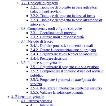
3.2. Tipologie di progetti
3.2.1. Tipologie di progetto in base agli attori
coinvolti nel servizio
3.2.2. Tipologie di progetto in base al focus
3.2.3. Tipologie di progetto in base all’ambito di
intervento
3.3. Competenze, ruoli e figure coinvolte
3.3.1. Coordinatore di progetto
3.3.2. Definire ruoli e responsabilità
3.4. Metodo di lavoro
3.4.1. Definire processi, strumenti e rituali
3.4.2. Curare la documentazione di progetto
3.4.3. Organizzare tavoli tecnici collaborativi
3.4.4. Prendere decisioni
3.5. Il processo progettuale
3.5.1. Organizzare il progetto e la sua gestione
3.5.2. Comprendere il contesto d’uso del servizio
pubblico
3.5.3. Progettare i processi e i
touchpoint
del
servizio
3.5.4. Realizzare l’interfaccia utente del servizio
3.5.5. Validare la soluzione ottenuta
4. Ricerca progettuale
4.1. Ricerca primaria
4.1.1. Interviste