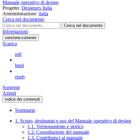
Manuale operativo di design
Progetto:
Designers Italia
Amministrazione:
italia
Cerca nel documento
Cerca nel documento
Informazioni
versione-corrente
Scarica
pdf
html
epub
Sorgente
Azioni
indice dei contenuti
Sommario
1. Scopo, destinatari e uso del Manuale operativo di design
1.1. Versionamento e storico
1.2. Consultazione del manuale
1.3. Contribuisci al manuale