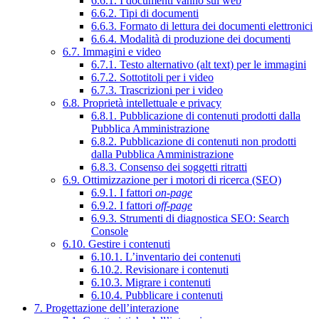
6.6.1. I documenti vanno sul web
6.6.2. Tipi di documenti
6.6.3. Formato di lettura dei documenti elettronici
6.6.4. Modalità di produzione dei documenti
6.7. Immagini e video
6.7.1. Testo alternativo (alt text) per le immagini
6.7.2. Sottotitoli per i video
6.7.3. Trascrizioni per i video
6.8. Proprietà intellettuale e privacy
6.8.1. Pubblicazione di contenuti prodotti dalla
Pubblica Amministrazione
6.8.2. Pubblicazione di contenuti non prodotti
dalla Pubblica Amministrazione
6.8.3. Consenso dei soggetti ritratti
6.9. Ottimizzazione per i motori di ricerca (SEO)
6.9.1. I fattori
on-page
6.9.2. I fattori
off-page
6.9.3. Strumenti di diagnostica SEO: Search
Console
6.10. Gestire i contenuti
6.10.1. L’inventario dei contenuti
6.10.2. Revisionare i contenuti
6.10.3. Migrare i contenuti
6.10.4. Pubblicare i contenuti
7. Progettazione dell’interazione