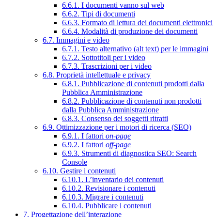
6.6.1. I documenti vanno sul web
6.6.2. Tipi di documenti
6.6.3. Formato di lettura dei documenti elettronici
6.6.4. Modalità di produzione dei documenti
6.7. Immagini e video
6.7.1. Testo alternativo (alt text) per le immagini
6.7.2. Sottotitoli per i video
6.7.3. Trascrizioni per i video
6.8. Proprietà intellettuale e privacy
6.8.1. Pubblicazione di contenuti prodotti dalla
Pubblica Amministrazione
6.8.2. Pubblicazione di contenuti non prodotti
dalla Pubblica Amministrazione
6.8.3. Consenso dei soggetti ritratti
6.9. Ottimizzazione per i motori di ricerca (SEO)
6.9.1. I fattori
on-page
6.9.2. I fattori
off-page
6.9.3. Strumenti di diagnostica SEO: Search
Console
6.10. Gestire i contenuti
6.10.1. L’inventario dei contenuti
6.10.2. Revisionare i contenuti
6.10.3. Migrare i contenuti
6.10.4. Pubblicare i contenuti
7. Progettazione dell’interazione