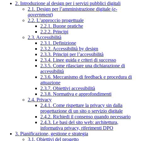
2. Introduzione al design per i servizi pubblici digitali
2.1. Design per l’amministrazione digitale (
e-
government
)
2.2. L’approccio progettuale
2.2.1. Buone pratiche
2.2.2. Principi
2.3. Accessibilità
2.3.1. Definizione
2.3.2. Accessibilità by design
2.3.3. Principi per l’accessibilità
2.3.4. Linee guida e criteri di successo
2.3.5. Come rilasciare una dichiarazione di
accessibilità
2.3.6. Meccanismo di feedback e procedura di
attuazione
2.3.7. Obiettivi accessibilità
2.3.8. Normativa e approfondimenti
2.4. Privacy
2.4.1. Come rispettare la privacy sin dalla
progettazione di un sito o servizio digitale
2.4.2. Richiedi il consenso quando necessario
2.4.3. Le basi del sito web: architettura,
informativa privacy, riferimenti DPO
3. Pianificazione, gestione e strategia
3.1. Obiettivi del progetto