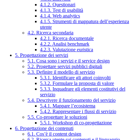
4.1.2. Questionari
4.1.3. Test di usabilità
4.1.4. Web analytics
4.1.5. Strumenti di mappatura dell’esperienza
utente
4.2. Ricerca secondaria
4.2.1. Ricerca documentale
4.2.2. Analisi benchmark
4.2.3. Valutazione euristica
5. Progettazione dei servizi
5.1. Cosa sono i servizi e il service design
5.2. Progettare servizi pubblici digitali
5.3. Definire il modello di servizio
5.3.1. Identificare gli attori coinvolti
5.3.2. Formulare la proposta di valore
5.3.3. Inquadrare gli elementi costitutivi del
servizio
5.4. Descrivere il funzionamento del servizio
5.4.1. Mappare l’ecosistema
5.4.2. Rappresentare i flussi di servizio
5.5. Co-progettare le soluzioni
5.5.1. Workshop di co-progettazione
6. Progettazione dei contenuti
6.1. Cos’è il content design
6.2. Ricerca utente sui contenuti e il linguaggio