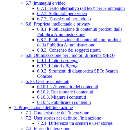
6.7. Immagini e video
6.7.1. Testo alternativo (alt text) per le immagini
6.7.2. Sottotitoli per i video
6.7.3. Trascrizioni per i video
6.8. Proprietà intellettuale e privacy
6.8.1. Pubblicazione di contenuti prodotti dalla
Pubblica Amministrazione
6.8.2. Pubblicazione di contenuti non prodotti
dalla Pubblica Amministrazione
6.8.3. Consenso dei soggetti ritratti
6.9. Ottimizzazione per i motori di ricerca (SEO)
6.9.1. I fattori
on-page
6.9.2. I fattori
off-page
6.9.3. Strumenti di diagnostica SEO: Search
Console
6.10. Gestire i contenuti
6.10.1. L’inventario dei contenuti
6.10.2. Revisionare i contenuti
6.10.3. Migrare i contenuti
6.10.4. Pubblicare i contenuti
7. Progettazione dell’interazione
7.1. Caratteristiche dell’interazione
7.2. User stories per definire l’interazione
7.2.1. Differenza tra scenari e user stories
7.3. Flussi di interazione