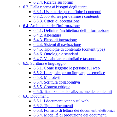
6.2.4. Ricerca sui forum
6.3. Dalla ricerca ai bisogni degli utenti
6.3.1. User stories per definire i contenuti
6.3.2. Job stories per definire i contenuti
6.3.3. Criteri di accettazione
6.4. Architettura dell’informazione
6.4.1. Definire l’architettura dell’informazione
6.4.2. Alberatura
6.4.3. Flussi di interazione
6.4.4. Sistemi di navigazione
6.4.5. Tipologie di contenuto (content type)
6.4.6. Ontologie e standard
6.4.7. Vocabolari controllati e tassonomie
6.5. Scrittura e linguaggio
6.5.1. Come leggono le persone sul web
6.5.2. Le regole per un linguaggio semplice
6.5.3. Microtesti
6.5.4. Scrittura collaborativa
6.5.5. Content critique
6.5.6. Traduzione e localizzazione dei contenuti
6.6. Documenti
6.6.1. I documenti vanno sul web
6.6.2. Tipi di documenti
6.6.3. Formato di lettura dei documenti elettronici
6.6.4. Modalità di produzione dei documenti