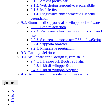
9.1.1. Attività preliminari
9.1.2. Web design responsivo e accessibile
9.1.3. Mobile first
9.1.4. Progressive enhancement e Graceful
degradation
9.2. Strumenti di supporto allo sviluppo del software
9.2.1. Feature detection
9.2.2. Verificare le feature disponibili con Can I
use
9.2.3. Strumenti e risorse per CSS e JavaScript
9.2.4. Supporto browser
9.2.5. Misurare le prestazioni
9.3. Catalogo del riuso
9.4. Sviluppare con il design system .italia
9.4.1. Il framework Bootstrap Italia
9.4.2. Il kit di sviluppo React
9.4.3. Il kit di sviluppo Angular
9.5. Sviluppare con i modelli di sito e servizi
glossario
A
B
C
D