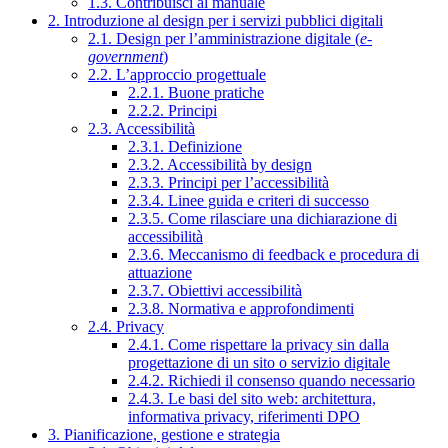
1.3. Contribuisci al manuale
2. Introduzione al design per i servizi pubblici digitali
2.1. Design per l’amministrazione digitale (
e-
government
)
2.2. L’approccio progettuale
2.2.1. Buone pratiche
2.2.2. Principi
2.3. Accessibilità
2.3.1. Definizione
2.3.2. Accessibilità by design
2.3.3. Principi per l’accessibilità
2.3.4. Linee guida e criteri di successo
2.3.5. Come rilasciare una dichiarazione di
accessibilità
2.3.6. Meccanismo di feedback e procedura di
attuazione
2.3.7. Obiettivi accessibilità
2.3.8. Normativa e approfondimenti
2.4. Privacy
2.4.1. Come rispettare la privacy sin dalla
progettazione di un sito o servizio digitale
2.4.2. Richiedi il consenso quando necessario
2.4.3. Le basi del sito web: architettura,
informativa privacy, riferimenti DPO
3. Pianificazione, gestione e strategia