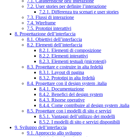
7.1. Caratteristiche dell’interazione
7.2. User stories per definire l’interazione
7.2.1. Differenza tra scenari e user stories
7.3. Flussi di interazione
7.4. Wireframe
7.5. Prototipi interattivi
8. Progettazione dell’interfaccia
8.1. Obiettivi dell’interfaccia
8.2. Elementi dell’interfaccia
8.2.1. Elementi di composizione
8.2.2. Elementi interattivi
8.2.3. Elementi testuali (microtesti)
8.3. Progettare e costruire in alta fedeltà
8.3.1. Layout di pagina
8.3.2. Prototipi in alta fedeltà
8.4. Progettare con il design system .italia
8.4.1. Documentazione
8.4.2. Benefici del design system
8.4.3. Risorse operative
8.4.4. Come contribuire al design system .italia
8.5. Progettare con i modelli di sito e servizi
8.5.1. Vantaggi dell’utilizzo dei modelli
8.5.2. I modelli di sito e servizi disponibili
9. Sviluppo dell’interfaccia
9.1. Approccio allo sviluppo