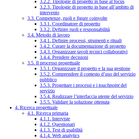
3.2.2. Tipologie di progetto in base al focus
3.2.3. Tipologie di progetto in base all’ambito di
intervento
3.3. Competenze, ruoli e figure coinvolte
3.3.1. Coordinatore di progetto
3.3.2. Definire ruoli e responsabilità
3.4. Metodo di lavoro
3.4.1. Definire processi, strumenti e rituali
3.4.2. Curare la documentazione di progetto
3.4.3. Organizzare tavoli tecnici collaborativi
3.4.4. Prendere decisioni
3.5. Il processo progettuale
3.5.1. Organizzare il progetto e la sua gestione
3.5.2. Comprendere il contesto d’uso del servizio
pubblico
3.5.3. Progettare i processi e i
touchpoint
del
servizio
3.5.4. Realizzare l’interfaccia utente del servizio
3.5.5. Validare la soluzione ottenuta
4. Ricerca progettuale
4.1. Ricerca primaria
4.1.1. Interviste
4.1.2. Questionari
4.1.3. Test di usabilità
4.1.4. Web analytics