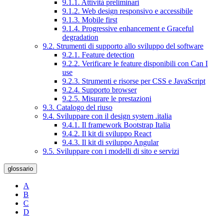
9.1.1. Attività preliminari
9.1.2. Web design responsivo e accessibile
9.1.3. Mobile first
9.1.4. Progressive enhancement e Graceful
degradation
9.2. Strumenti di supporto allo sviluppo del software
9.2.1. Feature detection
9.2.2. Verificare le feature disponibili con Can I
use
9.2.3. Strumenti e risorse per CSS e JavaScript
9.2.4. Supporto browser
9.2.5. Misurare le prestazioni
9.3. Catalogo del riuso
9.4. Sviluppare con il design system .italia
9.4.1. Il framework Bootstrap Italia
9.4.2. Il kit di sviluppo React
9.4.3. Il kit di sviluppo Angular
9.5. Sviluppare con i modelli di sito e servizi
glossario
A
B
C
D