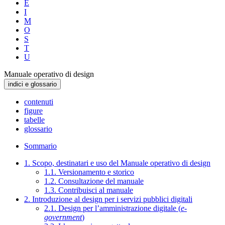
E
I
M
O
S
T
U
Manuale operativo di design
indici e glossario
contenuti
figure
tabelle
glossario
Sommario
1. Scopo, destinatari e uso del Manuale operativo di design
1.1. Versionamento e storico
1.2. Consultazione del manuale
1.3. Contribuisci al manuale
2. Introduzione al design per i servizi pubblici digitali
2.1. Design per l’amministrazione digitale (
e-
government
)