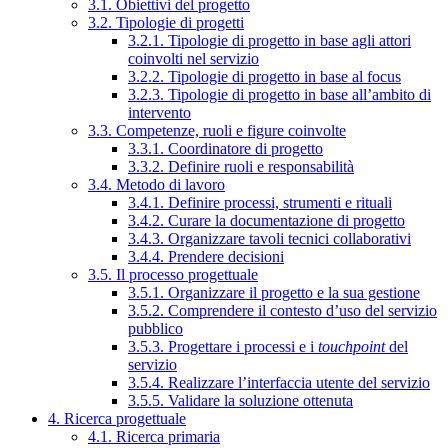
3.1. Obiettivi del progetto
3.2. Tipologie di progetti
3.2.1. Tipologie di progetto in base agli attori
coinvolti nel servizio
3.2.2. Tipologie di progetto in base al focus
3.2.3. Tipologie di progetto in base all’ambito di
intervento
3.3. Competenze, ruoli e figure coinvolte
3.3.1. Coordinatore di progetto
3.3.2. Definire ruoli e responsabilità
3.4. Metodo di lavoro
3.4.1. Definire processi, strumenti e rituali
3.4.2. Curare la documentazione di progetto
3.4.3. Organizzare tavoli tecnici collaborativi
3.4.4. Prendere decisioni
3.5. Il processo progettuale
3.5.1. Organizzare il progetto e la sua gestione
3.5.2. Comprendere il contesto d’uso del servizio
pubblico
3.5.3. Progettare i processi e i
touchpoint
del
servizio
3.5.4. Realizzare l’interfaccia utente del servizio
3.5.5. Validare la soluzione ottenuta
4. Ricerca progettuale
4.1. Ricerca primaria