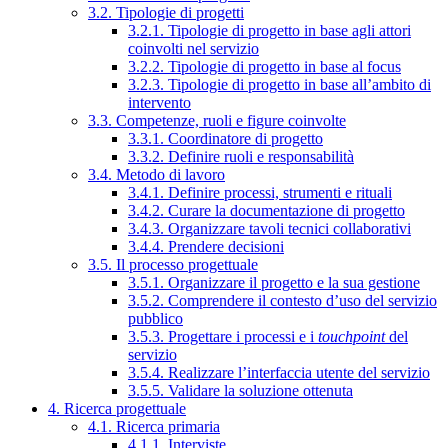
3.2. Tipologie di progetti
3.2.1. Tipologie di progetto in base agli attori
coinvolti nel servizio
3.2.2. Tipologie di progetto in base al focus
3.2.3. Tipologie di progetto in base all’ambito di
intervento
3.3. Competenze, ruoli e figure coinvolte
3.3.1. Coordinatore di progetto
3.3.2. Definire ruoli e responsabilità
3.4. Metodo di lavoro
3.4.1. Definire processi, strumenti e rituali
3.4.2. Curare la documentazione di progetto
3.4.3. Organizzare tavoli tecnici collaborativi
3.4.4. Prendere decisioni
3.5. Il processo progettuale
3.5.1. Organizzare il progetto e la sua gestione
3.5.2. Comprendere il contesto d’uso del servizio
pubblico
3.5.3. Progettare i processi e i
touchpoint
del
servizio
3.5.4. Realizzare l’interfaccia utente del servizio
3.5.5. Validare la soluzione ottenuta
4. Ricerca progettuale
4.1. Ricerca primaria
4.1.1. Interviste