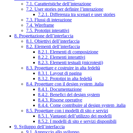
7.1. Caratteristiche dell’interazione
7.2. User stories per definire l’interazione
7.2.1. Differenza tra scenari e user stories
7.3. Flussi di interazione
7.4. Wireframe
7.5. Prototipi interattivi
8. Progettazione dell’interfaccia
8.1. Obiettivi dell’interfaccia
8.2. Elementi dell’interfaccia
8.2.1. Elementi di composizione
8.2.2. Elementi interattivi
8.2.3. Elementi testuali (microtesti)
8.3. Progettare e costruire in alta fedeltà
8.3.1. Layout di pagina
8.3.2. Prototipi in alta fedeltà
8.4. Progettare con il design system .italia
8.4.1. Documentazione
8.4.2. Benefici del design system
8.4.3. Risorse operative
8.4.4. Come contribuire al design system .italia
8.5. Progettare con i modelli di sito e servizi
8.5.1. Vantaggi dell’utilizzo dei modelli
8.5.2. I modelli di sito e servizi disponibili
9. Sviluppo dell’interfaccia
9.1. Approccio allo sviluppo