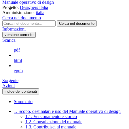
Manuale operativo di design
Progetto:
Designers Italia
Amministrazione:
italia
Cerca nel documento
Cerca nel documento
Informazioni
versione-corrente
Scarica
pdf
html
epub
Sorgente
Azioni
indice dei contenuti
Sommario
1. Scopo, destinatari e uso del Manuale operativo di design
1.1. Versionamento e storico
1.2. Consultazione del manuale
1.3. Contribuisci al manuale