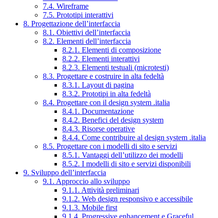
7.4. Wireframe
7.5. Prototipi interattivi
8. Progettazione dell’interfaccia
8.1. Obiettivi dell’interfaccia
8.2. Elementi dell’interfaccia
8.2.1. Elementi di composizione
8.2.2. Elementi interattivi
8.2.3. Elementi testuali (microtesti)
8.3. Progettare e costruire in alta fedeltà
8.3.1. Layout di pagina
8.3.2. Prototipi in alta fedeltà
8.4. Progettare con il design system .italia
8.4.1. Documentazione
8.4.2. Benefici del design system
8.4.3. Risorse operative
8.4.4. Come contribuire al design system .italia
8.5. Progettare con i modelli di sito e servizi
8.5.1. Vantaggi dell’utilizzo dei modelli
8.5.2. I modelli di sito e servizi disponibili
9. Sviluppo dell’interfaccia
9.1. Approccio allo sviluppo
9.1.1. Attività preliminari
9.1.2. Web design responsivo e accessibile
9.1.3. Mobile first
9.1.4. Progressive enhancement e Graceful