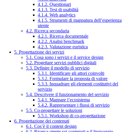
4.1.2. Questionari
4.1.3. Test di usabilità
4.1.4. Web analytics
4.1.5. Strumenti di mappatura dell’esperienza
utente
4.2. Ricerca secondaria
4.2.1. Ricerca documentale
4.2.2. Analisi benchmark
4.2.3. Valutazione euristica
5. Progettazione dei servizi
5.1. Cosa sono i servizi e il service design
5.2. Progettare servizi pubblici digitali
5.3. Definire il modello di servizio
5.3.1. Identificare gli attori coinvolti
5.3.2. Formulare la proposta di valore
5.3.3. Inquadrare gli elementi costitutivi del
servizio
5.4. Descrivere il funzionamento del servizio
5.4.1. Mappare l’ecosistema
5.4.2. Rappresentare i flussi di servizio
5.5. Co-progettare le soluzioni
5.5.1. Workshop di co-progettazione
6. Progettazione dei contenuti
6.1. Cos’è il content design
6.2. Ricerca utente sui contenuti e il linguaggio