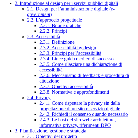
2. Introduzione al design per i servizi pubblici digitali
2.1. Design per l’amministrazione digitale (
e-
government
)
2.2. L’approccio progettuale
2.2.1. Buone pratiche
2.2.2. Principi
2.3. Accessibilità
2.3.1. Definizione
2.3.2. Accessibilità by design
2.3.3. Principi per l’accessibilità
2.3.4. Linee guida e criteri di successo
2.3.5. Come rilasciare una dichiarazione di
accessibilità
2.3.6. Meccanismo di feedback e procedura di
attuazione
2.3.7. Obiettivi accessibilità
2.3.8. Normativa e approfondimenti
2.4. Privacy
2.4.1. Come rispettare la privacy sin dalla
progettazione di un sito o servizio digitale
2.4.2. Richiedi il consenso quando necessario
2.4.3. Le basi del sito web: architettura,
informativa privacy, riferimenti DPO
3. Pianificazione, gestione e strategia
3.1. Obiettivi del progetto