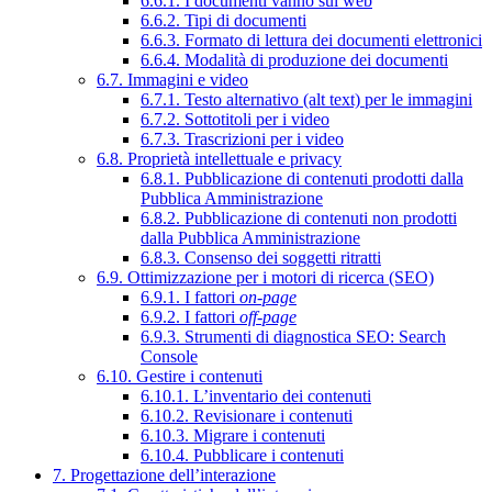
6.6.1. I documenti vanno sul web
6.6.2. Tipi di documenti
6.6.3. Formato di lettura dei documenti elettronici
6.6.4. Modalità di produzione dei documenti
6.7. Immagini e video
6.7.1. Testo alternativo (alt text) per le immagini
6.7.2. Sottotitoli per i video
6.7.3. Trascrizioni per i video
6.8. Proprietà intellettuale e privacy
6.8.1. Pubblicazione di contenuti prodotti dalla
Pubblica Amministrazione
6.8.2. Pubblicazione di contenuti non prodotti
dalla Pubblica Amministrazione
6.8.3. Consenso dei soggetti ritratti
6.9. Ottimizzazione per i motori di ricerca (SEO)
6.9.1. I fattori
on-page
6.9.2. I fattori
off-page
6.9.3. Strumenti di diagnostica SEO: Search
Console
6.10. Gestire i contenuti
6.10.1. L’inventario dei contenuti
6.10.2. Revisionare i contenuti
6.10.3. Migrare i contenuti
6.10.4. Pubblicare i contenuti
7. Progettazione dell’interazione