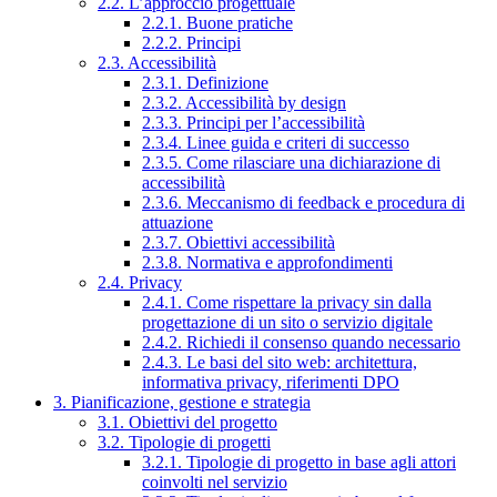
2.2. L’approccio progettuale
2.2.1. Buone pratiche
2.2.2. Principi
2.3. Accessibilità
2.3.1. Definizione
2.3.2. Accessibilità by design
2.3.3. Principi per l’accessibilità
2.3.4. Linee guida e criteri di successo
2.3.5. Come rilasciare una dichiarazione di
accessibilità
2.3.6. Meccanismo di feedback e procedura di
attuazione
2.3.7. Obiettivi accessibilità
2.3.8. Normativa e approfondimenti
2.4. Privacy
2.4.1. Come rispettare la privacy sin dalla
progettazione di un sito o servizio digitale
2.4.2. Richiedi il consenso quando necessario
2.4.3. Le basi del sito web: architettura,
informativa privacy, riferimenti DPO
3. Pianificazione, gestione e strategia
3.1. Obiettivi del progetto
3.2. Tipologie di progetti
3.2.1. Tipologie di progetto in base agli attori
coinvolti nel servizio