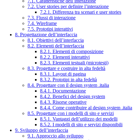
7.1. Caratteristiche dell’interazione
7.2. User stories per definire l’interazione
7.2.1. Differenza tra scenari e user stories
7.3. Flussi di interazione
7.4. Wireframe
7.5. Prototipi interattivi
8. Progettazione dell’interfaccia
8.1. Obiettivi dell’interfaccia
8.2. Elementi dell’interfaccia
8.2.1. Elementi di composizione
8.2.2. Elementi interattivi
8.2.3. Elementi testuali (microtesti)
8.3. Progettare e costruire in alta fedeltà
8.3.1. Layout di pagina
8.3.2. Prototipi in alta fedeltà
8.4. Progettare con il design system .italia
8.4.1. Documentazione
8.4.2. Benefici del design system
8.4.3. Risorse operative
8.4.4. Come contribuire al design system .italia
8.5. Progettare con i modelli di sito e servizi
8.5.1. Vantaggi dell’utilizzo dei modelli
8.5.2. I modelli di sito e servizi disponibili
9. Sviluppo dell’interfaccia
9.1. Approccio allo sviluppo