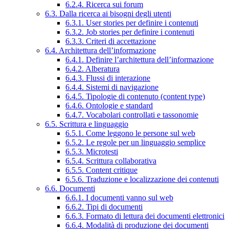
6.2.4. Ricerca sui forum
6.3. Dalla ricerca ai bisogni degli utenti
6.3.1. User stories per definire i contenuti
6.3.2. Job stories per definire i contenuti
6.3.3. Criteri di accettazione
6.4. Architettura dell’informazione
6.4.1. Definire l’architettura dell’informazione
6.4.2. Alberatura
6.4.3. Flussi di interazione
6.4.4. Sistemi di navigazione
6.4.5. Tipologie di contenuto (content type)
6.4.6. Ontologie e standard
6.4.7. Vocabolari controllati e tassonomie
6.5. Scrittura e linguaggio
6.5.1. Come leggono le persone sul web
6.5.2. Le regole per un linguaggio semplice
6.5.3. Microtesti
6.5.4. Scrittura collaborativa
6.5.5. Content critique
6.5.6. Traduzione e localizzazione dei contenuti
6.6. Documenti
6.6.1. I documenti vanno sul web
6.6.2. Tipi di documenti
6.6.3. Formato di lettura dei documenti elettronici
6.6.4. Modalità di produzione dei documenti