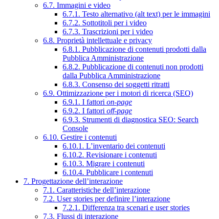
6.7. Immagini e video
6.7.1. Testo alternativo (alt text) per le immagini
6.7.2. Sottotitoli per i video
6.7.3. Trascrizioni per i video
6.8. Proprietà intellettuale e privacy
6.8.1. Pubblicazione di contenuti prodotti dalla
Pubblica Amministrazione
6.8.2. Pubblicazione di contenuti non prodotti
dalla Pubblica Amministrazione
6.8.3. Consenso dei soggetti ritratti
6.9. Ottimizzazione per i motori di ricerca (SEO)
6.9.1. I fattori
on-page
6.9.2. I fattori
off-page
6.9.3. Strumenti di diagnostica SEO: Search
Console
6.10. Gestire i contenuti
6.10.1. L’inventario dei contenuti
6.10.2. Revisionare i contenuti
6.10.3. Migrare i contenuti
6.10.4. Pubblicare i contenuti
7. Progettazione dell’interazione
7.1. Caratteristiche dell’interazione
7.2. User stories per definire l’interazione
7.2.1. Differenza tra scenari e user stories
7.3. Flussi di interazione