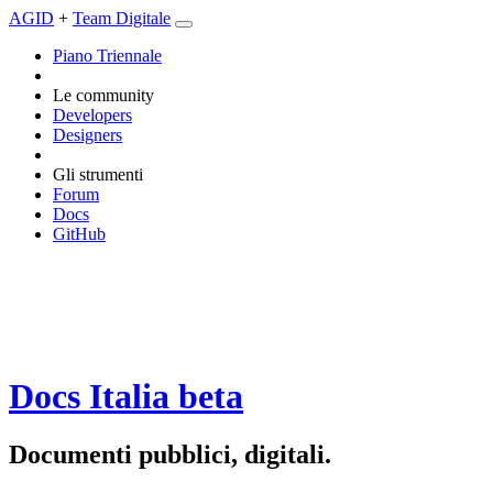
AGID
+
Team Digitale
Piano Triennale
Le community
Developers
Designers
Gli strumenti
Forum
Docs
GitHub
Docs Italia
beta
Documenti pubblici, digitali.