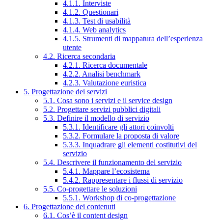
4.1.1. Interviste
4.1.2. Questionari
4.1.3. Test di usabilità
4.1.4. Web analytics
4.1.5. Strumenti di mappatura dell’esperienza
utente
4.2. Ricerca secondaria
4.2.1. Ricerca documentale
4.2.2. Analisi benchmark
4.2.3. Valutazione euristica
5. Progettazione dei servizi
5.1. Cosa sono i servizi e il service design
5.2. Progettare servizi pubblici digitali
5.3. Definire il modello di servizio
5.3.1. Identificare gli attori coinvolti
5.3.2. Formulare la proposta di valore
5.3.3. Inquadrare gli elementi costitutivi del
servizio
5.4. Descrivere il funzionamento del servizio
5.4.1. Mappare l’ecosistema
5.4.2. Rappresentare i flussi di servizio
5.5. Co-progettare le soluzioni
5.5.1. Workshop di co-progettazione
6. Progettazione dei contenuti
6.1. Cos’è il content design