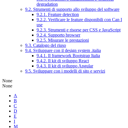
degradation
9.2. Strumenti di supporto allo sviluppo del software
9.2.1. Feature detection
9.2.2. Verificare le feature disponibili con Can I
use
9.2.3. Strumenti e risorse per CSS e JavaScript
9.2.4. Supporto browser
9.2.5. Misurare le prestazioni
9.3. Catalogo del riuso
9.4. Sviluppare con il design system .italia
9.4.1. Il framework Bootstrap Italia
9.4.2. Il kit di sviluppo React
9.4.3. Il kit di sviluppo Angular
9.5. Sviluppare con i modelli di sito e servizi
None
None
A
B
C
D
E
I
M