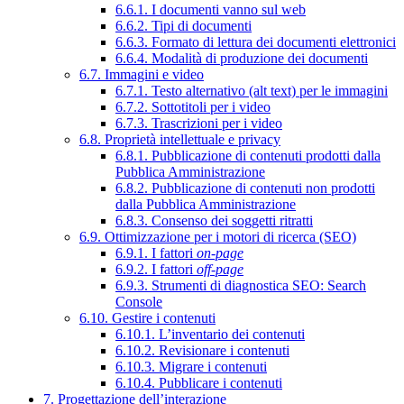
6.6.1. I documenti vanno sul web
6.6.2. Tipi di documenti
6.6.3. Formato di lettura dei documenti elettronici
6.6.4. Modalità di produzione dei documenti
6.7. Immagini e video
6.7.1. Testo alternativo (alt text) per le immagini
6.7.2. Sottotitoli per i video
6.7.3. Trascrizioni per i video
6.8. Proprietà intellettuale e privacy
6.8.1. Pubblicazione di contenuti prodotti dalla
Pubblica Amministrazione
6.8.2. Pubblicazione di contenuti non prodotti
dalla Pubblica Amministrazione
6.8.3. Consenso dei soggetti ritratti
6.9. Ottimizzazione per i motori di ricerca (SEO)
6.9.1. I fattori
on-page
6.9.2. I fattori
off-page
6.9.3. Strumenti di diagnostica SEO: Search
Console
6.10. Gestire i contenuti
6.10.1. L’inventario dei contenuti
6.10.2. Revisionare i contenuti
6.10.3. Migrare i contenuti
6.10.4. Pubblicare i contenuti
7. Progettazione dell’interazione