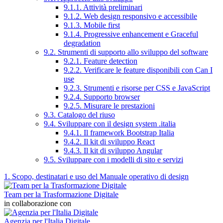
9.1.1. Attività preliminari
9.1.2. Web design responsivo e accessibile
9.1.3. Mobile first
9.1.4. Progressive enhancement e Graceful
degradation
9.2. Strumenti di supporto allo sviluppo del software
9.2.1. Feature detection
9.2.2. Verificare le feature disponibili con Can I
use
9.2.3. Strumenti e risorse per CSS e JavaScript
9.2.4. Supporto browser
9.2.5. Misurare le prestazioni
9.3. Catalogo del riuso
9.4. Sviluppare con il design system .italia
9.4.1. Il framework Bootstrap Italia
9.4.2. Il kit di sviluppo React
9.4.3. Il kit di sviluppo Angular
9.5. Sviluppare con i modelli di sito e servizi
1. Scopo, destinatari e uso del Manuale operativo di design
Team per la Trasformazione Digitale
in collaborazione con
Agenzia per l'Italia Digitale