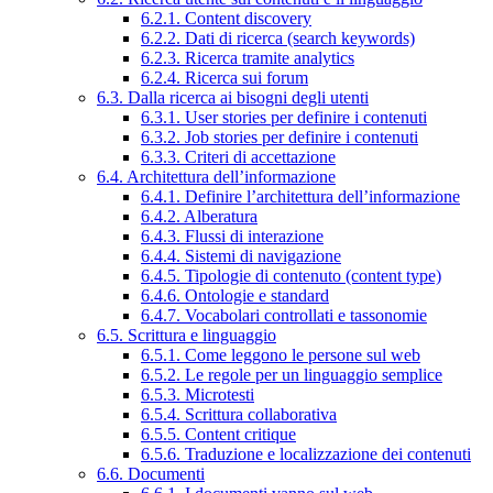
6.2.1. Content discovery
6.2.2. Dati di ricerca (search keywords)
6.2.3. Ricerca tramite analytics
6.2.4. Ricerca sui forum
6.3. Dalla ricerca ai bisogni degli utenti
6.3.1. User stories per definire i contenuti
6.3.2. Job stories per definire i contenuti
6.3.3. Criteri di accettazione
6.4. Architettura dell’informazione
6.4.1. Definire l’architettura dell’informazione
6.4.2. Alberatura
6.4.3. Flussi di interazione
6.4.4. Sistemi di navigazione
6.4.5. Tipologie di contenuto (content type)
6.4.6. Ontologie e standard
6.4.7. Vocabolari controllati e tassonomie
6.5. Scrittura e linguaggio
6.5.1. Come leggono le persone sul web
6.5.2. Le regole per un linguaggio semplice
6.5.3. Microtesti
6.5.4. Scrittura collaborativa
6.5.5. Content critique
6.5.6. Traduzione e localizzazione dei contenuti
6.6. Documenti