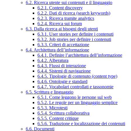
6.2. Ricerca utente sui contenuti e il linguaggio
6.2.1. Content discovery
6.2.2. Dati di ricerca (search keywords)
6.2.3. Ricerca tramite analytics
6.2.4. Ricerca sui forum
6.3. Dalla ricerca ai bisogni degli utenti
6.3.1. User stories per definire i contenuti
6.3.2. Job stories per definire i contenuti
6.3.3. Criteri di accettazione
6.4. Architettura dell’informazione
6.4.1. Definire l’architettura dell’informazione
6.4.2. Alberatura
6.4.3. Flussi di interazione
6.4.4. Sistemi di navigazione
6.4.5. Tipologie di contenuto (content type)
6.4.6. Ontologie e standard
6.4.7. Vocabolari controllati e tassonomie
6.5. Scrittura e linguaggio
6.5.1. Come leggono le persone sul web
6.5.2. Le regole per un linguaggio semplice
6.5.3. Microtesti
6.5.4. Scrittura collaborativa
6.5.5. Content critique
6.5.6. Traduzione e localizzazione dei contenuti
6.6. Documenti