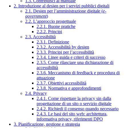
1.3. Contribuisci al manuale
2. Introduzione al design per i servizi pubblici digitali
2.1. Design per l’amministrazione digitale (
e-
government
)
2.2. L’approccio progettuale
2.2.1. Buone pratiche
2.2.2. Principi
2.3. Accessibilità
2.3.1. Definizione
2.3.2. Accessibilità by design
2.3.3. Principi per l’accessibilità
2.3.4. Linee guida e criteri di successo
2.3.5. Come rilasciare una dichiarazione di
accessibilità
2.3.6. Meccanismo di feedback e procedura di
attuazione
2.3.7. Obiettivi accessibilità
2.3.8. Normativa e approfondimenti
2.4. Privacy
2.4.1. Come rispettare la privacy sin dalla
progettazione di un sito o servizio digitale
2.4.2. Richiedi il consenso quando necessario
2.4.3. Le basi del sito web: architettura,
informativa privacy, riferimenti DPO
3. Pianificazione, gestione e strategia