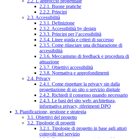
2.2. L’approccio progettuale
2.2.1. Buone pratiche
2.2.2. Principi
2.3. Accessibilità
2.3.1. Definizione
2.3.2. Accessibilità by design
2.3.3. Principi per l’accessibilità
2.3.4. Linee guida e criteri di successo
2.3.5. Come rilasciare una dichiarazione di
accessibilità
2.3.6. Meccanismo di feedback e procedura di
attuazione
2.3.7. Obiettivi accessibilità
2.3.8. Normativa e approfondimenti
2.4. Privacy
2.4.1. Come rispettare la privacy sin dalla
progettazione di un sito o servizio digitale
2.4.2. Richiedi il consenso quando necessario
2.4.3. Le basi del sito web: architettura,
informativa privacy, riferimenti DPO
3. Pianificazione, gestione e strategia
3.1. Obiettivi del progetto
3.2. Tipologie di progetti
3.2.1. Tipologie di progetto in base agli attori
coinvolti nel servizio