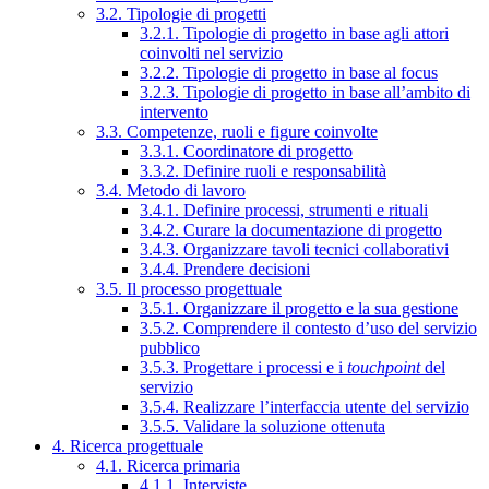
3.2. Tipologie di progetti
3.2.1. Tipologie di progetto in base agli attori
coinvolti nel servizio
3.2.2. Tipologie di progetto in base al focus
3.2.3. Tipologie di progetto in base all’ambito di
intervento
3.3. Competenze, ruoli e figure coinvolte
3.3.1. Coordinatore di progetto
3.3.2. Definire ruoli e responsabilità
3.4. Metodo di lavoro
3.4.1. Definire processi, strumenti e rituali
3.4.2. Curare la documentazione di progetto
3.4.3. Organizzare tavoli tecnici collaborativi
3.4.4. Prendere decisioni
3.5. Il processo progettuale
3.5.1. Organizzare il progetto e la sua gestione
3.5.2. Comprendere il contesto d’uso del servizio
pubblico
3.5.3. Progettare i processi e i
touchpoint
del
servizio
3.5.4. Realizzare l’interfaccia utente del servizio
3.5.5. Validare la soluzione ottenuta
4. Ricerca progettuale
4.1. Ricerca primaria
4.1.1. Interviste