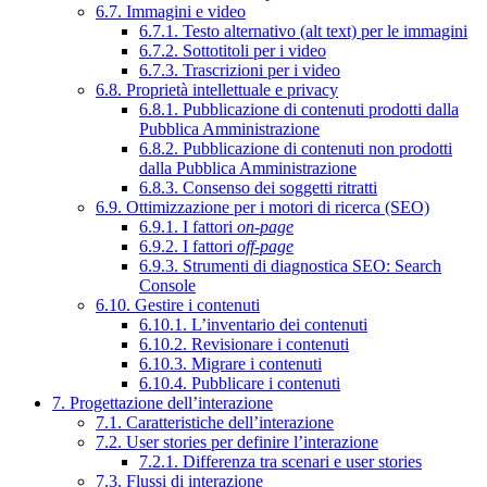
6.7. Immagini e video
6.7.1. Testo alternativo (alt text) per le immagini
6.7.2. Sottotitoli per i video
6.7.3. Trascrizioni per i video
6.8. Proprietà intellettuale e privacy
6.8.1. Pubblicazione di contenuti prodotti dalla
Pubblica Amministrazione
6.8.2. Pubblicazione di contenuti non prodotti
dalla Pubblica Amministrazione
6.8.3. Consenso dei soggetti ritratti
6.9. Ottimizzazione per i motori di ricerca (SEO)
6.9.1. I fattori
on-page
6.9.2. I fattori
off-page
6.9.3. Strumenti di diagnostica SEO: Search
Console
6.10. Gestire i contenuti
6.10.1. L’inventario dei contenuti
6.10.2. Revisionare i contenuti
6.10.3. Migrare i contenuti
6.10.4. Pubblicare i contenuti
7. Progettazione dell’interazione
7.1. Caratteristiche dell’interazione
7.2. User stories per definire l’interazione
7.2.1. Differenza tra scenari e user stories
7.3. Flussi di interazione