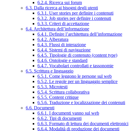
6.2.4. Ricerca sui forum
6.3. Dalla ricerca ai bisogni degli utenti
6.3.1. User stories per definire i contenuti
6.3.2. Job stories per definire i contenuti
6.3.3. Criteri di accettazione
6.4. Architettura dell’informazione
6.4.1. Definire l’architettura dell’informazione
6.4.2. Alberatura
6.4.3. Flussi di interazione
6.4.4. Sistemi di navigazione
6.4.5. Tipologie di contenuto (content type)
6.4.6. Ontologie e standard
6.4.7. Vocabolari controllati e tassonomie
6.5. Scrittura e linguaggio
6.5.1. Come leggono le persone sul web
6.5.2. Le regole per un linguaggio semplice
6.5.3. Microtesti
6.5.4. Scrittura collaborativa
6.5.5. Content critique
6.5.6. Traduzione e localizzazione dei contenuti
6.6. Documenti
6.6.1. I documenti vanno sul web
6.6.2. Tipi di documenti
6.6.3. Formato di lettura dei documenti elettronici
6.6.4. Modalità di produzione dei documenti