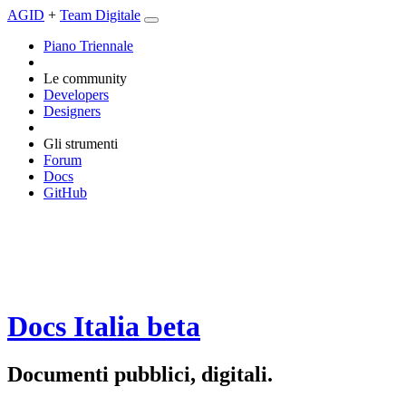
AGID
+
Team Digitale
Piano Triennale
Le community
Developers
Designers
Gli strumenti
Forum
Docs
GitHub
Docs Italia
beta
Documenti pubblici, digitali.