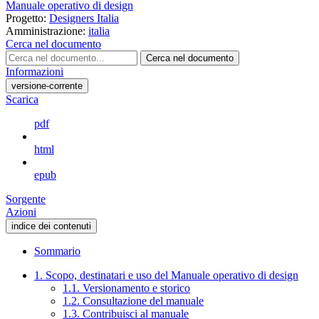
Manuale operativo di design
Progetto:
Designers Italia
Amministrazione:
italia
Cerca nel documento
Cerca nel documento
Informazioni
versione-corrente
Scarica
pdf
html
epub
Sorgente
Azioni
indice dei contenuti
Sommario
1. Scopo, destinatari e uso del Manuale operativo di design
1.1. Versionamento e storico
1.2. Consultazione del manuale
1.3. Contribuisci al manuale