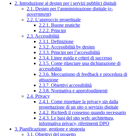
2. Introduzione al design per i servizi pubblici digitali
2.1. Design per l’amministrazione digitale (
e-
government
)
2.2. L’approccio progettuale
2.2.1. Buone pratiche
2.2.2. Principi
2.3. Accessibilità
2.3.1. Definizione
2.3.2. Accessibilità by design
2.3.3. Principi per l’accessibilità
2.3.4. Linee guida e criteri di successo
2.3.5. Come rilasciare una dichiarazione di
accessibilità
2.3.6. Meccanismo di feedback e procedura di
attuazione
2.3.7. Obiettivi accessibilità
2.3.8. Normativa e approfondimenti
2.4. Privacy
2.4.1. Come rispettare la privacy sin dalla
progettazione di un sito o servizio digitale
2.4.2. Richiedi il consenso quando necessario
2.4.3. Le basi del sito web: architettura,
informativa privacy, riferimenti DPO
3. Pianificazione, gestione e strategia
3.1. Obiettivi del progetto