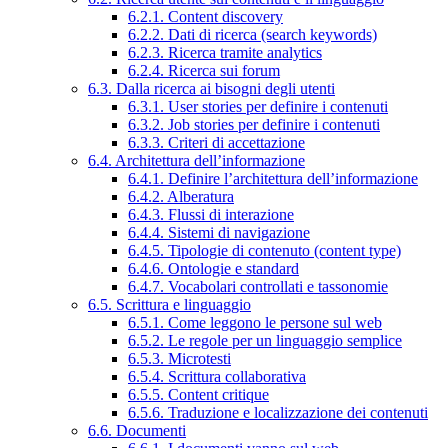
6.2.1. Content discovery
6.2.2. Dati di ricerca (search keywords)
6.2.3. Ricerca tramite analytics
6.2.4. Ricerca sui forum
6.3. Dalla ricerca ai bisogni degli utenti
6.3.1. User stories per definire i contenuti
6.3.2. Job stories per definire i contenuti
6.3.3. Criteri di accettazione
6.4. Architettura dell’informazione
6.4.1. Definire l’architettura dell’informazione
6.4.2. Alberatura
6.4.3. Flussi di interazione
6.4.4. Sistemi di navigazione
6.4.5. Tipologie di contenuto (content type)
6.4.6. Ontologie e standard
6.4.7. Vocabolari controllati e tassonomie
6.5. Scrittura e linguaggio
6.5.1. Come leggono le persone sul web
6.5.2. Le regole per un linguaggio semplice
6.5.3. Microtesti
6.5.4. Scrittura collaborativa
6.5.5. Content critique
6.5.6. Traduzione e localizzazione dei contenuti
6.6. Documenti