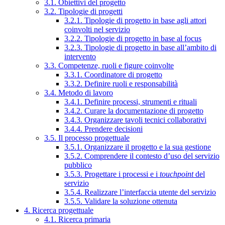
3.1. Obiettivi del progetto
3.2. Tipologie di progetti
3.2.1. Tipologie di progetto in base agli attori
coinvolti nel servizio
3.2.2. Tipologie di progetto in base al focus
3.2.3. Tipologie di progetto in base all’ambito di
intervento
3.3. Competenze, ruoli e figure coinvolte
3.3.1. Coordinatore di progetto
3.3.2. Definire ruoli e responsabilità
3.4. Metodo di lavoro
3.4.1. Definire processi, strumenti e rituali
3.4.2. Curare la documentazione di progetto
3.4.3. Organizzare tavoli tecnici collaborativi
3.4.4. Prendere decisioni
3.5. Il processo progettuale
3.5.1. Organizzare il progetto e la sua gestione
3.5.2. Comprendere il contesto d’uso del servizio
pubblico
3.5.3. Progettare i processi e i
touchpoint
del
servizio
3.5.4. Realizzare l’interfaccia utente del servizio
3.5.5. Validare la soluzione ottenuta
4. Ricerca progettuale
4.1. Ricerca primaria