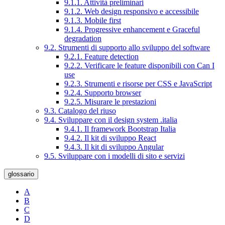
9.1.1. Attività preliminari
9.1.2. Web design responsivo e accessibile
9.1.3. Mobile first
9.1.4. Progressive enhancement e Graceful
degradation
9.2. Strumenti di supporto allo sviluppo del software
9.2.1. Feature detection
9.2.2. Verificare le feature disponibili con Can I
use
9.2.3. Strumenti e risorse per CSS e JavaScript
9.2.4. Supporto browser
9.2.5. Misurare le prestazioni
9.3. Catalogo del riuso
9.4. Sviluppare con il design system .italia
9.4.1. Il framework Bootstrap Italia
9.4.2. Il kit di sviluppo React
9.4.3. Il kit di sviluppo Angular
9.5. Sviluppare con i modelli di sito e servizi
glossario
A
B
C
D