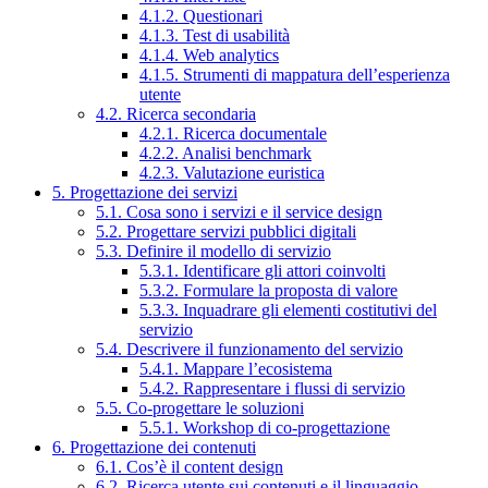
4.1.2. Questionari
4.1.3. Test di usabilità
4.1.4. Web analytics
4.1.5. Strumenti di mappatura dell’esperienza
utente
4.2. Ricerca secondaria
4.2.1. Ricerca documentale
4.2.2. Analisi benchmark
4.2.3. Valutazione euristica
5. Progettazione dei servizi
5.1. Cosa sono i servizi e il service design
5.2. Progettare servizi pubblici digitali
5.3. Definire il modello di servizio
5.3.1. Identificare gli attori coinvolti
5.3.2. Formulare la proposta di valore
5.3.3. Inquadrare gli elementi costitutivi del
servizio
5.4. Descrivere il funzionamento del servizio
5.4.1. Mappare l’ecosistema
5.4.2. Rappresentare i flussi di servizio
5.5. Co-progettare le soluzioni
5.5.1. Workshop di co-progettazione
6. Progettazione dei contenuti
6.1. Cos’è il content design
6.2. Ricerca utente sui contenuti e il linguaggio