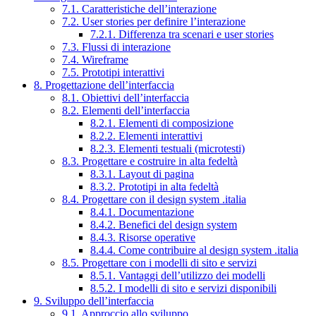
7.1. Caratteristiche dell’interazione
7.2. User stories per definire l’interazione
7.2.1. Differenza tra scenari e user stories
7.3. Flussi di interazione
7.4. Wireframe
7.5. Prototipi interattivi
8. Progettazione dell’interfaccia
8.1. Obiettivi dell’interfaccia
8.2. Elementi dell’interfaccia
8.2.1. Elementi di composizione
8.2.2. Elementi interattivi
8.2.3. Elementi testuali (microtesti)
8.3. Progettare e costruire in alta fedeltà
8.3.1. Layout di pagina
8.3.2. Prototipi in alta fedeltà
8.4. Progettare con il design system .italia
8.4.1. Documentazione
8.4.2. Benefici del design system
8.4.3. Risorse operative
8.4.4. Come contribuire al design system .italia
8.5. Progettare con i modelli di sito e servizi
8.5.1. Vantaggi dell’utilizzo dei modelli
8.5.2. I modelli di sito e servizi disponibili
9. Sviluppo dell’interfaccia
9.1. Approccio allo sviluppo