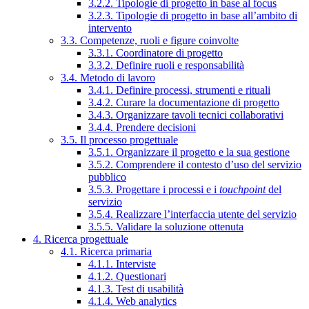
3.2.2. Tipologie di progetto in base al focus
3.2.3. Tipologie di progetto in base all’ambito di
intervento
3.3. Competenze, ruoli e figure coinvolte
3.3.1. Coordinatore di progetto
3.3.2. Definire ruoli e responsabilità
3.4. Metodo di lavoro
3.4.1. Definire processi, strumenti e rituali
3.4.2. Curare la documentazione di progetto
3.4.3. Organizzare tavoli tecnici collaborativi
3.4.4. Prendere decisioni
3.5. Il processo progettuale
3.5.1. Organizzare il progetto e la sua gestione
3.5.2. Comprendere il contesto d’uso del servizio
pubblico
3.5.3. Progettare i processi e i
touchpoint
del
servizio
3.5.4. Realizzare l’interfaccia utente del servizio
3.5.5. Validare la soluzione ottenuta
4. Ricerca progettuale
4.1. Ricerca primaria
4.1.1. Interviste
4.1.2. Questionari
4.1.3. Test di usabilità
4.1.4. Web analytics