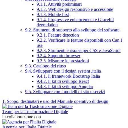
9.1.1. Attività preliminari
9.1.2. Web design responsivo e accessibile
9.1.3. Mobile first
9.1.4. Progressive enhancement e Graceful
degradation
9.2. Strumenti di supporto allo sviluppo del software
9.2.1. Feature detection
9.2.2. Verificare le feature disponibili con Can I
use
9.2.3. Strumenti e risorse per CSS e JavaScript
9.2.4. Supporto browser
9.2.5. Misurare le prestazioni
9.3. Catalogo del riuso
9.4. Sviluppare con il design system .italia
9.4.1. Il framework Bootstrap Italia
9.4.2. Il kit di sviluppo React
9.4.3. Il kit di sviluppo Angular
9.5. Sviluppare con i modelli di sito e servizi
1. Scopo, destinatari e uso del Manuale operativo di design
Team per la Trasformazione Digitale
in collaborazione con
Agenzia per l'Italia Digitale