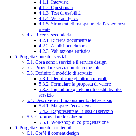
4.1.1. Interviste
4.1.2. Questionari
4.1.3. Test di usabilità
4.1.4. Web analytics
4.1.5. Strumenti di mappatura dell’esperienza
utente
4.2. Ricerca secondaria
4.2.1. Ricerca documentale
4.2.2. Analisi benchmark
4.2.3. Valutazione euristica
5. Progettazione dei servizi
5.1. Cosa sono i servizi e il service design
5.2. Progettare servizi pubblici digitali
5.3. Definire il modello di servizio
5.3.1. Identificare gli attori coinvolti
5.3.2. Formulare la proposta di valore
5.3.3. Inquadrare gli elementi costitutivi del
servizio
5.4. Descrivere il funzionamento del servizio
5.4.1. Mappare l’ecosistema
5.4.2. Rappresentare i flussi di servizio
5.5. Co-progettare le soluzioni
5.5.1. Workshop di co-progettazione
6. Progettazione dei contenuti
6.1. Cos’è il content design