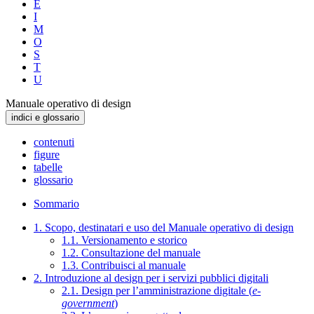
E
I
M
O
S
T
U
Manuale operativo di design
indici e glossario
contenuti
figure
tabelle
glossario
Sommario
1. Scopo, destinatari e uso del Manuale operativo di design
1.1. Versionamento e storico
1.2. Consultazione del manuale
1.3. Contribuisci al manuale
2. Introduzione al design per i servizi pubblici digitali
2.1. Design per l’amministrazione digitale (
e-
government
)