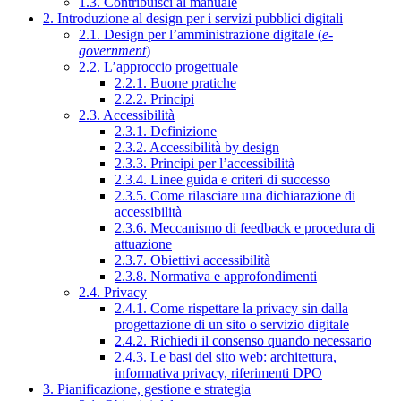
1.3. Contribuisci al manuale
2. Introduzione al design per i servizi pubblici digitali
2.1. Design per l’amministrazione digitale (
e-
government
)
2.2. L’approccio progettuale
2.2.1. Buone pratiche
2.2.2. Principi
2.3. Accessibilità
2.3.1. Definizione
2.3.2. Accessibilità by design
2.3.3. Principi per l’accessibilità
2.3.4. Linee guida e criteri di successo
2.3.5. Come rilasciare una dichiarazione di
accessibilità
2.3.6. Meccanismo di feedback e procedura di
attuazione
2.3.7. Obiettivi accessibilità
2.3.8. Normativa e approfondimenti
2.4. Privacy
2.4.1. Come rispettare la privacy sin dalla
progettazione di un sito o servizio digitale
2.4.2. Richiedi il consenso quando necessario
2.4.3. Le basi del sito web: architettura,
informativa privacy, riferimenti DPO
3. Pianificazione, gestione e strategia