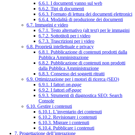
6.6.1. I documenti vanno sul web
6.6.2. Tipi di documenti
6.6.3. Formato di lettura dei documenti elettronici
6.6.4. Modalità di produzione dei documenti
6.7. Immagini e video
6.7.1. Testo alternativo (alt text) per le immagini
6.7.2. Sottotitoli per i video
6.7.3. Trascrizioni per i video
6.8. Proprietà intellettuale e privacy
6.8.1. Pubblicazione di contenuti prodotti dalla
Pubblica Amministrazione
6.8.2. Pubblicazione di contenuti non prodotti
dalla Pubblica Amministrazione
6.8.3. Consenso dei soggetti ritratti
6.9. Ottimizzazione per i motori di ricerca (SEO)
6.9.1. I fattori
on-page
6.9.2. I fattori
off-page
6.9.3. Strumenti di diagnostica SEO: Search
Console
6.10. Gestire i contenuti
6.10.1. L’inventario dei contenuti
6.10.2. Revisionare i contenuti
6.10.3. Migrare i contenuti
6.10.4. Pubblicare i contenuti
7. Progettazione dell’interazione