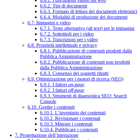
6.6.1. I documenti vanno sul web
6.6.2. Tipi di documenti
6.6.3. Formato di lettura dei documenti elettronici
6.6.4. Modalità di produzione dei documenti
6.7. Immagini e video
6.7.1. Testo alternativo (alt text) per le immagini
6.7.2. Sottotitoli per i video
6.7.3. Trascrizioni per i video
6.8. Proprietà intellettuale e privacy
6.8.1. Pubblicazione di contenuti prodotti dalla
Pubblica Amministrazione
6.8.2. Pubblicazione di contenuti non prodotti
dalla Pubblica Amministrazione
6.8.3. Consenso dei soggetti ritratti
6.9. Ottimizzazione per i motori di ricerca (SEO)
6.9.1. I fattori
on-page
6.9.2. I fattori
off-page
6.9.3. Strumenti di diagnostica SEO: Search
Console
6.10. Gestire i contenuti
6.10.1. L’inventario dei contenuti
6.10.2. Revisionare i contenuti
6.10.3. Migrare i contenuti
6.10.4. Pubblicare i contenuti
7. Progettazione dell’interazione