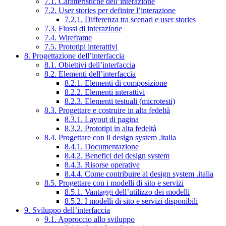
7.1. Caratteristiche dell’interazione
7.2. User stories per definire l’interazione
7.2.1. Differenza tra scenari e user stories
7.3. Flussi di interazione
7.4. Wireframe
7.5. Prototipi interattivi
8. Progettazione dell’interfaccia
8.1. Obiettivi dell’interfaccia
8.2. Elementi dell’interfaccia
8.2.1. Elementi di composizione
8.2.2. Elementi interattivi
8.2.3. Elementi testuali (microtesti)
8.3. Progettare e costruire in alta fedeltà
8.3.1. Layout di pagina
8.3.2. Prototipi in alta fedeltà
8.4. Progettare con il design system .italia
8.4.1. Documentazione
8.4.2. Benefici del design system
8.4.3. Risorse operative
8.4.4. Come contribuire al design system .italia
8.5. Progettare con i modelli di sito e servizi
8.5.1. Vantaggi dell’utilizzo dei modelli
8.5.2. I modelli di sito e servizi disponibili
9. Sviluppo dell’interfaccia
9.1. Approccio allo sviluppo