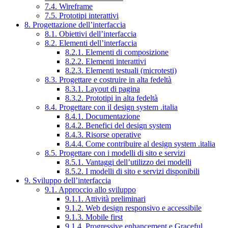
7.4. Wireframe
7.5. Prototipi interattivi
8. Progettazione dell’interfaccia
8.1. Obiettivi dell’interfaccia
8.2. Elementi dell’interfaccia
8.2.1. Elementi di composizione
8.2.2. Elementi interattivi
8.2.3. Elementi testuali (microtesti)
8.3. Progettare e costruire in alta fedeltà
8.3.1. Layout di pagina
8.3.2. Prototipi in alta fedeltà
8.4. Progettare con il design system .italia
8.4.1. Documentazione
8.4.2. Benefici del design system
8.4.3. Risorse operative
8.4.4. Come contribuire al design system .italia
8.5. Progettare con i modelli di sito e servizi
8.5.1. Vantaggi dell’utilizzo dei modelli
8.5.2. I modelli di sito e servizi disponibili
9. Sviluppo dell’interfaccia
9.1. Approccio allo sviluppo
9.1.1. Attività preliminari
9.1.2. Web design responsivo e accessibile
9.1.3. Mobile first
9.1.4. Progressive enhancement e Graceful