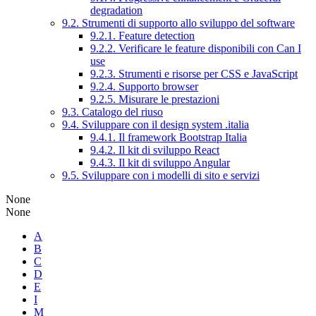
degradation
9.2. Strumenti di supporto allo sviluppo del software
9.2.1. Feature detection
9.2.2. Verificare le feature disponibili con Can I
use
9.2.3. Strumenti e risorse per CSS e JavaScript
9.2.4. Supporto browser
9.2.5. Misurare le prestazioni
9.3. Catalogo del riuso
9.4. Sviluppare con il design system .italia
9.4.1. Il framework Bootstrap Italia
9.4.2. Il kit di sviluppo React
9.4.3. Il kit di sviluppo Angular
9.5. Sviluppare con i modelli di sito e servizi
None
None
A
B
C
D
E
I
M