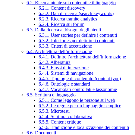
6.2. Ricerca utente sui contenuti e il linguaggio
6.2.1. Content discovery
6.2.2. Dati di ricerca (search keywords)
6.2.3. Ricerca tramite analytics
6.2.4. Ricerca sui forum
6.3. Dalla ricerca ai bisogni degli utenti
6.3.1. User stories per definire i contenuti
6.3.2. Job stories per definire i contenuti
6.3.3. Criteri di accettazione
6.4. Architettura dell’informazione
6.4.1. Definire l’architettura dell’informazione
6.4.2. Alberatura
6.4.3. Flussi di interazione
6.4.4. Sistemi di navigazione
6.4.5. Tipologie di contenuto (content type)
6.4.6. Ontologie e standard
6.4.7. Vocabolari controllati e tassonomie
6.5. Scrittura e linguaggio
6.5.1. Come leggono le persone sul web
6.5.2. Le regole per un linguaggio semplice
6.5.3. Microtesti
6.5.4. Scrittura collaborativa
6.5.5. Content critique
6.5.6. Traduzione e localizzazione dei contenuti
6.6. Documenti