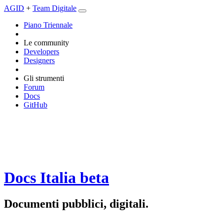
AGID
+
Team Digitale
Piano Triennale
Le community
Developers
Designers
Gli strumenti
Forum
Docs
GitHub
Docs Italia
beta
Documenti pubblici, digitali.