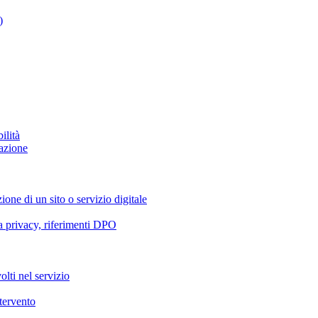
)
ilità
azione
ione di un sito o servizio digitale
va privacy, riferimenti DPO
olti nel servizio
ntervento