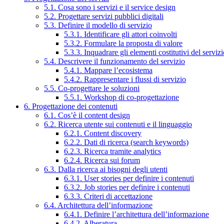
5.1. Cosa sono i servizi e il service design
5.2. Progettare servizi pubblici digitali
5.3. Definire il modello di servizio
5.3.1. Identificare gli attori coinvolti
5.3.2. Formulare la proposta di valore
5.3.3. Inquadrare gli elementi costitutivi del serviz
5.4. Descrivere il funzionamento del servizio
5.4.1. Mappare l’ecosistema
5.4.2. Rappresentare i flussi di servizio
5.5. Co-progettare le soluzioni
5.5.1. Workshop di co-progettazione
6. Progettazione dei contenuti
6.1. Cos’è il content design
6.2. Ricerca utente sui contenuti e il linguaggio
6.2.1. Content discovery
6.2.2. Dati di ricerca (search keywords)
6.2.3. Ricerca tramite analytics
6.2.4. Ricerca sui forum
6.3. Dalla ricerca ai bisogni degli utenti
6.3.1. User stories per definire i contenuti
6.3.2. Job stories per definire i contenuti
6.3.3. Criteri di accettazione
6.4. Architettura dell’informazione
6.4.1. Definire l’architettura dell’informazione
6.4.2. Alberatura