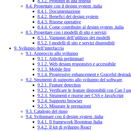
8.3.2. Prototipi in alta fedeltà
8.4. Progettare con il design system .italia
8.4.1. Documentazione
8.4.2. Benefici del design system
8.4.3. Risorse operative
8.4.4. Come contribuire al design system .italia
8.5. Progettare con i modelli di sito e servizi
8.5.1. Vantaggi dell’utilizzo dei modelli
8.5.2. I modelli di sito e servizi disponibili
9. Sviluppo dell’interfaccia
9.1. Approccio allo sviluppo
9.1.1. Attività preliminari
9.1.2. Web design responsivo e accessibile
9.1.3. Mobile first
9.1.4. Progressive enhancement e Graceful degrad
9.2. Strumenti di supporto allo sviluppo del software
9.2.1. Feature detection
9.2.2. Verificare le feature disponibili con Can I us
9.2.3. Strumenti e risorse per CSS e JavaScript
9.2.4. Supporto browser
9.2.5. Misurare le prestazioni
9.3. Catalogo del riuso
9.4. Sviluppare con il design system .italia
9.4.1. Il framework Bootstrap Italia
9.4.2. Il kit di sviluppo React