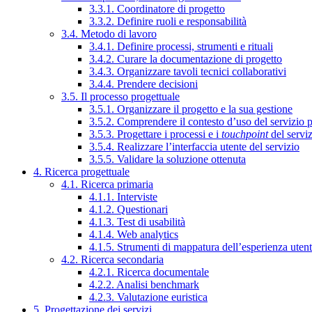
3.3.1. Coordinatore di progetto
3.3.2. Definire ruoli e responsabilità
3.4. Metodo di lavoro
3.4.1. Definire processi, strumenti e rituali
3.4.2. Curare la documentazione di progetto
3.4.3. Organizzare tavoli tecnici collaborativi
3.4.4. Prendere decisioni
3.5. Il processo progettuale
3.5.1. Organizzare il progetto e la sua gestione
3.5.2. Comprendere il contesto d’uso del servizio 
3.5.3. Progettare i processi e i
touchpoint
del servi
3.5.4. Realizzare l’interfaccia utente del servizio
3.5.5. Validare la soluzione ottenuta
4. Ricerca progettuale
4.1. Ricerca primaria
4.1.1. Interviste
4.1.2. Questionari
4.1.3. Test di usabilità
4.1.4. Web analytics
4.1.5. Strumenti di mappatura dell’esperienza uten
4.2. Ricerca secondaria
4.2.1. Ricerca documentale
4.2.2. Analisi benchmark
4.2.3. Valutazione euristica
5. Progettazione dei servizi