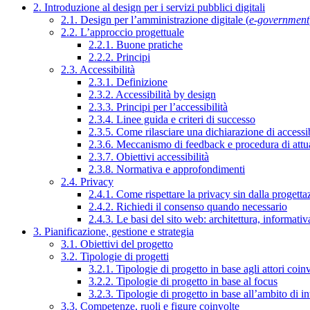
2. Introduzione al design per i servizi pubblici digitali
2.1. Design per l’amministrazione digitale (
e-government
2.2. L’approccio progettuale
2.2.1. Buone pratiche
2.2.2. Principi
2.3. Accessibilità
2.3.1. Definizione
2.3.2. Accessibilità by design
2.3.3. Principi per l’accessibilità
2.3.4. Linee guida e criteri di successo
2.3.5. Come rilasciare una dichiarazione di accessib
2.3.6. Meccanismo di feedback e procedura di attu
2.3.7. Obiettivi accessibilità
2.3.8. Normativa e approfondimenti
2.4. Privacy
2.4.1. Come rispettare la privacy sin dalla progettaz
2.4.2. Richiedi il consenso quando necessario
2.4.3. Le basi del sito web: architettura, informati
3. Pianificazione, gestione e strategia
3.1. Obiettivi del progetto
3.2. Tipologie di progetti
3.2.1. Tipologie di progetto in base agli attori coinv
3.2.2. Tipologie di progetto in base al focus
3.2.3. Tipologie di progetto in base all’ambito di i
3.3. Competenze, ruoli e figure coinvolte