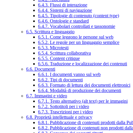
6.4.3. Flussi di interazione
6.4.4. Sistemi di navigazione
6.4.5. Tipologie di contenuto (content type)
6.4.6. Ontologie e standard
6.4.7. Vocabolari controllati e tassonomie
6.5. Scrittura e linguaggio
6.5.1. Come leggono le persone sul web
6.5.2. Le regole per un linguaggio semplice
6.5.3. Microtesti
6.5.4. Scrittura collaborativa
6.5.5. Content critique
6.5.6. Traduzione e localizzazione dei contenuti
6.6. Documenti
6.6.1. I documenti vanno sul web
6.6.2. Tipi di documenti
6.6.3. Formato di lettura dei documenti elettronici
6.6.4. Modalità di produzione dei documenti
6.7. Immagini e video
6.7.1. Testo alternativo (alt text) per le immagini
6.7.2. Sottotitoli per i video
6.7.3. Trascrizioni per i video
6.8. Proprietà intellettuale e privacy
6.8.1. Pubblicazione di contenuti prodotti dalla P
6.8.2. Pubblicazione di contenuti non prodotti dal