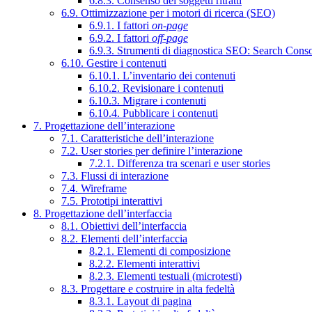
6.8.3. Consenso dei soggetti ritratti
6.9. Ottimizzazione per i motori di ricerca (SEO)
6.9.1. I fattori
on-page
6.9.2. I fattori
off-page
6.9.3. Strumenti di diagnostica SEO: Search Cons
6.10. Gestire i contenuti
6.10.1. L’inventario dei contenuti
6.10.2. Revisionare i contenuti
6.10.3. Migrare i contenuti
6.10.4. Pubblicare i contenuti
7. Progettazione dell’interazione
7.1. Caratteristiche dell’interazione
7.2. User stories per definire l’interazione
7.2.1. Differenza tra scenari e user stories
7.3. Flussi di interazione
7.4. Wireframe
7.5. Prototipi interattivi
8. Progettazione dell’interfaccia
8.1. Obiettivi dell’interfaccia
8.2. Elementi dell’interfaccia
8.2.1. Elementi di composizione
8.2.2. Elementi interattivi
8.2.3. Elementi testuali (microtesti)
8.3. Progettare e costruire in alta fedeltà
8.3.1. Layout di pagina