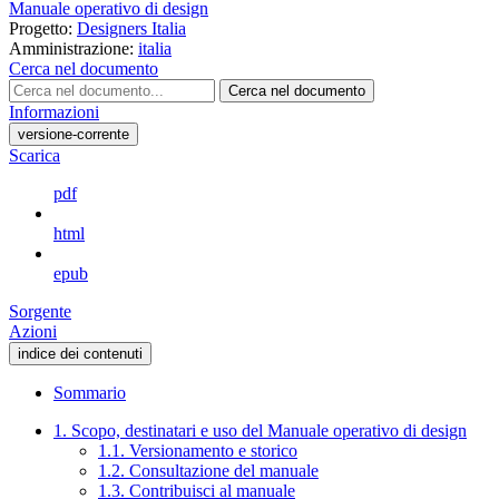
Manuale operativo di design
Progetto:
Designers Italia
Amministrazione:
italia
Cerca nel documento
Cerca nel documento
Informazioni
versione-corrente
Scarica
pdf
html
epub
Sorgente
Azioni
indice dei contenuti
Sommario
1. Scopo, destinatari e uso del Manuale operativo di design
1.1. Versionamento e storico
1.2. Consultazione del manuale
1.3. Contribuisci al manuale