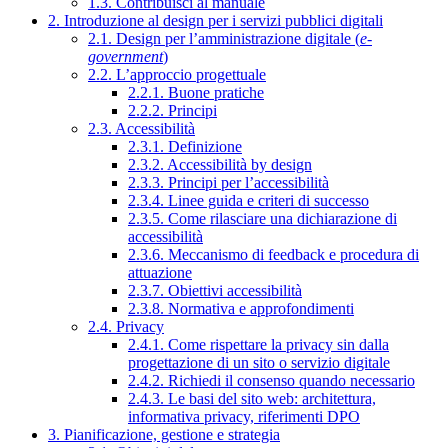
1.3. Contribuisci al manuale
2. Introduzione al design per i servizi pubblici digitali
2.1. Design per l’amministrazione digitale (
e-
government
)
2.2. L’approccio progettuale
2.2.1. Buone pratiche
2.2.2. Principi
2.3. Accessibilità
2.3.1. Definizione
2.3.2. Accessibilità by design
2.3.3. Principi per l’accessibilità
2.3.4. Linee guida e criteri di successo
2.3.5. Come rilasciare una dichiarazione di
accessibilità
2.3.6. Meccanismo di feedback e procedura di
attuazione
2.3.7. Obiettivi accessibilità
2.3.8. Normativa e approfondimenti
2.4. Privacy
2.4.1. Come rispettare la privacy sin dalla
progettazione di un sito o servizio digitale
2.4.2. Richiedi il consenso quando necessario
2.4.3. Le basi del sito web: architettura,
informativa privacy, riferimenti DPO
3. Pianificazione, gestione e strategia