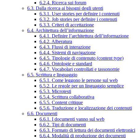
6.2.4. Ricerca sui forum
6.3. Dalla ricerca ai bisogni degli utenti
6.3.1. User stories per definire i contenuti
6.3.2. Job stories per definire i contenuti
6.3.3. Criteri di accettazione
6.4. Architettura dell’informazione
6.4.1. Definire l’architettura dell’informazione
6.4.2. Alberatura
6.4.3. Flussi di interazione
6.4.4. Sistemi di navigazione
6.4.5. Tipologie di contenuto (content type)
6.4.6. Ontologie e standard
6.4.7. Vocabolari controllati e tassonomie
6.5. Scrittura e linguaggio
6.5.1. Come leggono le persone sul web
6.5.2. Le regole per un linguaggio semplice
6.5.3. Microtesti
6.5.4. Scrittura collaborativa
6.5.5. Content critique
6.5.6. Traduzione e localizzazione dei contenuti
6.6. Documenti
6.6.1. I documenti vanno sul web
6.6.2. Tipi di documenti
6.6.3. Formato di lettura dei documenti elettronici
6.6.4. Modalità di produzione dei documenti