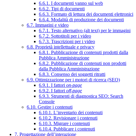
6.6.1. I documenti vanno sul web
6.6.2. Tipi di documenti
6.6.3. Formato di lettura dei documenti elettronici
6.6.4. Modalità di produzione dei documenti
6.7. Immagini e video
6.7.1. Testo alternativo (alt text) per le immagini
6.7.2. Sottotitoli per i video
6.7.3. Trascrizioni per i video
6.8. Proprietà intellettuale e privacy
6.8.1. Pubblicazione di contenuti prodotti dalla
Pubblica Amministrazione
6.8.2. Pubblicazione di contenuti non prodotti
dalla Pubblica Amministrazione
6.8.3. Consenso dei soggetti ritratti
6.9. Ottimizzazione per i motori di ricerca (SEO)
6.9.1. I fattori
on-page
6.9.2. I fattori
off-page
6.9.3. Strumenti di diagnostica SEO: Search
Console
6.10. Gestire i contenuti
6.10.1. L’inventario dei contenuti
6.10.2. Revisionare i contenuti
6.10.3. Migrare i contenuti
6.10.4. Pubblicare i contenuti
7. Progettazione dell’interazione