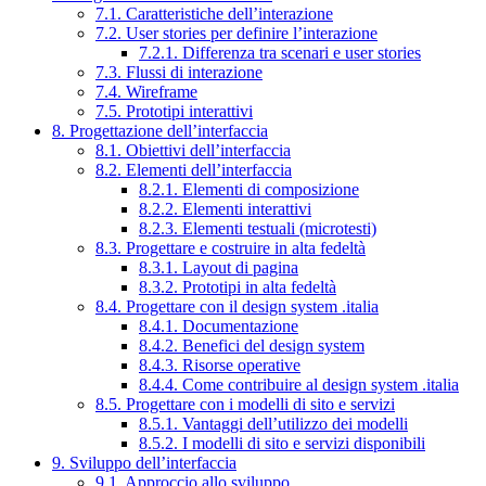
7.1. Caratteristiche dell’interazione
7.2. User stories per definire l’interazione
7.2.1. Differenza tra scenari e user stories
7.3. Flussi di interazione
7.4. Wireframe
7.5. Prototipi interattivi
8. Progettazione dell’interfaccia
8.1. Obiettivi dell’interfaccia
8.2. Elementi dell’interfaccia
8.2.1. Elementi di composizione
8.2.2. Elementi interattivi
8.2.3. Elementi testuali (microtesti)
8.3. Progettare e costruire in alta fedeltà
8.3.1. Layout di pagina
8.3.2. Prototipi in alta fedeltà
8.4. Progettare con il design system .italia
8.4.1. Documentazione
8.4.2. Benefici del design system
8.4.3. Risorse operative
8.4.4. Come contribuire al design system .italia
8.5. Progettare con i modelli di sito e servizi
8.5.1. Vantaggi dell’utilizzo dei modelli
8.5.2. I modelli di sito e servizi disponibili
9. Sviluppo dell’interfaccia
9.1. Approccio allo sviluppo