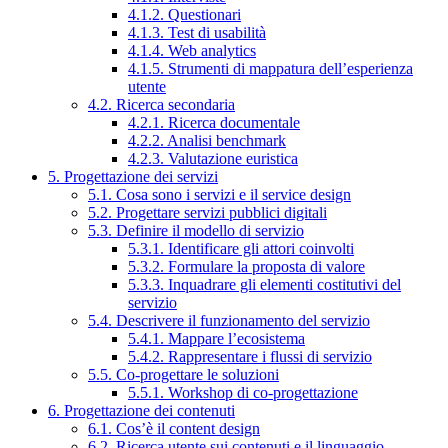
4.1.2. Questionari
4.1.3. Test di usabilità
4.1.4. Web analytics
4.1.5. Strumenti di mappatura dell’esperienza
utente
4.2. Ricerca secondaria
4.2.1. Ricerca documentale
4.2.2. Analisi benchmark
4.2.3. Valutazione euristica
5. Progettazione dei servizi
5.1. Cosa sono i servizi e il service design
5.2. Progettare servizi pubblici digitali
5.3. Definire il modello di servizio
5.3.1. Identificare gli attori coinvolti
5.3.2. Formulare la proposta di valore
5.3.3. Inquadrare gli elementi costitutivi del
servizio
5.4. Descrivere il funzionamento del servizio
5.4.1. Mappare l’ecosistema
5.4.2. Rappresentare i flussi di servizio
5.5. Co-progettare le soluzioni
5.5.1. Workshop di co-progettazione
6. Progettazione dei contenuti
6.1. Cos’è il content design
6.2. Ricerca utente sui contenuti e il linguaggio