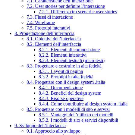
7.1. Caratteristiche dell’interazione
7.2. User stories per definire l’interazione
7.2.1. Differenza tra scenari e user stories
7.3. Flussi di interazione
7.4. Wireframe
7.5. Prototipi interattivi
8. Progettazione dell’interfaccia
8.1. Obiettivi dell’interfaccia
8.2. Elementi dell’interfaccia
8.2.1. Elementi di composizione
8.2.2. Elementi interattivi
8.2.3. Elementi testuali (microtesti)
8.3. Progettare e costruire in alta fedeltà
8.3.1. Layout di pagina
8.3.2. Prototipi in alta fedeltà
8.4. Progettare con il design system .italia
8.4.1. Documentazione
8.4.2. Benefici del design system
8.4.3. Risorse operative
8.4.4. Come contribuire al design system .italia
8.5. Progettare con i modelli di sito e servizi
8.5.1. Vantaggi dell’utilizzo dei modelli
8.5.2. I modelli di sito e servizi disponibili
9. Sviluppo dell’interfaccia
9.1. Approccio allo sviluppo