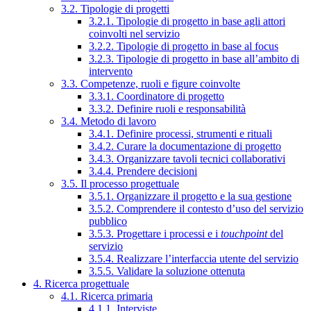
3.2. Tipologie di progetti
3.2.1. Tipologie di progetto in base agli attori
coinvolti nel servizio
3.2.2. Tipologie di progetto in base al focus
3.2.3. Tipologie di progetto in base all’ambito di
intervento
3.3. Competenze, ruoli e figure coinvolte
3.3.1. Coordinatore di progetto
3.3.2. Definire ruoli e responsabilità
3.4. Metodo di lavoro
3.4.1. Definire processi, strumenti e rituali
3.4.2. Curare la documentazione di progetto
3.4.3. Organizzare tavoli tecnici collaborativi
3.4.4. Prendere decisioni
3.5. Il processo progettuale
3.5.1. Organizzare il progetto e la sua gestione
3.5.2. Comprendere il contesto d’uso del servizio
pubblico
3.5.3. Progettare i processi e i
touchpoint
del
servizio
3.5.4. Realizzare l’interfaccia utente del servizio
3.5.5. Validare la soluzione ottenuta
4. Ricerca progettuale
4.1. Ricerca primaria
4.1.1. Interviste