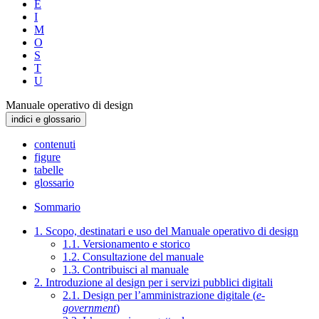
E
I
M
O
S
T
U
Manuale operativo di design
indici e glossario
contenuti
figure
tabelle
glossario
Sommario
1. Scopo, destinatari e uso del Manuale operativo di design
1.1. Versionamento e storico
1.2. Consultazione del manuale
1.3. Contribuisci al manuale
2. Introduzione al design per i servizi pubblici digitali
2.1. Design per l’amministrazione digitale (
e-
government
)