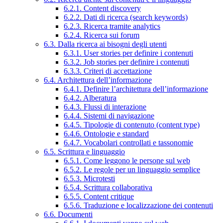
6.2.1. Content discovery
6.2.2. Dati di ricerca (search keywords)
6.2.3. Ricerca tramite analytics
6.2.4. Ricerca sui forum
6.3. Dalla ricerca ai bisogni degli utenti
6.3.1. User stories per definire i contenuti
6.3.2. Job stories per definire i contenuti
6.3.3. Criteri di accettazione
6.4. Architettura dell’informazione
6.4.1. Definire l’architettura dell’informazione
6.4.2. Alberatura
6.4.3. Flussi di interazione
6.4.4. Sistemi di navigazione
6.4.5. Tipologie di contenuto (content type)
6.4.6. Ontologie e standard
6.4.7. Vocabolari controllati e tassonomie
6.5. Scrittura e linguaggio
6.5.1. Come leggono le persone sul web
6.5.2. Le regole per un linguaggio semplice
6.5.3. Microtesti
6.5.4. Scrittura collaborativa
6.5.5. Content critique
6.5.6. Traduzione e localizzazione dei contenuti
6.6. Documenti