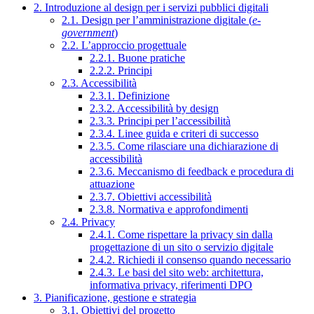
2. Introduzione al design per i servizi pubblici digitali
2.1. Design per l’amministrazione digitale (
e-
government
)
2.2. L’approccio progettuale
2.2.1. Buone pratiche
2.2.2. Principi
2.3. Accessibilità
2.3.1. Definizione
2.3.2. Accessibilità by design
2.3.3. Principi per l’accessibilità
2.3.4. Linee guida e criteri di successo
2.3.5. Come rilasciare una dichiarazione di
accessibilità
2.3.6. Meccanismo di feedback e procedura di
attuazione
2.3.7. Obiettivi accessibilità
2.3.8. Normativa e approfondimenti
2.4. Privacy
2.4.1. Come rispettare la privacy sin dalla
progettazione di un sito o servizio digitale
2.4.2. Richiedi il consenso quando necessario
2.4.3. Le basi del sito web: architettura,
informativa privacy, riferimenti DPO
3. Pianificazione, gestione e strategia
3.1. Obiettivi del progetto