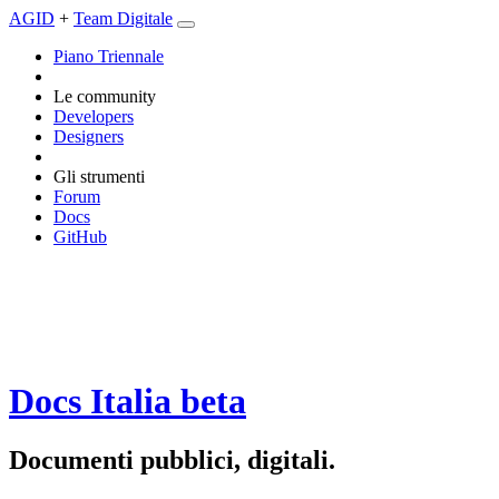
AGID
+
Team Digitale
Piano Triennale
Le community
Developers
Designers
Gli strumenti
Forum
Docs
GitHub
Docs Italia
beta
Documenti pubblici, digitali.