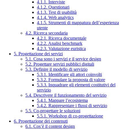
4.1.1. Interviste
4.1.2. Questionari
4.1.3. Test di usabilità
4.1.4. Web analytics
4.1.5. Strumenti di mappatura dell’esperienza
utente
4.2. Ricerca secondaria
4.2.1. Ricerca documentale
4.2.2. Analisi benchmark
4.2.3. Valutazione euristica
5. Progettazione dei servizi
5.1. Cosa sono i servizi e il service design
5.2. Progettare servizi pubblici digitali
5.3. Definire il modello di servizio
5.3.1. Identificare gli attori coinvolti
5.3.2. Formulare la proposta di valore
5.3.3. Inquadrare gli elementi costitutivi del
servizio
5.4. Descrivere il funzionamento del servizio
5.4.1. Mappare l’ecosistema
5.4.2. Rappresentare i flussi di servizio
5.5. Co-progettare le soluzioni
5.5.1. Workshop di co-progettazione
6. Progettazione dei contenuti
6.1. Cos’è il content design