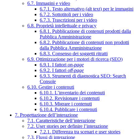
6.7. Immagini e video
6.7.1. Testo alternativo (alt text) per le immagini
6.7.2. Sottotitoli per i video
6.7.3. Trascrizioni per i video
6.8. Proprietà intellettuale e privacy
6.8.1. Pubblicazione di contenuti prodotti dalla
Pubblica Amministrazione
6.8.2. Pubblicazione di contenuti non prodotti
dalla Pubblica Amministrazione
6.8.3. Consenso dei soggetti ritratti
6.9. Ottimizzazione per i motori di ricerca (SEO)
6.9.1. I fattori
on-page
6.9.2. I fattori
off-page
6.9.3. Strumenti di diagnostica SEO: Search
Console
6.10. Gestire i contenuti
6.10.1. L’inventario dei contenuti
6.10.2. Revisionare i contenuti
6.10.3. Migrare i contenuti
6.10.4. Pubblicare i contenuti
7. Progettazione dell’interazione
7.1. Caratteristiche dell’interazione
7.2. User stories per definire l’interazione
7.2.1. Differenza tra scenari e user stories
7.3. Flussi di interazione