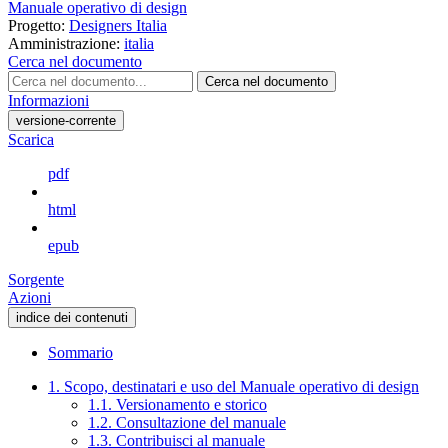
Manuale operativo di design
Progetto:
Designers Italia
Amministrazione:
italia
Cerca nel documento
Cerca nel documento
Informazioni
versione-corrente
Scarica
pdf
html
epub
Sorgente
Azioni
indice dei contenuti
Sommario
1. Scopo, destinatari e uso del Manuale operativo di design
1.1. Versionamento e storico
1.2. Consultazione del manuale
1.3. Contribuisci al manuale