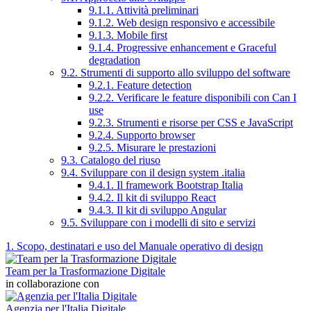
9.1.1. Attività preliminari
9.1.2. Web design responsivo e accessibile
9.1.3. Mobile first
9.1.4. Progressive enhancement e Graceful
degradation
9.2. Strumenti di supporto allo sviluppo del software
9.2.1. Feature detection
9.2.2. Verificare le feature disponibili con Can I
use
9.2.3. Strumenti e risorse per CSS e JavaScript
9.2.4. Supporto browser
9.2.5. Misurare le prestazioni
9.3. Catalogo del riuso
9.4. Sviluppare con il design system .italia
9.4.1. Il framework Bootstrap Italia
9.4.2. Il kit di sviluppo React
9.4.3. Il kit di sviluppo Angular
9.5. Sviluppare con i modelli di sito e servizi
1. Scopo, destinatari e uso del Manuale operativo di design
Team per la Trasformazione Digitale
in collaborazione con
Agenzia per l'Italia Digitale