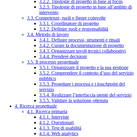
3.2.2. Tipologie di progetto in base al focus
3.2.3. Tipologie di progetto in base all’ambito di
intervento
3.3. Competenze, ruoli e figure coinvolte
3.3.1. Coordinatore di progetto
3.3.2. Definire ruoli e responsabilità
3.4. Metodo di lavoro
3.4.1. Definire processi, strumenti e rituali
3.4.2. Curare la documentazione di progetto
3.4.3. Organizzare tavoli tecnici collaborativi
3.4.4. Prendere decisioni
3.5. Il processo progettuale
3.5.1. Organizzare il progetto e la sua gestione
3.5.2. Comprendere il contesto d’uso del servizio
pubblico
3.5.3. Progettare i processi e i
touchpoint
del
servizio
3.5.4. Realizzare l’interfaccia utente del servizio
3.5.5. Validare la soluzione ottenuta
4. Ricerca progettuale
4.1. Ricerca primaria
4.1.1. Interviste
4.1.2. Questionari
4.1.3. Test di usabilità
4.1.4. Web analytics