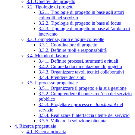
3.1. Obiettivi del progetto
3.2. Tipologie di progetti
3.2.1. Tipologie di progetto in base agli attori
coinvolti nel servizio
3.2.2. Tipologie di progetto in base al focus
3.2.3. Tipologie di progetto in base all’ambito di
intervento
3.3. Competenze, ruoli e figure coinvolte
3.3.1. Coordinatore di progetto
3.3.2. Definire ruoli e responsabilità
3.4. Metodo di lavoro
3.4.1. Definire processi, strumenti e rituali
3.4.2. Curare la documentazione di progetto
3.4.3. Organizzare tavoli tecnici collaborativi
3.4.4. Prendere decisioni
3.5. Il processo progettuale
3.5.1. Organizzare il progetto e la sua gestione
3.5.2. Comprendere il contesto d’uso del servizio
pubblico
3.5.3. Progettare i processi e i
touchpoint
del
servizio
3.5.4. Realizzare l’interfaccia utente del servizio
3.5.5. Validare la soluzione ottenuta
4. Ricerca progettuale
4.1. Ricerca primaria