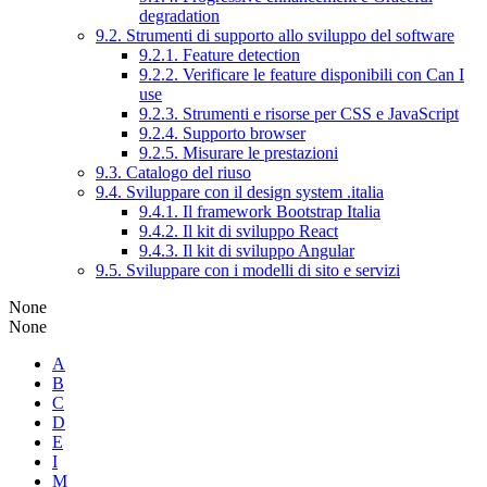
degradation
9.2. Strumenti di supporto allo sviluppo del software
9.2.1. Feature detection
9.2.2. Verificare le feature disponibili con Can I
use
9.2.3. Strumenti e risorse per CSS e JavaScript
9.2.4. Supporto browser
9.2.5. Misurare le prestazioni
9.3. Catalogo del riuso
9.4. Sviluppare con il design system .italia
9.4.1. Il framework Bootstrap Italia
9.4.2. Il kit di sviluppo React
9.4.3. Il kit di sviluppo Angular
9.5. Sviluppare con i modelli di sito e servizi
None
None
A
B
C
D
E
I
M