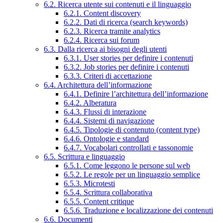
6.2. Ricerca utente sui contenuti e il linguaggio
6.2.1. Content discovery
6.2.2. Dati di ricerca (search keywords)
6.2.3. Ricerca tramite analytics
6.2.4. Ricerca sui forum
6.3. Dalla ricerca ai bisogni degli utenti
6.3.1. User stories per definire i contenuti
6.3.2. Job stories per definire i contenuti
6.3.3. Criteri di accettazione
6.4. Architettura dell’informazione
6.4.1. Definire l’architettura dell’informazione
6.4.2. Alberatura
6.4.3. Flussi di interazione
6.4.4. Sistemi di navigazione
6.4.5. Tipologie di contenuto (content type)
6.4.6. Ontologie e standard
6.4.7. Vocabolari controllati e tassonomie
6.5. Scrittura e linguaggio
6.5.1. Come leggono le persone sul web
6.5.2. Le regole per un linguaggio semplice
6.5.3. Microtesti
6.5.4. Scrittura collaborativa
6.5.5. Content critique
6.5.6. Traduzione e localizzazione dei contenuti
6.6. Documenti