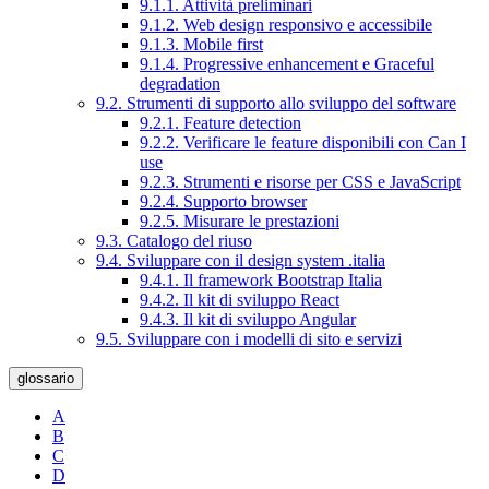
9.1.1. Attività preliminari
9.1.2. Web design responsivo e accessibile
9.1.3. Mobile first
9.1.4. Progressive enhancement e Graceful
degradation
9.2. Strumenti di supporto allo sviluppo del software
9.2.1. Feature detection
9.2.2. Verificare le feature disponibili con Can I
use
9.2.3. Strumenti e risorse per CSS e JavaScript
9.2.4. Supporto browser
9.2.5. Misurare le prestazioni
9.3. Catalogo del riuso
9.4. Sviluppare con il design system .italia
9.4.1. Il framework Bootstrap Italia
9.4.2. Il kit di sviluppo React
9.4.3. Il kit di sviluppo Angular
9.5. Sviluppare con i modelli di sito e servizi
glossario
A
B
C
D