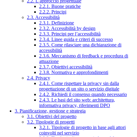
2.2. L’approccio progettuale
2.2.1. Buone pratiche
2.2.2. Principi
2.3. Accessibilità
2.3.1. Definizione
2.3.2. Accessibilità by design
2.3.3. Principi per l’accessibilità
2.3.4. Linee guida e criteri di successo
2.3.5. Come rilasciare una dichiarazione di
accessibilità
2.3.6. Meccanismo di feedback e procedura di
attuazione
2.3.7. Obiettivi accessibilità
2.3.8. Normativa e approfondimenti
2.4. Privacy
2.4.1. Come rispettare la privacy sin dalla
progettazione di un sito o servizio digitale
2.4.2. Richiedi il consenso quando necessario
2.4.3. Le basi del sito web: architettura,
informativa privacy, riferimenti DPO
3. Pianificazione, gestione e strategia
3.1. Obiettivi del progetto
3.2. Tipologie di progetti
3.2.1. Tipologie di progetto in base agli attori
coinvolti nel servizio