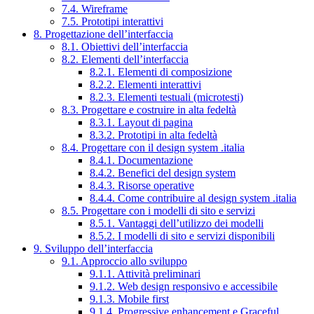
7.4. Wireframe
7.5. Prototipi interattivi
8. Progettazione dell’interfaccia
8.1. Obiettivi dell’interfaccia
8.2. Elementi dell’interfaccia
8.2.1. Elementi di composizione
8.2.2. Elementi interattivi
8.2.3. Elementi testuali (microtesti)
8.3. Progettare e costruire in alta fedeltà
8.3.1. Layout di pagina
8.3.2. Prototipi in alta fedeltà
8.4. Progettare con il design system .italia
8.4.1. Documentazione
8.4.2. Benefici del design system
8.4.3. Risorse operative
8.4.4. Come contribuire al design system .italia
8.5. Progettare con i modelli di sito e servizi
8.5.1. Vantaggi dell’utilizzo dei modelli
8.5.2. I modelli di sito e servizi disponibili
9. Sviluppo dell’interfaccia
9.1. Approccio allo sviluppo
9.1.1. Attività preliminari
9.1.2. Web design responsivo e accessibile
9.1.3. Mobile first
9.1.4. Progressive enhancement e Graceful