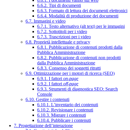
6.6.1. I documenti vanno sul web
6.6.2. Tipi di documenti
6.6.3. Formato di lettura dei documenti elettronici
6.6.4. Modalità di produzione dei documenti
6.7. Immagini e video
6.7.1. Testo alternativo (alt text) per le immagini
6.7.2. Sottotitoli per i video
6.7.3. Trascrizioni per i video
6.8. Proprietà intellettuale e privacy
6.8.1. Pubblicazione di contenuti prodotti dalla
Pubblica Amministrazione
6.8.2. Pubblicazione di contenuti non prodotti
dalla Pubblica Amministrazione
6.8.3. Consenso dei soggetti ritratti
6.9. Ottimizzazione per i motori di ricerca (SEO)
6.9.1. I fattori
on-page
6.9.2. I fattori
off-page
6.9.3. Strumenti di diagnostica SEO: Search
Console
6.10. Gestire i contenuti
6.10.1. L’inventario dei contenuti
6.10.2. Revisionare i contenuti
6.10.3. Migrare i contenuti
6.10.4. Pubblicare i contenuti
7. Progettazione dell’interazione