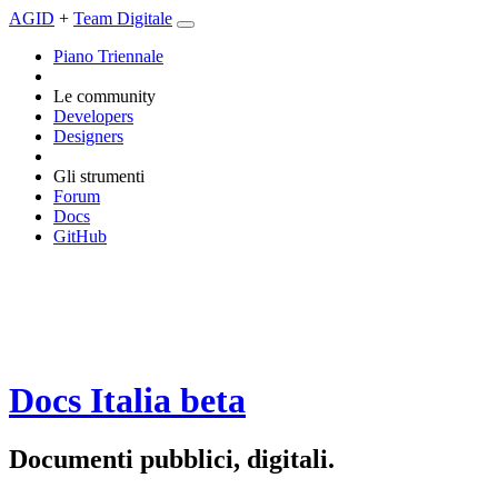
AGID
+
Team Digitale
Piano Triennale
Le community
Developers
Designers
Gli strumenti
Forum
Docs
GitHub
Docs Italia
beta
Documenti pubblici, digitali.