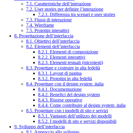
7.1. Caratteristiche dell’interazione
7.2. User stories per definire l’interazione
7.2.1. Differenza tra scenari e user stories
7.3. Flussi di interazione
7.4. Wireframe
7.5. Prototipi interattivi
8. Progettazione dell’interfaccia
8.1. Obiettivi dell’interfaccia
8.2. Elementi dell’interfaccia
8.2.1. Elementi di composizione
8.2.2. Elementi interattivi
8.2.3. Elementi testuali (microtesti)
8.3. Progettare e costruire in alta fedeltà
8.3.1. Layout di pagina
8.3.2. Prototipi in alta fedeltà
8.4. Progettare con il design system .italia
8.4.1. Documentazione
8.4.2. Benefici del design system
8.4.3. Risorse operative
8.4.4. Come contribuire al design system .italia
8.5. Progettare con i modelli di sito e servizi
8.5.1. Vantaggi dell’utilizzo dei modelli
8.5.2. I modelli di sito e servizi disponibili
9. Sviluppo dell’interfaccia
9.1. Approccio allo sviluppo