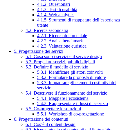
4.1.2. Questionari
4.1.3. Test di usabilità
4.1.4. Web analytics
4.1.5. Strumenti di mappatura dell’esperienza
utente
4.2. Ricerca secondaria
4.2.1. Ricerca documentale
4.2.2. Analisi benchmark
4.2.3. Valutazione euristica
5. Progettazione dei servizi
5.1. Cosa sono i servizi e il service design
5.2. Progettare servizi pubblici digitali
5.3. Definire il modello di servizio
5.3.1. Identificare gli attori coinvolti
5.3.2. Formulare la proposta di valore
5.3.3. Inquadrare gli elementi costitutivi del
servizio
5.4. Descrivere il funzionamento del servizio
5.4.1. Mappare l’ecosistema
5.4.2. Rappresentare i flussi di servizio
5.5. Co-progettare le soluzioni
5.5.1. Workshop di co-progettazione
6. Progettazione dei contenuti
6.1. Cos’è il content design
6.2. Ricerca utente sui contenuti e il linguaggio