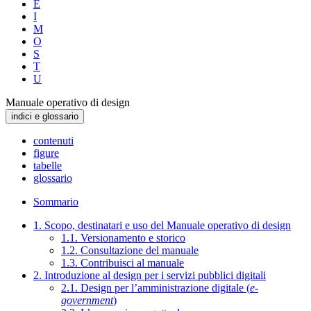
E
I
M
O
S
T
U
Manuale operativo di design
indici e glossario
contenuti
figure
tabelle
glossario
Sommario
1. Scopo, destinatari e uso del Manuale operativo di design
1.1. Versionamento e storico
1.2. Consultazione del manuale
1.3. Contribuisci al manuale
2. Introduzione al design per i servizi pubblici digitali
2.1. Design per l’amministrazione digitale (
e-
government
)