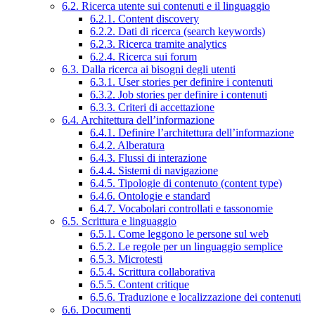
6.2. Ricerca utente sui contenuti e il linguaggio
6.2.1. Content discovery
6.2.2. Dati di ricerca (search keywords)
6.2.3. Ricerca tramite analytics
6.2.4. Ricerca sui forum
6.3. Dalla ricerca ai bisogni degli utenti
6.3.1. User stories per definire i contenuti
6.3.2. Job stories per definire i contenuti
6.3.3. Criteri di accettazione
6.4. Architettura dell’informazione
6.4.1. Definire l’architettura dell’informazione
6.4.2. Alberatura
6.4.3. Flussi di interazione
6.4.4. Sistemi di navigazione
6.4.5. Tipologie di contenuto (content type)
6.4.6. Ontologie e standard
6.4.7. Vocabolari controllati e tassonomie
6.5. Scrittura e linguaggio
6.5.1. Come leggono le persone sul web
6.5.2. Le regole per un linguaggio semplice
6.5.3. Microtesti
6.5.4. Scrittura collaborativa
6.5.5. Content critique
6.5.6. Traduzione e localizzazione dei contenuti
6.6. Documenti