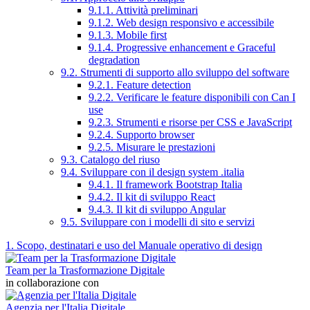
9.1.1. Attività preliminari
9.1.2. Web design responsivo e accessibile
9.1.3. Mobile first
9.1.4. Progressive enhancement e Graceful
degradation
9.2. Strumenti di supporto allo sviluppo del software
9.2.1. Feature detection
9.2.2. Verificare le feature disponibili con Can I
use
9.2.3. Strumenti e risorse per CSS e JavaScript
9.2.4. Supporto browser
9.2.5. Misurare le prestazioni
9.3. Catalogo del riuso
9.4. Sviluppare con il design system .italia
9.4.1. Il framework Bootstrap Italia
9.4.2. Il kit di sviluppo React
9.4.3. Il kit di sviluppo Angular
9.5. Sviluppare con i modelli di sito e servizi
1. Scopo, destinatari e uso del Manuale operativo di design
Team per la Trasformazione Digitale
in collaborazione con
Agenzia per l'Italia Digitale