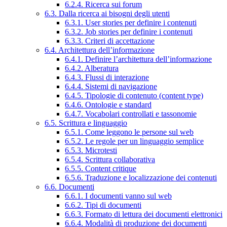
6.2.4. Ricerca sui forum
6.3. Dalla ricerca ai bisogni degli utenti
6.3.1. User stories per definire i contenuti
6.3.2. Job stories per definire i contenuti
6.3.3. Criteri di accettazione
6.4. Architettura dell’informazione
6.4.1. Definire l’architettura dell’informazione
6.4.2. Alberatura
6.4.3. Flussi di interazione
6.4.4. Sistemi di navigazione
6.4.5. Tipologie di contenuto (content type)
6.4.6. Ontologie e standard
6.4.7. Vocabolari controllati e tassonomie
6.5. Scrittura e linguaggio
6.5.1. Come leggono le persone sul web
6.5.2. Le regole per un linguaggio semplice
6.5.3. Microtesti
6.5.4. Scrittura collaborativa
6.5.5. Content critique
6.5.6. Traduzione e localizzazione dei contenuti
6.6. Documenti
6.6.1. I documenti vanno sul web
6.6.2. Tipi di documenti
6.6.3. Formato di lettura dei documenti elettronici
6.6.4. Modalità di produzione dei documenti