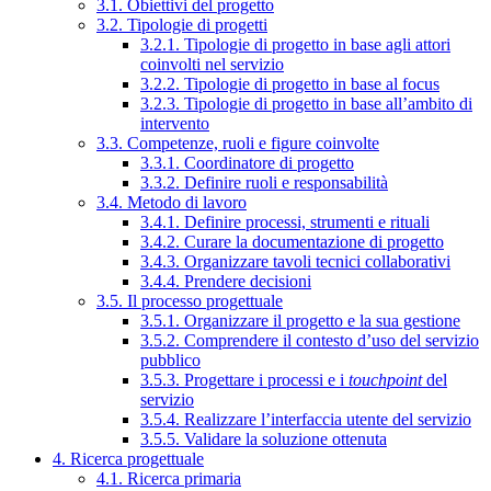
3.1. Obiettivi del progetto
3.2. Tipologie di progetti
3.2.1. Tipologie di progetto in base agli attori
coinvolti nel servizio
3.2.2. Tipologie di progetto in base al focus
3.2.3. Tipologie di progetto in base all’ambito di
intervento
3.3. Competenze, ruoli e figure coinvolte
3.3.1. Coordinatore di progetto
3.3.2. Definire ruoli e responsabilità
3.4. Metodo di lavoro
3.4.1. Definire processi, strumenti e rituali
3.4.2. Curare la documentazione di progetto
3.4.3. Organizzare tavoli tecnici collaborativi
3.4.4. Prendere decisioni
3.5. Il processo progettuale
3.5.1. Organizzare il progetto e la sua gestione
3.5.2. Comprendere il contesto d’uso del servizio
pubblico
3.5.3. Progettare i processi e i
touchpoint
del
servizio
3.5.4. Realizzare l’interfaccia utente del servizio
3.5.5. Validare la soluzione ottenuta
4. Ricerca progettuale
4.1. Ricerca primaria