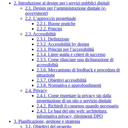
2. Introduzione al design per i servizi pubblici digitali
2.1. Design per l’amministrazione digitale (
e-
government
)
2.2. L’approccio progettuale
2.2.1. Buone pratiche
2.2.2. Principi
2.3. Accessibilità
2.3.1. Definizione
2.3.2. Accessibilità by design
2.3.3. Principi per l’accessibilità
2.3.4. Linee guida e criteri di successo
2.3.5. Come rilasciare una dichiarazione di
accessibilità
2.3.6. Meccanismo di feedback e procedura di
attuazione
2.3.7. Obiettivi accessibilità
2.3.8. Normativa e approfondimenti
2.4. Privacy
2.4.1. Come rispettare la privacy sin dalla
progettazione di un sito o servizio digitale
2.4.2. Richiedi il consenso quando necessario
2.4.3. Le basi del sito web: architettura,
informativa privacy, riferimenti DPO
3. Pianificazione, gestione e strategia
3.1. Obiettivi del progetto