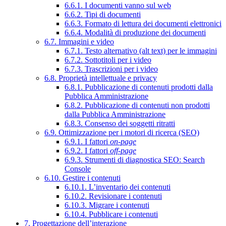
6.6.1. I documenti vanno sul web
6.6.2. Tipi di documenti
6.6.3. Formato di lettura dei documenti elettronici
6.6.4. Modalità di produzione dei documenti
6.7. Immagini e video
6.7.1. Testo alternativo (alt text) per le immagini
6.7.2. Sottotitoli per i video
6.7.3. Trascrizioni per i video
6.8. Proprietà intellettuale e privacy
6.8.1. Pubblicazione di contenuti prodotti dalla
Pubblica Amministrazione
6.8.2. Pubblicazione di contenuti non prodotti
dalla Pubblica Amministrazione
6.8.3. Consenso dei soggetti ritratti
6.9. Ottimizzazione per i motori di ricerca (SEO)
6.9.1. I fattori
on-page
6.9.2. I fattori
off-page
6.9.3. Strumenti di diagnostica SEO: Search
Console
6.10. Gestire i contenuti
6.10.1. L’inventario dei contenuti
6.10.2. Revisionare i contenuti
6.10.3. Migrare i contenuti
6.10.4. Pubblicare i contenuti
7. Progettazione dell’interazione