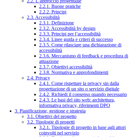
2.2. L’approccio progettuale
2.2.1. Buone pratiche
2.2.2. Principi
2.3. Accessibilità
2.3.1. Definizione
2.3.2. Accessibilità by design
2.3.3. Principi per l’accessibilità
2.3.4. Linee guida e criteri di successo
2.3.5. Come rilasciare una dichiarazione di
accessibilità
2.3.6. Meccanismo di feedback e procedura di
attuazione
2.3.7. Obiettivi accessibilità
2.3.8. Normativa e approfondimenti
2.4. Privacy
2.4.1. Come rispettare la privacy sin dalla
progettazione di un sito o servizio digitale
2.4.2. Richiedi il consenso quando necessario
2.4.3. Le basi del sito web: architettura,
informativa privacy, riferimenti DPO
3. Pianificazione, gestione e strategia
3.1. Obiettivi del progetto
3.2. Tipologie di progetti
3.2.1. Tipologie di progetto in base agli attori
coinvolti nel servizio