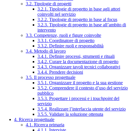
3.2. Tipologie di progetti
3.2.1. Tipologie di progetto in base agli attori
coinvolti nel servizio
3.2.2. Tipologie di progetto in base al focus
3.2.3. Tipologie di progetto in base all’ambito di
intervento
3.3. Competenze, ruoli e figure coinvolte
3.3.1. Coordinatore di progetto
3.3.2. Definire ruoli e responsabilità
3.4. Metodo di lavoro
3.4.1. Definire processi, strumenti e rituali
3.4.2. Curare la documentazione di progetto
3.4.3. Organizzare tavoli tecnici collaborativi
3.4.4. Prendere decisioni
3.5. Il processo progettuale
3.5.1. Organizzare il progetto e la sua gestione
3.5.2. Comprendere il contesto d’uso del servizio
pubblico
3.5.3. Progettare i processi e i
touchpoint
del
servizio
3.5.4. Realizzare l’interfaccia utente del servizio
3.5.5. Validare la soluzione ottenuta
4. Ricerca progettuale
4.1. Ricerca primaria
4.1.1. Interviste