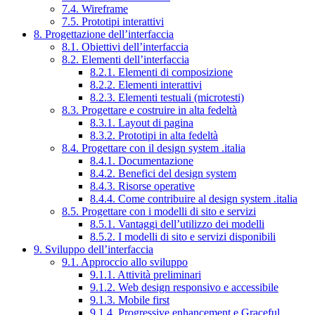
7.4. Wireframe
7.5. Prototipi interattivi
8. Progettazione dell’interfaccia
8.1. Obiettivi dell’interfaccia
8.2. Elementi dell’interfaccia
8.2.1. Elementi di composizione
8.2.2. Elementi interattivi
8.2.3. Elementi testuali (microtesti)
8.3. Progettare e costruire in alta fedeltà
8.3.1. Layout di pagina
8.3.2. Prototipi in alta fedeltà
8.4. Progettare con il design system .italia
8.4.1. Documentazione
8.4.2. Benefici del design system
8.4.3. Risorse operative
8.4.4. Come contribuire al design system .italia
8.5. Progettare con i modelli di sito e servizi
8.5.1. Vantaggi dell’utilizzo dei modelli
8.5.2. I modelli di sito e servizi disponibili
9. Sviluppo dell’interfaccia
9.1. Approccio allo sviluppo
9.1.1. Attività preliminari
9.1.2. Web design responsivo e accessibile
9.1.3. Mobile first
9.1.4. Progressive enhancement e Graceful