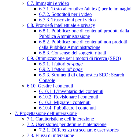
6.7. Immagini e video
6.7.1. Testo alternativo (alt text) per le immagini
6.7.2. Sottotitoli per i video
6.7.3. Trascrizioni per i video
6.8. Proprietà intellettuale e privacy
6.8.1. Pubblicazione di contenuti prodotti dalla
Pubblica Amministrazione
6.8.2. Pubblicazione di contenuti non prodotti
dalla Pubblica Amministrazione
6.8.3. Consenso dei soggetti ritratti
6.9. Ottimizzazione per i motori di ricerca (SEO)
6.9.1. I fattori
on-page
6.9.2. I fattori
off-page
6.9.3. Strumenti di diagnostica SEO: Search
Console
6.10. Gestire i contenuti
6.10.1. L’inventario dei contenuti
6.10.2. Revisionare i contenuti
6.10.3. Migrare i contenuti
6.10.4. Pubblicare i contenuti
7. Progettazione dell’interazione
7.1. Caratteristiche dell’interazione
7.2. User stories per definire l’interazione
7.2.1. Differenza tra scenari e user stories
7.3. Flussi di interazione