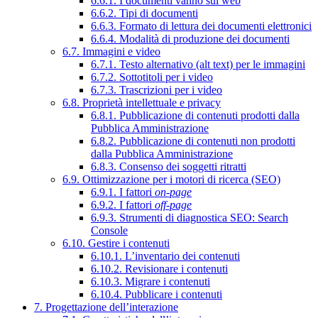
6.6.1. I documenti vanno sul web
6.6.2. Tipi di documenti
6.6.3. Formato di lettura dei documenti elettronici
6.6.4. Modalità di produzione dei documenti
6.7. Immagini e video
6.7.1. Testo alternativo (alt text) per le immagini
6.7.2. Sottotitoli per i video
6.7.3. Trascrizioni per i video
6.8. Proprietà intellettuale e privacy
6.8.1. Pubblicazione di contenuti prodotti dalla
Pubblica Amministrazione
6.8.2. Pubblicazione di contenuti non prodotti
dalla Pubblica Amministrazione
6.8.3. Consenso dei soggetti ritratti
6.9. Ottimizzazione per i motori di ricerca (SEO)
6.9.1. I fattori
on-page
6.9.2. I fattori
off-page
6.9.3. Strumenti di diagnostica SEO: Search
Console
6.10. Gestire i contenuti
6.10.1. L’inventario dei contenuti
6.10.2. Revisionare i contenuti
6.10.3. Migrare i contenuti
6.10.4. Pubblicare i contenuti
7. Progettazione dell’interazione