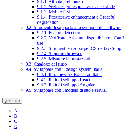
9.1.1. Attività preliminari
9.1.2. Web design responsivo e accessibile
9.1.3. Mobile first
9.1.4. Progressive enhancement e Graceful
degradation
9.2. Strumenti di supporto allo sviluppo del software
9.2.1. Feature detection
9.2.2. Verificare le feature disponibili con Can I
use
9.2.3. Strumenti e risorse per CSS e JavaScript
9.2.4. Supporto browser
9.2.5. Misurare le prestazioni
9.3. Catalogo del riuso
9.4. Sviluppare con il design system .italia
9.4.1. Il framework Bootstrap Italia
9.4.2. Il kit di sviluppo React
9.4.3. Il kit di sviluppo Angular
9.5. Sviluppare con i modelli di sito e servizi
glossario
A
B
C
D