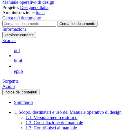
Manuale operativo di design
Progetto:
Designers Italia
Amministrazione:
italia
Cerca nel documento
Cerca nel documento
Informazioni
versione-corrente
Scarica
pdf
html
epub
Sorgente
Azioni
indice dei contenuti
Sommario
1. Scopo, destinatari e uso del Manuale operativo di design
1.1. Versionamento e storico
1.2. Consultazione del manuale
1.3. Contribuisci al manuale