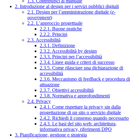
1.3. Contribuisci al manuale
2. Introduzione al design per i servizi pubblici digitali
2.1. Design per l’amministrazione digitale (
e-
government
)
2.2. L’approccio progettuale
2.2.1. Buone pratiche
2.2.2. Principi
2.3. Accessibilità
2.3.1. Definizione
2.3.2. Accessibilità by design
2.3.3. Principi per l’accessibilità
2.3.4. Linee guida e criteri di successo
2.3.5. Come rilasciare una dichiarazione di
accessibilità
2.3.6. Meccanismo di feedback e procedura di
attuazione
2.3.7. Obiettivi accessibilità
2.3.8. Normativa e approfondimenti
2.4. Privacy
2.4.1. Come rispettare la privacy sin dalla
progettazione di un sito o servizio digitale
2.4.2. Richiedi il consenso quando necessario
2.4.3. Le basi del sito web: architettura,
informativa privacy, riferimenti DPO
3. Pianificazione, gestione e strategia