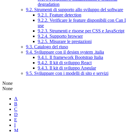
degradation
9.2. Strumenti di supporto allo sviluppo del software
9.2.1. Feature detection
9.2.2. Verificare le feature disponibili con Can I
use
9.2.3. Strumenti e risorse per CSS e JavaScript
9.2.4. Supporto browser
9.2.5. Misurare le prestazioni
9.3. Catalogo del riuso
9.4. Sviluppare con il design system .italia
9.4.1. Il framework Bootstrap Italia
9.4.2. Il kit di sviluppo React
9.4.3. Il kit di sviluppo Angular
9.5. Sviluppare con i modelli di sito e servizi
None
None
A
B
C
D
E
I
M