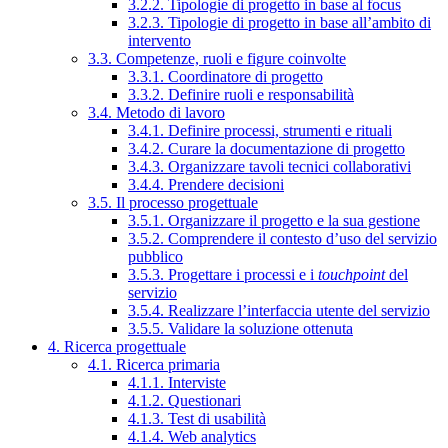
3.2.2. Tipologie di progetto in base al focus
3.2.3. Tipologie di progetto in base all’ambito di
intervento
3.3. Competenze, ruoli e figure coinvolte
3.3.1. Coordinatore di progetto
3.3.2. Definire ruoli e responsabilità
3.4. Metodo di lavoro
3.4.1. Definire processi, strumenti e rituali
3.4.2. Curare la documentazione di progetto
3.4.3. Organizzare tavoli tecnici collaborativi
3.4.4. Prendere decisioni
3.5. Il processo progettuale
3.5.1. Organizzare il progetto e la sua gestione
3.5.2. Comprendere il contesto d’uso del servizio
pubblico
3.5.3. Progettare i processi e i
touchpoint
del
servizio
3.5.4. Realizzare l’interfaccia utente del servizio
3.5.5. Validare la soluzione ottenuta
4. Ricerca progettuale
4.1. Ricerca primaria
4.1.1. Interviste
4.1.2. Questionari
4.1.3. Test di usabilità
4.1.4. Web analytics