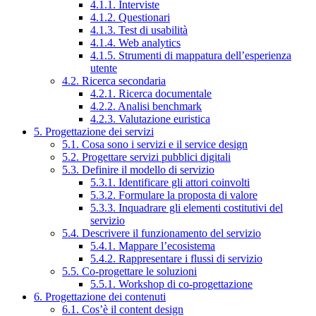
4.1.1. Interviste
4.1.2. Questionari
4.1.3. Test di usabilità
4.1.4. Web analytics
4.1.5. Strumenti di mappatura dell’esperienza
utente
4.2. Ricerca secondaria
4.2.1. Ricerca documentale
4.2.2. Analisi benchmark
4.2.3. Valutazione euristica
5. Progettazione dei servizi
5.1. Cosa sono i servizi e il service design
5.2. Progettare servizi pubblici digitali
5.3. Definire il modello di servizio
5.3.1. Identificare gli attori coinvolti
5.3.2. Formulare la proposta di valore
5.3.3. Inquadrare gli elementi costitutivi del
servizio
5.4. Descrivere il funzionamento del servizio
5.4.1. Mappare l’ecosistema
5.4.2. Rappresentare i flussi di servizio
5.5. Co-progettare le soluzioni
5.5.1. Workshop di co-progettazione
6. Progettazione dei contenuti
6.1. Cos’è il content design