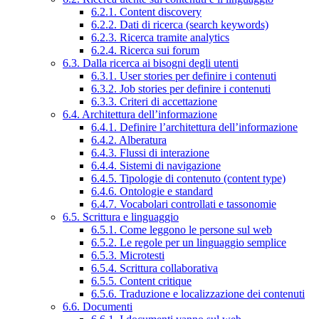
6.2.1. Content discovery
6.2.2. Dati di ricerca (search keywords)
6.2.3. Ricerca tramite analytics
6.2.4. Ricerca sui forum
6.3. Dalla ricerca ai bisogni degli utenti
6.3.1. User stories per definire i contenuti
6.3.2. Job stories per definire i contenuti
6.3.3. Criteri di accettazione
6.4. Architettura dell’informazione
6.4.1. Definire l’architettura dell’informazione
6.4.2. Alberatura
6.4.3. Flussi di interazione
6.4.4. Sistemi di navigazione
6.4.5. Tipologie di contenuto (content type)
6.4.6. Ontologie e standard
6.4.7. Vocabolari controllati e tassonomie
6.5. Scrittura e linguaggio
6.5.1. Come leggono le persone sul web
6.5.2. Le regole per un linguaggio semplice
6.5.3. Microtesti
6.5.4. Scrittura collaborativa
6.5.5. Content critique
6.5.6. Traduzione e localizzazione dei contenuti
6.6. Documenti