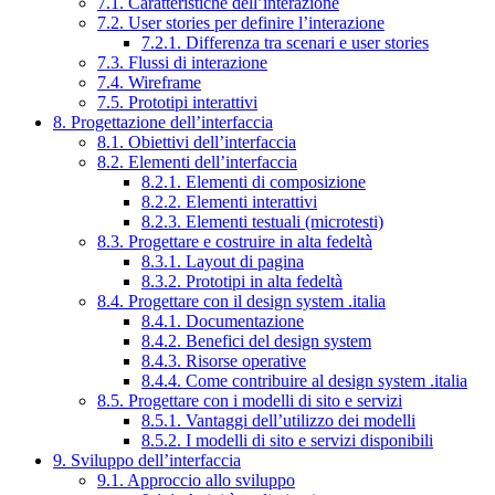
7.1. Caratteristiche dell’interazione
7.2. User stories per definire l’interazione
7.2.1. Differenza tra scenari e user stories
7.3. Flussi di interazione
7.4. Wireframe
7.5. Prototipi interattivi
8. Progettazione dell’interfaccia
8.1. Obiettivi dell’interfaccia
8.2. Elementi dell’interfaccia
8.2.1. Elementi di composizione
8.2.2. Elementi interattivi
8.2.3. Elementi testuali (microtesti)
8.3. Progettare e costruire in alta fedeltà
8.3.1. Layout di pagina
8.3.2. Prototipi in alta fedeltà
8.4. Progettare con il design system .italia
8.4.1. Documentazione
8.4.2. Benefici del design system
8.4.3. Risorse operative
8.4.4. Come contribuire al design system .italia
8.5. Progettare con i modelli di sito e servizi
8.5.1. Vantaggi dell’utilizzo dei modelli
8.5.2. I modelli di sito e servizi disponibili
9. Sviluppo dell’interfaccia
9.1. Approccio allo sviluppo