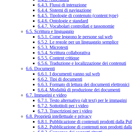
6.4.3. Flussi di interazione
6.4.4. Sistemi di navigazione
6.4.5. Tipologie di contenuto (content type)
6.4.6. Ontologie e standard
6.4.7. Vocabolari controllati e tassonomie
6.5. Scrittura e linguaggio
6.5.1. Come leggono le persone sul web
6.5.2. Le regole per un linguaggio semplice
6.5.3. Microtesti
6.5.4. Scrittura collaborativa
6.5.5. Content critique
6.5.6. Traduzione e localizzazione dei contenuti
6.6. Documenti
6.6.1. I documenti vanno sul web
6.6.2. Tipi di documenti
6.6.3. Formato di lettura dei documenti elettronici
6.6.4. Modalità di produzione dei documenti
6.7. Immagini e video
6.7.1. Testo alternativo (alt text) per le immagini
6.7.2. Sottotitoli per i video
6.7.3. Trascrizioni per i video
6.8. Proprietà intellettuale e privacy
6.8.1. Pubblicazione di contenuti prodotti dalla P
6.8.2. Pubblicazione di contenuti non prodotti dal