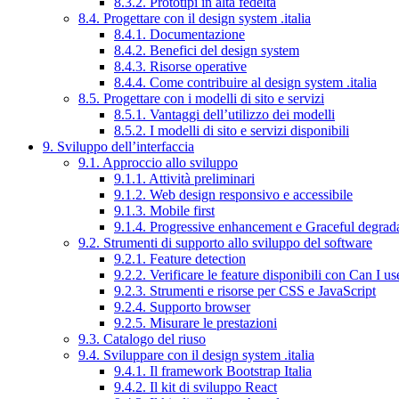
8.3.2. Prototipi in alta fedeltà
8.4. Progettare con il design system .italia
8.4.1. Documentazione
8.4.2. Benefici del design system
8.4.3. Risorse operative
8.4.4. Come contribuire al design system .italia
8.5. Progettare con i modelli di sito e servizi
8.5.1. Vantaggi dell’utilizzo dei modelli
8.5.2. I modelli di sito e servizi disponibili
9. Sviluppo dell’interfaccia
9.1. Approccio allo sviluppo
9.1.1. Attività preliminari
9.1.2. Web design responsivo e accessibile
9.1.3. Mobile first
9.1.4. Progressive enhancement e Graceful degrad
9.2. Strumenti di supporto allo sviluppo del software
9.2.1. Feature detection
9.2.2. Verificare le feature disponibili con Can I us
9.2.3. Strumenti e risorse per CSS e JavaScript
9.2.4. Supporto browser
9.2.5. Misurare le prestazioni
9.3. Catalogo del riuso
9.4. Sviluppare con il design system .italia
9.4.1. Il framework Bootstrap Italia
9.4.2. Il kit di sviluppo React