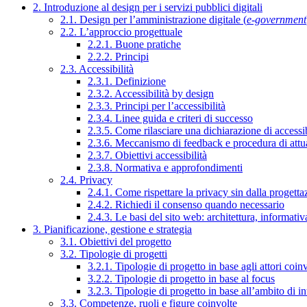
2. Introduzione al design per i servizi pubblici digitali
2.1. Design per l’amministrazione digitale (
e-government
2.2. L’approccio progettuale
2.2.1. Buone pratiche
2.2.2. Principi
2.3. Accessibilità
2.3.1. Definizione
2.3.2. Accessibilità by design
2.3.3. Principi per l’accessibilità
2.3.4. Linee guida e criteri di successo
2.3.5. Come rilasciare una dichiarazione di accessib
2.3.6. Meccanismo di feedback e procedura di attu
2.3.7. Obiettivi accessibilità
2.3.8. Normativa e approfondimenti
2.4. Privacy
2.4.1. Come rispettare la privacy sin dalla progettaz
2.4.2. Richiedi il consenso quando necessario
2.4.3. Le basi del sito web: architettura, informati
3. Pianificazione, gestione e strategia
3.1. Obiettivi del progetto
3.2. Tipologie di progetti
3.2.1. Tipologie di progetto in base agli attori coinv
3.2.2. Tipologie di progetto in base al focus
3.2.3. Tipologie di progetto in base all’ambito di i
3.3. Competenze, ruoli e figure coinvolte