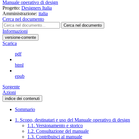
Manuale operativo di design
Progetto:
Designers Italia
Amministrazione:
italia
Cerca nel documento
Cerca nel documento
Informazioni
versione-corrente
Scarica
pdf
html
epub
Sorgente
Azioni
indice dei contenuti
Sommario
1. Scopo, destinatari e uso del Manuale operativo di design
1.1. Versionamento e storico
1.2. Consultazione del manuale
1.3. Contribuisci al manuale