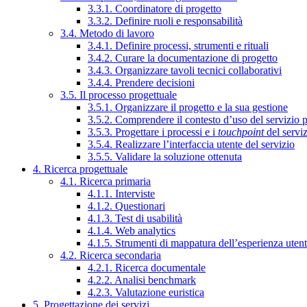
3.3.1. Coordinatore di progetto
3.3.2. Definire ruoli e responsabilità
3.4. Metodo di lavoro
3.4.1. Definire processi, strumenti e rituali
3.4.2. Curare la documentazione di progetto
3.4.3. Organizzare tavoli tecnici collaborativi
3.4.4. Prendere decisioni
3.5. Il processo progettuale
3.5.1. Organizzare il progetto e la sua gestione
3.5.2. Comprendere il contesto d’uso del servizio 
3.5.3. Progettare i processi e i
touchpoint
del servi
3.5.4. Realizzare l’interfaccia utente del servizio
3.5.5. Validare la soluzione ottenuta
4. Ricerca progettuale
4.1. Ricerca primaria
4.1.1. Interviste
4.1.2. Questionari
4.1.3. Test di usabilità
4.1.4. Web analytics
4.1.5. Strumenti di mappatura dell’esperienza uten
4.2. Ricerca secondaria
4.2.1. Ricerca documentale
4.2.2. Analisi benchmark
4.2.3. Valutazione euristica
5. Progettazione dei servizi