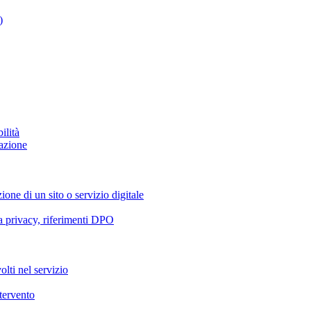
)
ilità
azione
ione di un sito o servizio digitale
va privacy, riferimenti DPO
olti nel servizio
ntervento