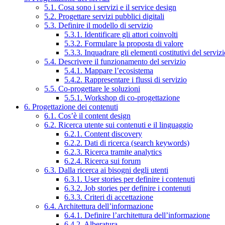
5.1. Cosa sono i servizi e il service design
5.2. Progettare servizi pubblici digitali
5.3. Definire il modello di servizio
5.3.1. Identificare gli attori coinvolti
5.3.2. Formulare la proposta di valore
5.3.3. Inquadrare gli elementi costitutivi del serviz
5.4. Descrivere il funzionamento del servizio
5.4.1. Mappare l’ecosistema
5.4.2. Rappresentare i flussi di servizio
5.5. Co-progettare le soluzioni
5.5.1. Workshop di co-progettazione
6. Progettazione dei contenuti
6.1. Cos’è il content design
6.2. Ricerca utente sui contenuti e il linguaggio
6.2.1. Content discovery
6.2.2. Dati di ricerca (search keywords)
6.2.3. Ricerca tramite analytics
6.2.4. Ricerca sui forum
6.3. Dalla ricerca ai bisogni degli utenti
6.3.1. User stories per definire i contenuti
6.3.2. Job stories per definire i contenuti
6.3.3. Criteri di accettazione
6.4. Architettura dell’informazione
6.4.1. Definire l’architettura dell’informazione
6.4.2. Alberatura