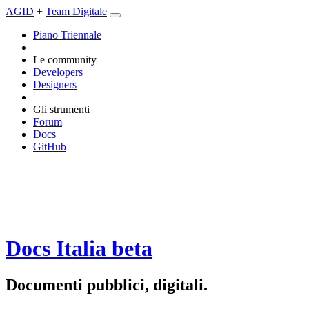
AGID
+
Team Digitale
Piano Triennale
Le community
Developers
Designers
Gli strumenti
Forum
Docs
GitHub
Docs Italia
beta
Documenti pubblici, digitali.