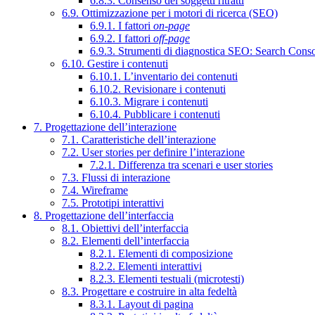
6.8.3. Consenso dei soggetti ritratti
6.9. Ottimizzazione per i motori di ricerca (SEO)
6.9.1. I fattori
on-page
6.9.2. I fattori
off-page
6.9.3. Strumenti di diagnostica SEO: Search Cons
6.10. Gestire i contenuti
6.10.1. L’inventario dei contenuti
6.10.2. Revisionare i contenuti
6.10.3. Migrare i contenuti
6.10.4. Pubblicare i contenuti
7. Progettazione dell’interazione
7.1. Caratteristiche dell’interazione
7.2. User stories per definire l’interazione
7.2.1. Differenza tra scenari e user stories
7.3. Flussi di interazione
7.4. Wireframe
7.5. Prototipi interattivi
8. Progettazione dell’interfaccia
8.1. Obiettivi dell’interfaccia
8.2. Elementi dell’interfaccia
8.2.1. Elementi di composizione
8.2.2. Elementi interattivi
8.2.3. Elementi testuali (microtesti)
8.3. Progettare e costruire in alta fedeltà
8.3.1. Layout di pagina