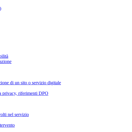
)
ilità
azione
ione di un sito o servizio digitale
va privacy, riferimenti DPO
olti nel servizio
ntervento