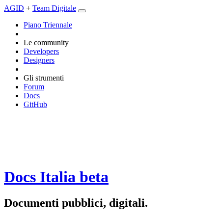
AGID
+
Team Digitale
Piano Triennale
Le community
Developers
Designers
Gli strumenti
Forum
Docs
GitHub
Docs Italia
beta
Documenti pubblici, digitali.