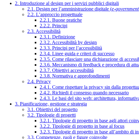
2. Introduzione al design per i servizi pubblici digitali
2.1. Design per l’amministrazione digitale (
e-government
2.2. L’approccio progettuale
2.2.1. Buone pratiche
2.2.2. Principi
2.3. Accessibilità
2.3.1. Definizione
2.3.2. Accessibilità by design
2.3.3. Principi per l’accessibilità
2.3.4. Linee guida e criteri di successo
2.3.5. Come rilasciare una dichiarazione di accessib
2.3.6. Meccanismo di feedback e procedura di attu
2.3.7. Obiettivi accessibilità
2.3.8. Normativa e approfondimenti
2.4. Privacy
2.4.1. Come rispettare la privacy sin dalla progettaz
2.4.2. Richiedi il consenso quando necessario
2.4.3. Le basi del sito web: architettura, informati
3. Pianificazione, gestione e strategia
3.1. Obiettivi del progetto
3.2. Tipologie di progetti
3.2.1. Tipologie di progetto in base agli attori coinv
3.2.2. Tipologie di progetto in base al focus
3.2.3. Tipologie di progetto in base all’ambito di i
3.3. Competenze, ruoli e figure coinvolte