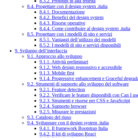
8.3.2. Prototipi in alta fedeltà
8.4. Progettare con il design system .italia
8.4.1. Documentazione
8.4.2. Benefici del design system
8.4.3. Risorse operative
8.4.4. Come contribuire al design system .italia
8.5. Progettare con i modelli di sito e servizi
8.5.1. Vantaggi dell’utilizzo dei modelli
8.5.2. I modelli di sito e servizi disponibili
9. Sviluppo dell’interfaccia
9.1. Approccio allo sviluppo
9.1.1. Attività preliminari
9.1.2. Web design responsivo e accessibile
9.1.3. Mobile first
9.1.4. Progressive enhancement e Graceful degrad
9.2. Strumenti di supporto allo sviluppo del software
9.2.1. Feature detection
9.2.2. Verificare le feature disponibili con Can I us
9.2.3. Strumenti e risorse per CSS e JavaScript
9.2.4. Supporto browser
9.2.5. Misurare le prestazioni
9.3. Catalogo del riuso
9.4. Sviluppare con il design system .italia
9.4.1. Il framework Bootstrap Italia
9.4.2. Il kit di sviluppo React