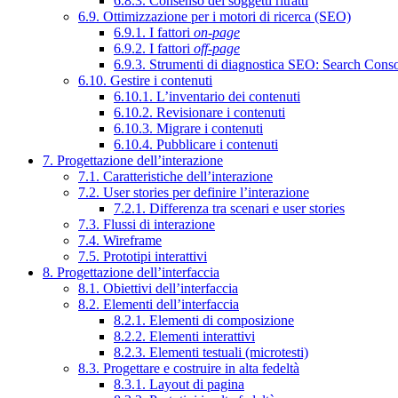
6.8.3. Consenso dei soggetti ritratti
6.9. Ottimizzazione per i motori di ricerca (SEO)
6.9.1. I fattori
on-page
6.9.2. I fattori
off-page
6.9.3. Strumenti di diagnostica SEO: Search Cons
6.10. Gestire i contenuti
6.10.1. L’inventario dei contenuti
6.10.2. Revisionare i contenuti
6.10.3. Migrare i contenuti
6.10.4. Pubblicare i contenuti
7. Progettazione dell’interazione
7.1. Caratteristiche dell’interazione
7.2. User stories per definire l’interazione
7.2.1. Differenza tra scenari e user stories
7.3. Flussi di interazione
7.4. Wireframe
7.5. Prototipi interattivi
8. Progettazione dell’interfaccia
8.1. Obiettivi dell’interfaccia
8.2. Elementi dell’interfaccia
8.2.1. Elementi di composizione
8.2.2. Elementi interattivi
8.2.3. Elementi testuali (microtesti)
8.3. Progettare e costruire in alta fedeltà
8.3.1. Layout di pagina