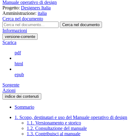
Manuale operativo di design
Progetto:
Designers Italia
Amministrazione:
italia
Cerca nel documento
Cerca nel documento
Informazioni
versione-corrente
Scarica
pdf
html
epub
Sorgente
Azioni
indice dei contenuti
Sommario
1. Scopo, destinatari e uso del Manuale operativo di design
1.1. Versionamento e storico
1.2. Consultazione del manuale
1.3. Contribuisci al manuale