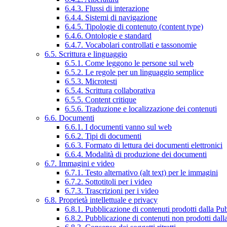
6.4.3. Flussi di interazione
6.4.4. Sistemi di navigazione
6.4.5. Tipologie di contenuto (content type)
6.4.6. Ontologie e standard
6.4.7. Vocabolari controllati e tassonomie
6.5. Scrittura e linguaggio
6.5.1. Come leggono le persone sul web
6.5.2. Le regole per un linguaggio semplice
6.5.3. Microtesti
6.5.4. Scrittura collaborativa
6.5.5. Content critique
6.5.6. Traduzione e localizzazione dei contenuti
6.6. Documenti
6.6.1. I documenti vanno sul web
6.6.2. Tipi di documenti
6.6.3. Formato di lettura dei documenti elettronici
6.6.4. Modalità di produzione dei documenti
6.7. Immagini e video
6.7.1. Testo alternativo (alt text) per le immagini
6.7.2. Sottotitoli per i video
6.7.3. Trascrizioni per i video
6.8. Proprietà intellettuale e privacy
6.8.1. Pubblicazione di contenuti prodotti dalla P
6.8.2. Pubblicazione di contenuti non prodotti dal