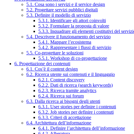
5.1. Cosa sono i servizi e il service design
5.2. Progettare servizi pubblici digitali
5.3. Definire il modello di servizio
5.3.1. Identificare gli attori coinvolti
5.3.2. Formulare la proposta di valore
5.3.3. Inquadrare gli elementi costitutivi del serviz
5.4. Descrivere il funzionamento del servizio
5.4.1. Mappare l’ecosistema
5.4.2. Rappresentare i flussi di servizio
5.5. Co-progettare le soluzioni
5.5.1. Workshop di co-progettazione
6. Progettazione dei contenuti
6.1. Cos’è il content design
6.2. Ricerca utente sui contenuti e il linguaggio
6.2.1. Content discovery
6.2.2. Dati di ricerca (search keywords)
6.2.3. Ricerca tramite analytics
6.2.4. Ricerca sui forum
6.3. Dalla ricerca ai bisogni degli utenti
6.3.1. User stories per definire i contenuti
6.3.2. Job stories per definire i contenuti
6.3.3. Criteri di accettazione
6.4. Architettura dell’informazione
6.4.1. Definire l’architettura dell’informazione
6.4.2. Alberatura