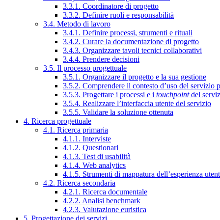
3.3.1. Coordinatore di progetto
3.3.2. Definire ruoli e responsabilità
3.4. Metodo di lavoro
3.4.1. Definire processi, strumenti e rituali
3.4.2. Curare la documentazione di progetto
3.4.3. Organizzare tavoli tecnici collaborativi
3.4.4. Prendere decisioni
3.5. Il processo progettuale
3.5.1. Organizzare il progetto e la sua gestione
3.5.2. Comprendere il contesto d’uso del servizio 
3.5.3. Progettare i processi e i
touchpoint
del servi
3.5.4. Realizzare l’interfaccia utente del servizio
3.5.5. Validare la soluzione ottenuta
4. Ricerca progettuale
4.1. Ricerca primaria
4.1.1. Interviste
4.1.2. Questionari
4.1.3. Test di usabilità
4.1.4. Web analytics
4.1.5. Strumenti di mappatura dell’esperienza uten
4.2. Ricerca secondaria
4.2.1. Ricerca documentale
4.2.2. Analisi benchmark
4.2.3. Valutazione euristica
5. Progettazione dei servizi