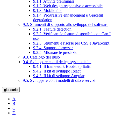
9.1.1. Attività preliminari
9.1.2. Web design responsivo e accessibile
9.1.3. Mobile first
9.1.4. Progressive enhancement e Graceful
degradation
9.2. Strumenti di supporto allo sviluppo del software
9.2.1. Feature detection
9.2.2. Verificare le feature disponibili con Can I
use
9.2.3. Strumenti e risorse per CSS e JavaScript
9.2.4. Supporto browser
9.2.5. Misurare le prestazioni
9.3. Catalogo del riuso
9.4. Sviluppare con il design system .italia
9.4.1. Il framework Bootstrap Italia
9.4.2. Il kit di sviluppo React
9.4.3. Il kit di sviluppo Angular
9.5. Sviluppare con i modelli di sito e servizi
glossario
A
B
C
D