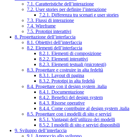
7.1. Caratteristiche dell’interazione
7.2. User stories per definire l’interazione
7.2.1. Differenza tra scenari e user stories
7.3. Flussi di interazione
7.4. Wireframe
7.5. Prototipi interattivi
8. Progettazione dell’interfaccia
8.1. Obiettivi dell’interfaccia
8.2. Elementi dell’interfaccia
8.2.1. Elementi di composizione
8.2.2. Elementi interattivi
8.2.3. Elementi testuali (microtesti)
8.3. Progettare e costruire in alta fedeltà
8.3.1. Layout di pagina
8.3.2. Prototipi in alta fedeltà
8.4. Progettare con il design system .italia
8.4.1. Documentazione
8.4.2. Benefici del design system
8.4.3. Risorse operative
8.4.4. Come contribuire al design system .italia
8.5. Progettare con i modelli di sito e servizi
8.5.1. Vantaggi dell’utilizzo dei modelli
8.5.2. I modelli di sito e servizi disponibili
9. Sviluppo dell’interfaccia
9.1. Approccio allo sviluppo