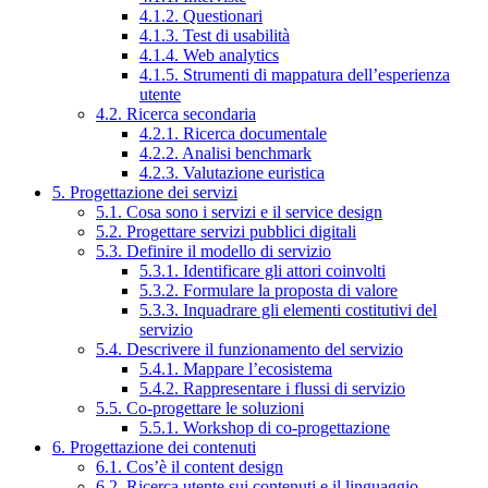
4.1.2. Questionari
4.1.3. Test di usabilità
4.1.4. Web analytics
4.1.5. Strumenti di mappatura dell’esperienza
utente
4.2. Ricerca secondaria
4.2.1. Ricerca documentale
4.2.2. Analisi benchmark
4.2.3. Valutazione euristica
5. Progettazione dei servizi
5.1. Cosa sono i servizi e il service design
5.2. Progettare servizi pubblici digitali
5.3. Definire il modello di servizio
5.3.1. Identificare gli attori coinvolti
5.3.2. Formulare la proposta di valore
5.3.3. Inquadrare gli elementi costitutivi del
servizio
5.4. Descrivere il funzionamento del servizio
5.4.1. Mappare l’ecosistema
5.4.2. Rappresentare i flussi di servizio
5.5. Co-progettare le soluzioni
5.5.1. Workshop di co-progettazione
6. Progettazione dei contenuti
6.1. Cos’è il content design
6.2. Ricerca utente sui contenuti e il linguaggio