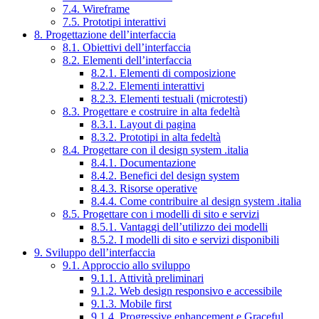
7.4. Wireframe
7.5. Prototipi interattivi
8. Progettazione dell’interfaccia
8.1. Obiettivi dell’interfaccia
8.2. Elementi dell’interfaccia
8.2.1. Elementi di composizione
8.2.2. Elementi interattivi
8.2.3. Elementi testuali (microtesti)
8.3. Progettare e costruire in alta fedeltà
8.3.1. Layout di pagina
8.3.2. Prototipi in alta fedeltà
8.4. Progettare con il design system .italia
8.4.1. Documentazione
8.4.2. Benefici del design system
8.4.3. Risorse operative
8.4.4. Come contribuire al design system .italia
8.5. Progettare con i modelli di sito e servizi
8.5.1. Vantaggi dell’utilizzo dei modelli
8.5.2. I modelli di sito e servizi disponibili
9. Sviluppo dell’interfaccia
9.1. Approccio allo sviluppo
9.1.1. Attività preliminari
9.1.2. Web design responsivo e accessibile
9.1.3. Mobile first
9.1.4. Progressive enhancement e Graceful