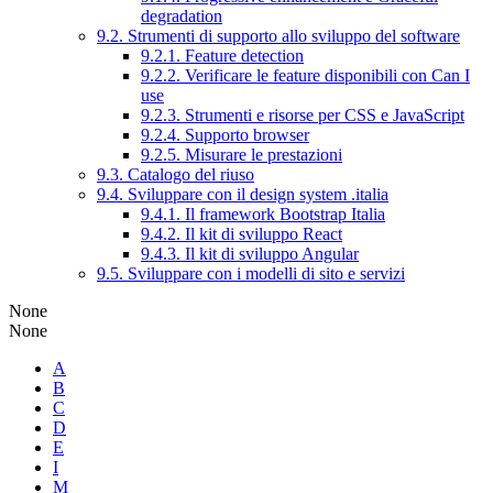
degradation
9.2. Strumenti di supporto allo sviluppo del software
9.2.1. Feature detection
9.2.2. Verificare le feature disponibili con Can I
use
9.2.3. Strumenti e risorse per CSS e JavaScript
9.2.4. Supporto browser
9.2.5. Misurare le prestazioni
9.3. Catalogo del riuso
9.4. Sviluppare con il design system .italia
9.4.1. Il framework Bootstrap Italia
9.4.2. Il kit di sviluppo React
9.4.3. Il kit di sviluppo Angular
9.5. Sviluppare con i modelli di sito e servizi
None
None
A
B
C
D
E
I
M