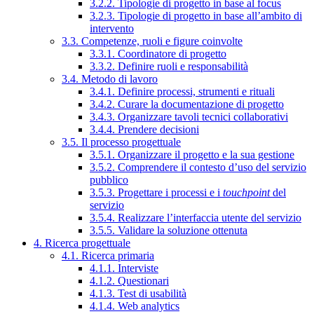
3.2.2. Tipologie di progetto in base al focus
3.2.3. Tipologie di progetto in base all’ambito di
intervento
3.3. Competenze, ruoli e figure coinvolte
3.3.1. Coordinatore di progetto
3.3.2. Definire ruoli e responsabilità
3.4. Metodo di lavoro
3.4.1. Definire processi, strumenti e rituali
3.4.2. Curare la documentazione di progetto
3.4.3. Organizzare tavoli tecnici collaborativi
3.4.4. Prendere decisioni
3.5. Il processo progettuale
3.5.1. Organizzare il progetto e la sua gestione
3.5.2. Comprendere il contesto d’uso del servizio
pubblico
3.5.3. Progettare i processi e i
touchpoint
del
servizio
3.5.4. Realizzare l’interfaccia utente del servizio
3.5.5. Validare la soluzione ottenuta
4. Ricerca progettuale
4.1. Ricerca primaria
4.1.1. Interviste
4.1.2. Questionari
4.1.3. Test di usabilità
4.1.4. Web analytics