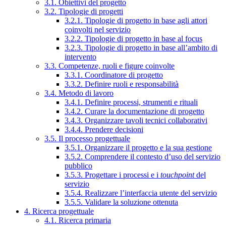
3.1. Obiettivi del progetto
3.2. Tipologie di progetti
3.2.1. Tipologie di progetto in base agli attori
coinvolti nel servizio
3.2.2. Tipologie di progetto in base al focus
3.2.3. Tipologie di progetto in base all’ambito di
intervento
3.3. Competenze, ruoli e figure coinvolte
3.3.1. Coordinatore di progetto
3.3.2. Definire ruoli e responsabilità
3.4. Metodo di lavoro
3.4.1. Definire processi, strumenti e rituali
3.4.2. Curare la documentazione di progetto
3.4.3. Organizzare tavoli tecnici collaborativi
3.4.4. Prendere decisioni
3.5. Il processo progettuale
3.5.1. Organizzare il progetto e la sua gestione
3.5.2. Comprendere il contesto d’uso del servizio
pubblico
3.5.3. Progettare i processi e i
touchpoint
del
servizio
3.5.4. Realizzare l’interfaccia utente del servizio
3.5.5. Validare la soluzione ottenuta
4. Ricerca progettuale
4.1. Ricerca primaria