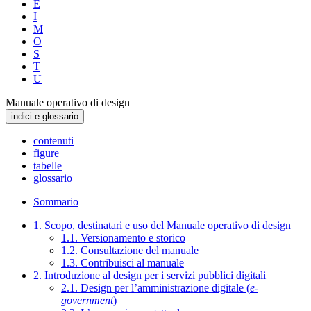
E
I
M
O
S
T
U
Manuale operativo di design
indici e glossario
contenuti
figure
tabelle
glossario
Sommario
1. Scopo, destinatari e uso del Manuale operativo di design
1.1. Versionamento e storico
1.2. Consultazione del manuale
1.3. Contribuisci al manuale
2. Introduzione al design per i servizi pubblici digitali
2.1. Design per l’amministrazione digitale (
e-
government
)