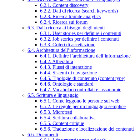
6.2.1. Content discovery
6.2.2. Dati di ricerca (search keywords)
6.2.3. Ricerca tramite analytics
6.2.4. Ricerca sui forum
6.3. Dalla ricerca ai bisogni degli utenti
6.3.1. User stories per definire i contenuti
6.3.2. Job stories per definire i contenuti
6.3.3. Criteri di accettazione
6.4. Architettura dell’informazione
6.4.1. Definire l’architettura dell’informazione
6.4.2. Alberatura
6.4.3. Flussi di interazione
6.4.4. Sistemi di navigazione
6.4.5. Tipologie di contenuto (content type)
6.4.6. Ontologie e standard
6.4.7. Vocabolari controllati e tassonomie
6.5. Scrittura e linguaggio
6.5.1. Come leggono le persone sul web
6.5.2. Le regole per un linguaggio semplice
6.5.3. Microtesti
6.5.4. Scrittura collaborativa
6.5.5. Content critique
6.5.6. Traduzione e localizzazione dei contenuti
6.6. Documenti