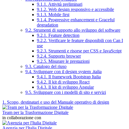
9.1.1. Attività preliminari
9.1.2. Web design responsivo e accessibile
9.1.3. Mobile first
9.1.4. Progressive enhancement e Graceful
degradation
9.2. Strumenti di supporto allo sviluppo del software
9.2.1. Feature detection
9.2.2. Verificare le feature disponibili con Can I
use
9.2.3. Strumenti e risorse per CSS e JavaScript
9.2.4. Supporto browser
9.2.5. Misurare le prestazioni
9.3. Catalogo del riuso
9.4. Sviluppare con il design system .italia
9.4.1. Il framework Bootstrap Italia
9.4.2. Il kit di sviluppo React
9.4.3. Il kit di sviluppo Angular
9.5. Sviluppare con i modelli di sito e servizi
1. Scopo, destinatari e uso del Manuale operativo di design
Team per la Trasformazione Digitale
in collaborazione con
Agenzia per l'Italia Digitale