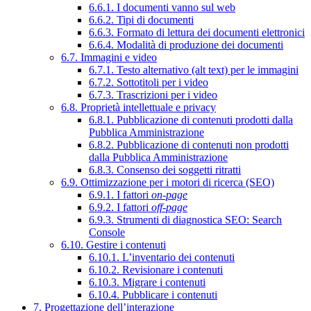
6.6.1. I documenti vanno sul web
6.6.2. Tipi di documenti
6.6.3. Formato di lettura dei documenti elettronici
6.6.4. Modalità di produzione dei documenti
6.7. Immagini e video
6.7.1. Testo alternativo (alt text) per le immagini
6.7.2. Sottotitoli per i video
6.7.3. Trascrizioni per i video
6.8. Proprietà intellettuale e privacy
6.8.1. Pubblicazione di contenuti prodotti dalla
Pubblica Amministrazione
6.8.2. Pubblicazione di contenuti non prodotti
dalla Pubblica Amministrazione
6.8.3. Consenso dei soggetti ritratti
6.9. Ottimizzazione per i motori di ricerca (SEO)
6.9.1. I fattori
on-page
6.9.2. I fattori
off-page
6.9.3. Strumenti di diagnostica SEO: Search
Console
6.10. Gestire i contenuti
6.10.1. L’inventario dei contenuti
6.10.2. Revisionare i contenuti
6.10.3. Migrare i contenuti
6.10.4. Pubblicare i contenuti
7. Progettazione dell’interazione