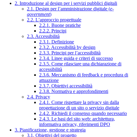
2. Introduzione al design per i servizi pubblici digitali
2.1. Design per l’amministrazione digitale (
e-
government
)
2.2. L’approccio progettuale
2.2.1. Buone pratiche
2.2.2. Principi
2.3. Accessibilità
2.3.1. Definizione
2.3.2. Accessibilità by design
2.3.3. Principi per l’accessibilità
2.3.4. Linee guida e criteri di successo
2.3.5. Come rilasciare una dichiarazione di
accessibilità
2.3.6. Meccanismo di feedback e procedura di
attuazione
2.3.7. Obiettivi accessibilità
2.3.8. Normativa e approfondimenti
2.4. Privacy
2.4.1. Come rispettare la privacy sin dalla
progettazione di un sito o servizio digitale
2.4.2. Richiedi il consenso quando necessario
2.4.3. Le basi del sito web: architettura,
informativa privacy, riferimenti DPO
3. Pianificazione, gestione e strategia
3.1. Obiettivi del progetto