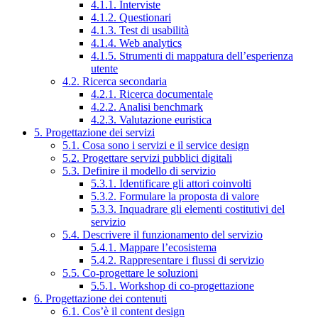
4.1.1. Interviste
4.1.2. Questionari
4.1.3. Test di usabilità
4.1.4. Web analytics
4.1.5. Strumenti di mappatura dell’esperienza
utente
4.2. Ricerca secondaria
4.2.1. Ricerca documentale
4.2.2. Analisi benchmark
4.2.3. Valutazione euristica
5. Progettazione dei servizi
5.1. Cosa sono i servizi e il service design
5.2. Progettare servizi pubblici digitali
5.3. Definire il modello di servizio
5.3.1. Identificare gli attori coinvolti
5.3.2. Formulare la proposta di valore
5.3.3. Inquadrare gli elementi costitutivi del
servizio
5.4. Descrivere il funzionamento del servizio
5.4.1. Mappare l’ecosistema
5.4.2. Rappresentare i flussi di servizio
5.5. Co-progettare le soluzioni
5.5.1. Workshop di co-progettazione
6. Progettazione dei contenuti
6.1. Cos’è il content design