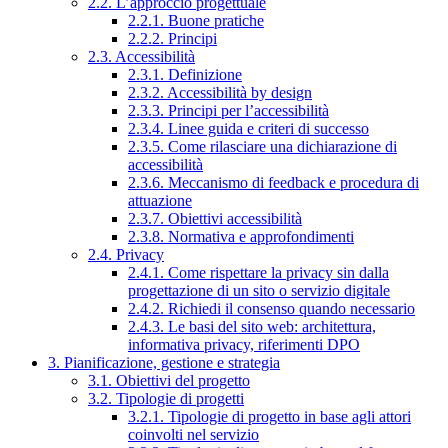
2.2. L’approccio progettuale
2.2.1. Buone pratiche
2.2.2. Principi
2.3. Accessibilità
2.3.1. Definizione
2.3.2. Accessibilità by design
2.3.3. Principi per l’accessibilità
2.3.4. Linee guida e criteri di successo
2.3.5. Come rilasciare una dichiarazione di
accessibilità
2.3.6. Meccanismo di feedback e procedura di
attuazione
2.3.7. Obiettivi accessibilità
2.3.8. Normativa e approfondimenti
2.4. Privacy
2.4.1. Come rispettare la privacy sin dalla
progettazione di un sito o servizio digitale
2.4.2. Richiedi il consenso quando necessario
2.4.3. Le basi del sito web: architettura,
informativa privacy, riferimenti DPO
3. Pianificazione, gestione e strategia
3.1. Obiettivi del progetto
3.2. Tipologie di progetti
3.2.1. Tipologie di progetto in base agli attori
coinvolti nel servizio