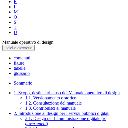
E
I
M
O
S
T
U
Manuale operativo di design
indici e glossario
contenuti
figure
tabelle
glossario
Sommario
1. Scopo, destinatari e uso del Manuale operativo di design
1.1. Versionamento e storico
1.2. Consultazione del manuale
1.3. Contribuisci al manuale
2. Introduzione al design per i servizi pubblici digitali
2.1. Design per l’amministrazione digitale (
e-
government
)