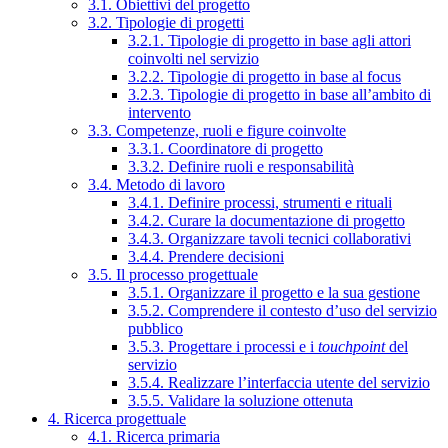
3.1. Obiettivi del progetto
3.2. Tipologie di progetti
3.2.1. Tipologie di progetto in base agli attori
coinvolti nel servizio
3.2.2. Tipologie di progetto in base al focus
3.2.3. Tipologie di progetto in base all’ambito di
intervento
3.3. Competenze, ruoli e figure coinvolte
3.3.1. Coordinatore di progetto
3.3.2. Definire ruoli e responsabilità
3.4. Metodo di lavoro
3.4.1. Definire processi, strumenti e rituali
3.4.2. Curare la documentazione di progetto
3.4.3. Organizzare tavoli tecnici collaborativi
3.4.4. Prendere decisioni
3.5. Il processo progettuale
3.5.1. Organizzare il progetto e la sua gestione
3.5.2. Comprendere il contesto d’uso del servizio
pubblico
3.5.3. Progettare i processi e i
touchpoint
del
servizio
3.5.4. Realizzare l’interfaccia utente del servizio
3.5.5. Validare la soluzione ottenuta
4. Ricerca progettuale
4.1. Ricerca primaria