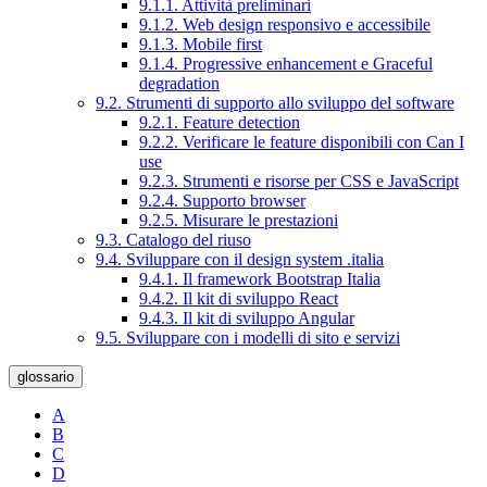
9.1.1. Attività preliminari
9.1.2. Web design responsivo e accessibile
9.1.3. Mobile first
9.1.4. Progressive enhancement e Graceful
degradation
9.2. Strumenti di supporto allo sviluppo del software
9.2.1. Feature detection
9.2.2. Verificare le feature disponibili con Can I
use
9.2.3. Strumenti e risorse per CSS e JavaScript
9.2.4. Supporto browser
9.2.5. Misurare le prestazioni
9.3. Catalogo del riuso
9.4. Sviluppare con il design system .italia
9.4.1. Il framework Bootstrap Italia
9.4.2. Il kit di sviluppo React
9.4.3. Il kit di sviluppo Angular
9.5. Sviluppare con i modelli di sito e servizi
glossario
A
B
C
D