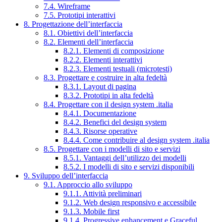
7.4. Wireframe
7.5. Prototipi interattivi
8. Progettazione dell’interfaccia
8.1. Obiettivi dell’interfaccia
8.2. Elementi dell’interfaccia
8.2.1. Elementi di composizione
8.2.2. Elementi interattivi
8.2.3. Elementi testuali (microtesti)
8.3. Progettare e costruire in alta fedeltà
8.3.1. Layout di pagina
8.3.2. Prototipi in alta fedeltà
8.4. Progettare con il design system .italia
8.4.1. Documentazione
8.4.2. Benefici del design system
8.4.3. Risorse operative
8.4.4. Come contribuire al design system .italia
8.5. Progettare con i modelli di sito e servizi
8.5.1. Vantaggi dell’utilizzo dei modelli
8.5.2. I modelli di sito e servizi disponibili
9. Sviluppo dell’interfaccia
9.1. Approccio allo sviluppo
9.1.1. Attività preliminari
9.1.2. Web design responsivo e accessibile
9.1.3. Mobile first
9.1.4. Progressive enhancement e Graceful