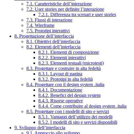
7.1. Caratteristiche dell’interazione
7.2. User stories per definire l’interazione
7.2.1. Differenza tra scenari e user stories
7.3. Flussi di interazione
7.4. Wireframe
7.5. Prototipi interattivi
8. Progettazione dell’interfaccia
8.1. Obiettivi dell’interfaccia
8.2. Elementi dell’interfaccia
8.2.1. Elementi di composizione
8.2.2. Elementi interattivi
8.2.3. Elementi testuali (microtesti)
8.3. Progettare e costruire in alta fedeltà
8.3.1. Layout di pagina
8.3.2. Prototipi in alta fedeltà
8.4. Progettare con il design system .italia
8.4.1. Documentazione
8.4.2. Benefici del design system
8.4.3. Risorse operative
8.4.4. Come contribuire al design system .italia
8.5. Progettare con i modelli di sito e servizi
8.5.1. Vantaggi dell’utilizzo dei modelli
8.5.2. I modelli di sito e servizi disponibili
9. Sviluppo dell’interfaccia
9.1. Approccio allo sviluppo