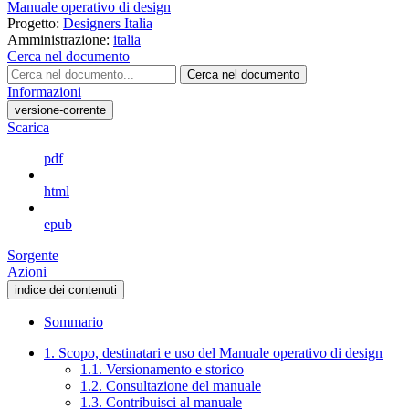
Manuale operativo di design
Progetto:
Designers Italia
Amministrazione:
italia
Cerca nel documento
Cerca nel documento
Informazioni
versione-corrente
Scarica
pdf
html
epub
Sorgente
Azioni
indice dei contenuti
Sommario
1. Scopo, destinatari e uso del Manuale operativo di design
1.1. Versionamento e storico
1.2. Consultazione del manuale
1.3. Contribuisci al manuale