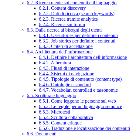
6.2. Ricerca utente sui contenuti e il linguaggio
6.2.1. Content discovery
6.2.2. Dati di ricerca (search keywords)
6.2.3. Ricerca tramite analytics
6.2.4. Ricerca sui forum
6.3. Dalla ricerca ai bisogni degli utenti
6.3.1. User stories per definire i contenuti
6.3.2. Job stories per definire i contenuti
6.3.3. Criteri di accettazione
6.4. Architettura dell’informazione
6.4.1. Definire l’architettura dell’informazione
6.4.2. Alberatura
6.4.3. Flussi di interazione
6.4.4. Sistemi di navigazione
6.4.5. Tipologie di contenuto (content type)
6.4.6. Ontologie e standard
6.4.7. Vocabolari controllati e tassonomie
6.5. Scrittura e linguaggio
6.5.1. Come leggono le persone sul web
6.5.2. Le regole per un linguaggio semplice
6.5.3. Microtesti
6.5.4. Scrittura collaborativa
6.5.5. Content critique
6.5.6. Traduzione e localizzazione dei contenuti
6.6. Documenti