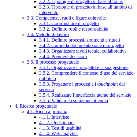
3.2.2. Tipologie di progetto in base al focus
3.2.3. Tipologie di progetto in base all’ambito di
intervento
3.3. Competenze, ruoli e figure coinvolte
3.3.1. Coordinatore di progetto
3.3.2. Definire ruoli e responsabilità
3.4. Metodo di lavoro
3.4.1. Definire processi, strumenti e rituali
3.4.2. Curare la documentazione di progetto
3.4.3. Organizzare tavoli tecnici collaborativi
3.4.4. Prendere decisioni
3.5. Il processo progettuale
3.5.1. Organizzare il progetto e la sua gestione
3.5.2. Comprendere il contesto d’uso del servizio
pubblico
3.5.3. Progettare i processi e i
touchpoint
del
servizio
3.5.4. Realizzare l’interfaccia utente del servizio
3.5.5. Validare la soluzione ottenuta
4. Ricerca progettuale
4.1. Ricerca primaria
4.1.1. Interviste
4.1.2. Questionari
4.1.3. Test di usabilità
4.1.4. Web analytics