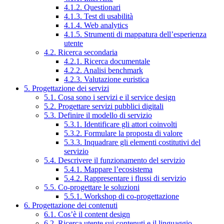
4.1.2. Questionari
4.1.3. Test di usabilità
4.1.4. Web analytics
4.1.5. Strumenti di mappatura dell’esperienza
utente
4.2. Ricerca secondaria
4.2.1. Ricerca documentale
4.2.2. Analisi benchmark
4.2.3. Valutazione euristica
5. Progettazione dei servizi
5.1. Cosa sono i servizi e il service design
5.2. Progettare servizi pubblici digitali
5.3. Definire il modello di servizio
5.3.1. Identificare gli attori coinvolti
5.3.2. Formulare la proposta di valore
5.3.3. Inquadrare gli elementi costitutivi del
servizio
5.4. Descrivere il funzionamento del servizio
5.4.1. Mappare l’ecosistema
5.4.2. Rappresentare i flussi di servizio
5.5. Co-progettare le soluzioni
5.5.1. Workshop di co-progettazione
6. Progettazione dei contenuti
6.1. Cos’è il content design
6.2. Ricerca utente sui contenuti e il linguaggio