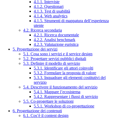
4.1.1. Interviste
4.1.2. Questionari
4.1.3. Test di usabilità
4.1.4. Web analytics
4.1.5. Strumenti di mappatura dell’esperienza
utente
4.2. Ricerca secondaria
4.2.1. Ricerca documentale
4.2.2. Analisi benchmark
4.2.3. Valutazione euristica
5. Progettazione dei servizi
5.1. Cosa sono i servizi e il service design
5.2. Progettare servizi pubblici digitali
5.3. Definire il modello di servizio
5.3.1. Identificare gli attori coinvolti
5.3.2. Formulare la proposta di valore
5.3.3. Inquadrare gli elementi costitutivi del
servizio
5.4. Descrivere il funzionamento del servizio
5.4.1. Mappare l’ecosistema
5.4.2. Rappresentare i flussi di servizio
5.5. Co-progettare le soluzioni
5.5.1. Workshop di co-progettazione
6. Progettazione dei contenuti
6.1. Cos’è il content design