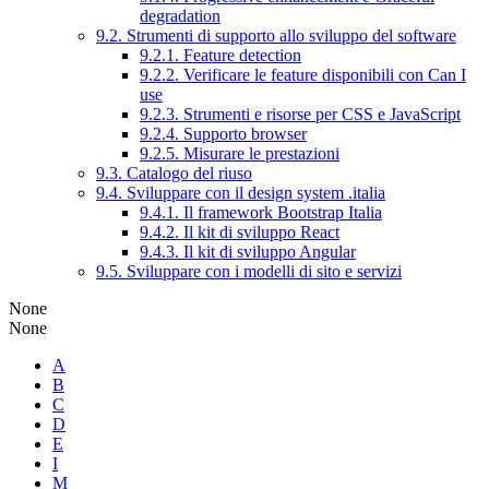
degradation
9.2. Strumenti di supporto allo sviluppo del software
9.2.1. Feature detection
9.2.2. Verificare le feature disponibili con Can I
use
9.2.3. Strumenti e risorse per CSS e JavaScript
9.2.4. Supporto browser
9.2.5. Misurare le prestazioni
9.3. Catalogo del riuso
9.4. Sviluppare con il design system .italia
9.4.1. Il framework Bootstrap Italia
9.4.2. Il kit di sviluppo React
9.4.3. Il kit di sviluppo Angular
9.5. Sviluppare con i modelli di sito e servizi
None
None
A
B
C
D
E
I
M