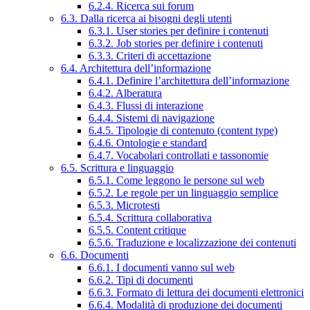
6.2.4. Ricerca sui forum
6.3. Dalla ricerca ai bisogni degli utenti
6.3.1. User stories per definire i contenuti
6.3.2. Job stories per definire i contenuti
6.3.3. Criteri di accettazione
6.4. Architettura dell’informazione
6.4.1. Definire l’architettura dell’informazione
6.4.2. Alberatura
6.4.3. Flussi di interazione
6.4.4. Sistemi di navigazione
6.4.5. Tipologie di contenuto (content type)
6.4.6. Ontologie e standard
6.4.7. Vocabolari controllati e tassonomie
6.5. Scrittura e linguaggio
6.5.1. Come leggono le persone sul web
6.5.2. Le regole per un linguaggio semplice
6.5.3. Microtesti
6.5.4. Scrittura collaborativa
6.5.5. Content critique
6.5.6. Traduzione e localizzazione dei contenuti
6.6. Documenti
6.6.1. I documenti vanno sul web
6.6.2. Tipi di documenti
6.6.3. Formato di lettura dei documenti elettronici
6.6.4. Modalità di produzione dei documenti