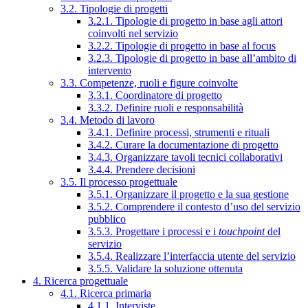
3.2. Tipologie di progetti
3.2.1. Tipologie di progetto in base agli attori
coinvolti nel servizio
3.2.2. Tipologie di progetto in base al focus
3.2.3. Tipologie di progetto in base all’ambito di
intervento
3.3. Competenze, ruoli e figure coinvolte
3.3.1. Coordinatore di progetto
3.3.2. Definire ruoli e responsabilità
3.4. Metodo di lavoro
3.4.1. Definire processi, strumenti e rituali
3.4.2. Curare la documentazione di progetto
3.4.3. Organizzare tavoli tecnici collaborativi
3.4.4. Prendere decisioni
3.5. Il processo progettuale
3.5.1. Organizzare il progetto e la sua gestione
3.5.2. Comprendere il contesto d’uso del servizio
pubblico
3.5.3. Progettare i processi e i
touchpoint
del
servizio
3.5.4. Realizzare l’interfaccia utente del servizio
3.5.5. Validare la soluzione ottenuta
4. Ricerca progettuale
4.1. Ricerca primaria
4.1.1. Interviste