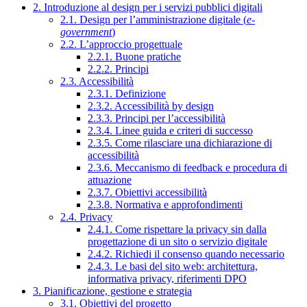
2. Introduzione al design per i servizi pubblici digitali
2.1. Design per l’amministrazione digitale (
e-
government
)
2.2. L’approccio progettuale
2.2.1. Buone pratiche
2.2.2. Principi
2.3. Accessibilità
2.3.1. Definizione
2.3.2. Accessibilità by design
2.3.3. Principi per l’accessibilità
2.3.4. Linee guida e criteri di successo
2.3.5. Come rilasciare una dichiarazione di
accessibilità
2.3.6. Meccanismo di feedback e procedura di
attuazione
2.3.7. Obiettivi accessibilità
2.3.8. Normativa e approfondimenti
2.4. Privacy
2.4.1. Come rispettare la privacy sin dalla
progettazione di un sito o servizio digitale
2.4.2. Richiedi il consenso quando necessario
2.4.3. Le basi del sito web: architettura,
informativa privacy, riferimenti DPO
3. Pianificazione, gestione e strategia
3.1. Obiettivi del progetto