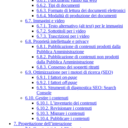
6.6.1. I documenti vanno sul web
6.6.2. Tipi di documenti
6.6.3. Formato di lettura dei documenti elettronici
6.6.4. Modalità di produzione dei documenti
6.7. Immagini e video
6.7.1. Testo alternativo (alt text) per le immagini
6.7.2. Sottotitoli per i video
6.7.3. Trascrizioni per i video
6.8. Proprietà intellettuale e privacy
6.8.1. Pubblicazione di contenuti prodotti dalla
Pubblica Amministrazione
6.8.2. Pubblicazione di contenuti non prodotti
dalla Pubblica Amministrazione
6.8.3. Consenso dei soggetti ritratti
6.9. Ottimizzazione per i motori di ricerca (SEO)
6.9.1. I fattori
on-page
6.9.2. I fattori
off-page
6.9.3. Strumenti di diagnostica SEO: Search
Console
6.10. Gestire i contenuti
6.10.1. L’inventario dei contenuti
6.10.2. Revisionare i contenuti
6.10.3. Migrare i contenuti
6.10.4. Pubblicare i contenuti
7. Progettazione dell’interazione