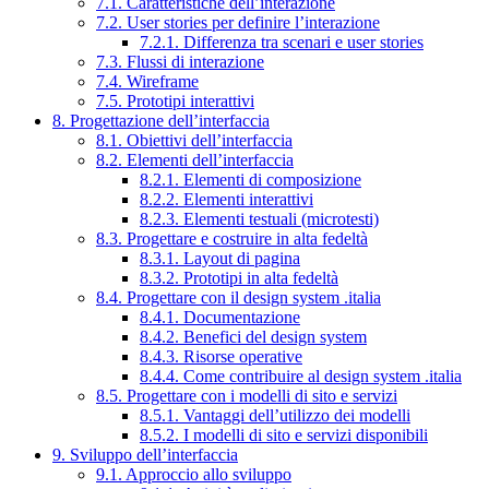
7.1. Caratteristiche dell’interazione
7.2. User stories per definire l’interazione
7.2.1. Differenza tra scenari e user stories
7.3. Flussi di interazione
7.4. Wireframe
7.5. Prototipi interattivi
8. Progettazione dell’interfaccia
8.1. Obiettivi dell’interfaccia
8.2. Elementi dell’interfaccia
8.2.1. Elementi di composizione
8.2.2. Elementi interattivi
8.2.3. Elementi testuali (microtesti)
8.3. Progettare e costruire in alta fedeltà
8.3.1. Layout di pagina
8.3.2. Prototipi in alta fedeltà
8.4. Progettare con il design system .italia
8.4.1. Documentazione
8.4.2. Benefici del design system
8.4.3. Risorse operative
8.4.4. Come contribuire al design system .italia
8.5. Progettare con i modelli di sito e servizi
8.5.1. Vantaggi dell’utilizzo dei modelli
8.5.2. I modelli di sito e servizi disponibili
9. Sviluppo dell’interfaccia
9.1. Approccio allo sviluppo