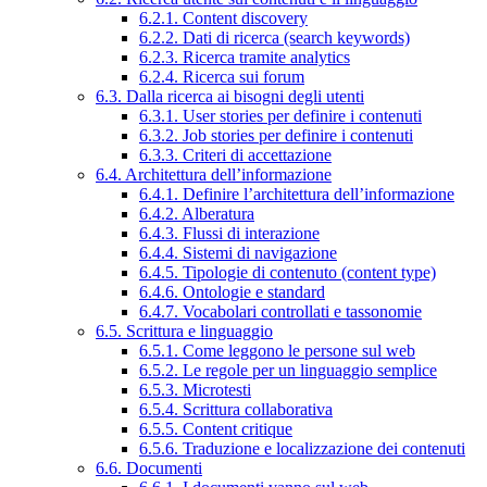
6.2.1. Content discovery
6.2.2. Dati di ricerca (search keywords)
6.2.3. Ricerca tramite analytics
6.2.4. Ricerca sui forum
6.3. Dalla ricerca ai bisogni degli utenti
6.3.1. User stories per definire i contenuti
6.3.2. Job stories per definire i contenuti
6.3.3. Criteri di accettazione
6.4. Architettura dell’informazione
6.4.1. Definire l’architettura dell’informazione
6.4.2. Alberatura
6.4.3. Flussi di interazione
6.4.4. Sistemi di navigazione
6.4.5. Tipologie di contenuto (content type)
6.4.6. Ontologie e standard
6.4.7. Vocabolari controllati e tassonomie
6.5. Scrittura e linguaggio
6.5.1. Come leggono le persone sul web
6.5.2. Le regole per un linguaggio semplice
6.5.3. Microtesti
6.5.4. Scrittura collaborativa
6.5.5. Content critique
6.5.6. Traduzione e localizzazione dei contenuti
6.6. Documenti