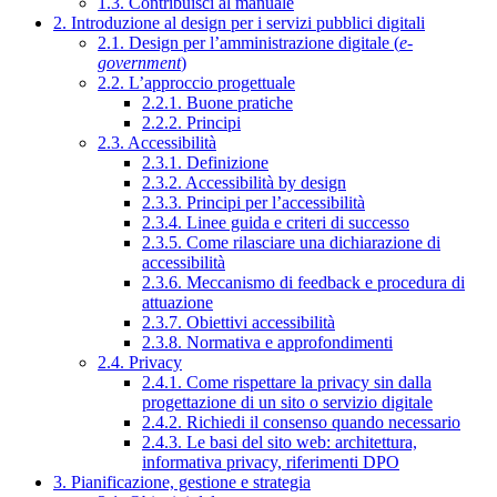
1.3. Contribuisci al manuale
2. Introduzione al design per i servizi pubblici digitali
2.1. Design per l’amministrazione digitale (
e-
government
)
2.2. L’approccio progettuale
2.2.1. Buone pratiche
2.2.2. Principi
2.3. Accessibilità
2.3.1. Definizione
2.3.2. Accessibilità by design
2.3.3. Principi per l’accessibilità
2.3.4. Linee guida e criteri di successo
2.3.5. Come rilasciare una dichiarazione di
accessibilità
2.3.6. Meccanismo di feedback e procedura di
attuazione
2.3.7. Obiettivi accessibilità
2.3.8. Normativa e approfondimenti
2.4. Privacy
2.4.1. Come rispettare la privacy sin dalla
progettazione di un sito o servizio digitale
2.4.2. Richiedi il consenso quando necessario
2.4.3. Le basi del sito web: architettura,
informativa privacy, riferimenti DPO
3. Pianificazione, gestione e strategia