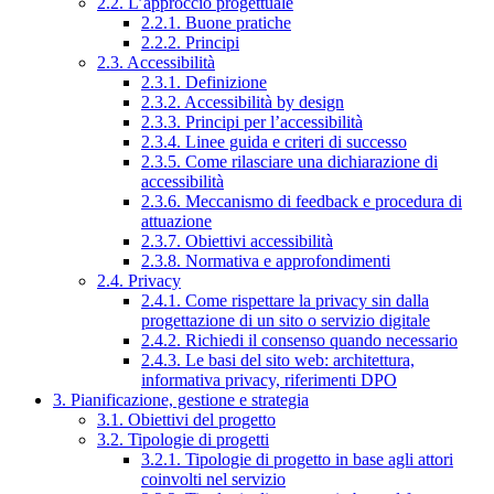
2.2. L’approccio progettuale
2.2.1. Buone pratiche
2.2.2. Principi
2.3. Accessibilità
2.3.1. Definizione
2.3.2. Accessibilità by design
2.3.3. Principi per l’accessibilità
2.3.4. Linee guida e criteri di successo
2.3.5. Come rilasciare una dichiarazione di
accessibilità
2.3.6. Meccanismo di feedback e procedura di
attuazione
2.3.7. Obiettivi accessibilità
2.3.8. Normativa e approfondimenti
2.4. Privacy
2.4.1. Come rispettare la privacy sin dalla
progettazione di un sito o servizio digitale
2.4.2. Richiedi il consenso quando necessario
2.4.3. Le basi del sito web: architettura,
informativa privacy, riferimenti DPO
3. Pianificazione, gestione e strategia
3.1. Obiettivi del progetto
3.2. Tipologie di progetti
3.2.1. Tipologie di progetto in base agli attori
coinvolti nel servizio