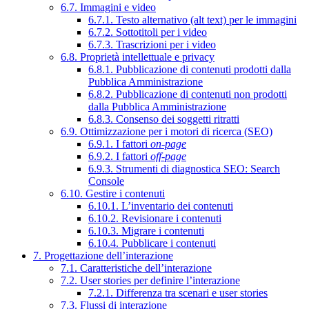
6.7. Immagini e video
6.7.1. Testo alternativo (alt text) per le immagini
6.7.2. Sottotitoli per i video
6.7.3. Trascrizioni per i video
6.8. Proprietà intellettuale e privacy
6.8.1. Pubblicazione di contenuti prodotti dalla
Pubblica Amministrazione
6.8.2. Pubblicazione di contenuti non prodotti
dalla Pubblica Amministrazione
6.8.3. Consenso dei soggetti ritratti
6.9. Ottimizzazione per i motori di ricerca (SEO)
6.9.1. I fattori
on-page
6.9.2. I fattori
off-page
6.9.3. Strumenti di diagnostica SEO: Search
Console
6.10. Gestire i contenuti
6.10.1. L’inventario dei contenuti
6.10.2. Revisionare i contenuti
6.10.3. Migrare i contenuti
6.10.4. Pubblicare i contenuti
7. Progettazione dell’interazione
7.1. Caratteristiche dell’interazione
7.2. User stories per definire l’interazione
7.2.1. Differenza tra scenari e user stories
7.3. Flussi di interazione