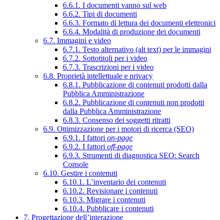
6.6.1. I documenti vanno sul web
6.6.2. Tipi di documenti
6.6.3. Formato di lettura dei documenti elettronici
6.6.4. Modalità di produzione dei documenti
6.7. Immagini e video
6.7.1. Testo alternativo (alt text) per le immagini
6.7.2. Sottotitoli per i video
6.7.3. Trascrizioni per i video
6.8. Proprietà intellettuale e privacy
6.8.1. Pubblicazione di contenuti prodotti dalla
Pubblica Amministrazione
6.8.2. Pubblicazione di contenuti non prodotti
dalla Pubblica Amministrazione
6.8.3. Consenso dei soggetti ritratti
6.9. Ottimizzazione per i motori di ricerca (SEO)
6.9.1. I fattori
on-page
6.9.2. I fattori
off-page
6.9.3. Strumenti di diagnostica SEO: Search
Console
6.10. Gestire i contenuti
6.10.1. L’inventario dei contenuti
6.10.2. Revisionare i contenuti
6.10.3. Migrare i contenuti
6.10.4. Pubblicare i contenuti
7. Progettazione dell’interazione