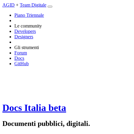
AGID
+
Team Digitale
Piano Triennale
Le community
Developers
Designers
Gli strumenti
Forum
Docs
GitHub
Docs Italia
beta
Documenti pubblici, digitali.