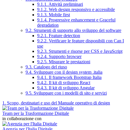
9.1.1. Attività preliminari
9.1.2. Web design responsivo e accessibile
9.1.3. Mobile first
9.1.4. Progressive enhancement e Graceful
degradation
9.2. Strumenti di supporto allo sviluppo del software
9.2.1. Feature detection
9.2.2. Verificare le feature disponibili con Can I
use
9.2.3. Strumenti e risorse per CSS e JavaScript
9.2.4. Supporto browser
9.2.5. Misurare le prestazioni
9.3. Catalogo del riuso
9.4. Sviluppare con il design system .italia
9.4.1. Il framework Bootstrap Italia
9.4.2. Il kit di sviluppo React
9.4.3. Il kit di sviluppo Angular
9.5. Sviluppare con i modelli di sito e servizi
1. Scopo, destinatari e uso del Manuale operativo di design
Team per la Trasformazione Digitale
in collaborazione con
Agenzia per l'Italia Digitale