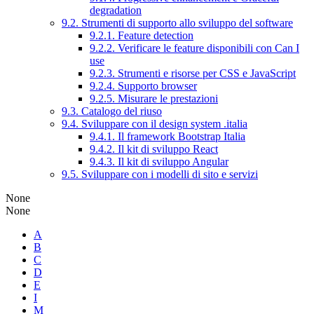
degradation
9.2. Strumenti di supporto allo sviluppo del software
9.2.1. Feature detection
9.2.2. Verificare le feature disponibili con Can I
use
9.2.3. Strumenti e risorse per CSS e JavaScript
9.2.4. Supporto browser
9.2.5. Misurare le prestazioni
9.3. Catalogo del riuso
9.4. Sviluppare con il design system .italia
9.4.1. Il framework Bootstrap Italia
9.4.2. Il kit di sviluppo React
9.4.3. Il kit di sviluppo Angular
9.5. Sviluppare con i modelli di sito e servizi
None
None
A
B
C
D
E
I
M