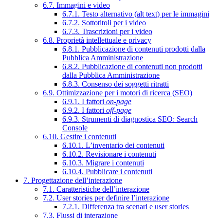
6.7. Immagini e video
6.7.1. Testo alternativo (alt text) per le immagini
6.7.2. Sottotitoli per i video
6.7.3. Trascrizioni per i video
6.8. Proprietà intellettuale e privacy
6.8.1. Pubblicazione di contenuti prodotti dalla
Pubblica Amministrazione
6.8.2. Pubblicazione di contenuti non prodotti
dalla Pubblica Amministrazione
6.8.3. Consenso dei soggetti ritratti
6.9. Ottimizzazione per i motori di ricerca (SEO)
6.9.1. I fattori
on-page
6.9.2. I fattori
off-page
6.9.3. Strumenti di diagnostica SEO: Search
Console
6.10. Gestire i contenuti
6.10.1. L’inventario dei contenuti
6.10.2. Revisionare i contenuti
6.10.3. Migrare i contenuti
6.10.4. Pubblicare i contenuti
7. Progettazione dell’interazione
7.1. Caratteristiche dell’interazione
7.2. User stories per definire l’interazione
7.2.1. Differenza tra scenari e user stories
7.3. Flussi di interazione