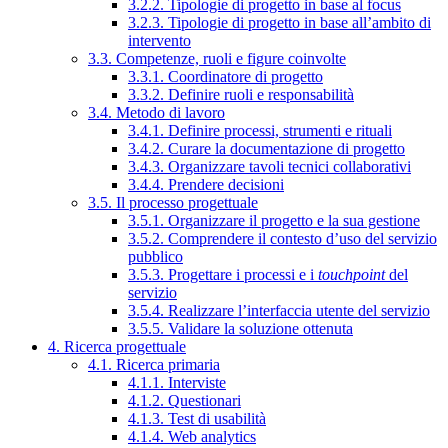
3.2.2. Tipologie di progetto in base al focus
3.2.3. Tipologie di progetto in base all’ambito di
intervento
3.3. Competenze, ruoli e figure coinvolte
3.3.1. Coordinatore di progetto
3.3.2. Definire ruoli e responsabilità
3.4. Metodo di lavoro
3.4.1. Definire processi, strumenti e rituali
3.4.2. Curare la documentazione di progetto
3.4.3. Organizzare tavoli tecnici collaborativi
3.4.4. Prendere decisioni
3.5. Il processo progettuale
3.5.1. Organizzare il progetto e la sua gestione
3.5.2. Comprendere il contesto d’uso del servizio
pubblico
3.5.3. Progettare i processi e i
touchpoint
del
servizio
3.5.4. Realizzare l’interfaccia utente del servizio
3.5.5. Validare la soluzione ottenuta
4. Ricerca progettuale
4.1. Ricerca primaria
4.1.1. Interviste
4.1.2. Questionari
4.1.3. Test di usabilità
4.1.4. Web analytics