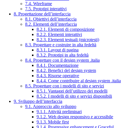
7.4. Wireframe
7.5. Prototipi interattivi
8. Progettazione dell’interfaccia
8.1. Obiettivi dell’interfaccia
8.2. Elementi dell’interfaccia
8.2.1. Elementi di composizione
8.2.2. Elementi interattivi
8.2.3. Elementi testuali (microtesti)
8.3. Progettare e costruire in alta fedeltà
8.3.1. Layout di pagina
8.3.2. Prototipi in alta fedeltà
8.4. Progettare con il design system .italia
8.4.1. Documentazione
8.4.2. Benefici del design system
8.4.3. Risorse operative
8.4.4. Come contribuire al design system .italia
8.5. Progettare con i modelli di sito e servizi
8.5.1. Vantaggi dell’utilizzo dei modelli
8.5.2. I modelli di sito e servizi disponibili
9. Sviluppo dell’interfaccia
9.1. Approccio allo sviluppo
9.1.1. Attività preliminari
9.1.2. Web design responsivo e accessibile
9.1.3. Mobile first
9.1.4. Progressive enhancement e Graceful