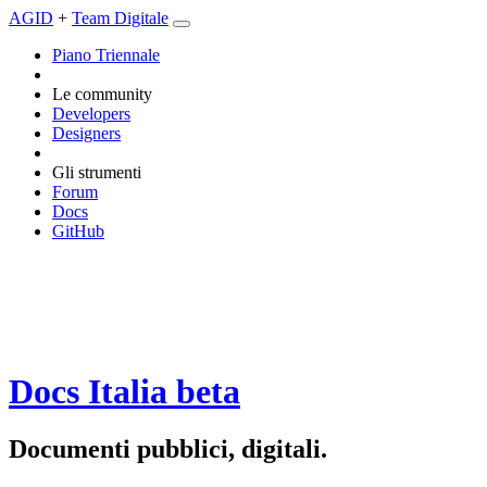
AGID
+
Team Digitale
Piano Triennale
Le community
Developers
Designers
Gli strumenti
Forum
Docs
GitHub
Docs Italia
beta
Documenti pubblici, digitali.