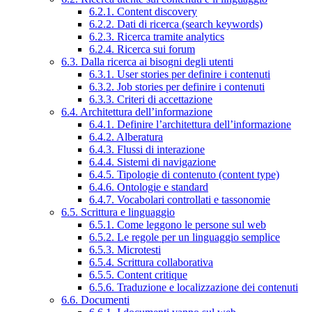
6.2.1. Content discovery
6.2.2. Dati di ricerca (search keywords)
6.2.3. Ricerca tramite analytics
6.2.4. Ricerca sui forum
6.3. Dalla ricerca ai bisogni degli utenti
6.3.1. User stories per definire i contenuti
6.3.2. Job stories per definire i contenuti
6.3.3. Criteri di accettazione
6.4. Architettura dell’informazione
6.4.1. Definire l’architettura dell’informazione
6.4.2. Alberatura
6.4.3. Flussi di interazione
6.4.4. Sistemi di navigazione
6.4.5. Tipologie di contenuto (content type)
6.4.6. Ontologie e standard
6.4.7. Vocabolari controllati e tassonomie
6.5. Scrittura e linguaggio
6.5.1. Come leggono le persone sul web
6.5.2. Le regole per un linguaggio semplice
6.5.3. Microtesti
6.5.4. Scrittura collaborativa
6.5.5. Content critique
6.5.6. Traduzione e localizzazione dei contenuti
6.6. Documenti