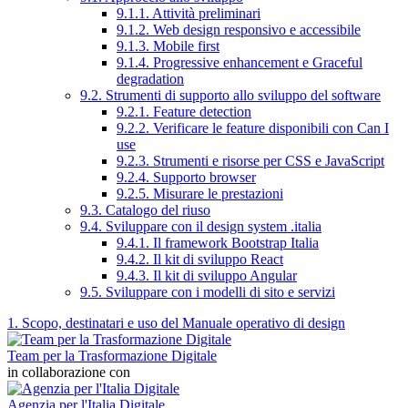
9.1.1. Attività preliminari
9.1.2. Web design responsivo e accessibile
9.1.3. Mobile first
9.1.4. Progressive enhancement e Graceful
degradation
9.2. Strumenti di supporto allo sviluppo del software
9.2.1. Feature detection
9.2.2. Verificare le feature disponibili con Can I
use
9.2.3. Strumenti e risorse per CSS e JavaScript
9.2.4. Supporto browser
9.2.5. Misurare le prestazioni
9.3. Catalogo del riuso
9.4. Sviluppare con il design system .italia
9.4.1. Il framework Bootstrap Italia
9.4.2. Il kit di sviluppo React
9.4.3. Il kit di sviluppo Angular
9.5. Sviluppare con i modelli di sito e servizi
1. Scopo, destinatari e uso del Manuale operativo di design
Team per la Trasformazione Digitale
in collaborazione con
Agenzia per l'Italia Digitale