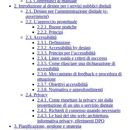
1.3. Contribuisci al manuale
2. Introduzione al design per i servizi pubblici digitali
2.1. Design per l’amministrazione digitale (
e-
government
)
2.2. L’approccio progettuale
2.2.1. Buone pratiche
2.2.2. Principi
2.3. Accessibilità
2.3.1. Definizione
2.3.2. Accessibilità by design
2.3.3. Principi per l’accessibilità
2.3.4. Linee guida e criteri di successo
2.3.5. Come rilasciare una dichiarazione di
accessibilità
2.3.6. Meccanismo di feedback e procedura di
attuazione
2.3.7. Obiettivi accessibilità
2.3.8. Normativa e approfondimenti
2.4. Privacy
2.4.1. Come rispettare la privacy sin dalla
progettazione di un sito o servizio digitale
2.4.2. Richiedi il consenso quando necessario
2.4.3. Le basi del sito web: architettura,
informativa privacy, riferimenti DPO
3. Pianificazione, gestione e strategia