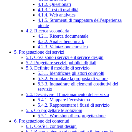
4.1.2. Questionari
4.1.3. Test di usabilità
4.1.4. Web analytics
4.1.5. Strumenti di mappatura dell’esperienza
utente
4.2. Ricerca secondaria
4.2.1. Ricerca documentale
4.2.2. Analisi benchmark
4.2.3. Valutazione euristica
5. Progettazione dei servizi
5.1. Cosa sono i servizi e il service design
5.2. Progettare servizi pubblici digitali
5.3. Definire il modello di servizio
5.3.1. Identificare gli attori coinvolti
5.3.2. Formulare la proposta di valore
5.3.3. Inquadrare gli elementi costitutivi del
servizio
5.4. Descrivere il funzionamento del servizio
5.4.1. Mappare l’ecosistema
5.4.2. Rappresentare i flussi di servizio
5.5. Co-progettare le soluzioni
5.5.1. Workshop di co-progettazione
6. Progettazione dei contenuti
6.1. Cos’è il content design
6.2. Ricerca utente sui contenuti e il linguaggio