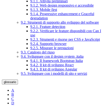
9.1.1. Attività preliminari
9.1.2. Web design responsivo e accessibile
9.1.3. Mobile first
9.1.4. Progressive enhancement e Graceful
degradation
9.2. Strumenti di supporto allo sviluppo del software
9.2.1. Feature detection
9.2.2. Verificare le feature disponibili con Can I
use
9.2.3. Strumenti e risorse per CSS e JavaScript
9.2.4. Supporto browser
9.2.5. Misurare le prestazioni
9.3. Catalogo del riuso
9.4. Sviluppare con il design system .italia
9.4.1. Il framework Bootstrap Italia
9.4.2. Il kit di sviluppo React
9.4.3. Il kit di sviluppo Angular
9.5. Sviluppare con i modelli di sito e servizi
glossario
A
B
C
D