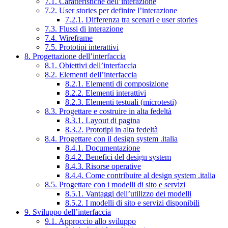
7.1. Caratteristiche dell’interazione
7.2. User stories per definire l’interazione
7.2.1. Differenza tra scenari e user stories
7.3. Flussi di interazione
7.4. Wireframe
7.5. Prototipi interattivi
8. Progettazione dell’interfaccia
8.1. Obiettivi dell’interfaccia
8.2. Elementi dell’interfaccia
8.2.1. Elementi di composizione
8.2.2. Elementi interattivi
8.2.3. Elementi testuali (microtesti)
8.3. Progettare e costruire in alta fedeltà
8.3.1. Layout di pagina
8.3.2. Prototipi in alta fedeltà
8.4. Progettare con il design system .italia
8.4.1. Documentazione
8.4.2. Benefici del design system
8.4.3. Risorse operative
8.4.4. Come contribuire al design system .italia
8.5. Progettare con i modelli di sito e servizi
8.5.1. Vantaggi dell’utilizzo dei modelli
8.5.2. I modelli di sito e servizi disponibili
9. Sviluppo dell’interfaccia
9.1. Approccio allo sviluppo