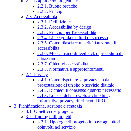
2.2. L’approccio progettuale
2.2.1. Buone pratiche
2.2.2. Principi
2.3. Accessibilità
2.3.1. Definizione
2.3.2. Accessibilità by design
2.3.3. Principi per l’accessibilità
2.3.4. Linee guida e criteri di successo
2.3.5. Come rilasciare una dichiarazione di
accessibilità
2.3.6. Meccanismo di feedback e procedura di
attuazione
2.3.7. Obiettivi accessibilità
2.3.8. Normativa e approfondimenti
2.4. Privacy
2.4.1. Come rispettare la privacy sin dalla
progettazione di un sito o servizio digitale
2.4.2. Richiedi il consenso quando necessario
2.4.3. Le basi del sito web: architettura,
informativa privacy, riferimenti DPO
3. Pianificazione, gestione e strategia
3.1. Obiettivi del progetto
3.2. Tipologie di progetti
3.2.1. Tipologie di progetto in base agli attori
coinvolti nel servizio