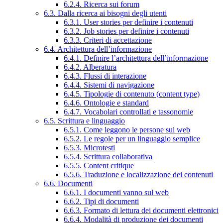
6.2.4. Ricerca sui forum
6.3. Dalla ricerca ai bisogni degli utenti
6.3.1. User stories per definire i contenuti
6.3.2. Job stories per definire i contenuti
6.3.3. Criteri di accettazione
6.4. Architettura dell’informazione
6.4.1. Definire l’architettura dell’informazione
6.4.2. Alberatura
6.4.3. Flussi di interazione
6.4.4. Sistemi di navigazione
6.4.5. Tipologie di contenuto (content type)
6.4.6. Ontologie e standard
6.4.7. Vocabolari controllati e tassonomie
6.5. Scrittura e linguaggio
6.5.1. Come leggono le persone sul web
6.5.2. Le regole per un linguaggio semplice
6.5.3. Microtesti
6.5.4. Scrittura collaborativa
6.5.5. Content critique
6.5.6. Traduzione e localizzazione dei contenuti
6.6. Documenti
6.6.1. I documenti vanno sul web
6.6.2. Tipi di documenti
6.6.3. Formato di lettura dei documenti elettronici
6.6.4. Modalità di produzione dei documenti