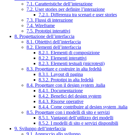
7.1. Caratteristiche dell’interazione
7.2. User stories per definire l’interazione
7.2.1. Differenza tra scenari e user stories
7.3. Flussi di interazione
7.4. Wireframe
7.5. Prototipi interattivi
8. Progettazione dell’interfaccia
8.1. Obiettivi dell’interfaccia
8.2. Elementi dell’interfaccia
8.2.1. Elementi di composizione
8.2.2. Elementi interattivi
8.2.3. Elementi testuali (microtesti)
8.3. Progettare e costruire in alta fedeltà
8.3.1. Layout di pagina
8.3.2. Prototipi in alta fedeltà
8.4. Progettare con il design system .italia
8.4.1. Documentazione
8.4.2. Benefici del design system
8.4.3. Risorse operative
8.4.4. Come contribuire al design system .italia
8.5. Progettare con i modelli di sito e servizi
8.5.1. Vantaggi dell’utilizzo dei modelli
8.5.2. I modelli di sito e servizi disponibili
9. Sviluppo dell’interfaccia
9.1. Approccio allo sviluppo