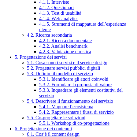
4.1.1. Interviste
4.1.2. Questionari
4.1.3. Test di usabilità
4.1.4. Web analytics
4.1.5. Strumenti di mappatura dell’esperienza
utente
4.2. Ricerca secondaria
4.2.1. Ricerca documentale
4.2.2. Analisi benchmark
4.2.3. Valutazione euristica
5. Progettazione dei servizi
5.1. Cosa sono i servizi e il service design
5.2. Progettare servizi pubblici digitali
5.3. Definire il modello di servizio
5.3.1. Identificare gli attori coinvolti
5.3.2. Formulare la proposta di valore
5.3.3. Inquadrare gli elementi costitutivi del
servizio
5.4. Descrivere il funzionamento del servizio
5.4.1. Mappare l’ecosistema
5.4.2. Rappresentare i flussi di servizio
5.5. Co-progettare le soluzioni
5.5.1. Workshop di co-progettazione
6. Progettazione dei contenuti
6.1. Cos’è il content design