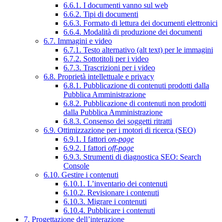
6.6.1. I documenti vanno sul web
6.6.2. Tipi di documenti
6.6.3. Formato di lettura dei documenti elettronici
6.6.4. Modalità di produzione dei documenti
6.7. Immagini e video
6.7.1. Testo alternativo (alt text) per le immagini
6.7.2. Sottotitoli per i video
6.7.3. Trascrizioni per i video
6.8. Proprietà intellettuale e privacy
6.8.1. Pubblicazione di contenuti prodotti dalla
Pubblica Amministrazione
6.8.2. Pubblicazione di contenuti non prodotti
dalla Pubblica Amministrazione
6.8.3. Consenso dei soggetti ritratti
6.9. Ottimizzazione per i motori di ricerca (SEO)
6.9.1. I fattori
on-page
6.9.2. I fattori
off-page
6.9.3. Strumenti di diagnostica SEO: Search
Console
6.10. Gestire i contenuti
6.10.1. L’inventario dei contenuti
6.10.2. Revisionare i contenuti
6.10.3. Migrare i contenuti
6.10.4. Pubblicare i contenuti
7. Progettazione dell’interazione