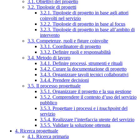
3.1. Obiettivi del progetto
3.2. Tipologie di progetti
3.2.1. Tipologie di progetto in base agli attori
coinvolti nel servizio
3.2.2. Tipologie di progetto in base al focus
3.2.3. Tipologie di progetto in base all’ambito di
intervento
3.3. Competenze, ruoli e figure coinvolte
3.3.1. Coordinatore di progetto
3.3.2. Definire ruoli e responsabilità
3.4. Metodo di lavoro
3.4.1. Definire processi, strumenti e rituali
3.4.2. Curare la documentazione di progetto
3.4.3. Organizzare tavoli tecnici collaborativi
3.4.4. Prendere decisioni
3.5. Il processo progettuale
3.5.1. Organizzare il progetto e la sua gestione
3.5.2. Comprendere il contesto d’uso del servizio
pubblico
3.5.3. Progettare i processi e i
touchpoint
del
servizio
3.5.4. Realizzare l’interfaccia utente del servizio
3.5.5. Validare la soluzione ottenuta
4. Ricerca progettuale
4.1. Ricerca primaria