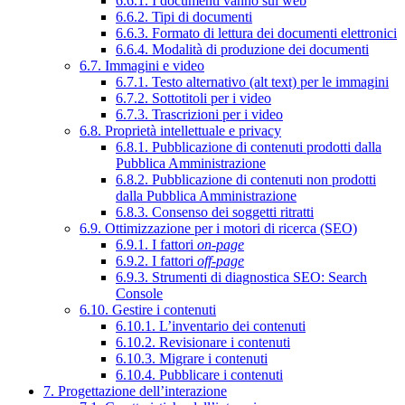
6.6.1. I documenti vanno sul web
6.6.2. Tipi di documenti
6.6.3. Formato di lettura dei documenti elettronici
6.6.4. Modalità di produzione dei documenti
6.7. Immagini e video
6.7.1. Testo alternativo (alt text) per le immagini
6.7.2. Sottotitoli per i video
6.7.3. Trascrizioni per i video
6.8. Proprietà intellettuale e privacy
6.8.1. Pubblicazione di contenuti prodotti dalla
Pubblica Amministrazione
6.8.2. Pubblicazione di contenuti non prodotti
dalla Pubblica Amministrazione
6.8.3. Consenso dei soggetti ritratti
6.9. Ottimizzazione per i motori di ricerca (SEO)
6.9.1. I fattori
on-page
6.9.2. I fattori
off-page
6.9.3. Strumenti di diagnostica SEO: Search
Console
6.10. Gestire i contenuti
6.10.1. L’inventario dei contenuti
6.10.2. Revisionare i contenuti
6.10.3. Migrare i contenuti
6.10.4. Pubblicare i contenuti
7. Progettazione dell’interazione