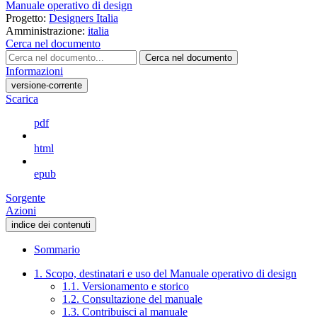
Manuale operativo di design
Progetto:
Designers Italia
Amministrazione:
italia
Cerca nel documento
Cerca nel documento
Informazioni
versione-corrente
Scarica
pdf
html
epub
Sorgente
Azioni
indice dei contenuti
Sommario
1. Scopo, destinatari e uso del Manuale operativo di design
1.1. Versionamento e storico
1.2. Consultazione del manuale
1.3. Contribuisci al manuale