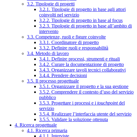
3.2. Tipologie di progetti
3.2.1. Tipologie di progetto in base agli attori
coinvolti nel servizio
3.2.2. Tipologie di progetto in base al focus
3.2.3. Tipologie di progetto in base all’ambito di
intervento
3.3. Competenze, ruoli e figure coinvolte
3.3.1. Coordinatore di progetto
3.3.2. Definire ruoli e responsabilità
3.4. Metodo di lavoro
3.4.1. Definire processi, strumenti e rituali
3.4.2. Curare la documentazione di progetto
3.4.3. Organizzare tavoli tecnici collaborativi
3.4.4. Prendere decisioni
3.5. Il processo progettuale
3.5.1. Organizzare il progetto e la sua gestione
3.5.2. Comprendere il contesto d’uso del servizio
pubblico
3.5.3. Progettare i processi e i
touchpoint
del
servizio
3.5.4. Realizzare l’interfaccia utente del servizio
3.5.5. Validare la soluzione ottenuta
4. Ricerca progettuale
4.1. Ricerca primaria
4.1.1. Interviste