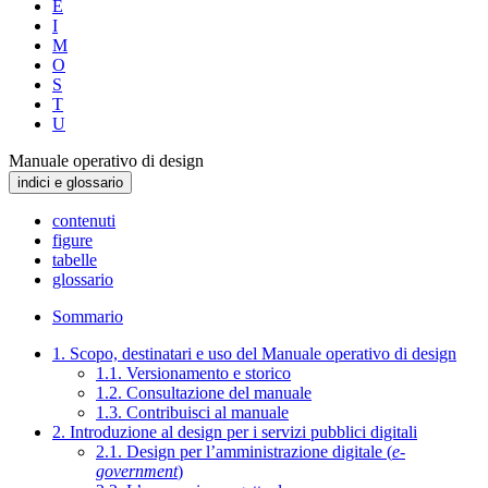
E
I
M
O
S
T
U
Manuale operativo di design
indici e glossario
contenuti
figure
tabelle
glossario
Sommario
1. Scopo, destinatari e uso del Manuale operativo di design
1.1. Versionamento e storico
1.2. Consultazione del manuale
1.3. Contribuisci al manuale
2. Introduzione al design per i servizi pubblici digitali
2.1. Design per l’amministrazione digitale (
e-
government
)