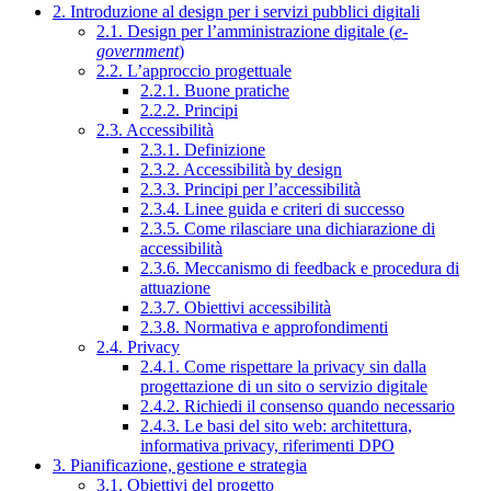
2. Introduzione al design per i servizi pubblici digitali
2.1. Design per l’amministrazione digitale (
e-
government
)
2.2. L’approccio progettuale
2.2.1. Buone pratiche
2.2.2. Principi
2.3. Accessibilità
2.3.1. Definizione
2.3.2. Accessibilità by design
2.3.3. Principi per l’accessibilità
2.3.4. Linee guida e criteri di successo
2.3.5. Come rilasciare una dichiarazione di
accessibilità
2.3.6. Meccanismo di feedback e procedura di
attuazione
2.3.7. Obiettivi accessibilità
2.3.8. Normativa e approfondimenti
2.4. Privacy
2.4.1. Come rispettare la privacy sin dalla
progettazione di un sito o servizio digitale
2.4.2. Richiedi il consenso quando necessario
2.4.3. Le basi del sito web: architettura,
informativa privacy, riferimenti DPO
3. Pianificazione, gestione e strategia
3.1. Obiettivi del progetto